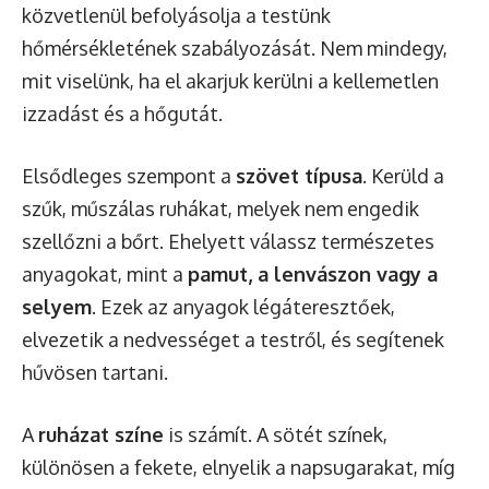
közvetlenül befolyásolja a testünk
hőmérsékletének szabályozását. Nem mindegy,
mit viselünk, ha el akarjuk kerülni a kellemetlen
izzadást és a hőgutát.
Elsődleges szempont a
szövet típusa
. Kerüld a
szűk, műszálas ruhákat, melyek nem engedik
szellőzni a bőrt. Ehelyett válassz természetes
anyagokat, mint a
pamut, a lenvászon vagy a
selyem
. Ezek az anyagok légáteresztőek,
elvezetik a nedvességet a testről, és segítenek
hűvösen tartani.
A
ruházat színe
is számít. A sötét színek,
különösen a fekete, elnyelik a napsugarakat, míg