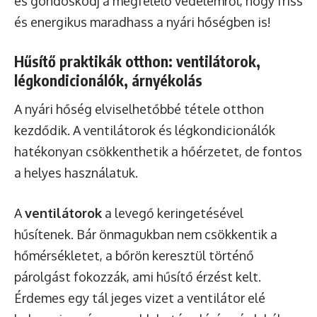
és gondoskodj a megfelelő védelemről, hogy friss
és energikus maradhass a nyári hőségben is!
Hűsítő praktikák otthon: ventilátorok,
légkondicionálók, árnyékolás
A nyári hőség elviselhetőbbé tétele otthon
kezdődik. A ventilátorok és légkondicionálók
hatékonyan csökkenthetik a hőérzetet, de fontos
a helyes használatuk.
A
ventilátorok
a levegő keringetésével
hűsítenek. Bár önmagukban nem csökkentik a
hőmérsékletet, a bőrön keresztül történő
párolgást fokozzák, ami hűsítő érzést kelt.
Érdemes egy tál jeges vizet a ventilátor elé