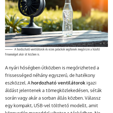
A hordozható ventilátorok és vizes palackok segítenek megőrizni a hűsítő
frissességet akár út közben is.
A nyári hőségben útközben is megőrizheted a
frissességed néhány egyszerű, de hatékony
eszközzel. A
hordozható ventilátorok
igazi
áldást jelentenek a tömegközlekedésen, séták
során vagy akár a sorban állás közben. Válassz
egy kompakt, USB-vel tölthető modellt, amit
könnyedén magaddal vihetsz a táskádban. Ne