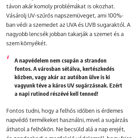
távon akár komoly problémákat is okozhat.
Vásárolj UV-szűrős napszemüveget, ami 100%-
ban védi a szemedet az UVA és UVB sugaraktól. A
nagyobb lencsék jobban takarják a szemet és a
szem környékét.
A napvédelem nem csupán a strandon
fontos. A városban sétálva, kertészkedés
közben, vagy akár az autóban ülve is ki
vagyunk téve a káros UV sugárzásnak. Ezért
a napi rutinod részévé kell tenned!
Fontos tudni, hogy a felhős időben is érdemes
napvédő termékeket használni, mivel a sugárzás
áthatol a felhőkön. Ne becsüld alá a nap erejét,