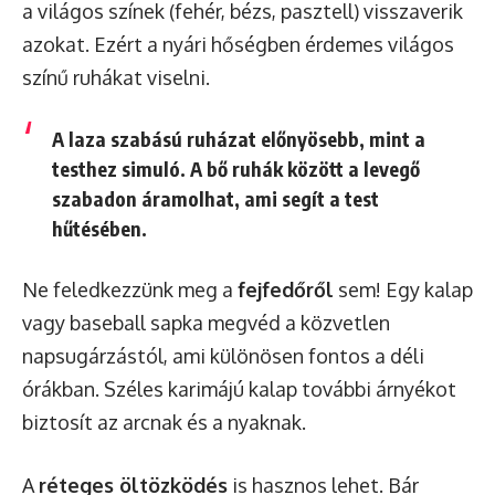
a világos színek (fehér, bézs, pasztell) visszaverik
azokat. Ezért a nyári hőségben érdemes világos
színű ruhákat viselni.
A laza szabású ruházat előnyösebb, mint a
testhez simuló. A bő ruhák között a levegő
szabadon áramolhat, ami segít a test
hűtésében.
Ne feledkezzünk meg a
fejfedőről
sem! Egy kalap
vagy baseball sapka megvéd a közvetlen
napsugárzástól, ami különösen fontos a déli
órákban. Széles karimájú kalap további árnyékot
biztosít az arcnak és a nyaknak.
A
réteges öltözködés
is hasznos lehet. Bár