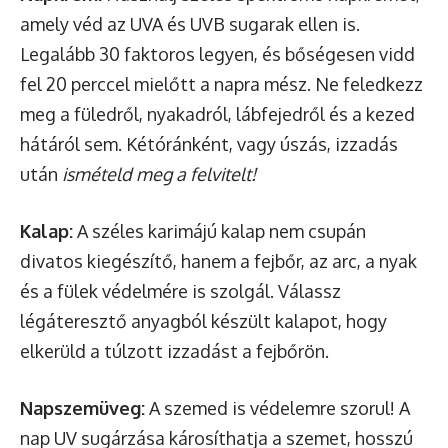
amely véd az UVA és UVB sugarak ellen is.
Legalább 30 faktoros legyen, és bőségesen vidd
fel 20 perccel mielőtt a napra mész. Ne feledkezz
meg a füledről, nyakadról, lábfejedről és a kezed
hátáról sem. Kétóránként, vagy úszás, izzadás
után
ismételd meg a felvitelt!
Kalap:
A széles karimájú kalap nem csupán
divatos kiegészítő, hanem a fejbőr, az arc, a nyak
és a fülek védelmére is szolgál. Válassz
légáteresztő anyagból készült kalapot, hogy
elkerüld a túlzott izzadást a fejbőrön.
Napszemüveg:
A szemed is védelemre szorul! A
nap UV sugárzása károsíthatja a szemet, hosszú