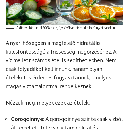
A dinnye több mint 90%-a víz, így kiválóan hidratál a forró nyári napokon.
A nyári hőségben a megfelelő hidratálás
kulcsfontosságú a frissesség megőrzéséhez. A
víz mellett számos étel is segíthet ebben. Nem
csak folyadékot kell innunk, hanem olyan
ételeket is érdemes fogyasztanunk, amelyek
magas víztartalommal rendelkeznek.
Nézzük meg, melyek ezek az ételek:
Görögdinnye:
A görögdinnye szinte csak vízből
áll, emellett tele van vitaminokkal és