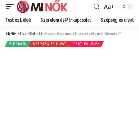
Aa
Font
Resizer
Test és Lélek
Szerelem és Párkapcsolat
Szépség és divat
Mi Nők
>
Blog
>
Életmód
>
Hogyan őrizd meg a frissességed a nyári hőségben?
ÉLETMÓD
SZÉPSÉG ÉS DIVAT
TEST ÉS LÉLEK