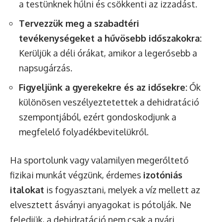
a testünknek hűlni és csökkenti az izzadást.
Tervezzük meg a szabadtéri
tevékenységeket a hűvösebb időszakokra:
Kerüljük a déli órákat, amikor a legerősebb a
napsugárzás.
Figyeljünk a gyerekekre és az idősekre:
Ők
különösen veszélyeztetettek a dehidratáció
szempontjából, ezért gondoskodjunk a
megfelelő folyadékbevitelükről.
Ha sportolunk vagy valamilyen megerőltető
fizikai munkát végzünk, érdemes
izotóniás
italokat
is fogyasztani, melyek a víz mellett az
elvesztett ásványi anyagokat is pótolják. Ne
feledjük, a dehidratáció nem csak a nyári