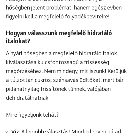
hőségben jelent problémát, hanem egész évben
figyelni kell a megfelelő folyadékbevitelre!
Hogyan válasszunk megfelelő hidratáló
italokat?
A nyári hőségben a megfelelő hidratáló italok
kiválasztása kulcsfontosságú a frissesség
megőrzéséhez. Nem mindegy, mit iszunk! Kerüljük
a túlzottan cukros, szénsavas üdítőket, mert bár
pillanatnyilag frissítőnek tűnnek, valójában
dehidratálhatnak.
Mire figyeljünk tehát?
Víz:
A legjobb választás! Mindig legyen nálad