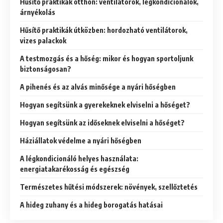
Hűsítő praktikák otthon: ventilátorok, légkondicionálók,
árnyékolás
Hűsítő praktikák útközben: hordozható ventilátorok,
vizes palackok
A testmozgás és a hőség: mikor és hogyan sportoljunk
biztonságosan?
A pihenés és az alvás minősége a nyári hőségben
Hogyan segítsünk a gyerekeknek elviselni a hőséget?
Hogyan segítsünk az időseknek elviselni a hőséget?
Háziállatok védelme a nyári hőségben
A légkondicionáló helyes használata:
energiatakarékosság és egészség
Természetes hűtési módszerek: növények, szellőztetés
A hideg zuhany és a hideg borogatás hatásai