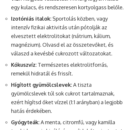
egy kulacs, és rendszeresen kortyolgass belőle.
Izotóniás italok:
Sportolás közben, vagy
intenzív fizikai aktivitás után pótolják az
elvesztett elektrolitokat (nátrium, kálium,
magnézium). Olvasd el az összetevőket, és
válaszd a kevésbé cukrozott változatokat.
Kókuszvíz:
Természetes elektrolitforrás,
remekül hidratál és frissít.
Hígított gyümölcslevek:
A tiszta
gyümölcslevek túl sok cukrot tartalmaznak,
ezért hígítsd őket vízzel (1:1 arányban) a legjobb
hatás érdekében.
Gyógyteák:
A menta, citromfű, vagy kamilla