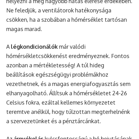
helyezni a még nagyobb hatás elérése érdekében.
Ne feledjük, a ventilátorok hatékonysága
csökken, ha a szobában a hőmérséklet tartósan
magas marad.
A
légkondicionálók
már valódi
hőmérsékletcsökkenést eredményeznek. Fontos
azonban a mértékletesség! A túl hideg
beállítások egészségügyi problémákhoz
vezethetnek, és a magas energiafogyasztás sem
elhanyagolható. Állítsuk a hőmérsékletet 24-26
Celsius fokra, ezáltal kellemes környezetet
teremtve anélkül, hogy túlzottan megterhelnénk
a szervezetünket és a pénztárcánkat.
Az
árnyékolás
kulcsfontosságú a hő bejutásának