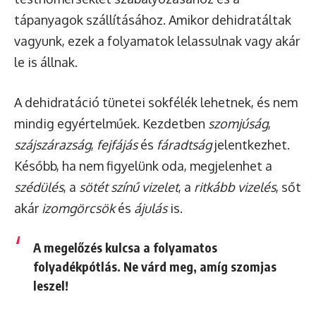
tápanyagok szállításához. Amikor dehidratáltak
vagyunk, ezek a folyamatok lelassulnak vagy akár
le is állnak.
A dehidratáció tünetei sokfélék lehetnek, és nem
mindig egyértelműek. Kezdetben
szomjúság
,
szájszárazság
,
fejfájás
és
fáradtság
jelentkezhet.
Később, ha nem figyelünk oda, megjelenhet a
szédülés
, a
sötét színű vizelet
, a
ritkább vizelés
, sőt
akár
izomgörcsök
és
ájulás
is.
A megelőzés kulcsa a
folyamatos
folyadékpótlás
. Ne várd meg, amíg szomjas
leszel!