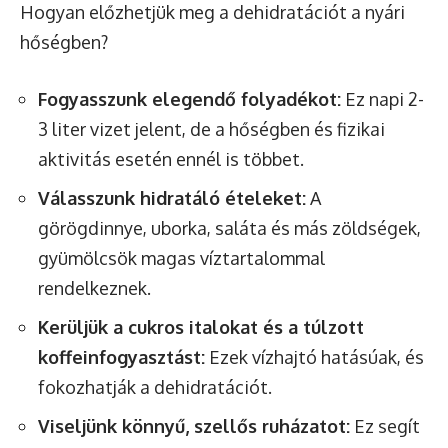
Hogyan előzhetjük meg a dehidratációt a nyári
hőségben?
Fogyasszunk elegendő folyadékot:
Ez napi 2-
3 liter vizet jelent, de a hőségben és fizikai
aktivitás esetén ennél is többet.
Válasszunk hidratáló ételeket:
A
görögdinnye, uborka, saláta és más zöldségek,
gyümölcsök magas víztartalommal
rendelkeznek.
Kerüljük a cukros italokat és a túlzott
koffeinfogyasztást:
Ezek vízhajtó hatásúak, és
fokozhatják a dehidratációt.
Viseljünk könnyű, szellős ruházatot:
Ez segít