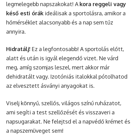
legmelegebb napszakokat! A
kora reggeli vagy
késő esti órák
ideálisak a sportolásra, amikor a
hőmérséklet alacsonyabb és a nap sem tűz
annyira.
Hidratálj!
Ez a legfontosabb! A sportolás előtt,
alatt és után is igyál elegendő vizet. Ne várd
meg, amíg szomjas leszel, mert akkor már
dehidratált vagy. Izotóniás italokkal pótolhatod
az elvesztett ásványi anyagokat is.
Viselj könnyű, szellős, világos színű ruházatot,
ami segíti a test szellőzését és visszaveri a
napsugarakat. Ne felejtsd el a napvédő krémet és
a napszemüveget sem!