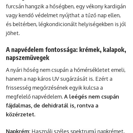
furcsán hangzik a hőségben, egy vékony kardigán
vagy kendő védelmet nyújthat a tűző nap ellen,
és beltérben, légkondicionált helyiségekben is jól
jöhet.
A napvédelem fontossága: krémek, kalapok,
napszemüvegek
A nyári hőség nem csupán a hőmérsékletet emeli,
hanem a nap káros UV sugárzását is. Ezért a
frissesség megőrzésének egyik kulcsa a
megfelelő napvédelem.
A leégés nem csupán
fájdalmas, de dehidratál is, rontva a
közérzetet.
Napkrém:
Használj széles spektrumú napkrémet,