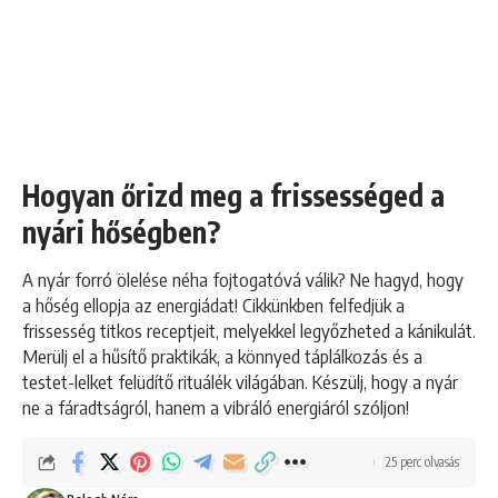
Hogyan őrizd meg a frissességed a
nyári hőségben?
A nyár forró ölelése néha fojtogatóvá válik? Ne hagyd, hogy
a hőség ellopja az energiádat! Cikkünkben felfedjük a
frissesség titkos receptjeit, melyekkel legyőzheted a kánikulát.
Merülj el a hűsítő praktikák, a könnyed táplálkozás és a
testet-lelket felüdítő rituálék világában. Készülj, hogy a nyár
ne a fáradtságról, hanem a vibráló energiáról szóljon!
25 perc olvasás