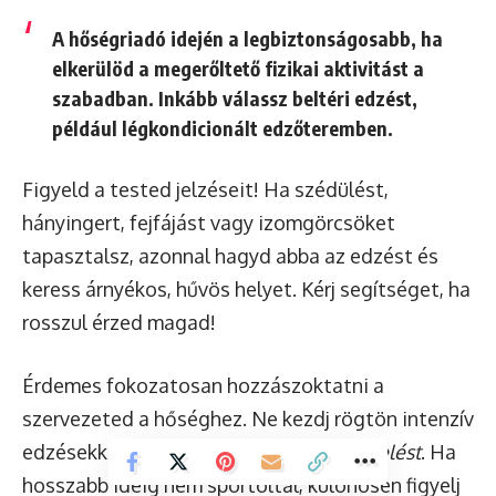
A hőségriadó idején a legbiztonságosabb, ha
elkerülöd a megerőltető fizikai aktivitást
a
szabadban. Inkább válassz beltéri edzést,
például légkondicionált edzőteremben.
Figyeld a tested jelzéseit! Ha szédülést,
hányingert, fejfájást vagy izomgörcsöket
tapasztalsz, azonnal hagyd abba az edzést és
keress árnyékos, hűvös helyet. Kérj segítséget, ha
rosszul érzed magad!
Érdemes fokozatosan hozzászoktatni a
szervezeted a hőséghez. Ne kezdj rögtön intenzív
edzésekkel, hanem
lassan növeld a terhelést
. Ha
hosszabb ideig nem sportoltál, különösen figyelj