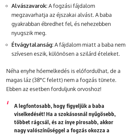
Alvászavarok:
A fogzási fájdalom
megzavarhatja az éjszakai alvást. A baba
gyakrabban ébredhet fel, és nehezebben
nyugszik meg.
Étvágytalanság:
A fájdalom miatt a baba nem
szívesen eszik, különösen a szilárd ételeket.
Néha enyhe hőemelkedés is előfordulhat, de a
magas láz (38°C felett) nem a fogzás tünete.
Ebben az esetben forduljunk orvoshoz!
A legfontosabb, hogy figyeljük a baba
viselkedését! Ha a szokásosnál nyűgösebb,
többet rágcsál, és az ínye pirosabb, akkor
nagy valószínűséggel a fogzás okozza a