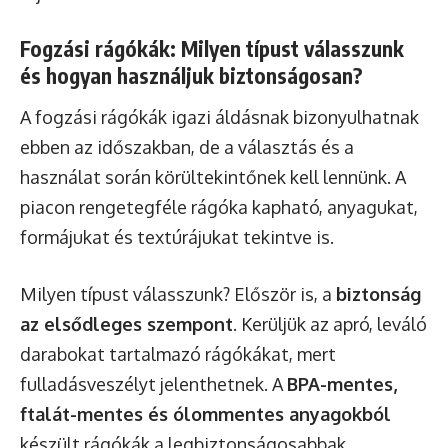
Fogzási rágókák: Milyen típust válasszunk
és hogyan használjuk biztonságosan?
A fogzási rágókák igazi áldásnak bizonyulhatnak
ebben az időszakban, de a választás és a
használat során körültekintőnek kell lennünk. A
piacon rengetegféle rágóka kapható, anyagukat,
formájukat és textúrájukat tekintve is.
Milyen típust válasszunk? Először is, a
biztonság
az elsődleges szempont
. Kerüljük az apró, leváló
darabokat tartalmazó rágókákat, mert
fulladásveszélyt jelenthetnek. A
BPA-mentes,
ftalát-mentes és ólommentes anyagokból
készült rágókák a legbiztonságosabbak.