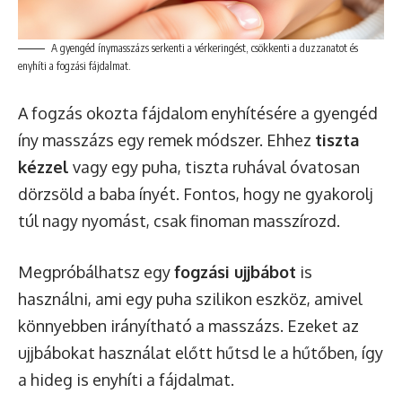
A gyengéd ínymasszázs serkenti a vérkeringést, csökkenti a duzzanatot és
enyhíti a fogzási fájdalmat.
A fogzás okozta fájdalom enyhítésére a gyengéd
íny masszázs egy remek módszer. Ehhez
tiszta
kézzel
vagy egy puha, tiszta ruhával óvatosan
dörzsöld a baba ínyét. Fontos, hogy ne gyakorolj
túl nagy nyomást, csak finoman masszírozd.
Megpróbálhatsz egy
fogzási ujjbábot
is
használni, ami egy puha szilikon eszköz, amivel
könnyebben irányítható a masszázs. Ezeket az
ujjbábokat használat előtt hűtsd le a hűtőben, így
a hideg is enyhíti a fájdalmat.