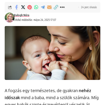
24 perc olvasás
Balogh Nóra
Utolsó módosítás: május 24, 2025 17:07
A fogzás egy természetes, de gyakran
nehéz
időszak
mind a baba, mind a szülők számára. Míg
egyes babák szinte észrevétlenül vészelik át,