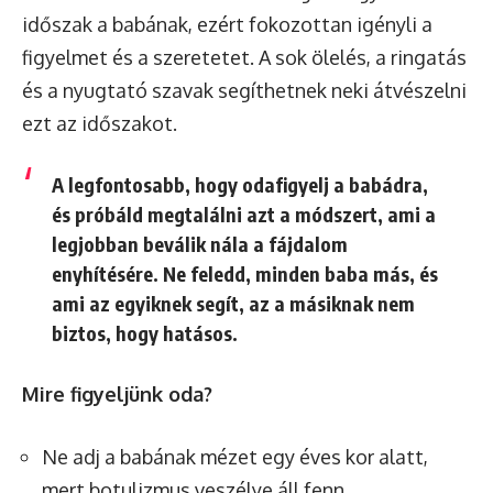
időszak a babának, ezért fokozottan igényli a
figyelmet és a szeretetet. A sok ölelés, a ringatás
és a nyugtató szavak segíthetnek neki átvészelni
ezt az időszakot.
A legfontosabb, hogy odafigyelj a babádra,
és próbáld megtalálni azt a módszert, ami a
legjobban beválik nála a fájdalom
enyhítésére. Ne feledd, minden baba más, és
ami az egyiknek segít, az a másiknak nem
biztos, hogy hatásos.
Mire figyeljünk oda?
Ne adj a babának mézet egy éves kor alatt,
mert botulizmus veszélye áll fenn.