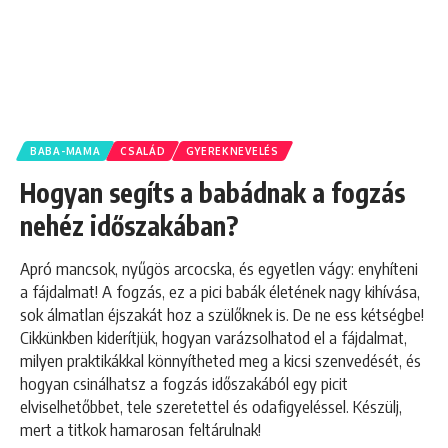
BABA-MAMA
CSALÁD
GYEREKNEVELÉS
Hogyan segíts a babádnak a fogzás
nehéz időszakában?
Apró mancsok, nyűgös arcocska, és egyetlen vágy: enyhíteni
a fájdalmat! A fogzás, ez a pici babák életének nagy kihívása,
sok álmatlan éjszakát hoz a szülőknek is. De ne ess kétségbe!
Cikkünkben kiderítjük, hogyan varázsolhatod el a fájdalmat,
milyen praktikákkal könnyítheted meg a kicsi szenvedését, és
hogyan csinálhatsz a fogzás időszakából egy picit
elviselhetőbbet, tele szeretettel és odafigyeléssel. Készülj,
mert a titkok hamarosan feltárulnak!