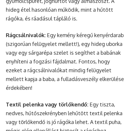
gyümölcspürét, joghurtot vagy almaszószt. A
hideg étel hasonlóan működik, mint a hűtött
rágóka, és ráadásul tápláló is.
Rágcsálnivalók:
Egy kemény kéregű kenyérdarab
(szigorúan felügyelet mellett!), egy hideg uborka
vagy egy sárgarépa szelet is segíthet a babának
enyhíteni a fogzási fájdalmat. Fontos, hogy
ezeket a rágcsálnivalókat mindig felügyelet
mellett kapja a baba, a fulladásveszély elkerülése
érdekében!
Textil pelenka vagy törlőkendő:
Egy tiszta,
nedves, hűtőszekrényben lehűtött textil pelenka
vagy törlőkendő is jó rágóka lehet. A textil puha,
mégis elég ellenállást biztosít a rágáshoz.