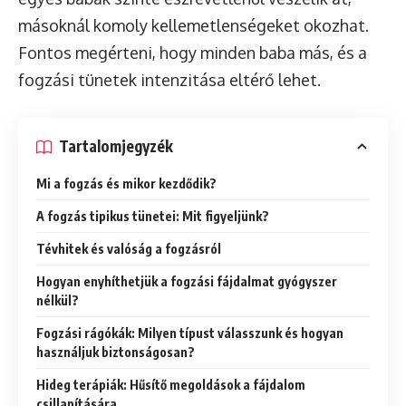
másoknál komoly kellemetlenségeket okozhat.
Fontos megérteni, hogy minden baba más, és a
fogzási tünetek intenzitása eltérő lehet.
Tartalomjegyzék
Mi a fogzás és mikor kezdődik?
A fogzás tipikus tünetei: Mit figyeljünk?
Tévhitek és valóság a fogzásról
Hogyan enyhíthetjük a fogzási fájdalmat gyógyszer
nélkül?
Fogzási rágókák: Milyen típust válasszunk és hogyan
használjuk biztonságosan?
Hideg terápiák: Hűsítő megoldások a fájdalom
csillapítására