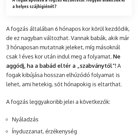
a helyes szájhigiénét?
A fogzás általában 6 hónapos kor körül kezdődik,
de ez nagyban változhat. Vannak babák, akik már
3 hónaposan mutatnak jeleket, míg másoknál
csak 1 éves kor után indul meg a folyamat.
Ne
aggódj, ha a babád eltér a „szabványtól”!
A
fogak kibújása hosszan elhúzódó folyamat is
lehet, ami hetekig, sőt hónapokig is eltarthat.
A fogzás leggyakoribb jelei a következők:
Nyáladzás
Ínyduzzanat, érzékenység