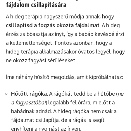
fájdalom csillapítására
A hideg terápia nagyszerű módja annak, hogy
csillapítsd a fogzás okozta fájdalmat
. A hideg
érzés zsibbasztja az ínyt, így a babád kevésbé érzi
a kellemetlenséget. Fontos azonban, hogy a
hideg terápia alkalmazásakor óvatos legyél, hogy
ne okozz fagyási sérüléseket.
Íme néhány hűsítő megoldás, amit kipróbálhatsz:
Hűtött rágóka:
A rágókát tedd be a hűtőbe (
ne
a fagyasztóba!
) legalább fél órára, mielőtt a
babádnak adnád. A hideg rágóka nem csak a
fájdalmat csillapítja, de a rágás is segít
enyhíteni a nyomást az ínyen.