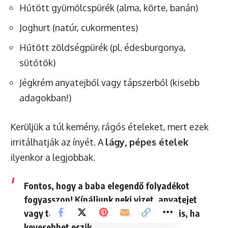
Hűtött gyümölcspürék (alma, körte, banán)
Joghurt (natúr, cukormentes)
Hűtött zöldségpürék (pl. édesburgonya,
sütőtök)
Jégkrém anyatejből vagy tápszerből (kisebb
adagokban!)
Kerüljük a túl kemény, rágós ételeket, mert ezek
irritálhatják az ínyét. A
lágy, pépes ételek
ilyenkor a legjobbak.
Fontos, hogy a baba elegendő folyadékot
fogyasszon!
Kínáljunk neki vizet, anyatejet
vagy tápszert gyakrabban, még akkor is, ha
kevesebbet eszik.