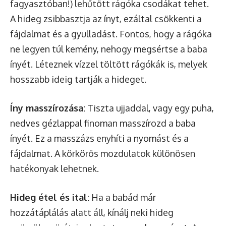
fagyasztóban!) lehűtött rágóka csodákat tehet.
A hideg zsibbasztja az ínyt, ezáltal csökkenti a
fájdalmat és a gyulladást. Fontos, hogy a rágóka
ne legyen túl kemény, nehogy megsértse a baba
ínyét. Léteznek vízzel töltött rágókák is, melyek
hosszabb ideig tartják a hideget.
Íny masszírozása:
Tiszta ujjaddal, vagy egy puha,
nedves gézlappal finoman masszírozd a baba
ínyét. Ez a masszázs enyhíti a nyomást és a
fájdalmat. A körkörös mozdulatok különösen
hatékonyak lehetnek.
Hideg étel és ital:
Ha a babád már
hozzátáplálás alatt áll, kínálj neki hideg