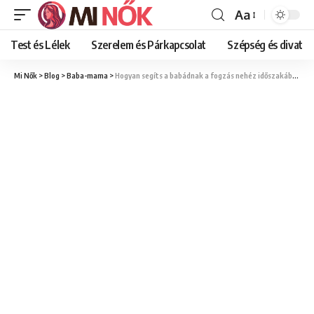
Aa
Font
Resizer
Test és Lélek
Szerelem és Párkapcsolat
Szépség és divat
Mi Nők
>
Blog
>
Baba-mama
>
Hogyan segíts a babádnak a fogzás nehéz időszakában?