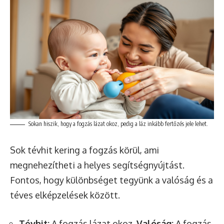
Sokan hiszik, hogy a fogzás lázat okoz, pedig a láz inkább fertőzés jele lehet.
Sok tévhit kering a fogzás körül, ami
megnehezítheti a helyes segítségnyújtást.
Fontos, hogy különbséget tegyünk a valóság és a
téves elképzelések között.
Tévhit:
A fogzás lázat okoz.
Valóság:
A fogzás