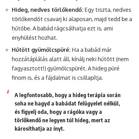
Hideg, nedves törlőkendő:
Egy tiszta, nedves
törlőkendőt csavarj ki alaposan, majd tedd be a
hűtőbe. A babád rágcsálhatja ezt is, ami
enyhülést hozhat.
Hűtött gyümölcspüré:
Ha a babád már
hozzátáplálás alatt áll, kínálj neki hűtött (nem
fagyasztott!) gyümölcspürét. A hideg püré
finom is, és a fájdalmat is csillapítja.
A legfontosabb, hogy a hideg terápia során
soha ne hagyd a babádat felügyelet nélkül,
és figyelj oda, hogy a rágóka vagy a
törlőkendő ne legyen túl hideg, mert az
károsíthatja az ínyt.