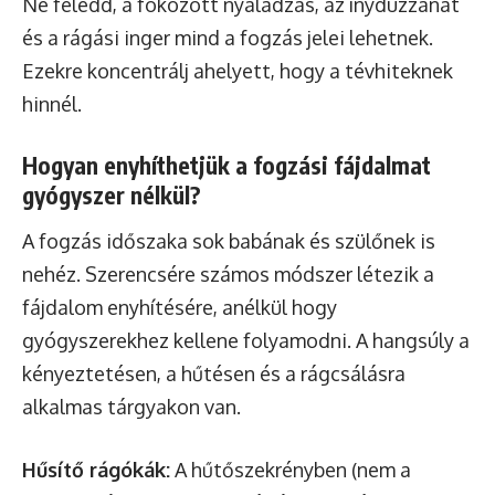
Ne feledd, a fokozott nyáladzás, az ínyduzzanat
és a rágási inger mind a fogzás jelei lehetnek.
Ezekre koncentrálj ahelyett, hogy a tévhiteknek
hinnél.
Hogyan enyhíthetjük a fogzási fájdalmat
gyógyszer nélkül?
A fogzás időszaka sok babának és szülőnek is
nehéz. Szerencsére számos módszer létezik a
fájdalom enyhítésére, anélkül hogy
gyógyszerekhez kellene folyamodni. A hangsúly a
kényeztetésen, a hűtésen és a rágcsálásra
alkalmas tárgyakon van.
Hűsítő rágókák:
A hűtőszekrényben (nem a