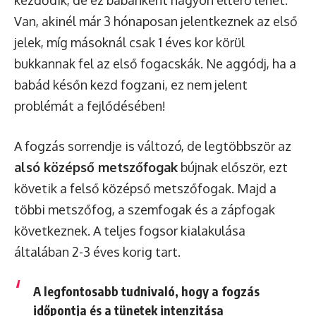
kezdődik, de ez babánként nagyon eltérő lehet.
Van, akinél már 3 hónaposan jelentkeznek az első
jelek, míg másoknál csak 1 éves kor körül
bukkannak fel az első fogacskák. Ne aggódj, ha a
babád későn kezd fogzani, ez nem jelent
problémát a fejlődésében!
A fogzás sorrendje is változó, de legtöbbször az
alsó középső metszőfogak
bújnak először, ezt
követik a felső középső metszőfogak. Majd a
többi metszőfog, a szemfogak és a zápfogak
következnek. A teljes fogsor kialakulása
általában 2-3 éves korig tart.
A legfontosabb tudnivaló, hogy a fogzás
időpontja és a tünetek intenzitása