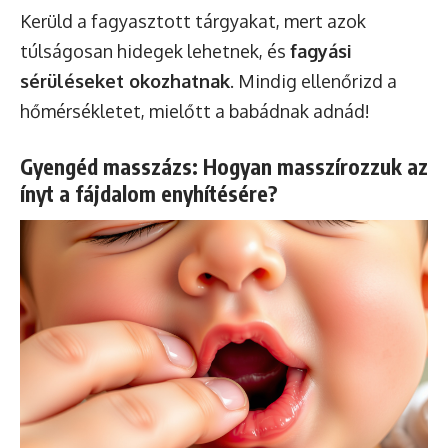
Kerüld a fagyasztott tárgyakat, mert azok
túlságosan hidegek lehetnek, és
fagyási
sérüléseket okozhatnak
. Mindig ellenőrizd a
hőmérsékletet, mielőtt a babádnak adnád!
Gyengéd masszázs: Hogyan masszírozzuk az
ínyt a fájdalom enyhítésére?