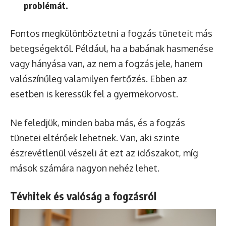
problémát.
Fontos megkülönböztetni a fogzás tüneteit más
betegségektől. Például, ha a babának hasmenése
vagy hányása van, az nem a fogzás jele, hanem
valószínűleg valamilyen fertőzés. Ebben az
esetben is keressük fel a gyermekorvost.
Ne feledjük, minden baba más, és a fogzás
tünetei eltérőek lehetnek. Van, aki szinte
észrevétlenül vészeli át ezt az időszakot, míg
mások számára nagyon nehéz lehet.
Tévhitek és valóság a fogzásról