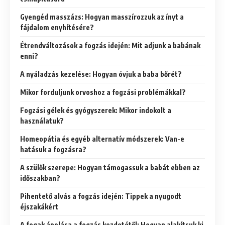
Gyengéd masszázs: Hogyan masszírozzuk az ínyt a
fájdalom enyhítésére?
Étrendváltozások a fogzás idején: Mit adjunk a babának
enni?
A nyáladzás kezelése: Hogyan óvjuk a baba bőrét?
Mikor forduljunk orvoshoz a fogzási problémákkal?
Fogzási gélek és gyógyszerek: Mikor indokolt a
használatuk?
Homeopátia és egyéb alternatív módszerek: Van-e
hatásuk a fogzásra?
A szülők szerepe: Hogyan támogassuk a babát ebben az
időszakban?
Pihentető alvás a fogzás idején: Tippek a nyugodt
éjszakákért
A fogak ápolása a fogzás kezdetétől: Hogyan alakítsuk ki