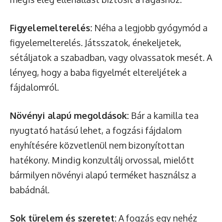
Figyelemelterelés:
Néha a legjobb gyógymód a
figyelemelterelés. Játsszatok, énekeljetek,
sétáljatok a szabadban, vagy olvassatok mesét. A
lényeg, hogy a baba figyelmét eltereljétek a
fájdalomról.
Növényi alapú megoldások:
Bár a kamilla tea
nyugtató hatású lehet, a fogzási fájdalom
enyhítésére közvetlenül nem bizonyítottan
hatékony. Mindig konzultálj orvossal, mielőtt
bármilyen növényi alapú terméket használsz a
babádnál.
Sok türelem és szeretet:
A fogzás egy nehéz