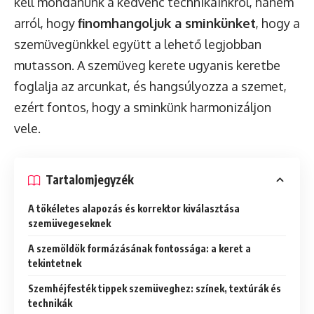
kell mondanunk a kedvenc technikáinkról, hanem
arról, hogy
finomhangoljuk a sminkünket
, hogy a
szemüvegünkkel együtt a lehető legjobban
mutasson. A szemüveg kerete ugyanis keretbe
foglalja az arcunkat, és hangsúlyozza a szemet,
ezért fontos, hogy a sminkünk harmonizáljon
vele.
Tartalomjegyzék
A tökéletes alapozás és korrektor kiválasztása
szemüvegeseknek
A szemöldök formázásának fontossága: a keret a
tekintetnek
Szemhéjfesték tippek szemüveghez: színek, textúrák és
technikák