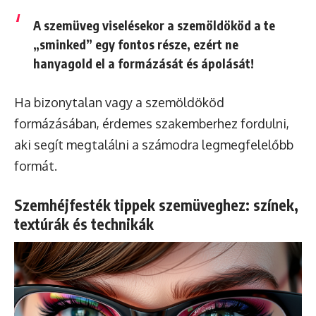
A szemüveg viselésekor a szemöldököd a te
„sminked” egy fontos része, ezért ne
hanyagold el a formázását és ápolását!
Ha bizonytalan vagy a szemöldököd
formázásában, érdemes szakemberhez fordulni,
aki segít megtalálni a számodra legmegfelelőbb
formát.
Szemhéjfesték tippek szemüveghez: színek,
textúrák és technikák