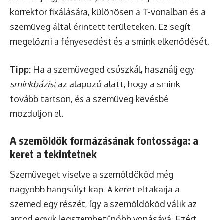
korrektor fixálására, különösen a T-vonalban és a
szemüveg által érintett területeken. Ez segít
megelőzni a fényesedést és a smink elkenődését.
Tipp:
Ha a szemüveged csúszkál, használj egy
sminkbázist
az alapozó alatt, hogy a smink
tovább tartson, és a szemüveg kevésbé
mozduljon el.
A szemöldök formázásának fontossága: a
keret a tekintetnek
Szemüveget viselve a szemöldököd még
nagyobb hangsúlyt kap. A keret eltakarja a
szemed egy részét, így a szemöldököd válik az
arcod egyik legszembetűnőbb vonásává. Ezért