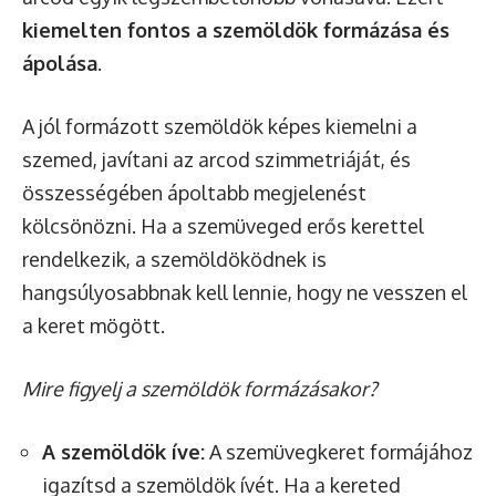
kiemelten fontos a szemöldök formázása és
ápolása
.
A jól formázott szemöldök képes kiemelni a
szemed, javítani az arcod szimmetriáját, és
összességében ápoltabb megjelenést
kölcsönözni. Ha a szemüveged erős kerettel
rendelkezik, a szemöldöködnek is
hangsúlyosabbnak kell lennie, hogy ne vesszen el
a keret mögött.
Mire figyelj a szemöldök formázásakor?
A szemöldök íve:
A szemüvegkeret formájához
igazítsd a szemöldök ívét. Ha a kereted