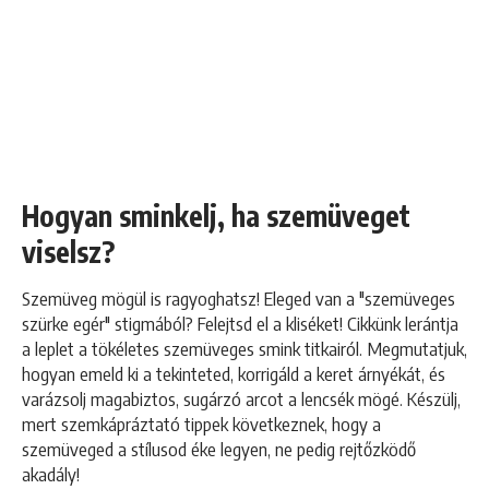
Hogyan sminkelj, ha szemüveget
viselsz?
Szemüveg mögül is ragyoghatsz! Eleged van a "szemüveges
szürke egér" stigmából? Felejtsd el a kliséket! Cikkünk lerántja
a leplet a tökéletes szemüveges smink titkairól. Megmutatjuk,
hogyan emeld ki a tekinteted, korrigáld a keret árnyékát, és
varázsolj magabiztos, sugárzó arcot a lencsék mögé. Készülj,
mert szemkápráztató tippek következnek, hogy a
szemüveged a stílusod éke legyen, ne pedig rejtőzködő
akadály!