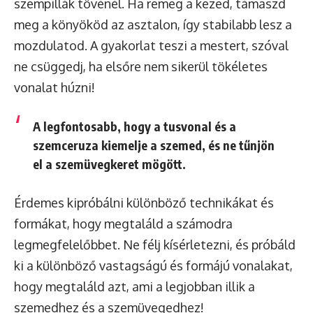
szempillák tövénél. Ha remeg a kezed, támaszd
meg a könyököd az asztalon, így stabilabb lesz a
mozdulatod. A gyakorlat teszi a mestert, szóval
ne csüggedj, ha elsőre nem sikerül tökéletes
vonalat húzni!
A legfontosabb, hogy a tusvonal és a
szemceruza kiemelje a szemed, és ne tűnjön
el a szemüvegkeret mögött.
Érdemes kipróbálni különböző technikákat és
formákat, hogy megtaláld a számodra
legmegfelelőbbet. Ne félj kísérletezni, és próbáld
ki a különböző vastagságú és formájú vonalakat,
hogy megtaláld azt, ami a legjobban illik a
szemedhez és a szemüvegedhez!