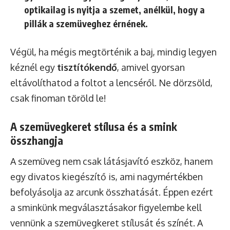
optikailag is nyitja a szemet, anélkül, hogy a
pillák a szemüveghez érnének.
Végül, ha mégis megtörténik a baj, mindig legyen
kéznél egy
tisztítókendő
, amivel gyorsan
eltávolíthatod a foltot a lencséről. Ne dörzsöld,
csak finoman töröld le!
A szemüvegkeret stílusa és a smink
összhangja
A szemüveg nem csak látásjavító eszköz, hanem
egy divatos kiegészítő is, ami nagymértékben
befolyásolja az arcunk összhatását. Éppen ezért
a sminkünk megválasztásakor figyelembe kell
vennünk a szemüvegkeret stílusát és színét. A