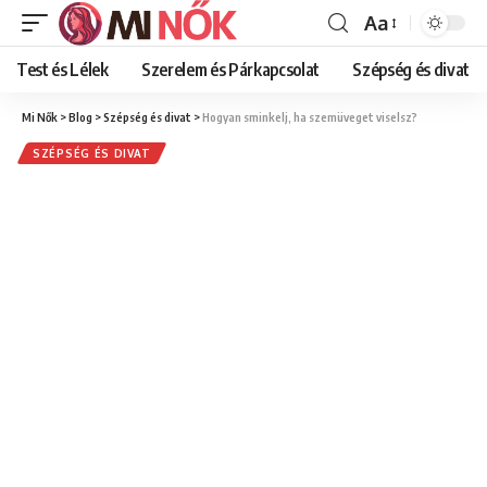
Aa
Font
Resizer
Test és Lélek
Szerelem és Párkapcsolat
Szépség és divat
Mi Nők
>
Blog
>
Szépség és divat
>
Hogyan sminkelj, ha szemüveget viselsz?
SZÉPSÉG ÉS DIVAT