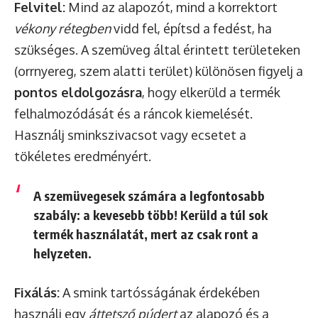
Felvitel:
Mind az alapozót, mind a korrektort
vékony rétegben
vidd fel, építsd a fedést, ha
szükséges. A szemüveg által érintett területeken
(orrnyereg, szem alatti terület) különösen figyelj a
pontos eldolgozásra
, hogy elkerüld a termék
felhalmozódását és a ráncok kiemelését.
Használj sminkszivacsot vagy ecsetet a
tökéletes eredményért.
A szemüvegesek számára a legfontosabb
szabály: a kevesebb több! Kerüld a túl sok
termék használatát, mert az csak ront a
helyzeten.
Fixálás:
A smink tartósságának érdekében
használj egy
áttetsző púdert
az alapozó és a