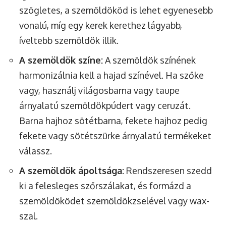
szögletes, a szemöldököd is lehet egyenesebb
vonalú, míg egy kerek kerethez lágyabb,
íveltebb szemöldök illik.
A szemöldök színe:
A szemöldök színének
harmonizálnia kell a hajad színével. Ha szőke
vagy, használj világosbarna vagy taupe
árnyalatú szemöldökpúdert vagy ceruzát.
Barna hajhoz sötétbarna, fekete hajhoz pedig
fekete vagy sötétszürke árnyalatú termékeket
válassz.
A szemöldök ápoltsága:
Rendszeresen szedd
ki a felesleges szőrszálakat, és formázd a
szemöldöködet szemöldökzselével vagy wax-
szal.