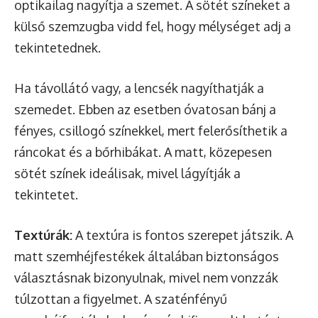
optikailag nagyítja a szemet. A sötét színeket a
külső szemzugba vidd fel, hogy mélységet adj a
tekintetednek.
Ha távollátó vagy, a lencsék nagyíthatják a
szemedet. Ebben az esetben óvatosan bánj a
fényes, csillogó színekkel, mert felerősíthetik a
ráncokat és a bőrhibákat. A matt, közepesen
sötét színek ideálisak, mivel lágyítják a
tekintetet.
Textúrák:
A textúra is fontos szerepet játszik. A
matt szemhéjfestékek általában biztonságos
választásnak bizonyulnak, mivel nem vonzzák
túlzottan a figyelmet. A szaténfényű