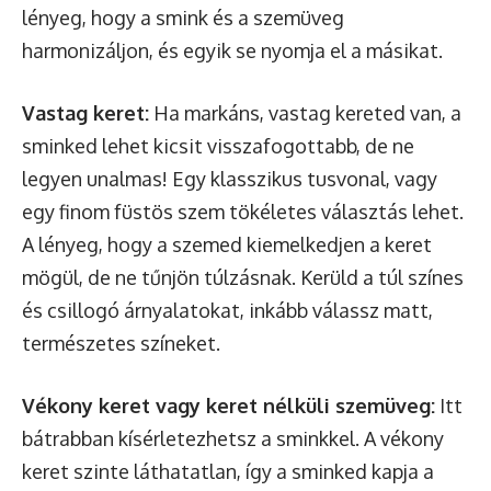
lényeg, hogy a smink és a szemüveg
harmonizáljon, és egyik se nyomja el a másikat.
Vastag keret:
Ha markáns, vastag kereted van, a
sminked lehet kicsit visszafogottabb, de ne
legyen unalmas! Egy klasszikus tusvonal, vagy
egy finom füstös szem tökéletes választás lehet.
A lényeg, hogy a szemed kiemelkedjen a keret
mögül, de ne tűnjön túlzásnak. Kerüld a túl színes
és csillogó árnyalatokat, inkább válassz matt,
természetes színeket.
Vékony keret vagy keret nélküli szemüveg:
Itt
bátrabban kísérletezhetsz a sminkkel. A vékony
keret szinte láthatatlan, így a sminked kapja a