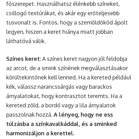
főszerepet. Használhatsz élénkebb színeket,
csillogó textúrákat, és akár egy erőteljesebb
tusvonalt is. Fontos, hogy a szemöldököd ápolt
legyen, hiszen a keret hiánya miatt jobban
láthatóvá válik.
Színes keret:
A színes keret nagyon jól feldobja
az arcot, de a smink színének megválasztásakor
körültekintőnek kell lenned. Ha a kereted például
kék, válassz narancssárgás vagy barackos
árnyalatokat, hogy kontrasztot teremts. Ha a
kereted zöld, a bordó vagy a lila árnyalatok
passzolnak hozzá.
A lényeg, hogy ne ess
túlzásba a színkavalkáddal, és a sminked
harmonizáljon a kerettel.