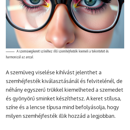
A szemüvegkeret színéhez illő szemhéjfesték kiemeli a tekintetet és
harmonizál az arccal.
A szemüveg viselése kihívást jelenthet a
szemhéjfesték kiválasztásánál és felvitelénél, de
néhány egyszerű trükkel kiemelheted a szemedet
és gyönyörű sminket készíthetsz. A keret stílusa,
színe és a lencse típusa mind befolyásolja, hogy
milyen szemhéjfesték illik hozzád a legjobban.