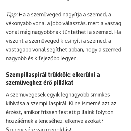
Tipp:
Ha a szemüveged nagyítja a szemed, a
vékonyabb vonal a jobb választás, mert a vastag
vonal még nagyobbnak tűntetheti a szemed. Ha
viszont a szemüveged kicsinyíti a szemed, a
vastagabb vonal segíthet abban, hogy a szemed
nagyobb és kifejezőbb legyen.
Szempillaspirál trükkök: elkerülni a
szemüveghez érő pillákat
A szemüvegesek egyik legnagyobb sminkes
kihívása a szempillaspirál. Ki ne ismerné azt az
érzést, amikor frissen festett pilláink folyton
hozzáérnek a lencséhez, elkenve azokat?
Szerencsére van megoldás!