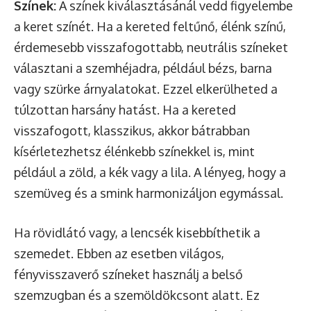
Színek:
A színek kiválasztásánál vedd figyelembe
a keret színét. Ha a kereted feltűnő, élénk színű,
érdemesebb visszafogottabb, neutrális színeket
választani a szemhéjadra, például bézs, barna
vagy szürke árnyalatokat. Ezzel elkerülheted a
túlzottan harsány hatást. Ha a kereted
visszafogott, klasszikus, akkor bátrabban
kísérletezhetsz élénkebb színekkel is, mint
például a zöld, a kék vagy a lila. A lényeg, hogy a
szemüveg és a smink harmonizáljon egymással.
Ha rövidlátó vagy, a lencsék kisebbíthetik a
szemedet. Ebben az esetben világos,
fényvisszaverő színeket használj a belső
szemzugban és a szemöldökcsont alatt. Ez