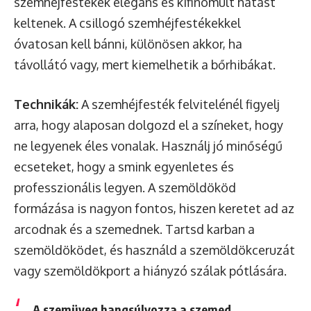
szemhéjfestékek elegáns és kifinomult hatást
keltenek. A csillogó szemhéjfestékekkel
óvatosan kell bánni, különösen akkor, ha
távollátó vagy, mert kiemelhetik a bőrhibákat.
Technikák:
A szemhéjfesték felvitelénél figyelj
arra, hogy alaposan dolgozd el a színeket, hogy
ne legyenek éles vonalak. Használj jó minőségű
ecseteket, hogy a smink egyenletes és
professzionális legyen. A szemöldököd
formázása is nagyon fontos, hiszen keretet ad az
arcodnak és a szemednek. Tartsd karban a
szemöldöködet, és használd a szemöldökceruzát
vagy szemöldökport a hiányzó szálak pótlására.
A szemüveg hangsúlyozza a szemed