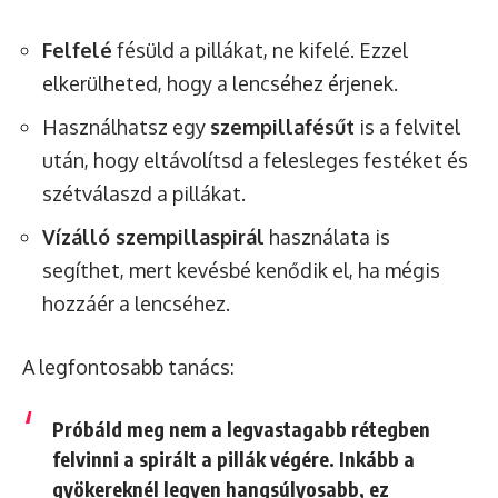
Felfelé
fésüld a pillákat, ne kifelé. Ezzel
elkerülheted, hogy a lencséhez érjenek.
Használhatsz egy
szempillafésűt
is a felvitel
után, hogy eltávolítsd a felesleges festéket és
szétválaszd a pillákat.
Vízálló szempillaspirál
használata is
segíthet, mert kevésbé kenődik el, ha mégis
hozzáér a lencséhez.
A legfontosabb tanács:
Próbáld meg
nem a legvastagabb rétegben
felvinni a spirált a pillák végére
. Inkább a
gyökereknél legyen hangsúlyosabb, ez