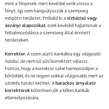
mint a fényesek, mert kevésbé verik vissza a
fényt, így nem hangsúlyozzák a szemüveg
mögötti területet. Próbáld ki a
vízbázisú vagy
ásványi alapozókat
, ezek kevésbé hajlamosak a
felhalmozódásra a szemüveg által érintett
területeken.
Korrektor:
A szem alatti karikákra egy
világosító
hatású, de nem túl sűrű
korrektort válassz.
Fontos, hogy a korrektor színe harmonizáljon a
bőröddel, és ne legyen sokkal világosabb, mert az
szürkés hatást kelthet. A
barackos árnyalatú
korrektorok
különösen jók a kékes karikák
ellensúlyozására.