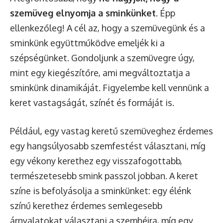
szemüveg elnyomja a sminkünket
. Épp
ellenkezőleg! A cél az, hogy a szemüvegünk és a
sminkünk együttműködve emeljék ki a
szépségünket. Gondoljunk a szemüvegre úgy,
mint egy kiegészítőre, ami megváltoztatja a
sminkünk dinamikáját. Figyelembe kell vennünk a
keret vastagságát, színét és formáját is.
Például, egy vastag keretű szemüveghez érdemes
egy hangsúlyosabb szemfestést választani, míg
egy vékony kerethez egy visszafogottabb,
természetesebb smink passzol jobban. A keret
színe is befolyásolja a sminkünket: egy élénk
színű kerethez érdemes semlegesebb
árnyalatokat választani a szemhéjra, míg egy