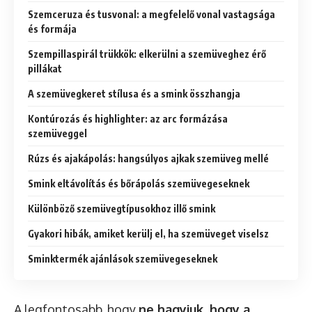
Szemceruza és tusvonal: a megfelelő vonal vastagsága
és formája
Szempillaspirál trükkök: elkerülni a szemüveghez érő
pillákat
A szemüvegkeret stílusa és a smink összhangja
Kontúrozás és highlighter: az arc formázása
szemüveggel
Rúzs és ajakápolás: hangsúlyos ajkak szemüveg mellé
Smink eltávolítás és bőrápolás szemüvegeseknek
Különböző szemüvegtípusokhoz illő smink
Gyakori hibák, amiket kerülj el, ha szemüveget viselsz
Sminktermék ajánlások szemüvegeseknek
A legfontosabb, hogy
ne hagyjuk, hogy a