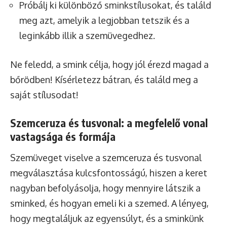
Próbálj ki különböző sminkstílusokat, és találd
meg azt, amelyik a legjobban tetszik és a
leginkább illik a szemüvegedhez.
Ne feledd, a smink célja, hogy jól érezd magad a
bőrödben! Kísérletezz bátran, és találd meg a
saját stílusodat!
Szemceruza és tusvonal: a megfelelő vonal
vastagsága és formája
Szemüveget viselve a szemceruza és tusvonal
megválasztása kulcsfontosságú, hiszen a keret
nagyban befolyásolja, hogy mennyire látszik a
sminked, és hogyan emeli ki a szemed. A lényeg,
hogy megtaláljuk az egyensúlyt, és a sminkünk