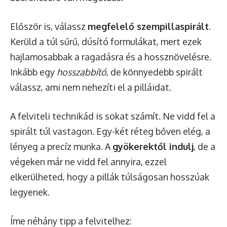
Először is, válassz
megfelelő szempillaspirált
.
Kerüld a túl sűrű, dúsító formulákat, mert ezek
hajlamosabbak a ragadásra és a hossznövelésre.
Inkább egy
hosszabbító
, de könnyedebb spirált
válassz, ami nem nehezíti el a pilláidat.
A felviteli technikád is sokat számít. Ne vidd fel a
spirált túl vastagon. Egy-két réteg bőven elég, a
lényeg a precíz munka. A
gyökerektől indulj
, de a
végeken már ne vidd fel annyira, ezzel
elkerülheted, hogy a pillák túlságosan hosszúak
legyenek.
Íme néhány tipp a felvitelhez: