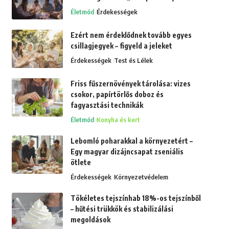
Életmód
Érdekességek
Ezért nem érdeklődnek tovább egyes
csillagjegyek – figyeld a jeleket
Érdekességek
Test és Lélek
Friss fűszernövények tárolása: vizes
csokor, papírtörlős doboz és
fagyasztási technikák
Életmód
Konyha és kert
Lebomló poharakkal a környezetért –
Egy magyar dizájncsapat zseniális
ötlete
Érdekességek
Környezetvédelem
Tökéletes tejszínhab 18%-os tejszínből
– hűtési trükkök és stabilizálási
megoldások