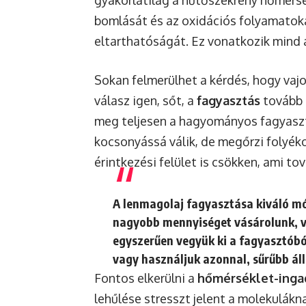
gyakorlatilag a hűtőszekrény hőmérsék
bomlását és az oxidációs folyamatoka
eltarthatóságát. Ez vonatkozik mind 
Sokan felmerülhet a kérdés, hogy vajo
válasz igen, sőt, a
fagyasztás
tovább 
meg teljesen a hagyományos fagyasztó
kocsonyássá válik, de megőrzi folyéko
érintkezési felület is csökken, ami tov
A lenmagolaj fagyasztása kiváló mó
nagyobb mennyiséget vásárolunk, va
egyszerűen vegyük ki a fagyasztóbó
vagy használjuk azonnal, sűrűbb ál
Fontos elkerülni a
hőmérséklet-inga
lehűlése stresszt jelent a molekulákna