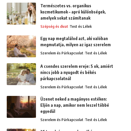
Természetes vs. organikus
kozmetikumok – apró különbségek,
amelyek sokat számítanak
Szépség és divat
Test és Lélek
Egy nap megtalálod azt, aki valóban
megmutatja, milyen az igaz szerelem
Szerelem és Párkapcsolat
Test és Lélek
A csendes szerelem ereje: 5 ok, amiért
nincs jobb a nyugodt és békés
párkapcsolatnál
Szerelem és Párkapcsolat
Test és Lélek
Üzenet neked a magányos estéken:
Eljön a nap, amikor nem leszel többé
egyedül
Szerelem és Párkapcsolat
Test és Lélek