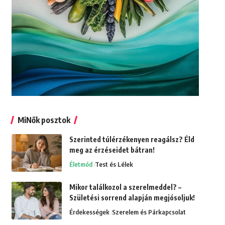
MiNők posztok
Szerinted túlérzékenyen reagálsz? Éld
meg az érzéseidet bátran!
Életmód
Test és Lélek
Mikor találkozol a szerelmeddel? –
Születési sorrend alapján megjósoljuk!
Érdekességek
Szerelem és Párkapcsolat