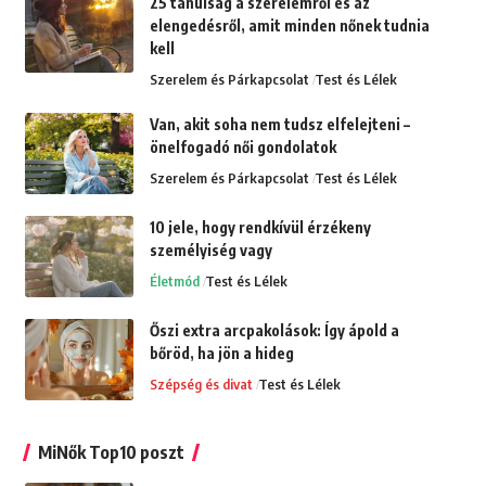
25 tanulság a szerelemről és az
elengedésről, amit minden nőnek tudnia
kell
Szerelem és Párkapcsolat
Test és Lélek
Van, akit soha nem tudsz elfelejteni –
önelfogadó női gondolatok
Szerelem és Párkapcsolat
Test és Lélek
10 jele, hogy rendkívül érzékeny
személyiség vagy
Életmód
Test és Lélek
Őszi extra arcpakolások: Így ápold a
bőröd, ha jön a hideg
Szépség és divat
Test és Lélek
MiNők Top10 poszt