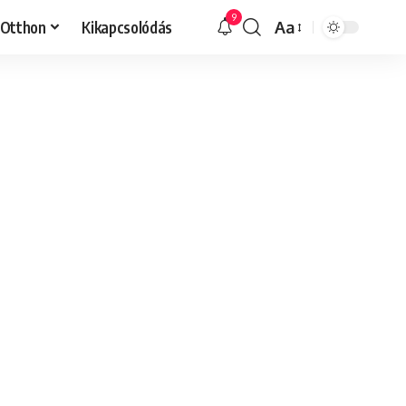
9
Otthon
Kikapcsolódás
Aa
Font
Resizer