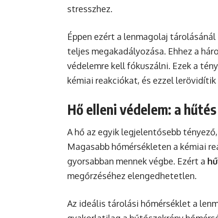
stresszhez.
Éppen ezért a lenmagolaj tárolásánál 
teljes megakadályozása. Ehhez a három
védelemre kell fókuszálni. Ezek a tén
kémiai reakciókat, és ezzel lerövidítik
Hő elleni védelem: a hűté
A hő az egyik legjelentősebb tényező,
Magasabb hőmérsékleten a kémiai reak
gyorsabban mennek végbe. Ezért a
hű
megőrzéséhez elengedhetetlen.
Az ideális tárolási hőmérséklet a le