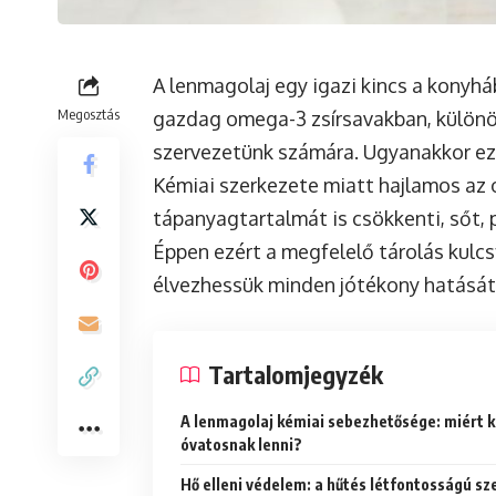
A lenmagolaj egy igazi kincs a kony
Megosztás
gazdag omega-3 zsírsavakban, különös
szervezetünk számára. Ugyanakkor ez a
Kémiai szerkezete miatt hajlamos az o
tápanyagtartalmát is csökkenti, sőt, 
Éppen ezért a megfelelő tárolás kul
élvezhessük minden jótékony hatását
Tartalomjegyzék
A lenmagolaj kémiai sebezhetősége: miért k
óvatosnak lenni?
Hő elleni védelem: a hűtés létfontosságú sz