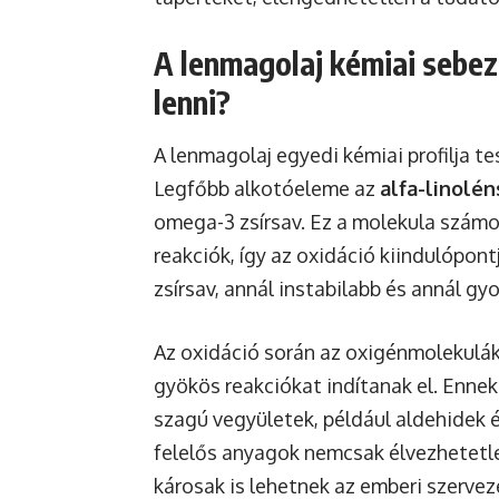
A lenmagolaj kémiai sebez
lenni?
A lenmagolaj egyedi kémiai profilja 
Legfőbb alkotóeleme az
alfa-linolén
omega-3 zsírsav. Ez a molekula számo
reakciók, így az oxidáció kiindulópon
zsírsav, annál instabilabb és annál g
Az oxidáció során az oxigénmolekulá
gyökös reakciókat indítanak el. Enne
szagú vegyületek, például aldehidek 
felelős anyagok nemcsak élvezhetetle
károsak is lehetnek az emberi szervez