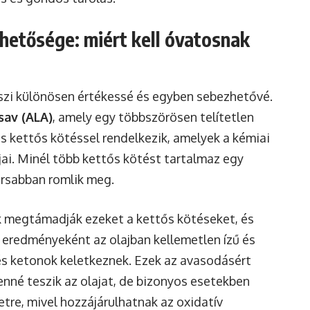
hetősége: miért kell óvatosnak
teszi különösen értékessé és egyben sebezhetővé.
sav (ALA)
, amely egy többszörösen telítetlen
s kettős kötéssel rendelkezik, amelyek a kémiai
tjai. Minél több kettős kötést tartalmaz egy
yorsabban romlik meg.
k megtámadják ezeket a kettős kötéseket, és
k eredményeként az olajban kellemetlen ízű és
és ketonok keletkeznek. Ezek az avasodásért
nné teszik az olajat, de bizonyos esetekben
etre, mivel hozzájárulhatnak az oxidatív