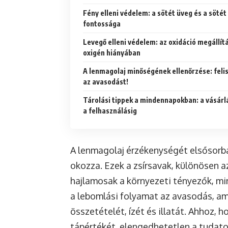
Fény elleni védelem: a sötét üveg és a sötét
fontossága
Levegő elleni védelem: az oxidáció megállít
oxigén hiányában
A lenmagolaj minőségének ellenőrzése: fel
az avasodást!
Tárolási tippek a mindennapokban: a vásárl
a felhasználásig
A lenmagolaj érzékenységét elsősorba
okozza. Ezek a zsírsavak, különösen a
hajlamosak a környezeti tényezők, min
a lebomlási folyamat az avasodás, am
összetételét, ízét és illatát. Ahhoz,
tápértékét, elengedhetetlen a tudato