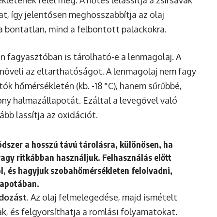
letének felel meg. A hűtés lelassítja a zsírsavak
t, így jelentősen meghosszabbítja az olaj
a bontatlan, mind a felbontott palackokra.
n fagyasztóban is tárolható-e a lenmagolaj. A
növeli az eltarthatóságot. A lenmagolaj nem fagy
k hőmérsékletén (kb. -18 °C), hanem sűrűbbé,
ny halmazállapotát. Ezáltal a levegővel való
ább lassítja az oxidációt.
dszer a hosszú távú tárolásra, különösen, ha
gy ritkábban használjuk. Felhasználás előtt
l, és hagyjuk szobahőmérsékleten felolvadni,
lapotában.
dozást
. Az olaj felmelegedése, majd ismételt
k, és felgyorsíthatja a romlási folyamatokat.