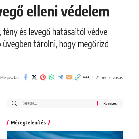
vegő elleni védelem
fény és levegő hatásaitól védve
ó üvegben tárolni, hogy megőrizd
21 perc olvasás
Megosztás
Search
for:
Méregtelenítés