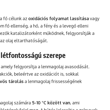
a fő célunk az
oxidációs folyamat lassítása
vagy
 fő ellenség, a hő, a fény és a levegő elleni
yezők katalizátorként működnek, felgyorsítják a
 az olaj eltarthatóságát.
s létfontosságú szerepe
 amely felgyorsítja a lenmagolaj avasodását.
ciók, beleértve az oxidációt is, sokkal
vös tárolás
a lenmagolaj frissességének
nmagolaj számára
5-10 °C között van
, ami