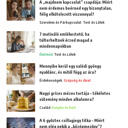
A „majdnem kapcsolat” csapdája: Miért
nem érdemes beérned egy bizonytalan,
félig elkötelezett viszonnyal?
Szerelem és Párkapcsolat
Test és Lélek
7 motiváló emlékeztető, ha
túlterheltnek érzed magad a
mindennapokban
Életmód
Test és Lélek
Mennyibe kerül egy valódi gyöngy
nyaklánc, és mitől függ az ára?
Érdekességek
Szépség és divat
Nagyi grízes mézes tortája – tökéletes
sütemény minden alkalomra?
Család
Konyha és kert
A 6 győztes csillagjegy titka – Miért
nem elég nekik a „középmezőny”?