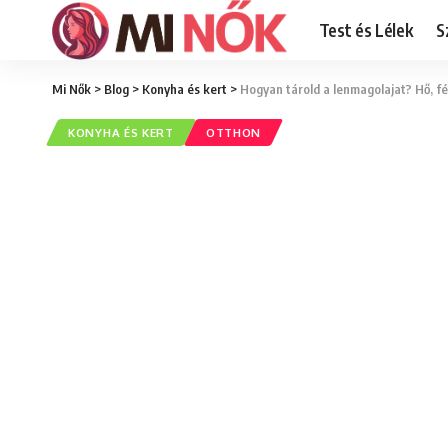
Test és Lélek
S
Mi Nők
>
Blog
>
Konyha és kert
>
Hogyan tárold a lenmagolajat? Hő, fé
KONYHA ÉS KERT
OTTHON