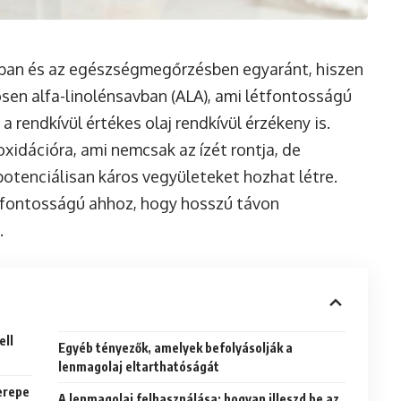
hában és az egészségmegőrzésben egyaránt, hiszen
en alfa-linolénsavban (ALA), ami létfontosságú
 rendkívül értékes olaj rendkívül érzékeny is.
xidációra, ami nemcsak az ízét rontja, de
potenciálisan káros vegyületeket hozhat létre.
csfontosságú ahhoz, hogy hosszú távon
.
ell
Egyéb tényezők, amelyek befolyásolják a
lenmagolaj eltarthatóságát
erepe
A lenmagolaj felhasználása: hogyan illeszd be az