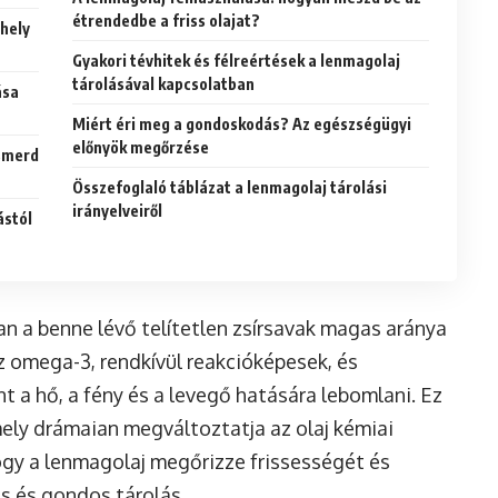
étrendedbe a friss olajat?
 hely
Gyakori tévhitek és félreértések a lenmagolaj
tárolásával kapcsolatban
ása
Miért éri meg a gondoskodás? Az egészségügyi
előnyök megőrzése
ismerd
Összefoglaló táblázat a lenmagolaj tárolási
irányelveiről
ástól
n a benne lévő telítetlen zsírsavak magas aránya
z omega-3, rendkívül reakcióképesek, és
t a hő, a fény és a levegő hatására lebomlani. Ez
ely drámaian megváltoztatja az olaj kémiai
 hogy a lenmagolaj megőrizze frissességét és
s és gondos tárolás.