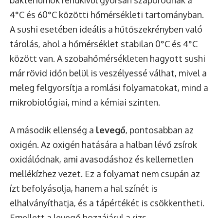
baktériumok rendkívül gyorsan szaporodnak a
4°C és 60°C közötti hőmérsékleti tartományban.
A sushi esetében ideális a hűtőszekrényben való
tárolás, ahol a hőmérséklet stabilan 0°C és 4°C
között van. A szobahőmérsékleten hagyott sushi
már rövid időn belül is veszélyessé válhat, mivel a
meleg felgyorsítja a romlási folyamatokat, mind a
mikrobiológiai, mind a kémiai szinten.
A második ellenség a
levegő
, pontosabban az
oxigén. Az oxigén hatására a halban lévő zsírok
oxidálódnak, ami avasodáshoz és kellemetlen
mellékízhez vezet. Ez a folyamat nem csupán az
ízt befolyásolja, hanem a hal színét is
elhalványíthatja, és a tápértékét is csökkentheti.
Emellett a levegő hozzájárul a rizs