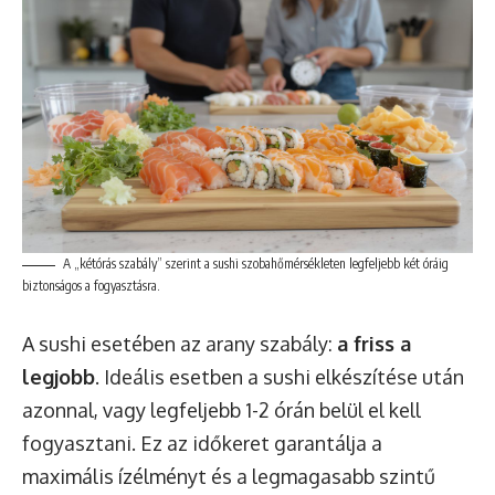
A „kétórás szabály” szerint a sushi szobahőmérsékleten legfeljebb két óráig
biztonságos a fogyasztásra.
A sushi esetében az arany szabály:
a friss a
legjobb
. Ideális esetben a sushi elkészítése után
azonnal, vagy legfeljebb 1-2 órán belül el kell
fogyasztani. Ez az időkeret garantálja a
maximális ízélményt és a legmagasabb szintű