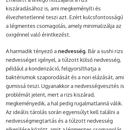
kiszáradásához is, ami megkeményíti és
élvezhetetlenné teszi azt. Ezért kulcsfontosságú
a légmentes csomagolás, amely minimalizálja az
oxigénnel való érintkezést.
A harmadik tényező a
nedvesség
. Bár a sushi rizs
nedvességet igényel, a túlzott külső nedvesség,
például a kondenzáció, felgyorsíthatja a
baktériumok szaporodását és a nori elázását, ami
gumissá teszi. Ugyanakkor a nedvességvesztés is
problémát jelent, mert a rizs kiszárad,
megkeményedik, a hal pedig rugalmatlanná válik.
Az ideális tárolás során egyensúlyt kell találni a
nedvességmegtartás és a túlzott nedvesség
elkerülése között, amit a légmentes csomagolás