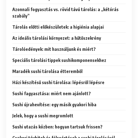
Azonnali fogyasztás vs. rövid távú tárolás: a „kétórás
szabály”
Tárolás előtti előkészületek: a higiénia alapjai
Az ideális tárolási környezet: a hűtőszekrény
Tárolóedények: mit használjunk és miért?
Speciális tárolási tippek sushikomponensekhez
Maradék sushi tárolása étteremből
Házi készítésű sushi tárolása: lépésről lépésre
Sushi fagyasztása: miért nem ajánlott?
Sushi újrahevítése: egy másik gyakori hiba
Jelek, hogy a sushi megromlott
Sushi utazás közben: hogyan tartsuk frissen?
Gyakori tévhitek és félreértések a sushi tárolásáról