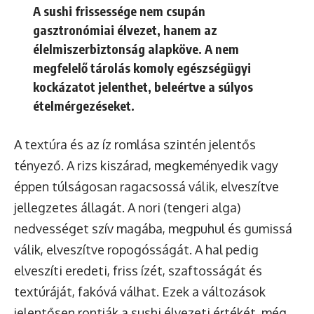
A sushi frissessége nem csupán
gasztronómiai élvezet, hanem az
élelmiszerbiztonság alapköve. A nem
megfelelő tárolás komoly egészségügyi
kockázatot jelenthet, beleértve a súlyos
ételmérgezéseket.
A textúra és az íz romlása szintén jelentős
tényező. A rizs kiszárad, megkeményedik vagy
éppen túlságosan ragacsossá válik, elveszítve
jellegzetes állagát. A nori (tengeri alga)
nedvességet szív magába, megpuhul és gumissá
válik, elveszítve ropogósságát. A hal pedig
elveszíti eredeti, friss ízét, szaftosságát és
textúráját, fakóvá válhat. Ezek a változások
jelentősen rontják a sushi élvezeti értékét, még