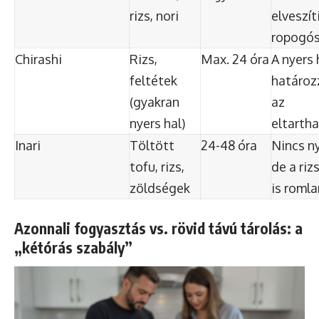
rizs, nori
elveszít
ropogós
Chirashi
Rizs,
Max. 24 óra
A nyers 
feltétek
határoz
(gyakran
az
nyers hal)
eltarth
Inari
Töltött
24-48 óra
Nincs ny
tofu, rizs,
de a riz
zöldségek
is roml
Azonnali fogyasztás vs. rövid távú tárolás: a
„kétórás szabály”