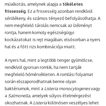
műalkotás, amelynek alapja a
tökéletes
frissesség
. Ez a frissesség azonban rendkívül
sérülékeny, és számos tényező befolyásolhatja. A
nem megfelelő tárolás nemcsak az ízélményt
rontja, hanem komoly egészségügyi
kockázatokat is rejt magában, elsősorban a nyers
hal és a főtt rizs kombinációja miatt.
A nyers hal, mint a legtöbb tenger gyümölcse,
rendkívül gyorsan romlik, ha nem tartják
megfelelő hőmérsékleten. A romlási folyamat
során elszaporodhatnak benne olyan
baktériumok, mint a
Listeria monocytogenes
vagy
a
Salmonella
, amelyek súlyos ételmérgezést
okozhatnak. A
Listeria
különösen veszélyes lehet