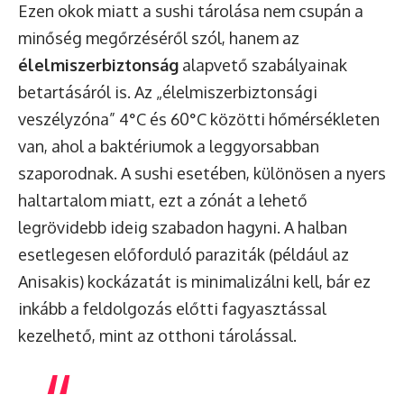
Ezen okok miatt a sushi tárolása nem csupán a
minőség megőrzéséről szól, hanem az
élelmiszerbiztonság
alapvető szabályainak
betartásáról is. Az „élelmiszerbiztonsági
veszélyzóna” 4°C és 60°C közötti hőmérsékleten
van, ahol a baktériumok a leggyorsabban
szaporodnak. A sushi esetében, különösen a nyers
haltartalom miatt, ezt a zónát a lehető
legrövidebb ideig szabadon hagyni. A halban
esetlegesen előforduló paraziták (például az
Anisakis) kockázatát is minimalizálni kell, bár ez
inkább a feldolgozás előtti fagyasztással
kezelhető, mint az otthoni tárolással.