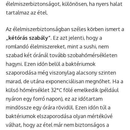
élelmiszerbiztonságot, különösen, ha nyers halat
tartalmaz az étel.
Az élelmiszerbiztonságban széles körben ismert a
„kétórás szabály”
. Ez azt jelenti, hogy a
romlandó élelmiszereket, mint a sushi, nem
szabad két óránál tovább szobahőmérsékleten
hagyni. Ezen időn belül a baktériumok
szaporodása még viszonylag alacsony szinten
marad, de utána exponenciálisan megnőhet. Ha a
külső hőmérséklet 32°C fölé emelkedik (például
nyáron egy forró napon), ez az időtartam
mindössze egy órára rövidül. Ezen időn túl a
baktériumok elszaporodása olyan mértékűvé
válhat, hogy az étel már nem biztonságos a