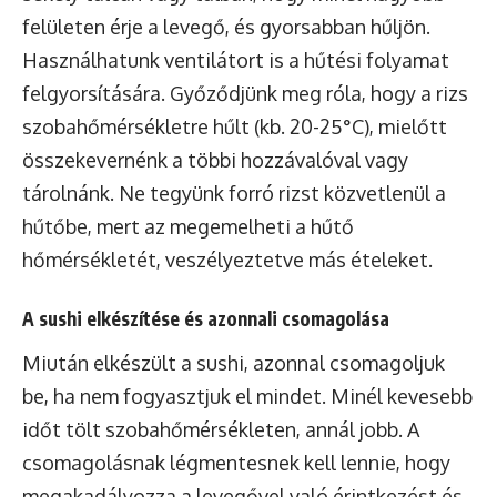
felületen érje a levegő, és gyorsabban hűljön.
Használhatunk ventilátort is a hűtési folyamat
felgyorsítására. Győződjünk meg róla, hogy a rizs
szobahőmérsékletre hűlt (kb. 20-25°C), mielőtt
összekevernénk a többi hozzávalóval vagy
tárolnánk. Ne tegyünk forró rizst közvetlenül a
hűtőbe, mert az megemelheti a hűtő
hőmérsékletét, veszélyeztetve más ételeket.
A sushi elkészítése és azonnali csomagolása
Miután elkészült a sushi, azonnal csomagoljuk
be, ha nem fogyasztjuk el mindet. Minél kevesebb
időt tölt szobahőmérsékleten, annál jobb. A
csomagolásnak légmentesnek kell lennie, hogy
megakadályozza a levegővel való érintkezést és