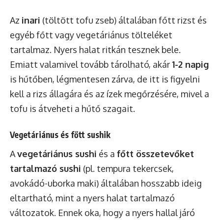
Az
inari
(töltött tofu zseb) általában főtt rizst és
egyéb főtt vagy vegetáriánus tölteléket
tartalmaz. Nyers halat ritkán tesznek bele.
Emiatt valamivel tovább tárolható, akár
1-2 napig
is hűtőben, légmentesen zárva, de itt is figyelni
kell a rizs állagára és az ízek megőrzésére, mivel a
tofu is átveheti a hűtő szagait.
Vegetáriánus és főtt sushik
A
vegetáriánus sushi
és a
főtt összetevőket
tartalmazó sushi
(pl. tempura tekercsek,
avokádó-uborka maki) általában hosszabb ideig
eltartható, mint a nyers halat tartalmazó
változatok. Ennek oka, hogy a nyers hallal járó