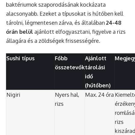
baktériumok szaporodásának kockázata
alacsonyabb. Ezeket a típusokat is hűtőben kell
tárolni, légmentesen zárva, és általában
24-48
órán belül
ajánlott elfogyasztani, figyelve a rizs
állagára és a zöldségek frissességére.
Sushi típus
Főbb
Ajánlott
Megjeg
összetevők
tárolási
idő
(hűtőben)
Nigiri
Nyers hal,
Max. 24 óra
Kiemelt
rizs
érzékeny
romlásá
rizs
kiszára