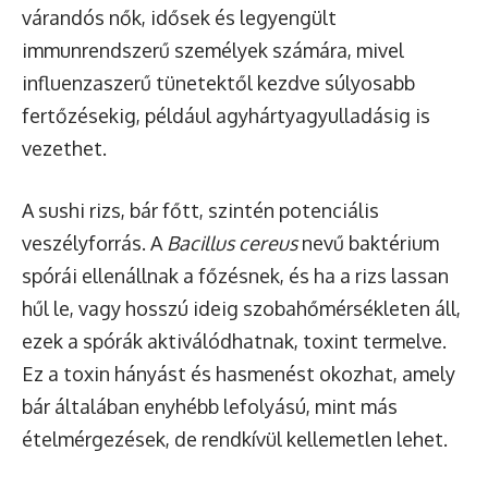
várandós nők, idősek és legyengült
immunrendszerű személyek számára, mivel
influenzaszerű tünetektől kezdve súlyosabb
fertőzésekig, például agyhártyagyulladásig is
vezethet.
A sushi rizs, bár főtt, szintén potenciális
veszélyforrás. A
Bacillus cereus
nevű baktérium
spórái ellenállnak a főzésnek, és ha a rizs lassan
hűl le, vagy hosszú ideig szobahőmérsékleten áll,
ezek a spórák aktiválódhatnak, toxint termelve.
Ez a toxin hányást és hasmenést okozhat, amely
bár általában enyhébb lefolyású, mint más
ételmérgezések, de rendkívül kellemetlen lehet.