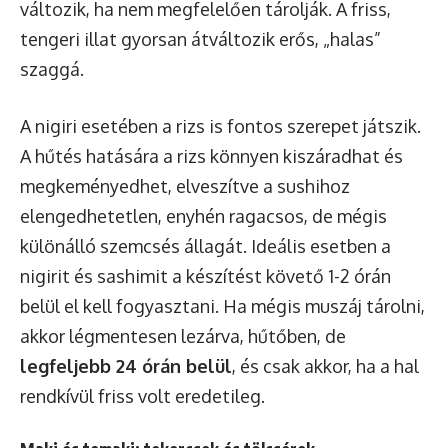
változik, ha nem megfelelően tárolják. A friss,
tengeri illat gyorsan átváltozik erős, „halas”
szaggá.
A nigiri esetében a rizs is fontos szerepet játszik.
A hűtés hatására a rizs könnyen kiszáradhat és
megkeményedhet, elveszítve a sushihoz
elengedhetetlen, enyhén ragacsos, de mégis
különálló szemcsés állagát. Ideális esetben a
nigirit és sashimit a készítést követő 1-2 órán
belül el kell fogyasztani. Ha mégis muszáj tárolni,
akkor légmentesen lezárva, hűtőben, de
legfeljebb 24 órán belül
, és csak akkor, ha a hal
rendkívül friss volt eredetileg.