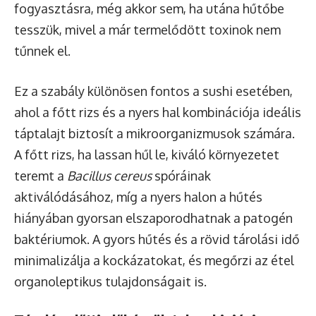
fogyasztásra, még akkor sem, ha utána hűtőbe
tesszük, mivel a már termelődött toxinok nem
tűnnek el.
Ez a szabály különösen fontos a sushi esetében,
ahol a főtt rizs és a nyers hal kombinációja ideális
táptalajt biztosít a mikroorganizmusok számára.
A főtt rizs, ha lassan hűl le, kiváló környezetet
teremt a
Bacillus cereus
spóráinak
aktiválódásához, míg a nyers halon a hűtés
hiányában gyorsan elszaporodhatnak a patogén
baktériumok. A gyors hűtés és a rövid tárolási idő
minimalizálja a kockázatokat, és megőrzi az étel
organoleptikus tulajdonságait is.