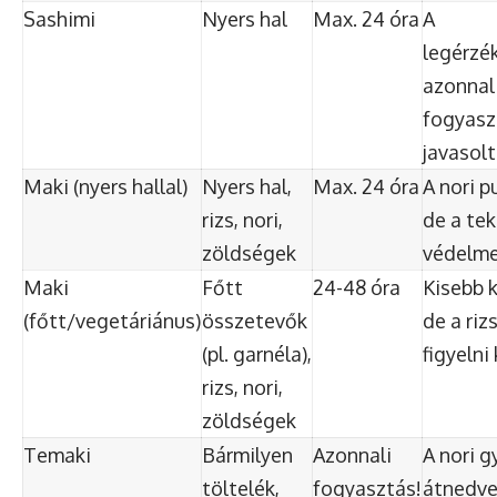
Sashimi
Nyers hal
Max. 24 óra
A
legérzé
azonnal
fogyasz
javasolt
Maki (nyers hallal)
Nyers hal,
Max. 24 óra
A nori p
rizs, nori,
de a tek
zöldségek
védelme
Maki
Főtt
24-48 óra
Kisebb 
(főtt/vegetáriánus)
összetevők
de a riz
(pl. garnéla),
figyelni 
rizs, nori,
zöldségek
Temaki
Bármilyen
Azonnali
A nori g
töltelék,
fogyasztás!
átnedve