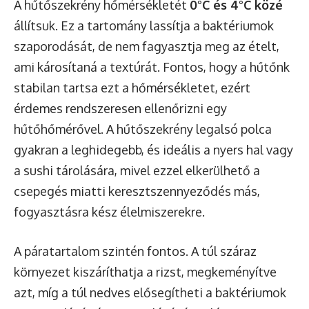
A hűtőszekrény hőmérsékletét
0°C és 4°C közé
állítsuk. Ez a tartomány lassítja a baktériumok
szaporodását, de nem fagyasztja meg az ételt,
ami károsítaná a textúrát. Fontos, hogy a hűtőnk
stabilan tartsa ezt a hőmérsékletet, ezért
érdemes rendszeresen ellenőrizni egy
hűtőhőmérővel. A hűtőszekrény legalsó polca
gyakran a leghidegebb, és ideális a nyers hal vagy
a sushi tárolására, mivel ezzel elkerülhető a
csepegés miatti keresztszennyeződés más,
fogyasztásra kész élelmiszerekre.
A páratartalom szintén fontos. A túl száraz
környezet kiszáríthatja a rizst, megkeményítve
azt, míg a túl nedves elősegítheti a baktériumok