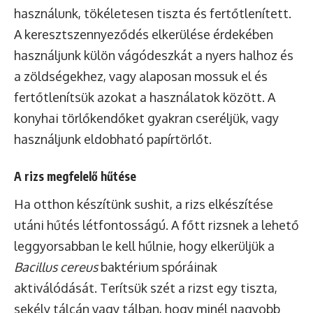
használunk, tökéletesen tiszta és fertőtlenített.
A keresztszennyeződés elkerülése érdekében
használjunk külön vágódeszkát a nyers halhoz és
a zöldségekhez, vagy alaposan mossuk el és
fertőtlenítsük azokat a használatok között. A
konyhai törlőkendőket gyakran cseréljük, vagy
használjunk eldobható papírtörlőt.
A rizs megfelelő hűtése
Ha otthon készítünk sushit, a rizs elkészítése
utáni hűtés létfontosságú. A főtt rizsnek a lehető
leggyorsabban le kell hűlnie, hogy elkerüljük a
Bacillus cereus
baktérium spóráinak
aktiválódását. Terítsük szét a rizst egy tiszta,
sekély tálcán vagy tálban, hogy minél nagyobb