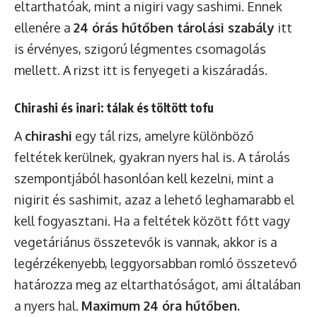
eltarthatóak, mint a nigiri vagy sashimi. Ennek
ellenére a
24 órás hűtőben tárolási szabály
itt
is érvényes, szigorú légmentes csomagolás
mellett. A rizst itt is fenyegeti a kiszáradás.
Chirashi és inari: tálak és töltött tofu
A
chirashi
egy tál rizs, amelyre különböző
feltétek kerülnek, gyakran nyers hal is. A tárolás
szempontjából hasonlóan kell kezelni, mint a
nigirit és sashimit, azaz a lehető leghamarabb el
kell fogyasztani. Ha a feltétek között főtt vagy
vegetáriánus összetevők is vannak, akkor is a
legérzékenyebb, leggyorsabban romló összetevő
határozza meg az eltarthatóságot, ami általában
a nyers hal.
Maximum 24 óra hűtőben.