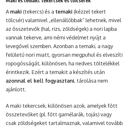
Maki és temaki: tekercsek és tölcsérek
A
maki
(tekercs) és a
temaki
(kézzel tekert
tölcsér) valamivel „ellenállóbbak” lehetnek, mivel
az összetevők (hal, rizs, zöldségek) a nori lapba
vannak tekerve, ami némi védelmet nyújt a
levegővel szemben. Azonban a temaki, a nagy
felületű nori miatt, gyorsan megpuhul és elveszíti
ropogósságát, különösen, ha nedves töltelékkel
érintkezik. Ezért a temakit a készítés után
azonnal el kell fogyasztani
, tárolása nem
ajánlott.
A maki tekercsek, különösen azok, amelyek főtt
összetevőket (pl. főtt garnélarák, tojás) vagy
csak zöldségeket tartalmaznak, valamivel tovább