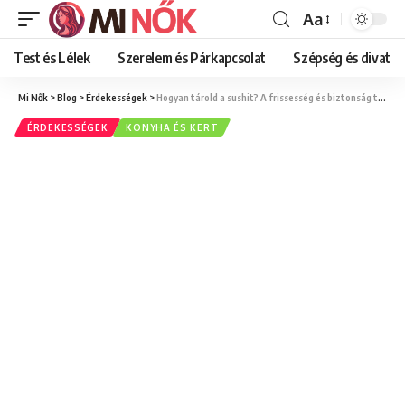
Aa
Font
Resizer
Test és Lélek
Szerelem és Párkapcsolat
Szépség és divat
Mi Nők
>
Blog
>
Érdekességek
>
Hogyan tárold a sushit? A frissesség és biztonság titkai otthon
ÉRDEKESSÉGEK
KONYHA ÉS KERT