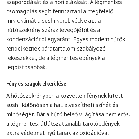
szaporodását és a nori elázását. A légmentes
csomagolás segít fenntartani a megfelelő
mikroklímát a sushi körül, védve azt a
hűtőszekrény száraz levegőjétől és a
kondenzációtól egyaránt. Egyes modern hűtők
rendelkeznek páratartalom-szabályozó
rekeszekkel, de a légmentes edények a
legbiztosabbak.
Fény és szagok elkerülése
A hűtőszekrényben a közvetlen fénynek kitett
sushi, különösen a hal, elveszítheti színét és
minőségét. Bár a hűtő belső világítása nem erős,
a légmentes, átlátszatlanabb tárolóedények
extra védelmet nyújtanak az oxidációval