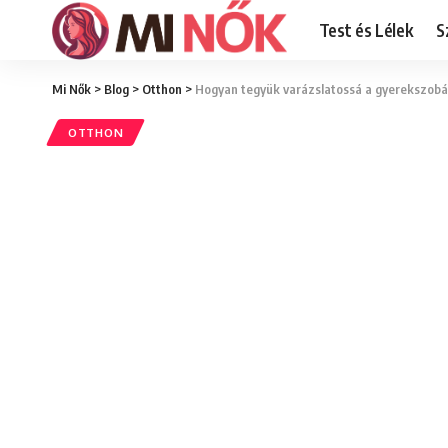
Test és Lélek
S
Mi Nők
>
Blog
>
Otthon
>
Hogyan tegyük varázslatossá a gyerekszobát
OTTHON