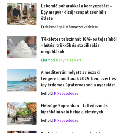
Lebomló poharakkal a környezetért –
Egy magyar dizájncsapat zseniális
ötlete
Érdekességek
Környezetvédelem
Tökéletes tejszínhab 18%-os tejszínből
– hűtési trükkök és stabilizálási
megoldások
Életmód
Konyha és kert
A mediterrán helyett az északi
tengerek hódítanak 2025-ben, ezért és
így érdemes újratervezned a nyaralást
belföld
Kikapcsolódás
Hétvége Sopronban – felfedezni és
kipróbálni való helyek, élmények
belföld
Kikapcsolódás