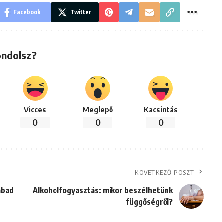
Facebook
Twitter
ondolsz?
Vicces
Meglepő
Kacsintás
0
0
0
KÖVETKEZŐ POSZT
abad
Alkoholfogyasztás: mikor beszélhetünk
függőségről?