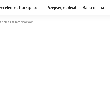
zerelem és Párkapcsolat
Szépség és divat
Baba-mama
 színes falmatricákkal?