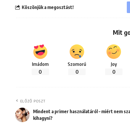
Köszönjük a megosztást!
Mit g
Imádom
Szomorú
Joy
0
0
0
ELŐZŐ POSZT
Mindent a primer használatáról – miért nem sz
kihagyni?