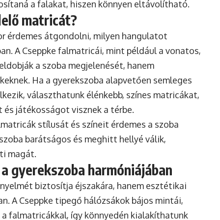
sítaná a falakat, hiszen könnyen eltávolítható.
elő matricát?
or érdemes átgondolni, milyen hangulatot
an. A Cseppke falmatricái, mint például a vonatos,
feldobják a szoba megjelenését, hanem
rekeknek. Ha a gyerekszoba alapvetően semleges
kezik, választhatunk élénkebb, színes matricákat,
 és játékosságot visznek a térbe.
matricák stílusát és színeit érdemes a szoba
kszoba barátságos és meghitt hellyé válik,
ti magát.
e a gyerekszoba harmóniájában
nyelmét biztosítja éjszakára, hanem esztétikai
an. A Cseppke tipegő hálózsákok bájos mintái,
 a falmatricákkal, így könnyedén kialakíthatunk