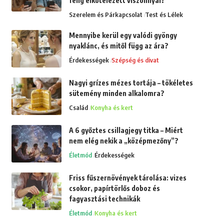
félig elkötelezett viszonnyal?
Szerelem és Párkapcsolat
Test és Lélek
Mennyibe kerül egy valódi gyöngy
nyaklánc, és mitől függ az ára?
Érdekességek
Szépség és divat
Nagyi grízes mézes tortája – tökéletes
sütemény minden alkalomra?
Család
Konyha és kert
A 6 győztes csillagjegy titka – Miért
nem elég nekik a „középmezőny”?
Életmód
Érdekességek
Friss fűszernövények tárolása: vizes
csokor, papírtörlős doboz és
fagyasztási technikák
Életmód
Konyha és kert