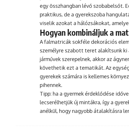
egy összhangban lévő szobabelsőt. E
praktikus, de a gyerekszoba hangulatá
viselik azokat a hálózsákokat, amely
Hogyan kombináljuk a mat
A falmatricák sokféle dekorációs ele
személyre szabott teret alakítsunk ki
járművek szerepelnek, akkor az ágyne
követhetik ezt a tematikát. Az egysé
gyerekek számára is kellemes környez
pihennek.
Tipp: ha a gyermek érdeklődése idővel
lecserélhetjük új mintákra, így a gyer
anélkül, hogy nagyobb átalakításra le