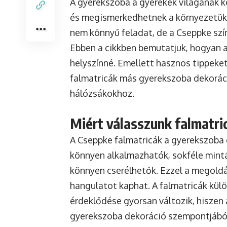
A gyerekszoba a gyerekek világának k
és megismerkedhetnek a környezetükke
nem könnyű feladat, de a Cseppke szín
Ebben a cikkben bemutatjuk, hogyan a
helyszínné. Emellett hasznos tippeke
falmatricák más gyerekszoba dekorác
hálózsákokhoz.
Miért válasszunk falmatr
A Cseppke falmatricák a
gyerekszoba 
könnyen alkalmazhatók, sokféle mintá
könnyen cserélhetők. Ezzel a megoldá
hangulatot kaphat. A falmatricák külö
érdeklődése gyorsan változik, hiszen a
gyerekszoba dekoráció szempontjából 