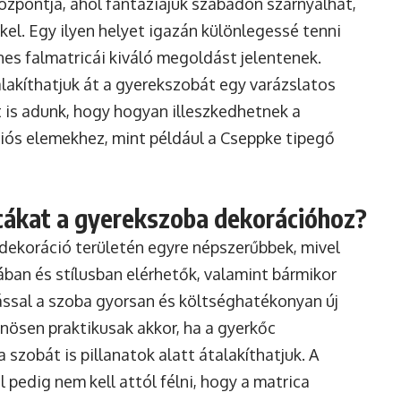
özpontja, ahol fantáziájuk szabadon szárnyalhat,
l. Egy ilyen helyet igazán különlegessé tenni
es falmatricái kiváló megoldást jelentenek.
lakíthatjuk át a gyerekszobát egy varázslatos
t is adunk, hogy hogyan illeszkedhetnek a
iós elemekhez, mint például a Cseppke tipegő
icákat a gyerekszoba dekorációhoz?
dekoráció
területén egyre népszerűbbek, mivel
ban és stílusban elérhetők, valamint bármikor
ssal a szoba gyorsan és költséghatékonyan új
nösen praktikusak akkor, ha a gyerkőc
 szobát is pillanatok alatt átalakíthatjuk. A
pedig nem kell attól félni, hogy a matrica