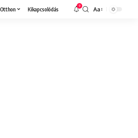
9
Otthon
Kikapcsolódás
Aa
Font
Resizer