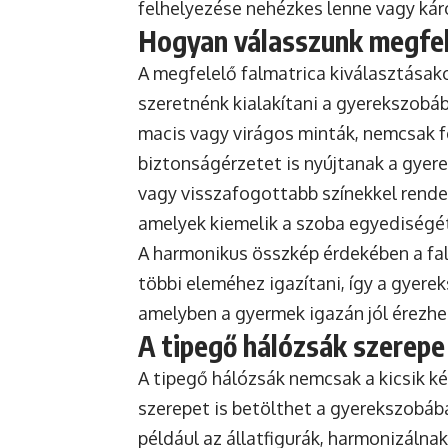
felhelyezése nehézkes lenne vagy káro
Hogyan válasszunk megfel
A megfelelő falmatrica kiválasztásak
szeretnénk kialakítani a gyerekszobáb
macis vagy virágos minták, nemcsak 
biztonságérzetet is nyújtanak a gye
vagy visszafogottabb színekkel rendel
amelyek kiemelik a szoba egyediségét
A harmonikus összkép érdekében a fal
többi eleméhez igazítani, így a gyere
amelyben a gyermek igazán jól érezhe
A tipegő hálózsák szerep
A
tipegő hálózsák
nemcsak a kicsik ké
szerepet is betölthet a gyerekszobáb
például az állatfigurák, harmonizálnak