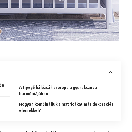
oba
A tipegő hálózsák szerepe a gyerekszoba
harmóniájában
Hogyan kombináljuk a matricákat más dekorációs
elemekkel?