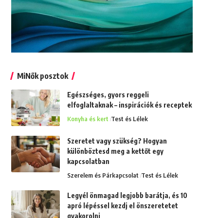
MiNők posztok
Egészséges, gyors reggeli
elfoglaltaknak – inspirációk és receptek
Konyha és kert
Test és Lélek
Szeretet vagy szükség? Hogyan
különböztesd meg a kettőt egy
kapcsolatban
Szerelem és Párkapcsolat
Test és Lélek
Legyél önmagad legjobb barátja, és 10
apró lépéssel kezdj el önszeretetet
gyakorolni