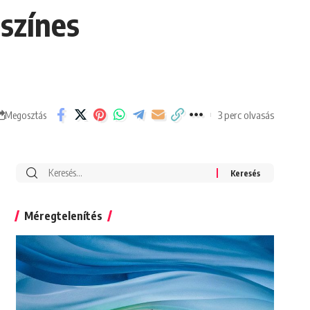
színes
3 perc olvasás
Megosztás
Search
for:
Méregtelenítés