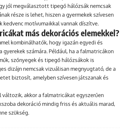
gy jól megválasztott tipegő hálózsák nemcsak
nak része is lehet, hiszen a gyermekek szívesen
ek kedvenc motívumaikkal vannak díszítve.
ricákat más dekorációs elemekkel?
mmel kombinálhatók, hogy igazán egyedi és
 a gyerekek számára. Például, ha a falmatricákon
műk, szőnyegek és tipegő hálózsákok is
ges dizájn nemcsak vizuálisan megnyugtató, de a
etet biztosít, amelyben szívesen játszanak és
 változik, akkor a falmatricákat egyszerűen
ekszoba dekoráció mindig friss és aktuális marad,
nne szükség.