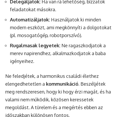
Delegáljatok:
Ha van rá lehetőség, bízzatok
feladatokat másokra.
Automatizáljatok:
Használjatok ki minden
modern eszközt, ami megkönnyíti a dolgotokat
(pl. mosogatógép, robotporszívó).
Rugalmasak legyetek:
Ne ragaszkodjatok a
merev napirendhez, alkalmazkodjatok a baba
igényeihez.
Ne feledjétek, a harmonikus családi élethez
elengedhetetlen a
kommunikáció
. Beszéljétek
meg rendszeresen, hogy ki hogy érzi magát, és ha
valami nem működik, közösen keressetek
megoldást. A türelem és a megértés ebben az
időszakban különösen fontos.