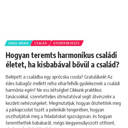
BABA-MAMA
CSALÁD
GYEREKNEVELÉS
Hogyan teremts harmonikus családi
életet, ha kisbabával bővül a család?
Belépett a családba egy aprócska csoda? Gratulálunk! Az
édes babagőz mellett néha viharfelhők gyülekeznek a családi
harmónia egén? Ne ess kétségbe! Cikkünk praktikus
tanácsokkal, szeretetteljes útmutatóval segít átvészelni a
kezdeti nehézségeket. Megmutatjuk, hogyan őrizhetitek meg
a párkapcsolat tüzét a pelenkák tengerében, hogyan
oszthatjátok meg a feladatokat igazságosan, és hogyan
teremthettek bababarát, mégis kiegyensúlyozott otthont,