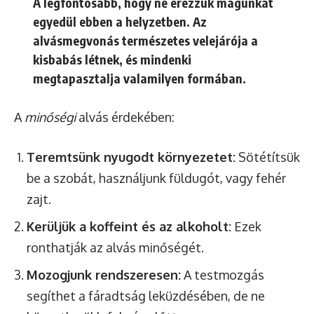
A legfontosabb, hogy ne érezzük magunkat
egyedül ebben a helyzetben. Az
alvásmegvonás természetes velejárója a
kisbabás létnek, és mindenki
megtapasztalja valamilyen formában.
A
minőségi
alvás érdekében:
Teremtsünk nyugodt környezetet:
Sötétítsük
be a szobát, használjunk füldugót, vagy fehér
zajt.
Kerüljük a koffeint és az alkoholt:
Ezek
ronthatják az alvás minőségét.
Mozogjunk rendszeresen:
A testmozgás
segíthet a fáradtság leküzdésében, de ne