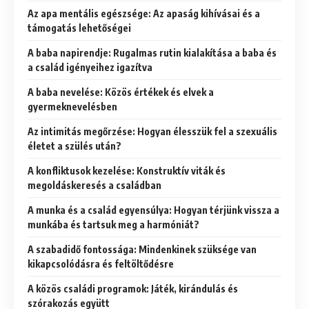
Az apa mentális egészsége: Az apaság kihívásai és a
támogatás lehetőségei
A baba napirendje: Rugalmas rutin kialakítása a baba és
a család igényeihez igazítva
A baba nevelése: Közös értékek és elvek a
gyermeknevelésben
Az intimitás megőrzése: Hogyan élesszük fel a szexuális
életet a szülés után?
A konfliktusok kezelése: Konstruktív viták és
megoldáskeresés a családban
A munka és a család egyensúlya: Hogyan térjünk vissza a
munkába és tartsuk meg a harmóniát?
A szabadidő fontossága: Mindenkinek szüksége van
kikapcsolódásra és feltöltődésre
A közös családi programok: Játék, kirándulás és
szórakozás együtt