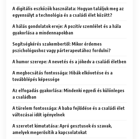
A digitális eszközök használata: Hogyan találjuk meg az
egyensúlyt a technológia és a családi élet között?
A hálás gondolatok ereje: A pozitív szemlélet és a hála
gyakorlása a mindennapokban
Segítségkérés szakembertől: Mikor érdemes
pszichológushoz vagy párterapeutához fordulni?
A humor szerepe: A nevetés és a jókedv a családi életben
A megbocsátás fontossága: Hibák elkövetése és a
továbblépés képessége
Az elfogadás gyakorlása: Mindenki egyedi és különleges
a családban
A türelem fontossága: A baba fejlődése és a családi élet
változásai időt igényelnek
A szeretet kimutatása: Apró gesztusok és szavak,
amelyek megerősítik a kapcsolatokat