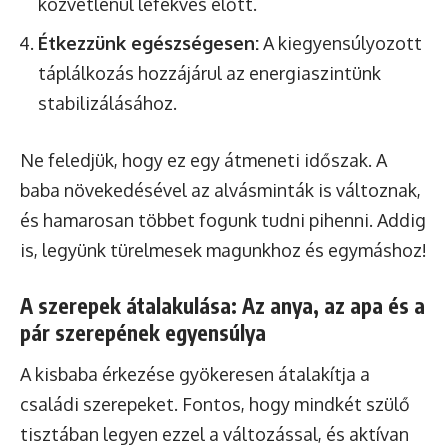
közvetlenül lefekvés előtt.
Étkezzünk egészségesen:
A kiegyensúlyozott
táplálkozás hozzájárul az energiaszintünk
stabilizálásához.
Ne feledjük, hogy ez egy átmeneti időszak. A
baba növekedésével az alvásminták is változnak,
és hamarosan többet fogunk tudni pihenni. Addig
is, legyünk türelmesek magunkhoz és egymáshoz!
A szerepek átalakulása: Az anya, az apa és a
pár szerepének egyensúlya
A kisbaba érkezése gyökeresen átalakítja a
családi szerepeket. Fontos, hogy mindkét szülő
tisztában legyen ezzel a változással, és aktívan