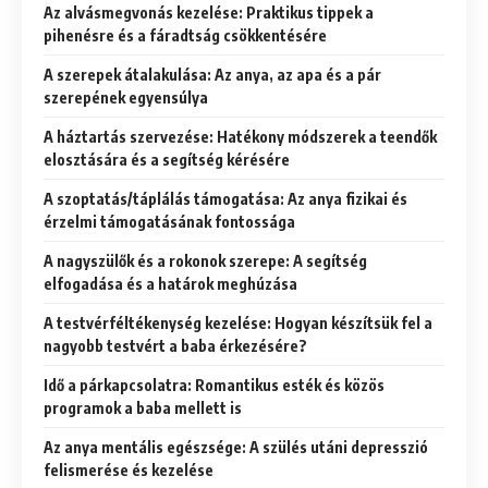
Az alvásmegvonás kezelése: Praktikus tippek a
pihenésre és a fáradtság csökkentésére
A szerepek átalakulása: Az anya, az apa és a pár
szerepének egyensúlya
A háztartás szervezése: Hatékony módszerek a teendők
elosztására és a segítség kérésére
A szoptatás/táplálás támogatása: Az anya fizikai és
érzelmi támogatásának fontossága
A nagyszülők és a rokonok szerepe: A segítség
elfogadása és a határok meghúzása
A testvérféltékenység kezelése: Hogyan készítsük fel a
nagyobb testvért a baba érkezésére?
Idő a párkapcsolatra: Romantikus esték és közös
programok a baba mellett is
Az anya mentális egészsége: A szülés utáni depresszió
felismerése és kezelése