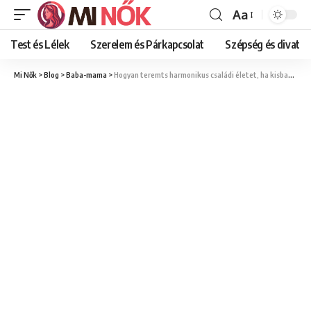
Aa
Font
Resizer
Test és Lélek
Szerelem és Párkapcsolat
Szépség és divat
Mi Nők
>
Blog
>
Baba-mama
>
Hogyan teremts harmonikus családi életet, ha kisbabával bővül a család?