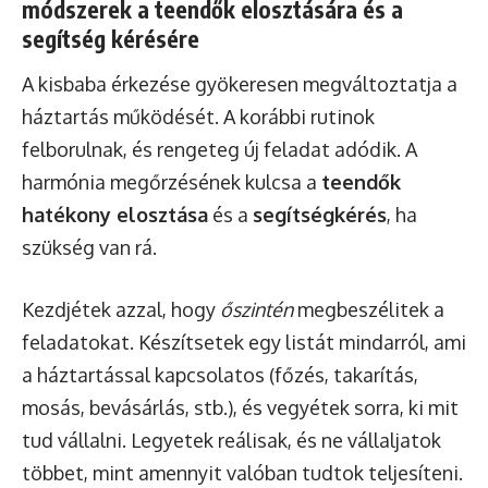
módszerek a teendők elosztására és a
segítség kérésére
A kisbaba érkezése gyökeresen megváltoztatja a
háztartás működését. A korábbi rutinok
felborulnak, és rengeteg új feladat adódik. A
harmónia megőrzésének kulcsa a
teendők
hatékony elosztása
és a
segítségkérés
, ha
szükség van rá.
Kezdjétek azzal, hogy
őszintén
megbeszélitek a
feladatokat. Készítsetek egy listát mindarról, ami
a háztartással kapcsolatos (főzés, takarítás,
mosás, bevásárlás, stb.), és vegyétek sorra, ki mit
tud vállalni. Legyetek reálisak, és ne vállaljatok
többet, mint amennyit valóban tudtok teljesíteni.