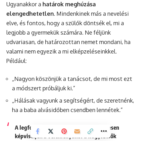
Ugyanakkor a
határok meghúzása
elengedhetetlen
. Mindenkinek más a nevelési
elve, és fontos, hogy a szülők döntsék el, mi a
legjobb a gyermekük számára. Ne féljünk
udvariasan, de határozottan nemet mondani, ha
valami nem egyezik a mi elképzeléseinkkel.
Például:
„Nagyon köszönjük a tanácsot, de mi most ezt
a módszert próbáljuk ki.”
„Hálásak vagyunk a segítségért, de szeretnénk,
ha a baba alvásidőben csendben lennétek.”
A legfontosabb, hogy a szülők egységesen
képviseljék a véleményüket a nagyszülők