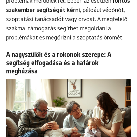
problémák merülnek fel. Ebben az esetben
fontos
szakember segítségét kérni
, például védőnőt,
szoptatási tanácsadót vagy orvost. A megfelelő
szakmai támogatás segíthet megoldani a
problémákat és megőrizni a szoptatás örömét.
A nagyszülők és a rokonok szerepe: A
segítség elfogadása és a határok
meghúzása