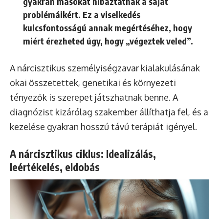
gyakran másokat hibáztatnak a saját
problémáikért. Ez a viselkedés
kulcsfontosságú annak megértéséhez, hogy
miért érezheted úgy, hogy „végeztek veled”.
A nárcisztikus személyiségzavar kialakulásának
okai összetettek, genetikai és környezeti
tényezők is szerepet játszhatnak benne. A
diagnózist kizárólag szakember állíthatja fel, és a
kezelése gyakran hosszú távú terápiát igényel.
A nárcisztikus ciklus: Idealizálás,
leértékelés, eldobás