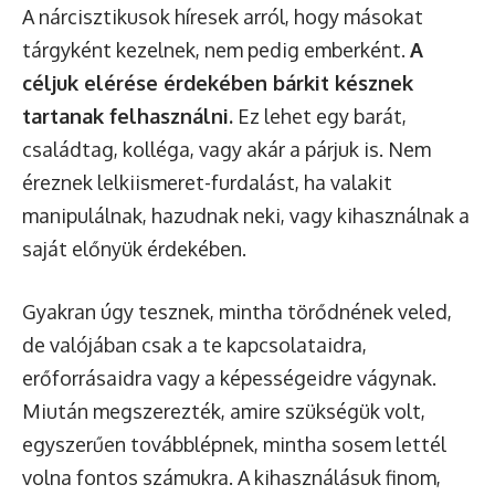
A nárcisztikusok híresek arról, hogy másokat
tárgyként kezelnek, nem pedig emberként.
A
céljuk elérése érdekében bárkit késznek
tartanak felhasználni.
Ez lehet egy barát,
családtag, kolléga, vagy akár a párjuk is. Nem
éreznek lelkiismeret-furdalást, ha valakit
manipulálnak, hazudnak neki, vagy kihasználnak a
saját előnyük érdekében.
Gyakran úgy tesznek, mintha törődnének veled,
de valójában csak a te kapcsolataidra,
erőforrásaidra vagy a képességeidre vágynak.
Miután megszerezték, amire szükségük volt,
egyszerűen továbblépnek, mintha sosem lettél
volna fontos számukra. A kihasználásuk finom,