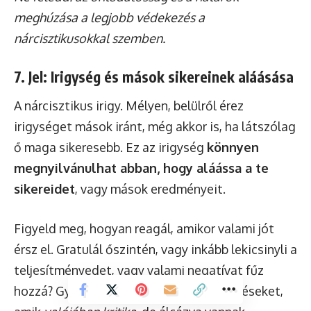
meghúzása a legjobb védekezés a
nárcisztikusokkal szemben.
7. Jel: Irigység és mások sikereinek aláásása
A nárcisztikus irigy. Mélyen, belülről érez
irigységet mások iránt, még akkor is, ha látszólag
ő maga sikeresebb. Ez az irigység
könnyen
megnyilvánulhat abban, hogy aláássa a te
sikereidet
, vagy mások eredményeit.
Figyeld meg, hogyan reagál, amikor valami jót
érsz el. Gratulál őszintén, vagy inkább lekicsinyli a
teljesítményedet, vagy valami negatívat fűz
hozzá? Gyakran hallhatsz tőle megjegyzéseket,