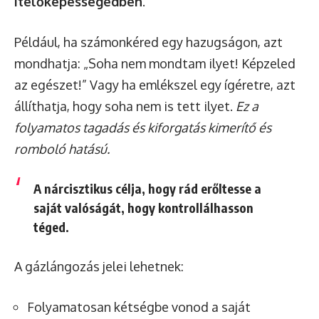
ítélőképességedben
.
Például, ha számonkéred egy hazugságon, azt
mondhatja: „Soha nem mondtam ilyet! Képzeled
az egészet!” Vagy ha emlékszel egy ígéretre, azt
állíthatja, hogy soha nem is tett ilyet.
Ez a
folyamatos tagadás és kiforgatás kimerítő és
romboló hatású.
A nárcisztikus célja, hogy rád erőltesse a
saját valóságát, hogy kontrollálhasson
téged.
A gázlángozás jelei lehetnek:
Folyamatosan kétségbe vonod a saját