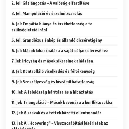
2. Jel: Gázlángozás – A valóság elferdítése
3. Jel: Manipuláció és érzelmi zsarolás
4. Jel: Empátia hiánya és érzéketlenség a te
szükségleteid iránt
5. Jel: Grandiózus énkép és állandó dicséretigény
6. Jel: Mások kihasználása a saját céljaik eléréséhez
7. Jel: Irigység és mások sikereinek aláásása
8. Jel: Kontrolláló viselkedés és féltékenység
9. Jel: Szeszélyesség és kiszámíthatatlanság
10. Jel: A felelősség hárítása és a hibáztatás
11. Jel: Trianguláció – Mások bevonása a konfliktusokba
12. Jel: A szavak és a tettek közötti ellentmondás
13. Jel: A „Hoovering” – Visszacsábítási kísérletek az