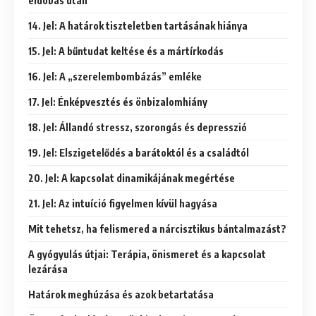
eldobás után
14. Jel: A határok tiszteletben tartásának hiánya
15. Jel: A bűntudat keltése és a mártírkodás
16. Jel: A „szerelembombázás” emléke
17. Jel: Énképvesztés és önbizalomhiány
18. Jel: Állandó stressz, szorongás és depresszió
19. Jel: Elszigetelődés a barátoktól és a családtól
20. Jel: A kapcsolat dinamikájának megértése
21. Jel: Az intuíció figyelmen kívül hagyása
Mit tehetsz, ha felismered a nárcisztikus bántalmazást?
A gyógyulás útjai: Terápia, önismeret és a kapcsolat
lezárása
Határok meghúzása és azok betartatása