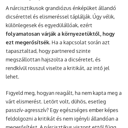
A nárcisztikusok grandiózus énképüket állandó
dicsérettel és elismeréssel táplálják. Úgy vélik,
különlegesek és egyedülállóak, ezért
folyamatosan várják a környezetüktől, hogy
ezt megerősítsék.
Ha a kapcsolat során azt
tapasztaltad, hogy partnered szinte
megszállottan hajszolta a dicséretet, és
rendkívül rosszul viselte a kritikát, az intő jel
lehet.
Figyeld meg, hogyan reagált, ha nem kapta meg a
várt elismerést. Letört volt, dühös, esetleg
passzív-agresszív? Egy egészséges ember képes
feldolgozni a kritikát és nem igényli állandóan a
megerősítést. A nárcisztikus viszont ettől függ.