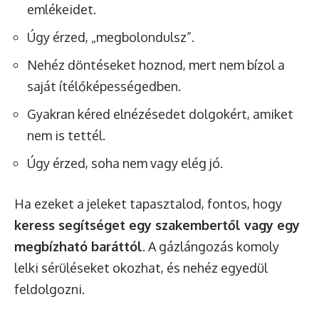
emlékeidet.
Úgy érzed, „megbolondulsz”.
Nehéz döntéseket hoznod, mert nem bízol a
saját ítélőképességedben.
Gyakran kéred elnézésedet dolgokért, amiket
nem is tettél.
Úgy érzed, soha nem vagy elég jó.
Ha ezeket a jeleket tapasztalod, fontos, hogy
keress segítséget egy szakembertől vagy egy
megbízható baráttól
. A gázlángozás komoly
lelki sérüléseket okozhat, és nehéz egyedül
feldolgozni.