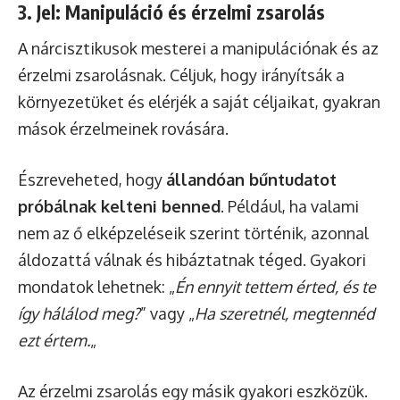
3. Jel: Manipuláció és érzelmi zsarolás
A nárcisztikusok mesterei a manipulációnak és az
érzelmi zsarolásnak. Céljuk, hogy irányítsák a
környezetüket és elérjék a saját céljaikat, gyakran
mások érzelmeinek rovására.
Észreveheted, hogy
állandóan bűntudatot
próbálnak kelteni benned
. Például, ha valami
nem az ő elképzeléseik szerint történik, azonnal
áldozattá válnak és hibáztatnak téged. Gyakori
mondatok lehetnek: „
Én ennyit tettem érted, és te
így hálálod meg?
” vagy „
Ha szeretnél, megtennéd
ezt értem.
„
Az érzelmi zsarolás egy másik gyakori eszközük.