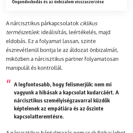
Öngondoskodás és az önbizalom visszaszerzése
A nárcisztikus párkapcsolatok
ciklikus
természetűek
: ideálisítás, leértékelés, majd
eldobás. Ez a folyamat lassan, szinte
észrevétlenül bontja le az áldozat önbizalmát,
miközben a nárcisztikus partner folyamatosan
manipulál és kontrollál.
A legfontosabb, hogy felismerjük: nem mi
vagyunk a hibásak a kapcsolat kudarcáért. A
nárcisztikus személyiségzavarral küzdők
képtelenek az empátiára és az őszinte
kapcsolatteremtésre.
A nárcisztikus bántalmazás nem csak fizikai lehet.