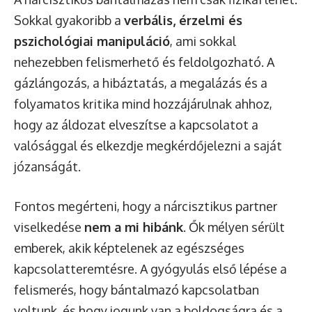
Sokkal gyakoribb a
verbális, érzelmi és
pszichológiai manipuláció
, ami sokkal
nehezebben felismerhető és feldolgozható. A
gázlángozás, a hibáztatás, a megalázás és a
folyamatos kritika mind hozzájárulnak ahhoz,
hogy az áldozat elveszítse a kapcsolatot a
valósággal és elkezdje megkérdőjelezni a saját
józanságát.
Fontos megérteni, hogy a nárcisztikus partner
viselkedése
nem a mi hibánk
. Ők mélyen sérült
emberek, akik képtelenek az egészséges
kapcsolatteremtésre. A gyógyulás első lépése a
felismerés, hogy bántalmazó kapcsolatban
voltunk, és hogy jogunk van a boldogságra és a