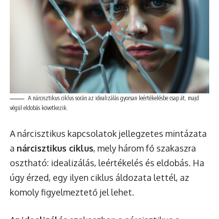
A nárcisztikus ciklus során az idealizálás gyorsan leértékelésbe csap át, majd
végül eldobás következik.
A nárcisztikus kapcsolatok jellegzetes mintázata
a
nárcisztikus ciklus
, mely három fő szakaszra
osztható: idealizálás, leértékelés és eldobás. Ha
úgy érzed, egy ilyen ciklus áldozata lettél, az
komoly figyelmeztető jel lehet.