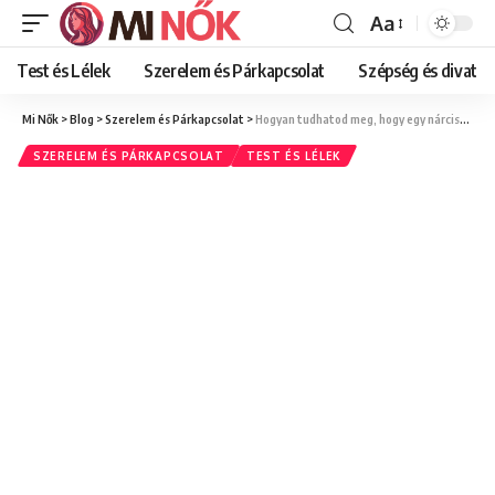
Aa
Font
Resizer
Test és Lélek
Szerelem és Párkapcsolat
Szépség és divat
Mi Nők
>
Blog
>
Szerelem és Párkapcsolat
>
Hogyan tudhatod meg, hogy egy nárcisztikus végzett veled? (21 legfontosabb jel)
SZERELEM ÉS PÁRKAPCSOLAT
TEST ÉS LÉLEK