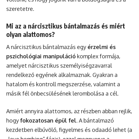
szeretetre.
Mi az a nárcisztikus bántalmazás és miért
olyan alattomos?
A nárcisztikus bántalmazás egy
érzelmi és
pszichológiai manipuláció
komplex formája,
amelyet nárcisztikus személyiségzavarral
rendelkező egyének alkalmaznak. Gyakran a
hatalom és kontroll megszerzése, valamint a
másik fél önbecsülésének lerombolása a cél.
Amiért annyira alattomos, az részben abban rejlik,
hogy
fokozatosan épül fel
. A bántalmazó
kezdetben elbűvölő, figyelmes és odaadó lehet (a