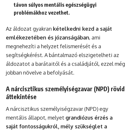
távon súlyos mentális egészségügyi
problémákhoz vezethet.
Az áldozat gyakran
kételkedni kezd a saját
emlékezetében és józanságában
, ami
megnehezíti a helyzet felismerését és a
segítségkérést. A bántalmazó elszigetelheti az
áldozatot a barátaitól és a családjától, ezzel még
jobban növelve a befolyását.
A nárcisztikus személyiségzavar (NPD) rövid
áttekintése
A nárcisztikus személyiségzavar (NPD) egy
mentális állapot, melyet
grandiózus érzés a
saját fontosságukról, mély szükséglet a