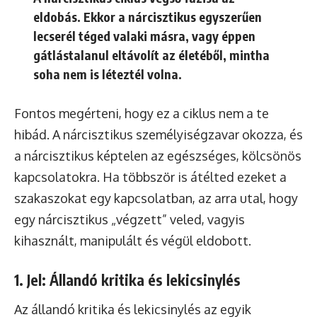
eldobás
. Ekkor a nárcisztikus egyszerűen
lecserél téged valaki másra, vagy éppen
gátlástalanul eltávolít az életéből, mintha
soha nem is léteztél volna.
Fontos megérteni, hogy ez a ciklus nem a te
hibád. A nárcisztikus személyiségzavar okozza, és
a nárcisztikus képtelen az egészséges, kölcsönös
kapcsolatokra. Ha többször is átélted ezeket a
szakaszokat egy kapcsolatban, az arra utal, hogy
egy nárcisztikus „végzett” veled, vagyis
kihasznált, manipulált és végül eldobott.
1. Jel: Állandó kritika és lekicsinylés
Az állandó kritika és lekicsinylés az egyik