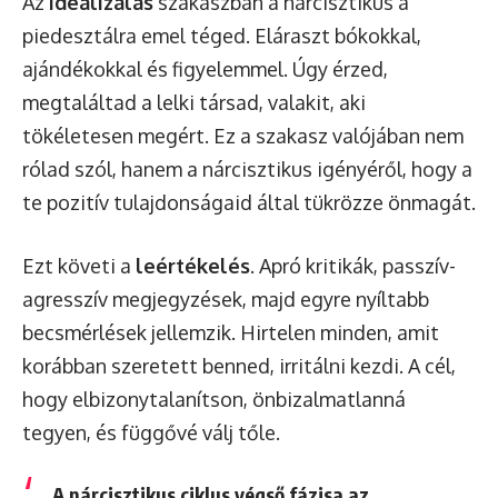
Az
idealizálás
szakaszban a nárcisztikus a
piedesztálra emel téged. Eláraszt bókokkal,
ajándékokkal és figyelemmel. Úgy érzed,
megtaláltad a lelki társad, valakit, aki
tökéletesen megért. Ez a szakasz valójában nem
rólad szól, hanem a nárcisztikus igényéről, hogy a
te pozitív tulajdonságaid által tükrözze önmagát.
Ezt követi a
leértékelés
. Apró kritikák, passzív-
agresszív megjegyzések, majd egyre nyíltabb
becsmérlések jellemzik. Hirtelen minden, amit
korábban szeretett benned, irritálni kezdi. A cél,
hogy elbizonytalanítson, önbizalmatlanná
tegyen, és függővé válj tőle.
A nárcisztikus ciklus végső fázisa az