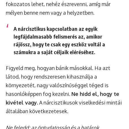
fokozatos lehet, nehéz észrevenni, amíg már
mélyen benne nem vagy a helyzetben.
A nárcisztikus kapcsolatban az egyik
legfájdalmasabb felismerés az, amikor
rájössz, hogy te csak egy eszköz voltál a
számukra a saját céljaik eléréséhez.
Figyeld meg, hogyan bánik másokkal. Ha azt
látod, hogy rendszeresen kihasználja a
környezetét, nagy valószínűséggel téged is
hasonlóképpen fog kezelni.
Ne hidd el, hogy te
kivétel vagy.
A nárcisztikusok viselkedési mintái
általában következetesek.
Ne feledd: az öntudatosság és a határok