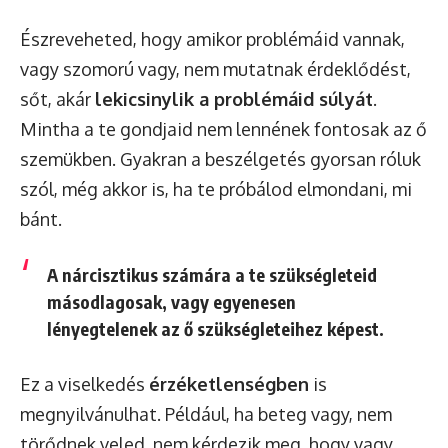
Észreveheted, hogy amikor problémáid vannak,
vagy szomorú vagy, nem mutatnak érdeklődést,
sőt, akár
lekicsinylik a problémáid súlyát
.
Mintha a te gondjaid nem lennének fontosak az ő
szemükben. Gyakran a beszélgetés gyorsan róluk
szól, még akkor is, ha te próbálod elmondani, mi
bánt.
A nárcisztikus számára a te szükségleteid
másodlagosak, vagy egyenesen
lényegtelenek az ő szükségleteihez képest.
Ez a viselkedés
érzéketlenségben
is
megnyilvánulhat. Például, ha beteg vagy, nem
törődnek veled, nem kérdezik meg, hogy vagy,