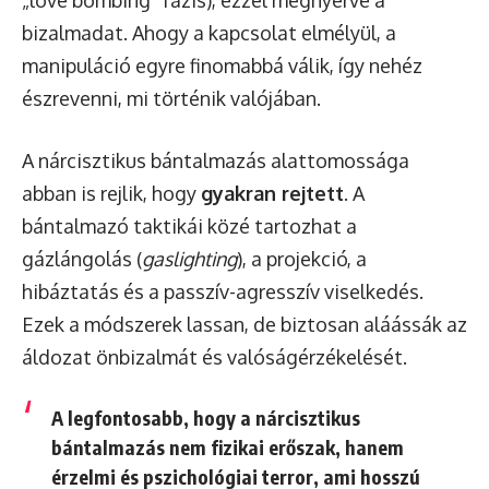
„love bombing” fázis), ezzel megnyerve a
bizalmadat. Ahogy a kapcsolat elmélyül, a
manipuláció egyre finomabbá válik, így nehéz
észrevenni, mi történik valójában.
A nárcisztikus bántalmazás alattomossága
abban is rejlik, hogy
gyakran rejtett
. A
bántalmazó taktikái közé tartozhat a
gázlángolás (
gaslighting
), a projekció, a
hibáztatás és a passzív-agresszív viselkedés.
Ezek a módszerek lassan, de biztosan aláássák az
áldozat önbizalmát és valóságérzékelését.
A legfontosabb, hogy a nárcisztikus
bántalmazás nem fizikai erőszak, hanem
érzelmi és pszichológiai terror, ami hosszú