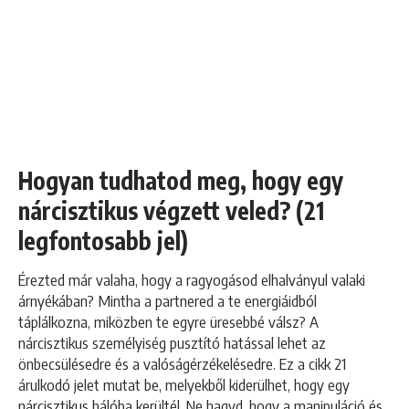
Hogyan tudhatod meg, hogy egy
nárcisztikus végzett veled? (21
legfontosabb jel)
Érezted már valaha, hogy a ragyogásod elhalványul valaki
árnyékában? Mintha a partnered a te energiáidból
táplálkozna, miközben te egyre üresebbé válsz? A
nárcisztikus személyiség pusztító hatással lehet az
önbecsülésedre és a valóságérzékelésedre. Ez a cikk 21
árulkodó jelet mutat be, melyekből kiderülhet, hogy egy
nárcisztikus hálóba kerültél. Ne hagyd, hogy a manipuláció és