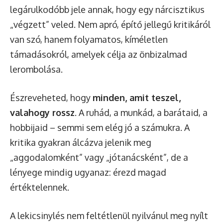
legárulkodóbb jele annak, hogy egy nárcisztikus
„végzett” veled. Nem apró, építő jellegű kritikáról
van szó, hanem folyamatos, kíméletlen
támadásokról, amelyek célja az önbizalmad
lerombolása.
Észreveheted, hogy
minden, amit teszel,
valahogy rossz
. A ruhád, a munkád, a barátaid, a
hobbijaid – semmi sem elég jó a számukra. A
kritika gyakran álcázva jelenik meg
„aggodalomként” vagy „jótanácsként”, de a
lényege mindig ugyanaz: érezd magad
értéktelennek.
A lekicsinylés nem feltétlenül nyilvánul meg nyílt