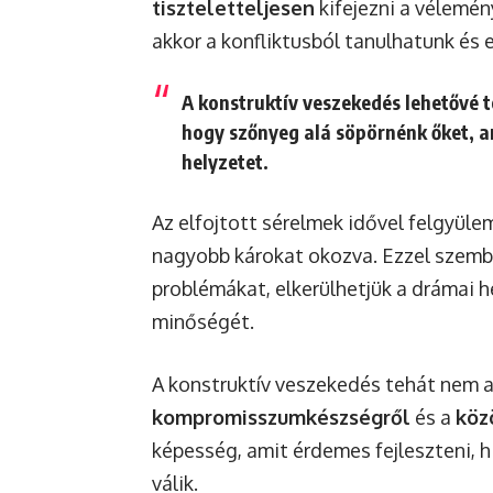
tiszteletteljesen
kifejezni a vélemén
akkor a konfliktusból tanulhatunk és 
A konstruktív veszekedés lehetővé t
hogy szőnyeg alá söpörnénk őket, a
helyzetet.
Az elfojtott sérelmek idővel felgyüle
nagyobb károkat okozva. Ezzel szemb
problémákat, elkerülhetjük a drámai 
minőségét.
A konstruktív veszekedés tehát nem a
kompromisszumkészségről
és a
köz
képesség, amit érdemes fejleszteni, 
válik.