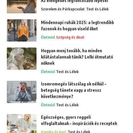
Az elengedés legfontosabb lépései
Szerelem és Párkapcsolat
Test és Lélek
Mindennapi ruhák 2025: a legtrendibb
fazonok és hogyan viseld őket
Életmód
Szépség és divat
Hogyan menj tovább, ha minden
kilátástalannak tűnik? Lelki útmutató
nőknek
Életmód
Test és Lélek
Izomremegés látszólag ok nélkül –
betegség tünete vagy a stressz
következménye?
Életmód
Test és Lélek
Egészséges, gyors reggeli
elfoglaltaknak – inspirációk és receptek
Konyha és kert
Test és Lélek