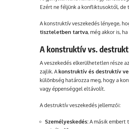
Ezért ne féljünk a konfliktusoktól, de
A konstruktív veszekedés lényege, h
tiszteletben tartva
, még akkor is, h
A konstruktív vs. destruk
A veszekedés elkerülhetetlen része 
zajlik. A
konstruktív és destruktív v
különbség határozza meg, hogy a kon
vagy éppenséggel eltávolít.
A destruktív veszekedés jellemzői:
Személyeskedés:
A másik embert t