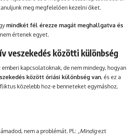
 tanuljunk meg megfelelően kezelni őket.
ogy
mindkét fél érezze magát meghallgatva és
a nem értenek egyet.
tív veszekedés közötti különbség
az emberi kapcsolatoknak, de nem mindegy, hogyan
eszekedés között óriási különbség van
, és ez a
fliktus közelebb hoz-e benneteket egymáshoz,
ámadod, nem a problémát. Pl.: „
Mindig
ezt