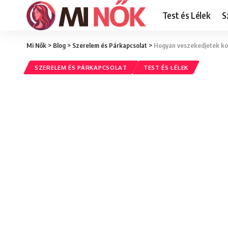
Test és Lélek
S
Mi Nők
>
Blog
>
Szerelem és Párkapcsolat
>
Hogyan veszekedjetek ko
SZERELEM ÉS PÁRKAPCSOLAT
TEST ÉS LÉLEK