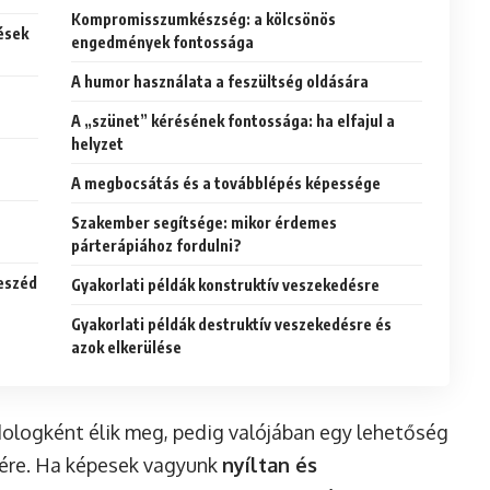
Kompromisszumkészség: a kölcsönös
ések
engedmények fontossága
A humor használata a feszültség oldására
A „szünet” kérésének fontossága: ha elfajul a
helyzet
A megbocsátás és a továbblépés képessége
Szakember segítsége: mikor érdemes
párterápiához fordulni?
eszéd
Gyakorlati példák konstruktív veszekedésre
Gyakorlati példák destruktív veszekedésre és
azok elkerülése
ologként élik meg, pedig valójában egy lehetőség
ésére. Ha képesek vagyunk
nyíltan és