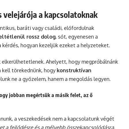
 velejárója a kapcsolatoknak
tikus, baráti vagy családi, előfordulnak
ltétlenül rossz dolog
, sőt, egyenesen a
a kérdés, hogyan kezeljük ezeket a helyzeteket.
k elkerülhetetlenek. Ahelyett, hogy megpróbálnánk
ra kell törekednünk, hogy
konstruktívan
 célunk ne a győzelem, hanem a megoldás legyen.
ogy jobban megértsük a másik felet, az ő
ítanunk, a veszekedések nem a kapcsolatunk végét
et a fejlődésre és a mélyebb összekapcsolódásra
.