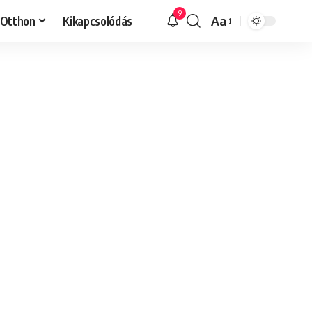
9
Otthon
Kikapcsolódás
Aa
Font
Resizer