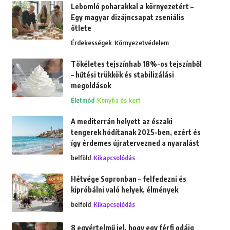
Lebomló poharakkal a környezetért –
Egy magyar dizájncsapat zseniális
ötlete
Érdekességek
Környezetvédelem
Tökéletes tejszínhab 18%-os tejszínből
– hűtési trükkök és stabilizálási
megoldások
Életmód
Konyha és kert
A mediterrán helyett az északi
tengerek hódítanak 2025-ben, ezért és
így érdemes újratervezned a nyaralást
belföld
Kikapcsolódás
Hétvége Sopronban – felfedezni és
kipróbálni való helyek, élmények
belföld
Kikapcsolódás
8 egyértelmű jel, hogy egy férfi odáig