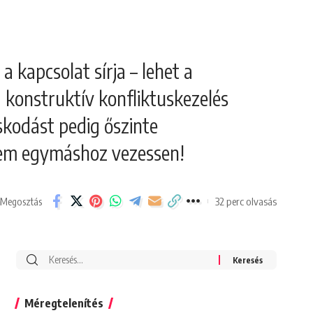
a kapcsolat sírja – lehet a
a konstruktív konfliktuskezelés
skodást pedig őszinte
anem egymáshoz vezessen!
32 perc olvasás
Megosztás
Search
for:
Méregtelenítés