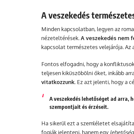
A veszekedés természetes
Minden kapcsolatban, legyen az roman
nézeteltérések.
A veszekedés nem fe
kapcsolat természetes velejárója. Az 
Fontos elfogadni, hogy a konfliktuso
teljesen kiküszöbölni őket, inkább ar
vitatkozzunk
. Ez azt jelenti, hogy a
A veszekedés lehetőséget ad arra, h
szempontjait és érzéseit.
Ha sikerül ezt a szemléletet elsaját
fogják jelenteni, hanem egy
lehetőség