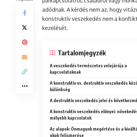
párkapcsolatról, családról vagy munk
adódnak. A kérdés nem az, hogy vitáz
konstruktív veszekedés nem a konflik
kezelését.
Tartalomjegyzék
A veszekedés természetes velejárója a
kapcsolatoknak
A konstruktív vs. destruktív veszekedés közö
különbség
A destruktív veszekedés jelei és következm
A konstruktív veszekedés előnyei: növekedé
mélyebb kapcsolatok
Az alapok: Önmagunk megértése és a kivált
okok felismerése