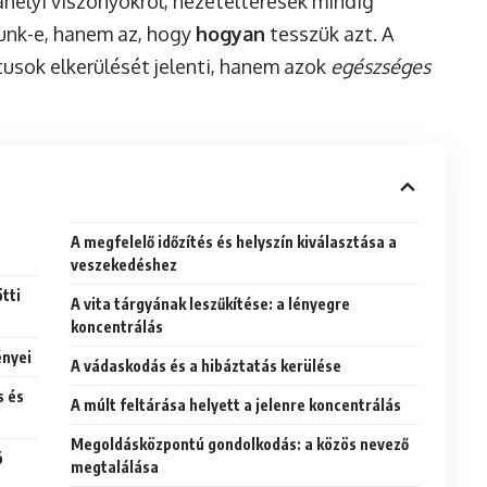
ahelyi viszonyokról, nézeteltérések mindig
unk-e, hanem az, hogy
hogyan
tesszük azt. A
tusok elkerülését jelenti, hanem azok
egészséges
A megfelelő időzítés és helyszín kiválasztása a
veszekedéshez
tti
A vita tárgyának leszűkítése: a lényegre
koncentrálás
ényei
A vádaskodás és a hibáztatás kerülése
s és
A múlt feltárása helyett a jelenre koncentrálás
Megoldásközpontú gondolkodás: a közös nevező
ó
megtalálása