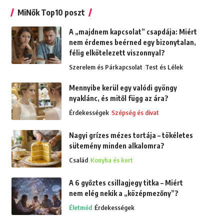
MiNők Top10 poszt
A „majdnem kapcsolat” csapdája: Miért
nem érdemes beérned egy bizonytalan,
félig elkötelezett viszonnyal?
Szerelem és Párkapcsolat
Test és Lélek
Mennyibe kerül egy valódi gyöngy
nyaklánc, és mitől függ az ára?
Érdekességek
Szépség és divat
Nagyi grízes mézes tortája – tökéletes
sütemény minden alkalomra?
Család
Konyha és kert
A 6 győztes csillagjegy titka – Miért
nem elég nekik a „középmezőny”?
Életmód
Érdekességek