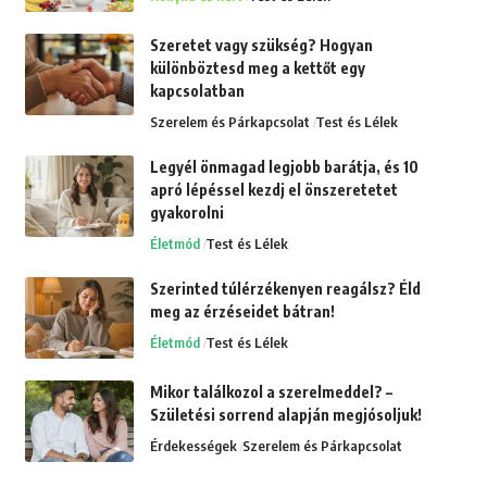
Szeretet vagy szükség? Hogyan
különböztesd meg a kettőt egy
kapcsolatban
Szerelem és Párkapcsolat
Test és Lélek
Legyél önmagad legjobb barátja, és 10
apró lépéssel kezdj el önszeretetet
gyakorolni
Életmód
Test és Lélek
Szerinted túlérzékenyen reagálsz? Éld
meg az érzéseidet bátran!
Életmód
Test és Lélek
Mikor találkozol a szerelmeddel? –
Születési sorrend alapján megjósoljuk!
Érdekességek
Szerelem és Párkapcsolat