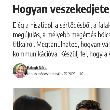
Hogyan veszekedjete
Elég a hisztiből, a sértődésből, a fal
megújulás, a mélyebb megértés bölcső
titkairól. Megtanulhatod, hogyan vá
kommunikációvá. Készülj fel, hogy 
Balogh Nóra
Utolsó módosítás: május 25, 2025 11:46