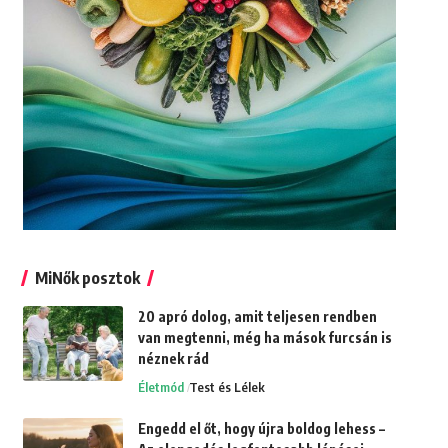
MiNők posztok
20 apró dolog, amit teljesen rendben
van megtenni, még ha mások furcsán is
néznek rád
Életmód
Test és Lélek
Engedd el őt, hogy újra boldog lehess –