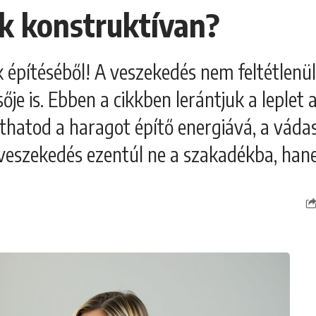
k konstruktívan?
ak építéséből! A veszekedés nem feltétlenül 
je is. Ebben a cikkben lerántjuk a leplet 
lthatod a haragot építő energiává, a váda
a veszekedés ezentúl ne a szakadékba, h