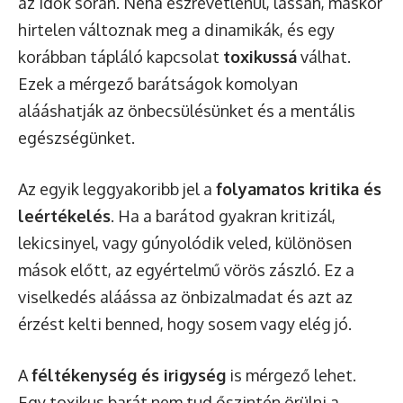
az idők során. Néha észrevétlenül, lassan, máskor
hirtelen változnak meg a dinamikák, és egy
korábban tápláló kapcsolat
toxikussá
válhat.
Ezek a mérgező barátságok komolyan
alááshatják az önbecsülésünket és a mentális
egészségünket.
Az egyik leggyakoribb jel a
folyamatos kritika és
leértékelés
. Ha a barátod gyakran kritizál,
lekicsinyel, vagy gúnyolódik veled, különösen
mások előtt, az egyértelmű vörös zászló. Ez a
viselkedés aláássa az önbizalmadat és azt az
érzést kelti benned, hogy sosem vagy elég jó.
A
féltékenység és irigység
is mérgező lehet.
Egy toxikus barát nem tud őszintén örülni a