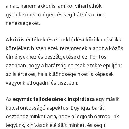
a nap, hanem akkor is, amikor viharfelhők
gyülekeznek az égen, és segít átvészelni a
nehézségeket.
A
közös értékek és érdeklődési körök
erősítik a
köteléket, hiszen ezek teremtenek alapot a közös
élményekhez és beszélgetésekhez. Fontos
azonban, hogy a barátság ne csak ezekre épüljön;
az is értékes, ha a különbségeinket is képesek
vagyunk elfogadni és tisztelni.
Az
egymás fejlődésének inspirálása
egy másik
kulcsfontosságú aspektus. Egy igaz barát
ösztönöz minket arra, hogy a legjobb önmagunk
legyünk, kihívások elé állít minket, és segít