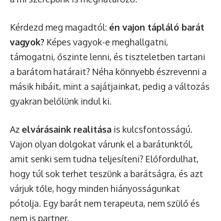
Kérdezd meg magadtól:
én vajon tápláló barát
vagyok?
Képes vagyok-e meghallgatni,
támogatni, őszinte lenni, és tiszteletben tartani
a barátom határait? Néha könnyebb észrevenni a
másik hibáit, mint a sajátjainkat, pedig a változás
gyakran belőlünk indul ki.
Az
elvárásaink realitása
is kulcsfontosságú.
Vajon olyan dolgokat várunk el a barátunktól,
amit senki sem tudna teljesíteni? Előfordulhat,
hogy túl sok terhet teszünk a barátságra, és azt
várjuk tőle, hogy minden hiányosságunkat
pótolja. Egy barát nem terapeuta, nem szülő és
nem is partner.