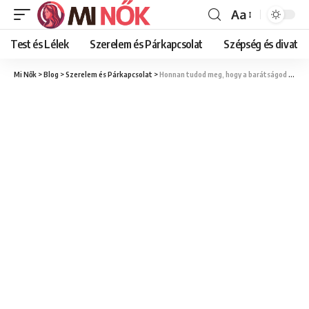
Aa
Font
Resizer
Test és Lélek
Szerelem és Párkapcsolat
Szépség és divat
Mi Nők
>
Blog
>
Szerelem és Párkapcsolat
>
Honnan tudod meg, hogy a barátságod értékes, vagy már ideje elengedni?