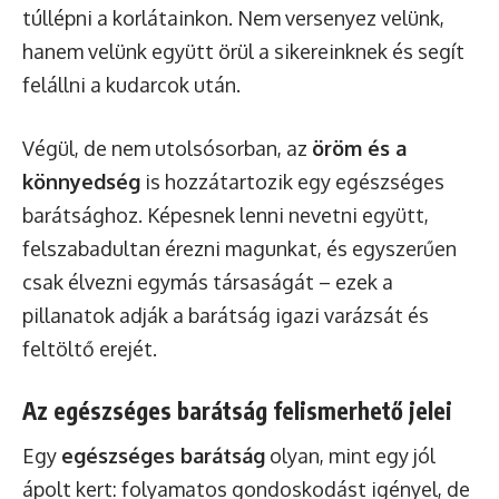
túllépni a korlátainkon. Nem versenyez velünk,
hanem velünk együtt örül a sikereinknek és segít
felállni a kudarcok után.
Végül, de nem utolsósorban, az
öröm és a
könnyedség
is hozzátartozik egy egészséges
barátsághoz. Képesnek lenni nevetni együtt,
felszabadultan érezni magunkat, és egyszerűen
csak élvezni egymás társaságát – ezek a
pillanatok adják a barátság igazi varázsát és
feltöltő erejét.
Az egészséges barátság felismerhető jelei
Egy
egészséges barátság
olyan, mint egy jól
ápolt kert: folyamatos gondoskodást igényel, de