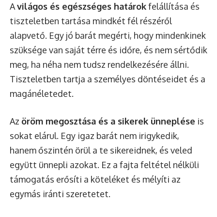
A
világos és egészséges határok
felállítása és
tiszteletben tartása mindkét fél részéről
alapvető. Egy jó barát megérti, hogy mindenkinek
szüksége van saját térre és időre, és nem sértődik
meg, ha néha nem tudsz rendelkezésére állni.
Tiszteletben tartja a személyes döntéseidet és a
magánéletedet.
Az
öröm megosztása és a sikerek ünneplése
is
sokat elárul. Egy igaz barát nem irigykedik,
hanem őszintén örül a te sikereidnek, és veled
együtt ünnepli azokat. Ez a fajta feltétel nélküli
támogatás erősíti a köteléket és mélyíti az
egymás iránti szeretetet.