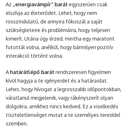
Az
„energiavámpír” barát
egyszerűen csak
elszívja az életerődet. Lehet, hogy nem
rosszindulatú, de annyira fókuszál a saját
szükségleteire és problémáira, hogy teljesen
kimerít. Utána úgy érzed, mintha egy maratont
futottál volna, anélkül, hogy bármilyen pozitív
interakció történt volna.
A
határátlépő barát
rendszeresen figyelmen
kívül hagyja a te igényeidet és a határaidat.
Lehet, hogy hívogat a legrosszabb időpontokban,
váratlanul megjelenik, vagy rákényszerít olyan
dolgokra, amikhez nincs kedved. Ez a viselkedés
tiszteletlenséget mutat a te személyes tereddel
szemben.