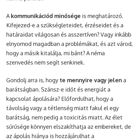
A
kommunikációd minősége
is meghatározó.
Kifejezed-e a szükségleteidet, érzéseidet és a
határaidat világosan és asszertíven? Vagy inkább
elnyomod magadban a problémákat, és azt várod,
hogy a másik kitalálja, mi bánt? A néma
szenvedés nem segít senkinek.
Gondolj arra is, hogy
te mennyire vagy jelen
a
barátságban. Szánsz-e időt és energiát a
kapcsolat ápolására? Előfordulhat, hogy a
távolság vagy a tétlenség miatt fakul el egy
barátság, nem pedig a toxicitás miatt. Az élet
sűrűsége könnyen elszakíthatja az embereket, de
az ápolás hiánya is hozzájárulhat a