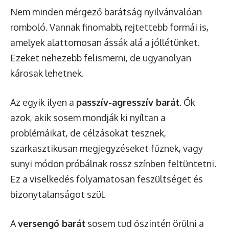
Nem minden mérgező barátság nyilvánvalóan
romboló. Vannak finomabb, rejtettebb formái is,
amelyek alattomosan ássák alá a jóllétünket.
Ezeket nehezebb felismerni, de ugyanolyan
károsak lehetnek.
Az egyik ilyen a
passzív-agresszív barát
. Ők
azok, akik sosem mondják ki nyíltan a
problémáikat, de célzásokat tesznek,
szarkasztikusan megjegyzéseket fűznek, vagy
sunyi módon próbálnak rossz színben feltüntetni.
Ez a viselkedés folyamatosan feszültséget és
bizonytalanságot szül.
A
versengő barát
sosem tud őszintén örülni a