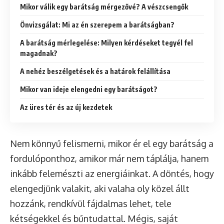
Mikor válik egy barátság mérgezővé? A vészcsengők
Önvizsgálat: Mi az én szerepem a barátságban?
A barátság mérlegelése: Milyen kérdéseket tegyél fel
magadnak?
A nehéz beszélgetések és a határok felállítása
Mikor van ideje elengedni egy barátságot?
Az üres tér és az új kezdetek
Nem könnyű felismerni, mikor ér el egy barátság a
fordulóponthoz, amikor már nem táplálja, hanem
inkább felemészti az energiáinkat. A döntés, hogy
elengedjünk valakit, aki valaha oly közel állt
hozzánk, rendkívül fájdalmas lehet, tele
kétségekkel és bűntudattal. Mégis, saját