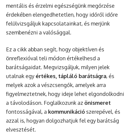
mentális és érzelmi egészségünk megőrzése
érdekében elengedhetetlen, hogy időről időre
felülvizsgáljuk kapcsolatainkat, és merjünk
szembenézni a valósággal.
Ez a cikk abban segít, hogy objektíven és
önreflexióval teli módon értékelhesd a
barátságaidat. Megvizsgáljuk, milyen jelek
utalnak egy
értékes, tápláló barátságra
, és
melyek azok a vészcsengők, amelyek arra
figyelmeztetnek, hogy ideje lehet elgondolkodni
a távolodáson. Foglalkozunk az
önismeret
fontosságával, a
kommunikáció
szerepével, és
azzal is, hogyan dolgozhatjuk fel egy barátság
elvesztését.