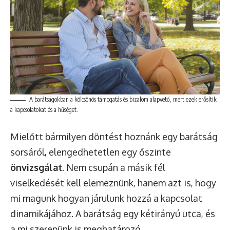
A barátságokban a kölcsönös támogatás és bizalom alapvető, mert ezek erősítik
a kapcsolatokat és a hűséget.
Mielőtt bármilyen döntést hoznánk egy barátság
sorsáról, elengedhetetlen egy őszinte
önvizsgálat
. Nem csupán a másik fél
viselkedését kell elemeznünk, hanem azt is, hogy
mi magunk hogyan járulunk hozzá a kapcsolat
dinamikájához. A barátság egy kétirányú utca, és
a mi szerepünk is meghatározó.