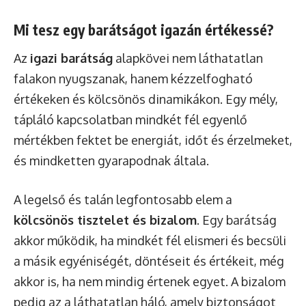
Mi tesz egy barátságot igazán értékessé?
Az
igazi barátság
alapkövei nem láthatatlan
falakon nyugszanak, hanem kézzelfogható
értékeken és kölcsönös dinamikákon. Egy mély,
tápláló kapcsolatban mindkét fél egyenlő
mértékben fektet be energiát, időt és érzelmeket,
és mindketten gyarapodnak általa.
A legelső és talán legfontosabb elem a
kölcsönös tisztelet és bizalom
. Egy barátság
akkor működik, ha mindkét fél elismeri és becsüli
a másik egyéniségét, döntéseit és értékeit, még
akkor is, ha nem mindig értenek egyet. A bizalom
pedig az a láthatatlan háló, amely biztonságot