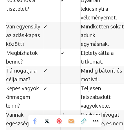
tisztelet?
lekicsinyli a
véleményemet.
Van egyensúly
✓
Mindketten sokat
az adás-kapás
adunk
között?
egymásnak.
Megbízhatok
✓
Elpletykálta a
benne?
titkomat.
Támogatja a
✓
Mindig bátorít és
céljaimat?
motivál.
Képes vagyok
✓
Teljesen
önmagam
felszabadult
lenni?
vagyok vele.
Vannak
✓
Gyakran hívogat
egészséges
késő este, és nem