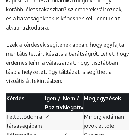
kapcsolaton, és a dinamika megrekedt egy
korábbi életszakaszban? Az emberek változnak,
és a barátságoknak is képesnek kell lenniük az
alkalmazkodásra.
Ezek a kérdések segítenek abban, hogy egyfajta
mentális leltárt készíts a barátságról. Lehet, hogy
érdemes leírni a válaszaidat, hogy tisztábban
lásd a helyzetet. Egy táblázat is segíthet a
vizuális áttekintésben:
Kérdés
Igen /
Nem /
Megjegyzések
Pozitív
Negatív
Feltöltődöm a
✓
Mindig vidáman
társaságában?
jövök el tőle.
Kölcsönös a
✓
Gyakran