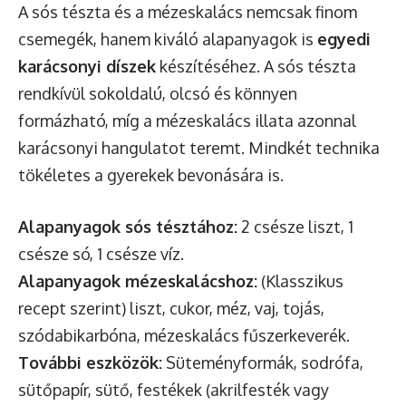
A sós tészta és a mézeskalács nemcsak finom
csemegék, hanem kiváló alapanyagok is
egyedi
karácsonyi díszek
készítéséhez. A sós tészta
rendkívül sokoldalú, olcsó és könnyen
formázható, míg a mézeskalács illata azonnal
karácsonyi hangulatot teremt. Mindkét technika
tökéletes a gyerekek bevonására is.
Alapanyagok sós tésztához:
2 csésze liszt, 1
csésze só, 1 csésze víz.
Alapanyagok mézeskalácshoz:
(Klasszikus
recept szerint) liszt, cukor, méz, vaj, tojás,
szódabikarbóna, mézeskalács fűszerkeverék.
További eszközök:
Süteményformák, sodrófa,
sütőpapír, sütő, festékek (akrilfesték vagy