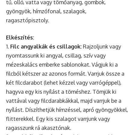
tű, olló, vatta vagy tömőanyag, gombok,
gyöngyök, hímzőfonal, szalagok,
ragasztópisztoly.
Elkészítés:
1.
Filc angyalkák és csillagok:
Rajzoljunk vagy
nyomtassunk ki angyal, csillag, szív vagy
mézeskalács emberke sablonokat. Vágjuk ki a
filcből kétszer az azonos formát. Varrjuk össze a
két filcdarabot (lehet kézzel vagy varrógéppel),
hagyva egy kis nyílást a töméshez. Tömjük ki
vattával vagy filcdarabkákkal, majd varrjuk be a
nyílást. Díszíthetjük hímzéssel, apró gyöngyökkel,
flitterekkel. Egy kis szalagot varrjunk vagy
ragasszunk rá akasztónak.