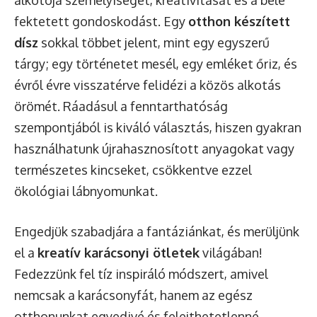
alkotója személyiségét, kreativitását és a belé
fektetett gondoskodást. Egy
otthon készített
dísz
sokkal többet jelent, mint egy egyszerű
tárgy; egy történetet mesél, egy emléket őriz, és
évről évre visszatérve felidézi a közös alkotás
örömét. Ráadásul a fenntarthatóság
szempontjából is kiváló választás, hiszen gyakran
használhatunk újrahasznosított anyagokat vagy
természetes kincseket, csökkentve ezzel
ökológiai lábnyomunkat.
Engedjük szabadjára a fantáziánkat, és merüljünk
el a
kreatív karácsonyi ötletek
világában!
Fedezzünk fel tíz inspiráló módszert, amivel
nemcsak a karácsonyfát, hanem az egész
otthonunkat egyedivé és felejthetetlenné