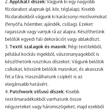
2.
Applikált díszek:
Vágjunk ki egy nagyobb
filcdarabot alapnak (pl. kör, téglalap). Kisebb
filcdarabokból vágjunk ki karácsonyi motívumokat
(fenyőfa, hóember, ajándék, csillag). Ezeket
ragasszuk vagy varrjuk rá az alapra. Készíthetünk
belőlük egyedi fali dekorációt vagy ablakdíszt.
3.
Textil szalagok és masnik:
Régi textilekből,
például kockás ingekből, vászonanyagokból is
készíthetünk rusztikus díszeket. Vágjunk belőlük
csíkokat, kössünk belőlük masnikat, és akasszuk
fel a fára. Használhatunk csipkét is az
elegánsabb hatásért.
4.
Patchwork stílusú díszek:
Kisebb
textilmaradékokból varrhatunk össze
négyzeteket vagy háromszögeket, majd ezekből