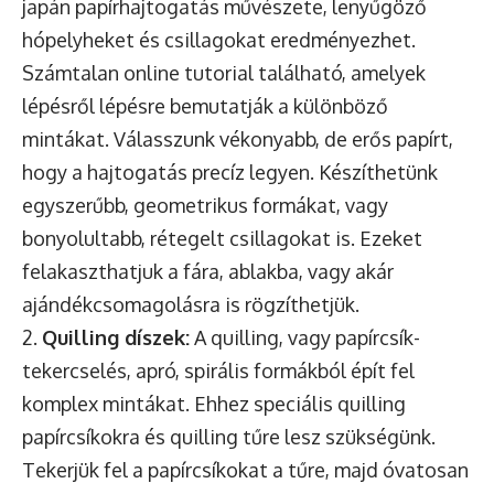
japán papírhajtogatás művészete, lenyűgöző
hópelyheket és csillagokat eredményezhet.
Számtalan online tutorial található, amelyek
lépésről lépésre bemutatják a különböző
mintákat. Válasszunk vékonyabb, de erős papírt,
hogy a hajtogatás precíz legyen. Készíthetünk
egyszerűbb, geometrikus formákat, vagy
bonyolultabb, rétegelt csillagokat is. Ezeket
felakaszthatjuk a fára, ablakba, vagy akár
ajándékcsomagolásra is rögzíthetjük.
2.
Quilling díszek:
A quilling, vagy papírcsík-
tekercselés, apró, spirális formákból épít fel
komplex mintákat. Ehhez speciális quilling
papírcsíkokra és quilling tűre lesz szükségünk.
Tekerjük fel a papírcsíkokat a tűre, majd óvatosan