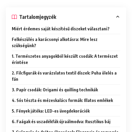
Tartalomjegyzék
Miért érdemes saját készítésű díszeket választani?
Felkészülés a karácsonyi alkotásra: Mire lesz
szükségünk?
1. Természetes anyagokból készült csodák: A természet
érintése
2. Filcfigurák és varázslatos textil díszek: Puha ölelés a
fán
3. Papír csodák: Origami és quilling technikák
4. Sós tészta és mézeskalács formák: Illatos emlékek
5. Fények játéka: LED-es üvegdekorációk
6. Faágak és uszadékfák újraálmodva: Rusztikus báj