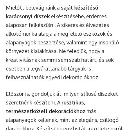
Mielőtt belevágnánk a
saját készítésű
karácsonyi díszek
elkészítésébe, érdemes
alaposan felkészülni. A sikeres és élvezetes
alkotómunka alapja a megfelelő eszközök és
alapanyagok beszerzése, valamint egy inspiráló
környezet kialakítása. Ne feledjük, hogy a
kreativitásnak semmi sem szab határt, és sok
esetben a legváratlanabb tárgyak is
felhasználhatók egyedi dekorációkhoz.
Először is, gondoljuk át, milyen stílusú díszeket
szeretnénk készíteni. A
rusztikus,
természetközeli dekorációkhoz
más
alapanyagok kellenek, mint az elegáns, csillogó
darabokhoz. Készítsünk egy listát az ötleteinkről,