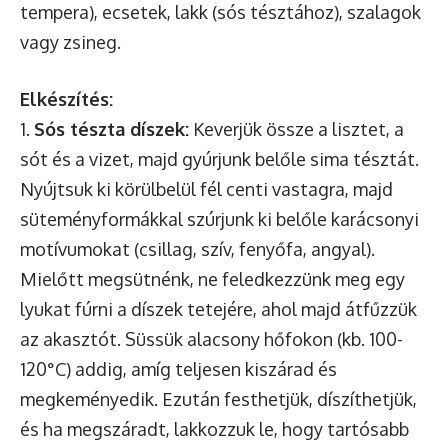
tempera), ecsetek, lakk (sós tésztához), szalagok
vagy zsineg.
Elkészítés:
1.
Sós tészta díszek:
Keverjük össze a lisztet, a
sót és a vizet, majd gyúrjunk belőle sima tésztát.
Nyújtsuk ki körülbelül fél centi vastagra, majd
süteményformákkal szúrjunk ki belőle karácsonyi
motívumokat (csillag, szív, fenyőfa, angyal).
Mielőtt megsütnénk, ne feledkezzünk meg egy
lyukat fúrni a díszek tetejére, ahol majd átfűzzük
az akasztót. Süssük alacsony hőfokon (kb. 100-
120°C) addig, amíg teljesen kiszárad és
megkeményedik. Ezután festhetjük, díszíthetjük,
és ha megszáradt, lakkozzuk le, hogy tartósabb