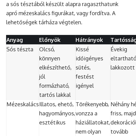
a sós tésztából készült alapra ragaszthatunk
apró mézeskalács figurákat, vagy fordítva. A
lehetőségek tárháza végtelen.
Anyag
Előnyök
Hátrányok
Tartóssá
Sós tészta
Olcsó,
Kissé
Évekig
könnyen
időigényes
eltartható
elkészíthető,
sütés,
lakkozott
jól
festést
formázható,
igényel
tartós lakkal
Mézeskalács
Illatos, ehető,
Törékenyebb,
Néhány hé
hagyományos,
vonzza a
friss, majd
esztétikus
háziállatokat,
dekoráció
nem olyan
tovább