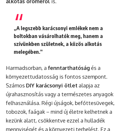
alkotás öröméről
is.
„A legszebb karácsonyi emlékek nem a
boltokban vásárolhatók meg, hanem a
szívünkben születnek, a közös alkotás
melegében.”
Harmadsorban, a
fenntarthatóság
és a
környezettudatosság is fontos szempont.
Számos
DIY karácsonyi ötlet
alapja az
újrahasznosítás vagy a természetes anyagok
felhasználása. Régi újságok, befőttesüvegek,
tobozok, faágak – mind új életre kelhetnek a
kezünk alatt, csökkentve ezzel a hulladék
mennyiségét és a környezeti terhelést. Ez a