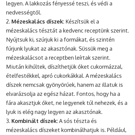
legyen. A lakkozás fényessé teszi, és védi a
nedvességtől.
2.
Mézeskalács díszek:
Készítsük el a
mézeskalács tésztát a kedvenc receptünk szerint.
Nyújtsuk ki, szúrjuk ki a formákat, és szintén
fúrjunk lyukat az akasztónak. Süssük meg a
mézeskalácsot a receptben leírtak szerint.
Miután kihűltek, díszíthetjük őket cukormázzal,
ételfestékkel, apró cukorkákkal. A mézeskalács
díszek nemcsak gyönyörűek, hanem az illatuk is
elvarázsolja az egész házat. Fontos, hogy ha a
fára akasztjuk őket, ne legyenek túl nehezek, és a
lyuk is elég nagy legyen az akasztónak.
3.
Kombinált díszek:
A sós tészta és
mézeskalács díszeket kombinálhatjuk is. Például,