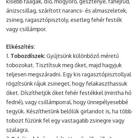
kisebb faágak, dió, mogyoró, gesztenye, fahéjrúd,
ánizscsillag, szárított narancs- és almaszeletek,
zsineg, ragasztópisztoly, esetleg fehér festék
vagy csillámpor.
Elkészítés:
1.
Tobozdíszek:
Gyűjtsünk különböző méretű
tobozokat. Tisztítsuk meg őket, majd hagyjuk
teljesen megszáradni. Egy kis ragasztópisztollyal
rögzítsünk rájuk zsineget, hogy felakaszthassuk
őket. Díszíthetjük őket fehér festékkel (mintha hó
fedné), vagy csillámporral, hogy ünnepélyesebbé
tegyük. Készíthetünk belőlük girlandot is, ha több
tobozt fűzünk fel egy vastagabb zsinegre vagy
szalagra.