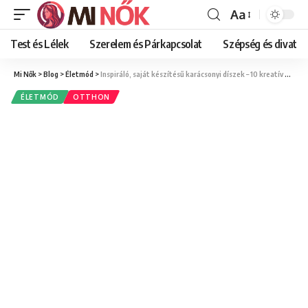
Aa
Font
Resizer
Test és Lélek
Szerelem és Párkapcsolat
Szépség és divat
Mi Nők
>
Blog
>
Életmód
>
Inspiráló, saját készítésű karácsonyi díszek – 10 kreatív ötlet, amivel igazán egyedivé varázsolhatod az ünnepet
ÉLETMÓD
OTTHON