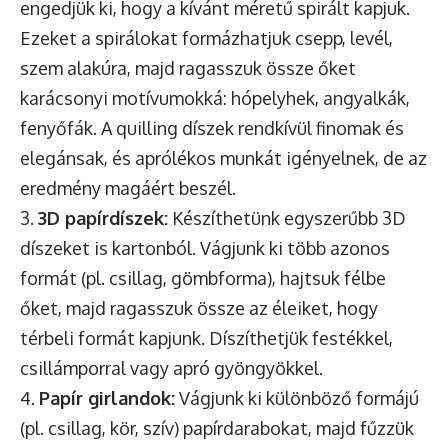
engedjük ki, hogy a kívánt méretű spirált kapjuk.
Ezeket a spirálokat formázhatjuk csepp, levél,
szem alakúra, majd ragasszuk össze őket
karácsonyi motívumokká: hópelyhek, angyalkák,
fenyőfák. A quilling díszek rendkívül finomak és
elegánsak, és aprólékos munkát igényelnek, de az
eredmény magáért beszél.
3.
3D papírdíszek:
Készíthetünk egyszerűbb 3D
díszeket is kartonból. Vágjunk ki több azonos
formát (pl. csillag, gömbforma), hajtsuk félbe
őket, majd ragasszuk össze az éleiket, hogy
térbeli formát kapjunk. Díszíthetjük festékkel,
csillámporral vagy apró gyöngyökkel.
4.
Papír girlandok:
Vágjunk ki különböző formájú
(pl. csillag, kör, szív) papírdarabokat, majd fűzzük