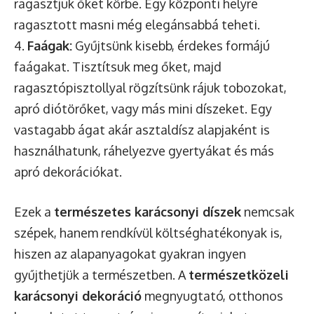
ragasztjuk őket körbe. Egy központi helyre
ragasztott masni még elegánsabbá teheti.
4.
Faágak:
Gyűjtsünk kisebb, érdekes formájú
faágakat. Tisztítsuk meg őket, majd
ragasztópisztollyal rögzítsünk rájuk tobozokat,
apró diótörőket, vagy más mini díszeket. Egy
vastagabb ágat akár asztaldísz alapjaként is
használhatunk, ráhelyezve gyertyákat és más
apró dekorációkat.
Ezek a
természetes karácsonyi díszek
nemcsak
szépek, hanem rendkívül költséghatékonyak is,
hiszen az alapanyagokat gyakran ingyen
gyűjthetjük a természetben. A
természetközeli
karácsonyi dekoráció
megnyugtató, otthonos