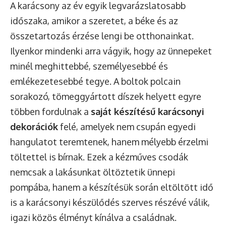
A karácsony az év egyik legvarázslatosabb
időszaka, amikor a szeretet, a béke és az
összetartozás érzése lengi be otthonainkat.
Ilyenkor mindenki arra vágyik, hogy az ünnepeket
minél meghittebbé, személyesebbé és
emlékezetesebbé tegye. A boltok polcain
sorakozó, tömeggyártott díszek helyett egyre
többen fordulnak a
saját készítésű karácsonyi
dekorációk
felé, amelyek nem csupán egyedi
hangulatot teremtenek, hanem mélyebb érzelmi
töltettel is bírnak. Ezek a kézműves csodák
nemcsak a lakásunkat öltöztetik ünnepi
pompába, hanem a készítésük során eltöltött idő
is a karácsonyi készülődés szerves részévé válik,
igazi közös élményt kínálva a családnak.