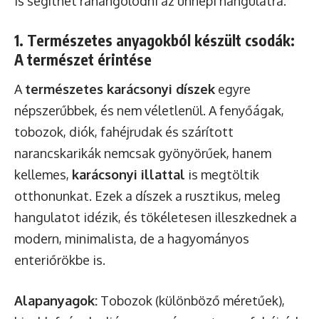
is segíthet ráhangolódni az ünnepi hangulatra.
1. Természetes anyagokból készült csodák:
A természet érintése
A
természetes karácsonyi díszek
egyre
népszerűbbek, és nem véletlenül. A fenyőágak,
tobozok, diók, fahéjrudak és szárított
narancskarikák nemcsak gyönyörűek, hanem
kellemes,
karácsonyi illattal
is megtöltik
otthonunkat. Ezek a díszek a rusztikus, meleg
hangulatot idézik, és tökéletesen illeszkednek a
modern, minimalista, de a hagyományos
enteriőrökbe is.
Alapanyagok:
Tobozok (különböző méretűek),