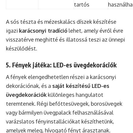
tartós
használha
A sós tészta és mézeskalács díszek készítése
igazi
karácsonyi tradíció
lehet, amely évről évre
visszatérve meghitté és illatossá teszi az ünnepi
készülődést.
5. Fények játéka: LED-es üvegdekorációk
A fények elengedhetetlen részei a karácsonyi
dekorációnak, és a
saját készítésű LED-es
üvegdekorációk
különleges hangulatot
teremtenek. Régi befőttesüvegek, borosüvegek
vagy bármilyen üvegpalack felhasználásával
varázslatos fényinstallációkat készíthetünk,
amelyek meleg, hívogató fényt árasztanak.