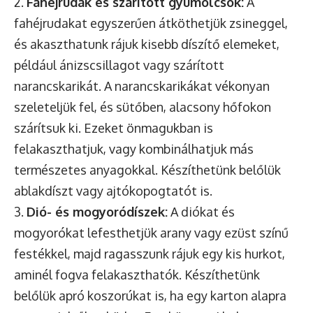
2.
Fahéjrudak és szárított gyümölcsök:
A
fahéjrudakat egyszerűen átköthetjük zsineggel,
és akaszthatunk rájuk kisebb díszítő elemeket,
például ánizscsillagot vagy szárított
narancskarikát. A narancskarikákat vékonyan
szeleteljük fel, és sütőben, alacsony hőfokon
szárítsuk ki. Ezeket önmagukban is
felakaszthatjuk, vagy kombinálhatjuk más
természetes anyagokkal. Készíthetünk belőlük
ablakdíszt vagy ajtókopogtatót is.
3.
Dió- és mogyoródíszek:
A diókat és
mogyorókat lefesthetjük arany vagy ezüst színű
festékkel, majd ragasszunk rájuk egy kis hurkot,
aminél fogva felakaszthatók. Készíthetünk
belőlük apró koszorúkat is, ha egy karton alapra