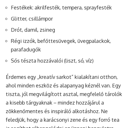
Festékek: akrilfesték, tempera, sprayfesték
Glitter, csillámpor
Drót, damil, zsineg
Régi izzók, befőttesüvegek, üvegpalackok,
parafadugók
Sós tészta hozzávalói (liszt, só, víz)
Érdemes egy „kreatív sarkot” kialakítani otthon,
ahol minden eszköz és alapanyag kéznél van. Egy
tiszta, jól megvilágított asztal, megfelelő tárolók
a kisebb tárgyaknak – mindez hozzájárul a
zökkenőmentes és inspiráló alkotáshoz. Ne
feledjük, hogy a karácsonyi zene és egy forró tea