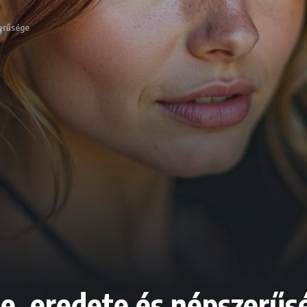
zerűsége
se, eredete és népszerűs