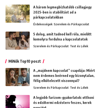
A három legmegbízhatóbb csillagjegy
2025-ben is stabilitást ad a
párkapcsolatokban
Érdekességek
Szerelem és Párkapcsolat
5 dolog, amit tudnod kell róla, mielőtt
komolyra fordulna a kapcsolatotok
Szerelem és Párkapcsolat
Test és Lélek
MiNők Top10 poszt
A „majdnem kapcsolat” csapdája: Miért
nem érdemes beérned egy bizonytalan,
félig elkötelezett viszonnyal?
Szerelem és Párkapcsolat
Test és Lélek
A legjobb farizom-gyakorlatok: otthoni
és edzőtermi edzésterv feszes, kerek
popsiért