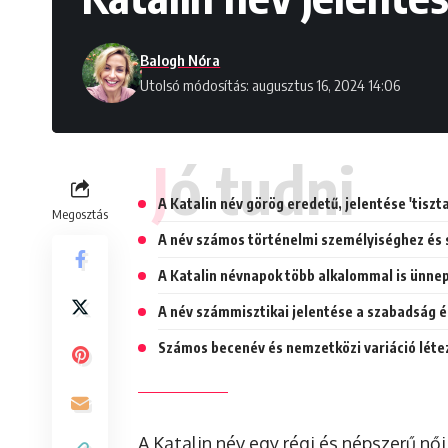
Balogh Nóra
Utolsó módosítás: augusztus 16, 2024 14:06
Jó tudni
A Katalin név görög eredetű, jelentése 'tiszta'
Megosztás
A név számos történelmi személyiséghez és 
A Katalin névnapok több alkalommal is ünnep
A név számmisztikai jelentése a szabadság 
Számos becenév és nemzetközi variáció létez
A Katalin név egy régi és népszerű n