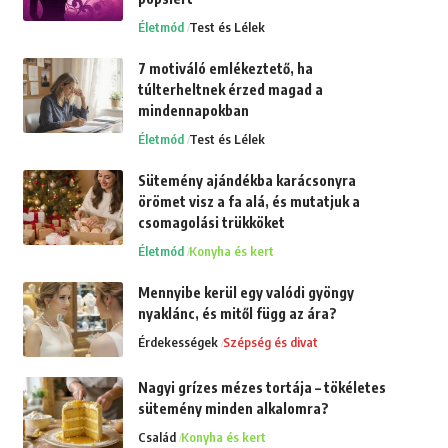
Életmód
Test és Lélek
7 motiváló emlékeztető, ha
túlterheltnek érzed magad a
mindennapokban
Életmód
Test és Lélek
Sütemény ajándékba karácsonyra
örömet visz a fa alá, és mutatjuk a
csomagolási trükköket
Életmód
Konyha és kert
Mennyibe kerül egy valódi gyöngy
nyaklánc, és mitől függ az ára?
Érdekességek
Szépség és divat
Nagyi grízes mézes tortája – tökéletes
sütemény minden alkalomra?
Család
Konyha és kert