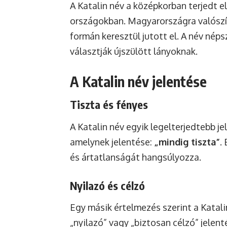
A Katalin név a középkorban terjedt e
országokban. Magyarországra valószínű
formán keresztül jutott el. A név néps
választják újszülött lányoknak.
A Katalin név jelentése
Tiszta és fényes
A Katalin név egyik legelterjedtebb j
amelynek jelentése:
„mindig tiszta”
.
és ártatlanságát hangsúlyozza.
Nyilazó és célzó
Egy másik értelmezés szerint a Katali
„nyilazó” vagy „biztosan célzó” jelenté