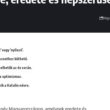
Mego
 vagy 'nyilazó'.
szenthez köthető.
elhetők az év során.
és optimizmus.
ik a Katalin névre.
ői név Magyarországon, amelynek eredete és