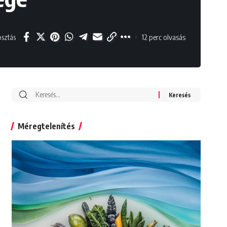
12 perc olvasás
sztás
Search
for:
Méregtelenítés