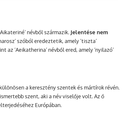
‘Aikateriné’ névből származik.
Jelentése nem
harosz’ szóból eredeztetik, amely ’tiszta’
int az ‘Aeikatherina’ névből ered, amely ‘nyilazó’
különösen a keresztény szentek és mártírok révén.
smertebb szent, aki a név viselője volt. Az ő
 elterjedéséhez Európában.