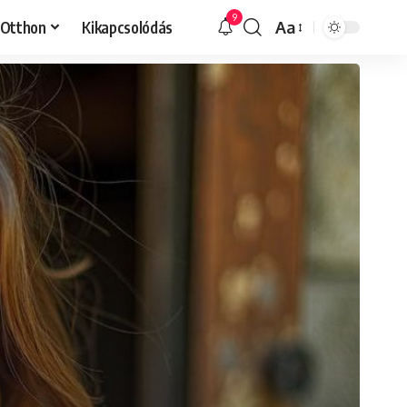
9
Otthon
Kikapcsolódás
Aa
Font
Resizer