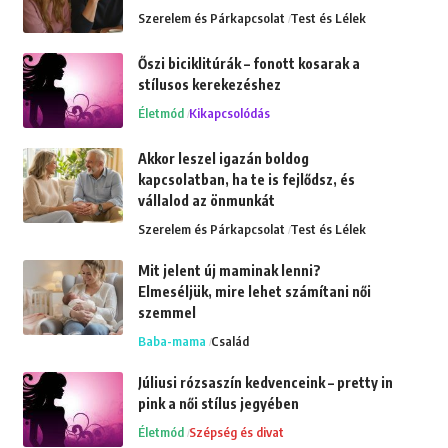
Szerelem és Párkapcsolat
Test és Lélek
Őszi biciklitúrák – fonott kosarak a
stílusos kerekezéshez
Életmód
Kikapcsolódás
Akkor leszel igazán boldog
kapcsolatban, ha te is fejlődsz, és
vállalod az önmunkát
Szerelem és Párkapcsolat
Test és Lélek
Mit jelent új maminak lenni?
Elmeséljük, mire lehet számítani női
szemmel
Baba-mama
Család
Júliusi rózsaszín kedvenceink – pretty in
pink a női stílus jegyében
Életmód
Szépség és divat