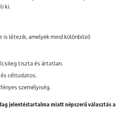
 ki.
e is létezik, amelyek mind különböző
ölcsileg tiszta és ártatlan.
 és céltudatos.
s fényes személyiség.
dag jelentéstartalma miatt népszerű választás a