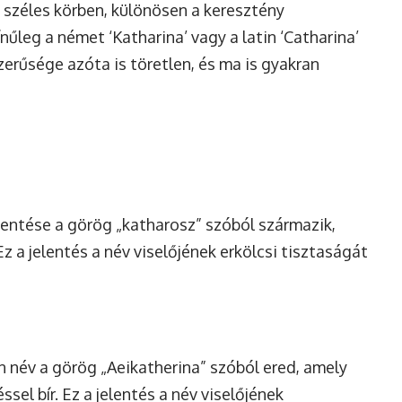
l széles körben, különösen a keresztény
leg a német ‘Katharina’ vagy a latin ‘Catharina’
zerűsége azóta is töretlen, és ma is gyakran
elentése a görög „katharosz” szóból származik,
 Ez a jelentés a név viselőjének erkölcsi tisztaságát
n név a görög „Aeikatherina” szóból ered, amely
ssel bír. Ez a jelentés a név viselőjének