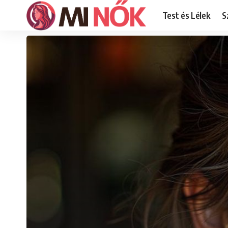
Test és Lélek
S