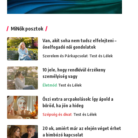
MiNők posztok
Van, akit soha nem tudsz elfelejteni –
önelfogadó női gondolatok
Szerelem és Párkapcsolat
Test és Lélek
10 jele, hogy rendkívül érzékeny
személyiség vagy
Életmód
Test és Lélek
Őszi extra arcpakolások: Így ápold a
bőröd, ha jön a hideg
Szépség és divat
Test és Lélek
20 ok, amiért már az elején véget érhet
a bimbózó kapcsolat