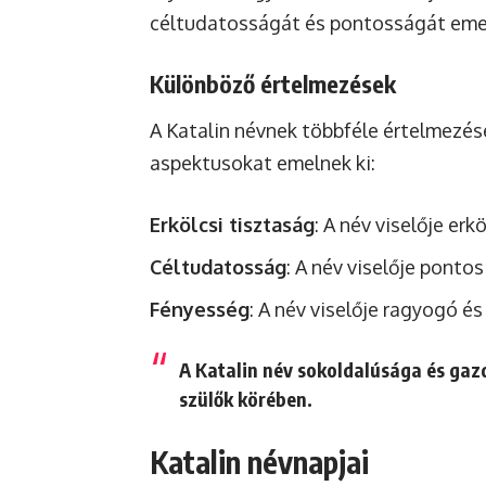
céltudatosságát és pontosságát emeli
Különböző értelmezések
A Katalin névnek többféle értelmezés
aspektusokat emelnek ki:
Erkölcsi tisztaság
: A név viselője erk
Céltudatosság
: A név viselője pontos
Fényesség
: A név viselője ragyogó é
A Katalin név sokoldalúsága és gaz
szülők körében.
Katalin névnapjai