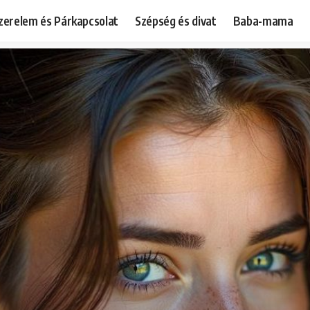
zerelem és Párkapcsolat
Szépség és divat
Baba-mama