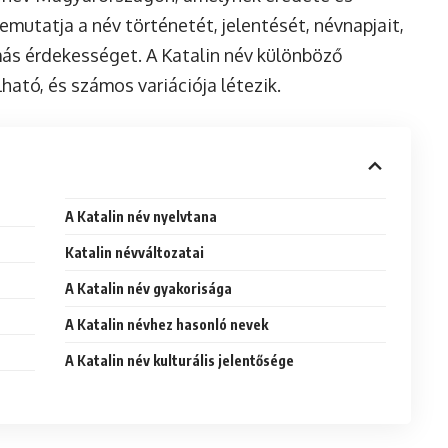
bemutatja a név történetét, jelentését, névnapjait,
más érdekességet. A Katalin név különböző
ható, és számos variációja létezik.
A Katalin név nyelvtana
Katalin névváltozatai
A Katalin név gyakorisága
A Katalin névhez hasonló nevek
A Katalin név kulturális jelentősége