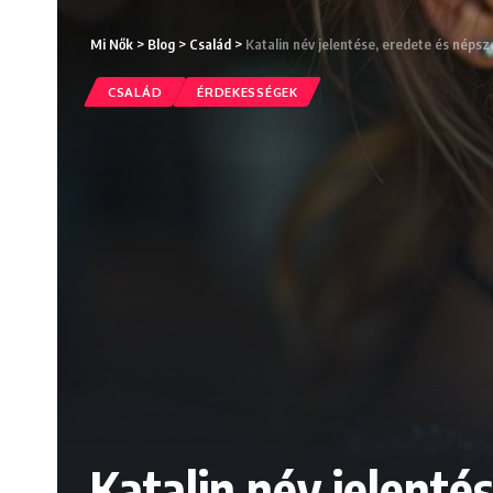
Mi Nők
>
Blog
>
Család
>
Katalin név jelentése, eredete és néps
CSALÁD
ÉRDEKESSÉGEK
Katalin név jelenté