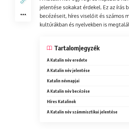
jelentése sokakat érdekel. Ez az írás 
becézéseit, híres viselőit és számos 
kultúrákban és nyelvekben is megtalál
Tartalomjegyzék
A Katalin név eredete
A Katalin név jelentése
Katalin névnapjai
A Katalin név becézése
Híres Katalinok
A Katalin név számmisztikai jelentése