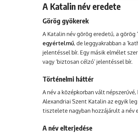
A Katalin név eredete
Görög gyökerek
A Katalin név görög eredetű, a görög 
egyértelmű
, de leggyakrabban a ‘kat
jelentéssel bír. Egy másik elmélet szer
vagy ‘biztosan célzó’ jelentéssel bír.
Történelmi háttér
A név a középkorban vált népszerűvé, 
Alexandriai Szent Katalin az egyik legi
tisztelete nagyban hozzájárult a név
A név elterjedése