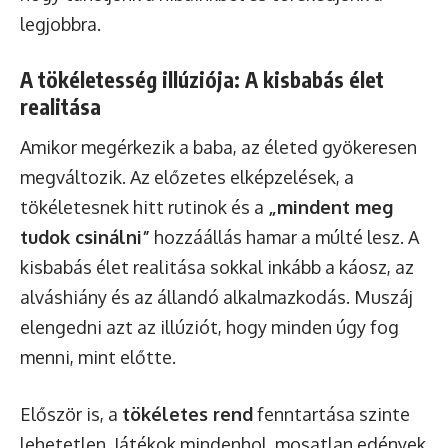
legjobbra.
A tökéletesség illúziója: A kisbabás élet
realitása
Amikor megérkezik a baba, az életed gyökeresen
megváltozik. Az előzetes elképzelések, a
tökéletesnek hitt rutinok és a
„mindent meg
tudok csinálni”
hozzáállás hamar a múlté lesz. A
kisbabás élet realitása sokkal inkább a káosz, az
alváshiány és az állandó alkalmazkodás. Muszáj
elengedni azt az illúziót, hogy minden úgy fog
menni, mint előtte.
Először is, a
tökéletes rend
fenntartása szinte
lehetetlen. Játékok mindenhol, mosatlan edények