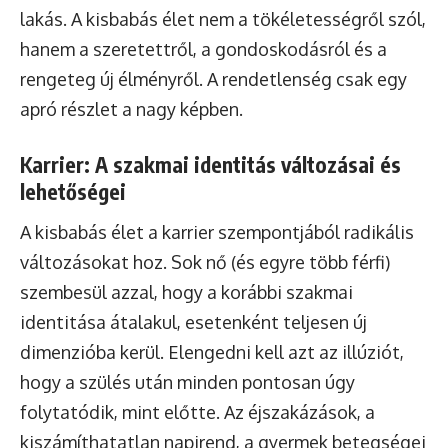
lakás. A kisbabás élet nem a tökéletességről szól,
hanem a szeretettről, a gondoskodásról és a
rengeteg új élményről. A rendetlenség csak egy
apró részlet a nagy képben.
Karrier: A szakmai identitás változásai és
lehetőségei
A kisbabás élet a karrier szempontjából radikális
változásokat hoz. Sok nő (és egyre több férfi)
szembesül azzal, hogy a korábbi szakmai
identitása átalakul, esetenként teljesen új
dimenzióba kerül. Elengedni kell azt az illúziót,
hogy a szülés után minden pontosan úgy
folytatódik, mint előtte. Az éjszakázások, a
kiszámíthatatlan napirend, a gyermek betegségei