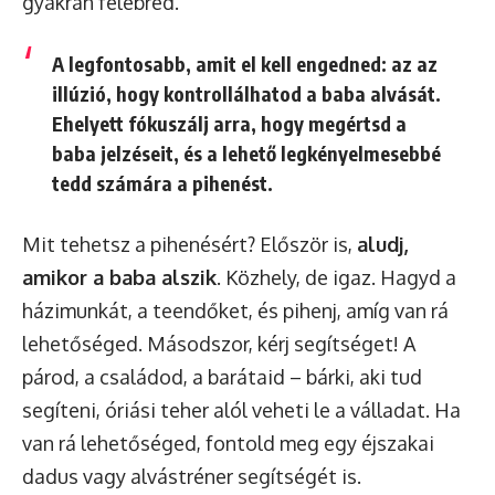
gyakran felébred.
A legfontosabb, amit el kell engedned: az az
illúzió, hogy kontrollálhatod a baba alvását.
Ehelyett fókuszálj arra, hogy megértsd a
baba jelzéseit, és a lehető legkényelmesebbé
tedd számára a pihenést.
Mit tehetsz a pihenésért? Először is,
aludj,
amikor a baba alszik
. Közhely, de igaz. Hagyd a
házimunkát, a teendőket, és pihenj, amíg van rá
lehetőséged. Másodszor, kérj segítséget! A
párod, a családod, a barátaid – bárki, aki tud
segíteni, óriási teher alól veheti le a válladat. Ha
van rá lehetőséged, fontold meg egy éjszakai
dadus vagy alvástréner segítségét is.