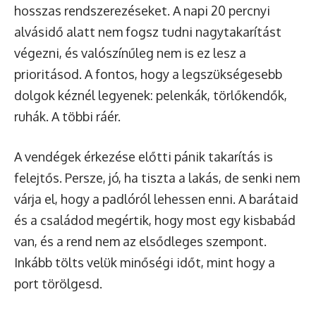
hosszas rendszerezéseket. A napi 20 percnyi
alvásidő alatt nem fogsz tudni nagytakarítást
végezni, és valószínűleg nem is ez lesz a
prioritásod. A fontos, hogy a legszükségesebb
dolgok kéznél legyenek: pelenkák, törlőkendők,
ruhák. A többi ráér.
A vendégek érkezése előtti pánik takarítás is
felejtős. Persze, jó, ha tiszta a lakás, de senki nem
várja el, hogy a padlóról lehessen enni. A barátaid
és a családod megértik, hogy most egy kisbabád
van, és a rend nem az elsődleges szempont.
Inkább tölts velük minőségi időt, mint hogy a
port törölgesd.