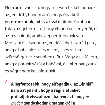
Nem arról van szó, hogy teljesen fel kell adnunk
az „énidőt”, hanem arról, hogy
újra kell
értelmeznünk, mi is az valójában.
Korábban
talán azt jelentette, hogy elvonulunk egyedül, és
azt csinálunk, amihez éppen kedvünk van.
Mostantól viszont az „énidő” lehet az a 10 perc,
amíg a baba alszik, és mi egy csésze teát
szürcsölgetve, csendben ülünk. Vagy az a fél óra,
amíg a párunk sétál a babával, és mi zuhanyzunk,
és végre nem kell sietnünk.
A legfontosabb, hogy elfogadjuk: az „énidő”
nem azt jelenti, hogy a régi életünket
próbáljuk visszahozni, hanem azt, hogy
új
módon
gondoskodunk magunkról a