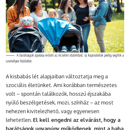
A barátságok ápolása erősíti az érzelmi stabilitást, új kapcsolatok pedig segítik a
személyes fejlődést.
A kisbabás lét alapjaiban változtatja meg a
szociális életünket. Ami korábban természetes
volt – spontán találkozók, hosszú éjszakába
nyúló beszélgetések, mozi, színház – az most
nehezen kivitelezhető, vagy egyenesen
lehetetlen.
El kell engedni az elvárást, hogy a
barátságok ugyanúgy működjenek, mint a baba