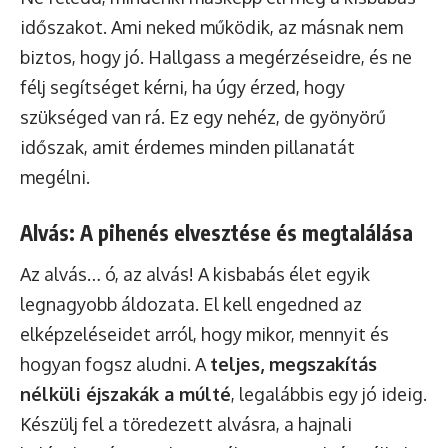
időszakot. Ami neked működik, az másnak nem
biztos, hogy jó. Hallgass a megérzéseidre, és ne
félj segítséget kérni, ha úgy érzed, hogy
szükséged van rá. Ez egy nehéz, de gyönyörű
időszak, amit érdemes minden pillanatát
megélni.
Alvás: A pihenés elvesztése és megtalálása
Az alvás… ó, az alvás! A kisbabás élet egyik
legnagyobb áldozata. El kell engedned az
elképzeléseidet arról, hogy mikor, mennyit és
hogyan fogsz aludni. A
teljes, megszakítás
nélküli éjszakák a múlté
, legalábbis egy jó ideig.
Készülj fel a töredezett alvásra, a hajnali