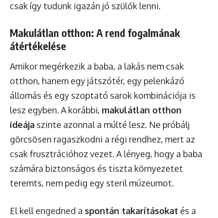
csak így tudunk igazán jó szülők lenni.
Makulátlan otthon: A rend fogalmának
átértékelése
Amikor megérkezik a baba, a lakás nem csak
otthon, hanem egy játszótér, egy pelenkázó
állomás és egy szoptató sarok kombinációja is
lesz egyben. A korábbi,
makulátlan otthon
ideája
szinte azonnal a múlté lesz. Ne próbálj
görcsösen ragaszkodni a régi rendhez, mert az
csak frusztrációhoz vezet. A lényeg, hogy a baba
számára biztonságos és tiszta környezetet
teremts, nem pedig egy steril múzeumot.
El kell engedned a
spontán takarításokat
és a