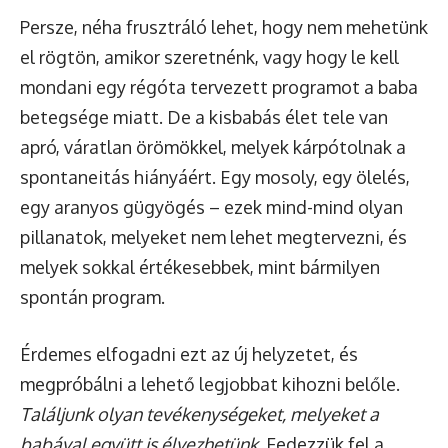
Persze, néha frusztráló lehet, hogy nem mehetünk
el rögtön, amikor szeretnénk, vagy hogy le kell
mondani egy régóta tervezett programot a baba
betegsége miatt. De a kisbabás élet tele van
apró, váratlan örömökkel, melyek kárpótolnak a
spontaneitás hiányáért. Egy mosoly, egy ölelés,
egy aranyos gügyögés – ezek mind-mind olyan
pillanatok, melyeket nem lehet megtervezni, és
melyek sokkal értékesebbek, mint bármilyen
spontán program.
Érdemes elfogadni ezt az új helyzetet, és
megpróbálni a lehető legjobbat kihozni belőle.
Találjunk olyan tevékenységeket, melyeket a
babával együtt is élvezhetünk.
Fedezzük fel a