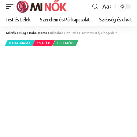
Aa
Font
Resizer
Test és Lélek
Szerelem és Párkapcsolat
Szépség és divat
Mi Nők
>
Blog
>
Baba-mama
>
Kisbabás élet – mi az, amit muszáj elengedni?
BABA-MAMA
CSALÁD
ÉLETMÓD