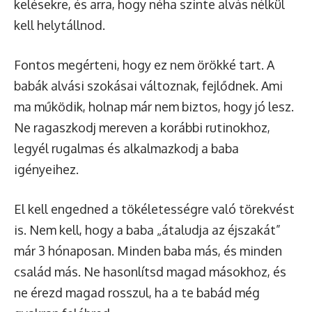
kelésekre, és arra, hogy néha szinte alvás nélkül
kell helytállnod.
Fontos megérteni, hogy ez nem örökké tart. A
babák alvási szokásai változnak, fejlődnek. Ami
ma működik, holnap már nem biztos, hogy jó lesz.
Ne ragaszkodj mereven a korábbi rutinokhoz,
legyél rugalmas és alkalmazkodj a baba
igényeihez.
El kell engedned a tökéletességre való törekvést
is. Nem kell, hogy a baba „átaludja az éjszakát”
már 3 hónaposan. Minden baba más, és minden
család más. Ne hasonlítsd magad másokhoz, és
ne érezd magad rosszul, ha a te babád még