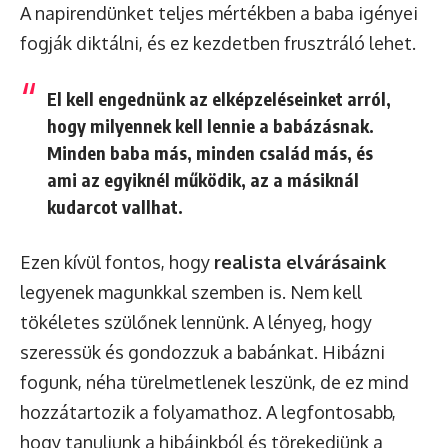
A napirendünket teljes mértékben a baba igényei
fogják diktálni, és ez kezdetben frusztráló lehet.
El kell engednünk az elképzeléseinket arról,
hogy milyennek kell lennie a babázásnak.
Minden baba más, minden család más, és
ami az egyiknél működik, az a másiknál
kudarcot vallhat.
Ezen kívül fontos, hogy
realista elvárásaink
legyenek magunkkal szemben is. Nem kell
tökéletes szülőnek lennünk. A lényeg, hogy
szeressük és gondozzuk a babánkat. Hibázni
fogunk, néha türelmetlenek leszünk, de ez mind
hozzátartozik a folyamathoz. A legfontosabb,
hogy tanuljunk a hibáinkból és törekedjünk a