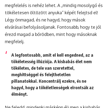
megfelelés is nehéz lehet. A „mindig mosolygó és
tökéletesen öltözött anyuka” képét felejtsd el!
Légy önmagad, és ne hagyd, hogy mások
elvárásai befolyásoljanak. Fontosabb, hogy te jól
érezd magad a bőrödben, mint hogy másoknak
megfelelj.
A legfontosabb, amit el kell engedned, az a
tökéletesség illúziója. A kisbabás élet nem
tökéletes, de tele van szeretettel,
meghittséggel és felejthetetlen
pillanatokkal. Koncentrálj ezekre, és ne
hagyd, hogy a tökéletlenségek elrontsák az
élményt.
Ne feledd, mindenki másképp éli meg a kisbabás