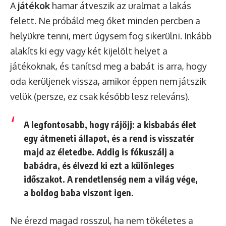
A
játékok
hamar átveszik az uralmat a lakás
felett. Ne próbáld meg őket minden percben a
helyükre tenni, mert úgysem fog sikerülni. Inkább
alakíts ki egy vagy két kijelölt helyet a
játékoknak, és tanítsd meg a babát is arra, hogy
oda kerüljenek vissza, amikor éppen nem játszik
velük (persze, ez csak később lesz releváns).
A legfontosabb, hogy rájöjj: a kisbabás élet
egy átmeneti állapot, és a rend is visszatér
majd az életedbe. Addig is fókuszálj a
babádra, és élvezd ki ezt a különleges
időszakot. A rendetlenség nem a világ vége,
a boldog baba viszont igen.
Ne érezd magad rosszul, ha nem tökéletes a