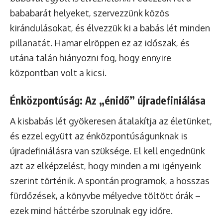
bababarát helyeket, szervezzünk közös
kirándulásokat, és élvezzük ki a babás lét minden
pillanatát. Hamar elröppen ez az időszak, és
utána talán hiányozni fog, hogy ennyire
központban volt a kicsi.
Énközpontúság: Az „énidő” újradefiniálása
A kisbabás lét gyökeresen átalakítja az életünket,
és ezzel együtt az énközpontúságunknak is
újradefiniálásra van szüksége. El kell engednünk
azt az elképzelést, hogy minden a mi igényeink
szerint történik. A spontán programok, a hosszas
fürdőzések, a könyvbe mélyedve töltött órák –
ezek mind háttérbe szorulnak egy időre.