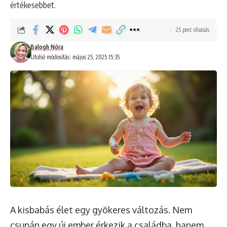
értékesebbet.
25 perc olvasás
Balogh Nóra
Utolsó módosítás: május 25, 2025 15:35
A kisbabás élet egy gyökeres változás. Nem
csupán egy új ember érkezik a családba, hanem