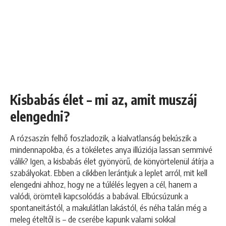
Kisbabás élet – mi az, amit muszáj
elengedni?
A rózsaszín felhő foszladozik, a kialvatlanság bekúszik a
mindennapokba, és a tökéletes anya illúziója lassan semmivé
válik? Igen, a kisbabás élet gyönyörű, de könyörtelenül átírja a
szabályokat. Ebben a cikkben lerántjuk a leplet arról, mit kell
elengedni ahhoz, hogy ne a túlélés legyen a cél, hanem a
valódi, örömteli kapcsolódás a babával. Elbúcsúzunk a
spontaneitástól, a makulátlan lakástól, és néha talán még a
meleg ételtől is – de cserébe kapunk valami sokkal