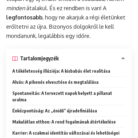
minden
átalakul. És ez rendben is van! A
legfontosabb
, hogy ne akarjuk a régi életünket
erőltetni az újra. Bizonyos dolgokról le kell
mondanunk, legalábbis egy időre.
Tartalomjegyzék
A tökéletesség illúziója: A kisbabás élet realitása
Alvás: A pihenés elvesztése és megtalálása
Spontaneitás: A tervezett napok helyett a pillanat
uralma
Énközpontúság: Az „énidő” újradefiniálása
Makulátlan otthon: A rend fogalmának átértékelése
Karrier: A szakmai identitás változásai és lehetőségei