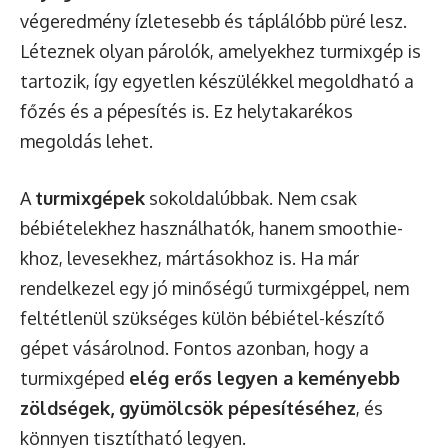
végeredmény ízletesebb és táplálóbb püré lesz.
Léteznek olyan párolók, amelyekhez turmixgép is
tartozik, így egyetlen készülékkel megoldható a
főzés és a pépesítés is. Ez helytakarékos
megoldás lehet.
A
turmixgépek
sokoldalúbbak. Nem csak
bébiételekhez használhatók, hanem smoothie-
khoz, levesekhez, mártásokhoz is. Ha már
rendelkezel egy jó minőségű turmixgéppel, nem
feltétlenül szükséges külön bébiétel-készítő
gépet vásárolnod. Fontos azonban, hogy a
turmixgéped
elég erős legyen a keményebb
zöldségek, gyümölcsök pépesítéséhez
, és
könnyen tisztítható legyen.