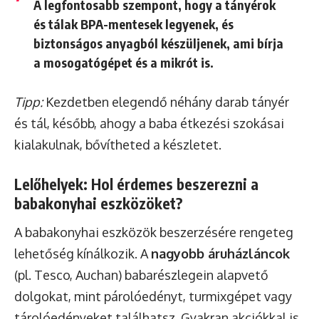
A legfontosabb szempont, hogy a tányérok
és tálak
BPA-mentesek
legyenek, és
biztonságos anyagból készüljenek, ami bírja
a mosogatógépet és a mikrót is.
Tipp:
Kezdetben elegendő néhány darab tányér
és tál, később, ahogy a baba étkezési szokásai
kialakulnak, bővítheted a készletet.
Lelőhelyek: Hol érdemes beszerezni a
babakonyhai eszközöket?
A babakonyhai eszközök beszerzésére rengeteg
lehetőség kínálkozik. A
nagyobb áruházláncok
(pl. Tesco, Auchan) babarészlegein alapvető
dolgokat, mint párolóedényt, turmixgépet vagy
tárolóedényeket találhatsz. Gyakran akciókkal is