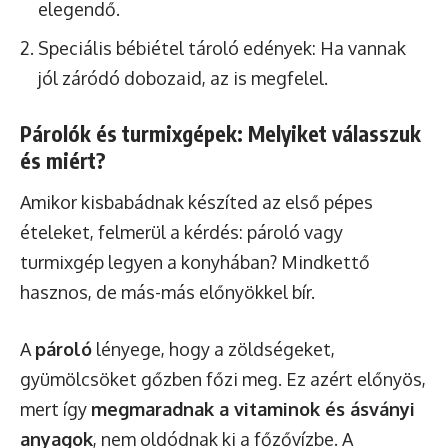
elegendő.
Speciális bébiétel tároló edények: Ha vannak
jól záródó dobozaid, az is megfelel.
Párolók és turmixgépek: Melyiket válasszuk
és miért?
Amikor kisbabádnak készíted az első pépes
ételeket, felmerül a kérdés: pároló vagy
turmixgép legyen a konyhában? Mindkettő
hasznos, de más-más előnyökkel bír.
A
pároló
lényege, hogy a zöldségeket,
gyümölcsöket gőzben főzi meg. Ez azért előnyös,
mert így
megmaradnak a vitaminok és ásványi
anyagok
, nem oldódnak ki a főzővízbe. A