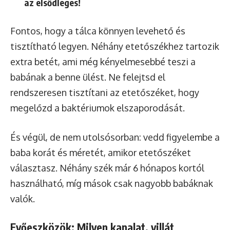
az elsődleges!
Fontos, hogy a tálca könnyen levehető és
tisztítható legyen. Néhány etetőszékhez tartozik
extra betét, ami még kényelmesebbé teszi a
babának a benne ülést. Ne felejtsd el
rendszeresen tisztítani az etetőszéket, hogy
megelőzd a baktériumok elszaporodását.
És végül, de nem utolsósorban: vedd figyelembe a
baba korát és méretét, amikor etetőszéket
választasz. Néhány szék már 6 hónapos kortól
használható, míg mások csak nagyobb babáknak
valók.
Evőeszközök: Milyen kanalat, villát