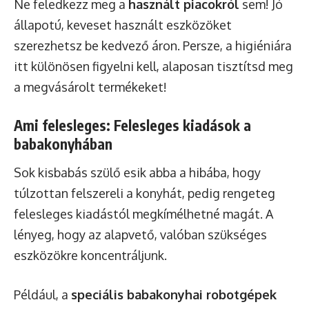
Ne feledkezz meg a
használt piacokról
sem! Jó
állapotú, keveset használt eszközöket
szerezhetsz be kedvező áron. Persze, a higiéniára
itt különösen figyelni kell, alaposan tisztítsd meg
a megvásárolt termékeket!
Ami felesleges: Felesleges kiadások a
babakonyhában
Sok kisbabás szülő esik abba a hibába, hogy
túlzottan felszereli a konyhát, pedig rengeteg
felesleges kiadástól megkímélhetné magát. A
lényeg, hogy az alapvető, valóban szükséges
eszközökre koncentráljunk.
Például, a
speciális babakonyhai robotgépek