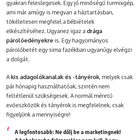
gyakran feleslegesek. Egy jó minőségű turmixgép,
ami már amúgy is megvan a háztartásban,
tökéletesen megfelel a bébiételek
elkészítéséhez. Ugyanez igaz a
drága
párolóedényekre
is. Egy hagyományos
párolóbetét egy sima fazékban ugyanúgy elvégzi
a dolgát.
A
kis adagolókanalak és -tányérok
, melyek csak
pár hónapig használhatóak, szintén nem
feltétlenül szükségesek. A normál méretű
evőeszközök és tányérok is megfelelnek, csak
figyeljünk a mennyiségre!
A legfontosabb: Ne dőlj be a marketingnek!