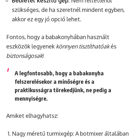
Bébiétel készítő gép:
Nem feltétlenül
szükséges, de ha szeretnél mindent egyben,
akkor ez egy jó opció lehet.
Fontos, hogy a babakonyhában használt
eszközök legyenek
könnyen tisztíthatóak
és
biztonságosak
!
A legfontosabb, hogy a babakonyha
felszerelésekor a minőségre és a
praktikusságra törekedjünk, ne pedig a
mennyiségre.
Amiket elhagyhatsz:
Nagy méretű turmixgép: A botmixer általában