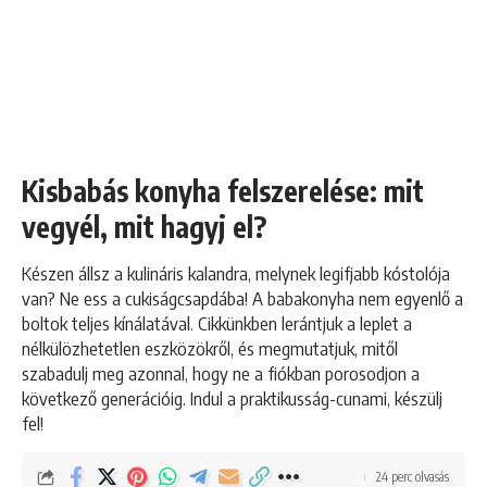
Kisbabás konyha felszerelése: mit
vegyél, mit hagyj el?
Készen állsz a kulináris kalandra, melynek legifjabb kóstolója
van? Ne ess a cukiságcsapdába! A babakonyha nem egyenlő a
boltok teljes kínálatával. Cikkünkben lerántjuk a leplet a
nélkülözhetetlen eszközökről, és megmutatjuk, mitől
szabadulj meg azonnal, hogy ne a fiókban porosodjon a
következő generációig. Indul a praktikusság-cunami, készülj
fel!
24 perc olvasás