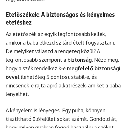
Etetőszékek: A biztonságos és kényelmes
etetéshez
Az etetőszék az egyik legfontosabb kellék,
amikor a baba elkezd szilárd ételt fogyasztani.
De melyiket válaszd a rengeteg közül? A
legfontosabb szempont a
biztonság
. Nézd meg,
hogy a szék rendelkezik-e
megfelelő biztonsági
övvel
(lehetőleg 5 pontos), stabil-e, és
nincsenek-e rajta apró alkatrészek, amiket a baba
lenyelhet.
A kényelem is lényeges. Egy puha, könnyen
tisztítható ülőfelület sokat számít. Gondold át,
hogy milyen gyakran fogod használni a széket.