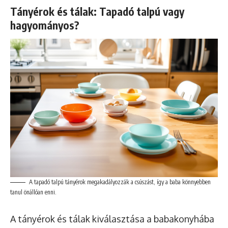
Tányérok és tálak: Tapadó talpú vagy
hagyományos?
A tapadó talpú tányérok megakadályozzák a csúszást, így a baba könnyebben
tanul önállóan enni.
A tányérok és tálak kiválasztása a babakonyhába