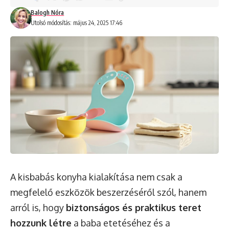
Balogh Nóra
Utolsó módosítás: május 24, 2025 17:46
A kisbabás konyha kialakítása nem csak a
megfelelő eszközök beszerzéséről szól, hanem
arról is, hogy
biztonságos és praktikus teret
hozzunk létre
a baba etetéséhez és a