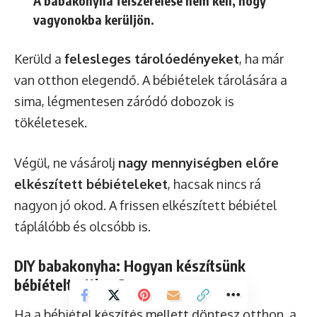
A babakonyha felszerelése nem kell, hogy
vagyonokba kerüljön.
Kerüld a
felesleges tárolóedényeket
, ha már
van otthon elegendő. A bébiételek tárolására a
sima, légmentesen záródó dobozok is
tökéletesek.
Végül, ne vásárolj
nagy mennyiségben előre
elkészített bébiételeket
, hacsak nincs rá
nagyon jó okod. A frissen elkészített bébiétel
táplálóbb és olcsóbb is.
DIY babakonyha: Hogyan készítsünk
bébiételt otthon?
Ha a bébiétel készítés mellett döntesz otthon, a