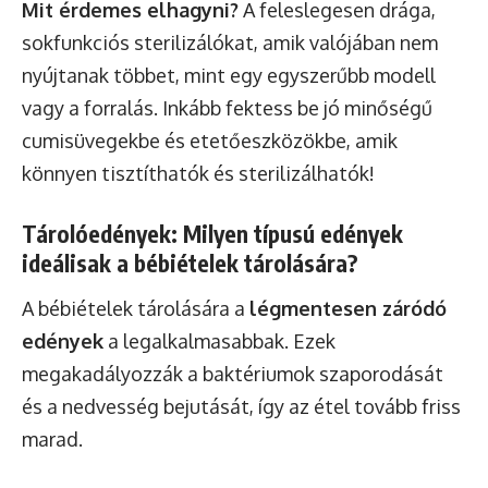
Mit érdemes elhagyni?
A feleslegesen drága,
sokfunkciós sterilizálókat, amik valójában nem
nyújtanak többet, mint egy egyszerűbb modell
vagy a forralás. Inkább fektess be jó minőségű
cumisüvegekbe és etetőeszközökbe, amik
könnyen tisztíthatók és sterilizálhatók!
Tárolóedények: Milyen típusú edények
ideálisak a bébiételek tárolására?
A bébiételek tárolására a
légmentesen záródó
edények
a legalkalmasabbak. Ezek
megakadályozzák a baktériumok szaporodását
és a nedvesség bejutását, így az étel tovább friss
marad.