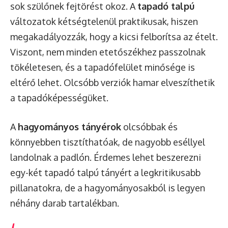
sok szülőnek fejtörést okoz. A
tapadó talpú
változatok kétségtelenül praktikusak, hiszen
megakadályozzák, hogy a kicsi felborítsa az ételt.
Viszont, nem minden etetőszékhez passzolnak
tökéletesen, és a tapadófelület minősége is
eltérő lehet. Olcsóbb verziók hamar elveszíthetik
a tapadóképességüket.
A
hagyományos tányérok
olcsóbbak és
könnyebben tisztíthatóak, de nagyobb eséllyel
landolnak a padlón. Érdemes lehet beszerezni
egy-két tapadó talpú tányért a legkritikusabb
pillanatokra, de a hagyományosakból is legyen
néhány darab tartalékban.