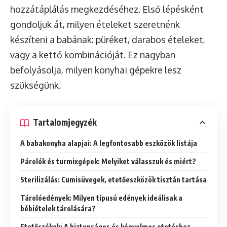
hozzátáplálás megkezdéséhez. Első lépésként
gondoljuk át, milyen ételeket szeretnénk
készíteni a babának: püréket, darabos ételeket,
vagy a kettő kombinációját. Ez nagyban
befolyásolja, milyen konyhai gépekre lesz
szükségünk.
Tartalomjegyzék
A babakonyha alapjai: A legfontosabb eszközök listája
Párolók és turmixgépek: Melyiket válasszuk és miért?
Sterilizálás: Cumisüvegek, etetőeszközök tisztán tartása
Tárolóedények: Milyen típusú edények ideálisak a
bébiételek tárolására?
Etetőszékek: A biztonságos és kényelmes etetéshez