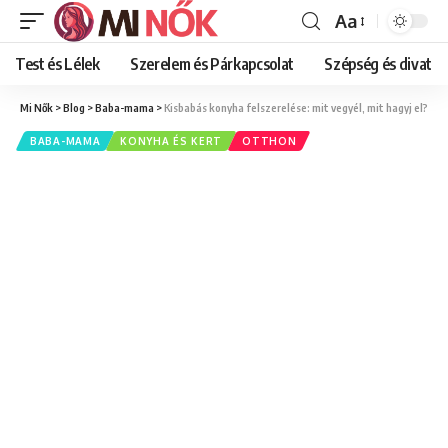
Aa
Font
Resizer
Test és Lélek
Szerelem és Párkapcsolat
Szépség és divat
Mi Nők
>
Blog
>
Baba-mama
>
Kisbabás konyha felszerelése: mit vegyél, mit hagyj el?
BABA-MAMA
KONYHA ÉS KERT
OTTHON