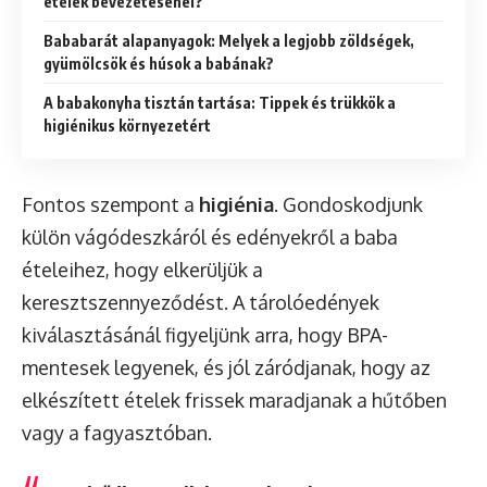
ételek bevezetésénél?
Bababarát alapanyagok: Melyek a legjobb zöldségek,
gyümölcsök és húsok a babának?
A babakonyha tisztán tartása: Tippek és trükkök a
higiénikus környezetért
Fontos szempont a
higiénia
. Gondoskodjunk
külön vágódeszkáról és edényekről a baba
ételeihez, hogy elkerüljük a
keresztszennyeződést. A tárolóedények
kiválasztásánál figyeljünk arra, hogy BPA-
mentesek legyenek, és jól záródjanak, hogy az
elkészített ételek frissek maradjanak a hűtőben
vagy a fagyasztóban.