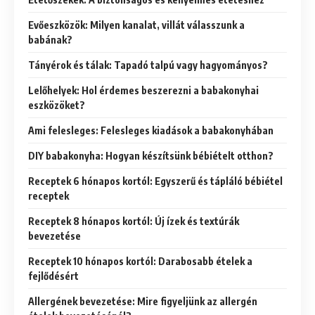
Evőeszközök: Milyen kanalat, villát válasszunk a
babának?
Tányérok és tálak: Tapadó talpú vagy hagyományos?
Lelőhelyek: Hol érdemes beszerezni a babakonyhai
eszközöket?
Ami felesleges: Felesleges kiadások a babakonyhában
DIY babakonyha: Hogyan készítsünk bébiételt otthon?
Receptek 6 hónapos kortól: Egyszerű és tápláló bébiétel
receptek
Receptek 8 hónapos kortól: Új ízek és textúrák
bevezetése
Receptek 10 hónapos kortól: Darabosabb ételek a
fejlődésért
Allergének bevezetése: Mire figyeljünk az allergén