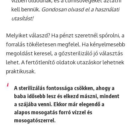
vízben oldódnak, és a cumisüvegeket áztatni
kell bennük.
Gondosan olvasd el a használati
utasítást!
Melyiket válaszd? Ha pénzt szeretnél spórolni, a
forralás tökéletesen megfelel. Ha kényelmesebb
megoldást keresel, a gőzsterilizáló jó választás
lehet. A fertőtlenítő oldatok utazáskor lehetnek
praktikusak.
A sterilizálás fontossága csökken, ahogy a
baba idősebb lesz és elkezd mászni, mindent
a szájába venni. Ekkor már elegendő a
alapos mosogatás forró vízzel és
mosogatószerrel.