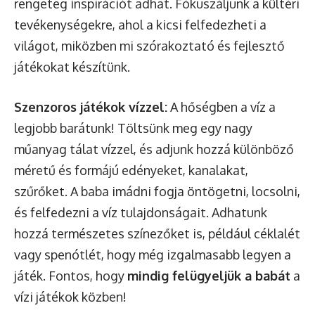
rengeteg inspirációt adhat. Fókuszáljunk a kültéri
tevékenységekre, ahol a kicsi felfedezheti a
világot, miközben mi szórakoztató és fejlesztő
játékokat készítünk.
Szenzoros játékok vízzel:
A hőségben a víz a
legjobb barátunk! Töltsünk meg egy nagy
műanyag tálat vízzel, és adjunk hozzá különböző
méretű és formájú edényeket, kanalakat,
szűrőket. A baba imádni fogja öntögetni, locsolni,
és felfedezni a víz tulajdonságait. Adhatunk
hozzá természetes színezőket is, például céklalét
vagy spenótlét, hogy még izgalmasabb legyen a
játék. Fontos, hogy
mindig felügyeljük a babát
a
vízi játékok közben!