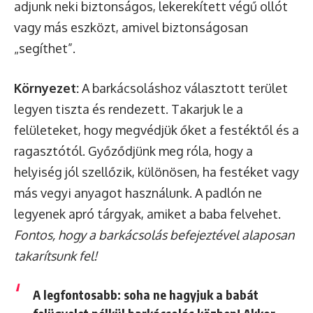
adjunk neki biztonságos, lekerekített végű ollót
vagy más eszközt, amivel biztonságosan
„segíthet”.
Környezet:
A barkácsoláshoz választott terület
legyen tiszta és rendezett. Takarjuk le a
felületeket, hogy megvédjük őket a festéktől és a
ragasztótól. Győződjünk meg róla, hogy a
helyiség jól szellőzik, különösen, ha festéket vagy
más vegyi anyagot használunk. A padlón ne
legyenek apró tárgyak, amiket a baba felvehet.
Fontos, hogy a barkácsolás befejeztével alaposan
takarítsunk fel!
A legfontosabb:
soha ne hagyjuk a babát