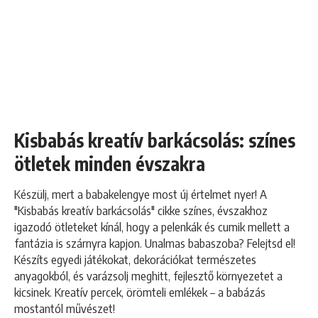
Kisbabás kreatív barkácsolás: színes
ötletek minden évszakra
Készülj, mert a babakelengye most új értelmet nyer! A
"Kisbabás kreatív barkácsolás" cikke színes, évszakhoz
igazodó ötleteket kínál, hogy a pelenkák és cumik mellett a
fantázia is szárnyra kapjon. Unalmas babaszoba? Felejtsd el!
Készíts egyedi játékokat, dekorációkat természetes
anyagokból, és varázsolj meghitt, fejlesztő környezetet a
kicsinek. Kreatív percek, örömteli emlékek – a babázás
mostantól művészet!