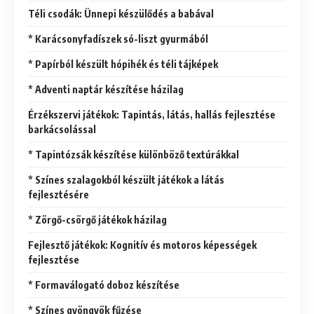
Téli csodák: Ünnepi készülődés a babával
* Karácsonyfadíszek só-liszt gyurmából
* Papírból készült hópihék és téli tájképek
* Adventi naptár készítése házilag
Érzékszervi játékok: Tapintás, látás, hallás fejlesztése
barkácsolással
* Tapintózsák készítése különböző textúrákkal
* Színes szalagokból készült játékok a látás
fejlesztésére
* Zörgő-csörgő játékok házilag
Fejlesztő játékok: Kognitív és motoros képességek
fejlesztése
* Formaválogató doboz készítése
* Színes gyöngyök fűzése