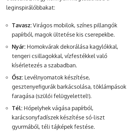
leginspirálóbbakat:
Tavasz:
Virágos mobilok, színes pillangók
papírból, magok ültetése kis cserepekbe.
Nyár:
Homokvárak dekorálása kagylókkal,
tengeri csillagokkal, vízfestékkel való
kísérletezés a szabadban.
Ősz:
Levélnyomatok készítése,
gesztenyefigurák barkácsolása, töklámpások
faragása (szülői felügyelettel!).
Tél:
Hópelyhek vágása papírból,
karácsonyfadíszek készítése só-liszt
gyurmából, téli tájképek festése.