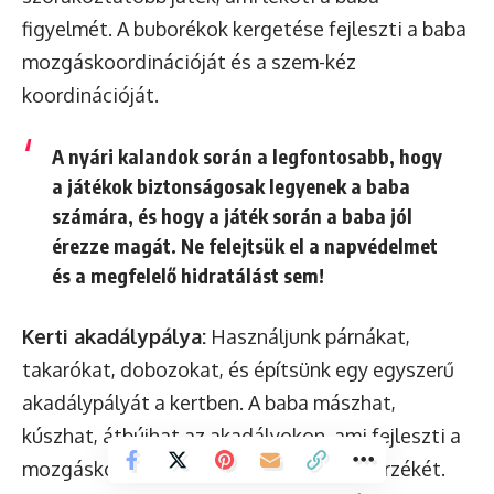
figyelmét. A buborékok kergetése fejleszti a baba
mozgáskoordinációját és a szem-kéz
koordinációját.
A nyári kalandok során a legfontosabb, hogy
a játékok biztonságosak legyenek a baba
számára, és hogy a játék során a baba jól
érezze magát. Ne felejtsük el a napvédelmet
és a megfelelő hidratálást sem!
Kerti akadálypálya:
Használjunk párnákat,
takarókat, dobozokat, és építsünk egy egyszerű
akadálypályát a kertben. A baba mászhat,
kúszhat, átbújhat az akadályokon, ami fejleszti a
mozgáskoordinációját és az egyensúlyérzékét.