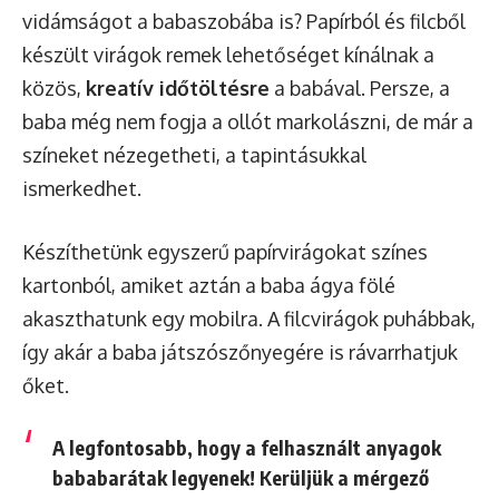
vidámságot a babaszobába is? Papírból és filcből
készült virágok remek lehetőséget kínálnak a
közös,
kreatív időtöltésre
a babával. Persze, a
baba még nem fogja a ollót markolászni, de már a
színeket nézegetheti, a tapintásukkal
ismerkedhet.
Készíthetünk egyszerű papírvirágokat színes
kartonból, amiket aztán a baba ágya fölé
akaszthatunk egy mobilra. A filcvirágok puhábbak,
így akár a baba játszószőnyegére is rávarrhatjuk
őket.
A
legfontosabb
, hogy a felhasznált anyagok
bababarátak
legyenek! Kerüljük a mérgező