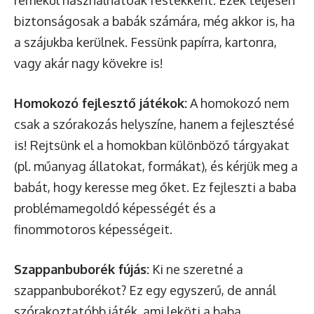
biztonságosak a babák számára, még akkor is, ha
a szájukba kerülnek. Fessünk papírra, kartonra,
vagy akár nagy kövekre is!
Homokozó fejlesztő játékok:
A homokozó nem
csak a szórakozás helyszíne, hanem a fejlesztésé
is! Rejtsünk el a homokban különböző tárgyakat
(pl. műanyag állatokat, formákat), és kérjük meg a
babát, hogy keresse meg őket. Ez fejleszti a baba
problémamegoldó képességét és a
finommotoros képességeit.
Szappanbuborék fújás:
Ki ne szeretné a
szappanbuborékot? Ez egy egyszerű, de annál
szórakoztatóbb játék, ami leköti a baba