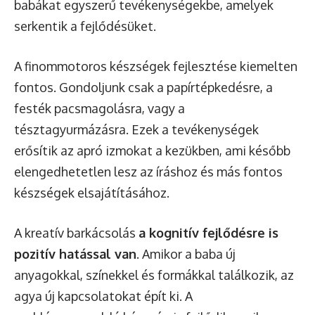
babákat egyszerű tevékenységekbe, amelyek
serkentik a fejlődésüket.
A finommotoros készségek fejlesztése kiemelten
fontos. Gondoljunk csak a papírtépkedésre, a
festék pacsmagolásra, vagy a
tésztagyurmázásra. Ezek a tevékenységek
erősítik az apró izmokat a kezükben, ami később
elengedhetetlen lesz az íráshoz és más fontos
készségek elsajátításához.
A kreatív barkácsolás
a kognitív fejlődésre is
pozitív hatással van
. Amikor a baba új
anyagokkal, színekkel és formákkal találkozik, az
agya új kapcsolatokat épít ki. A