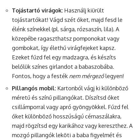
Tojástartó virágok:
Használj kiürült
tojástartókat! Vágd szét őket, majd fesd le
élénk színekkel (pl. sárga, rózsaszín, lila). A
közepébe ragaszthatsz pomponokat vagy
gombokat, így élethű virágfejeket kapsz.
Ezeket fűzd fel egy madzagra, és készíts
belőlük színes girlandot a babaszobába.
Fontos, hogy a festék
nem mérgező
legyen!
Pillangós mobil:
Kartonból vágj ki különböző
méretű és színű pillangókat. Díszítsd őket
csillámporral vagy apró gyöngyökkel. Fűzd fel
őket különböző hosszúságú cérnaszálakra,
majd rögzítsd egy karikához vagy kereszthez. A
mozgó pillangók leköti a baba figyelmét és