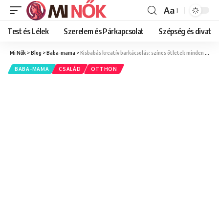
Aa
Font
Resizer
Test és Lélek
Szerelem és Párkapcsolat
Szépség és divat
Mi Nők
>
Blog
>
Baba-mama
>
Kisbabás kreatív barkácsolás: színes ötletek minden évszakra
BABA-MAMA
CSALÁD
OTTHON