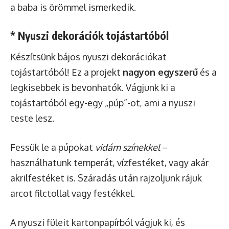
a baba is örömmel ismerkedik.
* Nyuszi dekorációk tojástartóból
Készítsünk bájos nyuszi dekorációkat
tojástartóból! Ez a projekt
nagyon egyszerű
és a
legkisebbek is bevonhatók. Vágjunk ki a
tojástartóból egy-egy „púp”-ot, ami a nyuszi
teste lesz.
Fessük le a púpokat
vidám színekkel
–
használhatunk temperát, vízfestéket, vagy akár
akrilfestéket is. Száradás után rajzoljunk rájuk
arcot filctollal vagy festékkel.
A nyuszi füleit kartonpapírból vágjuk ki, és