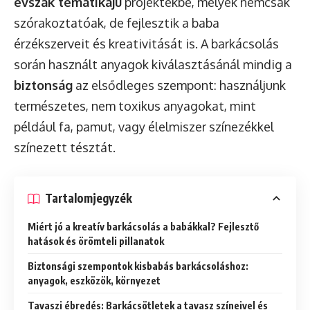
évszak tematikájú
projektekbe, melyek nemcsak
szórakoztatóak, de fejlesztik a baba
érzékszerveit és kreativitását is. A barkácsolás
során használt anyagok kiválasztásánál mindig a
biztonság
az elsődleges szempont: használjunk
természetes, nem toxikus anyagokat, mint
például fa, pamut, vagy élelmiszer színezékkel
színezett tésztát.
Tartalomjegyzék
Miért jó a kreatív barkácsolás a babákkal? Fejlesztő
hatások és örömteli pillanatok
Biztonsági szempontok kisbabás barkácsoláshoz:
anyagok, eszközök, környezet
Tavaszi ébredés: Barkácsötletek a tavasz színeivel és