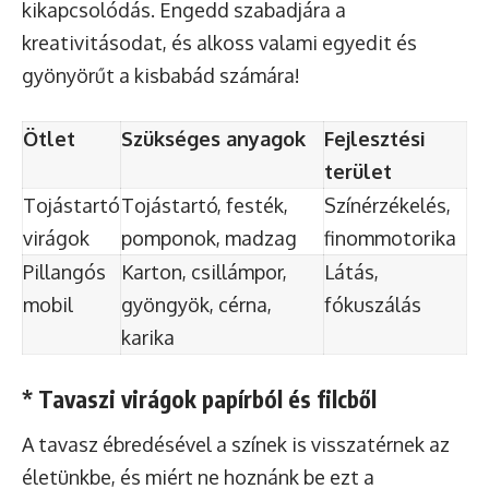
kikapcsolódás. Engedd szabadjára a
kreativitásodat, és alkoss valami egyedit és
gyönyörűt a kisbabád számára!
Ötlet
Szükséges anyagok
Fejlesztési
terület
Tojástartó
Tojástartó, festék,
Színérzékelés,
virágok
pomponok, madzag
finommotorika
Pillangós
Karton, csillámpor,
Látás,
mobil
gyöngyök, cérna,
fókuszálás
karika
* Tavaszi virágok papírból és filcből
A tavasz ébredésével a színek is visszatérnek az
életünkbe, és miért ne hoznánk be ezt a