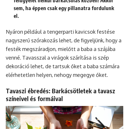
felügyelet nélkül barkácsolás közben!
Akkor
sem, ha éppen csak egy pillanatra fordulunk
el.
Nyáron például a tengerparti kavicsok festése
nagyszerű szórakozás lehet, de figyeljünk, hogy a
festék megszáradjon, mielőtt a baba a szájába
venné. Tavasszal a virágok szárítása is szép
dekoráció lehet, de tartsuk őket a baba számára
elérhetetlen helyen, nehogy megegye őket.
Tavaszi ébredés: Barkácsötletek a tavasz
színeivel és formáival