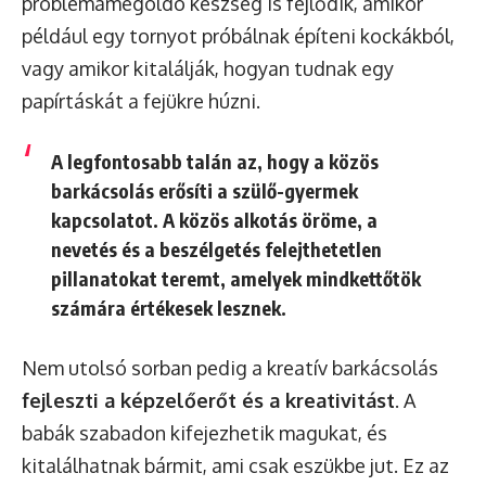
problémamegoldó készség is fejlődik, amikor
például egy tornyot próbálnak építeni kockákból,
vagy amikor kitalálják, hogyan tudnak egy
papírtáskát a fejükre húzni.
A legfontosabb talán az, hogy a közös
barkácsolás erősíti a szülő-gyermek
kapcsolatot. A közös alkotás öröme, a
nevetés és a beszélgetés felejthetetlen
pillanatokat teremt, amelyek mindkettőtök
számára értékesek lesznek.
Nem utolsó sorban pedig a kreatív barkácsolás
fejleszti a képzelőerőt és a kreativitást
. A
babák szabadon kifejezhetik magukat, és
kitalálhatnak bármit, ami csak eszükbe jut. Ez az