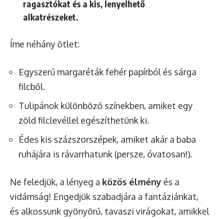
ragasztókat és a kis, lenyelhető
alkatrészeket.
Íme néhány ötlet:
Egyszerű margaréták fehér papírból és sárga
filcből.
Tulipánok különböző színekben, amiket egy
zöld filclevéllel egészíthetünk ki.
Édes kis százszorszépek, amiket akár a baba
ruhájára is rávarrhatunk (persze, óvatosan!).
Ne feledjük, a lényeg a
közös élmény
és a
vidámság! Engedjük szabadjára a fantáziánkat,
és alkossunk gyönyörű, tavaszi virágokat, amikkel