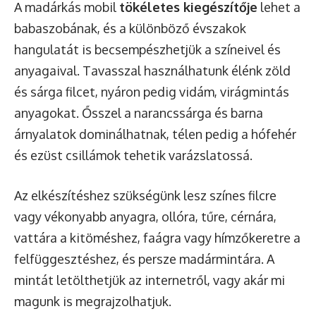
A madárkás mobil
tökéletes kiegészítője
lehet a
babaszobának, és a különböző évszakok
hangulatát is becsempészhetjük a színeivel és
anyagaival. Tavasszal használhatunk élénk zöld
és sárga filcet, nyáron pedig vidám, virágmintás
anyagokat. Ősszel a narancssárga és barna
árnyalatok dominálhatnak, télen pedig a hófehér
és ezüst csillámok tehetik varázslatossá.
Az elkészítéshez szükségünk lesz színes filcre
vagy vékonyabb anyagra, ollóra, tűre, cérnára,
vattára a kitöméshez, faágra vagy hímzőkeretre a
felfüggesztéshez, és persze madármintára. A
mintát letölthetjük az internetről, vagy akár mi
magunk is megrajzolhatjuk.