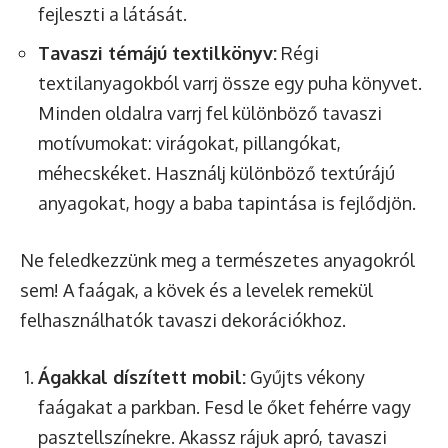
fejleszti a látását.
Tavaszi témájú textilkönyv:
Régi
textilanyagokból varrj össze egy puha könyvet.
Minden oldalra varrj fel különböző tavaszi
motívumokat: virágokat, pillangókat,
méhecskéket. Használj különböző textúrájú
anyagokat, hogy a baba tapintása is fejlődjön.
Ne feledkezzünk meg a természetes anyagokról
sem! A faágak, a kövek és a levelek remekül
felhasználhatók tavaszi dekorációkhoz.
Ágakkal díszített mobil:
Gyűjts vékony
faágakat a parkban. Fesd le őket fehérre vagy
pasztellszínekre. Akassz rájuk apró, tavaszi