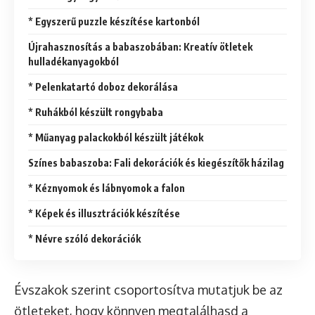
* Egyszerű puzzle készítése kartonból
Újrahasznosítás a babaszobában: Kreatív ötletek
hulladékanyagokból
* Pelenkatartó doboz dekorálása
* Ruhákból készült rongybaba
* Műanyag palackokból készült játékok
Színes babaszoba: Fali dekorációk és kiegészítők házilag
* Kéznyomok és lábnyomok a falon
* Képek és illusztrációk készítése
* Névre szóló dekorációk
Évszakok szerint csoportosítva mutatjuk be az
ötleteket, hogy könnyen megtalálhasd a