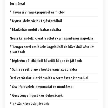
formáival
* Tavaszi virágok papírból és filcből
* Nyuszi dekorációk tojástartóból
* Madárkás mobil a babaszobába
Nyári kalandok: Kreatív ötletek a napsütéses napokra
* Tengerparti emlékek: kagylókból és kövekből készült
alkotások
* Jégkrém pálcikákból készült képek és játékok
* Színes szélforgó a kertbe vagy az ablakba
Őszi varázslat: Barkácsolás a természet kincseivel
* Őszi falevelek lenyomatai és montázsai
* Geszténye figurák és dekorációk
* Tökös díszek és játékok