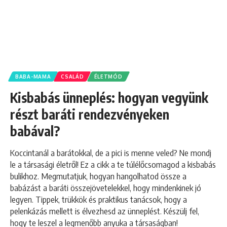
BABA-MAMA
CSALÁD
ÉLETMÓD
Kisbabás ünneplés: hogyan vegyünk
részt baráti rendezvényeken
babával?
Koccintanál a barátokkal, de a pici is menne veled? Ne mondj
le a társasági életről! Ez a cikk a te túlélőcsomagod a kisbabás
bulikhoz. Megmutatjuk, hogyan hangolhatod össze a
babázást a baráti összejövetelekkel, hogy mindenkinek jó
legyen. Tippek, trükkök és praktikus tanácsok, hogy a
pelenkázás mellett is élvezhesd az ünneplést. Készülj fel,
hogy te leszel a legmenőbb anyuka a társaságban!