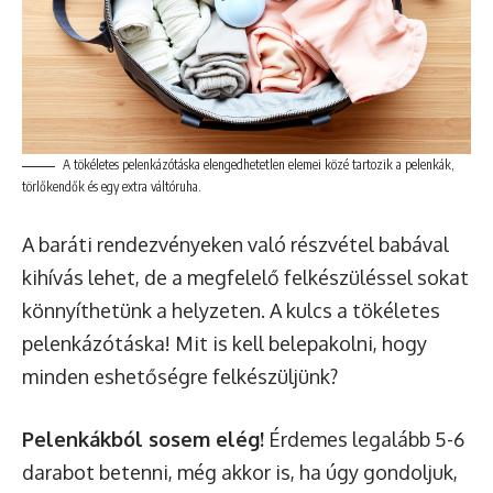
A tökéletes pelenkázótáska elengedhetetlen elemei közé tartozik a pelenkák,
törlőkendők és egy extra váltóruha.
A baráti rendezvényeken való részvétel babával
kihívás lehet, de a megfelelő felkészüléssel sokat
könnyíthetünk a helyzeten. A kulcs a tökéletes
pelenkázótáska! Mit is kell belepakolni, hogy
minden eshetőségre felkészüljünk?
Pelenkákból sosem elég!
Érdemes legalább 5-6
darabot betenni, még akkor is, ha úgy gondoljuk,