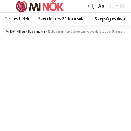
Aa
Font
Resizer
Test és Lélek
Szerelem és Párkapcsolat
Szépség és divat
Mi Nők
>
Blog
>
Baba-mama
>
Kisbabás ünneplés: hogyan vegyünk részt baráti rendezvényeken babával?