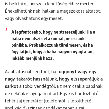
is beiktatni, persze a lehetőségekhez mérten.
Énekelhetünk neki halkan a megszokott altatót,
vagy olvashatunk egy mesét.
A legfontosabb, hogy ne stresszeljünk! Ha a
baba nem alszik el azonnal, ne essünk
pánikba. Próbálkozzunk türelmesen, és ha
úgy látjuk, hogy a baba nagyon nyugtalan,
inkább menjünk haza.
Az altatásnál segíthet, ha
függönyt vagy egy
nagy takarót használunk, hogy elszeparáljuk a
sarkot
a többi vendégtől. Ez nem csak a babának,
de nekünk is nyugalmat ad. Egy kis hordozható
fehér zaj generátor (telefonról is letölthető
applikáció) szintén csodákat tehet a zaj