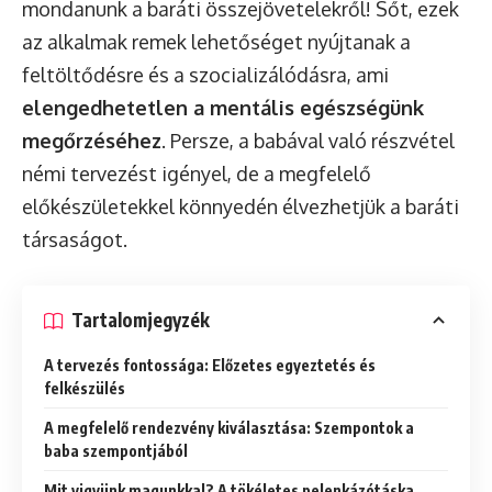
mondanunk a baráti összejövetelekről! Sőt, ezek
az alkalmak remek lehetőséget nyújtanak a
feltöltődésre és a szocializálódásra, ami
elengedhetetlen a mentális egészségünk
megőrzéséhez
. Persze, a babával való részvétel
némi tervezést igényel, de a megfelelő
előkészületekkel könnyedén élvezhetjük a baráti
társaságot.
Tartalomjegyzék
A tervezés fontossága: Előzetes egyeztetés és
felkészülés
A megfelelő rendezvény kiválasztása: Szempontok a
baba szempontjából
Mit vigyünk magunkkal? A tökéletes pelenkázótáska