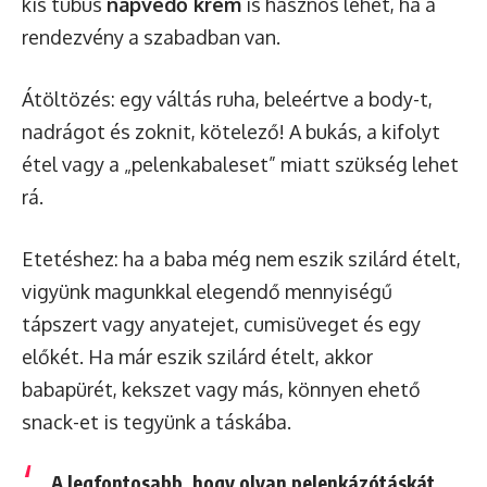
kis tubus
napvédő krém
is hasznos lehet, ha a
rendezvény a szabadban van.
Átöltözés: egy váltás ruha, beleértve a body-t,
nadrágot és zoknit, kötelező! A bukás, a kifolyt
étel vagy a „pelenkabaleset” miatt szükség lehet
rá.
Etetéshez: ha a baba még nem eszik szilárd ételt,
vigyünk magunkkal elegendő mennyiségű
tápszert vagy anyatejet, cumisüveget és egy
előkét. Ha már eszik szilárd ételt, akkor
babapürét, kekszet vagy más, könnyen ehető
snack-et is tegyünk a táskába.
A legfontosabb, hogy olyan pelenkázótáskát