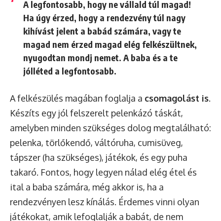
A legfontosabb, hogy
ne vállald túl magad
!
Ha úgy érzed, hogy a rendezvény túl nagy
kihívást jelent a babád számára, vagy te
magad nem érzed magad elég felkészültnek,
nyugodtan mondj nemet. A baba és a te
jólléted a legfontosabb.
A felkészülés magában foglalja a
csomagolást is
.
Készíts egy jól felszerelt pelenkázó táskát,
amelyben minden szükséges dolog megtalálható:
pelenka, törlőkendő, váltóruha, cumisüveg,
tápszer (ha szükséges), játékok, és egy puha
takaró. Fontos, hogy legyen nálad elég étel és
ital a baba számára, még akkor is, ha a
rendezvényen lesz kínálás. Érdemes vinni olyan
játékokat, amik lefoglalják a babát, de nem