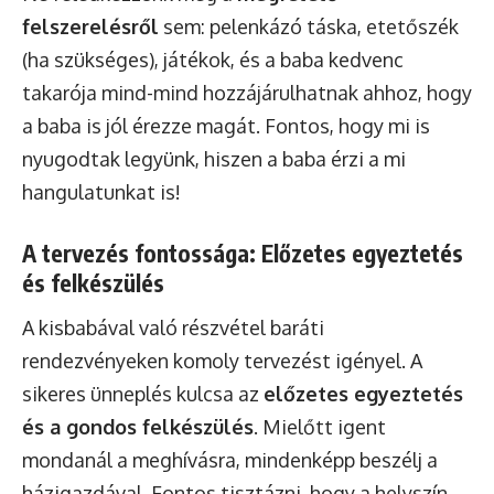
felszerelésről
sem: pelenkázó táska, etetőszék
(ha szükséges), játékok, és a baba kedvenc
takarója mind-mind hozzájárulhatnak ahhoz, hogy
a baba is jól érezze magát. Fontos, hogy mi is
nyugodtak legyünk, hiszen a baba érzi a mi
hangulatunkat is!
A tervezés fontossága: Előzetes egyeztetés
és felkészülés
A kisbabával való részvétel baráti
rendezvényeken komoly tervezést igényel. A
sikeres ünneplés kulcsa az
előzetes egyeztetés
és a gondos felkészülés
. Mielőtt igent
mondanál a meghívásra, mindenképp beszélj a
házigazdával. Fontos tisztázni, hogy a helyszín