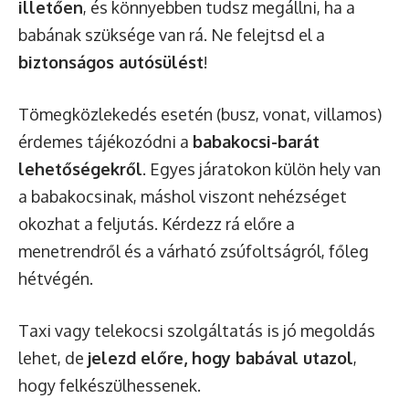
illetően
, és könnyebben tudsz megállni, ha a
babának szüksége van rá. Ne felejtsd el a
biztonságos autósülést
!
Tömegközlekedés esetén (busz, vonat, villamos)
érdemes tájékozódni a
babakocsi-barát
lehetőségekről
. Egyes járatokon külön hely van
a babakocsinak, máshol viszont nehézséget
okozhat a feljutás. Kérdezz rá előre a
menetrendről és a várható zsúfoltságról, főleg
hétvégén.
Taxi vagy telekocsi szolgáltatás is jó megoldás
lehet, de
jelezd előre, hogy babával utazol
,
hogy felkészülhessenek.