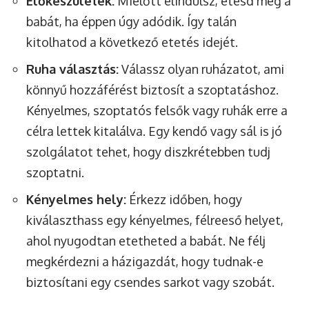
Előkészületek:
Mielőtt elindulsz, etesd meg a
babát, ha éppen úgy adódik. Így talán
kitolhatod a következő etetés idejét.
Ruha választás:
Válassz olyan ruházatot, ami
könnyű hozzáférést biztosít a szoptatáshoz.
Kényelmes, szoptatós felsők vagy ruhák erre a
célra lettek kitalálva. Egy kendő vagy sál is jó
szolgálatot tehet, hogy diszkrétebben tudj
szoptatni.
Kényelmes hely:
Érkezz időben, hogy
kiválaszthass egy kényelmes, félreeső helyet,
ahol nyugodtan etetheted a babát. Ne félj
megkérdezni a házigazdát, hogy tudnak-e
biztosítani egy csendes sarkot vagy szobát.