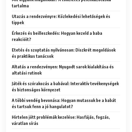
tartalma
Utazás a rendezvényre: Közlekedési lehetőségek és
tippek
Érkezés és beilleszkedés: Hogyan kezeld a baba
reakcióit?
Etetés és szoptatás nyilvánosan: Diszkrét megoldások
és praktikus tanácsok
Altatás a rendezvényen: Nyugodt sarok kialakítása és
altatási rutinok
Játék és szórakozás a babával: Interaktív tevékenységek
és biztonságos környezet
A többi vendég bevonása: Hogyan mutassuk be a babát
és tartsuk fenn a jó hangulatot?
Hirtelen jött problémák kezelése: Hasfájás, fogzás,
váratlan sírás