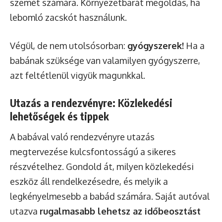
szemét számára. Környezetbarát megoldás, ha
lebomló zacskót használunk.
Végül, de nem utolsósorban:
gyógyszerek!
Ha a
babának szüksége van valamilyen gyógyszerre,
azt feltétlenül vigyük magunkkal.
Utazás a rendezvényre: Közlekedési
lehetőségek és tippek
A babával való rendezvényre utazás
megtervezése kulcsfontosságú a sikeres
részvételhez. Gondold át, milyen közlekedési
eszköz áll rendelkezésedre, és melyik a
legkényelmesebb a babád számára. Saját autóval
utazva
rugalmasabb lehetsz az időbeosztást