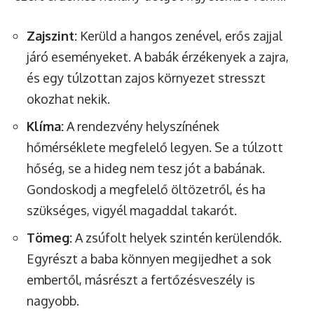
Zajszint:
Kerüld a hangos zenével, erős zajjal
járó eseményeket. A babák érzékenyek a zajra,
és egy túlzottan zajos környezet stresszt
okozhat nekik.
Klíma:
A rendezvény helyszínének
hőmérséklete megfelelő legyen. Se a túlzott
hőség, se a hideg nem tesz jót a babának.
Gondoskodj a megfelelő öltözetről, és ha
szükséges, vigyél magaddal takarót.
Tömeg:
A zsúfolt helyek szintén kerülendők.
Egyrészt a baba könnyen megijedhet a sok
embertől, másrészt a fertőzésveszély is
nagyobb.