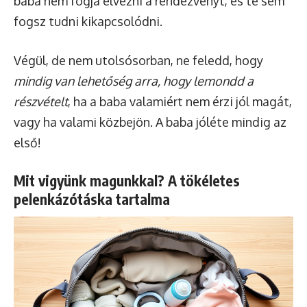
baba nem fogja élvezni a rendezvényt, és te sem
fogsz tudni kikapcsolódni.
Végül, de nem utolsósorban, ne feledd, hogy
mindig van lehetőség arra, hogy lemondd a
részvételt
, ha a baba valamiért nem érzi jól magát,
vagy ha valami közbejön. A baba jóléte mindig az
első!
Mit vigyünk magunkkal? A tökéletes
pelenkázótáska tartalma