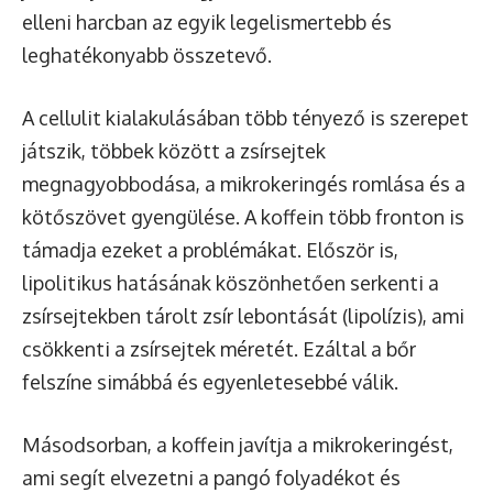
elleni harcban az egyik legelismertebb és
leghatékonyabb összetevő.
A cellulit kialakulásában több tényező is szerepet
játszik, többek között a zsírsejtek
megnagyobbodása, a mikrokeringés romlása és a
kötőszövet gyengülése. A koffein több fronton is
támadja ezeket a problémákat. Először is,
lipolitikus hatásának köszönhetően serkenti a
zsírsejtekben tárolt zsír lebontását (lipolízis), ami
csökkenti a zsírsejtek méretét. Ezáltal a bőr
felszíne simábbá és egyenletesebbé válik.
Másodsorban, a koffein javítja a mikrokeringést,
ami segít elvezetni a pangó folyadékot és