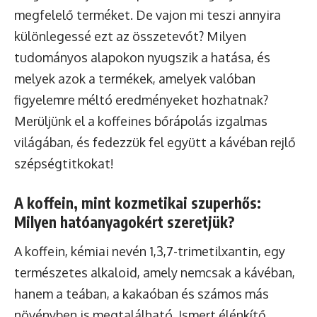
megfelelő terméket. De vajon mi teszi annyira
különlegessé ezt az összetevőt? Milyen
tudományos alapokon nyugszik a hatása, és
melyek azok a termékek, amelyek valóban
figyelemre méltó eredményeket hozhatnak?
Merüljünk el a koffeines bőrápolás izgalmas
világában, és fedezzük fel együtt a kávéban rejlő
szépségtitkokat!
A koffein, mint kozmetikai szuperhős:
Milyen hatóanyagokért szeretjük?
A koffein, kémiai nevén 1,3,7-trimetilxantin, egy
természetes alkaloid, amely nemcsak a kávéban,
hanem a teában, a kakaóban és számos más
növényben is megtalálható. Ismert élénkítő