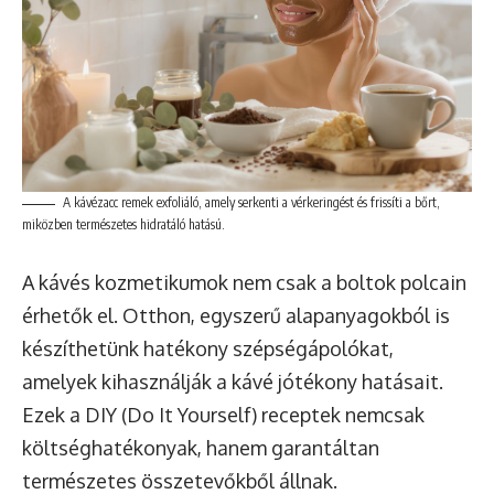
A kávézacc remek exfoliáló, amely serkenti a vérkeringést és frissíti a bőrt,
miközben természetes hidratáló hatású.
A kávés kozmetikumok nem csak a boltok polcain
érhetők el. Otthon, egyszerű alapanyagokból is
készíthetünk hatékony szépségápolókat,
amelyek kihasználják a kávé jótékony hatásait.
Ezek a DIY (Do It Yourself) receptek nemcsak
költséghatékonyak, hanem garantáltan
természetes összetevőkből állnak.