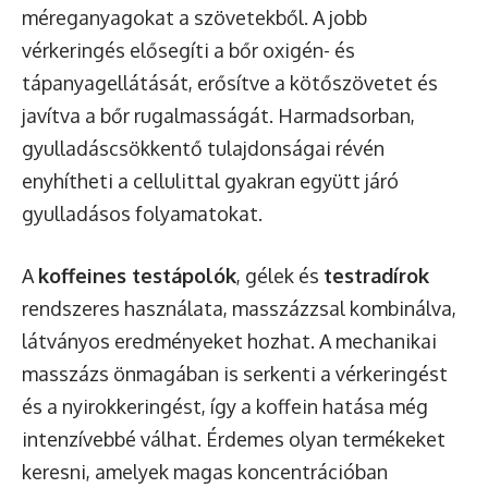
méreganyagokat a szövetekből. A jobb
vérkeringés elősegíti a bőr oxigén- és
tápanyagellátását, erősítve a kötőszövetet és
javítva a bőr rugalmasságát. Harmadsorban,
gyulladáscsökkentő tulajdonságai révén
enyhítheti a cellulittal gyakran együtt járó
gyulladásos folyamatokat.
A
koffeines testápolók
, gélek és
testradírok
rendszeres használata, masszázzsal kombinálva,
látványos eredményeket hozhat. A mechanikai
masszázs önmagában is serkenti a vérkeringést
és a nyirokkeringést, így a koffein hatása még
intenzívebbé válhat. Érdemes olyan termékeket
keresni, amelyek magas koncentrációban