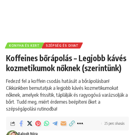
KONYHA ÉS KERT
SZÉPSÉG ÉS DIVAT
Koffeines bőrápolás – Legjobb kávés
kozmetikumok nőknek (szerintünk)
Fedezd fel a koffein csodás hatását a bőrápolásban!
Cikkünkben bemutatjuk a legjobb kávés kozmetikumokat
nőknek, amelyek frissítik, táplálják és ragyogóvá varázsolják a
bőrt. Tudd meg, miért érdemes beépíteni őket a
szépségápolási rutinodba!
25 perc olvasás
Balogh Nóra