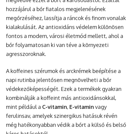
hozzájárul a bőr fiatalos megjelenésének
megőrzéséhez, lassítja a ráncok és finom vonalak
kialakulását. Az antioxidáns védelem különösen
fontos a modern, városi életmód mellett, ahol a
bőr folyamatosan ki van téve a környezeti
agresszoroknak.
A koffeines szérumok és arckrémek beépítése a
napi rutinba jelentősen megnövelheti a bőr
védekezőképességét. Ezek a termékek gyakran
kombinálják a koffeint más antioxidánsokkal,
mint például a
C-vitamin
,
E-vitamin
vagy
ferulinsav, amelyek szinergikus hatásuk révén
még hatékonyabban védik a bőrt a külső és belső
káros hatásoktól.