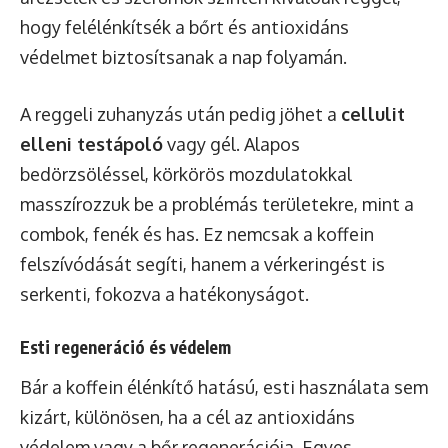
hogy felélénkítsék a bőrt és antioxidáns
védelmet biztosítsanak a nap folyamán.
A reggeli zuhanyzás után pedig jöhet a
cellulit
elleni testápoló
vagy gél. Alapos
bedörzsöléssel, körkörös mozdulatokkal
masszírozzuk be a problémás területekre, mint a
combok, fenék és has. Ez nemcsak a koffein
felszívódását segíti, hanem a vérkeringést is
serkenti, fokozva a hatékonyságot.
Esti regeneráció és védelem
Bár a koffein élénkítő hatású, esti használata sem
kizárt, különösen, ha a cél az antioxidáns
védelem vagy a bőr regenerációja. Egyes