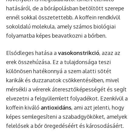
hatásáról, de a bőrápolásban betöltött szerepe
ennél sokkal összetettebb. A koffein rendkívül
sokoldalú molekula, amely számos biológiai
folyamatba képes beavatkozni a bőrben.
Elsődleges hatása a
vasokonstrikció
, azaz az
erek összehúzása. Ez a tulajdonsága teszi
különösen hatékonnyá a szem alatti sötét
karikák és duzzanatok csökkentésében, mivel
mérsékli a vérerek áteresztőképességét és segít
elvezetni a felgyülemlett folyadékot. Ezenkívül a
koffein kiváló
antioxidáns
, ami azt jelenti, hogy
képes semlegesíteni a szabadgyököket, amelyek
felelősek a bőr öregedéséért és károsodásáért.