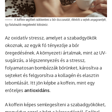
A koffein segíthet csökkenteni a bőr duzzanatát, élénkíti a sejtek anyagcseréjét,
így fiatalosabb megjelenést kölcsönöz.
Az oxidatív stressz, amelyet a szabadgyökök
okoznak, az egyik fő tényezője a bőr
öregedésének. A környezeti ártalmak, mint az UV-
sugárzás, a légszennyezés és a stressz,
folyamatosan bombázzák bőrünket, károsítva a
sejteket és felgyorsítva a kollagén és elasztin
lebomlását. Itt jön képbe a koffein, mint egy
erőteljes
antioxidáns
.
A koffein képes semlegesíteni a szabadgyököket,
megvédve ezzel a bőrt a károsodástól. Ezáltal