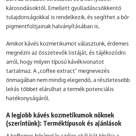
károsodásoktól. Emellett gyulladáscsökkentő
tulajdonságokkal is rendelkezik, és segíthet a bőr
pigmentfoltjainak halványításában is.
Amikor kávés kozmetikumot választunk, érdemes
megnézni az összetevők listáját, és tájékozódni
arról, hogy milyen típusú kávékivonatot
tartalmaz. A „coffee extract” megnevezés
önmagában nem mindig elegendő, a részletesebb
leírás többet elárulhat a termék potenciális
hatékonyságáról.
A legjobb kávés kozmetikumok nőknek
(szerintünk): Terméktípusok és ajánlások
A koffeines bőrápolás széles skáláját kínálja a