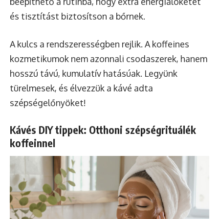
beépíthető a rutinba, hogy extra energialöketet
és tisztítást biztosítson a bőrnek.
A kulcs a rendszerességben rejlik. A koffeines
kozmetikumok nem azonnali csodaszerek, hanem
hosszú távú, kumulatív hatásúak. Legyünk
türelmesek, és élvezzük a kávé adta
szépségelőnyöket!
Kávés DIY tippek: Otthoni szépségrituálék
koffeinnel