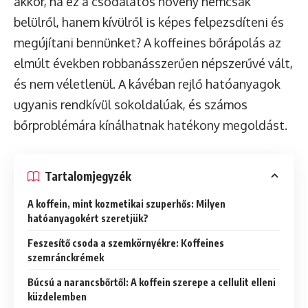
akkor, ha ez a csodálatos növény nemcsak
belülről, hanem kívülről is képes felpezsdíteni és
megújítani bennünket? A koffeines bőrápolás az
elmúlt években robbanásszerűen népszerűvé vált,
és nem véletlenül. A kávéban rejlő hatóanyagok
ugyanis rendkívül sokoldalúak, és számos
bőrproblémára kínálhatnak hatékony megoldást.
Tartalomjegyzék
A koffein, mint kozmetikai szuperhős: Milyen
hatóanyagokért szeretjük?
Feszesítő csoda a szemkörnyékre: Koffeines
szemránckrémek
Búcsú a narancsbőrtől: A koffein szerepe a cellulit elleni
küzdelemben