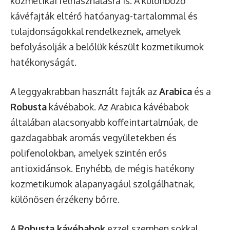
kozmetikai felhasználásra is. A különböző
kávéfajták eltérő hatóanyag-tartalommal és
tulajdonságokkal rendelkeznek, amelyek
befolyásolják a belőlük készült kozmetikumok
hatékonyságát.
A leggyakrabban használt fajták az
Arabica
és a
Robusta
kávébabok. Az Arabica kávébabok
általában alacsonyabb koffeintartalmúak, de
gazdagabbak aromás vegyületekben és
polifenolokban, amelyek szintén erős
antioxidánsok. Enyhébb, de mégis hatékony
kozmetikumok alapanyagául szolgálhatnak,
különösen érzékeny bőrre.
A
Robusta kávébabok
ezzel szemben sokkal