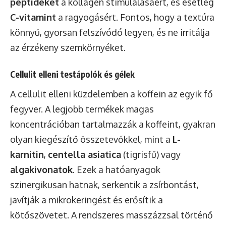
peptideket
a kollagén stimulálásáért, és esetleg
C-vitamint
a ragyogásért. Fontos, hogy a textúra
könnyű, gyorsan felszívódó legyen, és ne irritálja
az érzékeny szemkörnyéket.
Cellulit elleni testápolók és gélek
A cellulit elleni küzdelemben a koffein az egyik fő
fegyver. A legjobb termékek magas
koncentrációban tartalmazzák a koffeint, gyakran
olyan kiegészítő összetevőkkel, mint a
L-
karnitin
,
centella asiatica
(tigrisfű) vagy
algakivonatok
. Ezek a hatóanyagok
szinergikusan hatnak, serkentik a zsírbontást,
javítják a mikrokeringést és erősítik a
kötőszövetet. A rendszeres masszázzsal történő