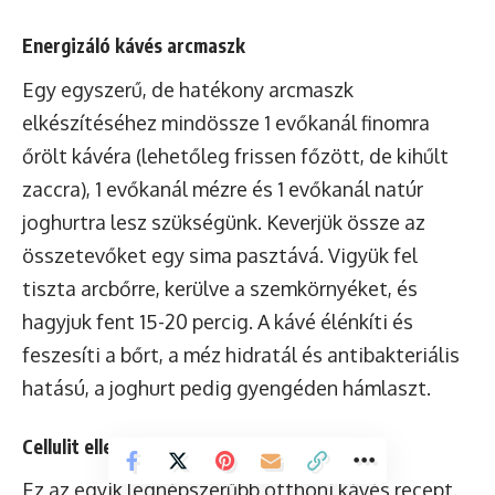
Energizáló kávés arcmaszk
Egy egyszerű, de hatékony arcmaszk
elkészítéséhez mindössze 1 evőkanál finomra
őrölt kávéra (lehetőleg frissen főzött, de kihűlt
zaccra), 1 evőkanál mézre és 1 evőkanál natúr
joghurtra lesz szükségünk. Keverjük össze az
összetevőket egy sima pasztává. Vigyük fel
tiszta arcbőrre, kerülve a szemkörnyéket, és
hagyjuk fent 15-20 percig. A kávé élénkíti és
feszesíti a bőrt, a méz hidratál és antibakteriális
hatású, a joghurt pedig gyengéden hámlaszt.
Cellulit elleni kávés testradír
Ez az egyik legnépszerűbb otthoni kávés recept.