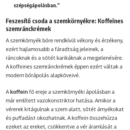
szépségápolásban.”
Feszesítő csoda a szemkörnyékre: Koffeines
szemránckrémek
A szemkörnyék bőre rendkívül vékony és érzékeny,
ezért hajlamosabb a fáradtság jeleinek, a
ráncoknak és a sötét karikáknak a megjelenésére.
A koffeines szemránckrémek éppen ezért váltak a
modern bőrápolás alapköveivé.
A
koffein
fő ereje a szemkörnyéki ápolásban a
már említett vazokonstriktor hatása. Amikor a
vérerek kitágulnak a szem alatt, sötét árnyékokat
és puffadást okozhatnak. A koffein összehúzza
ezeket az ereket, csökkentve a vér áramlását a