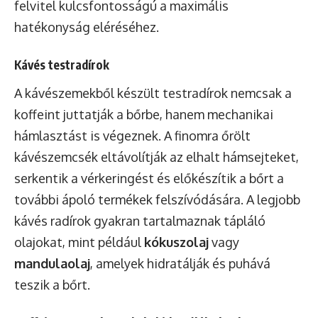
felvitel kulcsfontosságú a maximális
hatékonyság eléréséhez.
Kávés testradírok
A kávészemekből készült testradírok nemcsak a
koffeint juttatják a bőrbe, hanem mechanikai
hámlasztást is végeznek. A finomra őrölt
kávészemcsék eltávolítják az elhalt hámsejteket,
serkentik a vérkeringést és előkészítik a bőrt a
további ápoló termékek felszívódására. A legjobb
kávés radírok gyakran tartalmaznak tápláló
olajokat, mint például
kókuszolaj
vagy
mandulaolaj
, amelyek hidratálják és puhává
teszik a bőrt.