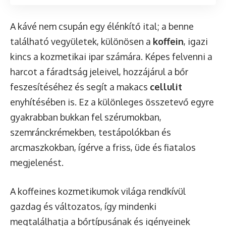
A kávé nem csupán egy élénkítő ital; a benne
található vegyületek, különösen a
koffein
, igazi
kincs a kozmetikai ipar számára. Képes felvenni a
harcot a fáradtság jeleivel, hozzájárul a bőr
feszesítéséhez és segít a makacs
cellulit
enyhítésében is. Ez a különleges összetevő egyre
gyakrabban bukkan fel szérumokban,
szemránckrémekben, testápolókban és
arcmaszkokban, ígérve a friss, üde és fiatalos
megjelenést.
A koffeines kozmetikumok világa rendkívül
gazdag és változatos, így mindenki
megtalálhatja a bőrtípusának és igényeinek