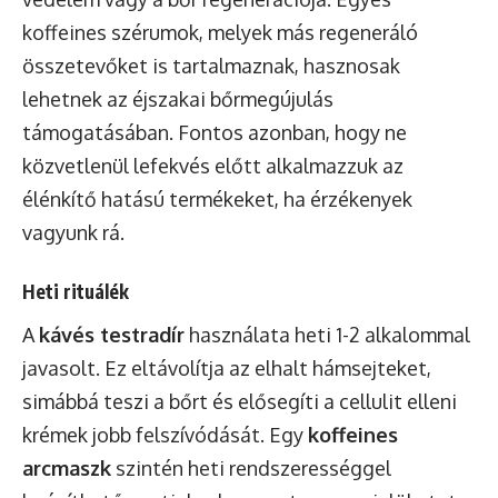
koffeines szérumok, melyek más regeneráló
összetevőket is tartalmaznak, hasznosak
lehetnek az éjszakai bőrmegújulás
támogatásában. Fontos azonban, hogy ne
közvetlenül lefekvés előtt alkalmazzuk az
élénkítő hatású termékeket, ha érzékenyek
vagyunk rá.
Heti rituálék
A
kávés testradír
használata heti 1-2 alkalommal
javasolt. Ez eltávolítja az elhalt hámsejteket,
simábbá teszi a bőrt és elősegíti a cellulit elleni
krémek jobb felszívódását. Egy
koffeines
arcmaszk
szintén heti rendszerességgel