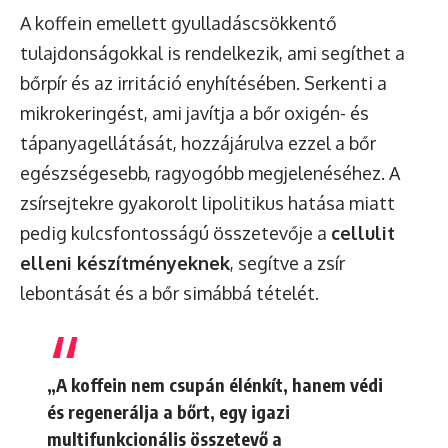
A koffein emellett gyulladáscsökkentő
tulajdonságokkal is rendelkezik, ami segíthet a
bőrpír és az irritáció enyhítésében. Serkenti a
mikrokeringést, ami javítja a bőr oxigén- és
tápanyagellátását, hozzájárulva ezzel a bőr
egészségesebb, ragyogóbb megjelenéséhez. A
zsírsejtekre gyakorolt lipolitikus hatása miatt
pedig kulcsfontosságú összetevője a
cellulit
elleni készítményeknek
, segítve a zsír
lebontását és a bőr simábbá tételét.
„A koffein nem csupán élénkít, hanem védi
és regenerálja a bőrt, egy igazi
multifunkcionális összetevő a