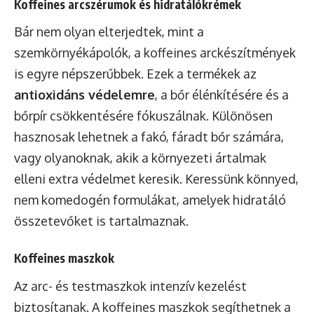
Koffeines arcszérumok és hidratálókrémek
Bár nem olyan elterjedtek, mint a
szemkörnyékápolók, a koffeines arckészítmények
is egyre népszerűbbek. Ezek a termékek az
antioxidáns védelemre
, a bőr élénkítésére és a
bőrpír csökkentésére fókuszálnak. Különösen
hasznosak lehetnek a fakó, fáradt bőr számára,
vagy olyanoknak, akik a környezeti ártalmak
elleni extra védelmet keresik. Keressünk könnyed,
nem komedogén formulákat, amelyek hidratáló
összetevőket is tartalmaznak.
Koffeines maszkok
Az arc- és testmaszkok intenzív kezelést
biztosítanak. A koffeines maszkok segíthetnek a