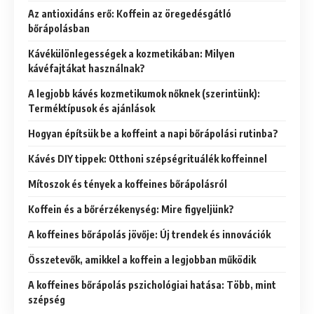
Az antioxidáns erő: Koffein az öregedésgátló
bőrápolásban
Kávékülönlegességek a kozmetikában: Milyen
kávéfajtákat használnak?
A legjobb kávés kozmetikumok nőknek (szerintünk):
Terméktípusok és ajánlások
Hogyan építsük be a koffeint a napi bőrápolási rutinba?
Kávés DIY tippek: Otthoni szépségrituálék koffeinnel
Mítoszok és tények a koffeines bőrápolásról
Koffein és a bőrérzékenység: Mire figyeljünk?
A koffeines bőrápolás jövője: Új trendek és innovációk
Összetevők, amikkel a koffein a legjobban működik
A koffeines bőrápolás pszichológiai hatása: Több, mint
szépség