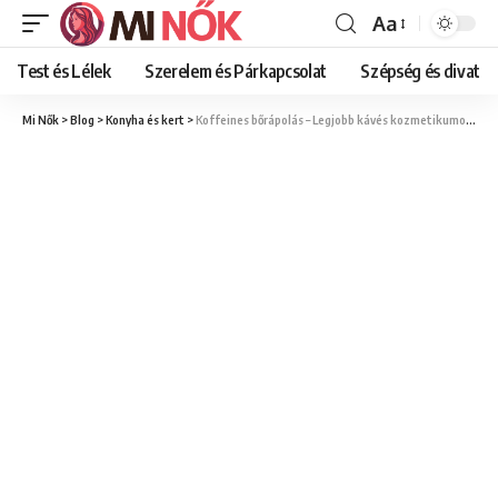
Aa
Font
Resizer
Test és Lélek
Szerelem és Párkapcsolat
Szépség és divat
Mi Nők
>
Blog
>
Konyha és kert
>
Koffeines bőrápolás – Legjobb kávés kozmetikumok nőknek (szerintünk)