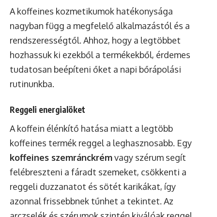
A koffeines kozmetikumok hatékonysága
nagyban függ a megfelelő alkalmazástól és a
rendszerességtől. Ahhoz, hogy a legtöbbet
hozhassuk ki ezekből a termékekből, érdemes
tudatosan beépíteni őket a napi bőrápolási
rutinunkba.
Reggeli energialöket
A koffein élénkítő hatása miatt a legtöbb
koffeines termék reggel a leghasznosabb. Egy
koffeines szemránckrém
vagy szérum segít
felébreszteni a fáradt szemeket, csökkenti a
reggeli duzzanatot és sötét karikákat, így
azonnal frissebbnek tűnhet a tekintet. Az
arczselék és szérumok szintén kiválóak reggel,