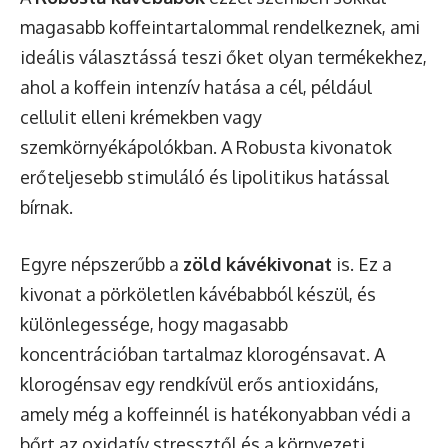
magasabb koffeintartalommal rendelkeznek, ami
ideális választássá teszi őket olyan termékekhez,
ahol a koffein intenzív hatása a cél, például
cellulit elleni krémekben vagy
szemkörnyékápolókban. A Robusta kivonatok
erőteljesebb stimuláló és lipolitikus hatással
bírnak.
Egyre népszerűbb a
zöld kávékivonat
is. Ez a
kivonat a pörköletlen kávébabból készül, és
különlegessége, hogy magasabb
koncentrációban tartalmaz klorogénsavat. A
klorogénsav egy rendkívül erős antioxidáns,
amely még a koffeinnél is hatékonyabban védi a
bőrt az oxidatív stressztől és a környezeti