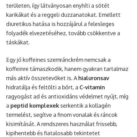
területen, így látványosan enyhíti a sötét
karikákat és a reggeli duzzanatokat. Emellett
diuretikus hatása is hozzájárul a felesleges
folyadék elvezetéséhez, tovább csökkentve a
táskákat.
Egy jó koffeines szemránckrém nemcsak a
koffeinre támaszkodik, hanem gyakran tartalmaz
más aktív összetevőket is. A
hialuronsav
hidratálja és feltölti a bőrt, a
C-vitamin
ragyogást ad és antioxidáns védelmet nyújt, míg
a
peptid komplexek
serkentik a kollagén
termelést, segítve a finom vonalak és ráncok
kisimítását. A rendszeres használat frissebb,
kipihentebb és fiatalosabb tekintetet