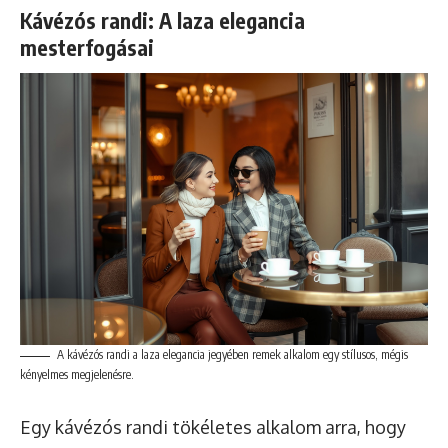
Kávézós randi: A laza elegancia
mesterfogásai
A kávézós randi a laza elegancia jegyében remek alkalom egy stílusos, mégis
kényelmes megjelenésre.
Egy kávézós randi tökéletes alkalom arra, hogy