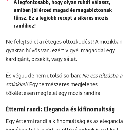
A legfontosabb, hogy olyan ruhát válassz,
amiben jól érzed magad és magabiztosnak
tűnsz. Ez a legjobb recept a sikeres mozis
randihoz!
Ne felejtsd el a réteges öltözködést! A mozikban
gyakran hűvös van, ezért vigyél magaddal egy
kardigánt, dzsekit, vagy sálat.
És végül, de nem utolsó sorban:
Ne ess túlzásba a
sminkkel!
Egy természetes megjelenés
tökéletesen megfelel egy mozis randira.
Éttermi randi: Elegancia és kifinomultság
Egy éttermi randi a kifinomultság és az elegancia
jegyében telik, ezért az öltözékednek is ezt kell