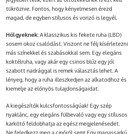
tükröznie. Fontos, hogy kényelmesen érezd
magad, de egyben stílusos és vonzó is legyél.
Hölgyeknek:
A klasszikus kis fekete ruha (LBD)
sosem okoz csalódást. Viszont ne félj kísérletezni
más színekkel és szabásokkal sem. Egy elegáns
koktélruha, vagy akár egy csinos blúz egy jól
szabott nadrággal is remek választás lehet. A
lényeg, hogy a ruha illeszkedjen az alkatodhoz és
kiemelje az előnyös tulajdonságaidat.
A kiegészítők kulcsfontosságúak! Egy szép
nyaklánc, egy elegáns fülbevaló vagy egy stílusos
karkötő feldobhatja az egész megjelenésedet.
Ne feledkezz meg a cipőről sem! Egy magassarkú