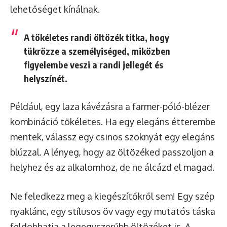
lehetőséget kínálnak.
A tökéletes randi öltözék titka, hogy
tükrözze a személyiséged, miközben
figyelembe veszi a randi jellegét és
helyszínét.
Például, egy laza kávézásra a farmer-póló-blézer
kombináció tökéletes. Ha egy elegáns étterembe
mentek, válassz egy csinos szoknyát egy elegáns
blúzzal. A lényeg, hogy az öltözéked passzoljon a
helyhez és az alkalomhoz, de ne álcázd el magad.
Ne feledkezz meg a kiegészítőkről sem! Egy szép
nyaklánc, egy stílusos öv vagy egy mutatós táska
feldobhatja a legegyszerűbb öltözéket is. A