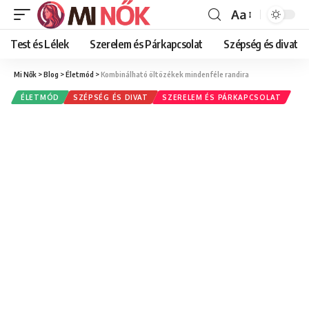
Aa
Font
Resizer
Test és Lélek
Szerelem és Párkapcsolat
Szépség és divat
Mi Nők
>
Blog
>
Életmód
>
Kombinálható öltözékek mindenféle randira
ÉLETMÓD
SZÉPSÉG ÉS DIVAT
SZERELEM ÉS PÁRKAPCSOLAT