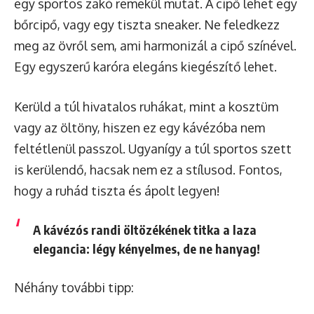
egy sportos zakó remekül mutat. A cipő lehet egy
bőrcipő, vagy egy tiszta sneaker. Ne feledkezz
meg az övről sem, ami harmonizál a cipő színével.
Egy egyszerű karóra elegáns kiegészítő lehet.
Kerüld a túl hivatalos ruhákat, mint a kosztüm
vagy az öltöny, hiszen ez egy kávézóba nem
feltétlenül passzol. Ugyanígy a túl sportos szett
is kerülendő, hacsak nem ez a stílusod. Fontos,
hogy a ruhád tiszta és ápolt legyen!
A kávézós randi öltözékének titka a laza
elegancia: légy kényelmes, de ne hanyag!
Néhány további tipp: