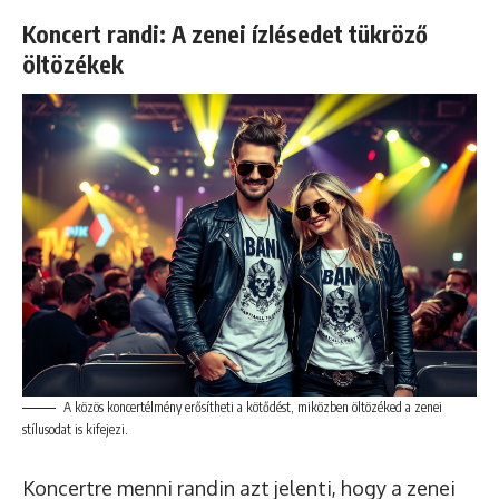
Koncert randi: A zenei ízlésedet tükröző
öltözékek
A közös koncertélmény erősítheti a kötődést, miközben öltözéked a zenei
stílusodat is kifejezi.
Koncertre menni randin azt jelenti, hogy a zenei