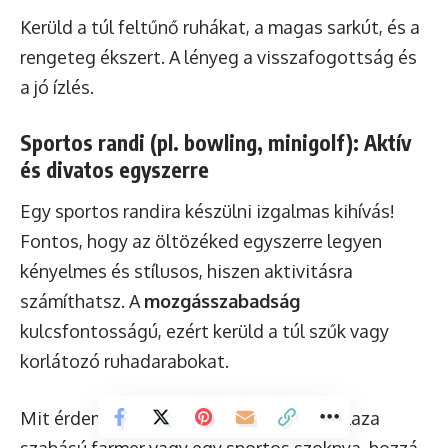
Kerüld a túl feltűnő ruhákat, a magas sarkút, és a
rengeteg ékszert. A lényeg a visszafogottság és
a jó ízlés.
Sportos randi (pl. bowling, minigolf): Aktív
és divatos egyszerre
Egy sportos randira készülni izgalmas kihívás!
Fontos, hogy az öltözéked egyszerre legyen
kényelmes és stílusos, hiszen aktivitásra
számíthatsz. A
mozgásszabadság
kulcsfontosságú, ezért kerüld a túl szűk vagy
korlátozó ruhadarabokat.
Mit érdemes választani? Egy csinos, de laza
szabású farmer vagy egy sportos szoknya, hozzá