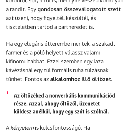
körödről, sőt, arról is, mennyire veszed komolyan
a randit. Egy
gondosan összeválogatott szett
azt üzeni, hogy figyeltél, készültél, és
tiszteletben tartod a partneredet is.
Ha egy elegáns étterembe mentek, a szakadt
farmer és a póló helyett válassz valami
kifinomultabbat. Ezzel szemben egy laza
kávézásnál egy túl formális ruha túlzásnak
tűnhet. Fontos az
alkalomhoz illő öltözet
.
Az öltözéked a nonverbális kommunikációd
része. Azzal, ahogy öltözöl, üzenetet
küldesz anélkül, hogy egy szót is szólnál.
A
kényelem
is kulcsfontosságú. Ha