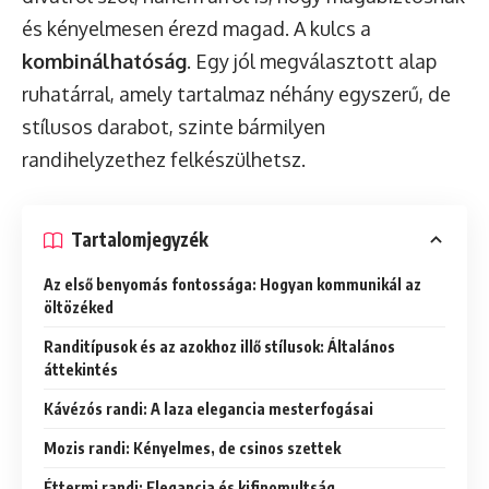
és kényelmesen érezd magad. A kulcs a
kombinálhatóság
. Egy jól megválasztott alap
ruhatárral, amely tartalmaz néhány egyszerű, de
stílusos darabot, szinte bármilyen
randihelyzethez felkészülhetsz.
Tartalomjegyzék
Az első benyomás fontossága: Hogyan kommunikál az
öltözéked
Randitípusok és az azokhoz illő stílusok: Általános
áttekintés
Kávézós randi: A laza elegancia mesterfogásai
Mozis randi: Kényelmes, de csinos szettek
Éttermi randi: Elegancia és kifinomultság