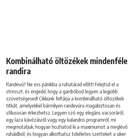
Kombinálható öltözékek mindenféle
randira
Randevú? Ne ess pánikba a ruhatárad előtt! Felejtsd el a
stresszt, és engedd, hogy a gardróbod legyen a legjobb
szövetségesed! Cikkünk feltárja a kombinálható öltözékek
titkát, amelyekkel bármilyen randevúra magabiztosan és
stílusosan érkezhetsz. Legyen szó egy elegáns vacsoráról,
egy laza kávézásról vagy egy kalandos programról, mi
megmutatjuk, hogyan hozhatod ki a maximumot a meglévő
ruháidból, és hogyan alkothatsz tökéletes szetteket a siker