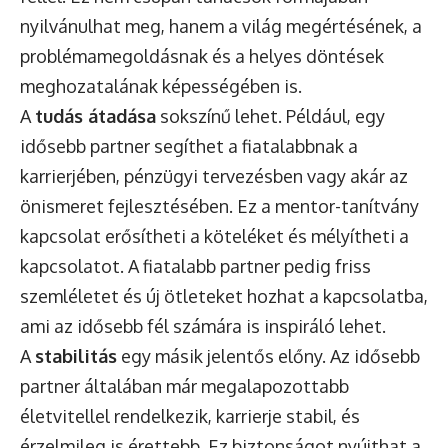
nyilvánulhat meg, hanem a világ megértésének, a
problémamegoldásnak és a helyes döntések
meghozatalának képességében is.
A
tudás átadása
sokszínű lehet. Például, egy
idősebb partner segíthet a fiatalabbnak a
karrierjében, pénzügyi tervezésben vagy akár az
önismeret fejlesztésében. Ez a mentor-tanítvány
kapcsolat erősítheti a köteléket és mélyítheti a
kapcsolatot. A fiatalabb partner pedig friss
szemléletet és új ötleteket hozhat a kapcsolatba,
ami az idősebb fél számára is inspiráló lehet.
A
stabilitás
egy másik jelentős előny. Az idősebb
partner általában már megalapozottabb
életvitellel rendelkezik, karrierje stabil, és
érzelmileg is érettebb. Ez biztonságot nyújthat a