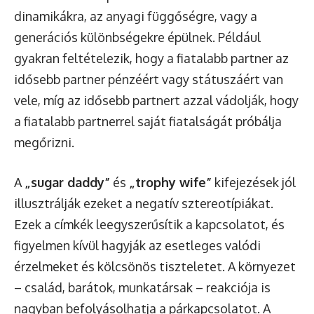
dinamikákra, az anyagi függőségre, vagy a
generációs különbségekre épülnek. Például
gyakran feltételezik, hogy a fiatalabb partner az
idősebb partner pénzéért vagy státuszáért van
vele, míg az idősebb partnert azzal vádolják, hogy
a fiatalabb partnerrel saját fiatalságát próbálja
megőrizni.
A
„sugar daddy”
és
„trophy wife”
kifejezések jól
illusztrálják ezeket a negatív sztereotípiákat.
Ezek a címkék leegyszerűsítik a kapcsolatot, és
figyelmen kívül hagyják az esetleges valódi
érzelmeket és kölcsönös tiszteletet. A környezet
– család, barátok, munkatársak – reakciója is
nagyban befolyásolhatja a párkapcsolatot. A