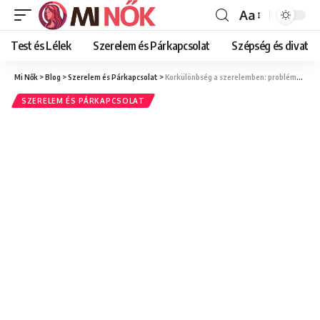
Aa
Font
Resizer
Test és Lélek
Szerelem és Párkapcsolat
Szépség és divat
Mi Nők
>
Blog
>
Szerelem és Párkapcsolat
>
Korkülönbség a szerelemben: problémák és előnyök
SZERELEM ÉS PÁRKAPCSOLAT