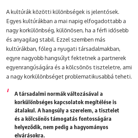
A kultúrák közötti különbségek is jelentősek.
Egyes kultúrákban a mai napig elfogadottabb a
nagy korkülönbség, különösen, ha a férfi idősebb
és anyagilag stabil. Ezzel szemben más
kultúrákban, főleg a nyugati társadalmakban,
egyre nagyobb hangsúlyt fektetnek a partnerek
egyenrangúságára és a kölcsönös tiszteletre, ami
a nagy korkülönbséget problematikusabbá teheti.
A társadalmi normák változásával a
korkülönbséges kapcsolatok megítélése is
átalakul. A hangsúly a szerelem, a tisztelet
és a kölcsönös támogatás fontosságára
helyeződik, nem pedig a hagyományos
elvárásokra.