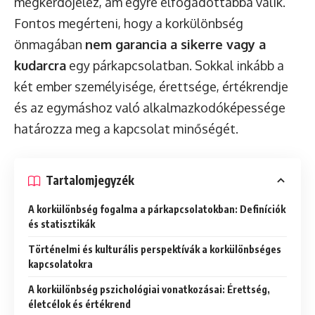
megkérdőjelez, ám egyre elfogadottabbá válik.
Fontos megérteni, hogy a korkülönbség
önmagában
nem garancia a sikerre vagy a
kudarcra
egy párkapcsolatban. Sokkal inkább a
két ember személyisége, érettsége, értékrendje
és az egymáshoz való alkalmazkodóképessége
határozza meg a kapcsolat minőségét.
Tartalomjegyzék
A korkülönbség fogalma a párkapcsolatokban: Definíciók
és statisztikák
Történelmi és kulturális perspektívák a korkülönbséges
kapcsolatokra
A korkülönbség pszichológiai vonatkozásai: Érettség,
életcélok és értékrend