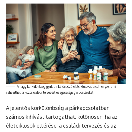
A nagy korkülönbség gyakran különböző életciklusokat eredményez, ami
nehezítheti a közös családi tervezést és egészségügyi döntéseket.
A jelentős korkülönbség a párkapcsolatban
számos kihívást tartogathat, különösen, ha az
életciklusok eltérése, a családi tervezés és az