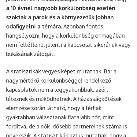
a 10 évnél nagyobb korkülönbség esetén
szoktak a párok és a környezetük jobban
odafigyelni a témára.
Azonban fontos
hangsúlyozni, hogy a korkülönbség önmagában
nem feltétlenül jelenti a kapcsolat sikerének vagy
bukásának zálogát.
A statisztikák vegyes képet mutatnak. Bár a
nagymértékű korkülönbséggel rendelkező
kapcsolatok nem a leggyakoribbak, azért
léteznek és működhetnek. A házasságkötések
elemzése során látható, hogy a férfiak
gyakrabban választanak fiatalabb nőt, mint
fordítva, de a nők idősebb partnereinek száma is
növekszik. A statisztikák azt is mutatják, hogy a