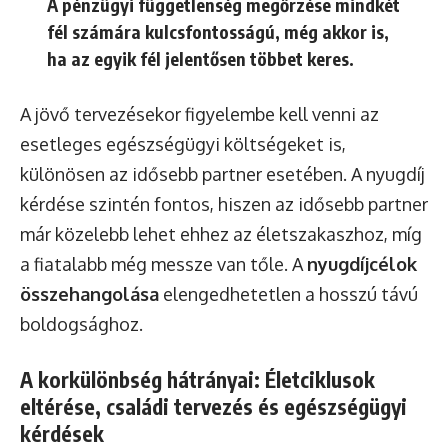
A pénzügyi függetlenség megőrzése mindkét
fél számára kulcsfontosságú, még akkor is,
ha az egyik fél jelentősen többet keres.
A jövő tervezésekor figyelembe kell venni az
esetleges egészségügyi költségeket is,
különösen az idősebb partner esetében. A nyugdíj
kérdése szintén fontos, hiszen az idősebb partner
már közelebb lehet ehhez az életszakaszhoz, míg
a fiatalabb még messze van tőle. A
nyugdíjcélok
összehangolása
elengedhetetlen a hosszú távú
boldogsághoz.
A korkülönbség hátrányai: Életciklusok
eltérése, családi tervezés és egészségügyi
kérdések