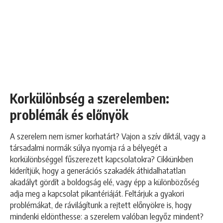
Korkülönbség a szerelemben:
problémák és előnyök
A szerelem nem ismer korhatárt? Vajon a szív diktál, vagy a
társadalmi normák súlya nyomja rá a bélyegét a
korkülönbséggel fűszerezett kapcsolatokra? Cikkünkben
kiderítjük, hogy a generációs szakadék áthidalhatatlan
akadályt gördít a boldogság elé, vagy épp a különbözőség
adja meg a kapcsolat pikantériáját. Feltárjuk a gyakori
problémákat, de rávilágítunk a rejtett előnyökre is, hogy
mindenki eldönthesse: a szerelem valóban legyőz mindent?