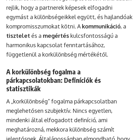
rejlik, hogy a partnerek képesek elfogadni
egymást a különbségeikkel együtt, és hajlandóak
kompromisszumokat kötni. A
kommunikáció
, a
tisztelet
és a
megértés
kulcsfontosságú a
harmonikus kapcsolat fenntartásához,
függetlenül a korkülönbség mértékétől.
A korkülönbség fogalma a
párkapcsolatokban: Definíciók és
statisztikák
A „korkülönbség” fogalma párkapcsolatban
meglehetősen szubjektív. Nincs egyetlen,
mindenki által elfogadott definíció, ami
meghatározná, mekkora különbség számít
jelentősnek. Általánosságban elmondható, hogy