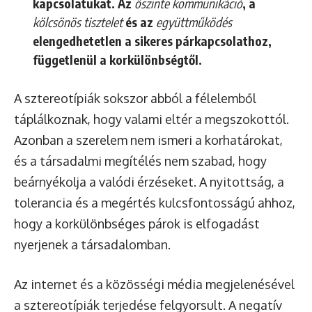
kapcsolatukat. Az
őszinte kommunikáció
, a
kölcsönös tisztelet
és az
együttműködés
elengedhetetlen a sikeres párkapcsolathoz,
függetlenül a korkülönbségtől.
A sztereotípiák sokszor abból a félelemből
táplálkoznak, hogy valami eltér a megszokottól.
Azonban a szerelem nem ismeri a korhatárokat,
és a társadalmi megítélés nem szabad, hogy
beárnyékolja a valódi érzéseket. A nyitottság, a
tolerancia és a megértés kulcsfontosságú ahhoz,
hogy a korkülönbséges párok is elfogadást
nyerjenek a társadalomban.
Az internet és a közösségi média megjelenésével
a sztereotípiák terjedése felgyorsult. A negatív