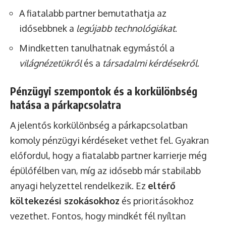
A fiatalabb partner bemutathatja az
idősebbnek a
legújabb technológiákat
.
Mindketten tanulhatnak egymástól a
világnézetükről
és a
társadalmi kérdésekről
.
Pénzügyi szempontok és a korkülönbség
hatása a párkapcsolatra
A jelentős korkülönbség a párkapcsolatban
komoly pénzügyi kérdéseket vethet fel. Gyakran
előfordul, hogy a fiatalabb partner karrierje még
épülőfélben van, míg az idősebb már stabilabb
anyagi helyzettel rendelkezik. Ez
eltérő
költekezési szokásokhoz
és prioritásokhoz
vezethet. Fontos, hogy mindkét fél nyíltan