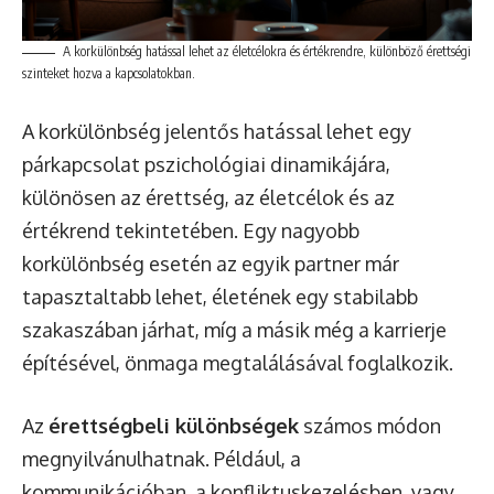
A korkülönbség hatással lehet az életcélokra és értékrendre, különböző érettségi
szinteket hozva a kapcsolatokban.
A korkülönbség jelentős hatással lehet egy
párkapcsolat pszichológiai dinamikájára,
különösen az érettség, az életcélok és az
értékrend tekintetében. Egy nagyobb
korkülönbség esetén az egyik partner már
tapasztaltabb lehet, életének egy stabilabb
szakaszában járhat, míg a másik még a karrierje
építésével, önmaga megtalálásával foglalkozik.
Az
érettségbeli különbségek
számos módon
megnyilvánulhatnak. Például, a
kommunikációban, a konfliktuskezelésben, vagy