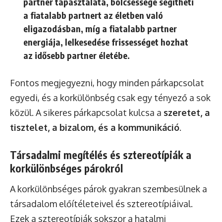
partner tapasztalata, bölcsessége segítheti
a fiatalabb partnert az életben való
eligazodásban, míg a fiatalabb partner
energiája, lelkesedése frissességet hozhat
az idősebb partner életébe.
Fontos megjegyezni, hogy minden párkapcsolat
egyedi, és a korkülönbség csak egy tényező a sok
közül. A sikeres párkapcsolat kulcsa a
szeretet, a
tisztelet, a bizalom, és a kommunikáció
.
Társadalmi megítélés és sztereotípiák a
korkülönbséges párokról
A korkülönbséges párok gyakran szembesülnek a
társadalom előítéleteivel és sztereotípiáival.
Ezek a sztereotípiák sokszor a hatalmi