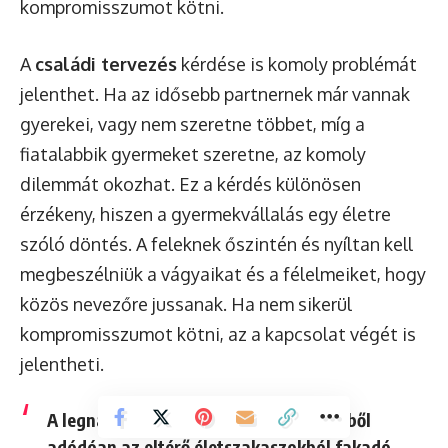
kompromisszumot kötni.
A
családi tervezés
kérdése is komoly problémát
jelenthet. Ha az idősebb partnernek már vannak
gyerekei, vagy nem szeretne többet, míg a
fiatalabbik gyermeket szeretne, az komoly
dilemmát okozhat. Ez a kérdés különösen
érzékeny, hiszen a gyermekvállalás egy életre
szóló döntés. A feleknek őszintén és nyíltan kell
megbeszélniük a vágyaikat és a félelmeiket, hogy
közös nevezőre jussanak. Ha nem sikerül
kompromisszumot kötni, az a kapcsolat végét is
jelentheti.
A legnagyobb kihívást a korkülönbségből
adódóan az eltérő életszakaszokból fakadó,