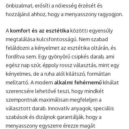
önbizalmat, erősíti a nőiesség érzését és
hozzájárul ahhoz, hogy a menyasszony ragyogjon.
A
komfort és az esztétika
közötti egyensúly
megtalálása kulcsfontosságú. Nem szabad
feláldozni a kényelmet az esztétika oltárán, és
fordítva sem. Egy gyönyörű csipkés darab, ami
egész nap szúr, éppoly rossz választás, mint egy
kényelmes, de a ruha alól kilátszó, formátlan
melltartó. A modern
alkalmi fehérnemű
kínálat
szerencsére lehetővé teszi, hogy mindkét
szempontnak maximálisan megfeleljen a
választott darab. Innovatív anyagok, speciális
szabások és dizájnok garantálják, hogy a
menyasszony egyszerre érezze magát