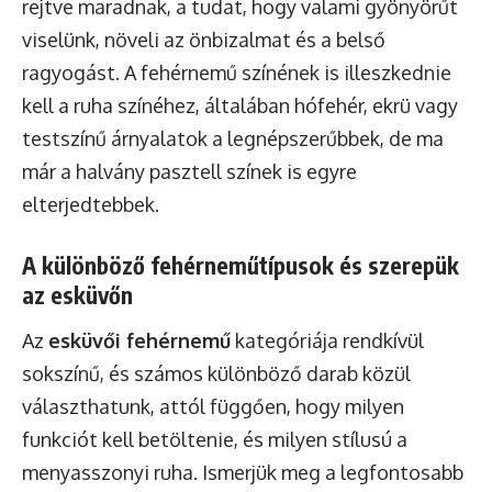
rejtve maradnak, a tudat, hogy valami gyönyörűt
viselünk, növeli az önbizalmat és a belső
ragyogást. A fehérnemű színének is illeszkednie
kell a ruha színéhez, általában hófehér, ekrü vagy
testszínű árnyalatok a legnépszerűbbek, de ma
már a halvány pasztell színek is egyre
elterjedtebbek.
A különböző fehérneműtípusok és szerepük
az esküvőn
Az
esküvői fehérnemű
kategóriája rendkívül
sokszínű, és számos különböző darab közül
választhatunk, attól függően, hogy milyen
funkciót kell betöltenie, és milyen stílusú a
menyasszonyi ruha. Ismerjük meg a legfontosabb