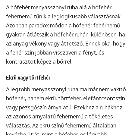
A hófehér menyasszonyi ruha alá a hófehér
fehérnemű tűnik a leglogikusabb választásnak.
Azonban paradox módon a hófehér fehérnemű
gyakran átlátszik a hófehér ruhán, különösen, ha
az anyag vékony vagy áttetsző. Ennek oka, hogy
a fehér szín jobban visszaveri a fényt, és
kontrasztot képez a bőrrel.
Ekrü vagy törtfehér
A legtöbb menyasszonyi ruha ma már nem vakító
hófehér, hanem ekrü, törtfehér, elefántcsontszín
vagy pezsgőszín árnyalatú. Ezekhez a ruhákhoz
az azonos árnyalatú fehérnemű a tökéletes
választás. Az ekrü színű fehérnemű általában
kevésbé üt át, mint a hófehér, és lágyabb,