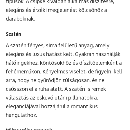
típusok. A csipke kiválóan alkalmas díszítésre,
elegáns és érzéki megjelenést kölcsönöz a
daraboknak.
Szatén
A szatén fényes, sima felületű anyag, amely
elegáns és luxus hatást kelt. Gyakran használják
hálóingekhez, köntösökhöz és díszítőelemként a
fehérneműkön. Kényelmes viselet, de figyelni kell
arra, hogy ne gyűrődjön túlságosan, és ne
csússzon el a ruha alatt. A szatén is remek
választás az esküvő utáni pillanatokra,
eleganciájával hozzájárul a romantikus
hangulathoz.