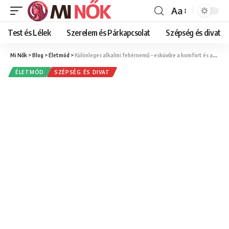
Aa
Font
Resizer
Test és Lélek
Szerelem és Párkapcsolat
Szépség és divat
Mi Nők
>
Blog
>
Életmód
>
Különleges alkalmi fehérnemű – esküvőre a komfort és az esztétika egyensúlya
ÉLETMÓD
SZÉPSÉG ÉS DIVAT