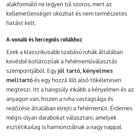
alakformáló ne legyen túl szoros, mert az
kellemetlenséget okozhat és nem természetes
hatást kelt.
A-vonalú és hercegnős ruhákhoz
Ezek a klasszikusabb szabású ruhák általában
kevésbé korlátozóak a fehérneműválasztás
szempontjából. Egy
jól tartó, kényelmes
melltartó
és egy hozzá illő alsó tökéletesen
megteszi. Itt a hangsúly inkább a kényelmen és az
anyagon van, hiszen a ruha vastagsága és
redőzése általában elrejti a fehérneműt. Érdemes
mégis olyan darabokat választani, amelyek
esztétikailag is harmonizálnak a nagy nappal.