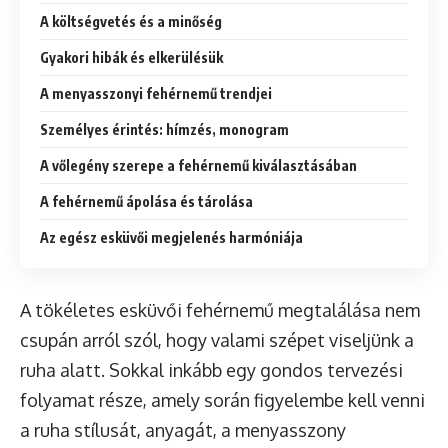
A költségvetés és a minőség
Gyakori hibák és elkerülésük
A menyasszonyi fehérnemű trendjei
Személyes érintés: hímzés, monogram
A vőlegény szerepe a fehérnemű kiválasztásában
A fehérnemű ápolása és tárolása
Az egész esküvői megjelenés harmóniája
A tökéletes esküvői fehérnemű megtalálása nem
csupán arról szól, hogy valami szépet viseljünk a
ruha alatt. Sokkal inkább egy gondos tervezési
folyamat része, amely során figyelembe kell venni
a ruha stílusát, anyagát, a menyasszony