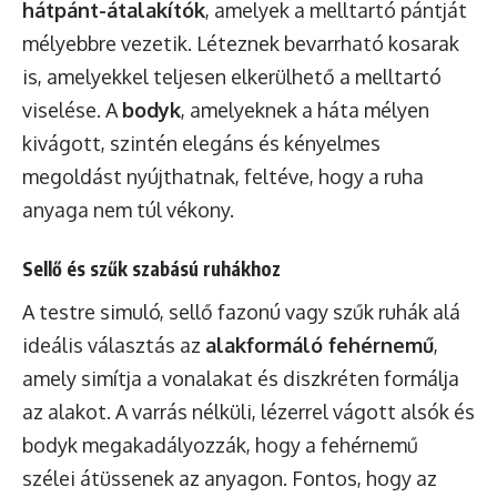
hátpánt-átalakítók
, amelyek a melltartó pántját
mélyebbre vezetik. Léteznek bevarrható kosarak
is, amelyekkel teljesen elkerülhető a melltartó
viselése. A
bodyk
, amelyeknek a háta mélyen
kivágott, szintén elegáns és kényelmes
megoldást nyújthatnak, feltéve, hogy a ruha
anyaga nem túl vékony.
Sellő és szűk szabású ruhákhoz
A testre simuló, sellő fazonú vagy szűk ruhák alá
ideális választás az
alakformáló fehérnemű
,
amely simítja a vonalakat és diszkréten formálja
az alakot. A varrás nélküli, lézerrel vágott alsók és
bodyk megakadályozzák, hogy a fehérnemű
szélei átüssenek az anyagon. Fontos, hogy az