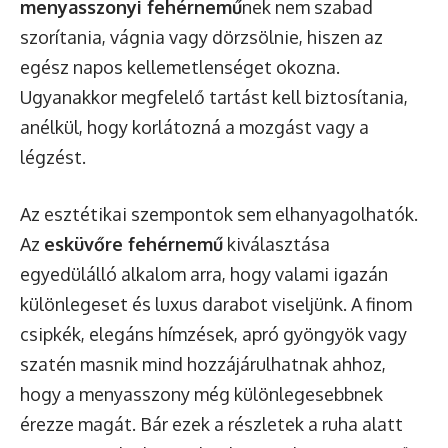
menyasszonyi fehérnemű
nek nem szabad
szorítania, vágnia vagy dörzsölnie, hiszen az
egész napos kellemetlenséget okozna.
Ugyanakkor megfelelő tartást kell biztosítania,
anélkül, hogy korlátozná a mozgást vagy a
légzést.
Az esztétikai szempontok sem elhanyagolhatók.
Az
esküvőre fehérnemű
kiválasztása
egyedülálló alkalom arra, hogy valami igazán
különlegeset és luxus darabot viseljünk. A finom
csipkék, elegáns hímzések, apró gyöngyök vagy
szatén masnik mind hozzájárulhatnak ahhoz,
hogy a menyasszony még különlegesebbnek
érezze magát. Bár ezek a részletek a ruha alatt