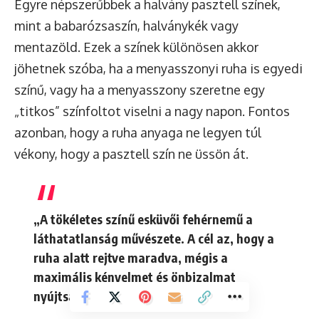
Egyre népszerűbbek a halvány pasztell színek,
mint a babarózsaszín, halványkék vagy
mentazöld. Ezek a színek különösen akkor
jöhetnek szóba, ha a menyasszonyi ruha is egyedi
színű, vagy ha a menyasszony szeretne egy
„titkos” színfoltot viselni a nagy napon. Fontos
azonban, hogy a ruha anyaga ne legyen túl
vékony, hogy a pasztell szín ne üssön át.
„A tökéletes színű esküvői fehérnemű a
láthatatlanság művészete. A cél az, hogy a
ruha alatt rejtve maradva, mégis a
maximális kényelmet és önbizalmat
nyújtsa.”