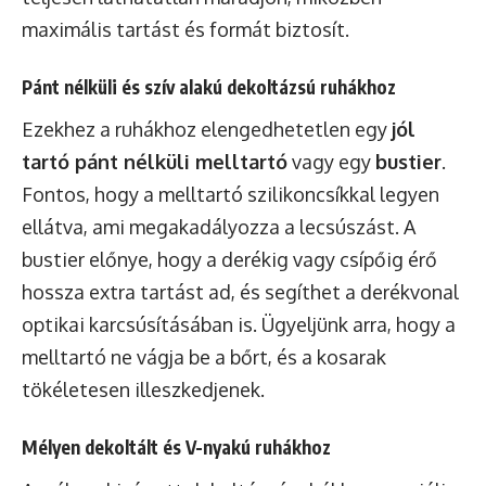
maximális tartást és formát biztosít.
Pánt nélküli és szív alakú dekoltázsú ruhákhoz
Ezekhez a ruhákhoz elengedhetetlen egy
jól
tartó pánt nélküli melltartó
vagy egy
bustier
.
Fontos, hogy a melltartó szilikoncsíkkal legyen
ellátva, ami megakadályozza a lecsúszást. A
bustier előnye, hogy a derékig vagy csípőig érő
hossza extra tartást ad, és segíthet a derékvonal
optikai karcsúsításában is. Ügyeljünk arra, hogy a
melltartó ne vágja be a bőrt, és a kosarak
tökéletesen illeszkedjenek.
Mélyen dekoltált és V-nyakú ruhákhoz