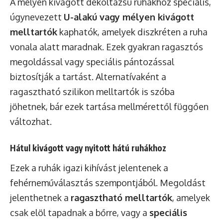
A mélyen kivágott dekoltázsú ruhákhoz speciális,
úgynevezett
U-alakú vagy mélyen kivágott
melltartók
kaphatók, amelyek diszkréten a ruha
vonala alatt maradnak. Ezek gyakran ragasztós
megoldással vagy speciális pántozással
biztosítják a tartást. Alternatívaként a
ragasztható szilikon melltartók is szóba
jöhetnek, bár ezek tartása mellmérettől függően
változhat.
Hátul kivágott vagy nyitott hátú ruhákhoz
Ezek a ruhák igazi kihívást jelentenek a
fehérneműválasztás szempontjából. Megoldást
jelenthetnek a
ragasztható melltartók
, amelyek
csak elöl tapadnak a bőrre, vagy a
speciális