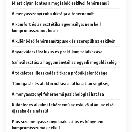
Miért olyan fontos a megfelelő esküvői fehérnemű?
A menyasszonyi ruha diktálja a fehérneműt
A komfort és az esztétika egyensúlya: nem kell
kompromisszumot kötni
A különböző fehérneműtípusok és szerepük az esküvőn
Anyagválasztás: luxus és praktikum találkozása
Színválasztás: a hagyománytól az egyedi megoldásokig
A tökéletes illeszkedés titka: a próbák jelentősége
Támogatás és alakformálás: a láthatatlan segítség
A menyasszonyi fehérnemű pszichológiai hatása
Különleges alkalmi fehérnemű az esküvő után: az első
éjszaka és a nászút
Plus size menyasszonyoknak: stílus és kényelem
kompromisszumok nélkül