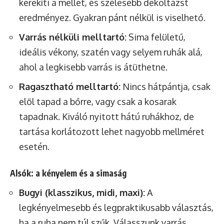
kerekíti a mellet, és szélesebb dekoltázst
eredményez. Gyakran pánt nélkül is viselhető.
Varrás nélküli melltartó:
Sima felületű,
ideális vékony, szatén vagy selyem ruhák alá,
ahol a legkisebb varrás is átüthetne.
Ragasztható melltartó:
Nincs hátpántja, csak
elöl tapad a bőrre, vagy csak a kosarak
tapadnak. Kiváló nyitott hátú ruhákhoz, de
tartása korlátozott lehet nagyobb mellméret
esetén.
Alsók: a kényelem és a simaság
Bugyi (klasszikus, midi, maxi):
A
legkényelmesebb és legpraktikusabb választás,
ha a ruha nem túl szűk. Válasszunk varrás