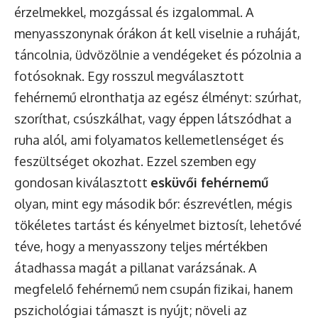
érzelmekkel, mozgással és izgalommal. A
menyasszonynak órákon át kell viselnie a ruháját,
táncolnia, üdvözölnie a vendégeket és pózolnia a
fotósoknak. Egy rosszul megválasztott
fehérnemű elronthatja az egész élményt: szúrhat,
szoríthat, csúszkálhat, vagy éppen látszódhat a
ruha alól, ami folyamatos kellemetlenséget és
feszültséget okozhat. Ezzel szemben egy
gondosan kiválasztott
esküvői fehérnemű
olyan, mint egy második bőr: észrevétlen, mégis
tökéletes tartást és kényelmet biztosít, lehetővé
téve, hogy a menyasszony teljes mértékben
átadhassa magát a pillanat varázsának. A
megfelelő fehérnemű nem csupán fizikai, hanem
pszichológiai támaszt is nyújt; növeli az