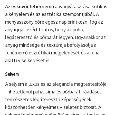
Az
esküvői fehérnemű
anyagválasztása kritikus
a kényelem és az esztétika szempontjából. A
menyasszony bőre egész nap érintkezni fog az
anyaggal, ezért fontos, hogy az puha,
légáteresztő és bőrbarát legyen. Ugyanakkor az
anyag minősége és textúrája befolyásolja a
fehérnemű esztétikai megjelenését és a ruha
alatti viselkedését is.
Selyem
A selyem a luxus és az elegancia megtestesítője.
Hihetetlenül puha, sima és bőrbarát, ráadásul
természetes légáteresztő képességének
köszönhetően kényelmes viseletet biztosít. A
selyem fehérnemű gyönyörűen simul a testre, és