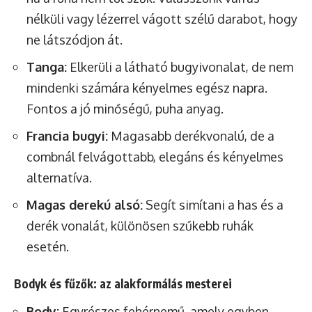
nélküli vagy lézerrel vágott szélű darabot, hogy
ne látszódjon át.
Tanga:
Elkerüli a látható bugyivonalat, de nem
mindenki számára kényelmes egész napra.
Fontos a jó minőségű, puha anyag.
Francia bugyi:
Magasabb derékvonalú, de a
combnál felvágottabb, elegáns és kényelmes
alternatíva.
Magas derekú alsó:
Segít simítani a has és a
derék vonalát, különösen szűkebb ruhák
esetén.
Bodyk és fűzők: az alakformálás mesterei
Body:
Egyrészes fehérnemű, amely egyben