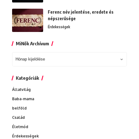
Ferenc név jelentése, eredete és
népszerűsége
Érdekességek
MiNők Archívum
MiNők
Archívum
Kategóriák
Állatvilág
Baba-mama
belföld
Család
Életmód
Érdekességek