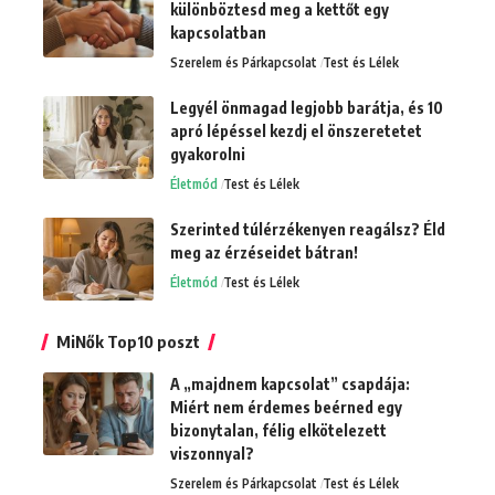
különböztesd meg a kettőt egy
kapcsolatban
Szerelem és Párkapcsolat
Test és Lélek
Legyél önmagad legjobb barátja, és 10
apró lépéssel kezdj el önszeretetet
gyakorolni
Életmód
Test és Lélek
Szerinted túlérzékenyen reagálsz? Éld
meg az érzéseidet bátran!
Életmód
Test és Lélek
MiNők Top10 poszt
A „majdnem kapcsolat” csapdája:
Miért nem érdemes beérned egy
bizonytalan, félig elkötelezett
viszonnyal?
Szerelem és Párkapcsolat
Test és Lélek