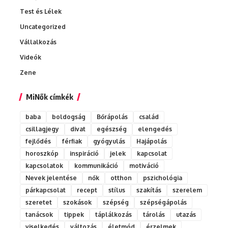
Test és Lélek
Uncategorized
Vállalkozás
Videók
Zene
MiNők címkék
baba
boldogság
Bőrápolás
család
csillagjegy
divat
egészség
elengedés
fejlődés
férfiak
gyógyulás
Hajápolás
horoszkóp
inspiráció
jelek
kapcsolat
kapcsolatok
kommunikáció
motiváció
Nevek jelentése
nők
otthon
pszichológia
párkapcsolat
recept
stílus
szakítás
szerelem
szeretet
szokások
szépség
szépségápolás
tanácsok
tippek
táplálkozás
tárolás
utazás
viselkedés
változás
életmód
érzelmek