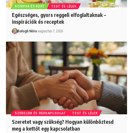
KONYHA ÉS KERT
TEST ÉS LÉLEK
Egészséges, gyors reggeli elfoglaltaknak –
inspirációk és receptek
Balogh Nóra
augusztus 7, 2026
SZERELEM ÉS PÁRKAPCSOLAT
TEST ÉS LÉLEK
Szeretet vagy szükség? Hogyan különböztesd
meg a kettőt egy kapcsolatban