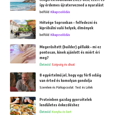
így érdemes újratervezned a nyaralást
belföld
Kikapcsolódás
Hétvége Sopronban – felfedezni és
kipróbálni való helyek, élmények
belföld
Kikapcsolódás
Megerősített (builder) géllakk – mi ez
pontosan, kinek ajánlott és miért éri
meg?
Életmód
Szépség és divat
8 egyértelmű jel, hogy egy férfi odáig
van érted és komolyan gondolja
Szerelem és Párkapcsolat
Test és Lélek
Proteinben gazdag gyorsételek
lendületes évkezdéshez
Életmód
Konyha és kert