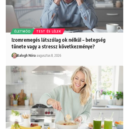
ÉLETMÓD
TEST ÉS LÉLEK
Izomremegés látszólag ok nélkül – betegség
tünete vagy a stressz következménye?
Balogh Nóra
augusztus 8, 2026