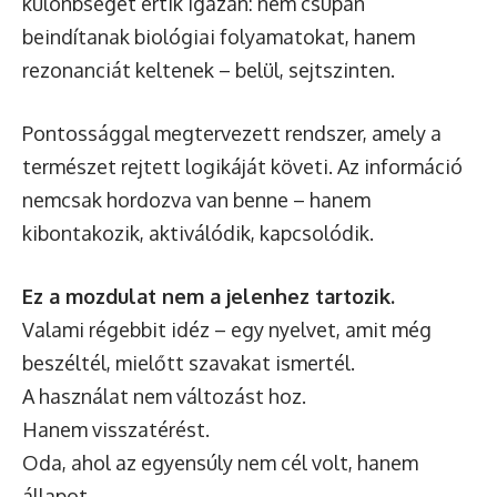
különbséget értik igazán: nem csupán
beindítanak biológiai folyamatokat, hanem
rezonanciát keltenek – belül, sejtszinten.
Pontossággal megtervezett rendszer, amely a
természet rejtett logikáját követi. Az információ
nemcsak hordozva van benne – hanem
kibontakozik, aktiválódik, kapcsolódik.
Ez a mozdulat nem a jelenhez tartozik.
Valami régebbit idéz – egy nyelvet, amit még
beszéltél, mielőtt szavakat ismertél.
A használat nem változást hoz.
Hanem visszatérést.
Oda, ahol az egyensúly nem cél volt, hanem
állapot.