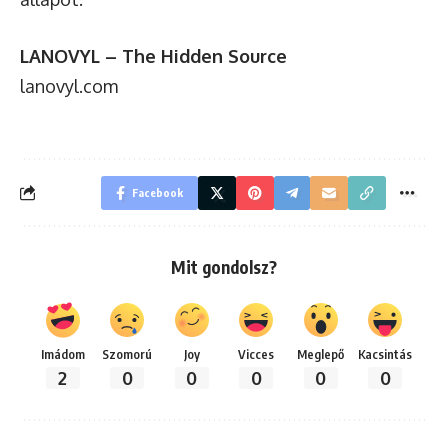
LANOVYL – The Hidden Source
lanovyl.com
Facebook
Mit gondolsz?
Imádom
Szomorú
Joy
Vicces
Meglepő
Kacsintás
2
0
0
0
0
0