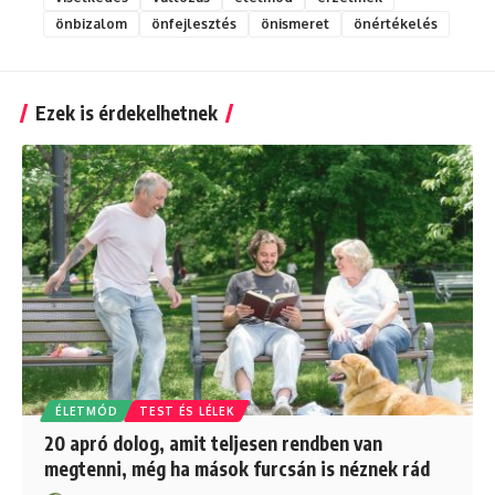
önbizalom
önfejlesztés
önismeret
önértékelés
Ezek is érdekelhetnek
ÉLETMÓD
TEST ÉS LÉLEK
20 apró dolog, amit teljesen rendben van
megtenni, még ha mások furcsán is néznek rád