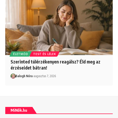
ÉLETMÓD
TEST ÉS LÉLEK
Szerinted túlérzékenyen reagálsz? Éld meg az
érzéseidet bátran!
Balogh Nóra
augusztus 7, 2026
MiNők.hu