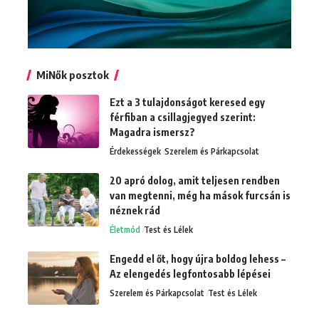
MiNők posztok
Ezt a 3 tulajdonságot keresed egy
férfiban a csillagjegyed szerint:
Magadra ismersz?
Érdekességek
Szerelem és Párkapcsolat
20 apró dolog, amit teljesen rendben
van megtenni, még ha mások furcsán is
néznek rád
Életmód
Test és Lélek
Engedd el őt, hogy újra boldog lehess –
Az elengedés legfontosabb lépései
Szerelem és Párkapcsolat
Test és Lélek