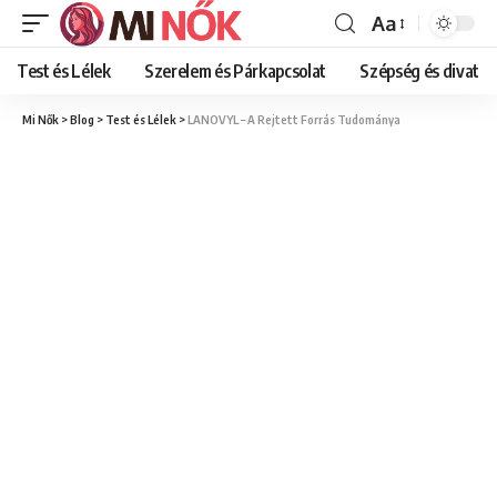
Aa
Font
Resizer
Test és Lélek
Szerelem és Párkapcsolat
Szépség és divat
Mi Nők
>
Blog
>
Test és Lélek
>
LANOVYL – A Rejtett Forrás Tudománya