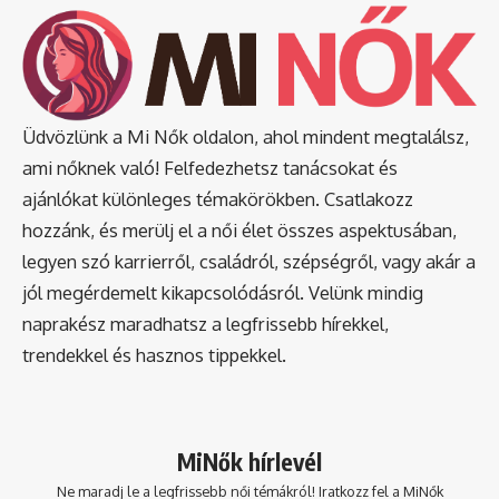
Üdvözlünk a Mi Nők oldalon, ahol mindent megtalálsz,
ami nőknek való! Felfedezhetsz tanácsokat és
ajánlókat különleges témakörökben. Csatlakozz
hozzánk, és merülj el a női élet összes aspektusában,
legyen szó karrierről, családról, szépségről, vagy akár a
jól megérdemelt kikapcsolódásról. Velünk mindig
naprakész maradhatsz a legfrissebb hírekkel,
trendekkel és hasznos tippekkel.
MiNők hírlevél
Ne maradj le a legfrissebb női témákról! Iratkozz fel a MiNők