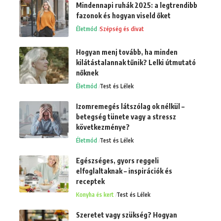
Mindennapi ruhák 2025: a legtrendibb
fazonok és hogyan viseld őket
Életmód
Szépség és divat
Hogyan menj tovább, ha minden
kilátástalannak tűnik? Lelki útmutató
nőknek
Életmód
Test és Lélek
Izomremegés látszólag ok nélkül –
betegség tünete vagy a stressz
következménye?
Életmód
Test és Lélek
Egészséges, gyors reggeli
elfoglaltaknak – inspirációk és
receptek
Konyha és kert
Test és Lélek
Szeretet vagy szükség? Hogyan