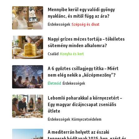
Mennyibe kerül egy valódi gyöngy
nyaklánc, és mitől függ az ára?
Érdekességek
Szépség és divat
Nagyi grízes mézes tortája – tökéletes
sütemény minden alkalomra?
Család
Konyha és kert
A 6 győztes csillagjegy titka – Miért
nem elég nekik a „középmezőny”?
Életmód
Érdekességek
Lebomló poharakkal a környezetért –
Egy magyar dizájncsapat zseniális
ötlete
Érdekességek
Környezetvédelem
A mediterrán helyett az északi
tengerek hódítanak 2025-ben, ezért és