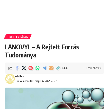
TEST ÉS LÉLEK
LANOVYL – A Rejtett Forrás
Tudománya
3 perc olvasás
achilles
Utolsó módosítás: május 6, 2025 22:20