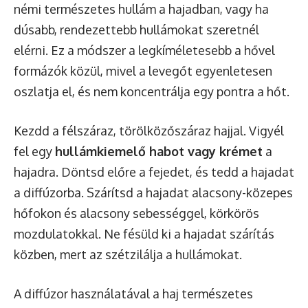
némi természetes hullám a hajadban, vagy ha
dúsabb, rendezettebb hullámokat szeretnél
elérni. Ez a módszer a legkíméletesebb a hővel
formázók közül, mivel a levegőt egyenletesen
oszlatja el, és nem koncentrálja egy pontra a hőt.
Kezdd a félszáraz, törölközőszáraz hajjal. Vigyél
fel egy
hullámkiemelő habot vagy krémet
a
hajadra. Döntsd előre a fejedet, és tedd a hajadat
a diffúzorba. Szárítsd a hajadat alacsony-közepes
hőfokon és alacsony sebességgel, körkörös
mozdulatokkal. Ne fésüld ki a hajadat szárítás
közben, mert az szétzilálja a hullámokat.
A diffúzor használatával a haj természetes