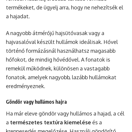
termékeket, de ügyelj arra, hogy ne nehezítsék el
a hajadat.
A nagyobb átmérőjű hajsütővasak vagy a
hajvasalóval készült hullámok ideálisak. Hővel
történő formázásnál használhatsz magasabb
hőfokot, de mindig hővédővel. A fonatok is
remekül működnek, különösen a vastagabb
fonatok, amelyek nagyobb, lazább hullámokat
eredményeznek.
Göndör vagy hullámos hajra
Ha már eleve göndör vagy hullámos a hajad, a cél
a
természetes textúra kiemelése
és a
kreppesedés megelőzése. Használj göndörítő