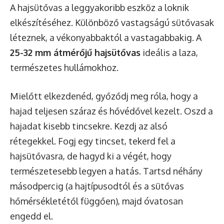
A hajsütővas a leggyakoribb eszköz a loknik
elkészítéséhez. Különböző vastagságú sütővasak
léteznek, a vékonyabbaktól a vastagabbakig. A
25-32 mm átmérőjű hajsütővas
ideális a laza,
természetes hullámokhoz.
Mielőtt elkezdenéd, győződj meg róla, hogy a
hajad teljesen száraz és hővédővel kezelt. Oszd a
hajadat kisebb tincsekre. Kezdj az alsó
rétegekkel. Fogj egy tincset, tekerd fel a
hajsütővasra, de hagyd ki a végét, hogy
természetesebb legyen a hatás. Tartsd néhány
másodpercig (a hajtípusodtól és a sütővas
hőmérsékletétől függően), majd óvatosan
engedd el.