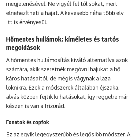
megjelenésével. Ne vigyél fel túl sokat, mert
elnehezítheti a hajat. A kevesebb néha több elv
itt is érvényesül.
Hőmentes hullámok: kíméletes és tartós
megoldások
A hőmentes hullámosítás kiváló alternatíva azok
számára, akik szeretnék megóvni hajukat a hő
káros hatásaitól, de mégis vágynak a laza
loknikra. Ezek a módszerek általában éjszaka,
alvás közben fejtik ki hatásukat, így reggelre már
készen is van a frizurád.
Fonatok és copfok
Ez az egyik legegyszerűbb és legősibb módszer. A