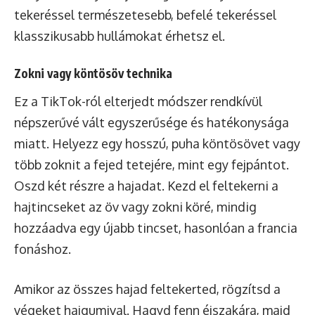
tekeréssel természetesebb, befelé tekeréssel
klasszikusabb hullámokat érhetsz el.
Zokni vagy köntösöv technika
Ez a TikTok-ról elterjedt módszer rendkívül
népszerűvé vált egyszerűsége és hatékonysága
miatt. Helyezz egy hosszú, puha köntösövet vagy
több zoknit a fejed tetejére, mint egy fejpántot.
Oszd két részre a hajadat. Kezd el feltekerni a
hajtincseket az öv vagy zokni köré, mindig
hozzáadva egy újabb tincset, hasonlóan a francia
fonáshoz.
Amikor az összes hajad feltekerted, rögzítsd a
végeket hajgumival. Hagyd fenn éjszakára, majd