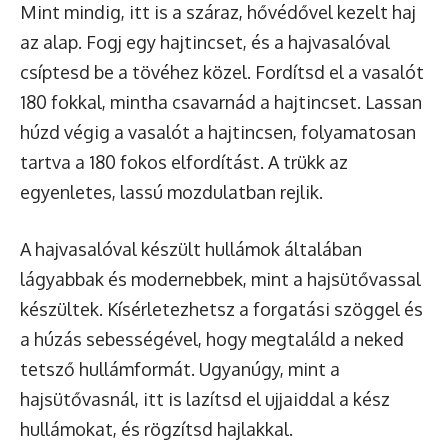
Mint mindig, itt is a száraz, hővédővel kezelt haj
az alap. Fogj egy hajtincset, és a hajvasalóval
csíptesd be a tövéhez közel. Fordítsd el a vasalót
180 fokkal, mintha csavarnád a hajtincset. Lassan
húzd végig a vasalót a hajtincsen, folyamatosan
tartva a 180 fokos elfordítást. A trükk az
egyenletes, lassú mozdulatban rejlik.
A hajvasalóval készült hullámok általában
lágyabbak és modernebbek, mint a hajsütővassal
készültek. Kísérletezhetsz a forgatási szöggel és
a húzás sebességével, hogy megtaláld a neked
tetsző hullámformát. Ugyanúgy, mint a
hajsütővasnál, itt is lazítsd el ujjaiddal a kész
hullámokat, és rögzítsd hajlakkal.