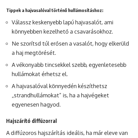
Tippek a hajvasalóval történő hullámosításhoz:
Válassz keskenyebb lapú hajvasalót, ami
könnyebben kezelhető a csavarásokhoz.
Ne szorítsd túl erősen a vasalót, hogy elkerüld
a haj megtörését.
A vékonyabb tincsekkel szebb, egyenletesebb
hullámokat érhetsz el.
A hajvasalóval könnyedén készíthetsz
„strandhullámokat” is, ha a hajvégeket
egyenesen hagyod.
Hajszárító diffúzorral
A diffúzoros hajszárítás ideális, ha már eleve van