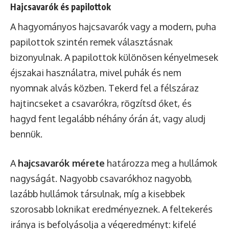
Hajcsavarók és papilottok
A hagyományos hajcsavarók vagy a modern, puha
papilottok szintén remek választásnak
bizonyulnak. A papilottok különösen kényelmesek
éjszakai használatra, mivel puhák és nem
nyomnak alvás közben. Tekerd fel a félszáraz
hajtincseket a csavarókra, rögzítsd őket, és
hagyd fent legalább néhány órán át, vagy aludj
bennük.
A
hajcsavarók mérete
határozza meg a hullámok
nagyságát. Nagyobb csavarókhoz nagyobb,
lazább hullámok társulnak, míg a kisebbek
szorosabb loknikat eredményeznek. A feltekerés
iránya is befolyásolja a végeredményt: kifelé