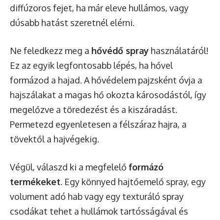
diffúzoros fejet, ha már eleve hullámos, vagy
dúsabb hatást szeretnél elérni.
Ne feledkezz meg a
hővédő spray
használatáról!
Ez az egyik legfontosabb lépés, ha hővel
formázod a hajad. A hővédelem pajzsként óvja a
hajszálakat a magas hő okozta károsodástól, így
megelőzve a töredezést és a kiszáradást.
Permetezd egyenletesen a félszáraz hajra, a
tövektől a hajvégekig.
Végül, válaszd ki a megfelelő
formázó
termékeket
. Egy könnyed hajtőemelő spray, egy
volument adó hab vagy egy texturáló spray
csodákat tehet a hullámok tartósságával és