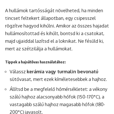
A hullámok tartósságát növelheted, ha minden
tincset feltekert állapotban, egy csipesszel
rögzítve hagyod kihűlni. Amikor az összes hajadat
hullámosítottad és kihűlt, bontsd ki a csatokat,
majd ujjaiddal lazítsd el a loknikat. Ne fésüld ki,
mert az szétzilálja a hullámokat.
Tippek a hajsütővas használatához:
Válassz
kerámia vagy turmalin bevonatú
sütővasat, mert ezek kíméletesebbek a hajhoz.
Állítsd be a megfelelő hőmérsékletet: a vékony
szálú hajhoz alacsonyabb hőfok (150-170°C), a
vastagabb szálú hajhoz magasabb hőfok (180-
200°C) javasolt.