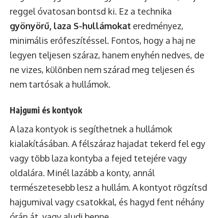
reggel óvatosan bontsd ki. Ez a technika
gyönyörű, laza S-hullámokat
eredményez,
minimális erőfeszítéssel. Fontos, hogy a haj ne
legyen teljesen száraz, hanem enyhén nedves, de
ne vizes, különben nem szárad meg teljesen és
nem tartósak a hullámok.
Hajgumi és kontyok
A laza kontyok is segíthetnek a hullámok
kialakításában. A félszáraz hajadat tekerd fel egy
vagy több laza kontyba a fejed tetejére vagy
oldalára. Minél lazább a konty, annál
természetesebb lesz a hullám. A kontyot rögzítsd
hajgumival vagy csatokkal, és hagyd fent néhány
órán át, vagy aludj benne.