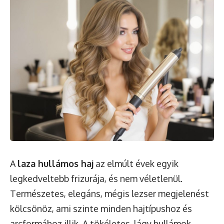
A
laza hullámos haj
az elmúlt évek egyik
legkedveltebb frizurája, és nem véletlenül.
Természetes, elegáns, mégis lezser megjelenést
kölcsönöz, ami szinte minden hajtípushoz és
arcformához illik. A tökéletes, lágy hullámok