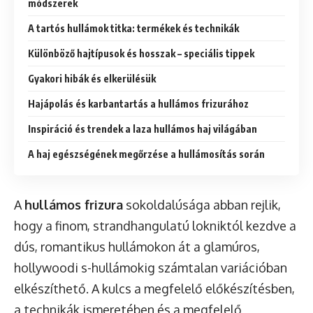
módszerek
A tartós hullámok titka: termékek és technikák
Különböző hajtípusok és hosszak – speciális tippek
Gyakori hibák és elkerülésük
Hajápolás és karbantartás a hullámos frizurához
Inspiráció és trendek a laza hullámos haj világában
A haj egészségének megőrzése a hullámosítás során
A
hullámos frizura
sokoldalúsága abban rejlik,
hogy a finom, strandhangulatú lokniktól kezdve a
dús, romantikus hullámokon át a glamúros,
hollywoodi s-hullámokig számtalan variációban
elkészíthető. A kulcs a megfelelő előkészítésben,
a technikák ismeretében és a megfelelő