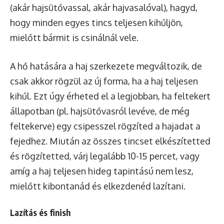
(akár hajsütővassal, akár hajvasalóval), hagyd,
hogy minden egyes tincs teljesen kihűljön,
mielőtt bármit is csinálnál vele.
A hő hatására a haj szerkezete megváltozik, de
csak akkor rögzül az új forma, ha a haj teljesen
kihűl. Ezt úgy érheted el a legjobban, ha feltekert
állapotban (pl. hajsütővasról levéve, de még
feltekerve) egy csipesszel rögzíted a hajadat a
fejedhez. Miután az összes tincset elkészítetted
és rögzítetted, várj legalább 10-15 percet, vagy
amíg a haj teljesen hideg tapintású nem lesz,
mielőtt kibontanád és elkezdenéd lazítani.
Lazítás és finish