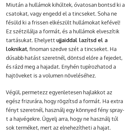
Miután a hullámok kihűltek, óvatosan bontsd ki a
csatokat, vagy engedd el a tincseket. Soha ne
fésüld ki a frissen elkészült hullámokat kefével!
Ez szétzilálja a formát, és a hullámok elveszítik
tartásukat. Ehelyett
ujjaiddal lazítsd el a
loknikat
, finoman szedve szét a tincseket. Ha
dúsabb hatást szeretnél, döntsd előre a fejedet,
és rázd meg a hajadat. Enyhén tupírozhatod a
hajtöveket is a volumen növeléséhez.
Végül, permetezz egyenletesen hajlakkot az
egész frizurára, hogy rögzítsd a formát. Ha extra
fényt szeretnél, használj egy könnyed fény spray-
t a hajvégekre. Ügyelj arra, hogy ne használj túl
sok terméket, mert az elnehezítheti a hajat.