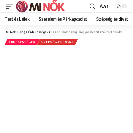
Aa
Font
Resizer
Test és Lélek
Szerelem és Párkapcsolat
Szépség és divat
Mi Nők
>
Blog
>
Érdekességek
>
Laza hullámos haj – hogyan készíts tökéletes loknikat?
ÉRDEKESSÉGEK
SZÉPSÉG ÉS DIVAT