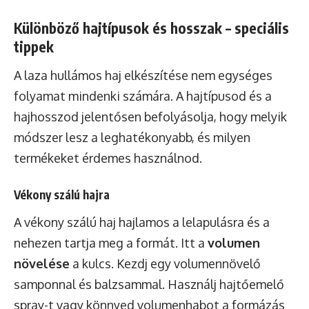
Különböző hajtípusok és hosszak – speciális
tippek
A laza hullámos haj elkészítése nem egységes
folyamat mindenki számára. A hajtípusod és a
hajhosszod jelentősen befolyásolja, hogy melyik
módszer lesz a leghatékonyabb, és milyen
termékeket érdemes használnod.
Vékony szálú hajra
A vékony szálú haj hajlamos a lelapulásra és a
nehezen tartja meg a formát. Itt a
volumen
növelése
a kulcs. Kezdj egy volumennövelő
samponnal és balzsammal. Használj hajtőemelő
spray-t vagy könnyed volumenhabot a formázás