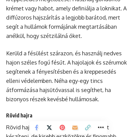
krémet vagy habot, amely definiálja a loknikat. A
diffúzoros hajszárítás a legjobb barátod, mert
segít a hullámok formájának megtartásában
anélkül, hogy szétzilálná őket.
Kerüld a fésülést szárazon, és használj nedves
hajon széles fogú fésűt. A hajolajok és szérumok
segítenek a fényesítésben és a kreppesedés
elleni védelemben. Néha egy-egy tincs
átformázása hajsütővassal is segíthet, ha
bizonyos részek kevésbé hullámosak.
Rövid hajra
Rövid haj esetén is lehet laza hullámokat
készíteni, de kisebb eszközökre és finomabb