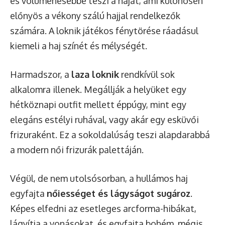
és volumenesebbé teszi a hajat, ami különösen
előnyös a vékony szálú hajjal rendelkezők
számára. A loknik játékos fénytörése ráadásul
kiemeli a haj színét és mélységét.
Harmadszor, a
laza loknik
rendkívül sok
alkalomra illenek. Megállják a helyüket egy
hétköznapi outfit mellett éppúgy, mint egy
elegáns estélyi ruhával, vagy akár egy esküvői
frizuraként. Ez a sokoldalúság teszi alapdarabbá
a modern női frizurák palettáján.
Végül, de nem utolsósorban, a hullámos haj
egyfajta
nőiességet és lágyságot sugároz
.
Képes elfedni az esetleges arcforma-hibákat,
lágyítja a vonásokat, és egyfajta bohém, mégis