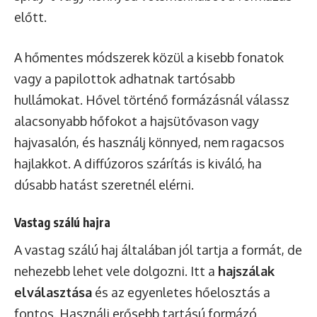
előtt.
A hőmentes módszerek közül a kisebb fonatok
vagy a papilottok adhatnak tartósabb
hullámokat. Hővel történő formázásnál válassz
alacsonyabb hőfokot a hajsütővason vagy
hajvasalón, és használj könnyed, nem ragacsos
hajlakkot. A diffúzoros szárítás is kiváló, ha
dúsabb hatást szeretnél elérni.
Vastag szálú hajra
A vastag szálú haj általában jól tartja a formát, de
nehezebb lehet vele dolgozni. Itt a
hajszálak
elválasztása
és az egyenletes hőelosztás a
fontos. Használj erősebb tartású formázó