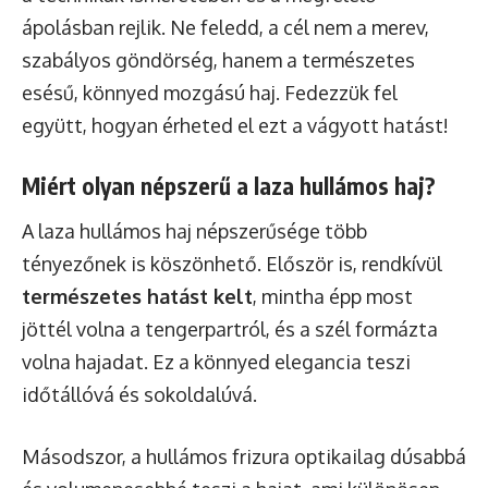
ápolásban rejlik. Ne feledd, a cél nem a merev,
szabályos göndörség, hanem a természetes
esésű, könnyed mozgású haj. Fedezzük fel
együtt, hogyan érheted el ezt a vágyott hatást!
Miért olyan népszerű a laza hullámos haj?
A laza hullámos haj népszerűsége több
tényezőnek is köszönhető. Először is, rendkívül
természetes hatást kelt
, mintha épp most
jöttél volna a tengerpartról, és a szél formázta
volna hajadat. Ez a könnyed elegancia teszi
időtállóvá és sokoldalúvá.
Másodszor, a hullámos frizura optikailag dúsabbá