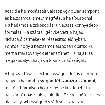
Kezdd a hajmosással! Válassz egy olyan sampont
és balzsamot, amely megfelel a hajtípusodnak.
Ha hajlamos a zsírosodásra, válassz könnyedebb
formulát. Ha száraz, igénybe vett a hajad,
hidratáló termékeket részesítsd előnyben.
Fontos, hogy a balzsamot alaposan öblítsd ki,
mert a maradványok elnehezíthetik a hajat, és
megakadályozhatják a loknik tartósságát.
A haj szárítása is létfontosságú. Ideális esetben
hagyd a hajadat
levegőn félszárazra száradni
,
mielőtt bármilyen hőkezelésbe kezdenél. Ha
hajszárítót használsz, mindig közepes hőfokon és
alacsony sebességgel szárítsd, és használj