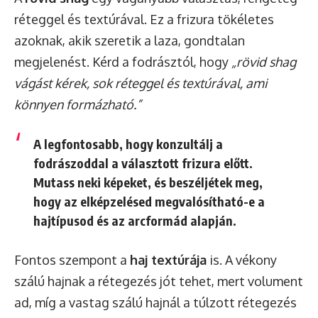
réteggel és textúrával. Ez a frizura tökéletes
azoknak, akik szeretik a laza, gondtalan
megjelenést. Kérd a fodrásztól, hogy
„rövid shag
vágást kérek, sok réteggel és textúrával, ami
könnyen formázható.”
A legfontosabb, hogy konzultálj a
fodrászoddal a választott frizura előtt.
Mutass neki képeket, és beszéljétek meg,
hogy az elképzelésed megvalósítható-e a
hajtípusod és az arcformád alapján.
Fontos szempont a
haj textúrája
is. A vékony
szálú hajnak a rétegezés jót tehet, mert volument
ad, míg a vastag szálú hajnál a túlzott rétegezés