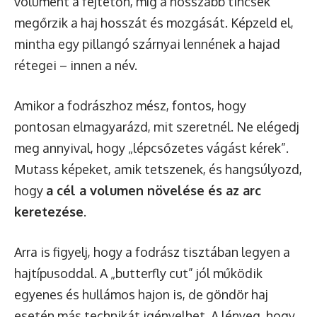
volument a fejtetőn, míg a hosszabb tincsek
megőrzik a haj hosszát és mozgását. Képzeld el,
mintha egy pillangó szárnyai lennének a hajad
rétegei – innen a név.
Amikor a fodrászhoz mész, fontos, hogy
pontosan elmagyarázd, mit szeretnél. Ne elégedj
meg annyival, hogy „lépcsőzetes vágást kérek”.
Mutass képeket, amik tetszenek, és hangsúlyozd,
hogy
a cél a volumen növelése és az arc
keretezése
.
Arra is figyelj, hogy a fodrász tisztában legyen a
hajtípusoddal. A „butterfly cut” jól működik
egyenes és hullámos hajon is, de göndör haj
esetén más technikát igényelhet. A lényeg, hogy