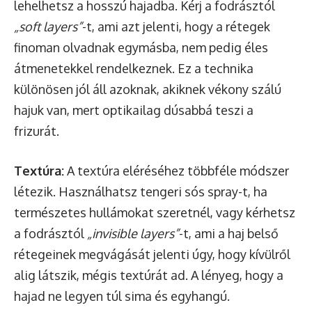
lehelhetsz a hosszú hajadba. Kérj a fodrásztól
„soft layers”
-t, ami azt jelenti, hogy a rétegek
finoman olvadnak egymásba, nem pedig éles
átmenetekkel rendelkeznek. Ez a technika
különösen jól áll azoknak, akiknek vékony szálú
hajuk van, mert optikailag dúsabbá teszi a
frizurát.
Textúra:
A textúra eléréséhez többféle módszer
létezik. Használhatsz tengeri sós spray-t, ha
természetes hullámokat szeretnél, vagy kérhetsz
a fodrásztól
„invisible layers”
-t, ami a haj belső
rétegeinek megvágását jelenti úgy, hogy kívülről
alig látszik, mégis textúrát ad. A lényeg, hogy a
hajad ne legyen túl sima és egyhangú.