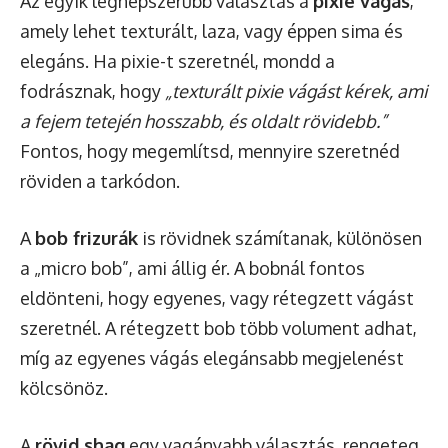
Az egyik legnépszerűbb választás a
pixie vágás
,
amely lehet texturált, laza, vagy éppen sima és
elegáns. Ha pixie-t szeretnél, mondd a
fodrásznak, hogy
„texturált pixie vágást kérek, ami
a fejem tetején hosszabb, és oldalt rövidebb.”
Fontos, hogy megemlítsd, mennyire szeretnéd
röviden a tarkódon.
A
bob frizurák
is rövidnek számítanak, különösen
a „micro bob”, ami állig ér. A bobnál fontos
eldönteni, hogy egyenes, vagy rétegzett vágást
szeretnél. A rétegzett bob több volument adhat,
míg az egyenes vágás elegánsabb megjelenést
kölcsönöz.
A
rövid shag
egy vagányabb választás, rengeteg