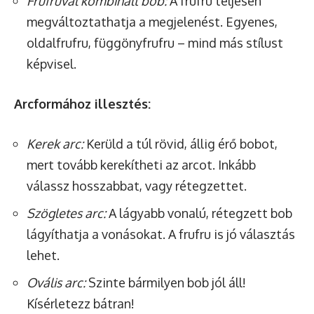
Frufruval kombinált bob:
A frufru teljesen
megváltoztathatja a megjelenést. Egyenes,
oldalfrufru, függönyfrufru – mind más stílust
képvisel.
Arcformához illesztés:
Kerek arc:
Kerüld a túl rövid, állig érő bobot,
mert tovább kerekítheti az arcot. Inkább
válassz hosszabbat, vagy rétegzettet.
Szögletes arc:
A lágyabb vonalú, rétegzett bob
lágyíthatja a vonásokat. A frufru is jó választás
lehet.
Ovális arc:
Szinte bármilyen bob jól áll!
Kísérletezz bátran!