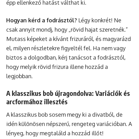
épp ellenkező hatást válthat ki.
Hogyan kérd a fodrásztól?
Légy konkrét! Ne
csak annyit mondj, hogy „rövid hajat szeretnék.”
Mutass képeket a kívánt frizuráról, és magyarázd
el, milyen részletekre figyeltél fel. Ha nem vagy
biztos a dolgodban, kérj tanácsot a fodrásztól,
hogy melyik rövid frizura illene hozzád a
legjobban.
A klasszikus bob újragondolva: Variációk és
arcformához illesztés
A klasszikus bob sosem megy ki a divatból, de
idén különösen népszerű, rengeteg variációban. A
lényeg, hogy megtaláld a hozzád illőt!