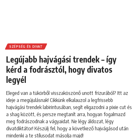
SZÉPSÉG ÉS DIVAT
Legújabb hajvágási trendek – így
kérd a fodrásztól, hogy divatos
legyél
Eleged van a tükörből visszaköszönő unott frizurából? Itt az
ideje a megújulásnak! Cikkünk elkalauzol a legfrissebb
hajvágási trendek labirintusában, segít eligazodni a pixie cut és
a shag között, és persze megtanít arra, hogyan fogalmazd
meg fodrászodnak a vágyaidat. Ne légy áldozat, légy
divatdiktátor! Készülj fel, hogy a következő hajvágásod után
mindenki a te stílusodat másolja majd!