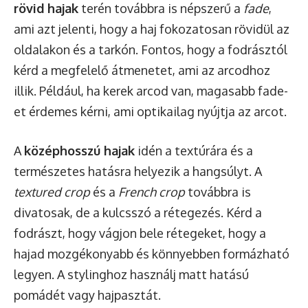
rövid hajak
terén továbbra is népszerű a
fade
,
ami azt jelenti, hogy a haj fokozatosan rövidül az
oldalakon és a tarkón. Fontos, hogy a fodrásztól
kérd a megfelelő átmenetet, ami az arcodhoz
illik. Például, ha kerek arcod van, magasabb fade-
et érdemes kérni, ami optikailag nyújtja az arcot.
A
középhosszú hajak
idén a textúrára és a
természetes hatásra helyezik a hangsúlyt. A
textured crop
és a
French crop
továbbra is
divatosak, de a kulcsszó a rétegezés. Kérd a
fodrászt, hogy vágjon bele rétegeket, hogy a
hajad mozgékonyabb és könnyebben formázható
legyen. A stylinghoz használj matt hatású
pomádét vagy hajpasztát.