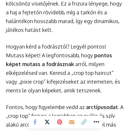
kölcsönöz viselőjének. Ez a frizura lényege, hogy
a haj a fejtetőn rövidebb, míg a tarkón és a
halántékon hosszabb marad, így egy dinamikus,
játékos hatást kelt.
Hogyan kérd a fodrásztól? Legyél pontos!
Mutass képet! A legfontosabb, hogy
pontos
képet mutass a fodrásznak
arról, milyen
elképzelésed van. Keresd a „crop top haircut”
vagy „pixie crop” kifejezéseket az interneten, és
ments le olyan képeket, amik tetszenek.
Fontos, hogy figyelembe vedd az
arctípusodat
. A
„crop top” frizura a legjobban az ovális és szív
alakú arcokhoz illik, de ügyes rétegzéssel más