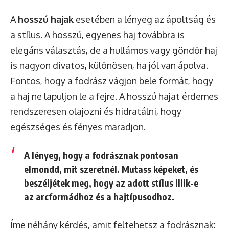
A
hosszú hajak
esetében a lényeg az ápoltság és
a stílus. A hosszú, egyenes haj továbbra is
elegáns választás, de a hullámos vagy göndör haj
is nagyon divatos, különösen, ha jól van ápolva.
Fontos, hogy a fodrász vágjon bele formát, hogy
a haj ne lapuljon le a fejre. A hosszú hajat érdemes
rendszeresen olajozni és hidratálni, hogy
egészséges és fényes maradjon.
A lényeg, hogy a fodrásznak pontosan
elmondd, mit szeretnél. Mutass képeket, és
beszéljétek meg, hogy az adott stílus illik-e
az arcformádhoz és a hajtípusodhoz.
Íme néhány kérdés, amit feltehetsz a fodrásznak: