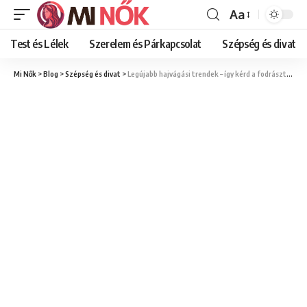
Aa
Font
Resizer
Test és Lélek
Szerelem és Párkapcsolat
Szépség és divat
Mi Nők
>
Blog
>
Szépség és divat
>
Legújabb hajvágási trendek – így kérd a fodrásztól, hogy divatos legyél