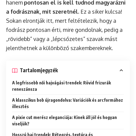
hanem
pontosan el is kell tudnod magyarázni
a fodrásznak, mit szeretnél.
Ez a siker kulcsa!
Sokan elrontják itt, mert feltételezik, hogy a
fodrász pontosan érti, mire gondolnak, pedig a
„rövidebb” vagy a „lépcsőzetes” szavak mást
jelenthetnek a különböző szakembereknek.
Tartalomjegyzék
A legfrissebb női hajvágási trendek: Rövid frizurák
reneszánsza
A klasszikus bob újragondolva: Variációk és arcformához
illesztés
A pixie cut merész eleganciája: Kinek áll jól és hogyan
viseljük?
Hosszú haj trendek: Rétegzés, textúra és