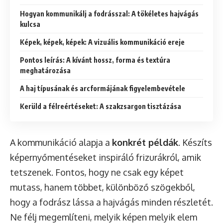
Hogyan kommunikálj a fodrásszal: A tökéletes hajvágás
kulcsa
Képek, képek, képek: A vizuális kommunikáció ereje
Pontos leírás: A kívánt hossz, forma és textúra
meghatározása
A haj típusának és arcformájának figyelembevétele
Kerüld a félreértéseket: A szakzsargon tisztázása
A kommunikáció alapja a
konkrét példák
. Készíts
képernyőmentéseket inspiráló frizurákról, amik
tetszenek. Fontos, hogy ne csak egy képet
mutass, hanem többet, különböző szögekből,
hogy a fodrász lássa a hajvágás minden részletét.
Ne félj megemlíteni, melyik képen melyik elem