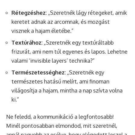
Rétegzéshez:
„Szeretnék lágy rétegeket, amik
keretet adnak az arcomnak, és mozgást
visznek a hajam életébe.”
Textúrához:
„Szeretnék egy textúráltabb
frizurát, ami nem túl egyenes és lapos. Lehetne
valami ‘invisible layers’ technika?”
Természetességhez:
„Szeretnék egy
természetes hatású melírt, ami finoman
világosítja a hajam, mintha a nap szívta volna
ki.”
Ne feledd, a kommunikáció a legfontosabb!
Minél pontosabban elmondod, mit szeretnél,
annál nagyobb az esélye, hogy elégedett leszel a