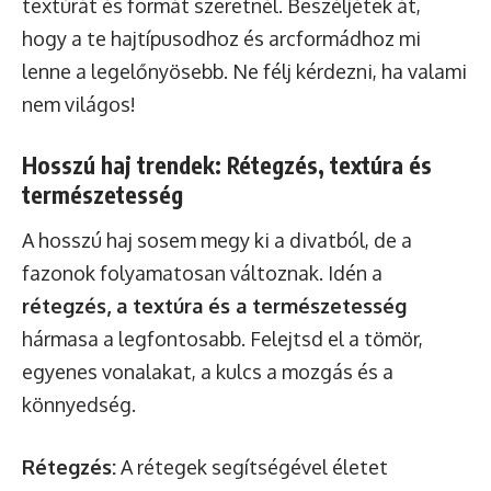
textúrát és formát szeretnél. Beszéljétek át,
hogy a te hajtípusodhoz és arcformádhoz mi
lenne a legelőnyösebb. Ne félj kérdezni, ha valami
nem világos!
Hosszú haj trendek: Rétegzés, textúra és
természetesség
A hosszú haj sosem megy ki a divatból, de a
fazonok folyamatosan változnak. Idén a
rétegzés, a textúra és a természetesség
hármasa a legfontosabb. Felejtsd el a tömör,
egyenes vonalakat, a kulcs a mozgás és a
könnyedség.
Rétegzés:
A rétegek segítségével életet