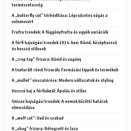
természetesség
A „butterfly cut” térhódítása: Lépcsőzetes vágás a
volumenért
Frufru trendek: A függönyfrufru és egyéb variációk
A férfi hajvágási trendek 2024-ben: Rövid, középhosszú
és hosszú stílusok
A „crop top” frizura: Rövid és vagány
A texturált rövid frizurák: Formázási tippek és termékek
A „mullet” visszatérése: Modern változatok és styling
Hosszú haj a férfiaknál: Ápolás és stílus
Unisex hajvágási trendek: A nemek közötti határok
elmosódása
A „wolf cut”: Vad és szabad
A „shag” frizura: Rétegzett és laza