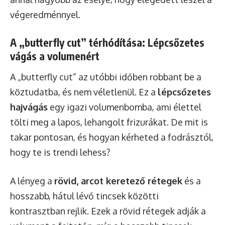
végeredménnyel.
A „butterfly cut” térhódítása: Lépcsőzetes
vágás a volumenért
A „butterfly cut” az utóbbi időben robbant be a
köztudatba, és nem véletlenül. Ez a
lépcsőzetes
hajvágás
egy igazi volumenbomba, ami élettel
tölti meg a lapos, lehangolt frizurákat. De mit is
takar pontosan, és hogyan kérheted a fodrásztól,
hogy te is trendi lehess?
A lényeg a
rövid, arcot keretező rétegek
és a
hosszabb, hátul lévő tincsek közötti
kontrasztban rejlik. Ezek a rövid rétegek adják a