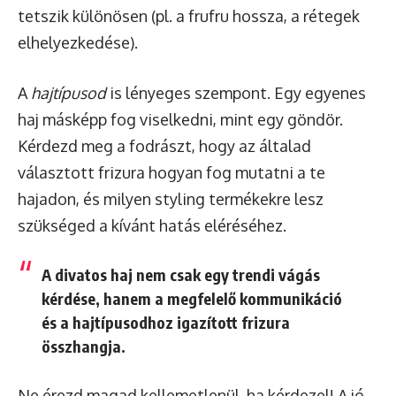
tetszik különösen (pl. a frufru hossza, a rétegek
elhelyezkedése).
A
hajtípusod
is lényeges szempont. Egy egyenes
haj másképp fog viselkedni, mint egy göndör.
Kérdezd meg a fodrászt, hogy az általad
választott frizura hogyan fog mutatni a te
hajadon, és milyen styling termékekre lesz
szükséged a kívánt hatás eléréséhez.
A divatos haj nem csak egy trendi vágás
kérdése, hanem a
megfelelő kommunikáció
és a hajtípusodhoz igazított frizura
összhangja.
Ne érezd magad kellemetlenül, ha kérdezel! A jó