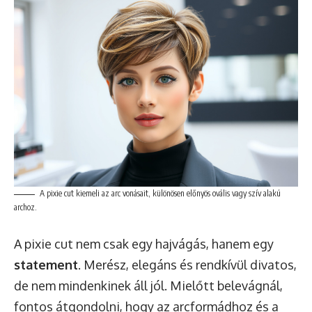
A pixie cut kiemeli az arc vonásait, különösen előnyös ovális vagy szív alakú
archoz.
A pixie cut nem csak egy hajvágás, hanem egy
statement
. Merész, elegáns és rendkívül divatos,
de nem mindenkinek áll jól. Mielőtt belevágnál,
fontos átgondolni, hogy az arcformádhoz és a