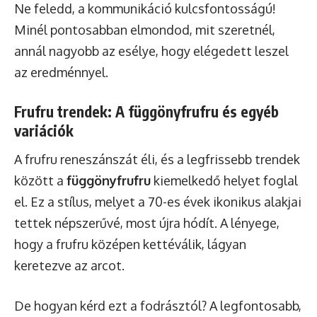
Ne feledd, a kommunikáció kulcsfontosságú!
Minél pontosabban elmondod, mit szeretnél,
annál nagyobb az esélye, hogy elégedett leszel
az eredménnyel.
Frufru trendek: A függönyfrufru és egyéb
variációk
A frufru reneszánszát éli, és a legfrissebb trendek
között a
függönyfrufru
kiemelkedő helyet foglal
el. Ez a stílus, melyet a 70-es évek ikonikus alakjai
tettek népszerűvé, most újra hódít. A lényege,
hogy a frufru középen kettéválik, lágyan
keretezve az arcot.
De hogyan kérd ezt a fodrásztól? A legfontosabb,