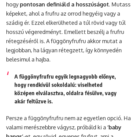
hogy
pontosan definiáld a hosszúságot
. Mutass
képeket, ahol a frufru az orrod hegyéig vagy a
szádig ér. Ezzel elkerülheted a túl rövid vagy túl
hosszú végeredményt. Emellett beszélj a frufru
rétegzéséről is. A függönyfrufru akkor mutat a
legjobban, ha lágyan rétegzett, így könnyedén
belesimul a hajba.
A függönyfrufru egyik legnagyobb előnye,
hogy rendkívül sokoldalú: viselheted
középen elválasztva, oldalra fésülve, vagy
akár feltűzve is.
Persze a függönyfrufru nem az egyetlen opció. Ha
valami merészebbre vágysz, próbáld ki a
‘baby
bangs’
-et, egy rövid, egyenes frufrut, ami a