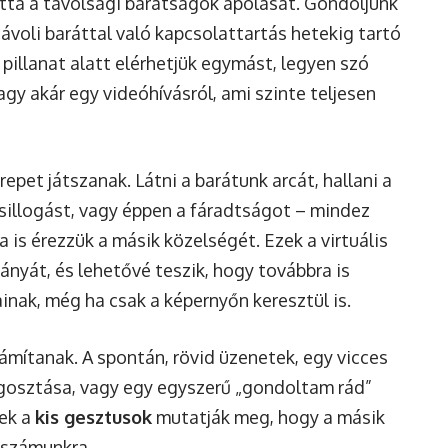
tta a távolsági barátságok ápolását. Gondoljunk
távoli baráttal való kapcsolattartás hetekig tartó
 pillanat alatt elérhetjük egymást, legyen szó
gy akár egy videóhívásról, ami szinte teljesen
pet játszanak. Látni a barátunk arcát, hallani a
sillogást, vagy éppen a fáradtságot – mindez
is érezzük a másik közelségét. Ezek a virtuális
hiányát, és lehetővé teszik, hogy továbbra is
nak, még ha csak a képernyőn keresztül is.
mítanak. A spontán, rövid üzenetek, egy vicces
gosztása, vagy egy egyszerű „gondoltam rád”
zek a
kis gesztusok
mutatják meg, hogy a másik
 számunkra.