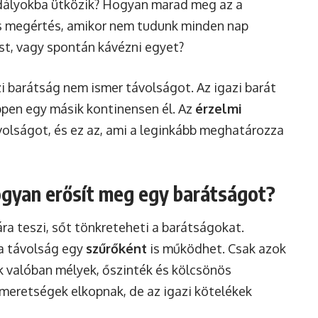
kadályokba ütközik? Hogyan marad meg az a
s megértés, amikor nem tudunk minden nap
st, vagy spontán kávézni egyet?
zi barátság nem ismer távolságot. Az igazi barát
éppen egy másik kontinensen él. Az
érzelmi
ávolságot, és ez az, ami a leginkább meghatározza
ogyan erősít meg egy barátságot?
ra teszi, sőt tönkreteheti a barátságokat.
 a távolság egy
szűrőként
is működhet. Csak azok
 valóban mélyek, őszinték és kölcsönös
smeretségek elkopnak, de az igazi kötelékek