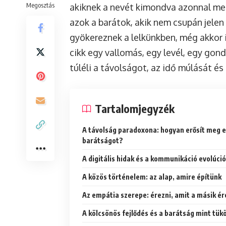
Megosztás
akiknek a nevét kimondva azonnal mele
azok a barátok, akik nem csupán jele
gyökereznek a lelkünkben, még akkor i
cikk egy vallomás, egy levél, egy gond
túléli a távolságot, az idő múlását és 
Tartalomjegyzék
A távolság paradoxona: hogyan erősít meg 
barátságot?
A digitális hidak és a kommunikáció evolúció
A közös történelem: az alap, amire építünk
Az empátia szerepe: érezni, amit a másik ér
A kölcsönös fejlődés és a barátság mint tük