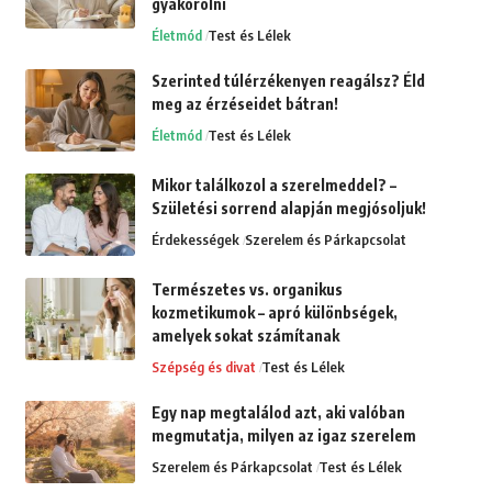
gyakorolni
Életmód
Test és Lélek
Szerinted túlérzékenyen reagálsz? Éld
meg az érzéseidet bátran!
Életmód
Test és Lélek
Mikor találkozol a szerelmeddel? –
Születési sorrend alapján megjósoljuk!
Érdekességek
Szerelem és Párkapcsolat
Természetes vs. organikus
kozmetikumok – apró különbségek,
amelyek sokat számítanak
Szépség és divat
Test és Lélek
Egy nap megtalálod azt, aki valóban
megmutatja, milyen az igaz szerelem
Szerelem és Párkapcsolat
Test és Lélek