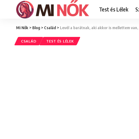
Test és Lélek
S
Mi Nők
>
Blog
>
Család
>
Levél a barátnak, aki akkor is mellettem van,
CSALÁD
TEST ÉS LÉLEK