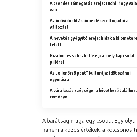
A csendes támogatás ereje: tudni, hogy vala
van
Az individualitás ünneplése: elfogadni a
változást
A nevetés gyógyító ereje: hidak a kilométer
felett
Bizalom és sebezhetőség: a mély kapcsolat
pillérei
Az „ellenőrző pont” kultúrája: időt szánni
egymásra
A várakozás szépsége: a következő találkoz
reménye
A barátság maga egy csoda. Egy olyan
hanem a közös értékek, a kölcsönös ti