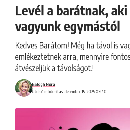
Levél a barátnak, aki 
vagyunk egymástól
Kedves Barátom! Még ha távol is vag
emlékeztetnek arra, mennyire fonto
átvészeljük a távolságot!
Balogh Nóra
Utolsó módosítás: december 15, 2025 09:40