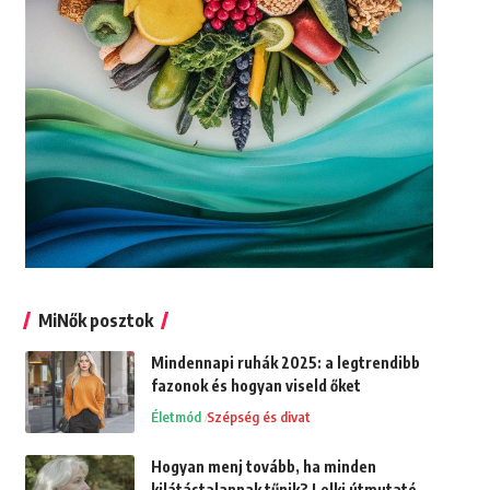
MiNők posztok
Mindennapi ruhák 2025: a legtrendibb
fazonok és hogyan viseld őket
Életmód
Szépség és divat
Hogyan menj tovább, ha minden
kilátástalannak tűnik? Lelki útmutató