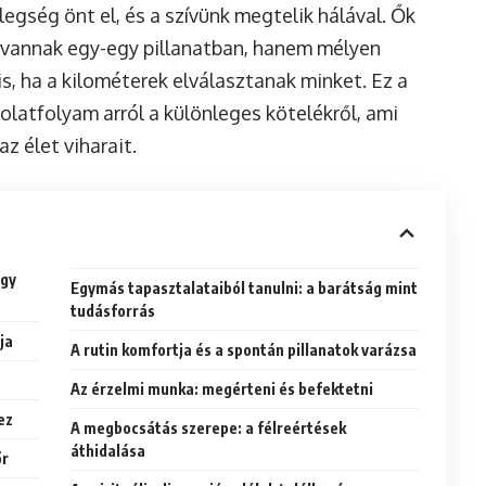
gség önt el, és a szívünk megtelik hálával. Ők
n vannak egy-egy pillanatban, hanem mélyen
s, ha a kilométerek elválasztanak minket. Ez a
olatfolyam arról a különleges kötelékről, ami
az élet viharait.
egy
Egymás tapasztalataiból tanulni: a barátság mint
tudásforrás
ja
A rutin komfortja és a spontán pillanatok varázsa
Az érzelmi munka: megérteni és befektetni
ez
A megbocsátás szerepe: a félreértések
áthidalása
ör