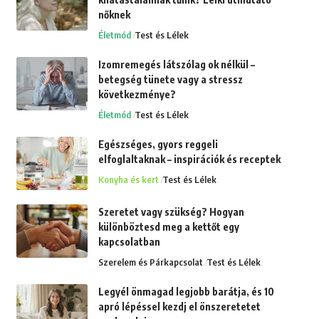
nőknek
Életmód
Test és Lélek
Izomremegés látszólag ok nélkül –
betegség tünete vagy a stressz
következménye?
Életmód
Test és Lélek
Egészséges, gyors reggeli
elfoglaltaknak – inspirációk és receptek
Konyha és kert
Test és Lélek
Szeretet vagy szükség? Hogyan
különböztesd meg a kettőt egy
kapcsolatban
Szerelem és Párkapcsolat
Test és Lélek
Legyél önmagad legjobb barátja, és 10
apró lépéssel kezdj el önszeretetet