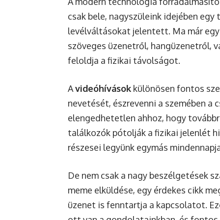
A modern technológia forradalmasíto
csak bele, nagyszüleink idejében egy 
levélváltásokat jelentett. Ma már egy
szöveges üzenetről, hangüzenetről, va
feloldja a fizikai távolságot.
A
videóhívások
különösen fontos szere
nevetését, észrevenni a szemében a c
elengedhetetlen ahhoz, hogy továbbra 
találkozók pótolják a fizikai jelenlét 
részesei legyünk egymás mindennapjai
De nem csak a nagy beszélgetések szá
meme elküldése, egy érdekes cikk me
üzenet is fenntartja a kapcsolatot. E
ott van a gondolatainkban, és fontos