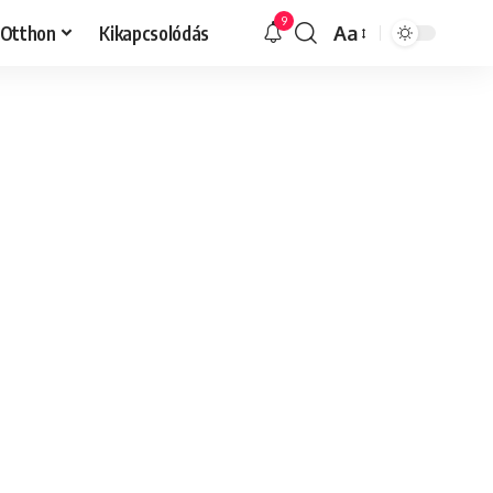
9
Otthon
Kikapcsolódás
Aa
Font
Resizer