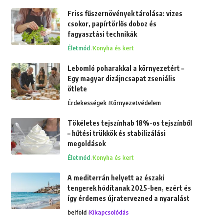
Friss fűszernövények tárolása: vizes
csokor, papírtörlős doboz és
fagyasztási technikák
Életmód
Konyha és kert
Lebomló poharakkal a környezetért –
Egy magyar dizájncsapat zseniális
ötlete
Érdekességek
Környezetvédelem
Tökéletes tejszínhab 18%-os tejszínből
– hűtési trükkök és stabilizálási
megoldások
Életmód
Konyha és kert
A mediterrán helyett az északi
tengerek hódítanak 2025-ben, ezért és
így érdemes újratervezned a nyaralást
belföld
Kikapcsolódás