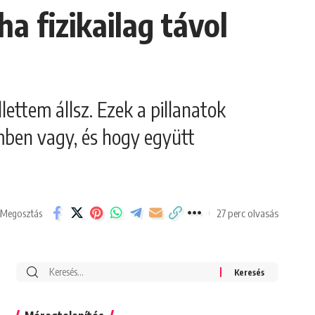
ha fizikailag távol
ttem állsz. Ezek a pillanatok
mben vagy, és hogy együtt
27 perc olvasás
Megosztás
Search
for: