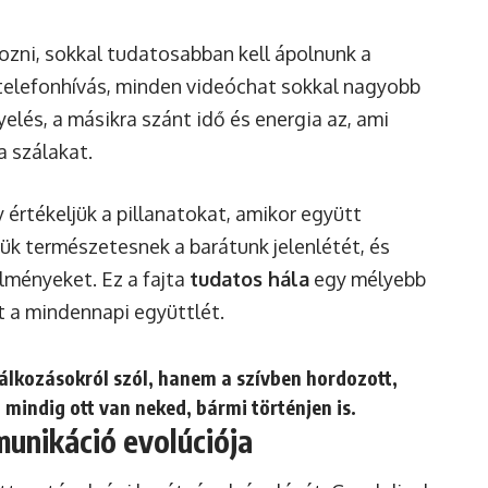
zni, sokkal tudatosabban kell ápolnunk a
telefonhívás, minden videóchat sokkal nagyobb
yelés, a másikra szánt idő és energia az, ami
 szálakat.
 értékeljük a pillanatokat, amikor együtt
ük természetesnek a barátunk jelenlétét, és
lményeket. Ez a fajta
tudatos hála
egy mélyebb
t a mindennapi együttlét.
lálkozásokról szól, hanem a szívben hordozott,
 mindig ott van neked, bármi történjen is.
munikáció evolúciója