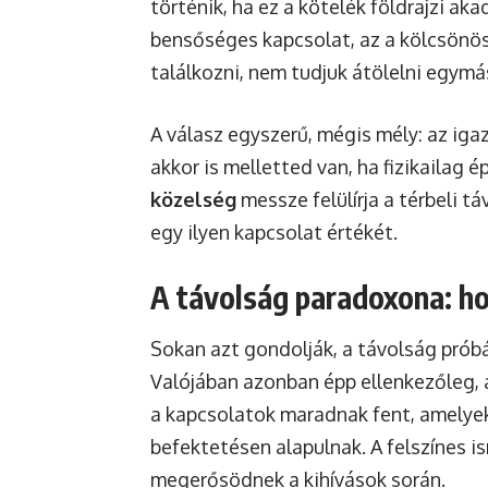
történik, ha ez a kötelék földrajzi a
bensőséges kapcsolat, az a kölcsönö
találkozni, nem tudjuk átölelni egymá
A válasz egyszerű, mégis mély: az iga
akkor is melletted van, ha fizikailag 
közelség
messze felülírja a térbeli t
egy ilyen kapcsolat értékét.
A távolság paradoxona: h
Sokan azt gondolják, a távolság próbá
Valójában azonban épp ellenkezőleg,
a kapcsolatok maradnak fent, amelyek
befektetésen alapulnak. A felszínes i
megerősödnek a kihívások során.