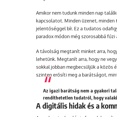
Amikor nem tudunk minden nap találko
kapcsolatot. Minden üzenet, minden 
jelentőséggel bír. Ez a tudatos odafig
paradox módon még szorosabbá fűzi a
A távolság megtanít minket arra, hogy
lehetünk. Megtanít arra, hogy ne vegy
sokkal jobban megbecsüljük a közös é
szinten erősíti meg a barátságot, min
Az igazi barátság nem a gyakori ta
rendíthetetlen tudatról, hogy valaki
A digitális hidak és a kom