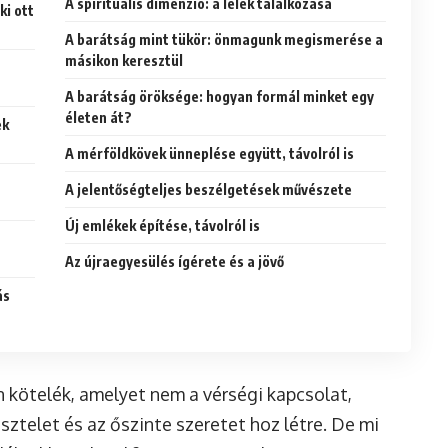
A spirituális dimenzió: a lélek találkozása
ki ott
A barátság mint tükör: önmagunk megismerése a
másikon keresztül
A barátság öröksége: hogyan formál minket egy
életen át?
ek
A mérföldkövek ünneplése együtt, távolról is
A jelentőségteljes beszélgetések művészete
Új emlékek építése, távolról is
Az újraegyesülés ígérete és a jövő
ás
 kötelék, amelyet nem a vérségi kapcsolat,
sztelet és az őszinte szeretet hoz létre. De mi