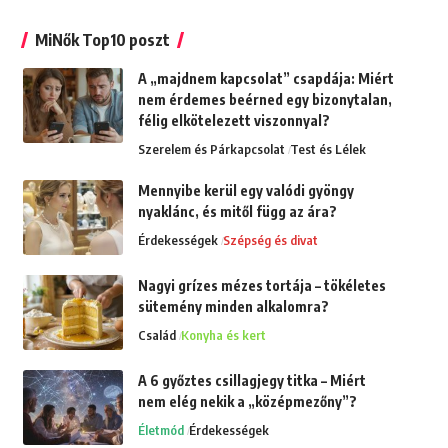
MiNők Top10 poszt
A „majdnem kapcsolat” csapdája: Miért
nem érdemes beérned egy bizonytalan,
félig elkötelezett viszonnyal?
Szerelem és Párkapcsolat
Test és Lélek
Mennyibe kerül egy valódi gyöngy
nyaklánc, és mitől függ az ára?
Érdekességek
Szépség és divat
Nagyi grízes mézes tortája – tökéletes
sütemény minden alkalomra?
Család
Konyha és kert
A 6 győztes csillagjegy titka – Miért
nem elég nekik a „középmezőny”?
Életmód
Érdekességek