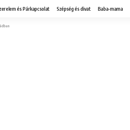
zerelem és Párkapcsolat
Szépség és divat
Baba-mama
bádban