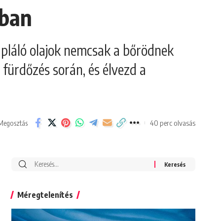
dban
tápláló olajok nemcsak a bőrödnek
fürdőzés során, és élvezd a
40 perc olvasás
Megosztás
Search
for:
Méregtelenítés