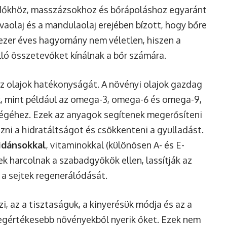
ürdőkhöz, masszázsokhoz és bőrápoláshoz egyaránt
ívaolaj és a mandulaolaj erejében bízott, hogy bőre
ezer éves hagyomány nem véletlen, hiszen a
ló összetevőket kínálnak a bőr számára.
z olajok hatékonyságát. A növényi olajok gazdag
k
, mint például az omega-3, omega-6 és omega-9,
égéhez. Ezek az anyagok segítenek megerősíteni
ni a hidratáltságot és csökkenteni a gyulladást.
idánsokkal
, vitaminokkal (különösen A- és E-
ek harcolnak a szabadgyökök ellen, lassítják az
 a sejtek regenerálódását.
i, az a tisztaságuk, a kinyerésük módja és az a
legértékesebb növényekből nyerik őket. Ezek nem