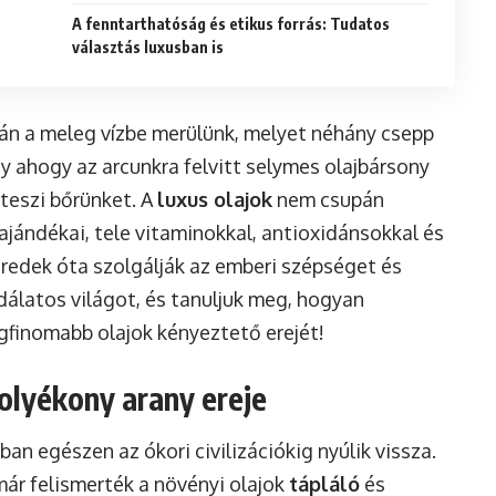
A fenntarthatóság és etikus forrás: Tudatos
választás luxusban is
tán a meleg vízbe merülünk, melyet néhány csepp
agy ahogy az arcunkra felvitt selymes olajbársony
teszi bőrünket. A
luxus olajok
nem csupán
jándékai, tele vitaminokkal, antioxidánsokkal és
zredek óta szolgálják az emberi szépséget és
odálatos világot, és tanuljuk meg, hogyan
gfinomabb olajok kényeztető erejét!
folyékony arany ereje
an egészen az ókori civilizációkig nyúlik vissza.
ár felismerték a növényi olajok
tápláló
és