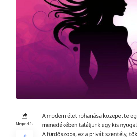
A modern élet rohanása közepette eg
Megosztás
menedékében találjunk egy kis nyugal
A fürdőszoba, ez a privát szentély, tök