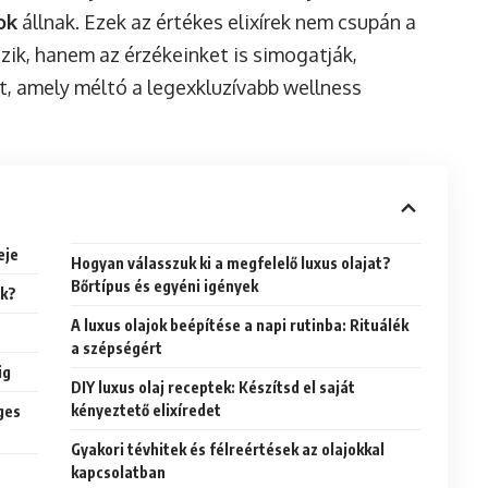
ok
állnak. Ezek az értékes elixírek nem csupán a
zik, hanem az érzékeinket is simogatják,
, amely méltó a legexkluzívabb wellness
eje
Hogyan válasszuk ki a megfelelő luxus olajat?
Bőrtípus és egyéni igények
ok?
A luxus olajok beépítése a napi rutinba: Rituálék
a szépségért
ig
DIY luxus olaj receptek: Készítsd el saját
kényeztető elixíredet
ges
Gyakori tévhitek és félreértések az olajokkal
kapcsolatban