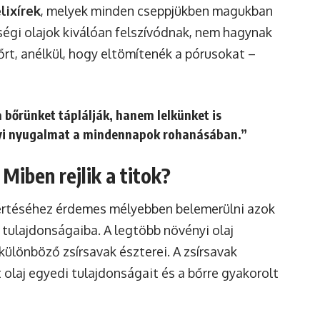
lixírek
, melyek minden cseppjükben magukban
ségi olajok kiválóan felszívódnak, nem hagynak
bőrt, anélkül, hogy eltömítenék a pórusokat –
 bőrünket táplálják, hanem lelkünket is
nyi nyugalmat a mindennapok rohanásában.”
Miben rejlik a titok?
értéséhez érdemes mélyebben belemerülni azok
 tulajdonságaiba. A legtöbb növényi olaj
s különböző zsírsavak észterei. A zsírsavak
olaj egyedi tulajdonságait és a bőrre gyakorolt