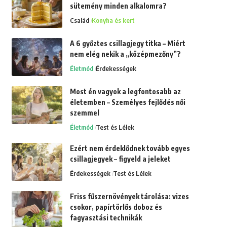
sütemény minden alkalomra?
Család
Konyha és kert
A 6 győztes csillagjegy titka – Miért
nem elég nekik a „középmezőny”?
Életmód
Érdekességek
Most én vagyok a legfontosabb az
életemben – Személyes fejlődés női
szemmel
Életmód
Test és Lélek
Ezért nem érdeklődnek tovább egyes
csillagjegyek – figyeld a jeleket
Érdekességek
Test és Lélek
Friss fűszernövények tárolása: vizes
csokor, papírtörlős doboz és
fagyasztási technikák