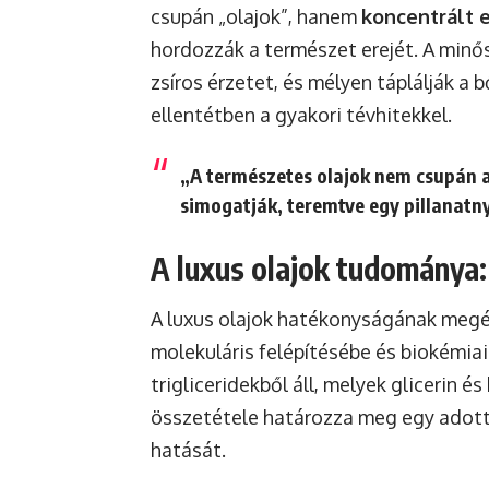
csupán „olajok”, hanem
koncentrált e
hordozzák a természet erejét. A minő
zsíros érzetet, és mélyen táplálják a 
ellentétben a gyakori tévhitekkel.
„A természetes olajok nem csupán a
simogatják, teremtve egy pillanat
A luxus olajok tudománya: 
A luxus olajok hatékonyságának meg
molekuláris felépítésébe és biokémiai
trigliceridekből áll, melyek glicerin é
összetétele határozza meg egy adott 
hatását.