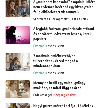
A „majdnem kapcsolat” csapdája: Miért
nem érdemes beérned egy bizonytalan,
félig elkötelezett viszonnyal?
Szerelem és Párkapcsolat
Test és Lélek
A legjobb farizom-gyakorlatok: otthoni
és edzőtermi edzésterv feszes, kerek
popsiért
Életmód
Test és Lélek
7 motiváló emlékeztető, ha
túlterheltnek érzed magad a
mindennapokban
Életmód
Test és Lélek
Mennyibe kerül egy valódi gyöngy
nyaklánc, és mitől függ az ára?
Érdekességek
Szépség és divat
Nagyi grízes mézes tortája – tökéletes