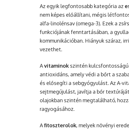
Az egyik legfontosabb kategória az
e
nem képes előállítani, mégis létfontos
alfa-linolénsav (omega-3). Ezek a zsír
funkciójának fenntartásában, a gyull
kommunikációban. Hiányuk száraz, irr
vezethet.
A
vitaminok
szintén kulcsfontosságúak
antioxidáns, amely védi a bőrt a szab
és elősegíti a sebgyógyulást. Az A-vit
sejtmegújulást, javítja a bőr textúráj
olajokban szintén megtalálható, hozz
ragyogásához.
A
fitoszterolok
, melyek növényi erede