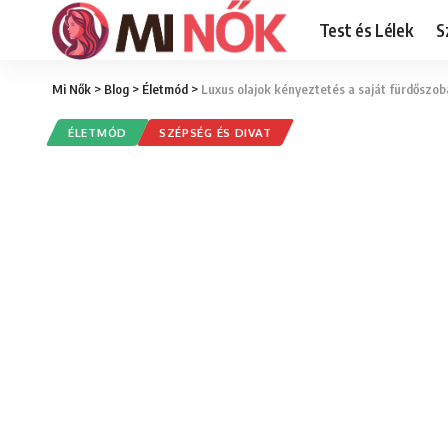
Test és Lélek
S
Mi Nők
>
Blog
>
Életmód
>
Luxus olajok kényeztetés a saját fürdőszo
ÉLETMÓD
SZÉPSÉG ÉS DIVAT