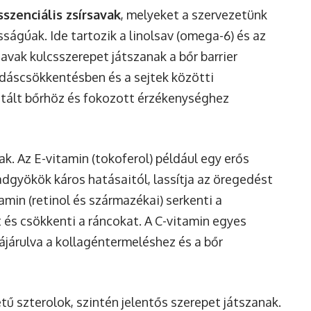
sszenciális zsírsavak
, melyeket a szervezetünk
ságúak. Ide tartozik a linolsav (omega-6) és az
savak kulcsszerepet játszanak a bőr barrier
adáscsökkentésben és a sejtek közötti
itált bőrhöz és fokozott érzékenységhez
. Az E-vitamin (tokoferol) például egy erős
adgyökök káros hatásaitól, lassítja az öregedést
amin (retinol és származékai) serkenti a
át és csökkenti a ráncokat. A C-vitamin egyes
ájárulva a kollagéntermeléshez és a bőr
tű szterolok, szintén jelentős szerepet játszanak.