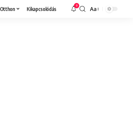
9
Otthon
Kikapcsolódás
Aa
Font
Resizer