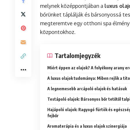
melynek középpontjában a
luxus olaj
bőrünket táplálják és bársonyossá tes
megteremtve egy otthoni spa élményt
központokhoz.
Tartalomjegyzék
Miért éppen az olajok? A folyékony arany er
A luxus olajok tudománya: Miben rejlik a tit
A legnemesebb arcápoló olajok és hatásuk
Testápoló olajok: Bársonyos bőr tetőtől talp
Hajápoló olajok: Ragyogó fürtök és egészsé
fejbőr
Aromaterápia és a luxus olajok szinergiája