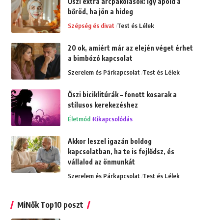
Őszi extra arcpakolások: Így ápold a
bőröd, ha jön a hideg
Szépség és divat
Test és Lélek
20 ok, amiért már az elején véget érhet
a bimbózó kapcsolat
Szerelem és Párkapcsolat
Test és Lélek
Őszi biciklitúrák – fonott kosarak a
stílusos kerekezéshez
Életmód
Kikapcsolódás
Akkor leszel igazán boldog
kapcsolatban, ha te is fejlődsz, és
vállalod az önmunkát
Szerelem és Párkapcsolat
Test és Lélek
MiNők Top10 poszt