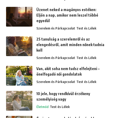
Üzenet neked a magányos estéken:
Eljön a nap, amikor nem leszel többé
egyedül
Szerelem és Párkapcsolat
Test és Lélek
25 tanulság a szerelemről és az
elengedésről, amit minden nőnek tudnia
kell
Szerelem és Párkapcsolat
Test és Lélek
Van, akit soha nem tudsz elfelejteni –
önelfogadó női gondolatok
Szerelem és Párkapcsolat
Test és Lélek
10 jele, hogy rendkívül érzékeny
személyiség vagy
Életmód
Test és Lélek