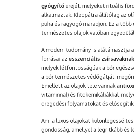
gyógyító
erejét, melyeket rituális f
alkalmaztak. Kleopátra állítólag az ol
puha és ragyogó maradjon. Ez a több 
természetes olajok valóban egyedülál
A modern tudomány is alátámasztja a
forrásai az
esszenciális zsírsavakna
melyek létfontosságúak a bőr egészs
a bőr természetes védőgátját, megőriz
Emellett az olajok tele vannak
antiox
vitaminnal) és fitokemikáliákkal, mely
öregedési folyamatokat és elősegítik
Ami a luxus olajokat különlegessé tesz
gondosság, amellyel a legritkább és 