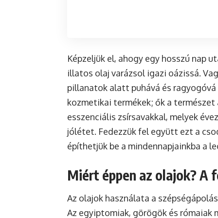
Képzeljük el, ahogy egy hosszú nap u
illatos olaj varázsol igazi oázissá. V
pillanatok alatt puhává és ragyogóvá 
kozmetikai termékek; ők a természet a
esszenciális zsírsavakkal, melyek éve
jólétet. Fedezzük fel együtt ezt a cs
építhetjük be a mindennapjainkba a le
Miért éppen az olajok? A 
Az olajok használata a szépségápolásb
Az egyiptomiak, görögök és rómaiak m