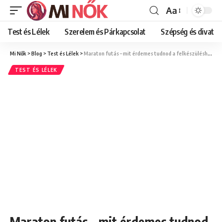
Aa
Font
Resizer
Test és Lélek
Szerelem és Párkapcsolat
Szépség és divat
Mi Nők
>
Blog
>
Test és Lélek
>
Maraton futás – mit érdemes tudnod a felkészüléshez?
TEST ÉS LÉLEK
Maraton futás – mit érdemes tudnod