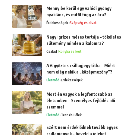
Mennyibe kerül egy valódi gyöngy
nyaklánc, és mitől függ az ára?
Érdekességek
Szépség és divat
Nagyi grízes mézes tortája – tökéletes
sütemény minden alkalomra?
Család
Konyha és kert
A 6 győztes csillagjegy titka – Miért
nem elég nekik a „középmezőny”?
Életmód
Érdekességek
Most én vagyok a legfontosabb az
életemben – Személyes fejlődés női
szemmel
Életmód
Test és Lélek
Ezért nem érdeklődnek tovább egyes
csillagjegyek – figyeld a jeleket