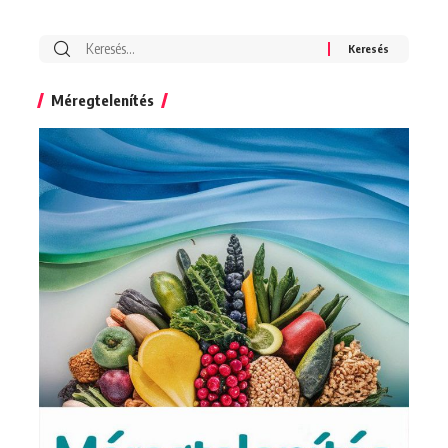
Search
for:
Méregtelenítés