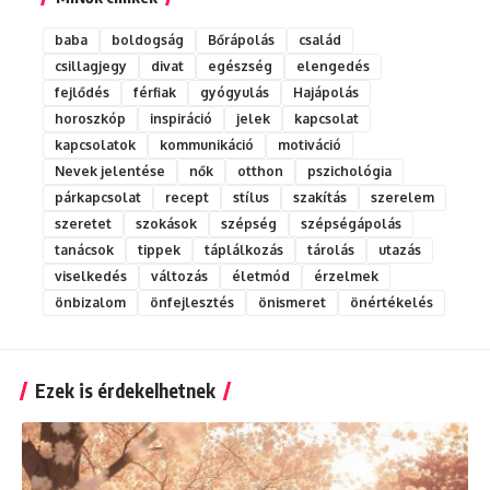
baba
boldogság
Bőrápolás
család
csillagjegy
divat
egészség
elengedés
fejlődés
férfiak
gyógyulás
Hajápolás
horoszkóp
inspiráció
jelek
kapcsolat
kapcsolatok
kommunikáció
motiváció
Nevek jelentése
nők
otthon
pszichológia
párkapcsolat
recept
stílus
szakítás
szerelem
szeretet
szokások
szépség
szépségápolás
tanácsok
tippek
táplálkozás
tárolás
utazás
viselkedés
változás
életmód
érzelmek
önbizalom
önfejlesztés
önismeret
önértékelés
Ezek is érdekelhetnek