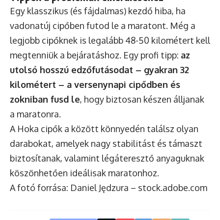
Egy klasszikus (és fájdalmas) kezdő hiba, ha
vadonatúj cipőben futod le a maratont. Még a
legjobb cipőknek is legalább 48-50 kilométert kell
megtenniük a bejáratáshoz. Egy profi tipp:
az
utolsó hosszú edzőfutásodat – gyakran 32
kilométert – a versenynapi cipődben és
zokniban fusd le
, hogy biztosan készen álljanak
a maratonra.
A
Hoka cipők
a között könnyedén találsz olyan
darabokat, amelyek nagy stabilitást és támaszt
biztosítanak, valamint légáteresztő anyaguknak
köszönhetően ideálisak maratonhoz.
A fotó forrása: Daniel Jędzura – stock.adobe.com