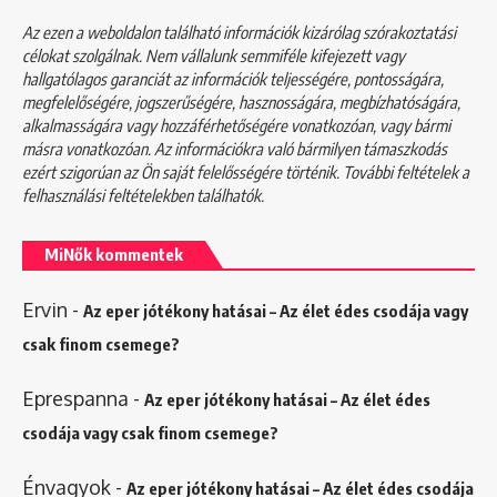
Az ezen a weboldalon található információk kizárólag szórakoztatási
célokat szolgálnak. Nem vállalunk semmiféle kifejezett vagy
hallgatólagos garanciát az információk teljességére, pontosságára,
megfelelőségére, jogszerűségére, hasznosságára, megbízhatóságára,
alkalmasságára vagy hozzáférhetőségére vonatkozóan, vagy bármi
másra vonatkozóan. Az információkra való bármilyen támaszkodás
ezért szigorúan az Ön saját felelősségére történik. További feltételek a
felhasználási feltételekben
találhatók.
MiNők kommentek
Ervin
-
Az eper jótékony hatásai – Az élet édes csodája vagy
csak finom csemege?
Eprespanna
-
Az eper jótékony hatásai – Az élet édes
csodája vagy csak finom csemege?
Énvagyok
-
Az eper jótékony hatásai – Az élet édes csodája