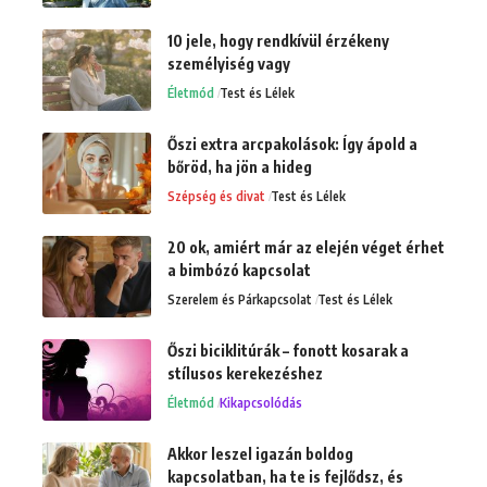
10 jele, hogy rendkívül érzékeny
személyiség vagy
Életmód
Test és Lélek
Őszi extra arcpakolások: Így ápold a
bőröd, ha jön a hideg
Szépség és divat
Test és Lélek
20 ok, amiért már az elején véget érhet
a bimbózó kapcsolat
Szerelem és Párkapcsolat
Test és Lélek
Őszi biciklitúrák – fonott kosarak a
stílusos kerekezéshez
Életmód
Kikapcsolódás
Akkor leszel igazán boldog
kapcsolatban, ha te is fejlődsz, és