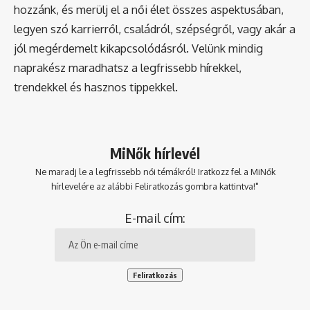
hozzánk, és merülj el a női élet összes aspektusában,
legyen szó karrierről, családról, szépségről, vagy akár a
jól megérdemelt kikapcsolódásról. Velünk mindig
naprakész maradhatsz a legfrissebb hírekkel,
trendekkel és hasznos tippekkel.
MiNők hírlevél
Ne maradj le a legfrissebb női témákról! Iratkozz fel a MiNők
hírlevelére az alábbi Feliratkozás gombra kattintva!"
E-mail cím: