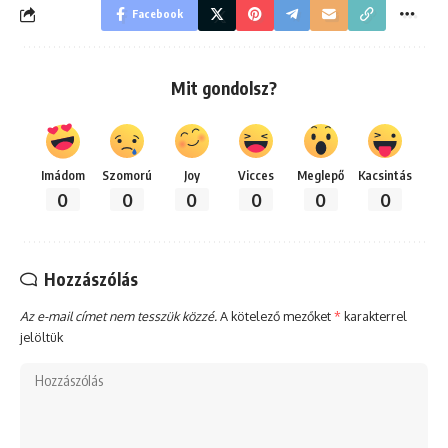
Facebook
Mit gondolsz?
Imádom
Szomorú
Joy
Vicces
Meglepő
Kacsintás
0
0
0
0
0
0
Hozzászólás
Az e-mail címet nem tesszük közzé.
A kötelező mezőket
*
karakterrel
jelöltük