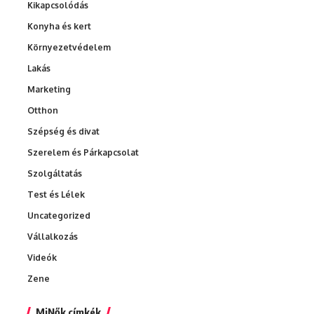
Kikapcsolódás
Konyha és kert
Környezetvédelem
Lakás
Marketing
Otthon
Szépség és divat
Szerelem és Párkapcsolat
Szolgáltatás
Test és Lélek
Uncategorized
Vállalkozás
Videók
Zene
MiNők címkék