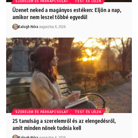
SZERELEM ÉS PÁRKAPCSOLAT
TEST ÉS LÉLEK
Üzenet neked a magányos estéken: Eljön a nap,
amikor nem leszel többé egyedül
Balogh Nóra
augusztus 6, 2026
SZERELEM ÉS PÁRKAPCSOLAT
TEST ÉS LÉLEK
25 tanulság a szerelemről és az elengedésről,
amit minden nőnek tudnia kell
Balogh Nóra
augusztus 6, 2026