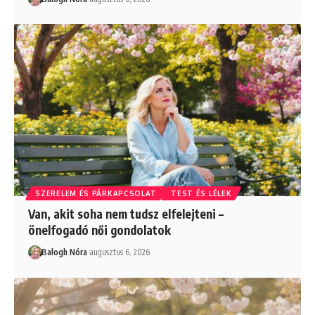
SZERELEM ÉS PÁRKAPCSOLAT
TEST ÉS LÉLEK
Van, akit soha nem tudsz elfelejteni –
önelfogadó női gondolatok
Balogh Nóra
augusztus 6, 2026