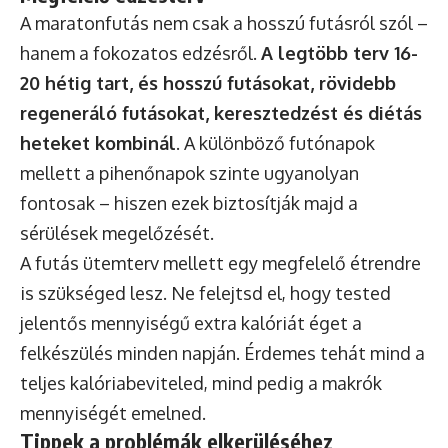
A maratonfutás nem csak a hosszú futásról szól –
hanem a fokozatos edzésről.
A legtöbb terv 16-
20 hétig tart, és hosszú futásokat, rövidebb
regeneráló futásokat, keresztedzést és diétás
heteket kombinál
. A különböző futónapok
mellett a pihenőnapok szinte ugyanolyan
fontosak – hiszen ezek biztosítják majd a
sérülések megelőzését.
A futás ütemterv mellett egy megfelelő étrendre
is szükséged lesz. Ne felejtsd el, hogy tested
jelentős mennyiségű extra kalóriát éget a
felkészülés minden napján. Érdemes tehát mind a
teljes kalóriabeviteled, mind pedig a makrók
mennyiségét emelned.
Tippek a problémák elkerüléséhez