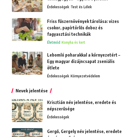
Érdekességek
Test és Lélek
Friss fűszernövények tárolása: vizes
csokor, papírtörlős doboz és
fagyasztási technikák
Életmód
Konyha és kert
Lebomló poharakkal a környezetért –
Egy magyar dizájncsapat zseniális
ötlete
Érdekességek
Környezetvédelem
Nevek jelentése
Krisztián név jelentése, eredete és
népszerűsége
Érdekességek
Gergő, Gergely név jelentése, eredete