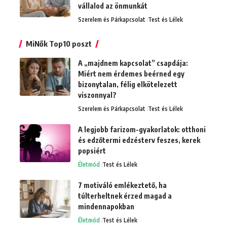
vállalod az önmunkát
Szerelem és Párkapcsolat
Test és Lélek
MiNők Top10 poszt
A „majdnem kapcsolat” csapdája:
Miért nem érdemes beérned egy
bizonytalan, félig elkötelezett
viszonnyal?
Szerelem és Párkapcsolat
Test és Lélek
A legjobb farizom-gyakorlatok: otthoni
és edzőtermi edzésterv feszes, kerek
popsiért
Életmód
Test és Lélek
7 motiváló emlékeztető, ha
túlterheltnek érzed magad a
mindennapokban
Életmód
Test és Lélek