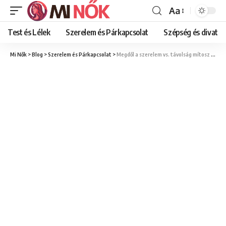
Aa
Font
Resizer
Test és Lélek
Szerelem és Párkapcsolat
Szépség és divat
Mi Nők
>
Blog
>
Szerelem és Párkapcsolat
>
Megdől a szerelem vs. távolság mítosz – Miért nem öli meg a távolság az érzéseket?