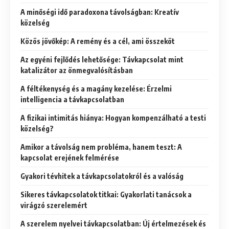
A minőségi idő paradoxona távolságban: Kreatív
közelség
Közös jövőkép: A remény és a cél, ami összeköt
Az egyéni fejlődés lehetősége: Távkapcsolat mint
katalizátor az önmegvalósításban
A féltékenység és a magány kezelése: Érzelmi
intelligencia a távkapcsolatban
A fizikai intimitás hiánya: Hogyan kompenzálható a testi
közelség?
Amikor a távolság nem probléma, hanem teszt: A
kapcsolat erejének felmérése
Gyakori tévhitek a távkapcsolatokról és a valóság
Sikeres távkapcsolatok titkai: Gyakorlati tanácsok a
virágzó szerelemért
A szerelem nyelvei távkapcsolatban: Új értelmezések és