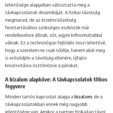
lehetősége alapjaiban változtatta meg a
távkapcsolatok dinamikáját. A fizikai távolság
megmarad, de az érzelmi közelség
fenntartásához szükséges eszközök már
rendelkezésre állnak, sőt, egyre kifinomultabbá
válnak. Ez a technológiai fejlődés teszi lehetővé,
hogy a szerelem ne csak túlélje, hanem akár meg
is erősödjön a távolság ellenére, újfajta
kreativitásra ösztönözve a párokat.
A bizalom alapköve: A távkapcsolatok titkos
fegyvere
Minden tartós kapcsolat alapja a
bizalom
, de a
távkapcsolatokban ennek még nagyobb
jelentősége van. Amikor a partner fizikailag távol