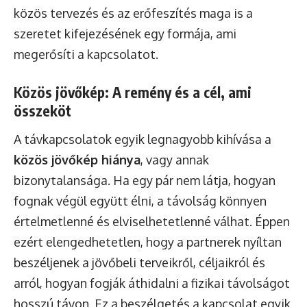
közös tervezés és az erőfeszítés maga is a
szeretet kifejezésének egy formája, ami
megerősíti a kapcsolatot.
Közös jövőkép: A remény és a cél, ami
összeköt
A távkapcsolatok egyik legnagyobb kihívása a
közös jövőkép hiánya
, vagy annak
bizonytalansága. Ha egy pár nem látja, hogyan
fognak végül együtt élni, a távolság könnyen
értelmetlenné és elviselhetetlenné válhat. Éppen
ezért elengedhetetlen, hogy a partnerek nyíltan
beszéljenek a jövőbeli terveikről, céljaikról és
arról, hogyan fogják áthidalni a fizikai távolságot
hosszú távon. Ez a beszélgetés a kapcsolat egyik