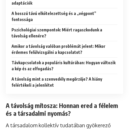
adaptációk
A hosszú távú elkötelezettség és a „végpont”
fontossága
Pszichológiai szempontok: Miért ragaszkodunk a
távolság ellenére?
Amikor a távolság valóban problémát jelent: Mikor
érdemes felülvizsgálni a kapcsolatot?
Távkapcsolatok a populáris kultúrában: Hogyan változik
a kép és az elfogadás?
A távolság mint a szenvedély megőrzője? A hiány
felértékeli a jelenlétet
A távolság mítosza: Honnan ered a félelem
és a társadalmi nyomás?
A társadalom kollektív tudatában gyökerező