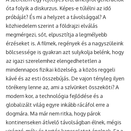
óta folyik a diskurzus. Képes-e túlélni az idő
próbáját? És mi a helyzet a távolsággal? A
közhiedelem szerint a földrajzi elválás
megmérgezi, sőt, elpusztítja a legmélyebb
érzéseket is. A filmek, regények és a nagyszüleink
bölcsessége is gyakran azt sulykolja belénk, hogy
az igazi szerelemhez elengedhetetlen a
mindennapos fizikai közelség, a közös reggeli
kávé és az esti összebújás. De vajon tényleg ilyen
törékeny lenne az, ami a szívünket összeköti? A
modern kor, a technológia fejlődése és a
globalizált világ egyre inkább rácáfol erre a
dogmára. Ma már nem ritka, hogy párok
kontinenseken átívelő távolságban élnek, mégis