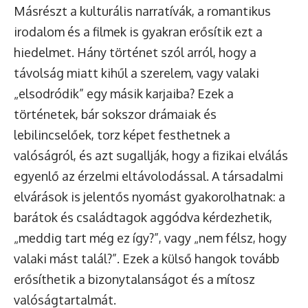
Másrészt a kulturális narratívák, a romantikus
irodalom és a filmek is gyakran erősítik ezt a
hiedelmet. Hány történet szól arról, hogy a
távolság miatt kihűl a szerelem, vagy valaki
„elsodródik” egy másik karjaiba? Ezek a
történetek, bár sokszor drámaiak és
lebilincselőek, torz képet festhetnek a
valóságról, és azt sugallják, hogy a fizikai elválás
egyenlő az érzelmi eltávolodással. A társadalmi
elvárások is jelentős nyomást gyakorolhatnak: a
barátok és családtagok aggódva kérdezhetik,
„meddig tart még ez így?”, vagy „nem félsz, hogy
valaki mást talál?”. Ezek a külső hangok tovább
erősíthetik a bizonytalanságot és a mítosz
valóságtartalmát.