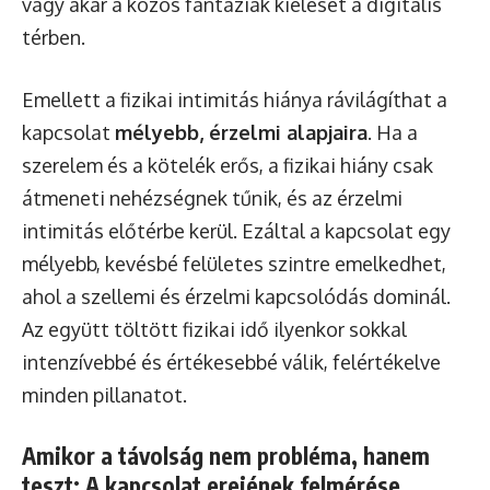
vagy akár a közös fantáziák kiélését a digitális
térben.
Emellett a fizikai intimitás hiánya rávilágíthat a
kapcsolat
mélyebb, érzelmi alapjaira
. Ha a
szerelem és a kötelék erős, a fizikai hiány csak
átmeneti nehézségnek tűnik, és az érzelmi
intimitás előtérbe kerül. Ezáltal a kapcsolat egy
mélyebb, kevésbé felületes szintre emelkedhet,
ahol a szellemi és érzelmi kapcsolódás dominál.
Az együtt töltött fizikai idő ilyenkor sokkal
intenzívebbé és értékesebbé válik, felértékelve
minden pillanatot.
Amikor a távolság nem probléma, hanem
teszt: A kapcsolat erejének felmérése