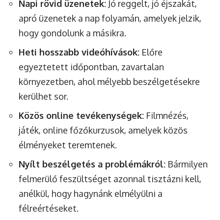
Napi rövid üzenetek:
Jó reggelt, jó éjszakát,
apró üzenetek a nap folyamán, amelyek jelzik,
hogy gondolunk a másikra.
Heti hosszabb videóhívások:
Előre
egyeztetett időpontban, zavartalan
környezetben, ahol mélyebb beszélgetésekre
kerülhet sor.
Közös online tevékenységek:
Filmnézés,
játék, online főzőkurzusok, amelyek közös
élményeket teremtenek.
Nyílt beszélgetés a problémákról:
Bármilyen
felmerülő feszültséget azonnal tisztázni kell,
anélkül, hogy hagynánk elmélyülni a
félreértéseket.