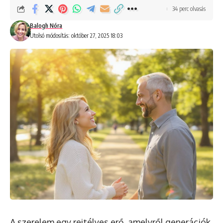
34 perc olvasás
Balogh Nóra
Utolsó módosítás: október 27, 2025 18:03
A szerelem egy rejtélyes erő, amelyről generációk