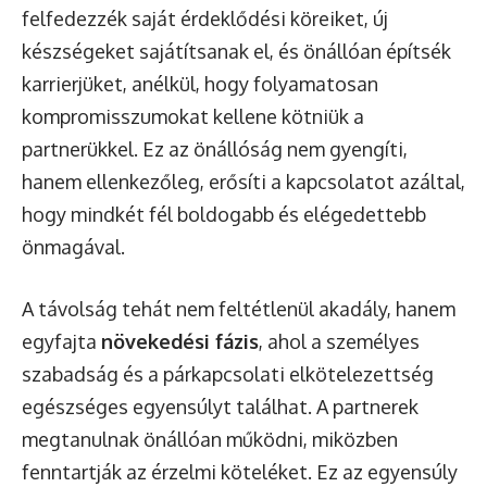
felfedezzék saját érdeklődési köreiket, új
készségeket sajátítsanak el, és önállóan építsék
karrierjüket, anélkül, hogy folyamatosan
kompromisszumokat kellene kötniük a
partnerükkel. Ez az önállóság nem gyengíti,
hanem ellenkezőleg, erősíti a kapcsolatot azáltal,
hogy mindkét fél boldogabb és elégedettebb
önmagával.
A távolság tehát nem feltétlenül akadály, hanem
egyfajta
növekedési fázis
, ahol a személyes
szabadság és a párkapcsolati elkötelezettség
egészséges egyensúlyt találhat. A partnerek
megtanulnak önállóan működni, miközben
fenntartják az érzelmi köteléket. Ez az egyensúly