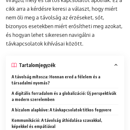
virágzó, mély és tartós kapcsolatot ápolnak. Ez a
cikk arra a kérdésre keresi a választ, hogy miért
nem öli meg a távolság az érzéseket, sőt,
bizonyos esetekben miért erősítheti meg azokat,
és hogyan lehet sikeresen navigálni a
távkapcsolatok kihívásai között.
Tartalomjegyzék
A távolság mítosza: Honnan ered a félelem és a
társadalmi nyomás?
A digitális forradalom és a globalizáció: Új perspektívák
a modern szerelemben
A bizalom alapköve: A távkapcsolatok titkos fegyvere
Kommunikáció: A távolság áthidalása szavakkal,
képekkel és empátiával