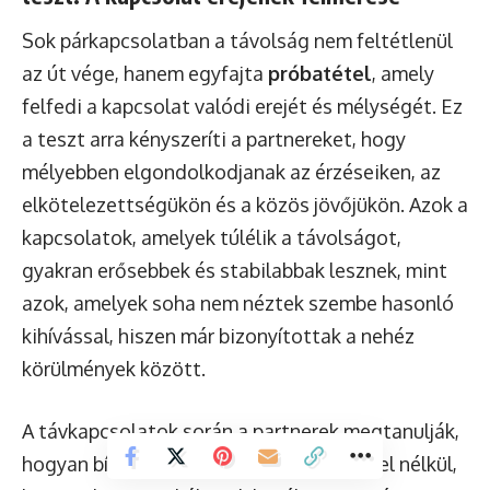
Sok párkapcsolatban a távolság nem feltétlenül
az út vége, hanem egyfajta
próbatétel
, amely
felfedi a kapcsolat valódi erejét és mélységét. Ez
a teszt arra kényszeríti a partnereket, hogy
mélyebben elgondolkodjanak az érzéseiken, az
elkötelezettségükön és a közös jövőjükön. Azok a
kapcsolatok, amelyek túlélik a távolságot,
gyakran erősebbek és stabilabbak lesznek, mint
azok, amelyek soha nem néztek szembe hasonló
kihívással, hiszen már bizonyítottak a nehéz
körülmények között.
A távkapcsolatok során a partnerek megtanulják,
hogyan bízzanak meg egymásban feltétel nélkül,