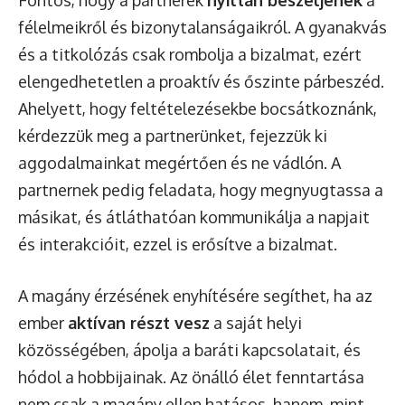
Fontos, hogy a partnerek
nyíltan beszéljenek
a
félelmeikről és bizonytalanságaikról. A gyanakvás
és a titkolózás csak rombolja a bizalmat, ezért
elengedhetetlen a proaktív és őszinte párbeszéd.
Ahelyett, hogy feltételezésekbe bocsátkoznánk,
kérdezzük meg a partnerünket, fejezzük ki
aggodalmainkat megértően és ne vádlón. A
partnernek pedig feladata, hogy megnyugtassa a
másikat, és átláthatóan kommunikálja a napjait
és interakcióit, ezzel is erősítve a bizalmat.
A magány érzésének enyhítésére segíthet, ha az
ember
aktívan részt vesz
a saját helyi
közösségében, ápolja a baráti kapcsolatait, és
hódol a hobbijainak. Az önálló élet fenntartása
nem csak a magány ellen hatásos, hanem, mint