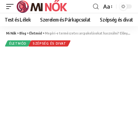
Aa
Font
Resizer
Test és Lélek
Szerelem és Párkapcsolat
Szépség és divat
Mi Nők
>
Blog
>
Életmód
>
Megéri-e természetes arcpakolásokat használni? Előnyök, kockázatok és egyszerű receptek
ÉLETMÓD
SZÉPSÉG ÉS DIVAT