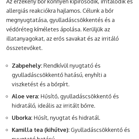
Az érzékeny bőr könnyen kipirosodik, irritálódik és
allergiás reakciókra hajlamos. Célunk a bőr
megnyugtatása, gyulladáscsökkentés és a
védőréteg kíméletes ápolása. Kerüljük az
illatanyagokat, az erős savakat és az irritáló
összetevőket.
Zabpehely:
Rendkívül nyugtató és
gyulladáscsökkentő hatású, enyhíti a
viszketést és a bőrpírt.
Aloe vera:
Hűsítő, gyulladáscsökkentő és
hidratáló, ideális az irritált bőrre.
Uborka:
Hűsít, nyugtat és hidratál.
Kamilla tea (kihűtve):
Gyulladáscsökkentő és