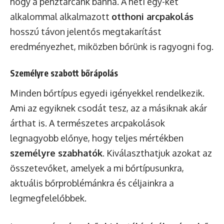
hogy a pénztárcánk bánná. A heti egy-két
alkalommal alkalmazott
otthoni arcpakolás
hosszú távon jelentős megtakarítást
eredményezhet, miközben bőrünk is ragyogni fog.
Személyre szabott bőrápolás
Minden bőrtípus egyedi igényekkel rendelkezik.
Ami az egyiknek csodát tesz, az a másiknak akár
árthat is. A természetes arcpakolások
legnagyobb előnye, hogy teljes mértékben
személyre szabhatók
. Kiválaszthatjuk azokat az
összetevőket, amelyek a mi bőrtípusunkra,
aktuális bőrproblémánkra és céljainkra a
legmegfelelőbbek.