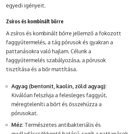
egyedi igényeit.
Zsíros és kombinált bőrre
A zsíros és kombinált bőrre jellemző a fokozott
faggyútermelés, a tág pórusok és gyakran a
pattanásokra való hajlam. Célunk a
faggyútermelés szabályozása, a pórusok
tisztítása és a bőr mattítása.
Agyag (bentonit, kaolin, zöld agyag):
Kiválóan felszívja a felesleges faggyút,
méregteleníti a bőrt és összehúzza a
pórusokat.
Méz:
Természetes antibakteriális és
gyulladáscsökkentő hatású, segít a pattanások