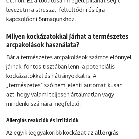
otthon. Ez a tudatosan megélt pillanat segít
levezetni a stresszt, feltöltődni és újra
kapcsolódni önmagunkhoz.
Milyen kockázatokkal járhat a természetes
arcpakolások használata?
Bár a természetes arcpakolások számos előnnyel
járnak, fontos tisztában lenni a potenciális
kockázatokkal és hátrányokkal is. A
„természetes” szó nem jelenti automatikusan
azt, hogy valami teljesen ártalmatlan vagy
mindenki számára megfelelő.
Allergiás reakciók és irritációk
Az egyik leggyakoribb kockázat az
allergiás