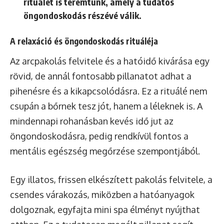
rituálét is teremtünk, amely a
tudatos
öngondoskodás
részévé válik.
A relaxáció és öngondoskodás rituáléja
Az arcpakolás felvitele és a hatóidő kivárása egy
rövid, de annál fontosabb pillanatot adhat a
pihenésre és a kikapcsolódásra. Ez a rituálé nem
csupán a bőrnek tesz jót, hanem a léleknek is. A
mindennapi rohanásban kevés idő jut az
öngondoskodásra, pedig rendkívül fontos a
mentális egészség megőrzése szempontjából.
Egy illatos, frissen elkészített pakolás felvitele, a
csendes várakozás, miközben a hatóanyagok
dolgoznak, egyfajta mini spa élményt nyújthat