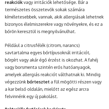
reakciók
vagy irritációk lehetősége. Bár a
természetes összetevők sokak számára
kíméletesebbek, vannak, akik allergiásak lehetnek
bizonyos élelmiszerekre vagy növényekre, és ez a
bőrön keresztül is megnyilvánulhat.
Például a citrusfélék (citrom, narancs)
savtartalma egyes bőrtípusoknál irritációt,
bőrpírt vagy akár égő érzést is okozhat. A fahéj
vagy borsmenta szintén erős hatóanyagok,
amelyek allergiás reakciót válthatnak ki. Mindig
végezzünk
bőrtesztet
a fül mögötti részen vagy
a kar belső oldalán, mielőtt az egész arcra
felvinnénk egy új pakolást.