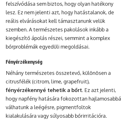
felszívódása sem biztos, hogy olyan hatékony
lesz. Ez nem jelenti azt, hogy hatástalanok, de
reális elvárásokat kell támasztanunk velük
szemben. A természetes pakolások inkább a
kiegészítő ápolás részei, semmint a komplex
bőrproblémák egyedüli megoldásai.
Fényérzékenység
Néhány természetes összetevő, különösen a
citrusfélék (citrom, lime, grapefruit),
fényérzékennyé tehetik a bőrt
. Ez azt jelenti,
hogy napfény hatására fokozottan hajlamosabbá
válhatunk a leégésre, pigmentfoltok
kialakulására vagy súlyosabb bőrirritációra.