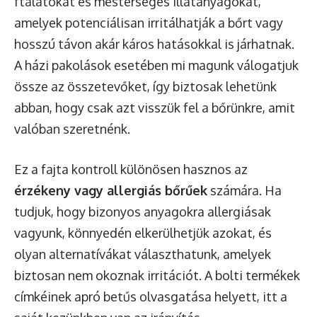
ftalátokat és mesterséges illatanyagokat,
amelyek potenciálisan irritálhatják a bőrt vagy
hosszú távon akár káros hatásokkal is járhatnak.
A házi pakolások esetében mi magunk válogatjuk
össze az összetevőket, így biztosak lehetünk
abban, hogy csak azt visszük fel a bőrünkre, amit
valóban szeretnénk.
Ez a fajta kontroll különösen hasznos az
érzékeny vagy allergiás bőrűek
számára. Ha
tudjuk, hogy bizonyos anyagokra allergiásak
vagyunk, könnyedén elkerülhetjük azokat, és
olyan alternatívákat választhatunk, amelyek
biztosan nem okoznak irritációt. A bolti termékek
címkéinek apró betűs olvasgatása helyett, itt a