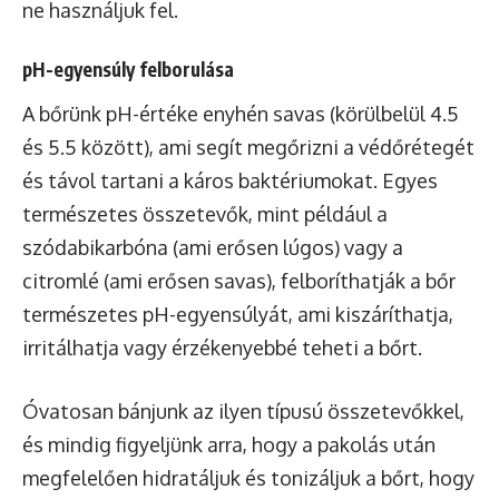
ne használjuk fel.
pH-egyensúly felborulása
A bőrünk pH-értéke enyhén savas (körülbelül 4.5
és 5.5 között), ami segít megőrizni a védőrétegét
és távol tartani a káros baktériumokat. Egyes
természetes összetevők, mint például a
szódabikarbóna (ami erősen lúgos) vagy a
citromlé (ami erősen savas), felboríthatják a bőr
természetes pH-egyensúlyát, ami kiszáríthatja,
irritálhatja vagy érzékenyebbé teheti a bőrt.
Óvatosan bánjunk az ilyen típusú összetevőkkel,
és mindig figyeljünk arra, hogy a pakolás után
megfelelően hidratáljuk és tonizáljuk a bőrt, hogy