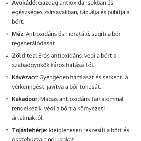
Avokádó:
Gazdag antioxidánsokban és
egészséges zsírsavakban, táplálja és puhítja a
bőrt.
Méz:
Antioxidáns és hidratáló, segíti a bőr
regenerálódását.
Zöld tea:
Erős antioxidáns, védi a bőrt a
szabadgyökök káros hatásaitól.
Kávézacc:
Gyengéden hámlaszt és serkenti a
vérkeringést, javítva a bőr tónusát.
Kakaópor:
Magas antioxidáns tartalommal
rendelkezik, védi a bőrt a környezeti
ártalmaktól.
Tojásfehérje:
Ideiglenesen feszesíti a bőrt és
összehúzza a pórusokat.