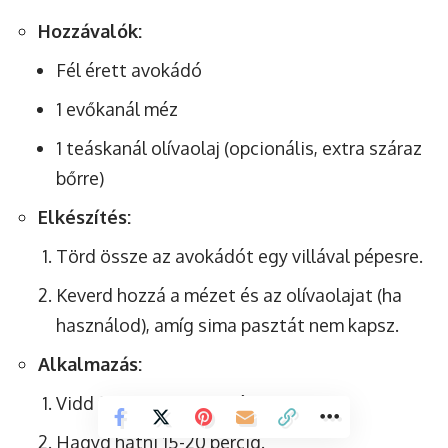
Hozzávalók:
Fél érett avokádó
1 evőkanál méz
1 teáskanál olívaolaj (opcionális, extra száraz
bőrre)
Elkészítés:
Törd össze az avokádót egy villával pépesre.
Keverd hozzá a mézet és az olívaolajat (ha
használod), amíg sima pasztát nem kapsz.
Alkalmazás:
Vidd fel a tiszta arcra és nyakra.
Hagyd hatni 15-20 percig.