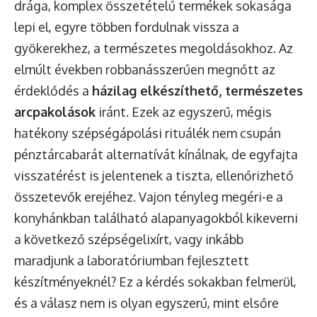
drága, komplex összetételű termékek sokasága
lepi el, egyre többen fordulnak vissza a
gyökerekhez, a természetes megoldásokhoz. Az
elmúlt években robbanásszerűen megnőtt az
érdeklődés a
házilag elkészíthető, természetes
arcpakolások
iránt. Ezek az egyszerű, mégis
hatékony szépségápolási rituálék nem csupán
pénztárcabarát alternatívát kínálnak, de egyfajta
visszatérést is jelentenek a tiszta, ellenőrizhető
összetevők erejéhez. Vajon tényleg megéri-e a
konyhánkban található alapanyagokból kikeverni
a következő szépségelixírt, vagy inkább
maradjunk a laboratóriumban fejlesztett
készítményeknél? Ez a kérdés sokakban felmerül,
és a válasz nem is olyan egyszerű, mint elsőre