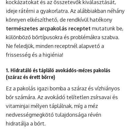
kockázatokat és az összetevők kiválasztását,
ideje rátérni a gyakorlatra. Az alábbiakban néhány
könnyen elkészíthető, de rendkívül hatékony
természetes arcpakolás receptet
mutatunk be,
különböző bőrtípusokra és problémákra szabva.
Ne feledjük, minden receptnél alapvető a
frissesség és a higiénia!
1. Hidratáló és tápláló avokádós-mézes pakolás
(száraz és érett bőrre)
Ez a pakolás igazi bomba a száraz és vízhiányos
bőr számára. Az avokádó telítetlen zsírsavai és
vitaminjai mélyen táplálnak, míg a méz
nedvességmegkötő tulajdonsága révén
hidratálja a bőrt.