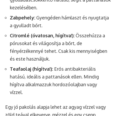
kezelésében.
Zabpehely:
Gyengéden hámlaszt és nyugtatja
a gyulladt bőrt.
Citromlé (óvatosan, hígítva!):
Összehúzza a
pórusokat és világosítja a bőrt, de
fényérzékennyé tehet. Csak kis mennyiségben
és este használjuk.
Teafaolaj (hígítva!):
Erős antibakteriális
hatású, ideális a pattanások ellen. Mindig
hígítva alkalmazzuk hordozóolajban vagy
vízzel.
Egy jó pakolás alapja lehet az agyag vízzel vagy
zöld teával elkeverve, mézzel és egy csepp