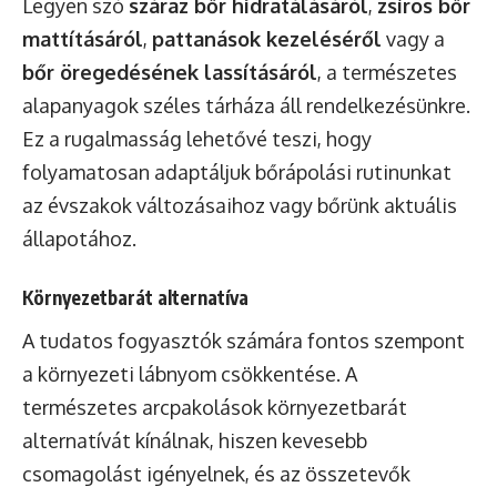
Legyen szó
száraz bőr hidratálásáról
,
zsíros bőr
mattításáról
,
pattanások kezeléséről
vagy a
bőr öregedésének lassításáról
, a természetes
alapanyagok széles tárháza áll rendelkezésünkre.
Ez a rugalmasság lehetővé teszi, hogy
folyamatosan adaptáljuk bőrápolási rutinunkat
az évszakok változásaihoz vagy bőrünk aktuális
állapotához.
Környezetbarát alternatíva
A tudatos fogyasztók számára fontos szempont
a környezeti lábnyom csökkentése. A
természetes arcpakolások környezetbarát
alternatívát kínálnak, hiszen kevesebb
csomagolást igényelnek, és az összetevők