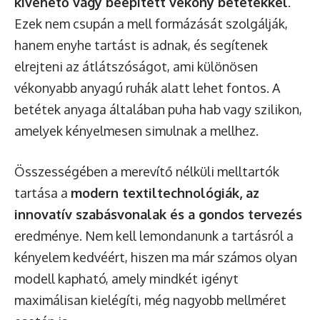
kivehető vagy beépített vékony betétekkel
.
Ezek nem csupán a mell formázását szolgálják,
hanem enyhe tartást is adnak, és segítenek
elrejteni az átlátszóságot, ami különösen
vékonyabb anyagú ruhák alatt lehet fontos. A
betétek anyaga általában puha hab vagy szilikon,
amelyek kényelmesen simulnak a mellhez.
Összességében a merevítő nélküli melltartók
tartása a
modern textiltechnológiák, az
innovatív szabásvonalak és a gondos tervezés
eredménye. Nem kell lemondanunk a tartásról a
kényelem kedvéért, hiszen ma már számos olyan
modell kapható, amely mindkét igényt
maximálisan kielégíti, még nagyobb mellméret