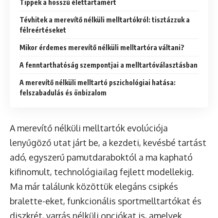
Tippek a hosszú élettartamért
Tévhitek a merevítő nélküli melltartókról: tisztázzuk a
félreértéseket
Mikor érdemes merevítő nélküli melltartóra váltani?
A fenntarthatóság szempontjai a melltartóválasztásban
A merevítő nélküli melltartó pszichológiai hatása:
felszabadulás és önbizalom
A merevítő nélküli melltartók evolúciója
lenyűgöző utat járt be, a kezdeti, kevésbé tartást
adó, egyszerű pamutdaraboktól a ma kapható
kifinomult, technológiailag fejlett modellekig.
Ma már találunk közöttük elegáns csipkés
bralette-eket, funkcionális sportmelltartókat és
diszkrét, varrás nélküli opciókat is, amelyek