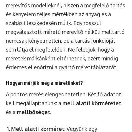
merevítős modelleknél, hiszen a megfelelő tartás
és kényelem teljes mértékben az anyag és a
szabás illeszkedésén múlik. Egy rosszul
megválasztott méretű merevítő nélküli melltartó
nemcsak kényelmetlen, de a tartás funkcióját
sem látja el megfelelően. Ne feledjük, hogy a
méretek márkánként eltérhetnek, ezért mindig
érdemes ellenőrizni a gyártó mérettáblázatát.
Hogyan mérjük meg a méretünket?
A pontos mérés elengedhetetlen. Két fő adatot
kell megállapítanunk: a
mell alatti körméretet
és a
mellbőséget
.
Mell alatti körméret:
Vegyünk egy