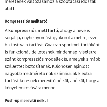
méretének változásaihoz a szoptatási időszak
alatt.
Kompressziós melltartó
A
kompressziós melltartó
, ahogy a neve is
sugallja, enyhe nyomást gyakorol a mellre, ezzel
biztosítva a tartást. Gyakran sportmelltartóként
is funkcionál, de léteznek mindennapi viseletre
szánt kompressziós modellek is, amelyek simább
sziluettet biztosítanak. Különösen ajánlott
nagyobb mellméretű nők számára, akik extra
tartást keresnek merevítő nélkül, anélkül, hogy a
kényelem rovására menne.
Push-up merevítő nélkül