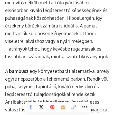
merevítő nélküli melltartók gyártásához,
elsősorban kiváló légáteresztő képességének és
puhaságának köszönhetően. Hipoallergén, így
érzékeny bőrűek számára is ideális. A pamut
melltartók különösen kényelmesek otthoni
viseletre, alváshoz vagy a nyári melegben.
Hátrányuk lehet, hogy kevésbé rugalmasak és
lassabban száradnak, mint a szintetikus anyagok.
A
bambusz
egy környezetbarát alternatíva, amely
egyre népszerűbb a fehérneműiparban. Rendkívül
puha, selymes tapintású, kiváló nedvszívó és
légáteresztő tulajdonságokkal rendelkezik.
Antibakteriális és hipoallergén, így tökéletes
választás azoknak, akik a természetes anyagokat