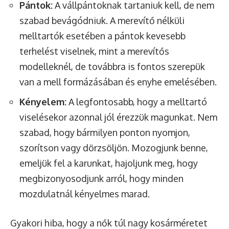
Pántok:
A vállpántoknak tartaniuk kell, de nem
szabad bevágódniuk. A merevítő nélküli
melltartók esetében a pántok kevesebb
terhelést viselnek, mint a merevítős
modelleknél, de továbbra is fontos szerepük
van a mell formázásában és enyhe emelésében.
Kényelem:
A legfontosabb, hogy a melltartó
viselésekor azonnal jól érezzük magunkat. Nem
szabad, hogy bármilyen ponton nyomjon,
szorítson vagy dörzsöljön. Mozogjunk benne,
emeljük fel a karunkat, hajoljunk meg, hogy
megbizonyosodjunk arról, hogy minden
mozdulatnál kényelmes marad.
Gyakori hiba, hogy a nők túl nagy kosárméretet