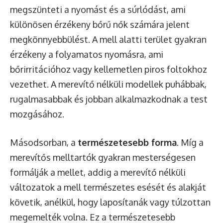
megszünteti a nyomást és a súrlódást, ami
különösen érzékeny bőrű nők számára jelent
megkönnyebbülést. A mell alatti terület gyakran
érzékeny a folyamatos nyomásra, ami
bőrirritációhoz vagy kellemetlen piros foltokhoz
vezethet. A merevítő nélküli modellek puhábbak,
rugalmasabbak és jobban alkalmazkodnak a test
mozgásához.
Másodsorban, a
természetesebb forma
. Míg a
merevítős melltartók gyakran mesterségesen
formálják a mellet, addig a merevítő nélküli
változatok a mell természetes esését és alakját
követik, anélkül, hogy laposítanák vagy túlzottan
megemelték volna. Ez a természetesebb