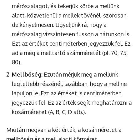
mérőszalagot, és tekerjük körbe a mellünk
alatt, közvetlenül a mellek tövénél, szorosan,
de kényelmesen. Ügyeljünk rá, hogy a
mérőszalag vízszintesen fusson a hátunkon is.
Ezt az értéket centiméterben jegyezzük fel. Ez
adja meg a melltartó számméretét (pl. 70, 75,
80).
Mellbőség:
Ezután mérjük meg a mellünk
legteltebb részénél, lazábban, hogy a mell ne
lapuljon le. Ezt az értéket is centiméterben
jegyezzük fel. Ez az érték segít meghatározni a
kosárméretet (A, B, C, D stb.).
Miután megvan a két érték, a kosárméretet a
mellbőség és a mell alatti körméret