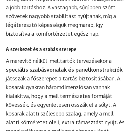
a jobb tartáshoz. A vastagabb, sűrűbben szőtt
szövetek nagyobb stabilitást nyújtanak, míg a
légáteresztő képességük megmarad, így
biztosítva a komfortérzetet egész nap.
A szerkezet és a szabás szerepe
A merevítő nélküli melltartók tervezésekor a
speciális szabásvonalak és panelkonstrukciók
játsszák a főszerepet a tartás biztosításában. A
kosarak gyakran háromdimenziósan vannak
kialakítva, hogy a mell természetes formáját
kövessék, és egyenletesen osszák el a súlyt. A
kosarak alatti szélesebb szalag, amely a mell
alatti körméretet öleli, extra támasztást nyújt, és
megakadályozza a melltartó elmozdulását.