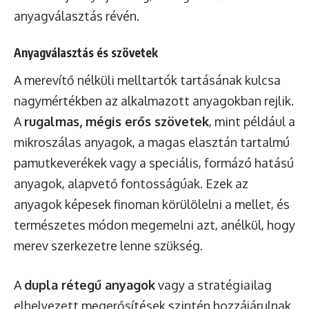
anyagválasztás révén.
Anyagválasztás és szövetek
A merevítő nélküli melltartók tartásának kulcsa
nagymértékben az alkalmazott anyagokban rejlik.
A
rugalmas, mégis erős szövetek
, mint például a
mikroszálas anyagok, a magas elasztán tartalmú
pamutkeverékek vagy a speciális, formázó hatású
anyagok, alapvető fontosságúak. Ezek az
anyagok képesek finoman körülölelni a mellet, és
természetes módon megemelni azt, anélkül, hogy
merev szerkezetre lenne szükség.
A
dupla rétegű anyagok
vagy a stratégiailag
elhelyezett megerősítések szintén hozzájárulnak