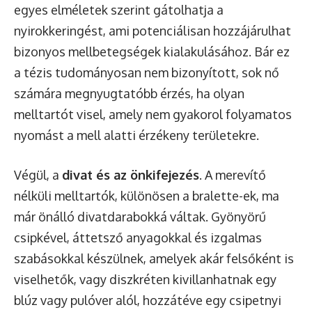
egyes elméletek szerint gátolhatja a
nyirokkeringést, ami potenciálisan hozzájárulhat
bizonyos mellbetegségek kialakulásához. Bár ez
a tézis tudományosan nem bizonyított, sok nő
számára megnyugtatóbb érzés, ha olyan
melltartót visel, amely nem gyakorol folyamatos
nyomást a mell alatti érzékeny területekre.
Végül, a
divat és az önkifejezés
. A merevítő
nélküli melltartók, különösen a bralette-ek, ma
már önálló divatdarabokká váltak. Gyönyörű
csipkével, áttetsző anyagokkal és izgalmas
szabásokkal készülnek, amelyek akár felsőként is
viselhetők, vagy diszkréten kivillanhatnak egy
blúz vagy pulóver alól, hozzátéve egy csipetnyi