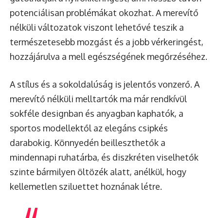
potenciálisan problémákat okozhat. A merevítő
nélküli változatok viszont lehetővé teszik a
természetesebb mozgást és a jobb vérkeringést,
hozzájárulva a mell egészségének megőrzéséhez.
A stílus és a sokoldalúság is jelentős vonzerő. A
merevítő nélküli melltartók ma már rendkívül
sokféle designban és anyagban kaphatók, a
sportos modellektől az elegáns csipkés
darabokig. Könnyedén beilleszthetők a
mindennapi ruhatárba, és diszkréten viselhetők
szinte bármilyen öltözék alatt, anélkül, hogy
kellemetlen sziluettet hoznának létre.