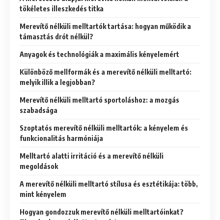
tökéletes illeszkedés titka
Merevítő nélküli melltartók tartása: hogyan működik a
támasztás drót nélkül?
Anyagok és technológiák a maximális kényelemért
Különböző mellformák és a merevítő nélküli melltartó:
melyik illik a legjobban?
Merevítő nélküli melltartó sportoláshoz: a mozgás
szabadsága
Szoptatós merevítő nélküli melltartók: a kényelem és
funkcionalitás harmóniája
Melltartó alatti irritáció és a merevítő nélküli
megoldások
A merevítő nélküli melltartó stílusa és esztétikája: több,
mint kényelem
Hogyan gondozzuk merevítő nélküli melltartóinkat?