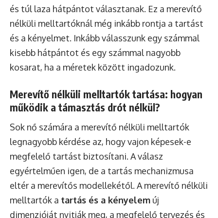
és túl laza hátpántot választanak. Ez a merevítő
nélküli melltartóknál még inkább rontja a tartást
és a kényelmet. Inkább válasszunk egy számmal
kisebb hátpántot és egy számmal nagyobb
kosarat, ha a méretek között ingadozunk.
Merevítő nélküli melltartók tartása: hogyan
működik a támasztás drót nélkül?
Sok nő számára a merevítő nélküli melltartók
legnagyobb kérdése az, hogy vajon képesek-e
megfelelő tartást biztosítani. A válasz
egyértelműen igen, de a tartás mechanizmusa
eltér a merevítős modellekétől. A merevítő nélküli
melltartók a
tartás és a kényelem
új
dimenzióját nyitják meg, a megfelelő tervezés és