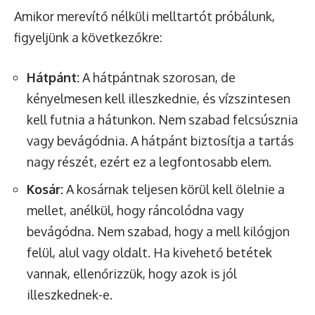
Amikor merevítő nélküli melltartót próbálunk,
figyeljünk a következőkre:
Hátpánt:
A hátpántnak szorosan, de
kényelmesen kell illeszkednie, és vízszintesen
kell futnia a hátunkon. Nem szabad felcsúsznia
vagy bevágódnia. A hátpánt biztosítja a tartás
nagy részét, ezért ez a legfontosabb elem.
Kosár:
A kosárnak teljesen körül kell ölelnie a
mellet, anélkül, hogy ráncolódna vagy
bevágódna. Nem szabad, hogy a mell kilógjon
felül, alul vagy oldalt. Ha kivehető betétek
vannak, ellenőrizzük, hogy azok is jól
illeszkednek-e.