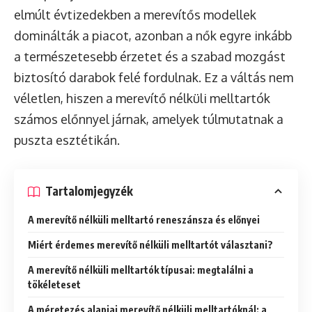
elmúlt évtizedekben a merevítős modellek
dominálták a piacot, azonban a nők egyre inkább
a természetesebb érzetet és a szabad mozgást
biztosító darabok felé fordulnak. Ez a váltás nem
véletlen, hiszen a merevítő nélküli melltartók
számos előnnyel járnak, amelyek túlmutatnak a
puszta esztétikán.
Tartalomjegyzék
A merevítő nélküli melltartó reneszánsza és előnyei
Miért érdemes merevítő nélküli melltartót választani?
A merevítő nélküli melltartók típusai: megtalálni a
tökéleteset
A méretezés alapjai merevítő nélküli melltartóknál: a