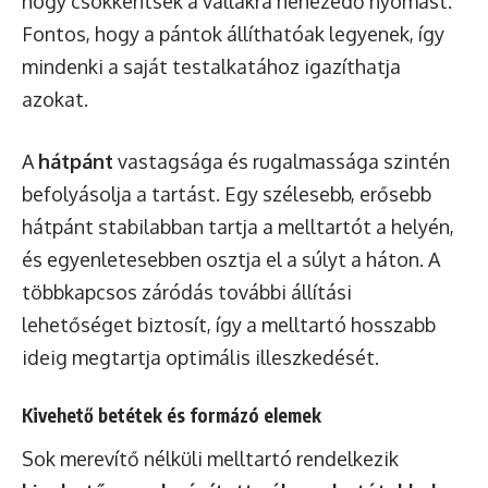
hogy csökkentsék a vállakra nehezedő nyomást.
Fontos, hogy a pántok állíthatóak legyenek, így
mindenki a saját testalkatához igazíthatja
azokat.
A
hátpánt
vastagsága és rugalmassága szintén
befolyásolja a tartást. Egy szélesebb, erősebb
hátpánt stabilabban tartja a melltartót a helyén,
és egyenletesebben osztja el a súlyt a háton. A
többkapcsos záródás további állítási
lehetőséget biztosít, így a melltartó hosszabb
ideig megtartja optimális illeszkedését.
Kivehető betétek és formázó elemek
Sok merevítő nélküli melltartó rendelkezik