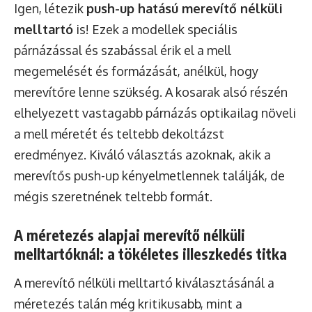
Igen, létezik
push-up hatású merevítő nélküli
melltartó
is! Ezek a modellek speciális
párnázással és szabással érik el a mell
megemelését és formázását, anélkül, hogy
merevítőre lenne szükség. A kosarak alsó részén
elhelyezett vastagabb párnázás optikailag növeli
a mell méretét és teltebb dekoltázst
eredményez. Kiváló választás azoknak, akik a
merevítős push-up kényelmetlennek találják, de
mégis szeretnének teltebb formát.
A méretezés alapjai merevítő nélküli
melltartóknál: a tökéletes illeszkedés titka
A merevítő nélküli melltartó kiválasztásánál a
méretezés talán még kritikusabb, mint a