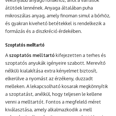
vékonyabb anyagú ruhákhoz, ahol a varrások
átütőek lennének. Anyaga általában puha
mikroszálas anyag, amely finoman simul a bőrhöz,
és gyakran kivehető betétekkel is rendelkezik a
formázás és a diszkréció érdekében.
Szoptatós melltartó
A
szoptatós melltartó
kifejezetten a terhes és
szoptatós anyukák igényeire szabott. Merevítő
nélküli kialakítása extra kényelmet biztosít,
elkerülve a nyomást az érzékeny, duzzadt
melleken. A lekapcsolható kosarak megkönnyítik
a szoptatást, anélkül, hogy teljesen le kellene
venni a melltartót. Fontos a megfelelő méret
kiválasztása, amely alkalmazkodik a mell