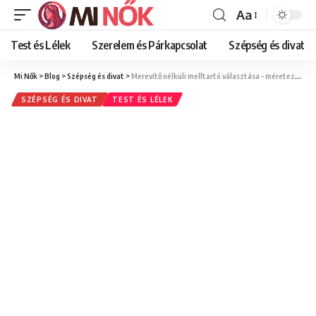
Aa
Font
Resizer
Test és Lélek
Szerelem és Párkapcsolat
Szépség és divat
Mi Nők
>
Blog
>
Szépség és divat
>
Merevítő nélküli melltartó választása – méretezés, tartás és a kényelem kulcsa
SZÉPSÉG ÉS DIVAT
TEST ÉS LÉLEK