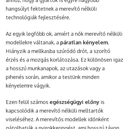
ahhoz, hogy a gyártók is egyre nagyobb
hangsúlyt fektetnek a merevítő nélküli
technológiák fejlesztésére.
Az egyik legfőbb ok, amiért a nők merevítő nélküli
modellekre váltanak, a
páratlan kényelem
.
Hiányzik a mellkasba szúródó drót, a szorító
érzés és a mozgás korlátozása. Ez különösen igaz
a hosszú munkanapok, az utazások vagy a
pihenés során, amikor a testünk minden
kényelemre vágyik.
Ezen felül számos
egészségügyi előny
is
kapcsolódik a merevítő nélküli melltartók
viseléséhez. A merevítős modellek időnként
gátolhatják a nyirokkeringést, ami hosszú távon