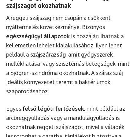
szájszagot okozhatnak
A reggeli szájszag nem csupán a csökkent
nyáltermelés következménye. Bizonyos
egészségügyi állapotok
is hozzájárulhatnak a
kellemetlen lehelet kialakulásához. Ilyen lehet
például a
szájszárazság
, amit gyógyszerek
mellékhatásai vagy szisztémás betegségek, mint
a Sjögren-szindróma okozhatnak. A száraz száj
ideális környezetet teremt a baktériumok
szaporodásához.
Egyes
felső légúti fertőzések
, mint például az
arcüreggyulladás vagy a mandulagyulladás is
okozhatnak reggeli szájszagot, mivel a váladék
lecsoroghat a garatba, táplálékot biztosítva a