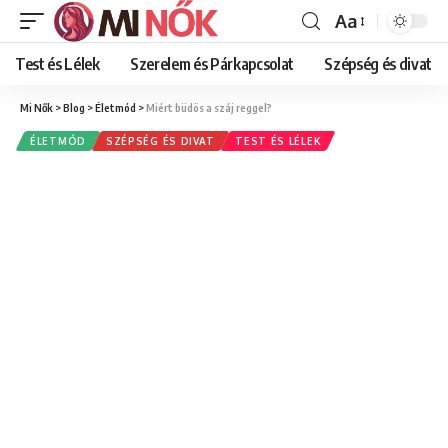
Aa
Font
Resizer
Test és Lélek
Szerelem és Párkapcsolat
Szépség és divat
Mi Nők
>
Blog
>
Életmód
>
Miért büdös a száj reggel?
ÉLETMÓD
SZÉPSÉG ÉS DIVAT
TEST ÉS LÉLEK