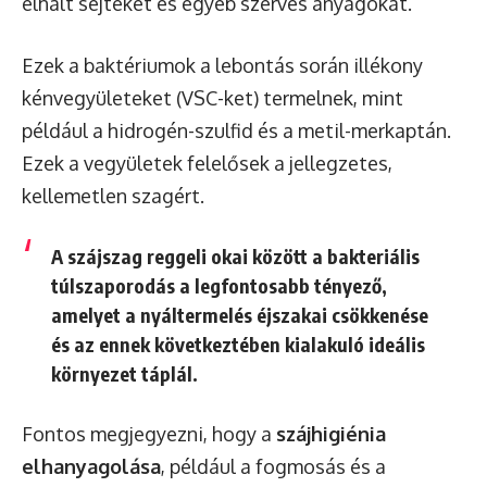
elhalt sejteket és egyéb szerves anyagokat.
Ezek a baktériumok a lebontás során illékony
kénvegyületeket (VSC-ket) termelnek, mint
például a hidrogén-szulfid és a metil-merkaptán.
Ezek a vegyületek felelősek a jellegzetes,
kellemetlen szagért.
A szájszag reggeli okai között a bakteriális
túlszaporodás a legfontosabb tényező,
amelyet a nyáltermelés éjszakai csökkenése
és az ennek következtében kialakuló ideális
környezet táplál.
Fontos megjegyezni, hogy a
szájhigiénia
elhanyagolása
, például a fogmosás és a