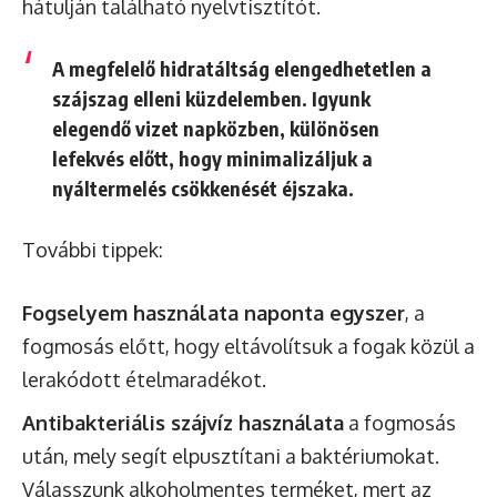
hátulján található nyelvtisztítót.
A megfelelő hidratáltság elengedhetetlen a
szájszag elleni küzdelemben. Igyunk
elegendő vizet napközben, különösen
lefekvés előtt, hogy minimalizáljuk a
nyáltermelés csökkenését éjszaka.
További tippek:
Fogselyem használata naponta egyszer
, a
fogmosás előtt, hogy eltávolítsuk a fogak közül a
lerakódott ételmaradékot.
Antibakteriális szájvíz használata
a fogmosás
után, mely segít elpusztítani a baktériumokat.
Válasszunk alkoholmentes terméket, mert az