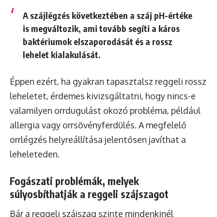
A szájlégzés következtében a száj pH-értéke
is megváltozik, ami tovább segíti a káros
baktériumok elszaporodását és a rossz
lehelet kialakulását.
Éppen ezért, ha gyakran tapasztalsz reggeli rossz
leheletet, érdemes kivizsgáltatni, hogy nincs-e
valamilyen orrdugulást okozó probléma, például
allergia vagy orrsövényferdülés. A megfelelő
orrlégzés helyreállítása jelentősen javíthat a
leheleteden.
Fogászati problémák, melyek
súlyosbíthatják a reggeli szájszagot
Bár a reggeli szájszag szinte mindenkinél