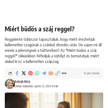
Miért büdös a száj reggel?
Reggelente többször tapasztaljuk, hogy miért érezhetjük
kellemetlen szagúnak a szánkat ébredés után. De vajon mi áll
ennek a jelenségnek a hátterében? Az "Miért büdös a száj
reggel?" cikkünkben felfedjük a rejtélyt és bemutatjuk, miért
alakul ki ez a kellemetlen szájszag.
16 perc olvasás
Balogh Nóra
Utolsó módosítás: április 13, 2025 03:48