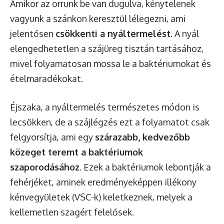
Amikor az orrunk be van dugulva, kénytelenek
vagyunk a szánkon keresztül lélegezni, ami
jelentősen
csökkenti a nyáltermelést
. A nyál
elengedhetetlen a szájüreg tisztán tartásához,
mivel folyamatosan mossa le a baktériumokat és
ételmaradékokat.
Éjszaka, a nyáltermelés természetes módon is
lecsökken, de a szájlégzés ezt a folyamatot csak
felgyorsítja, ami egy
szárazabb, kedvezőbb
közeget teremt a baktériumok
szaporodásához
. Ezek a baktériumok lebontják a
fehérjéket, aminek eredményeképpen illékony
kénvegyületek (VSC-k) keletkeznek, melyek a
kellemetlen szagért felelősek.