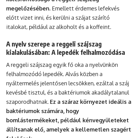
megelőzésében.
Emellett érdemes lefekvés
előtt vizet inni, és kerülni a szájat szárító
italokat, például az alkoholt és a koffeint.
A nyelv szerepe a reggeli szájszag
kialakulásában: A lepedék felhalmozódása
A reggeli szájszag egyik fő oka a nyelvünkön
felhalmozódó lepedék. Alvás közben a
nyáltermelés jelentősen lecsökken, ezáltal a száj
kevésbé tisztul, és a baktériumok akadálytalanul
szaporodhatnak.
Ez a száraz környezet ideális a
baktériumok számára, hogy
bomlástermékeket, például kénvegyületeket
állítsanak elő, amelyek a kellemetlen szagért