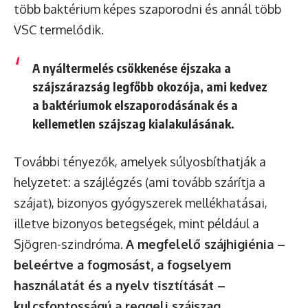
több baktérium képes szaporodni és annál több
VSC termelődik.
A nyáltermelés csökkenése éjszaka a
szájszárazság legfőbb okozója, ami kedvez
a baktériumok elszaporodásának és a
kellemetlen szájszag kialakulásának.
További tényezők, amelyek súlyosbíthatják a
helyzetet: a szájlégzés (ami tovább szárítja a
szájat), bizonyos gyógyszerek mellékhatásai,
illetve bizonyos betegségek, mint például a
Sjögren-szindróma.
A megfelelő szájhigiénia –
beleértve a fogmosást, a fogselyem
használatát és a nyelv tisztítását –
kulcsfontosságú a reggeli szájszag