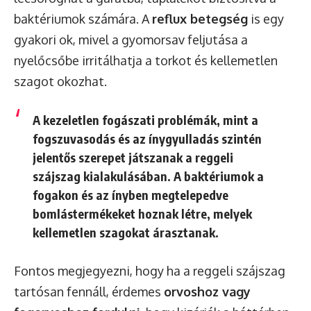
baktériumok számára. A
reflux betegség
is egy
gyakori ok, mivel a gyomorsav feljutása a
nyelőcsőbe irritálhatja a torkot és kellemetlen
szagot okozhat.
A kezeletlen fogászati problémák, mint a
fogszuvasodás
és az
ínygyulladás
szintén
jelentős szerepet játszanak a reggeli
szájszag kialakulásában. A baktériumok a
fogakon és az ínyben megtelepedve
bomlástermékeket hoznak létre, melyek
kellemetlen szagokat árasztanak.
Fontos megjegyezni, hogy ha a reggeli szájszag
tartósan fennáll, érdemes
orvoshoz vagy