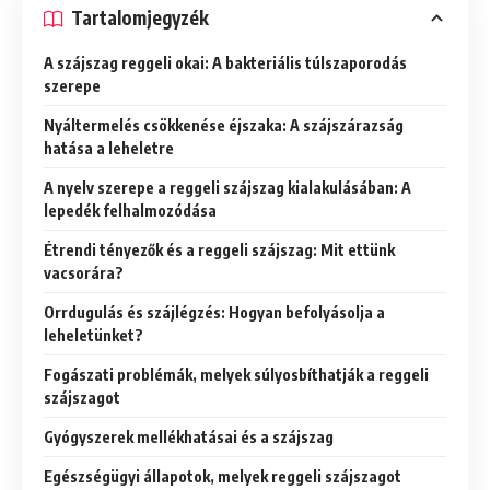
Tartalomjegyzék
A szájszag reggeli okai: A bakteriális túlszaporodás
szerepe
Nyáltermelés csökkenése éjszaka: A szájszárazság
hatása a leheletre
A nyelv szerepe a reggeli szájszag kialakulásában: A
lepedék felhalmozódása
Étrendi tényezők és a reggeli szájszag: Mit ettünk
vacsorára?
Orrdugulás és szájlégzés: Hogyan befolyásolja a
leheletünket?
Fogászati problémák, melyek súlyosbíthatják a reggeli
szájszagot
Gyógyszerek mellékhatásai és a szájszag
Egészségügyi állapotok, melyek reggeli szájszagot