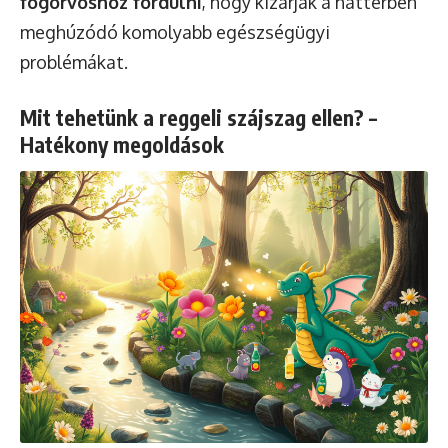
fogorvoshoz fordulni
, hogy kizárják a háttérben
meghúzódó komolyabb egészségügyi
problémákat.
Mit tehetünk a reggeli szájszag ellen? –
Hatékony megoldások