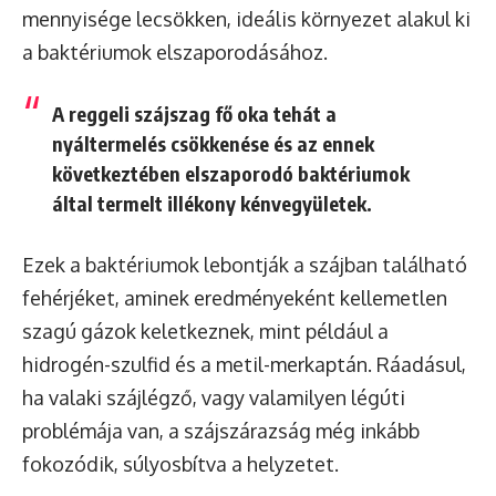
mennyisége lecsökken, ideális környezet alakul ki
a baktériumok elszaporodásához.
A reggeli szájszag fő oka tehát a
nyáltermelés csökkenése és az ennek
következtében elszaporodó baktériumok
által termelt illékony kénvegyületek.
Ezek a baktériumok lebontják a szájban található
fehérjéket, aminek eredményeként kellemetlen
szagú gázok keletkeznek, mint például a
hidrogén-szulfid és a metil-merkaptán. Ráadásul,
ha valaki szájlégző, vagy valamilyen légúti
problémája van, a szájszárazság még inkább
fokozódik, súlyosbítva a helyzetet.