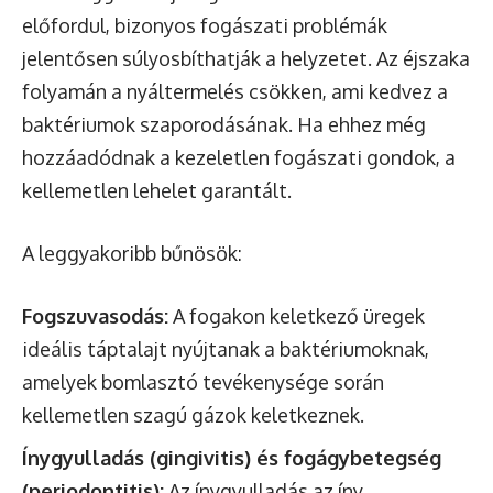
előfordul, bizonyos fogászati problémák
jelentősen súlyosbíthatják a helyzetet. Az éjszaka
folyamán a nyáltermelés csökken, ami kedvez a
baktériumok szaporodásának. Ha ehhez még
hozzáadódnak a kezeletlen fogászati gondok, a
kellemetlen lehelet garantált.
A leggyakoribb bűnösök:
Fogszuvasodás:
A fogakon keletkező üregek
ideális táptalajt nyújtanak a baktériumoknak,
amelyek bomlasztó tevékenysége során
kellemetlen szagú gázok keletkeznek.
Ínygyulladás (gingivitis) és fogágybetegség
(periodontitis):
Az ínygyulladás az íny