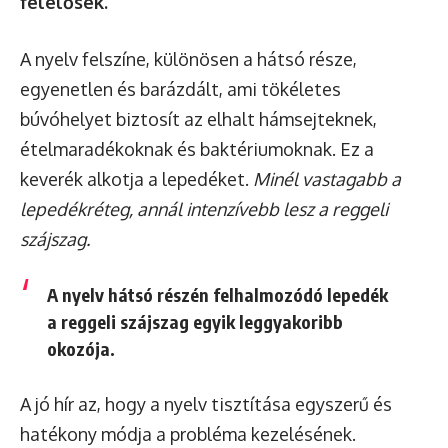
felelősek.
A nyelv felszíne, különösen a hátsó része,
egyenetlen és barázdált, ami tökéletes
búvóhelyet biztosít az elhalt hámsejteknek,
ételmaradékoknak és baktériumoknak. Ez a
keverék alkotja a lepedéket.
Minél vastagabb a
lepedékréteg, annál intenzívebb lesz a reggeli
szájszag.
A nyelv hátsó részén felhalmozódó lepedék
a reggeli szájszag egyik leggyakoribb
okozója.
A jó hír az, hogy a nyelv tisztítása egyszerű és
hatékony módja a probléma kezelésének.