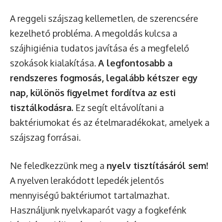
A reggeli szájszag kellemetlen, de szerencsére
kezelhető probléma. A megoldás kulcsa a
szájhigiénia tudatos javítása és a megfelelő
szokások kialakítása.
A legfontosabb a
rendszeres fogmosás, legalább kétszer egy
nap, különös figyelmet fordítva az esti
tisztálkodásra.
Ez segít eltávolítani a
baktériumokat és az ételmaradékokat, amelyek a
szájszag forrásai.
Ne feledkezzünk meg a
nyelv tisztításáról sem!
A nyelven lerakódott lepedék jelentős
mennyiségű baktériumot tartalmazhat.
Használjunk nyelvkaparót vagy a fogkefénk