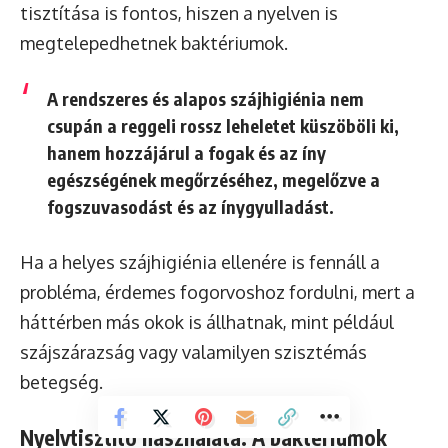
tisztítása is fontos, hiszen a nyelven is
megtelepedhetnek baktériumok.
A rendszeres és alapos szájhigiénia nem
csupán a reggeli rossz leheletet küszöböli ki,
hanem hozzájárul a fogak és az íny
egészségének megőrzéséhez, megelőzve a
fogszuvasodást és az ínygyulladást.
Ha a helyes szájhigiénia ellenére is fennáll a
probléma, érdemes fogorvoshoz fordulni, mert a
háttérben más okok is állhatnak, mint például
szájszárazság vagy valamilyen szisztémás
betegség.
Nyelvtisztító használata: A baktériumok