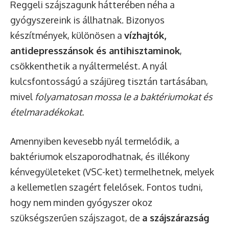
Reggeli szájszagunk hátterében néha a
gyógyszereink is állhatnak. Bizonyos
készítmények, különösen a
vízhajtók,
antidepresszánsok és antihisztaminok
,
csökkenthetik a nyáltermelést. A nyál
kulcsfontosságú a szájüreg tisztán tartásában,
mivel
folyamatosan mossa le a baktériumokat és
ételmaradékokat.
Amennyiben kevesebb nyál termelődik, a
baktériumok elszaporodhatnak, és illékony
kénvegyületeket (VSC-ket) termelhetnek, melyek
a kellemetlen szagért felelősek. Fontos tudni,
hogy nem minden gyógyszer okoz
szükségszerűen szájszagot, de
a szájszárazság