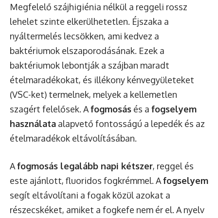
Megfelelő szájhigiénia nélkül a reggeli rossz
lehelet szinte elkerülhetetlen. Éjszaka a
nyáltermelés lecsökken, ami kedvez a
baktériumok elszaporodásának. Ezek a
baktériumok lebontják a szájban maradt
ételmaradékokat, és illékony kénvegyületeket
(VSC-ket) termelnek, melyek a kellemetlen
szagért felelősek. A
fogmosás
és a
fogselyem
használata
alapvető fontosságú a lepedék és az
ételmaradékok eltávolításában.
A
fogmosás legalább napi kétszer
, reggel és
este ajánlott, fluoridos fogkrémmel. A
fogselyem
segít eltávolítani a fogak közül azokat a
részecskéket, amiket a fogkefe nem ér el. A nyelv