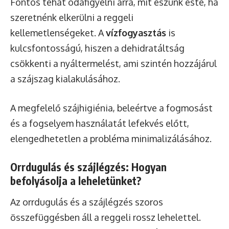
Fontos tehát odafigyelni arra, mit eszünk este, ha
szeretnénk elkerülni a reggeli
kellemetlenségeket. A
vízfogyasztás
is
kulcsfontosságú, hiszen a dehidratáltság
csökkenti a nyáltermelést, ami szintén hozzájárul
a szájszag kialakulásához.
A megfelelő szájhigiénia, beleértve a fogmosást
és a fogselyem használatát lefekvés előtt,
elengedhetetlen a probléma minimalizálásához.
Orrdugulás és szájlégzés: Hogyan
befolyásolja a leheletünket?
Az orrdugulás és a szájlégzés szoros
összefüggésben áll a reggeli rossz lehelettel.