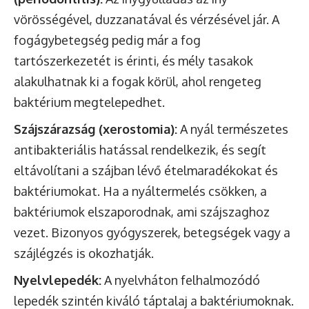
vörösségével, duzzanatával és vérzésével jár. A
fogágybetegség pedig már a fog
tartószerkezetét is érinti, és mély tasakok
alakulhatnak ki a fogak körül, ahol rengeteg
baktérium megtelepedhet.
Szájszárazság (xerostomia):
A nyál természetes
antibakteriális hatással rendelkezik, és segít
eltávolítani a szájban lévő ételmaradékokat és
baktériumokat. Ha a nyáltermelés csökken, a
baktériumok elszaporodnak, ami szájszaghoz
vezet. Bizonyos gyógyszerek, betegségek vagy a
szájlégzés is okozhatják.
Nyelvlepedék:
A nyelvháton felhalmozódó
lepedék szintén kiváló táptalaj a baktériumoknak.