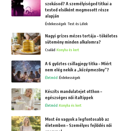
szokásod? A személyiséged titkai a
tested elsőként megmosott része
alapján
Érdekességek
Test és Lélek
Nagyi grízes mézes tortája – tökéletes
sütemény minden alkalomra?
Család
Konyha és kert
A 6 győztes csillagjegy titka – Miért
nem elég nekik a „középmezőny”?
Életmód
Érdekességek
Készíts mandulatejet otthon –
egészséges női italtippek
Életmód
Konyha és kert
Most én vagyok a legfontosabb az
életemben – Személyes fejlődés női