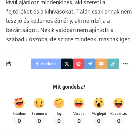
kívül ajánlott mindenkinek, aki szereti a
fejtörőket és a kihívásokat. Talán csak annak nem
lesz jó és kellemes élmény, aki nem bírja a
bezártságot. Nekik valóban nem ajánlott a
szabadulószoba, de szinte mindenki másnak igen.
Facebook
Mit gondolsz?
Imádom
Szomorú
Joy
Vicces
Meglepő
Kacsintás
0
0
0
0
0
0