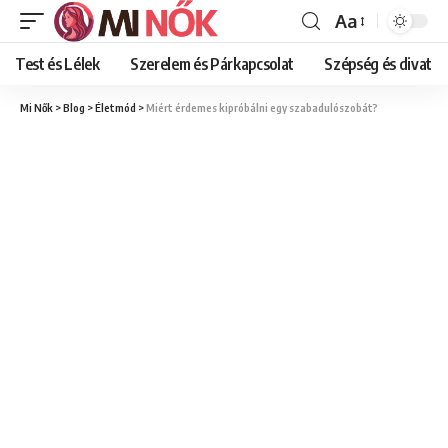
Aa
Font
Resizer
Test és Lélek
Szerelem és Párkapcsolat
Szépség és divat
Mi Nők
>
Blog
>
Életmód
>
Miért érdemes kipróbálni egy szabadulószobát?