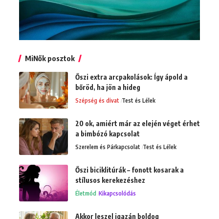
MiNők posztok
Őszi extra arcpakolások: Így ápold a
bőröd, ha jön a hideg
Szépség és divat
Test és Lélek
20 ok, amiért már az elején véget érhet
a bimbózó kapcsolat
Szerelem és Párkapcsolat
Test és Lélek
Őszi biciklitúrák – fonott kosarak a
stílusos kerekezéshez
Életmód
Kikapcsolódás
Akkor leszel igazán boldog