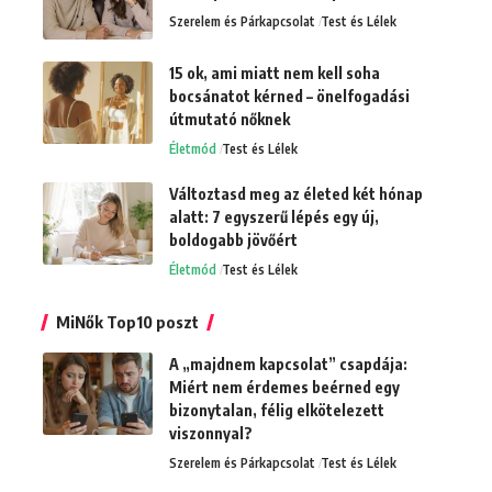
Szerelem és Párkapcsolat
Test és Lélek
15 ok, ami miatt nem kell soha
bocsánatot kérned – önelfogadási
útmutató nőknek
Életmód
Test és Lélek
Változtasd meg az életed két hónap
alatt: 7 egyszerű lépés egy új,
boldogabb jövőért
Életmód
Test és Lélek
MiNők Top10 poszt
A „majdnem kapcsolat” csapdája:
Miért nem érdemes beérned egy
bizonytalan, félig elkötelezett
viszonnyal?
Szerelem és Párkapcsolat
Test és Lélek