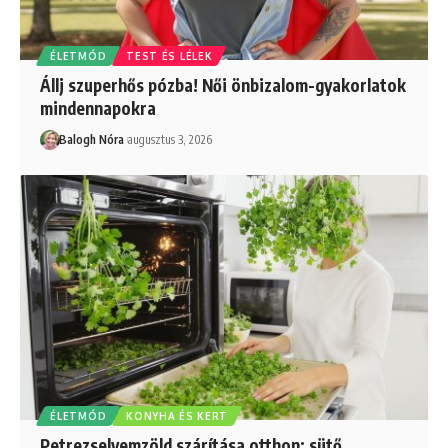
ÉLETMÓD
TEST ÉS LÉLEK
Állj szuperhős pózba! Női önbizalom-gyakorlatok
mindennapokra
Balogh Nóra
augusztus 3, 2026
ÉLETMÓD
KONYHA ÉS KERT
Petrezselyemzöld szárítása otthon: sütő,