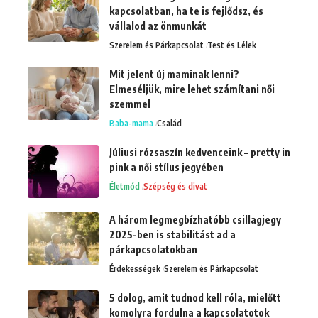
kapcsolatban, ha te is fejlődsz, és
vállalod az önmunkát
Szerelem és Párkapcsolat
Test és Lélek
Mit jelent új maminak lenni?
Elmeséljük, mire lehet számítani női
szemmel
Baba-mama
Család
Júliusi rózsaszín kedvenceink – pretty in
pink a női stílus jegyében
Életmód
Szépség és divat
A három legmegbízhatóbb csillagjegy
2025-ben is stabilitást ad a
párkapcsolatokban
Érdekességek
Szerelem és Párkapcsolat
5 dolog, amit tudnod kell róla, mielőtt
komolyra fordulna a kapcsolatotok