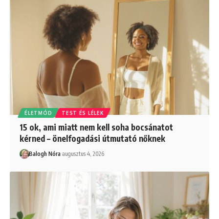
ÉLETMÓD
TEST ÉS LÉLEK
15 ok, ami miatt nem kell soha bocsánatot
kérned – önelfogadási útmutató nőknek
Balogh Nóra
augusztus 4, 2026