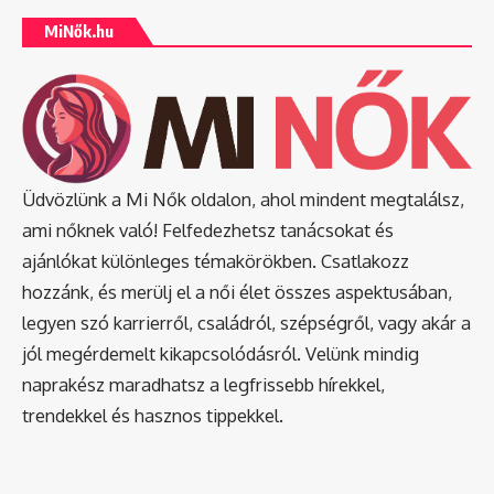
MiNők.hu
Üdvözlünk a Mi Nők oldalon, ahol mindent megtalálsz,
ami nőknek való! Felfedezhetsz tanácsokat és
ajánlókat különleges témakörökben. Csatlakozz
hozzánk, és merülj el a női élet összes aspektusában,
legyen szó karrierről, családról, szépségről, vagy akár a
jól megérdemelt kikapcsolódásról. Velünk mindig
naprakész maradhatsz a legfrissebb hírekkel,
trendekkel és hasznos tippekkel.