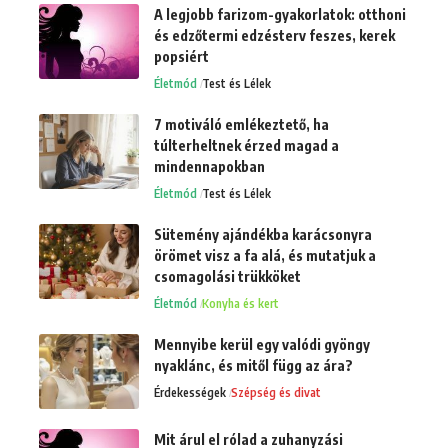
A legjobb farizom-gyakorlatok: otthoni
és edzőtermi edzésterv feszes, kerek
popsiért
Életmód
Test és Lélek
7 motiváló emlékeztető, ha
túlterheltnek érzed magad a
mindennapokban
Életmód
Test és Lélek
Sütemény ajándékba karácsonyra
örömet visz a fa alá, és mutatjuk a
csomagolási trükköket
Életmód
Konyha és kert
Mennyibe kerül egy valódi gyöngy
nyaklánc, és mitől függ az ára?
Érdekességek
Szépség és divat
Mit árul el rólad a zuhanyzási