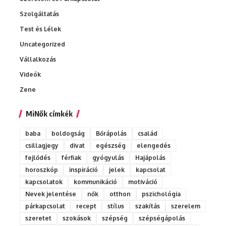
Szolgáltatás
Test és Lélek
Uncategorized
Vállalkozás
Videók
Zene
MiNők címkék
baba
boldogság
Bőrápolás
család
csillagjegy
divat
egészség
elengedés
fejlődés
férfiak
gyógyulás
Hajápolás
horoszkóp
inspiráció
jelek
kapcsolat
kapcsolatok
kommunikáció
motiváció
Nevek jelentése
nők
otthon
pszichológia
párkapcsolat
recept
stílus
szakítás
szerelem
szeretet
szokások
szépség
szépségápolás