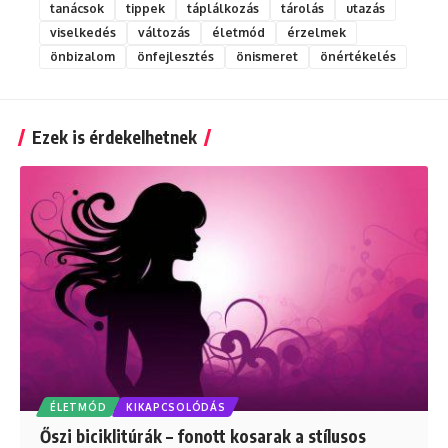
tanácsok
tippek
táplálkozás
tárolás
utazás
viselkedés
változás
életmód
érzelmek
önbizalom
önfejlesztés
önismeret
önértékelés
Ezek is érdekelhetnek
ÉLETMÓD
KIKAPCSOLÓDÁS
Őszi biciklitúrák – fonott kosarak a stílusos