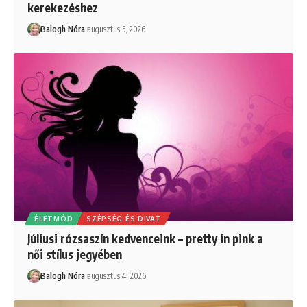
kerekezéshez
Balogh Nóra
augusztus 5, 2026
ÉLETMÓD
SZÉPSÉG ÉS DIVAT
Júliusi rózsaszín kedvenceink – pretty in pink a
női stílus jegyében
Balogh Nóra
augusztus 4, 2026