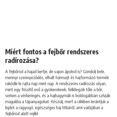
Miért fontos a fejbőr rendszeres
radírozása?
A fejbőröd a hajad kertje, de vajon ápolod is? Gondolj bele,
mennyi szennyeződés, elhalt hámsejt és hajformázó termék
rakódik le rajta nap mint nap. A rendszeres radírozás olyan,
mint egy frissítő eső a gyökereknek: fellélegzik tőle a bőr,
serken a vérkeringés, és a hajhagymák is boldogabban szívják
magukba a tápanyagokat. Készülj, mert a cikkben lerántjuk a
leplet a ragyogó, egészséges haj titkáról, ami valójában a
fejbőröd alatt rejlik!