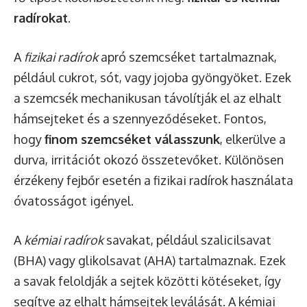
radírokat
.
A
fizikai radírok
apró szemcséket tartalmaznak,
például cukrot, sót, vagy jojoba gyöngyöket. Ezek
a szemcsék mechanikusan távolítják el az elhalt
hámsejteket és a szennyeződéseket. Fontos,
hogy
finom szemcséket válasszunk
, elkerülve a
durva, irritációt okozó összetevőket. Különösen
érzékeny fejbőr esetén a fizikai radírok használata
óvatosságot igényel.
A
kémiai radírok
savakat, például szalicilsavat
(BHA) vagy glikolsavat (AHA) tartalmaznak. Ezek
a savak feloldják a sejtek közötti kötéseket, így
segítve az elhalt hámsejtek leválását. A kémiai