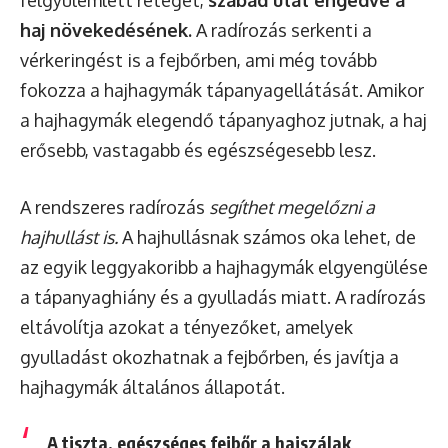
felgyülemlett réteget,
szabad utat engedve a
haj növekedésének.
A radírozás serkenti a
vérkeringést is a fejbőrben, ami még tovább
fokozza a hajhagymák tápanyagellátását. Amikor
a hajhagymák elegendő tápanyaghoz jutnak, a haj
erősebb, vastagabb és egészségesebb lesz.
A rendszeres radírozás
segíthet megelőzni a
hajhullást is.
A hajhullásnak számos oka lehet, de
az egyik leggyakoribb a hajhagymák elgyengülése
a tápanyaghiány és a gyulladás miatt. A radírozás
eltávolítja azokat a tényezőket, amelyek
gyulladást okozhatnak a fejbőrben, és javítja a
hajhagymák általános állapotát.
A tiszta, egészséges fejbőr a
hajszálak