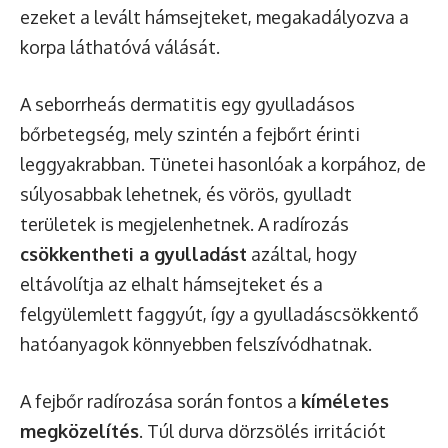
ezeket a levált hámsejteket, megakadályozva a
korpa láthatóvá válását.
A seborrheás dermatitis egy gyulladásos
bőrbetegség, mely szintén a fejbőrt érinti
leggyakrabban. Tünetei hasonlóak a korpához, de
súlyosabbak lehetnek, és vörös, gyulladt
területek is megjelenhetnek. A radírozás
csökkentheti a gyulladást
azáltal, hogy
eltávolítja az elhalt hámsejteket és a
felgyülemlett faggyút, így a gyulladáscsökkentő
hatóanyagok könnyebben felszívódhatnak.
A fejbőr radírozása során fontos a
kíméletes
megközelítés
. Túl durva dörzsölés irritációt