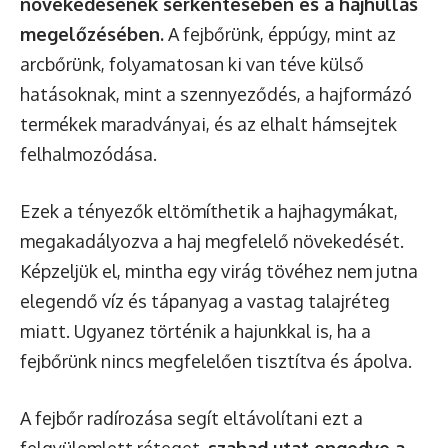
növekedésének serkentésében és a hajhullás
megelőzésében.
A fejbőrünk, éppúgy, mint az
arcbőrünk, folyamatosan ki van téve külső
hatásoknak, mint a szennyeződés, a hajformázó
termékek maradványai, és az elhalt hámsejtek
felhalmozódása.
Ezek a tényezők eltömíthetik a hajhagymákat,
megakadályozva a haj megfelelő növekedését.
Képzeljük el, mintha egy virág tövéhez nem jutna
elegendő víz és tápanyag a vastag talajréteg
miatt. Ugyanez történik a hajunkkal is, ha a
fejbőrünk nincs megfelelően tisztítva és ápolva.
A fejbőr radírozása segít eltávolítani ezt a