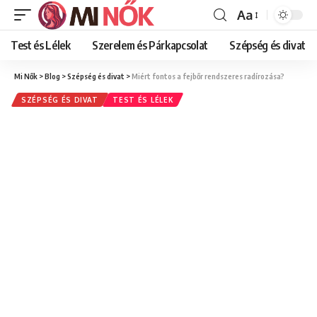
Aa
Font
Resizer
Test és Lélek
Szerelem és Párkapcsolat
Szépség és divat
Mi Nők
>
Blog
>
Szépség és divat
>
Miért fontos a fejbőr rendszeres radírozása?
SZÉPSÉG ÉS DIVAT
TEST ÉS LÉLEK