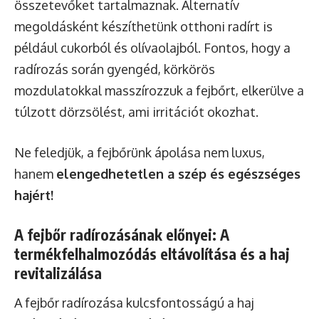
összetevőket tartalmaznak. Alternatív
megoldásként készíthetünk otthoni radírt is
például cukorból és olívaolajból. Fontos, hogy a
radírozás során gyengéd, körkörös
mozdulatokkal masszírozzuk a fejbőrt, elkerülve a
túlzott dörzsölést, ami irritációt okozhat.
Ne feledjük, a fejbőrünk ápolása nem luxus,
hanem
elengedhetetlen a szép és egészséges
hajért!
A fejbőr radírozásának előnyei: A
termékfelhalmozódás eltávolítása és a haj
revitalizálása
A fejbőr radírozása kulcsfontosságú a haj