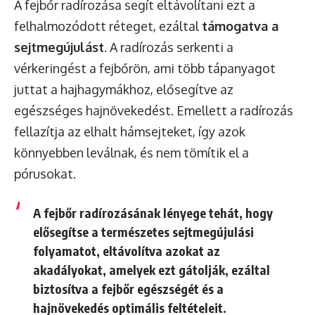
A fejbőr radírozása segít eltávolítani ezt a
felhalmozódott réteget, ezáltal
támogatva a
sejtmegújulást
. A radírozás serkenti a
vérkeringést a fejbőrön, ami több tápanyagot
juttat a hajhagymákhoz, elősegítve az
egészséges hajnövekedést. Emellett a radírozás
fellazítja az elhalt hámsejteket, így azok
könnyebben leválnak, és nem tömítik el a
pórusokat.
A fejbőr radírozásának lényege tehát, hogy
elősegítse a természetes sejtmegújulási
folyamatot, eltávolítva azokat az
akadályokat, amelyek ezt gátolják, ezáltal
biztosítva a fejbőr egészségét és a
hajnövekedés optimális feltételeit.