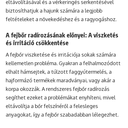
eltávolításával és a vérkeringés serkentésével
biztosíthatjuk a hajunk számára a legjobb
feltételeket a növekedéshez és a ragyogáshoz.
A fejbőr radírozásának előnyei: A viszketés
és irritáció csökkentése
A fejbőr viszketése és irritációja sokak számára
kellemetlen probléma. Gyakran a felhalmozódott
elhalt hámsejtek, a túlzott faggyútermelés, a
hajformázó termékek maradványai, vagy akár a
korpa okozzák. A rendszeres fejbőr radírozás
segíthet ezeket a problémákat enyhíteni, mivel
eltávolítja a bőr felszínéről a felesleges
anyagokat, így a fejbőr szabadabban lélegezhet.