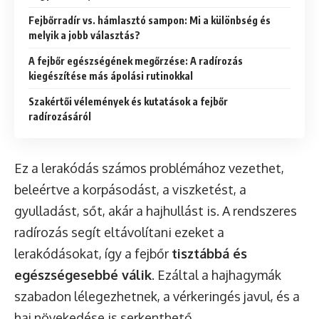
Fejbőrradír vs. hámlasztó sampon: Mi a különbség és
melyik a jobb választás?
A fejbőr egészségének megőrzése: A radírozás
kiegészítése más ápolási rutinokkal
Szakértői vélemények és kutatások a fejbőr
radírozásáról
Ez a lerakódás számos problémához vezethet,
beleértve a korpásodást, a viszketést, a
gyulladást, sőt, akár a hajhullást is. A rendszeres
radírozás segít eltávolítani ezeket a
lerakódásokat, így a fejbőr
tisztábbá és
egészségesebbé válik
. Ezáltal a hajhagymák
szabadon lélegezhetnek, a vérkeringés javul, és a
haj növekedése is serkenthető.