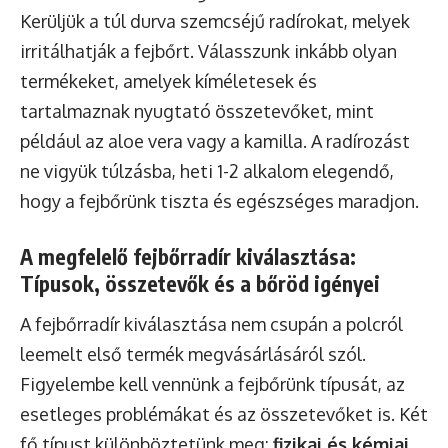
Kerüljük a túl durva szemcséjű radírokat, melyek
irritálhatják a fejbőrt. Válasszunk inkább olyan
termékeket, amelyek kíméletesek és
tartalmaznak nyugtató összetevőket, mint
például az aloe vera vagy a kamilla. A radírozást
ne vigyük túlzásba, heti 1-2 alkalom elegendő,
hogy a fejbőrünk tiszta és egészséges maradjon.
A megfelelő fejbőrradír kiválasztása:
Típusok, összetevők és a bőröd igényei
A fejbőrradír kiválasztása nem csupán a polcról
leemelt első termék megvásárlásáról szól.
Figyelembe kell vennünk a fejbőrünk típusát, az
esetleges problémákat és az összetevőket is. Két
fő típust különböztetünk meg:
fizikai és kémiai