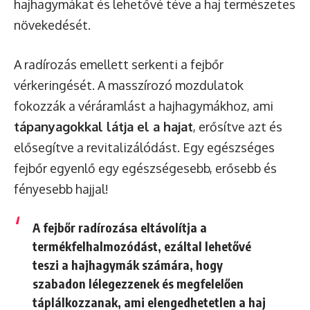
hajhagymákat és lehetővé téve a haj természetes
növekedését.
A radírozás emellett serkenti a fejbőr
vérkeringését. A masszírozó mozdulatok
fokozzák a véráramlást a hajhagymákhoz, ami
tápanyagokkal látja el a hajat
, erősítve azt és
elősegítve a revitalizálódást. Egy egészséges
fejbőr egyenlő egy egészségesebb, erősebb és
fényesebb hajjal!
A fejbőr radírozása eltávolítja a
termékfelhalmozódást, ezáltal lehetővé
teszi a hajhagymák számára, hogy
szabadon lélegezzenek és megfelelően
táplálkozzanak, ami elengedhetetlen a haj