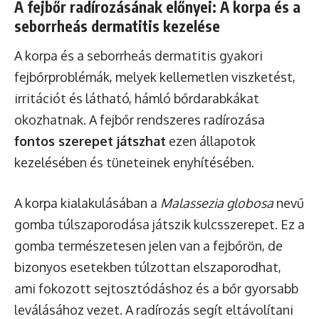
A fejbőr radírozásának előnyei: A korpa és a
seborrheás dermatitis kezelése
A korpa és a seborrheás dermatitis gyakori
fejbőrproblémák, melyek kellemetlen viszketést,
irritációt és látható, hámló bőrdarabkákat
okozhatnak. A fejbőr rendszeres radírozása
fontos szerepet játszhat
ezen állapotok
kezelésében és tüneteinek enyhítésében.
A korpa kialakulásában a
Malassezia globosa
nevű
gomba túlszaporodása játszik kulcsszerepet. Ez a
gomba természetesen jelen van a fejbőrön, de
bizonyos esetekben túlzottan elszaporodhat,
ami fokozott sejtosztódáshoz és a bőr gyorsabb
leválásához vezet. A radírozás segít eltávolítani