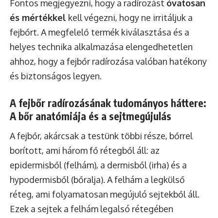
Fontos megjegyezni, hogy a radírozást
óvatosan
és mértékkel
kell végezni, hogy ne irritáljuk a
fejbőrt. A megfelelő termék kiválasztása és a
helyes technika alkalmazása elengedhetetlen
ahhoz, hogy a fejbőr radírozása valóban hatékony
és biztonságos legyen.
A fejbőr radírozásának tudományos háttere:
A bőr anatómiája és a sejtmegújulás
A fejbőr, akárcsak a testünk többi része, bőrrel
borított, ami három fő rétegből áll: az
epidermisből (felhám), a dermisből (irha) és a
hypodermisből (bőralja). A felhám a legkülső
réteg, ami folyamatosan megújuló sejtekből áll.
Ezek a sejtek a felhám legalsó rétegében