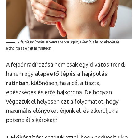
A fejbőr radírozása serkenti a vérkeringést, elősegíti a hajnövekedést és
eltávolítja az elhalt hámsejteket.
A fejbőr radírozása nem csak egy divatos trend,
hanem egy
alapvető lépés a hajápolási
rutinban
, különösen, ha a cél a tiszta,
egészséges és erős hajkorona. De hogyan
végezzük el helyesen ezt a folyamatot, hogy
maximális előnyöket érjünk el, és elkerüljük a
potenciális károkat?
1. Előkészítés:
Kezdjük azzal, hogy nedvesítjük a