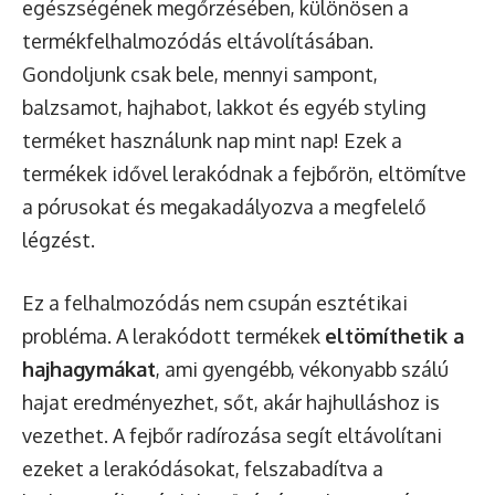
egészségének megőrzésében, különösen a
termékfelhalmozódás eltávolításában.
Gondoljunk csak bele, mennyi sampont,
balzsamot, hajhabot, lakkot és egyéb styling
terméket használunk nap mint nap! Ezek a
termékek idővel lerakódnak a fejbőrön, eltömítve
a pórusokat és megakadályozva a megfelelő
légzést.
Ez a felhalmozódás nem csupán esztétikai
probléma. A lerakódott termékek
eltömíthetik a
hajhagymákat
, ami gyengébb, vékonyabb szálú
hajat eredményezhet, sőt, akár hajhulláshoz is
vezethet. A fejbőr radírozása segít eltávolítani
ezeket a lerakódásokat, felszabadítva a