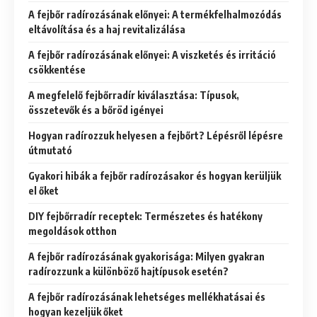
A fejbőr radírozásának előnyei: A termékfelhalmozódás
eltávolítása és a haj revitalizálása
A fejbőr radírozásának előnyei: A viszketés és irritáció
csökkentése
A megfelelő fejbőrradír kiválasztása: Típusok,
összetevők és a bőröd igényei
Hogyan radírozzuk helyesen a fejbőrt? Lépésről lépésre
útmutató
Gyakori hibák a fejbőr radírozásakor és hogyan kerüljük
el őket
DIY fejbőrradír receptek: Természetes és hatékony
megoldások otthon
A fejbőr radírozásának gyakorisága: Milyen gyakran
radírozzunk a különböző hajtípusok esetén?
A fejbőr radírozásának lehetséges mellékhatásai és
hogyan kezeljük őket