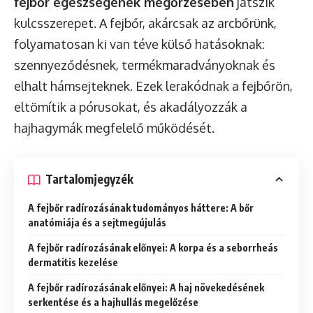
fejbőr egészségének megőrzésében
játszik
kulcsszerepet. A fejbőr, akárcsak az arcbőrünk,
folyamatosan ki van téve külső hatásoknak:
szennyeződésnek, termékmaradványoknak és
elhalt hámsejteknek. Ezek lerakódnak a fejbőrön,
eltömítik a pórusokat, és akadályozzák a
hajhagymák megfelelő működését.
Tartalomjegyzék
A fejbőr radírozásának tudományos háttere: A bőr
anatómiája és a sejtmegújulás
A fejbőr radírozásának előnyei: A korpa és a seborrheás
dermatitis kezelése
A fejbőr radírozásának előnyei: A haj növekedésének
serkentése és a hajhullás megelőzése