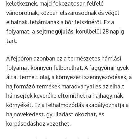
keletkeznek, majd fokozatosan felfelé
vándorolnak, közben elszarusodnak és végül
elhalnak, lehámlanak a bőr felszínéről. Ez a
folyamat, a
sejtmegújulás
, körülbelül 28 napig
tart.
A fejbőrön azonban ez a természetes hámlási
folyamat könnyen felborulhat. A faggyúmirigyek
által termelt olaj, a környezeti szennyeződések, a
hajformázó termékek maradványai és az elhalt
hámsejtek keveréke eltömítheti a hajhagymák
környékét. Ez a felhalmozódás akadályozhatja a
hajnövekedést, gyulladást okozhat, és
korpásodáshoz vezethet.