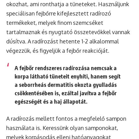
okozhat, ami ronthatja a tüneteket. Használjunk
speciálisan fejbőrre kifejlesztett radírozó
termékeket, melyek finom szemcséket
tartalmaznak és nyugtató összetevőkkel vannak
dúsítva. A radírozást hetente 1-2 alkalommal
végezzük, és figyeljük a fejbőr reakcióját.
A fejbőr rendszeres radírozása nemcsak a
korpa látható tüneteit enyhíti, hanem segít
a seborrheás dermatitis okozta gyulladás
csökkentésében is, ezáltal javítva a fejbőr
egészségét és a haj állapotát.
A radírozás mellett fontos a megfelelő sampon
használata is. Keressünk olyan samponokat,
melyek korpásodás elleni hatóanyagokat