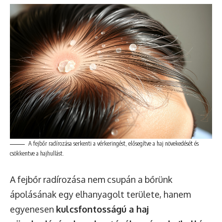
A fejbőr radírozása serkenti a vérkeringést, elősegítve a haj növekedését és
csökkentve a hajhullást.
A fejbőr radírozása nem csupán a bőrünk
ápolásának egy elhanyagolt területe, hanem
egyenesen
kulcsfontosságú a haj