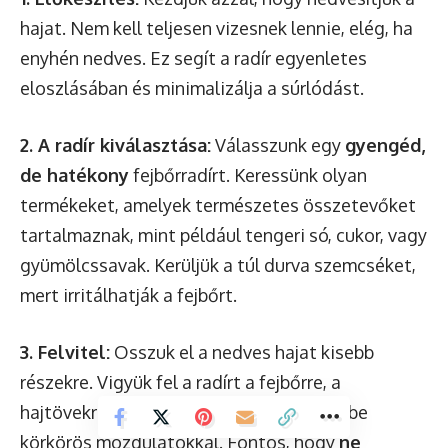
hajat. Nem kell teljesen vizesnek lennie, elég, ha
enyhén nedves. Ez segít a radír egyenletes
eloszlásában és minimalizálja a súrlódást.
2. A radír kiválasztása:
Válasszunk egy
gyengéd,
de hatékony
fejbőrradírt. Keressünk olyan
termékeket, amelyek természetes összetevőket
tartalmaznak, mint például tengeri só, cukor, vagy
gyümölcssavak. Kerüljük a túl durva szemcséket,
mert irritálhatják a fejbőrt.
3. Felvitel:
Osszuk el a nedves hajat kisebb
részekre. Vigyük fel a radírt a fejbőrre, a
hajtövekre, és gyengéden masszírozzuk be
körkörös mozdulatokkal. Fontos, hogy
ne