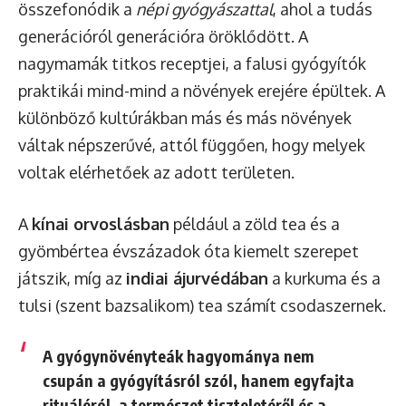
összefonódik a
népi gyógyászattal
, ahol a tudás
generációról generációra öröklődött. A
nagymamák titkos receptjei, a falusi gyógyítók
praktikái mind-mind a növények erejére épültek. A
különböző kultúrákban más és más növények
váltak népszerűvé, attól függően, hogy melyek
voltak elérhetőek az adott területen.
A
kínai orvoslásban
például a zöld tea és a
gyömbértea évszázadok óta kiemelt szerepet
játszik, míg az
indiai ájurvédában
a kurkuma és a
tulsi (szent bazsalikom) tea számít csodaszernek.
A gyógynövényteák hagyománya nem
csupán a gyógyításról szól, hanem egyfajta
rituáléról, a természet tiszteletéről és a