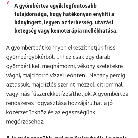
A gyömbértea egyik legfontosabb
tulajdonsága, hogy hatékonyan enyhíti a
hányingert, legyen az terhesség, utazási
betegség vagy kemoterápia mellékhatása.
A gyömbérteát könnyen elkészíthetjük friss
gyömbérgyökérből. Ehhez csak egy darab
gyömbért kell meghámozni, vékony szeletekre
vágni, majd forró vízzel leönteni. Néhány percig
áztassuk, majd ízlés szerint mézzel, citrommal
vagy más fűszerekkel ízesíthetjük. A gyömbértea
rendszeres fogyasztása hozzájárulhat a jó
közérzetünkhöz és az egészségünk
megőrzéséhez.