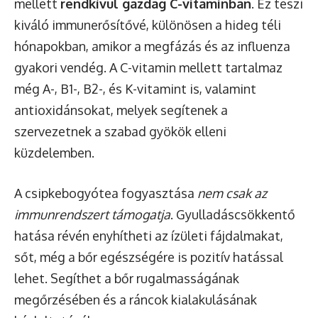
mellett
rendkívül gazdag C-vitaminban
. Ez teszi
kiváló immunerősítővé, különösen a hideg téli
hónapokban, amikor a megfázás és az influenza
gyakori vendég. A C-vitamin mellett tartalmaz
még A-, B1-, B2-, és K-vitamint is, valamint
antioxidánsokat, melyek segítenek a
szervezetnek a szabad gyökök elleni
küzdelemben.
A csipkebogyótea fogyasztása
nem csak az
immunrendszert támogatja
. Gyulladáscsökkentő
hatása révén enyhítheti az ízületi fájdalmakat,
sőt, még a bőr egészségére is pozitív hatással
lehet. Segíthet a bőr rugalmasságának
megőrzésében és a ráncok kialakulásának