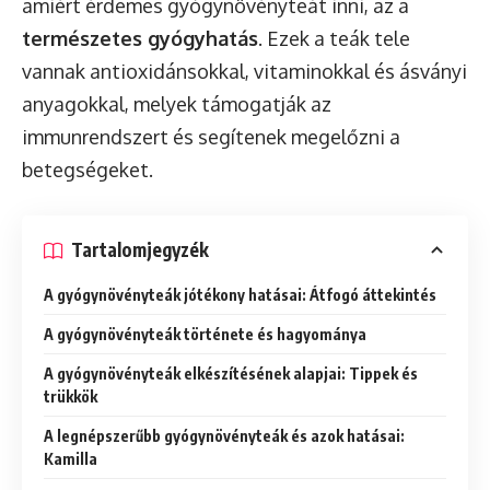
amiért érdemes gyógynövényteát inni, az a
természetes gyógyhatás
. Ezek a teák tele
vannak antioxidánsokkal, vitaminokkal és ásványi
anyagokkal, melyek támogatják az
immunrendszert és segítenek megelőzni a
betegségeket.
Tartalomjegyzék
A gyógynövényteák jótékony hatásai: Átfogó áttekintés
A gyógynövényteák története és hagyománya
A gyógynövényteák elkészítésének alapjai: Tippek és
trükkök
A legnépszerűbb gyógynövényteák és azok hatásai:
Kamilla