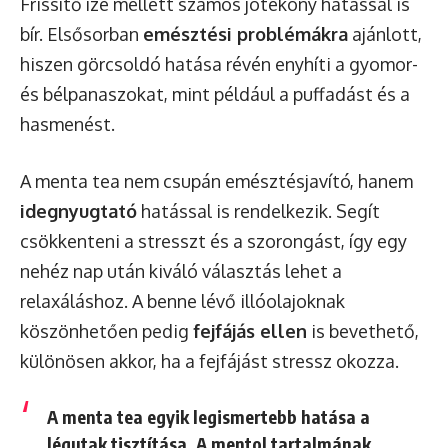
Frissítő íze mellett számos jótékony hatással is
bír. Elsősorban
emésztési problémákra
ajánlott,
hiszen görcsoldó hatása révén enyhíti a gyomor-
és bélpanaszokat, mint például a puffadást és a
hasmenést.
A menta tea nem csupán emésztésjavító, hanem
idegnyugtató
hatással is rendelkezik. Segít
csökkenteni a stresszt és a szorongást, így egy
nehéz nap után kiváló választás lehet a
relaxáláshoz. A benne lévő illóolajoknak
köszönhetően pedig
fejfájás ellen
is bevethető,
különösen akkor, ha a fejfájást stressz okozza.
A menta tea egyik legismertebb hatása a
légutak tisztítása. A mentol tartalmának