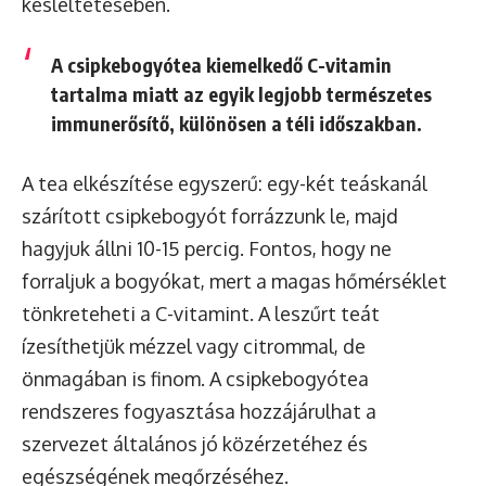
késleltetésében.
A csipkebogyótea kiemelkedő C-vitamin
tartalma miatt az egyik legjobb természetes
immunerősítő, különösen a téli időszakban.
A tea elkészítése egyszerű: egy-két teáskanál
szárított csipkebogyót forrázzunk le, majd
hagyjuk állni 10-15 percig. Fontos, hogy ne
forraljuk a bogyókat, mert a magas hőmérséklet
tönkreteheti a C-vitamint. A leszűrt teát
ízesíthetjük mézzel vagy citrommal, de
önmagában is finom. A csipkebogyótea
rendszeres fogyasztása hozzájárulhat a
szervezet általános jó közérzetéhez és
egészségének megőrzéséhez.