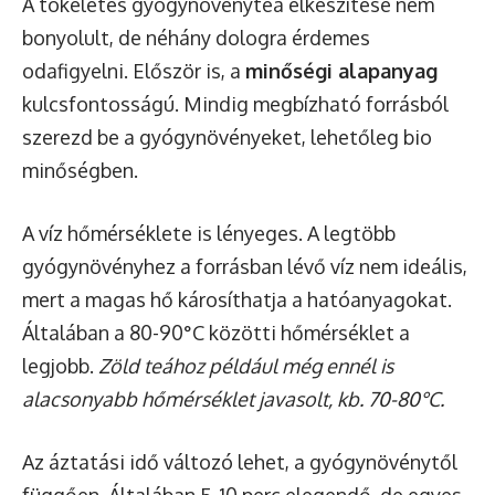
A tökéletes gyógynövénytea elkészítése nem
bonyolult, de néhány dologra érdemes
odafigyelni. Először is, a
minőségi alapanyag
kulcsfontosságú. Mindig megbízható forrásból
szerezd be a gyógynövényeket, lehetőleg bio
minőségben.
A víz hőmérséklete is lényeges. A legtöbb
gyógynövényhez a forrásban lévő víz nem ideális,
mert a magas hő károsíthatja a hatóanyagokat.
Általában a 80-90°C közötti hőmérséklet a
legjobb.
Zöld teához például még ennél is
alacsonyabb hőmérséklet javasolt, kb. 70-80°C.
Az áztatási idő változó lehet, a gyógynövénytől