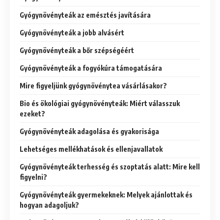
Gyógynövényteák az emésztés javítására
Gyógynövényteák a jobb alvásért
Gyógynövényteák a bőr szépségéért
Gyógynövényteák a fogyókúra támogatására
Mire figyeljünk gyógynövénytea vásárlásakor?
Bio és ökológiai gyógynövényteák: Miért válasszuk
ezeket?
Gyógynövényteák adagolása és gyakorisága
Lehetséges mellékhatások és ellenjavallatok
Gyógynövényteák terhesség és szoptatás alatt: Mire kell
figyelni?
Gyógynövényteák gyermekeknek: Melyek ajánlottak és
hogyan adagoljuk?