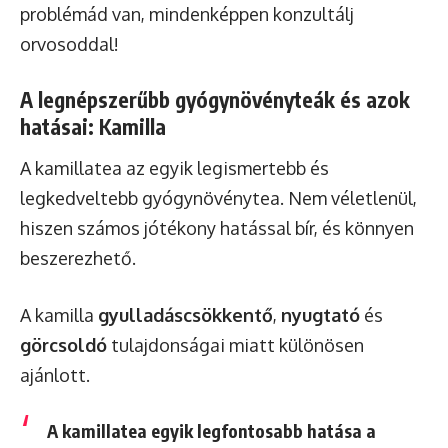
problémád van, mindenképpen konzultálj
orvosoddal!
A legnépszerűbb gyógynövényteák és azok
hatásai: Kamilla
A kamillatea az egyik legismertebb és
legkedveltebb gyógynövénytea. Nem véletlenül,
hiszen számos jótékony hatással bír, és könnyen
beszerezhető.
A kamilla
gyulladáscsökkentő
,
nyugtató
és
görcsoldó
tulajdonságai miatt különösen
ajánlott.
A kamillatea egyik legfontosabb hatása a