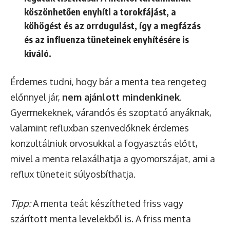
köszönhetően enyhíti a torokfájást, a
köhögést és az orrdugulást, így a megfázás
és az influenza tüneteinek enyhítésére is
kiváló.
Érdemes tudni, hogy bár a menta tea rengeteg
előnnyel jár,
nem ajánlott mindenkinek
.
Gyermekeknek, várandós és szoptató anyáknak,
valamint refluxban szenvedőknek érdemes
konzultálniuk orvosukkal a fogyasztás előtt,
mivel a menta relaxálhatja a gyomorszájat, ami a
reflux tüneteit súlyosbíthatja.
Tipp:
A menta teát készítheted friss vagy
szárított menta levelekből is. A friss menta