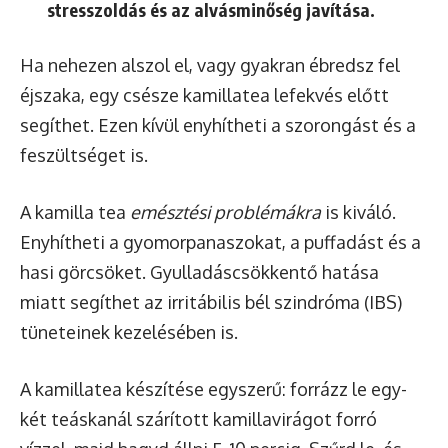
stresszoldás és az alvásminőség javítása.
Ha nehezen alszol el, vagy gyakran ébredsz fel
éjszaka, egy csésze kamillatea lefekvés előtt
segíthet. Ezen kívül enyhítheti a szorongást és a
feszültséget is.
A kamilla tea
emésztési problémákra
is kiváló.
Enyhítheti a gyomorpanaszokat, a puffadást és a
hasi görcsöket. Gyulladáscsökkentő hatása
miatt segíthet az irritábilis bél szindróma (IBS)
tüneteinek kezelésében is.
A kamillatea készítése egyszerű: forrázz le egy-
két teáskanál szárított kamillavirágot forró