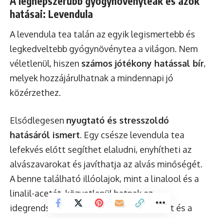
A legnépszerűbb gyógynövényteák és azok
hatásai: Levendula
A levendula tea talán az egyik legismertebb és
legkedveltebb gyógynövénytea a világon. Nem
véletlenül, hiszen
számos jótékony hatással bír
,
melyek hozzájárulhatnak a mindennapi jó
közérzethez.
Elsődlegesen
nyugtató és stresszoldó
hatásáról ismert
. Egy csésze levendula tea
lefekvés előtt segíthet elaludni, enyhítheti az
alvászavarokat és javíthatja az alvás minőségét.
A benne található illóolajok, mint a linalool és a
linalil-acetát, közvetlenül hatnak az
idegrendszerre, csökkentve a szorongást és a