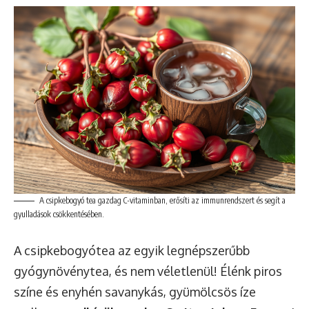
A csipkebogyó tea gazdag C-vitaminban, erősíti az immunrendszert és segít a
gyulladások csökkentésében.
A csipkebogyótea az egyik legnépszerűbb
gyógynövénytea, és nem véletlenül! Élénk piros
színe és enyhén savanykás, gyümölcsös íze