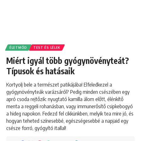
ÉLETMÓD
TEST ÉS LÉLEK
Miért igyál több gyógynövényteát?
Típusok és hatásaik
Kortyolj bele a természet patikájába! Elfeledkezel a
gyógynövényteák varázsáról? Pedig minden csészében egy
apró csoda rejtőzik: nyugtató kamilla álom előtt, élénkítő
menta a reggeli rohanásban, vagy immunerősítő csipkebogyó
a hideg napokon. Fedezd fel cikkünkben, melyik tea mire jó, és
hogyan teheted színesebbé, egészségesebbé a napjaid egy
csésze forró, gyógyító itallal!