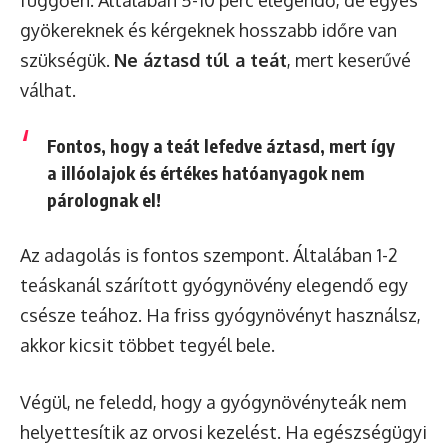
függően. Általában 5-10 perc elegendő, de egyes
gyökereknek és kérgeknek hosszabb időre van
szükségük.
Ne áztasd túl a teát
, mert keserűvé
válhat.
Fontos, hogy a teát lefedve áztasd, mert így
a illóolajok és értékes hatóanyagok nem
párolognak el!
Az adagolás is fontos szempont. Általában 1-2
teáskanál szárított gyógynövény elegendő egy
csésze teához. Ha friss gyógynövényt használsz,
akkor kicsit többet tegyél bele.
Végül, ne feledd, hogy a gyógynövényteák nem
helyettesítik az orvosi kezelést. Ha egészségügyi