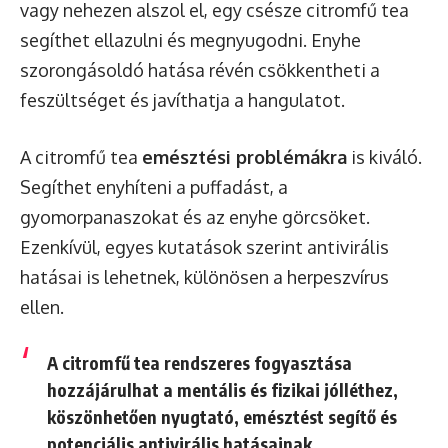
vagy nehezen alszol el, egy csésze citromfű tea
segíthet ellazulni és megnyugodni. Enyhe
szorongásoldó hatása révén csökkentheti a
feszültséget és javíthatja a hangulatot.
A citromfű tea
emésztési problémákra
is kiváló.
Segíthet enyhíteni a puffadást, a
gyomorpanaszokat és az enyhe görcsöket.
Ezenkívül, egyes kutatások szerint antivirális
hatásai is lehetnek, különösen a herpeszvírus
ellen.
A citromfű tea rendszeres fogyasztása
hozzájárulhat a mentális és fizikai jólléthez,
köszönhetően nyugtató, emésztést segítő és
potenciális antivirális hatásainak.