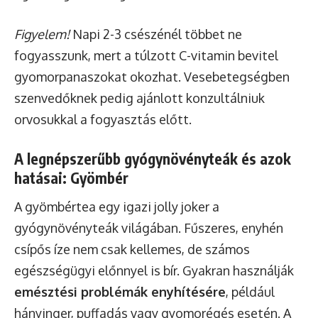
Figyelem!
Napi 2-3 csészénél többet ne
fogyasszunk, mert a túlzott C-vitamin bevitel
gyomorpanaszokat okozhat. Vesebetegségben
szenvedőknek pedig ajánlott konzultálniuk
orvosukkal a fogyasztás előtt.
A legnépszerűbb gyógynövényteák és azok
hatásai: Gyömbér
A gyömbértea egy igazi jolly joker a
gyógynövényteák világában. Fűszeres, enyhén
csípős íze nem csak kellemes, de számos
egészségügyi előnnyel is bír. Gyakran használják
emésztési problémák enyhítésére
, például
hányinger, puffadás vagy gyomorégés esetén. A