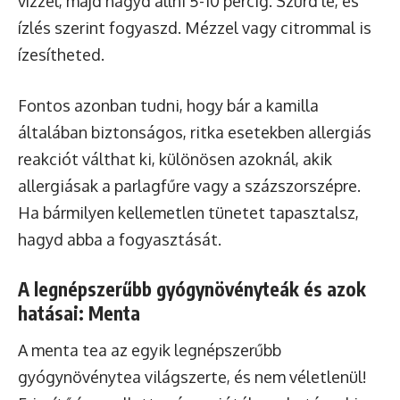
vízzel, majd hagyd állni 5-10 percig. Szűrd le, és
ízlés szerint fogyaszd. Mézzel vagy citrommal is
ízesítheted.
Fontos azonban tudni, hogy bár a kamilla
általában biztonságos, ritka esetekben allergiás
reakciót válthat ki, különösen azoknál, akik
allergiásak a parlagfűre vagy a százszorszépre.
Ha bármilyen kellemetlen tünetet tapasztalsz,
hagyd abba a fogyasztását.
A legnépszerűbb gyógynövényteák és azok
hatásai: Menta
A menta tea az egyik legnépszerűbb
gyógynövénytea világszerte, és nem véletlenül!