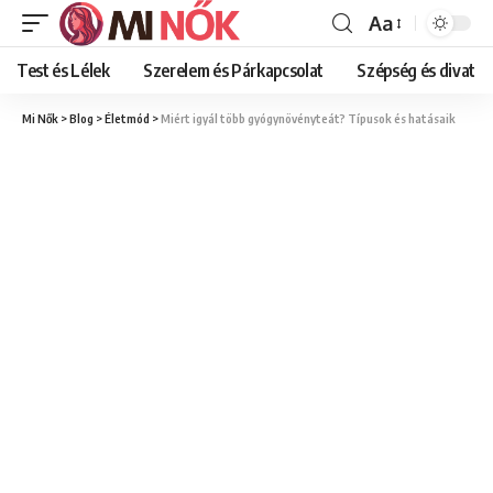
Aa
Font
Resizer
Test és Lélek
Szerelem és Párkapcsolat
Szépség és divat
Mi Nők
>
Blog
>
Életmód
>
Miért igyál több gyógynövényteát? Típusok és hatásaik