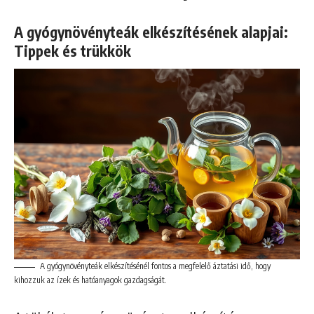
A gyógynövényteák elkészítésének alapjai:
Tippek és trükkök
A gyógynövényteák elkészítésénél fontos a megfelelő áztatási idő, hogy
kihozzuk az ízek és hatóanyagok gazdagságát.