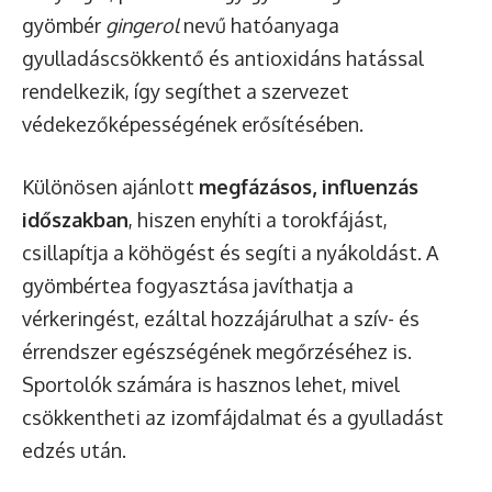
gyömbér
gingerol
nevű hatóanyaga
gyulladáscsökkentő és antioxidáns hatással
rendelkezik, így segíthet a szervezet
védekezőképességének erősítésében.
Különösen ajánlott
megfázásos, influenzás
időszakban
, hiszen enyhíti a torokfájást,
csillapítja a köhögést és segíti a nyákoldást. A
gyömbértea fogyasztása javíthatja a
vérkeringést, ezáltal hozzájárulhat a szív- és
érrendszer egészségének megőrzéséhez is.
Sportolók számára is hasznos lehet, mivel
csökkentheti az izomfájdalmat és a gyulladást
edzés után.