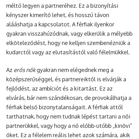
méltó legyen a partneréhez. Ez a bizonyítási
kényszer kimerítő lehet, és hosszú távon
alááshatja a kapcsolatot. A férfiak ilyenkor
gyakran visszahúzódnak, vagy elkerülik a mélyebb
elköteleződést, hogy ne kelljen szembenézniük a
kudarctól vagy az elutasítástól való félelmükkel.
Az
erős nők
gyakran nem elégednek meg a
középszerűséggel, és partnereiktől is elvárják a
fejlődést, az ambíciót és a kitartást. Ez az
elvárás, bár nem szándékosan, de provokálhatja a
férfiak belső bizonytalanságait. A férfiak attól
tarthatnak, hogy nem tudnak lépést tartani a női
partnerükkel, vagy hogy a nő előbb-utóbb „kinövi”
őket. Ez a félelem reális lehet azok számára, akik