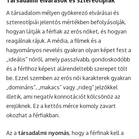
A társadalom mélyen gyökerező elvárásai és
sztereotípiái jelentős mértékben befolyásolják,
hogyan látják a férfiak az erős nőket, és hogyan
reagálnak rájuk. A média, a filmek és a
hagyományos nevelés gyakran olyan képet fest a
„ideális” nőről, amely passzívabb, gondoskodóbb
és a férfihoz képest alárendeltebb szerepet tölt
be. Ezzel szemben az erős női karakterek gyakran
„domináns”, „makacs” vagy „rideg” jelzőkkel
illetik, ami negatív konnotációt kölcsönöz az
erejüknek. Ez a kettős mérce komoly zavart
okozhat a férfiakban.
Az a
társadalmi nyomás
, hogy a férfinak kell a