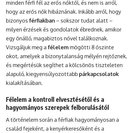
minden férfi fél az erős nőktől, és nem is arról,
hogy az erős nők hibáznának. Inkább arról, hogy
bizonyos
férfiakban
– sokszor tudat alatt –
milyen érzések és gondolatok ébrednek, amikor
egy önálló, magabiztos nővel találkoznak.
Vizsgáljuk meg a
félelem
mögötti 8 őszinte
okot, amelyek a bizonytalanság mélyén rejtőznek,
és megértésük segíthet a kölcsönös tiszteleten
alapuló, kiegyensúlyozottabb
párkapcsolatok
kialakításában.
Félelem a kontroll elvesztésétől és a
hagyományos szerepek felborulásától
A történelem során a férfiak hagyományosan a
család fejeként, a kenyérkeresőként és a