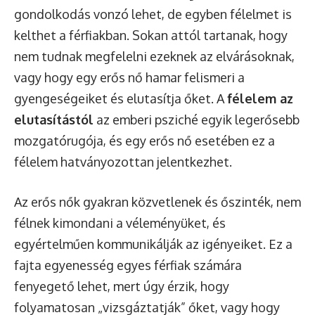
gondolkodás vonzó lehet, de egyben félelmet is
kelthet a férfiakban. Sokan attól tartanak, hogy
nem tudnak megfelelni ezeknek az elvárásoknak,
vagy hogy egy erős nő hamar felismeri a
gyengeségeiket és elutasítja őket. A
félelem az
elutasítástól
az emberi psziché egyik legerősebb
mozgatórugója, és egy erős nő esetében ez a
félelem hatványozottan jelentkezhet.
Az erős nők gyakran közvetlenek és őszinték, nem
félnek kimondani a véleményüket, és
egyértelműen kommunikálják az igényeiket. Ez a
fajta egyenesség egyes férfiak számára
fenyegető lehet, mert úgy érzik, hogy
folyamatosan „vizsgáztatják” őket, vagy hogy