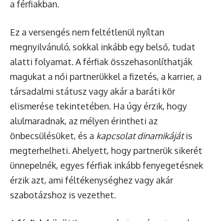
a férfiakban.
Ez a versengés nem feltétlenül nyíltan
megnyilvánuló, sokkal inkább egy belső, tudat
alatti folyamat. A férfiak összehasonlíthatják
magukat a női partnerükkel a fizetés, a karrier, a
társadalmi státusz vagy akár a baráti kör
elismerése tekintetében. Ha úgy érzik, hogy
alulmaradnak, az mélyen érintheti az
önbecsülésüket, és a
kapcsolat dinamikáját
is
megterhelheti. Ahelyett, hogy partnerük sikerét
ünnepelnék, egyes férfiak inkább fenyegetésnek
érzik azt, ami féltékenységhez vagy akár
szabotázshoz is vezethet.