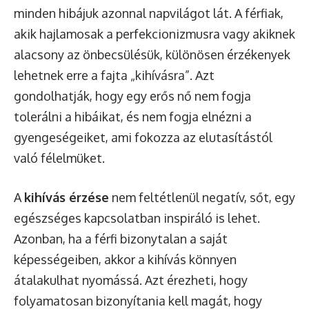
minden hibájuk azonnal napvilágot lát. A férfiak,
akik hajlamosak a perfekcionizmusra vagy akiknek
alacsony az önbecsülésük, különösen érzékenyek
lehetnek erre a fajta „kihívásra”. Azt
gondolhatják, hogy egy erős nő nem fogja
tolerálni a hibáikat, és nem fogja elnézni a
gyengeségeiket, ami fokozza az elutasítástól
való félelmüket.
A
kihívás érzése
nem feltétlenül negatív, sőt, egy
egészséges kapcsolatban inspiráló is lehet.
Azonban, ha a férfi bizonytalan a saját
képességeiben, akkor a kihívás könnyen
átalakulhat nyomássá. Azt érezheti, hogy
folyamatosan bizonyítania kell magát, hogy