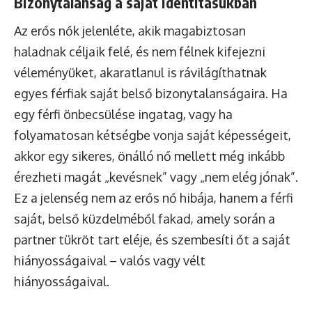
Bizonytalanság a saját identitásukban
Az erős nők jelenléte, akik magabiztosan
haladnak céljaik felé, és nem félnek kifejezni
véleményüket, akaratlanul is rávilágíthatnak
egyes férfiak saját belső bizonytalanságaira. Ha
egy férfi önbecsülése ingatag, vagy ha
folyamatosan kétségbe vonja saját képességeit,
akkor egy sikeres, önálló nő mellett még inkább
érezheti magát „kevésnek” vagy „nem elég jónak”.
Ez a jelenség nem az erős nő hibája, hanem a férfi
saját, belső küzdelméből fakad, amely során a
partner tükröt tart eléje, és szembesíti őt a saját
hiányosságaival – valós vagy vélt
hiányosságaival.