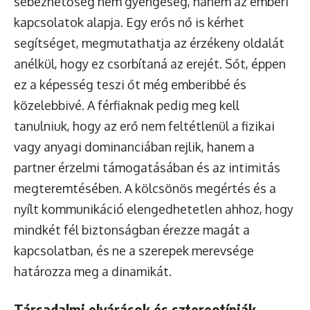
sebezhetőség nem gyengeség, hanem az emberi
kapcsolatok alapja. Egy erős nő is kérhet
segítséget, megmutathatja az érzékeny oldalát
anélkül, hogy ez csorbítaná az erejét. Sőt, éppen
ez a képesség teszi őt még emberibbé és
közelebbivé. A férfiaknak pedig meg kell
tanulniuk, hogy az erő nem feltétlenül a fizikai
vagy anyagi dominanciában rejlik, hanem a
partner érzelmi támogatásában és az intimitás
megteremtésében. A kölcsönös megértés és a
nyílt kommunikáció elengedhetetlen ahhoz, hogy
mindkét fél biztonságban érezze magát a
kapcsolatban, és ne a szerepek merevsége
határozza meg a dinamikát.
Társadalmi elvárások és sztereotípiák