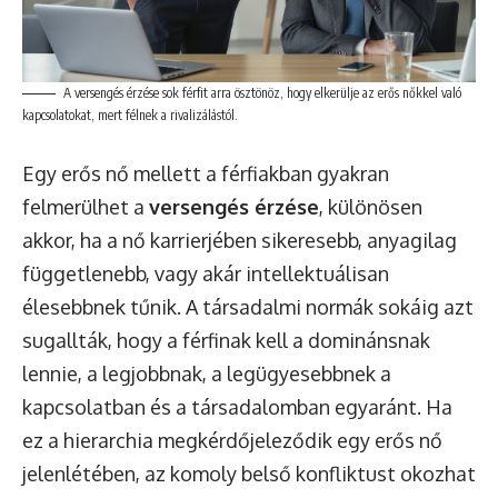
A versengés érzése sok férfit arra ösztönöz, hogy elkerülje az erős nőkkel való
kapcsolatokat, mert félnek a rivalizálástól.
Egy erős nő mellett a férfiakban gyakran
felmerülhet a
versengés érzése
, különösen
akkor, ha a nő karrierjében sikeresebb, anyagilag
függetlenebb, vagy akár intellektuálisan
élesebbnek tűnik. A társadalmi normák sokáig azt
sugallták, hogy a férfinak kell a dominánsnak
lennie, a legjobbnak, a legügyesebbnek a
kapcsolatban és a társadalomban egyaránt. Ha
ez a hierarchia megkérdőjeleződik egy erős nő
jelenlétében, az komoly belső konfliktust okozhat