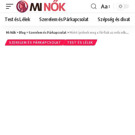
Aa
Font
Resizer
Test és Lélek
Szerelem és Párkapcsolat
Szépség és divat
Mi Nők
>
Blog
>
Szerelem és Párkapcsolat
>
Miért ijednek meg a férfiak az erős nőktől? 8 őszinte ok a bizonytalanság mögött
SZERELEM ÉS PÁRKAPCSOLAT
TEST ÉS LÉLEK