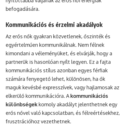
nyitottabbá váljanak az erős női energiák
befogadására.
Kommunikációs és érzelmi akadályok
Az erős nők gyakran közvetlenek, őszinték és
egyértelműen kommunikálnak. Nem félnek
kimondani a véleményüket, és elvárják, hogy a
partnerük is hasonlóan nyílt legyen. Ez a fajta
kommunikációs stílus azonban egyes férfiak
számára fenyegető lehet, különösen, ha ők
maguk kevésbé expresszívek, vagy hajlamosak az
elkerülő kommunikációra. A
kommunikációs
különbségek
komoly akadályt jelenthetnek egy
erős nővel való kapcsolatban, és félreértésekhez,
frusztrációhoz vezethetnek.