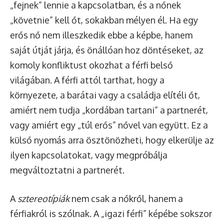
„fejnek” lennie a kapcsolatban, és a nőnek
„követnie” kell őt, sokakban mélyen él. Ha egy
erős nő nem illeszkedik ebbe a képbe, hanem
saját útját járja, és önállóan hoz döntéseket, az
komoly konfliktust okozhat a férfi belső
világában. A férfi attól tarthat, hogy a
környezete, a barátai vagy a családja elítéli őt,
amiért nem tudja „kordában tartani” a partnerét,
vagy amiért egy „túl erős” nővel van együtt. Ez a
külső nyomás arra ösztönözheti, hogy elkerülje az
ilyen kapcsolatokat, vagy megpróbálja
megváltoztatni a partnerét.
A
sztereotípiák
nem csak a nőkről, hanem a
férfiakról is szólnak. A „igazi férfi” képébe sokszor