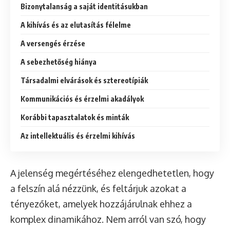
Bizonytalanság a saját identitásukban
A kihívás és az elutasítás félelme
A versengés érzése
A sebezhetőség hiánya
Társadalmi elvárások és sztereotípiák
Kommunikációs és érzelmi akadályok
Korábbi tapasztalatok és minták
Az intellektuális és érzelmi kihívás
A jelenség megértéséhez elengedhetetlen, hogy
a felszín alá nézzünk, és feltárjuk azokat a
tényezőket, amelyek hozzájárulnak ehhez a
komplex dinamikához. Nem arról van szó, hogy