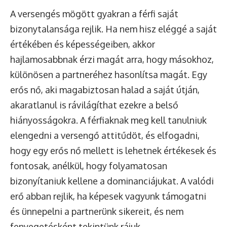
A versengés mögött gyakran a férfi saját
bizonytalansága rejlik. Ha nem hisz eléggé a saját
értékében és képességeiben, akkor
hajlamosabbnak érzi magát arra, hogy másokhoz,
különösen a partneréhez hasonlítsa magát. Egy
erős nő, aki magabiztosan halad a saját útján,
akaratlanul is rávilágíthat ezekre a belső
hiányosságokra. A férfiaknak meg kell tanulniuk
elengedni a versengő attitűdöt, és elfogadni,
hogy egy erős nő mellett is lehetnek értékesek és
fontosak, anélkül, hogy folyamatosan
bizonyítaniuk kellene a dominanciájukat. A valódi
erő abban rejlik, ha képesek vagyunk támogatni
és ünnepelni a partnerünk sikereit, és nem
fenyegetésként tekintünk rájuk.