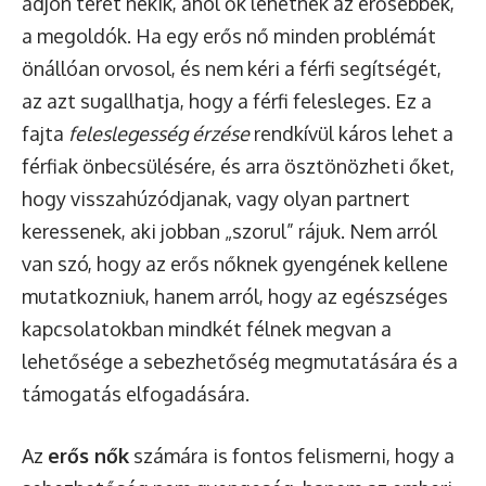
adjon teret nekik, ahol ők lehetnek az erősebbek,
a megoldók. Ha egy erős nő minden problémát
önállóan orvosol, és nem kéri a férfi segítségét,
az azt sugallhatja, hogy a férfi felesleges. Ez a
fajta
feleslegesség érzése
rendkívül káros lehet a
férfiak önbecsülésére, és arra ösztönözheti őket,
hogy visszahúzódjanak, vagy olyan partnert
keressenek, aki jobban „szorul” rájuk. Nem arról
van szó, hogy az erős nőknek gyengének kellene
mutatkozniuk, hanem arról, hogy az egészséges
kapcsolatokban mindkét félnek megvan a
lehetősége a sebezhetőség megmutatására és a
támogatás elfogadására.
Az
erős nők
számára is fontos felismerni, hogy a