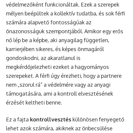
védelmezőként funkcionáltak. Ezek a szerepek
mélyen beépültek a kollektív tudatba, és sok férfi
számára alapvető fontosságúak az
önazonosságuk szempontjából. Amikor egy erős
nő lép be a képbe, aki anyagilag független,
karrierjében sikeres, és képes önmagáról
gondoskodni, az akaratlanul is
megkérdőjelezheti ezeket a hagyományos
szerepeket. A férfi úgy érezheti, hogy a partnere
nem „szorul rá” a védelmére vagy az anyagi
támogatására, ami a kontroll elvesztésének
érzését keltheti benne.
Ez a fajta
kontrollvesztés
különösen fenyegető
lehet azok számára, akiknek az önbecsülése