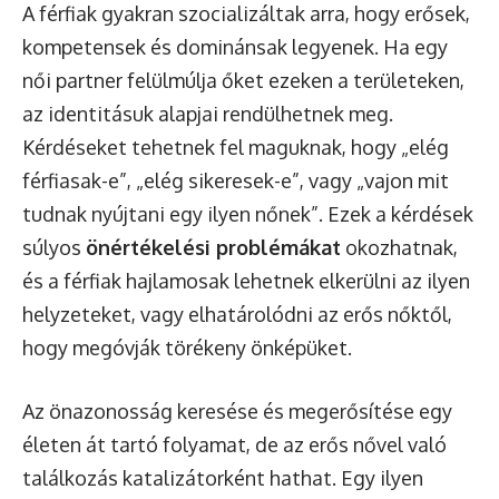
A férfiak gyakran szocializáltak arra, hogy erősek,
kompetensek és dominánsak legyenek. Ha egy
női partner felülmúlja őket ezeken a területeken,
az identitásuk alapjai rendülhetnek meg.
Kérdéseket tehetnek fel maguknak, hogy „elég
férfiasak-e”, „elég sikeresek-e”, vagy „vajon mit
tudnak nyújtani egy ilyen nőnek”. Ezek a kérdések
súlyos
önértékelési problémákat
okozhatnak,
és a férfiak hajlamosak lehetnek elkerülni az ilyen
helyzeteket, vagy elhatárolódni az erős nőktől,
hogy megóvják törékeny önképüket.
Az önazonosság keresése és megerősítése egy
életen át tartó folyamat, de az erős nővel való
találkozás katalizátorként hathat. Egy ilyen