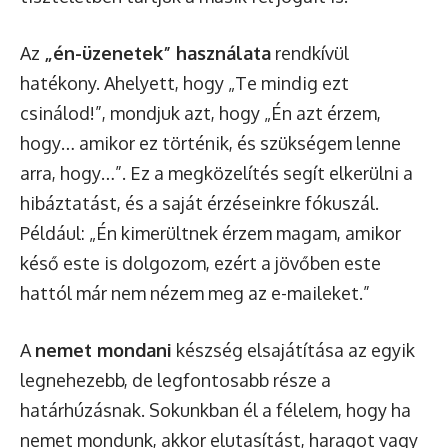
Az
„én-üzenetek” használata
rendkívül
hatékony. Ahelyett, hogy „Te mindig ezt
csinálod!”, mondjuk azt, hogy „Én azt érzem,
hogy… amikor ez történik, és szükségem lenne
arra, hogy…”. Ez a megközelítés segít elkerülni a
hibáztatást, és a saját érzéseinkre fókuszál.
Például: „Én kimerültnek érzem magam, amikor
késő este is dolgozom, ezért a jövőben este
hattól már nem nézem meg az e-maileket.”
A
nemet mondani
készség elsajátítása az egyik
legnehezebb, de legfontosabb része a
határhúzásnak. Sokunkban él a félelem, hogy ha
nemet mondunk, akkor elutasítást, haragot vagy