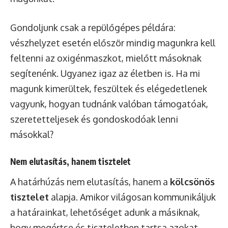
Gondoljunk csak a repülőgépes példára:
vészhelyzet esetén először mindig magunkra kell
feltenni az oxigénmaszkot, mielőtt másoknak
segítenénk. Ugyanez igaz az életben is. Ha mi
magunk kimerültek, feszültek és elégedetlenek
vagyunk, hogyan tudnánk valóban támogatóak,
szeretetteljesek és gondoskodóak lenni
másokkal?
Nem elutasítás, hanem tisztelet
A határhúzás nem elutasítás, hanem a
kölcsönös
tisztelet
alapja. Amikor világosan kommunikáljuk
a határainkat, lehetőséget adunk a másiknak,
hogy megértse és tiszteletben tartsa azokat.