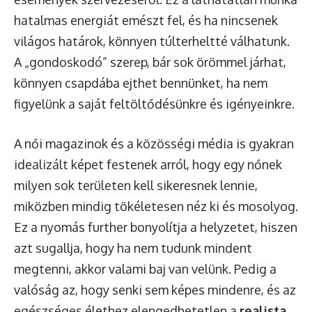
hatalmas energiát emészt fel, és ha nincsenek
világos határok, könnyen túlterheltté válhatunk.
A „gondoskodó” szerep, bár sok örömmel járhat,
könnyen csapdába ejthet bennünket, ha nem
figyelünk a saját feltöltődésünkre és igényeinkre.
A női magazinok és a közösségi média is gyakran
idealizált képet festenek arról, hogy egy nőnek
milyen sok területen kell sikeresnek lennie,
miközben mindig tökéletesen néz ki és mosolyog.
Ez a nyomás further bonyolítja a helyzetet, hiszen
azt sugallja, hogy ha nem tudunk mindent
megtenni, akkor valami baj van velünk. Pedig a
valóság az, hogy senki sem képes mindenre, és az
egészséges élethez elengedhetetlen a
realista