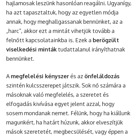
hajlamosak leszünk hasonlóan reagálni. Ugyanígy,
ha azt tapasztaltuk, hogy az egyetlen módja
annak, hogy meghallgassanak bennünket, az a
„harc”, akkor ezt a mintát vihetjük tovább a
felnőtt kapcsolatainkba is. Ezek a
berögzült
viselkedési minták
tudattalanul irányíthatnak
bennünket.
A
megfelelési kényszer
és az
önfeláldozás
szintén kulcsszerepet játszik. Sok nő számára a
másoknak való megfelelés, a szeretet és
elfogadás kivívása egyet jelent azzal, hogy
sosem mondanak nemet. Félünk, hogy ha kiállunk
magunkért, ha határt húzunk, akkor elveszítjük
mások szeretetét, megbecsülését, vagy éppen a