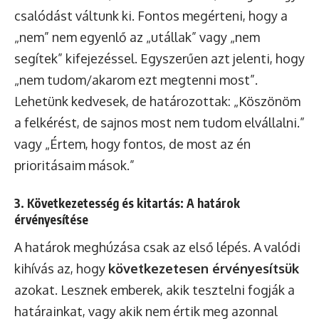
csalódást váltunk ki. Fontos megérteni, hogy a
„nem” nem egyenlő az „utállak” vagy „nem
segítek” kifejezéssel. Egyszerűen azt jelenti, hogy
„nem tudom/akarom ezt megtenni most”.
Lehetünk kedvesek, de határozottak: „Köszönöm
a felkérést, de sajnos most nem tudom elvállalni.”
vagy „Értem, hogy fontos, de most az én
prioritásaim mások.”
3. Következetesség és kitartás: A határok
érvényesítése
A határok meghúzása csak az első lépés. A valódi
kihívás az, hogy
következetesen érvényesítsük
azokat. Lesznek emberek, akik tesztelni fogják a
határainkat, vagy akik nem értik meg azonnal