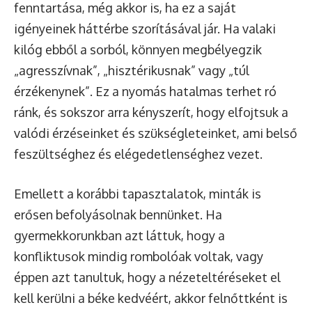
fenntartása, még akkor is, ha ez a saját
igényeinek háttérbe szorításával jár. Ha valaki
kilóg ebből a sorból, könnyen megbélyegzik
„agresszívnak”, „hisztérikusnak” vagy „túl
érzékenynek”. Ez a nyomás hatalmas terhet ró
ránk, és sokszor arra kényszerít, hogy elfojtsuk a
valódi érzéseinket és szükségleteinket, ami belső
feszültséghez és elégedetlenséghez vezet.
Emellett a korábbi tapasztalatok, minták is
erősen befolyásolnak bennünket. Ha
gyermekkorunkban azt láttuk, hogy a
konfliktusok mindig rombolóak voltak, vagy
éppen azt tanultuk, hogy a nézeteltéréseket el
kell kerülni a béke kedvéért, akkor felnőttként is