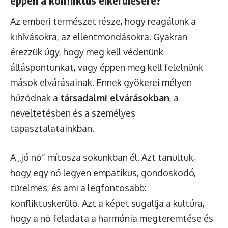
éppen a konfliktus elkerülésére?
Az emberi természet része, hogy reagálunk a
kihívásokra, az ellentmondásokra. Gyakran
érezzük úgy, hogy meg kell védenünk
álláspontunkat, vagy éppen meg kell felelnünk
mások elvárásainak. Ennek gyökerei mélyen
húzódnak a
társadalmi elvárásokban
, a
neveltetésben és a személyes
tapasztalatainkban.
A „jó nő” mítosza sokunkban él. Azt tanultuk,
hogy egy nő legyen empatikus, gondoskodó,
türelmes, és ami a legfontosabb:
konfliktuskerülő. Azt a képet sugallja a kultúra,
hogy a nő feladata a harmónia megteremtése és