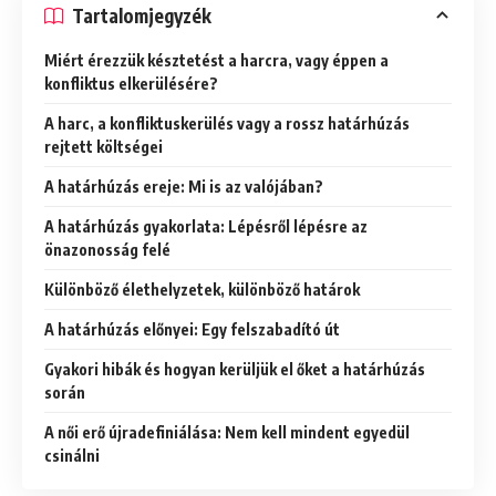
Tartalomjegyzék
Miért érezzük késztetést a harcra, vagy éppen a
konfliktus elkerülésére?
A harc, a konfliktuskerülés vagy a rossz határhúzás
rejtett költségei
A határhúzás ereje: Mi is az valójában?
A határhúzás gyakorlata: Lépésről lépésre az
önazonosság felé
Különböző élethelyzetek, különböző határok
A határhúzás előnyei: Egy felszabadító út
Gyakori hibák és hogyan kerüljük el őket a határhúzás
során
A női erő újradefiniálása: Nem kell mindent egyedül
csinálni