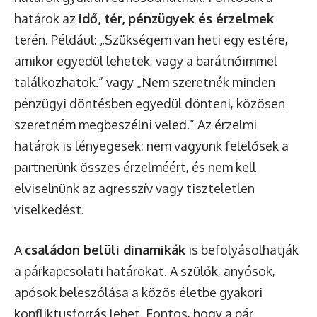
határok az
idő, tér, pénzügyek és érzelmek
terén. Például: „Szükségem van heti egy estére,
amikor egyedül lehetek, vagy a barátnőimmel
találkozhatok.” vagy „Nem szeretnék minden
pénzügyi döntésben egyedül dönteni, közösen
szeretném megbeszélni veled.” Az érzelmi
határok is lényegesek: nem vagyunk felelősek a
partnerünk összes érzelméért, és nem kell
elviselnünk az agresszív vagy tiszteletlen
viselkedést.
A
családon belüli dinamikák
is befolyásolhatják
a párkapcsolati határokat. A szülők, anyósok,
apósok beleszólása a közös életbe gyakori
konfliktusforrás lehet. Fontos, hogy a pár