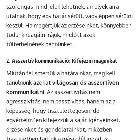
szorongás mind jelek lehetnek, amelyek arra
utalnak, hogy egy határ sérült, vagy éppen sérülni
készül. Ha megértjük az érzéseinket, könnyebben
tudunk reagálni rájuk, mielőtt azok
túlterhelnének bennünket.
2. Asszertív kommunikáció: Kifejezni magunkat
Miután felismertük a határainkat, meg kell
tanulnunk azokat
világosan és asszertíven
kommunikálni
. Az asszertivitás nem
agresszivitás, nem passzivitás, hanem az a
képesség, hogy tiszteletteljesen, de
egyértelműen kifejezzük a saját igényeinket,
érzéseinket és gondolatainkat, miközben
tiszteletben tartjuk a másik fél jogait is.