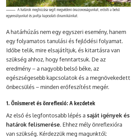
A határok meghúzása segít megvédeni önazonosságunkat, erősíti a belső
egyensúlyunkat és javítja kapcsolati dinamikáinkat.
A határhúzás nem egy egyszeri esemény, hanem
egy folyamatos tanulási és fejlődési folyamat.
Időbe telik, mire elsajátítjuk, és kitartásra van
szükség ahhoz, hogy fenntartsuk. De az
eredmény – a nagyobb belső béke, az
egészségesebb kapcsolatok és a megnövekedett
önbecsülés – minden erőfeszítést megér.
1. Önismeret és önreflexió: A kezdetek
Az első és legfontosabb lépés a
saját igények és
határok felismerése
. Ehhez mély önreflexióra
van szükség. Kérdezzük meg magunktól: