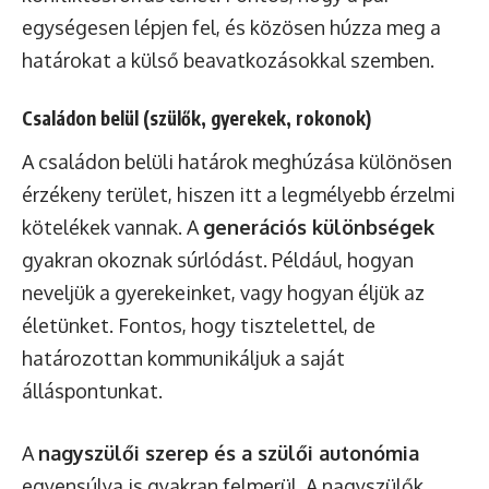
egységesen lépjen fel, és közösen húzza meg a
határokat a külső beavatkozásokkal szemben.
Családon belül (szülők, gyerekek, rokonok)
A családon belüli határok meghúzása különösen
érzékeny terület, hiszen itt a legmélyebb érzelmi
kötelékek vannak. A
generációs különbségek
gyakran okoznak súrlódást. Például, hogyan
neveljük a gyerekeinket, vagy hogyan éljük az
életünket. Fontos, hogy tisztelettel, de
határozottan kommunikáljuk a saját
álláspontunkat.
A
nagyszülői szerep és a szülői autonómia
egyensúlya is gyakran felmerül. A nagyszülők