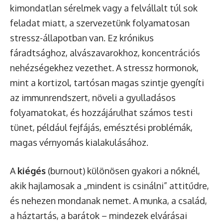
kimondatlan sérelmek vagy a felvállalt túl sok
feladat miatt, a szervezetünk folyamatosan
stressz-állapotban van. Ez krónikus
fáradtsághoz, alvászavarokhoz, koncentrációs
nehézségekhez vezethet. A stressz hormonok,
mint a kortizol, tartósan magas szintje gyengíti
az immunrendszert, növeli a gyulladásos
folyamatokat, és hozzájárulhat számos testi
tünet, például fejfájás, emésztési problémák,
magas vérnyomás kialakulásához.
A
kiégés
(burnout) különösen gyakori a nőknél,
akik hajlamosak a „mindent is csinálni” attitűdre,
és nehezen mondanak nemet. A munka, a család,
a háztartás, a barátok – mindezek elvárásai