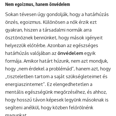
Nem egoizmus, hanem önvédelem
Sokan tévesen úgy gondolják, hogy a határhúzás
önzés, egoizmus. Különösen a nők érzik ezt
gyakran, hiszen a társadalmi normák arra
ösztönöznek bennünket, hogy mások igényeit
helyezzük előtérbe. Azonban az egészséges
határhúzás valójában az
önvédelem
egyik
formája. Amikor határt húzunk, nem azt mondjuk,
hogy „nem érdekel a problémád”, hanem azt, hogy
„tiszteletben tartom a saját szükségleteimet és
energiaszintemet”. Ez elengedhetetlen a
mentális egészségünk megőrzéséhez, és ahhoz,
hogy hosszú távon képesek legyünk másoknak is
segíteni anélkül, hogy közben felőrölnénk
magunkat.