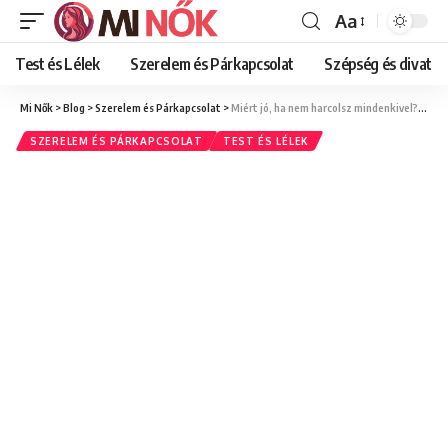
Aa
Font
Resizer
Test és Lélek
Szerelem és Párkapcsolat
Szépség és divat
Mi Nők
>
Blog
>
Szerelem és Párkapcsolat
>
Miért jó, ha nem harcolsz mindenkivel? Az egészséges határhúzás női szempontból
SZERELEM ÉS PÁRKAPCSOLAT
TEST ÉS LÉLEK