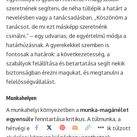
szeretnének segíteni, de néha túllépik a határt a
nevelésben vagy a tanácsadásban. „Köszönöm a
tanácsot, de mi ezt másképp szeretnénk
csinálni.” – egy udvarias, de egyértelmű módja a
határhúzásnak. A gyerekekkel szemben is
fontosak a határok: a következetesség, a
szabályok felállítása és betartatása segít nekik
biztonságban érezni magukat, és megtanulni a
felelősségvállalást.
Munkahelyen
A munkahelyi környezetben a
munka-magánélet
egyensúly
fenntartása kritikus. A túlmunka, a
hétvégi e-mailek, a kollégák vagy főnökök túlzott