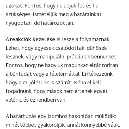
azokat. Fontos, hogy ne adjuk fel, és ha
szükséges, ismételjük meg a határainkat
nyugodtan, de határozottan.
A
reakciók kezelése
is része a folyamatnak.
Lehet, hogy egyesek csalódottak, dühösek
lesznek, vagy manipulálni próbálnak bennünket.
Fontos, hogy ne hagyjuk magunkat eltántorítani
a bűntudat vagy a félelem által. Emlékezzünk,
hogy a mi jólétünk is számít. Néha el kell
fogadnunk, hogy mások nem értenek egyet
velünk, és ez rendben van.
A határhúzás egy izomhoz hasonlóan működik:
minél többet gyakoroljuk, annál könnyebbé válik.