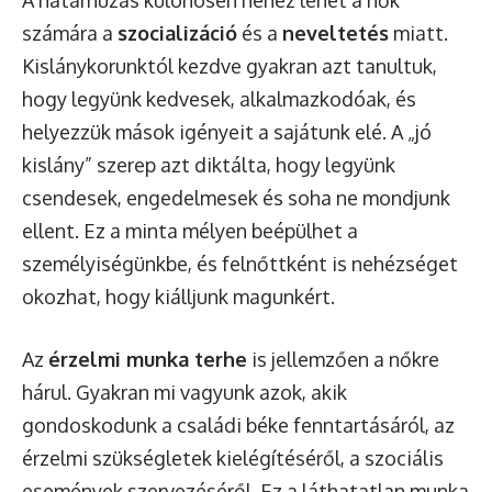
A határhúzás különösen nehéz lehet a nők
számára a
szocializáció
és a
neveltetés
miatt.
Kislánykorunktól kezdve gyakran azt tanultuk,
hogy legyünk kedvesek, alkalmazkodóak, és
helyezzük mások igényeit a sajátunk elé. A „jó
kislány” szerep azt diktálta, hogy legyünk
csendesek, engedelmesek és soha ne mondjunk
ellent. Ez a minta mélyen beépülhet a
személyiségünkbe, és felnőttként is nehézséget
okozhat, hogy kiálljunk magunkért.
Az
érzelmi munka terhe
is jellemzően a nőkre
hárul. Gyakran mi vagyunk azok, akik
gondoskodunk a családi béke fenntartásáról, az
érzelmi szükségletek kielégítéséről, a szociális
események szervezéséről. Ez a láthatatlan munka