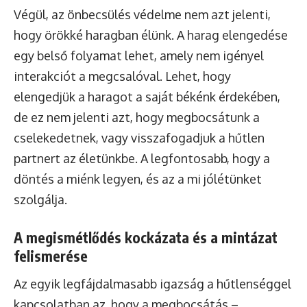
Végül, az önbecsülés védelme nem azt jelenti,
hogy örökké haragban élünk. A harag elengedése
egy belső folyamat lehet, amely nem igényel
interakciót a megcsalóval. Lehet, hogy
elengedjük a haragot a saját békénk érdekében,
de ez nem jelenti azt, hogy megbocsátunk a
cselekedetnek, vagy visszafogadjuk a hűtlen
partnert az életünkbe. A legfontosabb, hogy a
döntés a miénk legyen, és az a mi jólétünket
szolgálja.
A megismétlődés kockázata és a mintázat
felismerése
Az egyik legfájdalmasabb igazság a hűtlenséggel
kapcsolatban az, hogy a megbocsátás –