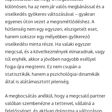
különösen, ha az nem jár valós megbánással és a
viselkedés gyökeres változásával – gyakran
egyenes úton vezet a megismétlődéshez. A
hűtlenség nem egy egyszeri, elszigetelt eset,
hanem sokszor egy mélyebben gyökerező
viselkedési minta része. Ha valaki egyszer
megcsal, és a következmények elmaradnak, vagy
túl enyhék, akkor a jövőben nagyobb eséllyel
fogja újra megtenni. Ez nem csupán a
statisztikák, hanem a pszichológiai dinamikák
által is alátámasztott jelenség.
A megbocsátás anélkül, hogy a megcsaló partner
valóban szembenézne a tetteivel, vállalná a
felelősséget, és aktívan dolgozna a változáson,