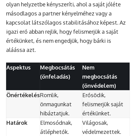
olyan helyzetbe kényszeríti, ahol a saját jóléte
másodlagos a partner kényelméhez vagy a
kapcsolat látszólagos stabilitásához képest. Az
igazi erő abban rejlik, hogy felismerjük a saját
értékünket, és nem engedjük, hogy bárki is
aláássa azt.
Aspektus
Megbocsátás
Nem
(önfeladás)
megbocsátás
(önvédelem)
Önértékelés
Romlik,
Erősödik,
önmagunkat
felismerjük saját
hibáztatjuk.
értékünket.
Határok
Elmosódnak,
Világosak,
átléphetők.
védelmezettek.