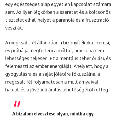
egy egészséges alap egyetlen kapcsolat számára
sem. Az ilyen légkörben a szeretet és a kölcsönös
tisztelet elhal, helyét a paranoia és a frusztráció
veszi át.
A megcsalt fél állandóan a bizonyítékokat keresi,
és próbálja megfejteni a múltat, ami soha nem
lehetséges teljesen. Ez a mentális teher óriási, és
felemészti az ember energiáját. Ahelyett, hogy a
gyógyulásra és a saját jólétére fókuszálna, a
megcsalt fél folyamatosan a múlt árnyaival
harcol, és a jövőbeli árulás lehetőségétől retteg.
A bizalom elvesztése olyan, mintha egy