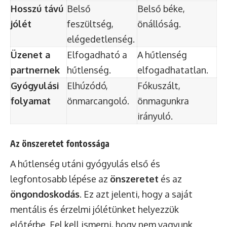
Hosszú távú
Belső
Belső béke,
jólét
feszültség,
önállóság.
elégedetlenség.
Üzenet a
Elfogadható a
A hűtlenség
partnernek
hűtlenség.
elfogadhatatlan.
Gyógyulási
Elhúzódó,
Fókuszált,
folyamat
önmarcangoló.
önmagunkra
irányuló.
Az önszeretet fontossága
A hűtlenség utáni gyógyulás első és
legfontosabb lépése az
önszeretet
és az
öngondoskodás
. Ez azt jelenti, hogy a saját
mentális és érzelmi jólétünket helyezzük
előtérbe. Fel kell ismerni, hogy nem vagyunk