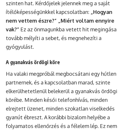
szinten hat. Kérdőjelek jelennek meg a saját
ítélőképességünkkel kapcsolatban:
„Hogyan
nem vettem észre?” „Miért voltam ennyire
vak?”
Ez az önmagunkba vetett hit megingása
tovább mélyíti a sebet, és megnehezíti a
gyógyulást.
A gyanakvás ördögi köre
Ha valaki megpróbál megbocsátani egy hűtlen
partnernek, és a kapcsolatban marad, szinte
elkerülhetetlenül belekerül a gyanakvás ördögi
körébe. Minden késői telefonhívás, minden
elrejtett üzenet, minden szokatlan viselkedés
gyanút ébreszt. A korábbi bizalom helyébe a
folyamatos ellenőrzés és a félelem lép. Ez nem