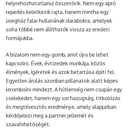
helyrehozhatatlanul összetörik. Nem egy apró
repedés keletkezik rajta, hanem mintha egy
üvegház falai hullanának darabokra, amelyek
soha többé nem állíthatók vissza az eredeti
formájukba.
A bizalom nem egy gomb, amit újra be lehet
kapcsolni. Évek, évtizedek munkája, közös
élmények, ígéretek és azok betartása építi fel.
Egyetlen árulás azonban pillanatok alatt képes
lerombolni mindezt. A hűtlenség nem csupán egy
cselekedet, hanem egy sor hazugság, titkolózás
és megtévesztés eredménye, amely alapjaiban
kérdőjelezi meg a partner jellemét és
szavahihetőségét.