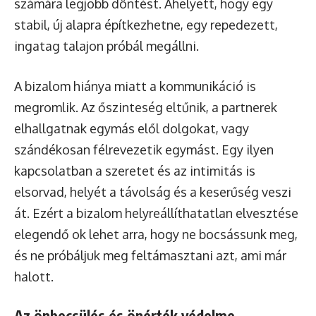
számára legjobb döntést. Ahelyett, hogy egy
stabil, új alapra építkezhetne, egy repedezett,
ingatag talajon próbál megállni.
A bizalom hiánya miatt a kommunikáció is
megromlik. Az őszinteség eltűnik, a partnerek
elhallgatnak egymás elől dolgokat, vagy
szándékosan félrevezetik egymást. Egy ilyen
kapcsolatban a szeretet és az intimitás is
elsorvad, helyét a távolság és a keserűség veszi
át. Ezért a bizalom helyreállíthatatlan elvesztése
elegendő ok lehet arra, hogy ne bocsássunk meg,
és ne próbáljuk meg feltámasztani azt, ami már
halott.
Az önbecsülés és önérték védelme