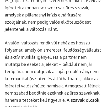
és „rájöttek, mennyire szeretnek minket”. Ezek az
ígéretek azonban sokszor csak üres szavak,
amelyek a pillanatnyi krízis elhárítására
szolgálnak, nem pedig valós elköteleződést
jelentenek a változás iránt.
A valódi változás rendkívül nehéz és hosszú
folyamat, amely önismeretet, felelősségvállalást
és aktív munkát igényel. Ha a partner nem
mutatja be ezeket a jeleket – például nem jár
terápiára, nem dolgozik a saját problémáin, nem
kommunikál őszintén és átláthatóan –, akkor az
ígéretei valószínűleg hamisak. A megcsalt félnek
nem szabad bedőlnie ezeknek az üres szavaknak,
hanem a tetteket kell figyelnie.
A szavak olcsók,