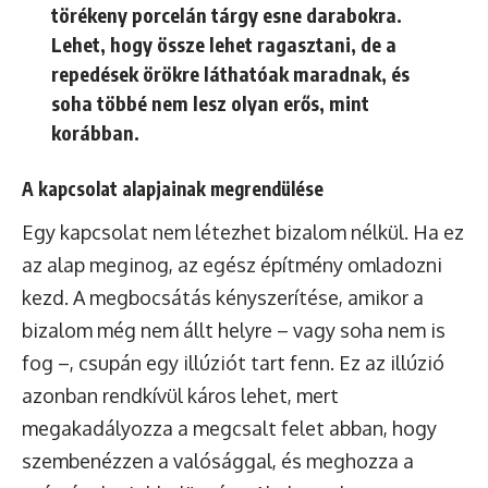
törékeny porcelán tárgy esne darabokra.
Lehet, hogy össze lehet ragasztani, de a
repedések örökre láthatóak maradnak, és
soha többé nem lesz olyan erős, mint
korábban.
A kapcsolat alapjainak megrendülése
Egy kapcsolat nem létezhet bizalom nélkül. Ha ez
az alap meginog, az egész építmény omladozni
kezd. A megbocsátás kényszerítése, amikor a
bizalom még nem állt helyre – vagy soha nem is
fog –, csupán egy illúziót tart fenn. Ez az illúzió
azonban rendkívül káros lehet, mert
megakadályozza a megcsalt felet abban, hogy
szembenézzen a valósággal, és meghozza a