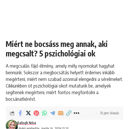
Miért ne bocsáss meg annak, aki
megcsalt? 5 pszichológiai ok
A megcsalás fájó élmény, amely mély nyomokat hagyhat
bennünk. Sokszor a megbocsátás helyett érdemes inkább
megérteni, miért nem szabad azonnal elengedni a sérelmeket.
Cikkünkben öt pszichológiai okot mutatunk be, amelyek
segítenek megérteni, miért fontos megfontolni a
bocsánatkérést.
35 perc olvasás
Balogh Nóra
Utolsó módosítás: április 14, 2026 12:13