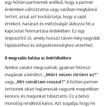
egy hűtlen partnernek anélkül, hogy a partner
érdemben változtatna vagy valóban megbánná
tettét, azzal azt kockáztatja, hogy a saját
értékeit, határait és méltóságát áldozza fel a
kapcsolat fenntartása érdekében. Ez egy
önpusztító út, amely hosszú távon még nagyobb
fájdalomhoz és elégedetlenséghez vezethet.
A megcsalás hatása az önértékelésre
Amikor valakit megcsalnak, gyakran felteszi
magának a kérdést:
„Miért velem történt ez?”
vagy
„Mit csináltam rosszul?”
A hűtlen partner
tetteinek okait hajlamosak vagyunk magunkban
keresni, és magunkat hibáztatni. Ez a belső
monológ rendkívül káros. Azt sugallja, hogy mi