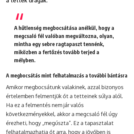
a tettek drágák.
A hűtlenség megbocsátása anélkül, hogy a
megcsaló fél valóban megváltozna, olyan,
mintha egy sebre ragtapaszt tennénk,
miközben a fertőzés tovább terjed a
mélyben.
A megbocsátás mint felhatalmazás a további bántásra
Amikor megbocsátunk valakinek, azzal bizonyos
értelemben felmentjük őt a tetteinek súlya alól.
Ha ez a felmentés nem jár valós
következményekkel, akkor a megcsaló fél úgy
érezheti, hogy „megúszta”. Ez a tapasztalat
felhatalmazhatja őt arra, hogy a jövőben is