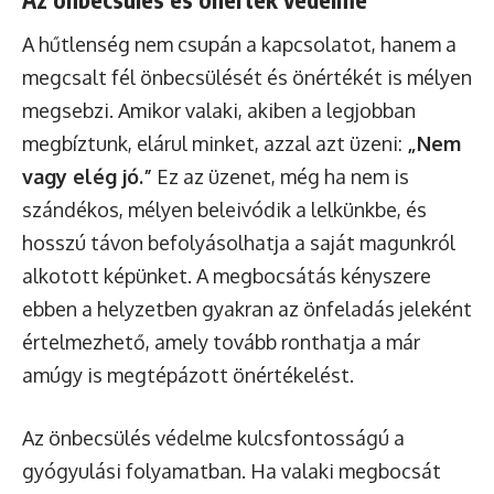
A hűtlenség nem csupán a kapcsolatot, hanem a
megcsalt fél önbecsülését és önértékét is mélyen
megsebzi. Amikor valaki, akiben a legjobban
megbíztunk, elárul minket, azzal azt üzeni:
„Nem
vagy elég jó.”
Ez az üzenet, még ha nem is
szándékos, mélyen beleivódik a lelkünkbe, és
hosszú távon befolyásolhatja a saját magunkról
alkotott képünket. A megbocsátás kényszere
ebben a helyzetben gyakran az önfeladás jeleként
értelmezhető, amely tovább ronthatja a már
amúgy is megtépázott önértékelést.
Az önbecsülés védelme kulcsfontosságú a
gyógyulási folyamatban. Ha valaki megbocsát