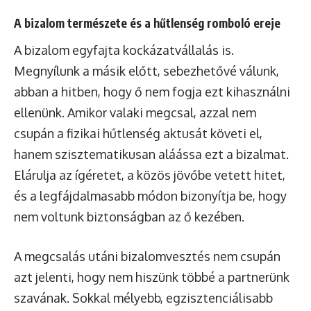
A bizalom természete és a hűtlenség romboló ereje
A bizalom egyfajta kockázatvállalás is.
Megnyílunk a másik előtt, sebezhetővé válunk,
abban a hitben, hogy ő nem fogja ezt kihasználni
ellenünk. Amikor valaki megcsal, azzal nem
csupán a fizikai hűtlenség aktusát követi el,
hanem szisztematikusan aláássa ezt a bizalmat.
Elárulja az ígéretet, a közös jövőbe vetett hitet,
és a legfájdalmasabb módon bizonyítja be, hogy
nem voltunk biztonságban az ő kezében.
A megcsalás utáni bizalomvesztés nem csupán
azt jelenti, hogy nem hiszünk többé a partnerünk
szavának. Sokkal mélyebb, egzisztenciálisabb