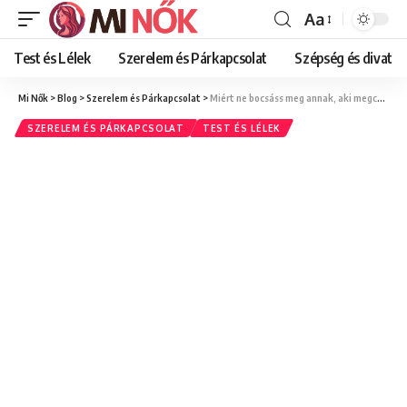
Aa
Font
Resizer
Test és Lélek
Szerelem és Párkapcsolat
Szépség és divat
Mi Nők
>
Blog
>
Szerelem és Párkapcsolat
>
Miért ne bocsáss meg annak, aki megcsalt? 5 pszichológiai ok
SZERELEM ÉS PÁRKAPCSOLAT
TEST ÉS LÉLEK