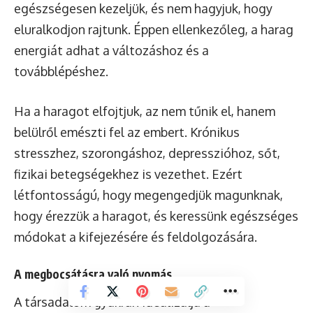
egészségesen kezeljük, és nem hagyjuk, hogy
eluralkodjon rajtunk. Éppen ellenkezőleg, a harag
energiát adhat a változáshoz és a
továbblépéshez.
Ha a haragot elfojtjuk, az nem tűnik el, hanem
belülről emészti fel az embert. Krónikus
stresszhez, szorongáshoz, depresszióhoz, sőt,
fizikai betegségekhez is vezethet. Ezért
létfontosságú, hogy megengedjük magunknak,
hogy érezzük a haragot, és keressünk egészséges
módokat a kifejezésére és feldolgozására.
A megbocsátásra való nyomás
A társadalom gyakran idealizálja a