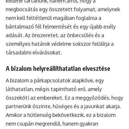
kellene tartanunk, hanem arról, hogy a
megbocsátás egy összetett folyamat, amelynek
nem kell feltétlenül magában foglalnia a
bántalmazó fél felmentését és egy újabb esély
adását. Az önszeretet, az önbecsülés és a
személyes határok védelme sokszor felülírja a
társadalmi elvárásokat.
A bizalom helyreállíthatatlan elvesztése
A bizalom a párkapcsolatok alapköve, egy
láthatatlan, mégis tapintható erő, amely
összeköti az embereket. Ez a meggyőződés, hogy
partnerünk őszinte, hűséges és a javunkat akarja.
Amikor a hűtlenség bekövetkezik, ez a bizalom
nem csupán megrendül, hanem gyakran