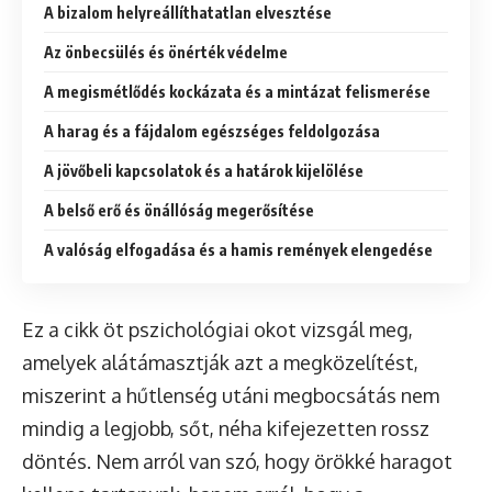
A bizalom helyreállíthatatlan elvesztése
Az önbecsülés és önérték védelme
A megismétlődés kockázata és a mintázat felismerése
A harag és a fájdalom egészséges feldolgozása
A jövőbeli kapcsolatok és a határok kijelölése
A belső erő és önállóság megerősítése
A valóság elfogadása és a hamis remények elengedése
Ez a cikk öt pszichológiai okot vizsgál meg,
amelyek alátámasztják azt a megközelítést,
miszerint a hűtlenség utáni megbocsátás nem
mindig a legjobb, sőt, néha kifejezetten rossz
döntés. Nem arról van szó, hogy örökké haragot