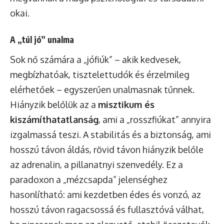
okai.
A „túl jó” unalma
Sok nő számára a „jófiúk” – akik kedvesek,
megbízhatóak, tisztelettudók és érzelmileg
elérhetőek – egyszerűen unalmasnak tűnnek.
Hiányzik belőlük az a
misztikum és
kiszámíthatatlanság
, ami a „rosszfiúkat” annyira
izgalmassá teszi. A stabilitás és a biztonság, ami
hosszú távon áldás, rövid távon hiányzik belőle
az adrenalin, a pillanatnyi szenvedély. Ez a
paradoxon a „mézcsapda” jelenséghez
hasonlítható: ami kezdetben édes és vonzó, az
hosszú távon ragacsossá és fullasztóvá válhat,