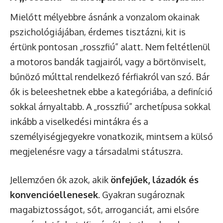
Mielőtt mélyebbre ásnánk a vonzalom okainak
pszichológiájában, érdemes tisztázni, kit is
értünk pontosan „rosszfiú” alatt. Nem feltétlenül
a motoros bandák tagjairól, vagy a börtönviselt,
bűnöző múlttal rendelkező férfiakról van szó. Bár
ők is beleeshetnek ebbe a kategóriába, a definíció
sokkal árnyaltabb. A „rosszfiú” archetípusa sokkal
inkább a viselkedési mintákra és a
személyiségjegyekre vonatkozik, mintsem a külső
megjelenésre vagy a társadalmi státuszra.
Jellemzően ők azok, akik
önfejűek, lázadók és
konvencióellenesek
. Gyakran sugároznak
magabiztosságot, sőt, arroganciát, ami elsőre