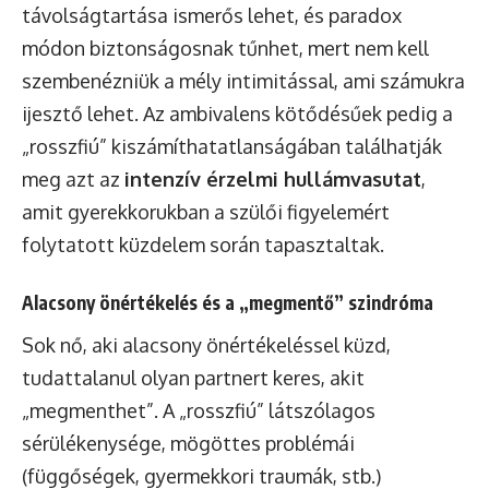
távolságtartása ismerős lehet, és paradox
módon biztonságosnak tűnhet, mert nem kell
szembenézniük a mély intimitással, ami számukra
ijesztő lehet. Az ambivalens kötődésűek pedig a
„rosszfiú” kiszámíthatatlanságában találhatják
meg azt az
intenzív érzelmi hullámvasutat
,
amit gyerekkorukban a szülői figyelemért
folytatott küzdelem során tapasztaltak.
Alacsony önértékelés és a „megmentő” szindróma
Sok nő, aki alacsony önértékeléssel küzd,
tudattalanul olyan partnert keres, akit
„megmenthet”. A „rosszfiú” látszólagos
sérülékenysége, mögöttes problémái
(függőségek, gyermekkori traumák, stb.)