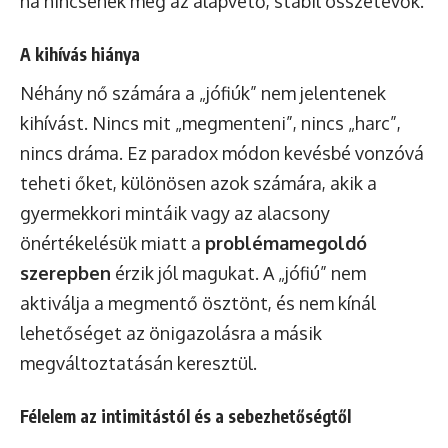
ha nincsenek meg az alapvető, stabil összetevők.
A kihívás hiánya
Néhány nő számára a „jófiúk” nem jelentenek
kihívást. Nincs mit „megmenteni”, nincs „harc”,
nincs dráma. Ez paradox módon kevésbé vonzóvá
teheti őket, különösen azok számára, akik a
gyermekkori mintáik vagy az alacsony
önértékelésük miatt a
problémamegoldó
szerepben
érzik jól magukat. A „jófiú” nem
aktiválja a megmentő ösztönt, és nem kínál
lehetőséget az önigazolásra a másik
megváltoztatásán keresztül.
Félelem az intimitástól és a sebezhetőségtől