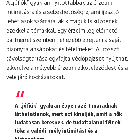
A „jófiúk” gyakran nyitottabbak az érzelmi
intimitásra és a sebezhetőségre, ami ijesztő
lehet azok számára, akik maguk is küzdenek
ezekkel a témákkal. Egy érzelmileg elérhető
partnerrel szemben nehezebb elrejteni a saját
bizonytalanságokat és félelmeket. A „rosszfiú”
távolságtartása egyfajta
védőpajzsot
nyújthat,
elkerülve a mélyebb érzelmi elköteleződést és a
vele járó kockázatokat.
A „jófiúk” gyakran éppen azért maradnak
láthatatlanok, mert azt kínálják, amit a nők
tudatosan keresnek, de tudattalanul félnek
tőle: a valódi, mély intimitást és a
biztonságot.