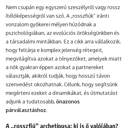
Nem csupán egy egyszerű szeszélyről vagy rossz
ítélőképességről van szó. A „rosszfiúk” iránti
vonzalom gyökerei mélyen húzódnak a
pszichológiában, az evolúciós örökségünkben és
a társadalmi mintákban. Ez a cikk arra vállalkozik,
hogy feltárja e komplex jelenség rétegeit,
megvilágítva azokat a tényezőket, amelyek miatt
a nők gyakran éppen azokat a partnereket
választják, akikről tudják, hogy hosszú távon
szenvedést okozhatnak. Célunk, hogy segítsünk
megérteni ezeket a dinamikákat, és útmutatást
adjunk a tudatosabb,
önazonos
párválasztáshoz
.
A „rosszfiú” archetípusa: ki is ő valójában?