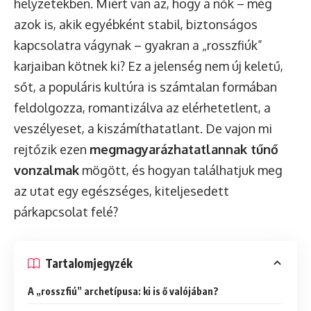
helyzetekben. Miért van az, hogy a nők – még
azok is, akik egyébként stabil, biztonságos
kapcsolatra vágynak – gyakran a „rosszfiúk”
karjaiban kötnek ki? Ez a jelenség nem új keletű,
sőt, a populáris kultúra is számtalan formában
feldolgozza, romantizálva az elérhetetlent, a
veszélyeset, a kiszámíthatatlant. De vajon mi
rejtőzik ezen
megmagyarázhatatlannak tűnő
vonzalmak
mögött, és hogyan találhatjuk meg
az utat egy egészséges, kiteljesedett
párkapcsolat felé?
Tartalomjegyzék
A „rosszfiú” archetípusa: ki is ő valójában?