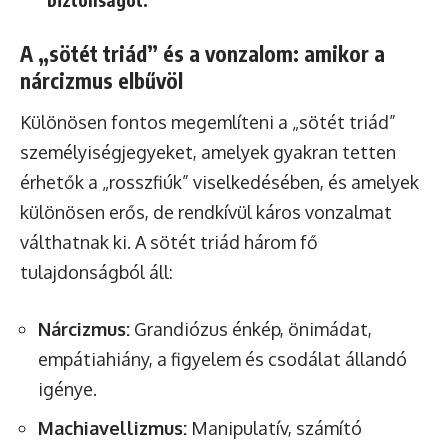
A „sötét triád” és a vonzalom: amikor a
nárcizmus elbűvöl
Különösen fontos megemlíteni a „sötét triád”
személyiségjegyeket, amelyek gyakran tetten
érhetők a „rosszfiúk” viselkedésében, és amelyek
különösen erős, de rendkívül káros vonzalmat
válthatnak ki. A sötét triád három fő
tulajdonságból áll:
Nárcizmus:
Grandiózus énkép, önimádat,
empátiahiány, a figyelem és csodálat állandó
igénye.
Machiavellizmus:
Manipulatív, számító