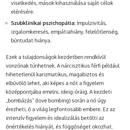
viselkedés, mások kihasználása saját célok
elérésére.
Szubklinikai pszichopátia:
Impulzivitás,
izgalomkeresés, empátiahiány, felelőtlenség,
bűntudat hiánya.
Ezek a tulajdonságok kezdetben rendkívül
vonzónak tűnhetnek. A nárcisztikus férfi például
hihetetlenül karizmatikus, magabiztos és
elbűvölő lehet, aki képes a nőt a figyelem
középpontjába emelni, ideig-óráig. A kezdeti
„bombázás” (love bombing) során a nő úgy
érezheti, ő a világ legfontosabb embere. Ez az
intenzív figyelem és idealizálás betölti az
önértékelés hiányát, és függőséget okozhat.