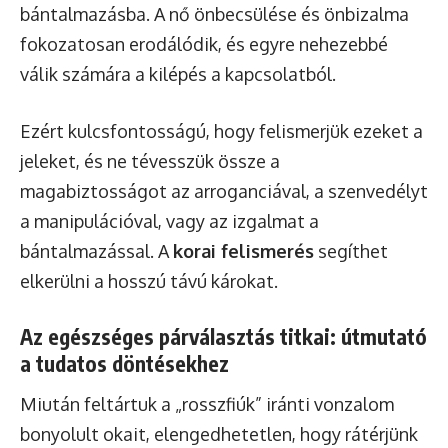
bántalmazásba. A nő önbecsülése és önbizalma
fokozatosan erodálódik, és egyre nehezebbé
válik számára a kilépés a kapcsolatból.
Ezért kulcsfontosságú, hogy felismerjük ezeket a
jeleket, és ne tévesszük össze a
magabiztosságot az arroganciával, a szenvedélyt
a manipulációval, vagy az izgalmat a
bántalmazással. A
korai felismerés
segíthet
elkerülni a hosszú távú károkat.
Az egészséges párválasztás titkai: útmutató
a tudatos döntésekhez
Miután feltártuk a „rosszfiúk” iránti vonzalom
bonyolult okait, elengedhetetlen, hogy rátérjünk