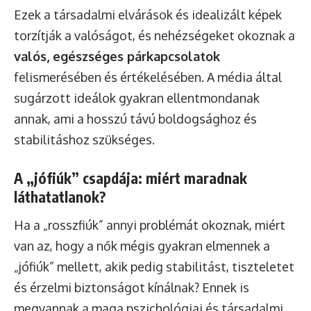
Ezek a társadalmi elvárások és idealizált képek
torzítják a valóságot, és nehézségeket okoznak a
valós, egészséges párkapcsolatok
felismerésében és értékelésében. A média által
sugárzott ideálok gyakran ellentmondanak
annak, ami a hosszú távú boldogsághoz és
stabilitáshoz szükséges.
A „jófiúk” csapdája: miért maradnak
láthatatlanok?
Ha a „rosszfiúk” annyi problémát okoznak, miért
van az, hogy a nők mégis gyakran elmennek a
„jófiúk” mellett, akik pedig stabilitást, tiszteletet
és érzelmi biztonságot kínálnak? Ennek is
megvannak a maga pszichológiai és társadalmi