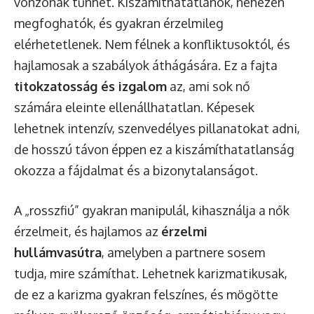
vonzónak tűnhet. Kiszámíthatatlanok, nehezen
megfoghatók, és gyakran érzelmileg
elérhetetlenek. Nem félnek a konfliktusoktól, és
hajlamosak a szabályok áthágására. Ez a fajta
titokzatosság és izgalom
az, ami sok nő
számára eleinte ellenállhatatlan. Képesek
lehetnek intenzív, szenvedélyes pillanatokat adni,
de hosszú távon éppen ez a kiszámíthatatlanság
okozza a fájdalmat és a bizonytalanságot.
A „rosszfiú” gyakran manipulál, kihasználja a nők
érzelmeit, és hajlamos az
érzelmi
hullámvasútra
, amelyben a partnere sosem
tudja, mire számíthat. Lehetnek karizmatikusak,
de ez a karizma gyakran felszínes, és mögötte