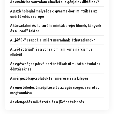
Az evolúciós vonzalom elmélete: a génjeink diktálnak?
A pszichológiai mélységek: gyermekkori minták és az
önértékelés szerepe
A társadalmi és kulturális minták ereje: filmek, könyvek
és a „cool” faktor
A „jófiúk” csapdája: miért maradnak láthatatlanok?
A „sötét triád” és a vonzalom: amikor a nárcizmus
elbűvöl
Az egészséges párválasztás titkai: útmutató a tudatos
döntésekhez
A mérgező kapcsolatok felismerése és a kilépés
Az önértékelés újraépítése és az egészséges szeretet
megtanulása
Az elengedés művészete és a jövőbe tekintés