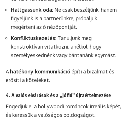
Hallgassunk oda:
Ne csak beszéljünk, hanem
figyeljünk is a partnerünkre, próbáljuk
megérteni az ő nézőpontját.
Konfliktuskezelés:
Tanuljunk meg
konstruktívan vitatkozni, anélkül, hogy
személyeskednénk vagy bántanánk egymást.
A
hatékony kommunikáció
építi a bizalmat és
erősíti a köteléket.
4. A valós elvárások és a „jófiú” újraértelmezése
Engedjük el a hollywoodi románcok irreális képét,
és keressük a valóságos boldogságot.