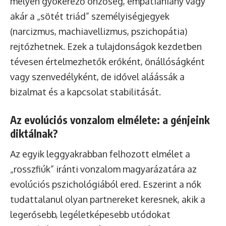
mélyen gyökerező önzőség, empátiahiány vagy
akár a „sötét triád” személyiségjegyek
(narcizmus, machiavellizmus, pszichopátia)
rejtőzhetnek. Ezek a tulajdonságok kezdetben
tévesen értelmezhetők erőként, önállóságként
vagy szenvedélyként, de idővel aláássák a
bizalmat és a kapcsolat stabilitását.
Az evolúciós vonzalom elmélete: a génjeink
diktálnak?
Az egyik leggyakrabban felhozott elmélet a
„rosszfiúk” iránti vonzalom magyarázatára az
evolúciós pszichológiából ered. Eszerint a nők
tudattalanul olyan partnereket keresnek, akik a
legerősebb, legéletképesebb utódokat