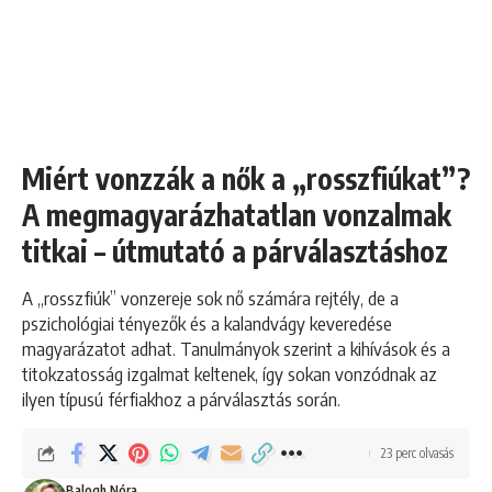
Miért vonzzák a nők a „rosszfiúkat”?
A megmagyarázhatatlan vonzalmak
titkai – útmutató a párválasztáshoz
A „rosszfiúk” vonzereje sok nő számára rejtély, de a
pszichológiai tényezők és a kalandvágy keveredése
magyarázatot adhat. Tanulmányok szerint a kihívások és a
titokzatosság izgalmat keltenek, így sokan vonzódnak az
ilyen típusú férfiakhoz a párválasztás során.
23 perc olvasás
Balogh Nóra