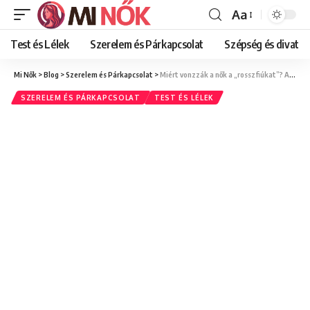
Aa
Font
Resizer
Test és Lélek
Szerelem és Párkapcsolat
Szépség és divat
Mi Nők
>
Blog
>
Szerelem és Párkapcsolat
>
Miért vonzzák a nők a „rosszfiúkat”? A megmagyarázhatatlan vonzalmak titkai – útmutató a párválasztáshoz
SZERELEM ÉS PÁRKAPCSOLAT
TEST ÉS LÉLEK