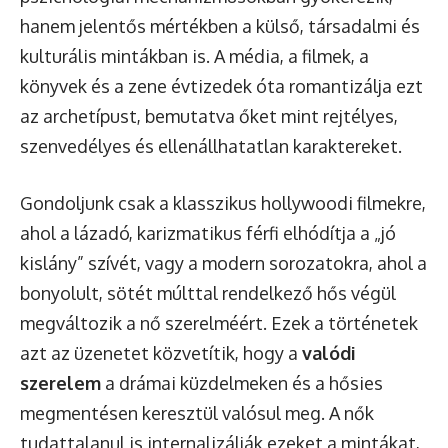
hanem jelentős mértékben a külső, társadalmi és
kulturális mintákban is. A média, a filmek, a
könyvek és a zene évtizedek óta romantizálja ezt
az archetípust, bemutatva őket mint rejtélyes,
szenvedélyes és ellenállhatatlan karaktereket.
Gondoljunk csak a klasszikus hollywoodi filmekre,
ahol a lázadó, karizmatikus férfi elhódítja a „jó
kislány” szívét, vagy a modern sorozatokra, ahol a
bonyolult, sötét múlttal rendelkező hős végül
megváltozik a nő szerelméért. Ezek a történetek
azt az üzenetet közvetítik, hogy a
valódi
szerelem
a drámai küzdelmeken és a hősies
megmentésen keresztül valósul meg. A nők
tudattalanul is internalizálják ezeket a mintákat,