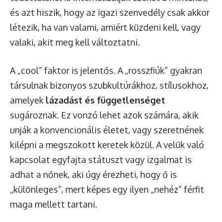
és azt hiszik, hogy az igazi szenvedély csak akkor
létezik, ha van valami, amiért küzdeni kell, vagy
valaki, akit meg kell változtatni.
A „cool” faktor is jelentős. A „rosszfiúk” gyakran
társulnak bizonyos szubkultúrákhoz, stílusokhoz,
amelyek
lázadást és függetlenséget
sugároznak. Ez vonzó lehet azok számára, akik
unják a konvencionális életet, vagy szeretnének
kilépni a megszokott keretek közül. A velük való
kapcsolat egyfajta státuszt vagy izgalmat is
adhat a nőnek, aki úgy érezheti, hogy ő is
„különleges”, mert képes egy ilyen „nehéz” férfit
maga mellett tartani.