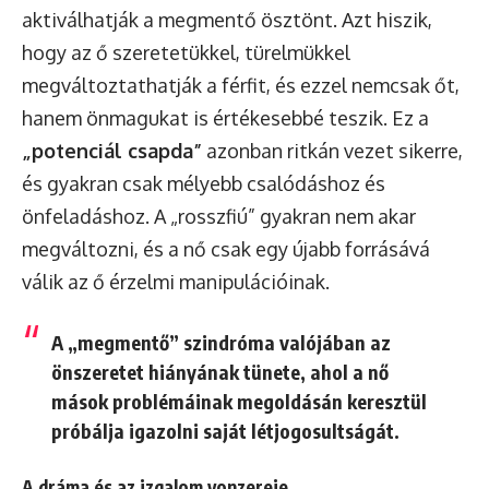
aktiválhatják a megmentő ösztönt. Azt hiszik,
hogy az ő szeretetükkel, türelmükkel
megváltoztathatják a férfit, és ezzel nemcsak őt,
hanem önmagukat is értékesebbé teszik. Ez a
„potenciál csapda”
azonban ritkán vezet sikerre,
és gyakran csak mélyebb csalódáshoz és
önfeladáshoz. A „rosszfiú” gyakran nem akar
megváltozni, és a nő csak egy újabb forrásává
válik az ő érzelmi manipulációinak.
A „megmentő” szindróma valójában az
önszeretet hiányának tünete, ahol a nő
mások problémáinak megoldásán keresztül
próbálja igazolni saját létjogosultságát.
A dráma és az izgalom vonzereje