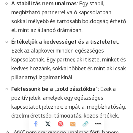
A stabilitás nem unalmas:
Egy stabil,
megbízható partnerrel való kapcsolatban
sokkal mélyebb és tartósabb boldogság érhető
el, mint az állandó drámában.
Értékeljük a kedvességet és a tiszteletet:
Ezek az alapkövei minden egészséges
kapcsolatnak. Egy partner, aki tisztel minket és
kedves hozzánk, sokkal többet ér, mint aki csak
pillanatnyi izgalmat kínál.
Fektessünk be a „zöld zászlókba”:
Ezek a
pozitív jelek, amelyek egy egészséges
kapcsolatot jeleznek: empátia, megbízhatóság,
érzelmi érettség, támogatás, közös értékek.
A „jófiú” nem egy gyenge, unalmas férfi, hanem