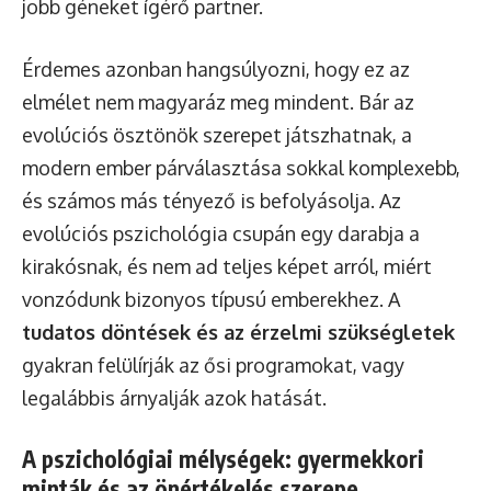
jobb géneket ígérő partner.
Érdemes azonban hangsúlyozni, hogy ez az
elmélet nem magyaráz meg mindent. Bár az
evolúciós ösztönök szerepet játszhatnak, a
modern ember párválasztása sokkal komplexebb,
és számos más tényező is befolyásolja. Az
evolúciós pszichológia csupán egy darabja a
kirakósnak, és nem ad teljes képet arról, miért
vonzódunk bizonyos típusú emberekhez. A
tudatos döntések és az érzelmi szükségletek
gyakran felülírják az ősi programokat, vagy
legalábbis árnyalják azok hatását.
A pszichológiai mélységek: gyermekkori
minták és az önértékelés szerepe