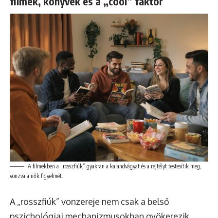
filmek, könyvek és a „cool” faktor
A filmekben a „rosszfiúk” gyakran a kalandvágyat és a rejtélyt testesítik meg,
vonzva a nők figyelmét.
A „rosszfiúk” vonzereje nem csak a belső
pszichológiai mechanizmusokban gyökerezik,