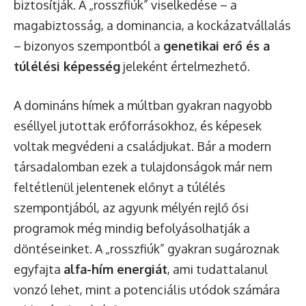
biztosítják. A „rosszfiúk” viselkedése – a
magabiztosság, a dominancia, a kockázatvállalás
– bizonyos szempontból a
genetikai erő és a
túlélési képesség
jeleként értelmezhető.
A domináns hímek a múltban gyakran nagyobb
eséllyel jutottak erőforrásokhoz, és képesek
voltak megvédeni a családjukat. Bár a modern
társadalomban ezek a tulajdonságok már nem
feltétlenül jelentenek előnyt a túlélés
szempontjából, az agyunk mélyén rejlő ősi
programok még mindig befolyásolhatják a
döntéseinket. A „rosszfiúk” gyakran sugároznak
egyfajta
alfa-hím energiát
, ami tudattalanul
vonzó lehet, mint a potenciális utódok számára