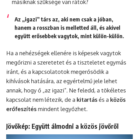
másiknak szüksége van rátok?
Az „igazi” társ az, aki nem csak a jóban,
hanem a rosszban is melletted áll, és akivel
együtt erősebbek vagytok, mint külön-külön.
Ha a nehézségek ellenére is képesek vagytok
megőrizni a szeretetet és a tiszteletet egymás
iránt, és a kapcsolatotok megerősödik a
kihívások hatására, az egyértelmű jele lehet
annak, hogy ő „az igazi”. Ne feledd, a tökéletes
kapcsolat nem létezik, de a
kitartás
és a
közös
erőfeszítés
mindent legyőzhet.
Jövőkép: Együtt álmodni a közös jövőről