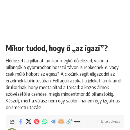
Mikor tudod, hogy ő „az igazi”?
Elérkezett a pillanat, amikor megkérdőjelezed, vajon a
pillangók a gyomrodban hosszú távon is repkednek-e, vagy
csak múló hóbort az egész? A cikkünk segít eligazodni az
érzelmek labirintusában. Feltárjuk azokat a jeleket, amik arról
árulkodnak, hogy megtaláltad a társad: a közös álmok
szövésétől a csendes, mégis mindentmondó pillanatokig.
Készülj, mert a válasz nem egy sablon, hanem egy izgalmas
önismereti utazás!
22 perc olvasás