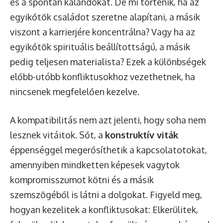
és a spontán kalandokat. De mi történik, ha az
egyikőtök családot szeretne alapítani, a másik
viszont a karrierjére koncentrálna? Vagy ha az
egyikőtök spirituális beállítottságú, a másik
pedig teljesen materialista? Ezek a különbségek
előbb-utóbb konfliktusokhoz vezethetnek, ha
nincsenek megfelelően kezelve.
A kompatibilitás nem azt jelenti, hogy soha nem
lesznek vitáitok. Sőt, a
konstruktív viták
éppenséggel megerősíthetik a kapcsolatotokat,
amennyiben mindketten képesek vagytok
kompromisszumot kötni és a másik
szemszögéből is látni a dolgokat. Figyeld meg,
hogyan kezelitek a konfliktusokat: Elkerülitek,