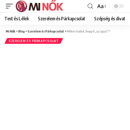
Aa
Font
Resizer
Test és Lélek
Szerelem és Párkapcsolat
Szépség és divat
Mi Nők
>
Blog
>
Szerelem és Párkapcsolat
>
Mikor tudod, hogy ő „az igazi”?
SZERELEM ÉS PÁRKAPCSOLAT