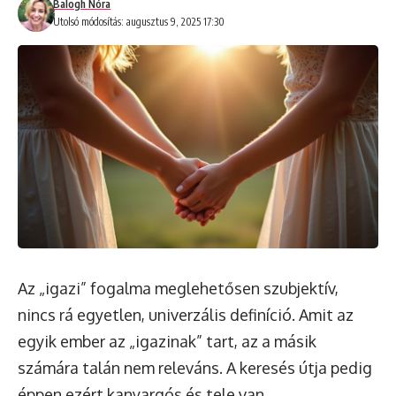
Balogh Nóra
Utolsó módosítás: augusztus 9, 2025 17:30
Az „igazi” fogalma meglehetősen szubjektív,
nincs rá egyetlen, univerzális definíció. Amit az
egyik ember az „igazinak” tart, az a másik
számára talán nem releváns. A keresés útja pedig
éppen ezért kanyargós és tele van