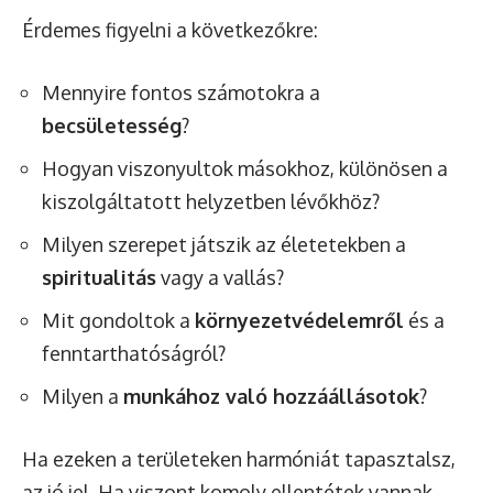
Érdemes figyelni a következőkre:
Mennyire fontos számotokra a
becsületesség
?
Hogyan viszonyultok másokhoz, különösen a
kiszolgáltatott helyzetben lévőkhöz?
Milyen szerepet játszik az életetekben a
spiritualitás
vagy a vallás?
Mit gondoltok a
környezetvédelemről
és a
fenntarthatóságról?
Milyen a
munkához való hozzáállásotok
?
Ha ezeken a területeken harmóniát tapasztalsz,
az jó jel. Ha viszont komoly ellentétek vannak,