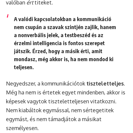
valóban
ért
titeket.
A valódi kapcsolatokban a kommunikáció
nem csupán a szavak szintjén zajlik, hanem
a nonverbális jelek, a testbeszéd és az
érzelmi intelligencia is fontos szerepet
játszik. Érzed, hogy a másik érti, amit
mondasz, még akkor is, ha nem mondod ki
teljesen.
Negyedszer, a kommunikációtok
tiszteletteljes
.
Még ha nem is értetek egyet mindenben, akkor is
képesek vagytok tiszteletteljesen vitatkozni.
Nem kiabáltok egymással, nem sértegetitek
egymást, és nem támadjátok a másikat
személyesen.