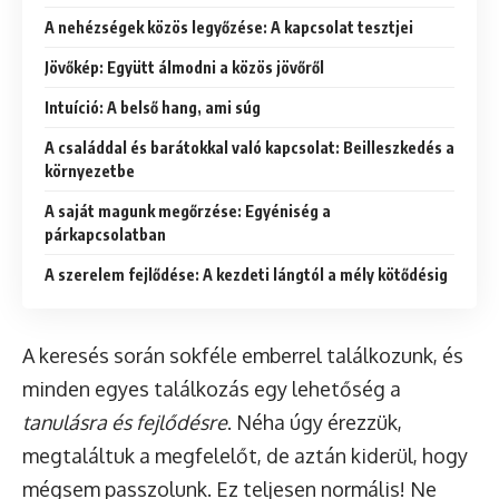
A nehézségek közös legyőzése: A kapcsolat tesztjei
Jövőkép: Együtt álmodni a közös jövőről
Intuíció: A belső hang, ami súg
A családdal és barátokkal való kapcsolat: Beilleszkedés a
környezetbe
A saját magunk megőrzése: Egyéniség a
párkapcsolatban
A szerelem fejlődése: A kezdeti lángtól a mély kötődésig
A keresés során sokféle emberrel találkozunk, és
minden egyes találkozás egy lehetőség a
tanulásra és fejlődésre
. Néha úgy érezzük,
megtaláltuk a megfelelőt, de aztán kiderül, hogy
mégsem passzolunk. Ez teljesen normális! Ne