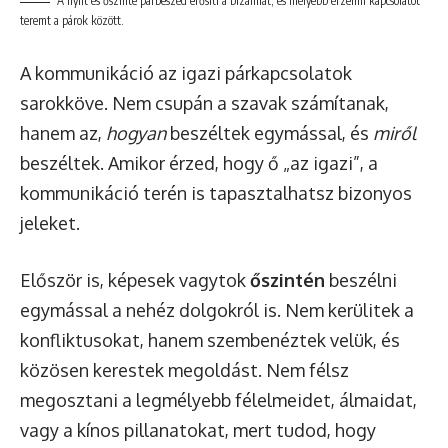
A nyílt és őszinte párbeszéd erősíti a bizalmat, és mélyebb érzelmi kapcsolatot
teremt a párok között.
A kommunikáció az igazi párkapcsolatok
sarokköve. Nem csupán a szavak számítanak,
hanem az,
hogyan
beszéltek egymással, és
miről
beszéltek. Amikor érzed, hogy ő „az igazi”, a
kommunikáció terén is tapasztalhatsz bizonyos
jeleket.
Először is, képesek vagytok
őszintén
beszélni
egymással a nehéz dolgokról is. Nem kerülitek a
konfliktusokat, hanem szembenéztek velük, és
közösen kerestek megoldást. Nem félsz
megosztani a legmélyebb félelmeidet, álmaidat,
vagy a kínos pillanatokat, mert tudod, hogy