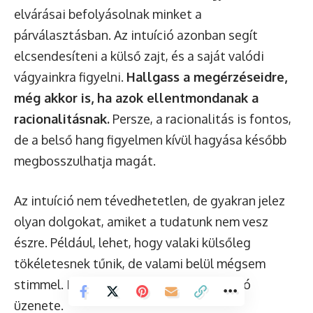
elvárásai befolyásolnak minket a
párválasztásban. Az intuíció azonban segít
elcsendesíteni a külső zajt, és a saját valódi
vágyainkra figyelni.
Hallgass a megérzéseidre,
még akkor is, ha azok ellentmondanak a
racionalitásnak.
Persze, a racionalitás is fontos,
de a belső hang figyelmen kívül hagyása később
megbosszulhatja magát.
Az intuíció nem tévedhetetlen, de gyakran jelez
olyan dolgokat, amiket a tudatunk nem vesz
észre. Például, lehet, hogy valaki külsőleg
tökéletesnek tűnik, de valami belül mégsem
stimmel. Ez a „valami” gyakran az intuíció
üzenete.