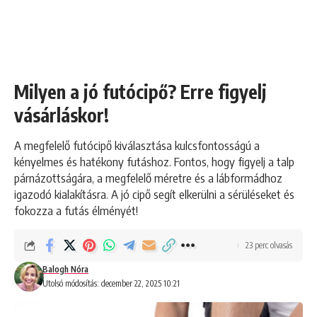
Milyen a jó futócipő? Erre figyelj
vásárláskor!
A megfelelő futócipő kiválasztása kulcsfontosságú a
kényelmes és hatékony futáshoz. Fontos, hogy figyelj a talp
párnázottságára, a megfelelő méretre és a lábformádhoz
igazodó kialakításra. A jó cipő segít elkerülni a sérüléseket és
fokozza a futás élményét!
23 perc olvasás
Balogh Nóra
Utolsó módosítás: december 22, 2025 10:21