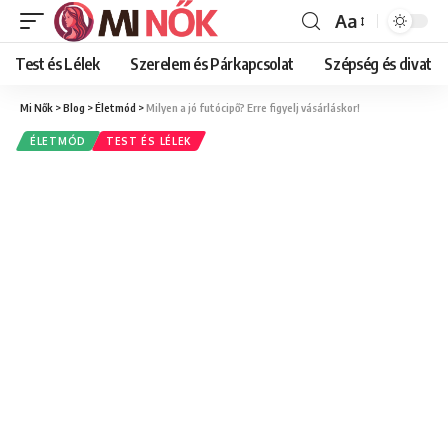
Aa
Font
Resizer
Test és Lélek
Szerelem és Párkapcsolat
Szépség és divat
Mi Nők
>
Blog
>
Életmód
>
Milyen a jó futócipő? Erre figyelj vásárláskor!
ÉLETMÓD
TEST ÉS LÉLEK