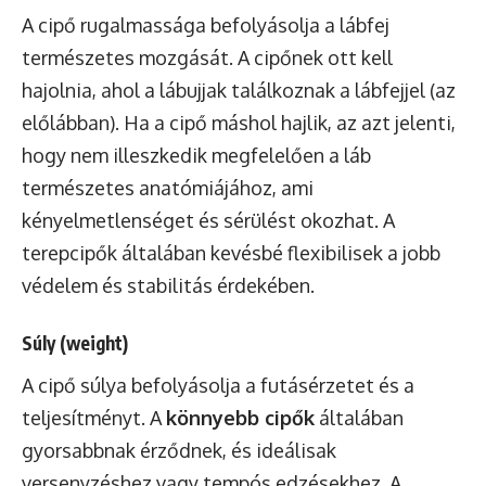
A cipő rugalmassága befolyásolja a lábfej
természetes mozgását. A cipőnek ott kell
hajolnia, ahol a lábujjak találkoznak a lábfejjel (az
előlábban). Ha a cipő máshol hajlik, az azt jelenti,
hogy nem illeszkedik megfelelően a láb
természetes anatómiájához, ami
kényelmetlenséget és sérülést okozhat. A
terepcipők általában kevésbé flexibilisek a jobb
védelem és stabilitás érdekében.
Súly (weight)
A cipő súlya befolyásolja a futásérzetet és a
teljesítményt. A
könnyebb cipők
általában
gyorsabbnak érződnek, és ideálisak
versenyzéshez vagy tempós edzésekhez. A