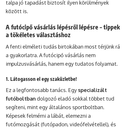
talpa jó tapadást biztosít ilyen körülmények
között is.
A futócipő vásárlás lépésről lépésre – tippek
a tökéletes választáshoz
A fenti elméleti tudás birtokában most térjünk rá
a gyakorlatra. A futócipő vásárlás nem
impulzusvásárlás, hanem egy tudatos folyamat.
1. Látogasson el egy szaküzletbe!
Ez a legfontosabb tanács. Egy
specializált
futóboltban
dolgozó eladó sokkal többet tud
segíteni, mint egy általános sportboltban.
Képesek felmérni a lábát, elemezni a
futómozgását (futópadon, videófelvétellel), és