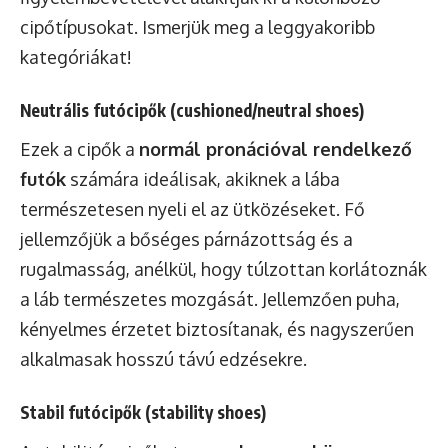
cipőtípusokat. Ismerjük meg a leggyakoribb
kategóriákat!
Neutrális futócipők (cushioned/neutral shoes)
Ezek a cipők a
normál pronációval rendelkező
futók
számára ideálisak, akiknek a lába
természetesen nyeli el az ütközéseket. Fő
jellemzőjük a bőséges párnázottság és a
rugalmasság, anélkül, hogy túlzottan korlátoznák
a láb természetes mozgását. Jellemzően puha,
kényelmes érzetet biztosítanak, és nagyszerűen
alkalmasak hosszú távú edzésekre.
Stabil futócipők (stability shoes)