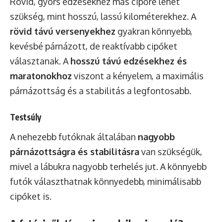
Rövid, gyors edzésekhez más cipőre lehet
szükség, mint hosszú, lassú kilométerekhez. A
rövid távú versenyekhez
gyakran könnyebb,
kevésbé párnázott, de reaktívabb cipőket
választanak. A
hosszú távú edzésekhez és
maratonokhoz
viszont a kényelem, a maximális
párnázottság és a stabilitás a legfontosabb.
Testsúly
A nehezebb futóknak általában
nagyobb
párnázottságra és stabilitásra
van szükségük,
mivel a lábukra nagyobb terhelés jut. A könnyebb
futók választhatnak könnyedebb, minimálisabb
cipőket is.