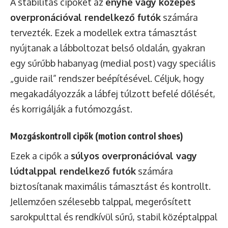
A stabilitás cipőket az
enyhe vagy közepes
overpronációval rendelkező futók
számára
tervezték. Ezek a modellek extra támasztást
nyújtanak a lábboltozat belső oldalán, gyakran
egy sűrűbb habanyag (medial post) vagy speciális
„guide rail” rendszer beépítésével. Céljuk, hogy
megakadályozzák a lábfej túlzott befelé dőlését,
és korrigálják a futómozgást.
Mozgáskontroll cipők (motion control shoes)
Ezek a cipők a
súlyos overpronációval vagy
lúdtalppal rendelkező futók
számára
biztosítanak maximális támasztást és kontrollt.
Jellemzően szélesebb talppal, megerősített
sarokpulttal és rendkívül sűrű, stabil középtalppal