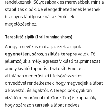
rendelkeznek. Súlyosabbak és merevebbek, mint a
stabilitás cipők, de elengedhetetlenek lehetnek
bizonyos lábtípusoknál a sérülések
megelőzéséhez.
Terepfutó cipők (trail running shoes)
Ahogy a nevük is mutatja, ezek a cipők
egyenetlen, sáros, sziklás terepre
valók. Fő
jellemzőjük a mély, agresszív külső talpmintázat,
amely kiváló tapadást biztosít. Emellett
általában megerősített felsőrésszel és
orrvédővel rendelkeznek, hogy megvédjék a lábat
a kövektől és ágaktól. A terepcipők gyakran
vízálló membránnal (pl. Gore-Tex) is kaphatók,
hogy szárazon tartsák a lábat nedves