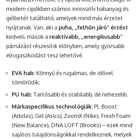
modern cipőkben számos innovatív habanyag és
gélbetét található, amelyek mind más érzetet
nyújtanak. Van, aki a
puha, „felhőn járó” érzést
kedveli, mások a
reaktívabb, „energikusabb”
párnázást részesítik előnyben, amely gyorsabb
elrugaszkodást tesz lehetővé.
EVA hab:
Könnyű és rugalmas, de idővel
tömörödik.
PU hab:
Tartósabb és stabilabb, de nehezebb.
Márkaspecifikus technológiák:
Pl. Boost
(Adidas), Gel (Asics), ZoomX (Nike), Fresh Foam
(New Balance), DNA LOFT (Brooks) – ezek mind
sajátos tulajdonságokkal rendelkeznek, melyek