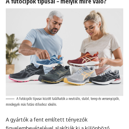
A futócipők típusai – melyik mire való?
A futócipők típusai között találhatók a neutrális, stabil, terep és versenycipők,
mindegyik más futási stílushoz ideális.
A gyártók a fent említett tényezők
figyelembevételével alakítják ki a különböző