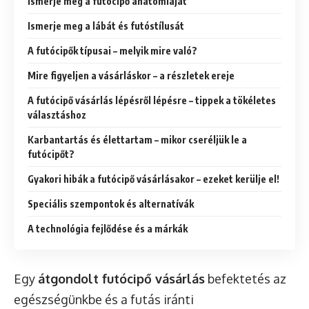
Ismerje meg a futócipő anatómiáját
Ismerje meg a lábát és futóstílusát
A futócipők típusai – melyik mire való?
Mire figyeljen a vásárláskor – a részletek ereje
A futócipő vásárlás lépésről lépésre – tippek a tökéletes
választáshoz
Karbantartás és élettartam – mikor cseréljük le a
futócipőt?
Gyakori hibák a futócipő vásárlásakor – ezeket kerülje el!
Speciális szempontok és alternatívák
A technológia fejlődése és a márkák
Egy
átgondolt futócipő vásárlás
befektetés az
egészségünkbe és a futás iránti