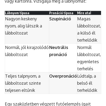
vagy kartonra. Vizsgálja meg a lábnyomát:
Lábnyom típusa
Pronáció típusa
Mire utal
Nagyon keskeny
Szupináció
Magas
nyom, alig látszik a
lábboltozat,
lábboltozat
a külső él
terhelődik
Normál, jól kirajzolódó
Neutrális
Normál
lábboltozat
pronáció
lábboltozat,
egyenletes
terhelés
Teljes talpnyom, a
Overpronáció
Lúdtalp, a
lábboltozat szinte
belső él
teljesen eltűnik
terhelődik
Egy szaküzletben végzett futóelemzés (gait