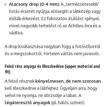
Alacsony drop (0-4 mm):
A „természetesebb”
futás érzetét nyújtja, elősegíti a lábközép vagy
előláb érkezést. Ez fokozatos átállást igényel,
mivel nagyobb terhelést ró az Achilles-ínra és a
vádlira.
A drop kiválasztása nagyban függ a futóstílustól
és a megszokottól. Hirtelen váltás nem javasolt.
Felső rész anyaga és illeszkedése (upper material and
fit)
A felső résznek
kényelmesen, de nem szorosan
kell illeszkednie a lábfejhez. Ügyeljen arra, hogy
sehol ne nyomja, ne dörzsölje a lábat. A
légáteresztő anyagok
(pl. hálós szövet)