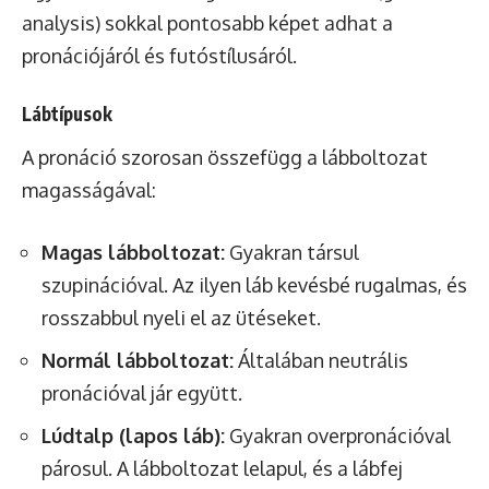
analysis) sokkal pontosabb képet adhat a
pronációjáról és futóstílusáról.
Lábtípusok
A pronáció szorosan összefügg a lábboltozat
magasságával:
Magas lábboltozat:
Gyakran társul
szupinációval. Az ilyen láb kevésbé rugalmas, és
rosszabbul nyeli el az ütéseket.
Normál lábboltozat:
Általában neutrális
pronációval jár együtt.
Lúdtalp (lapos láb):
Gyakran overpronációval
párosul. A lábboltozat lelapul, és a lábfej