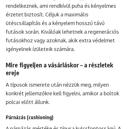
rendelkeznek, ami rendkívül puha és kényelmes
érzetet biztosít. Céljuk a maximális
ütéscsillapítás és a kényelem hosszú távú
futások során. Kiválóak lehetnek a regenerációs
futásokhoz vagy azoknak, akik extra védelmet
igényelnek ízületeik számára.
Mire figyeljen a vásárláskor – a részletek
ereje
A típusok ismerete után nézzük meg, milyen
konkrét jellemzőkre kell figyelni, amikor a boltok
polcai előtt állunk.
Párnázás (cushioning)
A párnázás mértéke és típusa kulcsfontosságú. A