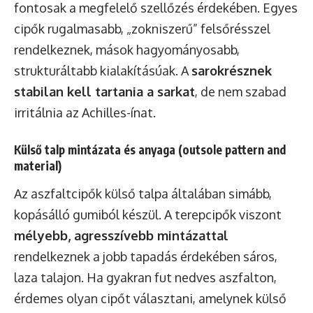
fontosak a megfelelő szellőzés érdekében. Egyes
cipők rugalmasabb, „zokniszerű” felsőrésszel
rendelkeznek, mások hagyományosabb,
strukturáltabb kialakításúak. A
sarokrésznek
stabilan kell tartania a sarkat
, de nem szabad
irritálnia az Achilles-ínat.
Külső talp mintázata és anyaga (outsole pattern and
material)
Az aszfaltcipők külső talpa általában simább,
kopásálló gumiból készül. A terepcipők viszont
mélyebb, agresszívebb mintázattal
rendelkeznek a jobb tapadás érdekében sáros,
laza talajon. Ha gyakran fut nedves aszfalton,
érdemes olyan cipőt választani, amelynek külső