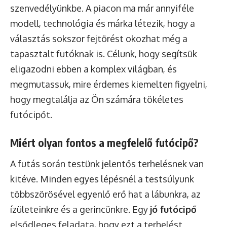
szenvedélyünkbe. A piacon ma már annyiféle
modell, technológia és márka létezik, hogy a
választás sokszor fejtörést okozhat még a
tapasztalt futóknak is. Célunk, hogy segítsük
eligazodni ebben a komplex világban, és
megmutassuk, mire érdemes kiemelten figyelni,
hogy megtalálja az Ön számára tökéletes
futócipőt.
Miért olyan fontos a megfelelő futócipő?
A futás során testünk jelentős terhelésnek van
kitéve. Minden egyes lépésnél a testsúlyunk
többszörösével egyenlő erő hat a lábunkra, az
ízületeinkre és a gerincünkre. Egy
jó futócipő
elsődleges feladata, hogy ezt a terhelést