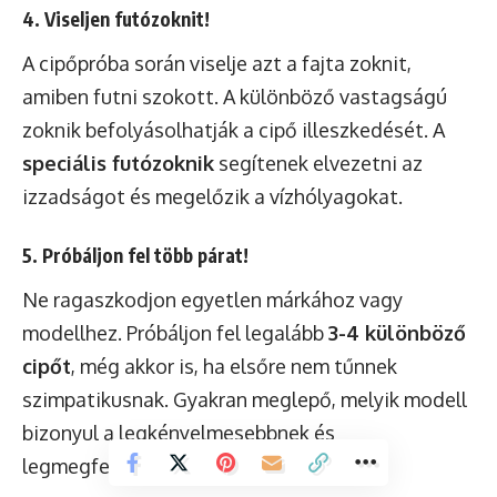
4. Viseljen futózoknit!
A cipőpróba során viselje azt a fajta zoknit,
amiben futni szokott. A különböző vastagságú
zoknik befolyásolhatják a cipő illeszkedését. A
speciális futózoknik
segítenek elvezetni az
izzadságot és megelőzik a vízhólyagokat.
5. Próbáljon fel több párat!
Ne ragaszkodjon egyetlen márkához vagy
modellhez. Próbáljon fel legalább
3-4 különböző
cipőt
, még akkor is, ha elsőre nem tűnnek
szimpatikusnak. Gyakran meglepő, melyik modell
bizonyul a legkényelmesebbnek és
legmegfelelőbbnek.