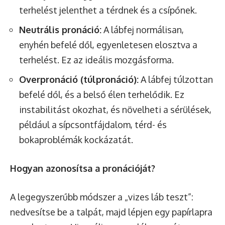
terhelést jelenthet a térdnek és a csípőnek.
Neutrális pronáció:
A lábfej normálisan,
enyhén befelé dől, egyenletesen elosztva a
terhelést. Ez az ideális mozgásforma.
Overpronáció (túlpronáció):
A lábfej túlzottan
befelé dől, és a belső élen terhelődik. Ez
instabilitást okozhat, és növelheti a sérülések,
például a sípcsontfájdalom, térd- és
bokaproblémák kockázatát.
Hogyan azonosítsa a pronációját?
A legegyszerűbb módszer a „vizes láb teszt”:
nedvesítse be a talpát, majd lépjen egy papírlapra