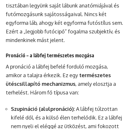
tisztában legyünk saját lábunk anatómiájával és
futómozgásunk sajátosságaival. Nincs két
egyforma láb, ahogy két egyforma futóstílus sem.
Ezért a „legjobb futócipő” fogalma szubjektív, és
mindenkinek mást jelent.
Pronáció – a lábfej természetes mozgása
A pronáció a lábfej befelé forduló mozgása,
amikor a talajra érkezik. Ez egy
természetes
ütéscsillapító mechanizmus
, amely elosztja a
terhelést. Három fő típusa van:
Szupináció (alulpronáció):
A lábfej túlzottan
kifelé dől, és a külső élen terhelődik. Ez a lábfej
nem nyeli el eléggé az ütközést, ami fokozott