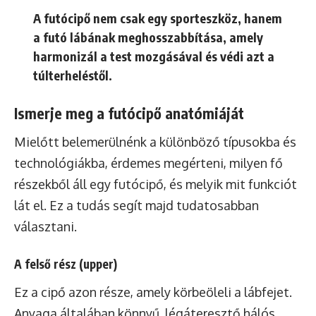
A futócipő nem csak egy sporteszköz, hanem
a futó lábának meghosszabbítása, amely
harmonizál a test mozgásával és védi azt a
túlterheléstől.
Ismerje meg a futócipő anatómiáját
Mielőtt belemerülnénk a különböző típusokba és
technológiákba, érdemes megérteni, milyen fő
részekből áll egy futócipő, és melyik mit funkciót
lát el. Ez a tudás segít majd tudatosabban
választani.
A felső rész (upper)
Ez a cipő azon része, amely körbeöleli a lábfejet.
Anyaga általában könnyű, légáteresztő hálós