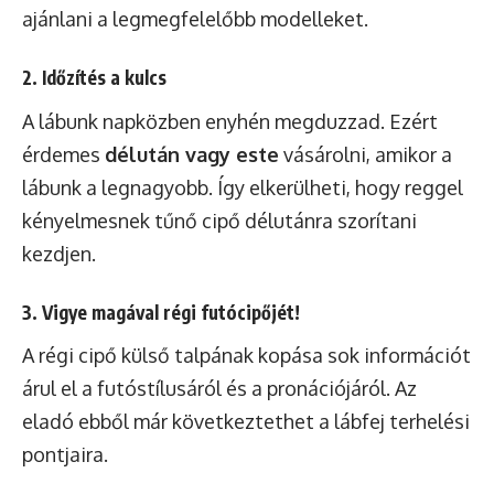
ajánlani a legmegfelelőbb modelleket.
2. Időzítés a kulcs
A lábunk napközben enyhén megduzzad. Ezért
érdemes
délután vagy este
vásárolni, amikor a
lábunk a legnagyobb. Így elkerülheti, hogy reggel
kényelmesnek tűnő cipő délutánra szorítani
kezdjen.
3. Vigye magával régi futócipőjét!
A régi cipő külső talpának kopása sok információt
árul el a futóstílusáról és a pronációjáról. Az
eladó ebből már következtethet a lábfej terhelési
pontjaira.