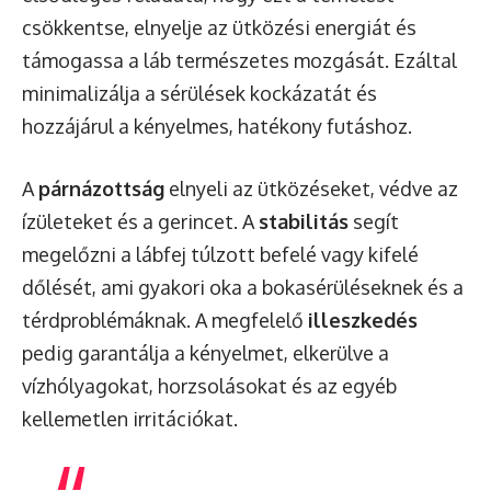
csökkentse, elnyelje az ütközési energiát és
támogassa a láb természetes mozgását. Ezáltal
minimalizálja a sérülések kockázatát és
hozzájárul a kényelmes, hatékony futáshoz.
A
párnázottság
elnyeli az ütközéseket, védve az
ízületeket és a gerincet. A
stabilitás
segít
megelőzni a lábfej túlzott befelé vagy kifelé
dőlését, ami gyakori oka a bokasérüléseknek és a
térdproblémáknak. A megfelelő
illeszkedés
pedig garantálja a kényelmet, elkerülve a
vízhólyagokat, horzsolásokat és az egyéb
kellemetlen irritációkat.