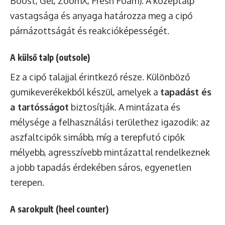
Boost, Gel, ZoomX, Fresh Foam). A középtalp
vastagsága és anyaga határozza meg a cipő
párnázottságát és reakcióképességét.
A külső talp (outsole)
Ez a cipő talajjal érintkező része. Különböző
gumikeverékekből készül, amelyek a
tapadást és
a tartósságot
biztosítják. A mintázata és
mélysége a felhasználási területhez igazodik: az
aszfaltcipők simább, míg a terepfutó cipők
mélyebb, agresszívebb mintázattal rendelkeznek
a jobb tapadás érdekében sáros, egyenetlen
terepen.
A sarokpult (heel counter)