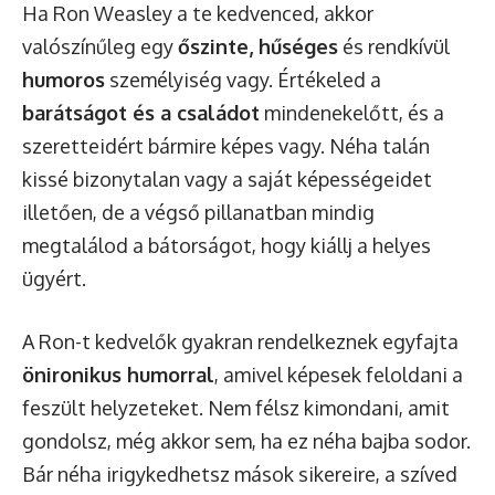
Ha Ron Weasley a te kedvenced, akkor
valószínűleg egy
őszinte, hűséges
és rendkívül
humoros
személyiség vagy. Értékeled a
barátságot és a családot
mindenekelőtt, és a
szeretteidért bármire képes vagy. Néha talán
kissé bizonytalan vagy a saját képességeidet
illetően, de a végső pillanatban mindig
megtalálod a bátorságot, hogy kiállj a helyes
ügyért.
A Ron-t kedvelők gyakran rendelkeznek egyfajta
önironikus humorral
, amivel képesek feloldani a
feszült helyzeteket. Nem félsz kimondani, amit
gondolsz, még akkor sem, ha ez néha bajba sodor.
Bár néha irigykedhetsz mások sikereire, a szíved