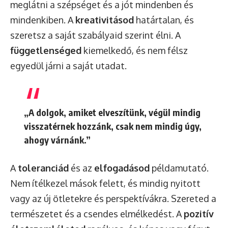
meglátni a szépséget és a jót mindenben és
mindenkiben. A
kreativitásod
határtalan, és
szeretsz a saját szabályaid szerint élni. A
függetlenséged
kiemelkedő, és nem félsz
egyedül járni a saját utadat.
„A dolgok, amiket elveszítünk, végül mindig
visszatérnek hozzánk, csak nem mindig úgy,
ahogy várnánk.”
A
toleranciád
és az
elfogadásod
példamutató.
Nem ítélkezel mások felett, és mindig nyitott
vagy az új ötletekre és perspektívákra. Szereted a
természetet és a csendes elmélkedést. A
pozitív