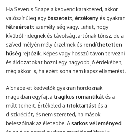
Ha Severus Snape a kedvenc karaktered, akkor
valószínűleg egy
összetett, érzékeny
és gyakran
félreértett
személyiség vagy. Lehet, hogy
kívülről ridegnek és távolságtartónak tűnsz, de a
szíved mélyén mély érzelmek és
rendíthetetlen
hűség
rejtőzik. Képes vagy hosszú távon tervezni
és áldozatokat hozni egy nagyobb jó érdekében,
még akkor is, ha ezért soha nem kapsz elismerést.
A Snape-et kedvelők gyakran hordoznak
magukban egyfajta
tragikus romantikát
és a
múlt terheit. Értékeled a
titoktartást
és a
diszkréciót, és nem szereted, ha mások
beleszólnak az életedbe. A
sarkos véleményed
és az éles eszed gyakran megfélemlítheti a