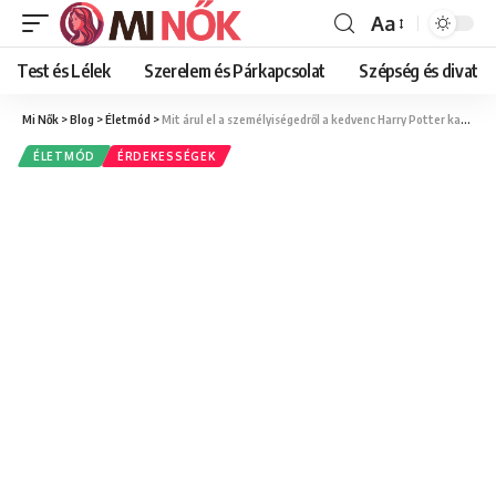
Aa
Font
Resizer
Test és Lélek
Szerelem és Párkapcsolat
Szépség és divat
Mi Nők
>
Blog
>
Életmód
>
Mit árul el a személyiségedről a kedvenc Harry Potter karaktered?
ÉLETMÓD
ÉRDEKESSÉGEK