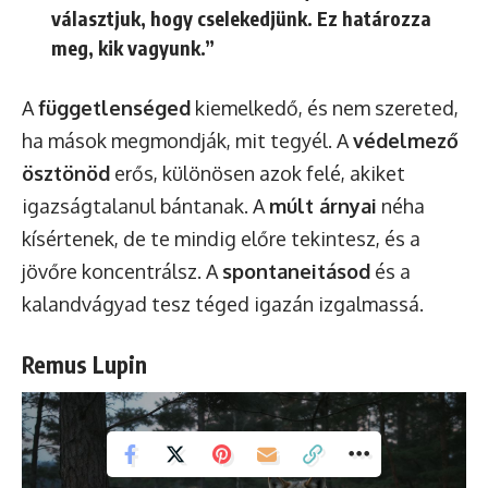
választjuk, hogy cselekedjünk. Ez határozza
meg, kik vagyunk.”
A
függetlenséged
kiemelkedő, és nem szereted,
ha mások megmondják, mit tegyél. A
védelmező
ösztönöd
erős, különösen azok felé, akiket
igazságtalanul bántanak. A
múlt árnyai
néha
kísértenek, de te mindig előre tekintesz, és a
jövőre koncentrálsz. A
spontaneitásod
és a
kalandvágyad tesz téged igazán izgalmassá.
Remus Lupin