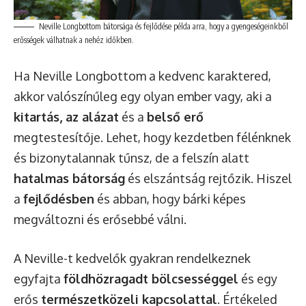
Neville Longbottom bátorsága és fejlődése példa arra, hogy a gyengeségeinkből
erősségek válhatnak a nehéz időkben.
Ha Neville Longbottom a kedvenc karaktered,
akkor valószínűleg egy olyan ember vagy, aki a
kitartás, az alázat
és a
belső erő
megtestesítője. Lehet, hogy kezdetben félénknek
és bizonytalannak tűnsz, de a felszín alatt
hatalmas bátorság
és elszántság rejtőzik. Hiszel
a
fejlődésben
és abban, hogy bárki képes
megváltozni és erősebbé válni.
A Neville-t kedvelők gyakran rendelkeznek
egyfajta
földhözragadt bölcsességgel
és egy
erős
természetközeli kapcsolattal
. Értékeled