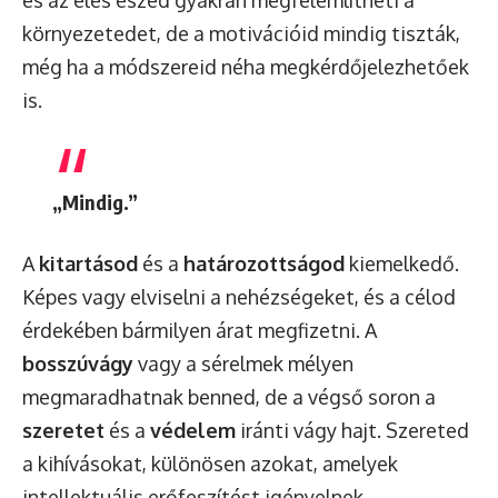
környezetedet, de a motivációid mindig tiszták,
még ha a módszereid néha megkérdőjelezhetőek
is.
„Mindig.”
A
kitartásod
és a
határozottságod
kiemelkedő.
Képes vagy elviselni a nehézségeket, és a célod
érdekében bármilyen árat megfizetni. A
bosszúvágy
vagy a sérelmek mélyen
megmaradhatnak benned, de a végső soron a
szeretet
és a
védelem
iránti vágy hajt. Szereted
a kihívásokat, különösen azokat, amelyek
intellektuális erőfeszítést igényelnek.