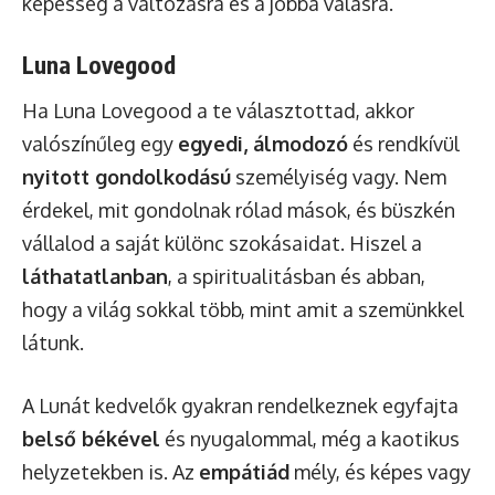
képesség a változásra és a jobbá válásra.
Luna Lovegood
Ha Luna Lovegood a te választottad, akkor
valószínűleg egy
egyedi, álmodozó
és rendkívül
nyitott gondolkodású
személyiség vagy. Nem
érdekel, mit gondolnak rólad mások, és büszkén
vállalod a saját különc szokásaidat. Hiszel a
láthatatlanban
, a spiritualitásban és abban,
hogy a világ sokkal több, mint amit a szemünkkel
látunk.
A Lunát kedvelők gyakran rendelkeznek egyfajta
belső békével
és nyugalommal, még a kaotikus
helyzetekben is. Az
empátiád
mély, és képes vagy