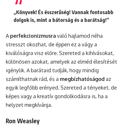
„Könyvek! És ésszerűség! Vannak fontosabb
dolgok is, mint a bátorság és a barátság!”
A
perfekcionizmusra
való hajlamod néha
stresszt okozhat, de éppen ez a vágy a
kiválóságra visz előre. Szereted a kihívásokat,
különösen azokat, amelyek az elméd élesítését
igénylik. A barátaid tudják, hogy mindig
számíthatnak rád, és a
megbízhatóságod
az
egyik legfőbb erényed. Szereted a tényeket, de
képes vagy a kreatív gondolkodásra is, ha a
helyzet megkívánja.
Ron Weasley