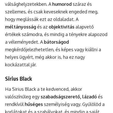
válsághelyzetekben. A
humorod
száraz és
szellemes, és csak keveseknek engeded meg,
hogy meglássák ezt az oldaladat. A
méltányosság
és az
objektivitás
alapvető
értékek számodra, és mindig a tényekre alapozod
a véleményedet. A
bátorságod
megkérdőjelezhetetlen, és képes vagy kiállni a
helyes ügyért, még akkor is, ha ez nagy
kockázattal jár.
Sirius Black
Ha Sirius Black a te kedvenced, akkor
valószínűleg egy
szabadságszerető, lázadó
és
rendkívül
hűséges
személyiség vagy. Gyűlölöd a
korlátokat és a szabályokat, és mindig a saját