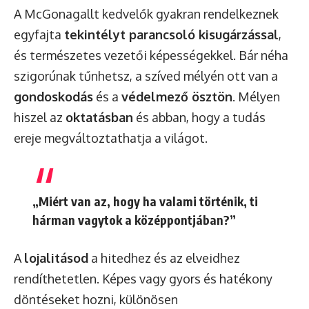
A McGonagallt kedvelők gyakran rendelkeznek
egyfajta
tekintélyt parancsoló kisugárzással
,
és természetes vezetői képességekkel. Bár néha
szigorúnak tűnhetsz, a szíved mélyén ott van a
gondoskodás
és a
védelmező ösztön
. Mélyen
hiszel az
oktatásban
és abban, hogy a tudás
ereje megváltoztathatja a világot.
„Miért van az, hogy ha valami történik, ti
hárman vagytok a középpontjában?”
A
lojalitásod
a hitedhez és az elveidhez
rendíthetetlen. Képes vagy gyors és hatékony
döntéseket hozni, különösen