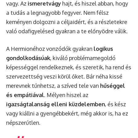
vagy. Az
ismeretvágy
hajt, és hiszel abban, hogy
a tudás a legnagyobb fegyver. Nem félsz
keményen dolgozni a céljaidért, és a részletekre
való odafigyelésed gyakran a te előnyödre válik.
A Hermionéhoz vonzódók gyakran
logikus
gondolkodásúak
, kiváló problémamegoldó
képességgel rendelkeznek, és szeretik, ha rend és
szervezettség veszi körül őket. Bár néha kissé
merevnek tűnhetsz, a szíved tele van
hűséggel
és empátiával
. Mélyen hiszel az
igazságtalanság elleni küzdelemben
, és kész
vagy kiállni a gyengébbekért, még akkor is, ha ez
népszerűtlen.