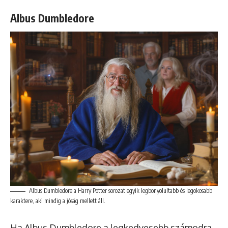
Albus Dumbledore
Albus Dumbledore a Harry Potter sorozat egyik legbonyolultabb és legokosabb
karaktere, aki mindig a jóság mellett áll.
Ha Albus Dumbledore a legkedvesebb számodra,