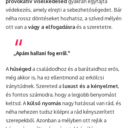
provokatív viselkedésed
gyakran egyfajta
védekezés, amely elrejti a sebezhetőségedet. Bár
néha rossz döntéseket hozhatsz, a szíved mélyén
ott van a
vágy a elfogadásra
és a szeretetre.
„Apám hallani fog erről.”
A
hűséged
a családodhoz és a barátaidhoz erős,
még akkor is, ha ez ellentmond az erkölcsi
iránytűdnek. Szereted a
luxust és a kényelmet
,
és fontos számodra, hogy a legjobb benyomást
keltsd. A
külső nyomás
nagy hatással van rád, és
néha nehezen tudsz kilépni a rád kényszerített
szerepekből. Azonban a mélyben ott rejlik a