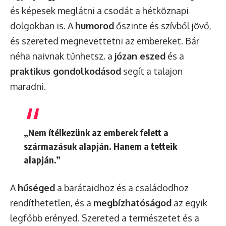
és képesek meglátni a csodát a hétköznapi
dolgokban is. A
humorod
őszinte és szívből jövő,
és szereted megnevettetni az embereket. Bár
néha naivnak tűnhetsz, a
józan eszed
és a
praktikus gondolkodásod
segít a talajon
maradni.
„Nem ítélkezünk az emberek felett a
származásuk alapján. Hanem a tetteik
alapján.”
A
hűséged
a barátaidhoz és a családodhoz
rendíthetetlen, és a
megbízhatóságod
az egyik
legfőbb erényed. Szereted a természetet és a