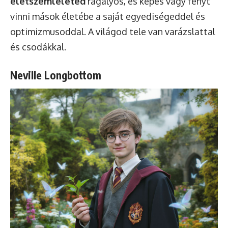
életszemléleted
ragályos, és képes vagy fényt
vinni mások életébe a saját egyediségeddel és
optimizmusoddal. A világod tele van varázslattal
és csodákkal.
Neville Longbottom