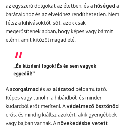
az egyszerű dolgokat az életben, és a
hűséged
a
barátaidhoz és az elveidhez rendíthetetlen. Nem
félsz a kihívásoktól, sőt, azok csak
megerősítenek abban, hogy képes vagy bármit
elérni, amit kitűzöl magad elé.
„Én küzdeni fogok! És én sem vagyok
egyedül!”
A
szorgalmad
és az
alázatod
példamutató.
Képes vagy tanulni a hibáidból, és minden
kudarcból erőt meríteni. A
védelmező ösztönöd
erős, és mindig kiállsz azokért, akik gyengébbek
vagy bajban vannak. A
növekedésbe vetett