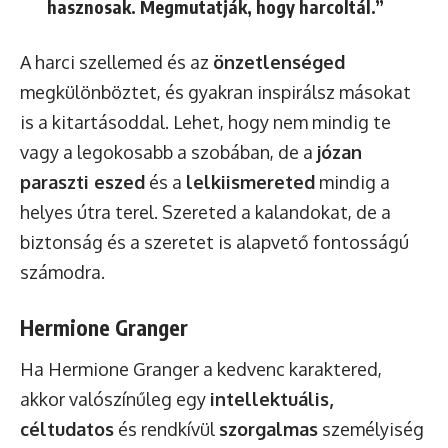
hasznosak. Megmutatják, hogy harcoltál.”
A harci szellemed és az
önzetlenséged
megkülönböztet, és gyakran inspirálsz másokat
is a kitartásoddal. Lehet, hogy nem mindig te
vagy a legokosabb a szobában, de a
józan
paraszti eszed
és a
lelkiismereted
mindig a
helyes útra terel. Szereted a kalandokat, de a
biztonság és a szeretet is alapvető fontosságú
számodra.
Hermione Granger
Ha Hermione Granger a kedvenc karaktered,
akkor valószínűleg egy
intellektuális,
céltudatos
és rendkívül
szorgalmas
személyiség