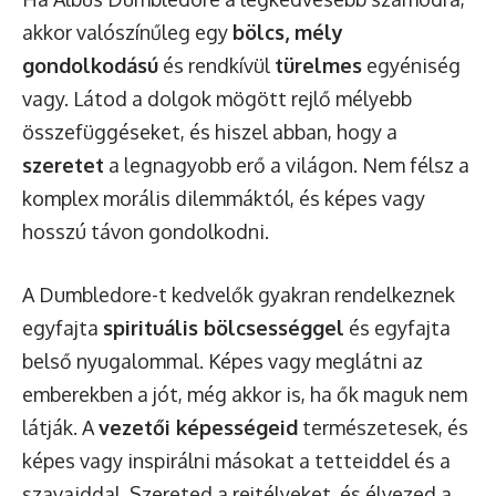
akkor valószínűleg egy
bölcs, mély
gondolkodású
és rendkívül
türelmes
egyéniség
vagy. Látod a dolgok mögött rejlő mélyebb
összefüggéseket, és hiszel abban, hogy a
szeretet
a legnagyobb erő a világon. Nem félsz a
komplex morális dilemmáktól, és képes vagy
hosszú távon gondolkodni.
A Dumbledore-t kedvelők gyakran rendelkeznek
egyfajta
spirituális bölcsességgel
és egyfajta
belső nyugalommal. Képes vagy meglátni az
emberekben a jót, még akkor is, ha ők maguk nem
látják. A
vezetői képességeid
természetesek, és
képes vagy inspirálni másokat a tetteiddel és a
szavaiddal. Szereted a rejtélyeket, és élvezed a