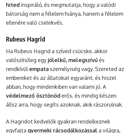
hited
inspiráló, és megmutatja, hogy a valódi
bátorság nem a félelem hiánya, hanem a félelem
ellenére való cselekvés.
Rubeus Hagrid
Ha Rubeus Hagrid a szíved csücske, akkor
valószínűleg egy
jólelkű, melegszívű
és
rendkívül
empata
személyiség vagy. Szereted az
embereket és az állatokat egyaránt, és hiszel
abban, hogy mindenkiben van valami jó. A
védelmező ösztönöd
erős, és mindig készen
állsz arra, hogy segíts azoknak, akik rászorulnak.
A Hagridot kedvelők gyakran rendelkeznek
egyfajta
gyermeki rácsodálkozással
a világra,