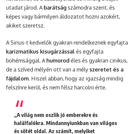
utadat járod. A
barátság
számodra szent, és
képes vagy bármilyen áldozatot hozni azokért,
akiket szeretsz.
A Sirius-t kedvelők gyakran rendelkeznek egyfajta
karizmatikus kisugárzással
és egyfajta
bohémsággal. A
humorod
éles és gyakran cinikus,
de a szíved mélyén ott van a mély
szeretet és a
fájdalom
. Hiszel abban, hogy az igazság mindig
felszínre kerül, és nem félsz harcolni érte.
„A világ nem oszlik jó emberekre és
halálfalókra. Mindannyiunkban van világos
és sötét oldal. Az számít, melyiket