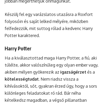
jobban megérthetjük önmagunkat.
Készülj fel egy varázslatos utazásra a Roxfort
folyosóin és saját lelked mélyére, miközben
felfedezzük, mit suttog rólad a kedvenc Harry
Potter karaktered.
Harry Potter
Ha a kiválasztottad maga Harry Potter, a fiú, aki
túlélte, akkor valószínűleg egy olyan ember vagy,
akiben mélyen gyökerezik az
igazságérzet
és a
kötelességtudat
. Nem riadsz vissza a
kihívásoktól, sőt, gyakran érzed úgy, hogy a sors
különleges feladatokat ró rád. Bár néha
kételkedsz magadban, a végső pillanatban