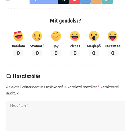
Mit gondolsz?
Imádom
Szomorú
Joy
Vicces
Meglepő
Kacsintás
0
0
0
0
0
0
Hozzászólás
Az e-mail címet nem tesszük közzé.
A kötelező mezőket
*
karakterrel
jelöltük