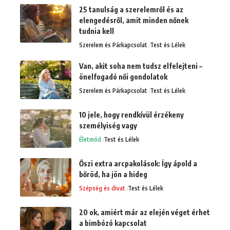
25 tanulság a szerelemről és az
elengedésről, amit minden nőnek
tudnia kell
Szerelem és Párkapcsolat
Test és Lélek
Van, akit soha nem tudsz elfelejteni –
önelfogadó női gondolatok
Szerelem és Párkapcsolat
Test és Lélek
10 jele, hogy rendkívül érzékeny
személyiség vagy
Életmód
Test és Lélek
Őszi extra arcpakolások: Így ápold a
bőröd, ha jön a hideg
Szépség és divat
Test és Lélek
20 ok, amiért már az elején véget érhet
a bimbózó kapcsolat