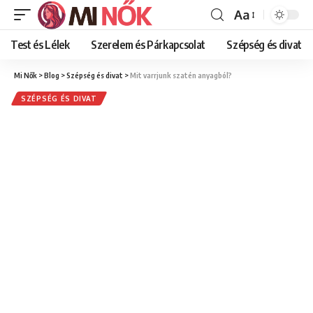
Aa
Font
Resizer
Test és Lélek
Szerelem és Párkapcsolat
Szépség és divat
Mi Nők
>
Blog
>
Szépség és divat
>
Mit varrjunk szatén anyagból?
SZÉPSÉG ÉS DIVAT