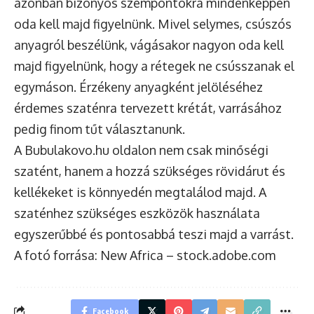
azonban bizonyos szempontokra mindenképpen
oda kell majd figyelnünk. Mivel selymes, csúszós
anyagról beszélünk, vágásakor nagyon oda kell
majd figyelnünk, hogy a rétegek ne csússzanak el
egymáson. Érzékeny anyagként jelöléséhez
érdemes szaténra tervezett krétát, varrásához
pedig finom tűt választanunk.
A
Bubulakovo.hu
oldalon nem csak minőségi
szatént, hanem a hozzá szükséges rövidárut és
kellékeket is könnyedén megtalálod majd. A
szaténhez szükséges eszközök használata
egyszerűbbé és pontosabbá teszi majd a varrást.
A fotó forrása: New Africa – stock.adobe.com
Facebook