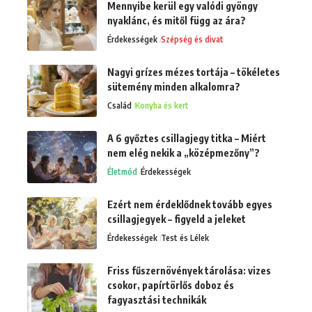
Mennyibe kerül egy valódi gyöngy
nyaklánc, és mitől függ az ára?
Érdekességek
Szépség és divat
Nagyi grízes mézes tortája – tökéletes
sütemény minden alkalomra?
Család
Konyha és kert
A 6 győztes csillagjegy titka – Miért
nem elég nekik a „középmezőny”?
Életmód
Érdekességek
Ezért nem érdeklődnek tovább egyes
csillagjegyek – figyeld a jeleket
Érdekességek
Test és Lélek
Friss fűszernövények tárolása: vizes
csokor, papírtörlős doboz és
fagyasztási technikák