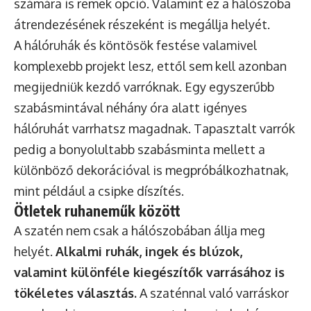
számára is remek opció. Valamint ez a hálószoba
átrendezésének részeként is megállja helyét.
A hálóruhák és köntösök festése valamivel
komplexebb projekt lesz, ettől sem kell azonban
megijedniük kezdő varróknak. Egy egyszerűbb
szabásmintával néhány óra alatt igényes
hálóruhát varrhatsz magadnak. Tapasztalt varrók
pedig a bonyolultabb szabásminta mellett a
különböző dekorációval is megpróbálkozhatnak,
mint például a csipke díszítés.
Ötletek ruhaneműk között
A szatén nem csak a hálószobában állja meg
helyét.
Alkalmi ruhák, ingek és blúzok,
valamint különféle kiegészítők varrásához is
tökéletes választás.
A szaténnal való varráskor