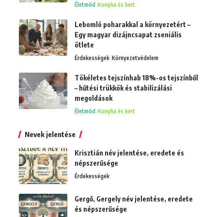
Életmód
Konyha és kert
Lebomló poharakkal a környezetért –
Egy magyar dizájncsapat zseniális
ötlete
Érdekességek
Környezetvédelem
Tökéletes tejszínhab 18%-os tejszínből
– hűtési trükkök és stabilizálási
megoldások
Életmód
Konyha és kert
Nevek jelentése
Krisztián név jelentése, eredete és
népszerűsége
Érdekességek
Gergő, Gergely név jelentése, eredete
és népszerűsége