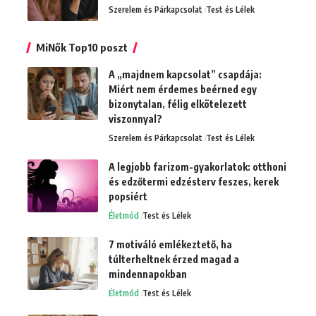
Szerelem és Párkapcsolat
Test és Lélek
MiNők Top10 poszt
A „majdnem kapcsolat” csapdája:
Miért nem érdemes beérned egy
bizonytalan, félig elkötelezett
viszonnyal?
Szerelem és Párkapcsolat
Test és Lélek
A legjobb farizom-gyakorlatok: otthoni
és edzőtermi edzésterv feszes, kerek
popsiért
Életmód
Test és Lélek
7 motiváló emlékeztető, ha
túlterheltnek érzed magad a
mindennapokban
Életmód
Test és Lélek