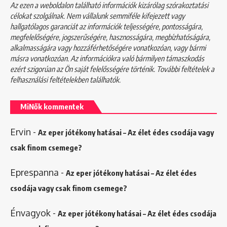
Az ezen a weboldalon található információk kizárólag szórakoztatási
célokat szolgálnak. Nem vállalunk semmiféle kifejezett vagy
hallgatólagos garanciát az információk teljességére, pontosságára,
megfelelőségére, jogszerűségére, hasznosságára, megbízhatóságára,
alkalmasságára vagy hozzáférhetőségére vonatkozóan, vagy bármi
másra vonatkozóan. Az információkra való bármilyen támaszkodás
ezért szigorúan az Ön saját felelősségére történik. További feltételek a
felhasználási feltételekben
találhatók.
MiNők kommentek
Ervin
-
Az eper jótékony hatásai – Az élet édes csodája vagy
csak finom csemege?
Eprespanna
-
Az eper jótékony hatásai – Az élet édes
csodája vagy csak finom csemege?
Énvagyok
-
Az eper jótékony hatásai – Az élet édes csodája