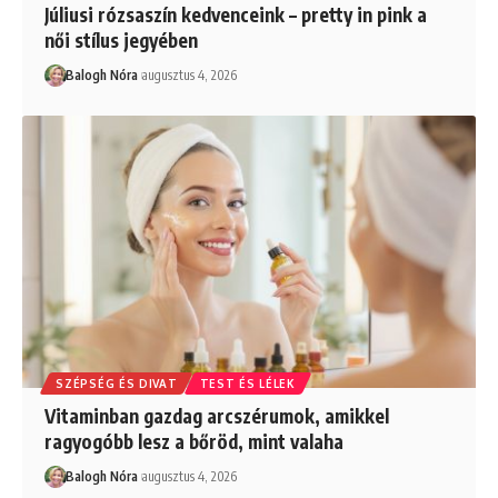
Júliusi rózsaszín kedvenceink – pretty in pink a
női stílus jegyében
Balogh Nóra
augusztus 4, 2026
SZÉPSÉG ÉS DIVAT
TEST ÉS LÉLEK
Vitaminban gazdag arcszérumok, amikkel
ragyogóbb lesz a bőröd, mint valaha
Balogh Nóra
augusztus 4, 2026