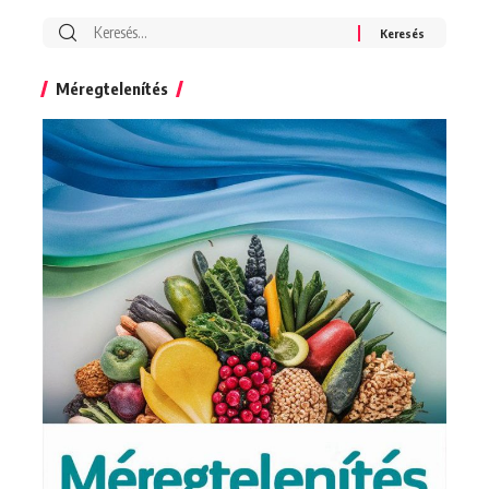
Search
for:
Méregtelenítés