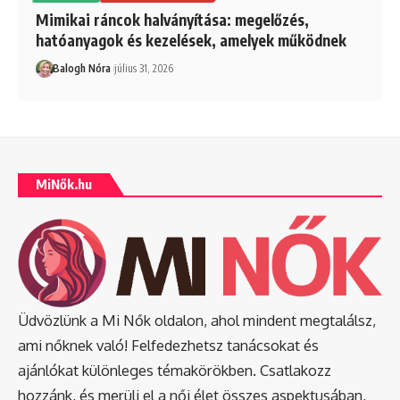
Mimikai ráncok halványítása: megelőzés,
hatóanyagok és kezelések, amelyek működnek
Balogh Nóra
július 31, 2026
MiNők.hu
Üdvözlünk a Mi Nők oldalon, ahol mindent megtalálsz,
ami nőknek való! Felfedezhetsz tanácsokat és
ajánlókat különleges témakörökben. Csatlakozz
hozzánk, és merülj el a női élet összes aspektusában,