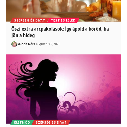
SZÉPSÉG ÉS DIVAT
TEST ÉS LÉLEK
Őszi extra arcpakolások: Így ápold a bőröd, ha
jön a hideg
Balogh Nóra
augusztus 5, 2026
ÉLETMÓD
SZÉPSÉG ÉS DIVAT