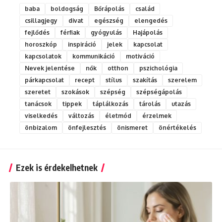
baba
boldogság
Bőrápolás
család
csillagjegy
divat
egészség
elengedés
fejlődés
férfiak
gyógyulás
Hajápolás
horoszkóp
inspiráció
jelek
kapcsolat
kapcsolatok
kommunikáció
motiváció
Nevek jelentése
nők
otthon
pszichológia
párkapcsolat
recept
stílus
szakítás
szerelem
szeretet
szokások
szépség
szépségápolás
tanácsok
tippek
táplálkozás
tárolás
utazás
viselkedés
változás
életmód
érzelmek
önbizalom
önfejlesztés
önismeret
önértékelés
Ezek is érdekelhetnek