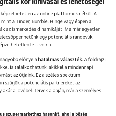
itális kor kihívásai és lehetőségei
lképzelhetetlen az online platformok nélkül. A
, mint a Tinder, Bumble, Hinge vagy éppen a
ták az ismerkedés dinamikáját. Ma már egyetlen
 belecsöppenhetünk egy potenciális randevúk
pzelhetetlen lett volna.
gnagyobb előnye a
hatalmas választék
. A földrajzi
kkel is találkozhatunk, akikkel a mindennapi
mást az útjaink. Ez a széles spektrum
 szűrjük a potenciális partnereket az
 akár a jövőbeli tervek alapján, már a személyes
us szupermarkethez hasonlít, ahol a bőség