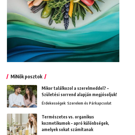
MiNők posztok
Mikor találkozol a szerelmeddel? –
Születési sorrend alapján megjósoljuk!
Érdekességek
Szerelem és Párkapcsolat
Természetes vs. organikus
kozmetikumok – apró különbségek,
amelyek sokat számítanak