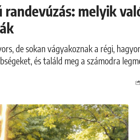
ú randevúzás: melyik val
mák
ors, de sokan vágyakoznak a régi, hagy
lönbségeket, és találd meg a számodra legm