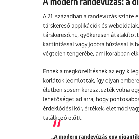
A modern randevúzás: a dig
A 21. században a randevúzás szinte e
társkereső applikációk és weboldalak
társkereső.hu, gyökeresen átalakítot
kattintással vagy jobbra húzással is
végtelen tengerébe, ami korábban elké
Ennek a megközelítésnek az egyik le
korlátok leomlottak, így olyan embere
életben sosem keresztezték volna egy
lehetőséget ad arra, hogy pontosabban
érdeklődési kör, értékek, életmód vagy
találkozó előtt.
„A modern randevúzás egy gigantik