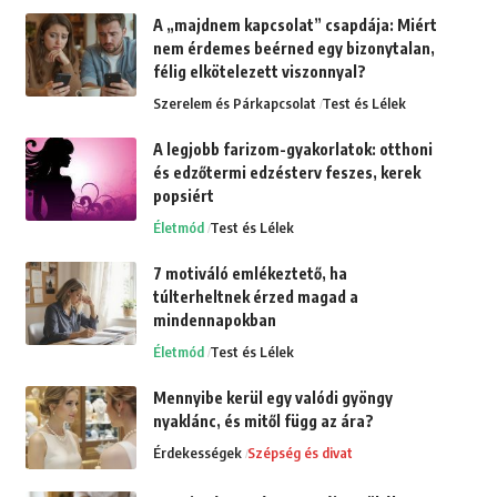
A „majdnem kapcsolat” csapdája: Miért
nem érdemes beérned egy bizonytalan,
félig elkötelezett viszonnyal?
Szerelem és Párkapcsolat
Test és Lélek
A legjobb farizom-gyakorlatok: otthoni
és edzőtermi edzésterv feszes, kerek
popsiért
Életmód
Test és Lélek
7 motiváló emlékeztető, ha
túlterheltnek érzed magad a
mindennapokban
Életmód
Test és Lélek
Mennyibe kerül egy valódi gyöngy
nyaklánc, és mitől függ az ára?
Érdekességek
Szépség és divat