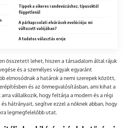
Tippek a sikeres randevúzáshoz, típusoktól
függetlenül
n
A párkapcsolati elvárások evolúciója: mi
változott valójában?
A tudatos választás ereje
n összetett lehet, hiszen a társadalom által rájuk
etyegése és a személyes vágyak egyaránt
ább elmosódnak a határok a nemi szerepek között,
ierépítésben és az önmegvalósításban, ami kihat a
 arra vállalkozik, hogy feltárja a modern és a régi
t és hátrányait, segítve ezzel a nőknek abban, hogy
ra legmegfelelőbb utat.