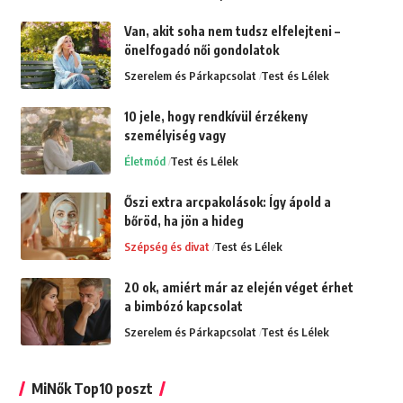
Van, akit soha nem tudsz elfelejteni –
önelfogadó női gondolatok
Szerelem és Párkapcsolat
Test és Lélek
10 jele, hogy rendkívül érzékeny
személyiség vagy
Életmód
Test és Lélek
Őszi extra arcpakolások: Így ápold a
bőröd, ha jön a hideg
Szépség és divat
Test és Lélek
20 ok, amiért már az elején véget érhet
a bimbózó kapcsolat
Szerelem és Párkapcsolat
Test és Lélek
MiNők Top10 poszt