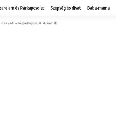
zerelem és Párkapcsolat
Szépség és divat
Baba-mama
aló neked? – női párkapcsolati dilemmák