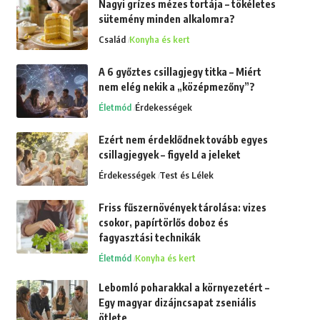
Nagyi grízes mézes tortája – tökéletes
sütemény minden alkalomra?
Család
Konyha és kert
A 6 győztes csillagjegy titka – Miért
nem elég nekik a „középmezőny”?
Életmód
Érdekességek
Ezért nem érdeklődnek tovább egyes
csillagjegyek – figyeld a jeleket
Érdekességek
Test és Lélek
Friss fűszernövények tárolása: vizes
csokor, papírtörlős doboz és
fagyasztási technikák
Életmód
Konyha és kert
Lebomló poharakkal a környezetért –
Egy magyar dizájncsapat zseniális
ötlete