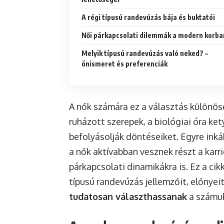
A régi típusú randevúzás bája és buktatói
Női párkapcsolati dilemmák a modern korba
Melyik típusú randevúzás való neked? –
önismeret és preferenciák
A nők számára ez a választás különöse
ruházott szerepek, a biológiai óra k
befolyásolják döntéseiket. Egyre ink
a nők aktívabban vesznek részt a karr
párkapcsolati dinamikákra is. Ez a cikk
típusú randevúzás jellemzőit, előnyei
tudatosan választhassanak
a számuk