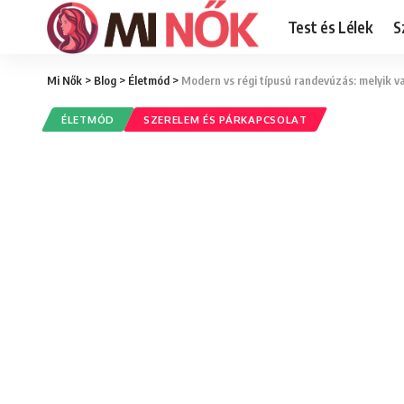
Test és Lélek
S
Mi Nők
>
Blog
>
Életmód
>
Modern vs régi típusú randevúzás: melyik v
ÉLETMÓD
SZERELEM ÉS PÁRKAPCSOLAT