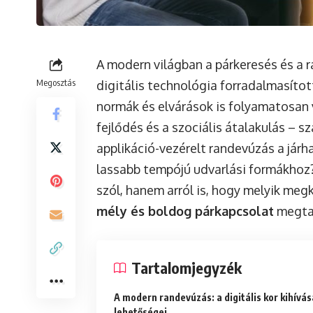
A modern világban a párkeresés és a 
Megosztás
digitális technológia forradalmasíto
normák és elvárások is folyamatosan 
fejlődés és a szociális átalakulás – s
applikáció-vezérelt randevúzás a jár
lassabb tempójú udvarlási formákhoz? 
szól, hanem arról is, hogy melyik meg
mély és boldog párkapcsolat
megtal
Tartalomjegyzék
A modern randevúzás: a digitális kor kihívás
lehetőségei