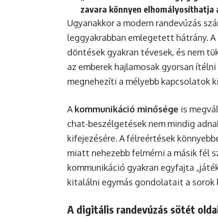
zavara könnyen elhomályosíthatja a
Ugyanakkor a modern randevúzás számo
leggyakrabban emlegetett hátrány. A p
döntések gyakran tévesek, és nem tük
az emberek hajlamosak gyorsan ítélni
megnehezíti a mélyebb kapcsolatok ki
A
kommunikáció minősége
is megvál
chat-beszélgetések nem mindig adnak
kifejezésére. A félreértések könnyebbe
miatt nehezebb felmérni a másik fél s
kommunikáció gyakran egyfajta „játék
kitalálni egymás gondolatait a sorok 
A digitális randevúzás sötét olda