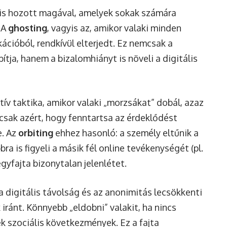
 is hozott magával, amelyek sokak számára
 A
ghosting
, vagyis az, amikor valaki minden
cióból, rendkívül elterjedt. Ez nemcsak a
ítja, hanem a bizalomhiányt is növeli a digitális
ív taktika, amikor valaki „morzsákat” dobál, azaz
 csak azért, hogy fenntartsa az érdeklődést
e. Az
orbiting
ehhez hasonló: a személy eltűnik a
a is figyeli a másik fél online tevékenységét (pl.
 egyfajta bizonytalan jelenlétet.
a digitális távolság és az anonimitás lecsökkenti
iránt. Könnyebb „eldobni” valakit, ha nincs
 szociális következmények. Ez a fajta