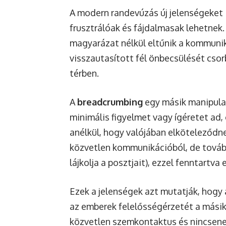
A modern randevúzás új jelenségeket
frusztrálóak és fájdalmasak lehetnek.
magyarázat nélkül eltűnik a kommuniká
visszautasított fél önbecsülését csorb
térben.
A
breadcrumbing
egy másik manipulat
minimális figyelmet vagy ígéretet ad,
anélkül, hogy valójában elköteleződn
közvetlen kommunikációból, de továbbr
lájkolja a posztjait), ezzel fenntartva
Ezek a jelenségek azt mutatják, hogy 
az emberek felelősségérzetét a másik 
közvetlen szemkontaktus és nincsenek