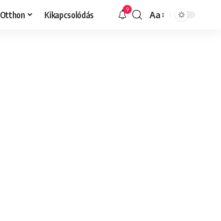
9
Otthon
Kikapcsolódás
Aa
Font
Resizer