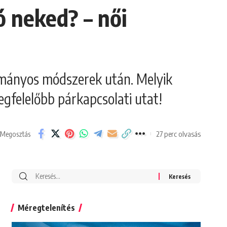
ó neked? – női
ományos módszerek után. Melyik
egfelelőbb párkapcsolati utat!
27 perc olvasás
Megosztás
Search
for:
Méregtelenítés