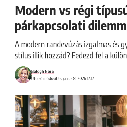
Modern vs régi típus
párkapcsolati dilem
A modern randevúzás izgalmas és gy
stílus illik hozzád? Fedezd fel a kü
Balogh Nóra
Utolsó módosítás: június 8, 2026 17:17