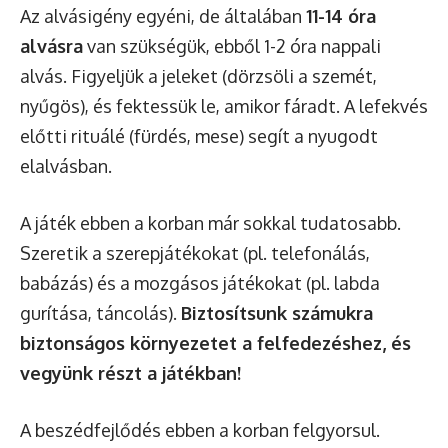
Az alvásigény egyéni, de általában
11-14 óra
alvásra
van szükségük, ebből 1-2 óra nappali
alvás. Figyeljük a jeleket (dörzsöli a szemét,
nyűgös), és fektessük le, amikor fáradt. A lefekvés
előtti rituálé (fürdés, mese) segít a nyugodt
elalvásban.
A játék ebben a korban már sokkal tudatosabb.
Szeretik a szerepjátékokat (pl. telefonálás,
babázás) és a mozgásos játékokat (pl. labda
gurítása, táncolás).
Biztosítsunk számukra
biztonságos környezetet a felfedezéshez, és
vegyünk részt a játékban!
A beszédfejlődés ebben a korban felgyorsul.