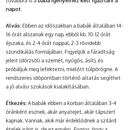
továbbra is a
baba igényeihez kell igazítani a
napot
.
Alvás:
Ebben az időszakban a babák általában 14-
16 órát alszanak egy nap, ebből kb. 10-12 órát
éjszaka, és 2-4 órát nappal, 2-3 rövidebb
szundikálás formájában. Figyeljük a fáradtság
jeleit (dörzsöli a szemét, nyűgös, ásít), és
próbáljuk meg lefektetni, mielőtt túlpörögne. A
rendszeres időpontban történő altatás segíthet
a jó alvási szokások kialakításában.
Étkezés:
A babák ebben a korban általában 3-4
óránként esznek, akár anyatejet, akár tápszert
kapnak. Vannak, akik már érdeklődnek a szilárd
ételek iránt is, de ez egyéni.
Fontos, hogy a