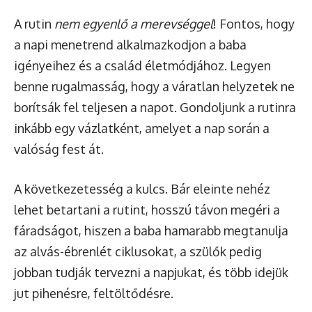
A rutin
nem egyenlő a merevséggel
! Fontos, hogy
a napi menetrend alkalmazkodjon a baba
igényeihez és a család életmódjához. Legyen
benne rugalmasság, hogy a váratlan helyzetek ne
borítsák fel teljesen a napot. Gondoljunk a rutinra
inkább egy vázlatként, amelyet a nap során a
valóság fest át.
A következetesség a kulcs. Bár eleinte nehéz
lehet betartani a rutint, hosszú távon megéri a
fáradságot, hiszen a baba hamarabb megtanulja
az alvás-ébrenlét ciklusokat, a szülők pedig
jobban tudják tervezni a napjukat, és több idejük
jut pihenésre, feltöltődésre.