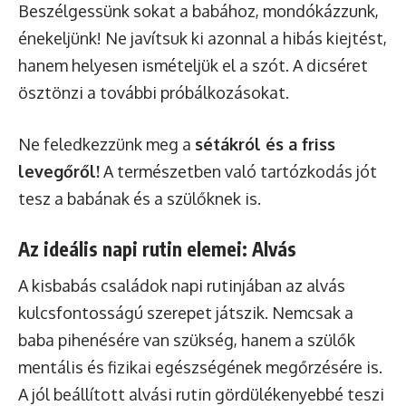
Beszélgessünk sokat a babához, mondókázzunk,
énekeljünk! Ne javítsuk ki azonnal a hibás kiejtést,
hanem helyesen ismételjük el a szót. A dicséret
ösztönzi a további próbálkozásokat.
Ne feledkezzünk meg a
sétákról és a friss
levegőről!
A természetben való tartózkodás jót
tesz a babának és a szülőknek is.
Az ideális napi rutin elemei: Alvás
A kisbabás családok napi rutinjában az alvás
kulcsfontosságú szerepet játszik. Nemcsak a
baba pihenésére van szükség, hanem a szülők
mentális és fizikai egészségének megőrzésére is.
A jól beállított alvási rutin gördülékenyebbé teszi