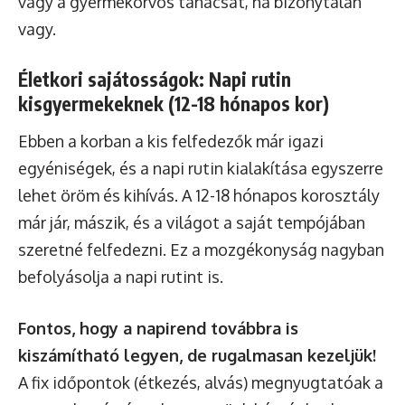
vagy a gyermekorvos tanácsát, ha bizonytalan
vagy.
Életkori sajátosságok: Napi rutin
kisgyermekeknek (12-18 hónapos kor)
Ebben a korban a kis felfedezők már igazi
egyéniségek, és a napi rutin kialakítása egyszerre
lehet öröm és kihívás. A 12-18 hónapos korosztály
már jár, mászik, és a világot a saját tempójában
szeretné felfedezni. Ez a mozgékonyság nagyban
befolyásolja a napi rutint is.
Fontos, hogy a napirend továbbra is
kiszámítható legyen, de rugalmasan kezeljük!
A fix időpontok (étkezés, alvás) megnyugtatóak a