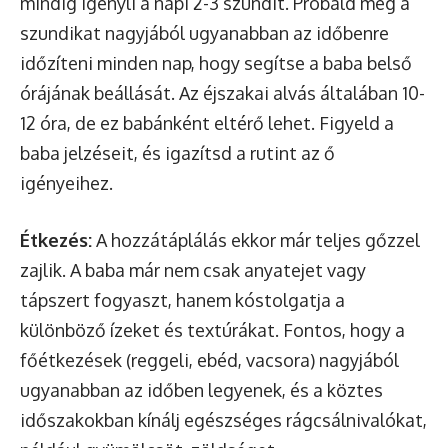
mindig igényli a napi 2-3 szundit. Próbáld meg a
szundikat nagyjából ugyanabban az időbenre
időzíteni minden nap, hogy segítse a baba belső
órájának beállását. Az éjszakai alvás általában 10-
12 óra, de ez babánként eltérő lehet. Figyeld a
baba jelzéseit, és igazítsd a rutint az ő
igényeihez.
Étkezés:
A hozzátáplálás ekkor már teljes gőzzel
zajlik. A baba már nem csak anyatejet vagy
tápszert fogyaszt, hanem kóstolgatja a
különböző ízeket és textúrákat. Fontos, hogy a
főétkezések (reggeli, ebéd, vacsora) nagyjából
ugyanabban az időben legyenek, és a köztes
időszakokban kínálj egészséges rágcsálnivalókat,