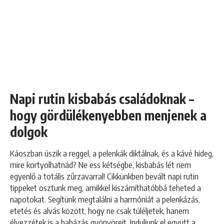
Napi rutin kisbabás családoknak –
hogy gördülékenyebben menjenek a
dolgok
Káoszban úszik a reggel, a pelenkák diktálnak, és a kávé hideg,
mire kortyolhatnád? Ne ess kétségbe, kisbabás lét nem
egyenlő a totális zűrzavarral! Cikkünkben bevált napi rutin
tippeket osztunk meg, amikkel kiszámíthatóbbá teheted a
napotokat. Segítünk megtalálni a harmóniát a pelenkázás,
etetés és alvás között, hogy ne csak túléljetek, hanem
élvezzétek is a babázás gyönyöreit. Induljunk el együtt a