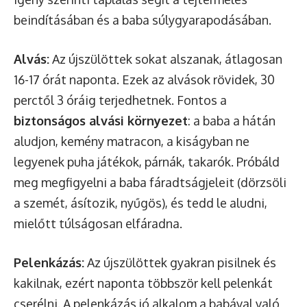
beindításában és a baba súlygyarapodásában.
Alvás:
Az újszülöttek sokat alszanak, átlagosan
16-17 órát naponta. Ezek az alvások rövidek, 30
perctől 3 óráig terjedhetnek. Fontos a
biztonságos alvási környezet
: a baba a hátán
aludjon, kemény matracon, a kiságyban ne
legyenek puha játékok, párnák, takarók. Próbáld
meg megfigyelni a baba fáradtságjeleit (dörzsöli
a szemét, ásítozik, nyűgös), és tedd le aludni,
mielőtt túlságosan elfáradna.
Pelenkázás:
Az újszülöttek gyakran pisilnek és
kakilnak, ezért naponta többször kell pelenkát
cserélni. A pelenkázás jó alkalom a babával való