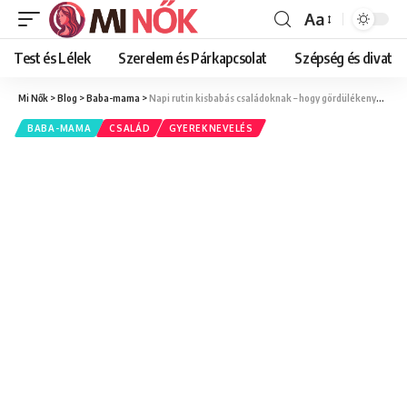
Aa
Font
Resizer
Test és Lélek
Szerelem és Párkapcsolat
Szépség és divat
Mi Nők
>
Blog
>
Baba-mama
>
Napi rutin kisbabás családoknak – hogy gördülékenyebben menjenek a dolgok
BABA-MAMA
CSALÁD
GYEREKNEVELÉS