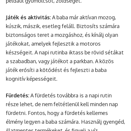
például gyümölcsöt, zöldséget.
Játék és aktivitás:
A baba már aktívan mozog,
kúszik, mászik, esetleg feláll. Biztosíts számára
biztonságos teret a mozgáshoz, és kínálj olyan
játékokat, amelyek fejlesztik a motoros
készségeit. A napi rutinba iktass be rövid sétákat
a szabadban, vagy játékot a parkban. A közös
játék erősíti a kötődést és fejleszti a baba
kognitív képességeit.
Fürdetés:
A fürdetés továbbra is a napi rutin
része lehet, de nem feltétlenül kell minden nap
fürdetni. Fontos, hogy a fürdetés kellemes
élmény legyen a baba számára. Használj gyengéd,
illatmentes termékeket, és figyelj a víz