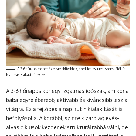
A 3-6 hónapos csecsemők egyre aktívabbak, ezért fontos a rendszeres játék és
biztonságos alvási környezet.
A 3-6 hónapos kor egy izgalmas időszak, amikor a
baba egyre éberebb, aktívabb és kíváncsibb lesz a
világra. Ez a fejlődés a napi rutin kialakítását is
befolyásolja. A korábbi, szinte kizárólag evés-
alvás ciklusok kezdenek strukturáltabbá válni, de