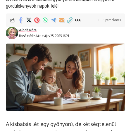
gördülékenyebb napok felé!
31 perc olvasás
Balogh Nóra
Utolsó módosítás: május 25, 2025 16:21
A kisbabás lét egy gyönyörű, de kétségtelenül