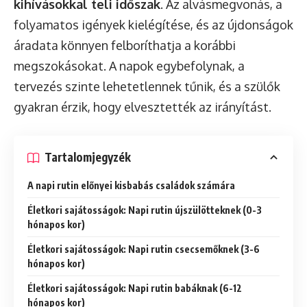
kihívásokkal teli időszak
. Az alvásmegvonás, a
folyamatos igények kielégítése, és az újdonságok
áradata könnyen felboríthatja a korábbi
megszokásokat. A napok egybefolynak, a
tervezés szinte lehetetlennek tűnik, és a szülők
gyakran érzik, hogy elvesztették az irányítást.
Tartalomjegyzék
A napi rutin előnyei kisbabás családok számára
Életkori sajátosságok: Napi rutin újszülötteknek (0-3
hónapos kor)
Életkori sajátosságok: Napi rutin csecsemőknek (3-6
hónapos kor)
Életkori sajátosságok: Napi rutin babáknak (6-12
hónapos kor)