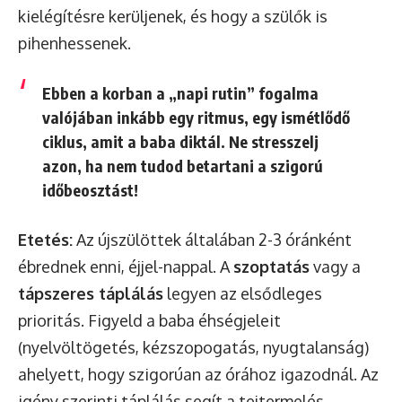
kielégítésre kerüljenek, és hogy a szülők is
pihenhessenek.
Ebben a korban a „napi rutin” fogalma
valójában inkább egy ritmus, egy ismétlődő
ciklus, amit a baba diktál. Ne stresszelj
azon, ha nem tudod betartani a szigorú
időbeosztást!
Etetés:
Az újszülöttek általában 2-3 óránként
ébrednek enni, éjjel-nappal. A
szoptatás
vagy a
tápszeres táplálás
legyen az elsődleges
prioritás. Figyeld a baba éhségjeleit
(nyelvöltögetés, kézszopogatás, nyugtalanság)
ahelyett, hogy szigorúan az órához igazodnál. Az
igény szerinti táplálás segít a tejtermelés