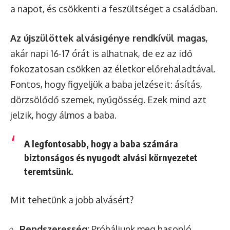
a napot, és csökkenti a feszültséget a családban.
Az újszülöttek alvásigénye rendkívül magas
,
akár napi 16-17 órát is alhatnak, de ez az idő
fokozatosan csökken az életkor előrehaladtával.
Fontos, hogy figyeljük a baba jelzéseit: ásítás,
dörzsölődő szemek, nyűgösség. Ezek mind azt
jelzik, hogy álmos a baba.
A legfontosabb, hogy a baba számára
biztonságos és nyugodt alvási környezetet
teremtsünk
.
Mit tehetünk a jobb alvásért?
Rendszeresség:
Próbáljunk meg hasonló