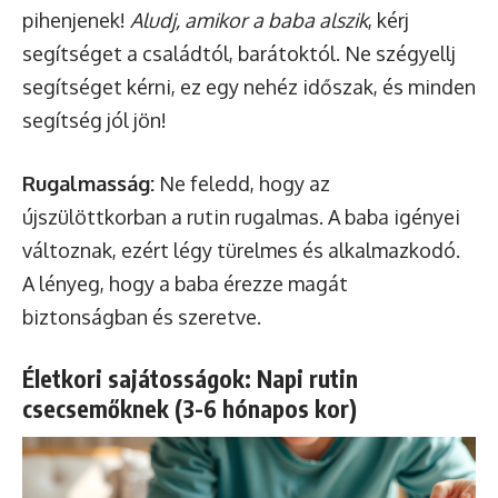
pihenjenek!
Aludj, amikor a baba alszik
, kérj
segítséget a családtól, barátoktól. Ne szégyellj
segítséget kérni, ez egy nehéz időszak, és minden
segítség jól jön!
Rugalmasság:
Ne feledd, hogy az
újszülöttkorban a rutin rugalmas. A baba igényei
változnak, ezért légy türelmes és alkalmazkodó.
A lényeg, hogy a baba érezze magát
biztonságban és szeretve.
Életkori sajátosságok: Napi rutin
csecsemőknek (3-6 hónapos kor)