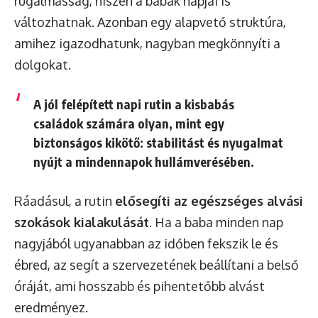
rugalmasság, hiszen a babák napjai is
változhatnak. Azonban egy alapvető struktúra,
amihez igazodhatunk, nagyban megkönnyíti a
dolgokat.
A jól felépített napi rutin a kisbabás
családok számára olyan, mint egy
biztonságos kikötő: stabilitást és nyugalmat
nyújt a mindennapok hullámverésében.
Ráadásul, a rutin
elősegíti az egészséges alvási
szokások kialakulását
. Ha a baba minden nap
nagyjából ugyanabban az időben fekszik le és
ébred, az segít a szervezetének beállítani a belső
óráját, ami hosszabb és pihentetőbb alvást
eredményez.