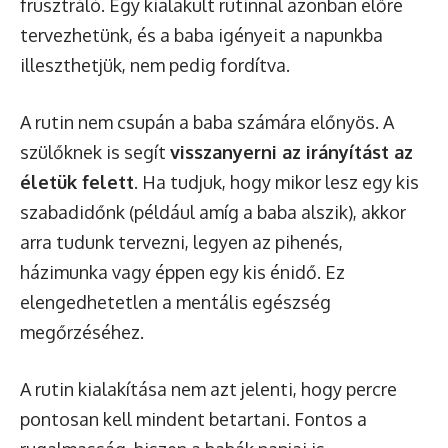
frusztráló. Egy kialakult rutinnal azonban előre
tervezhetünk, és a baba igényeit a napunkba
illeszthetjük, nem pedig fordítva.
A rutin nem csupán a baba számára előnyös. A
szülőknek is segít
visszanyerni az irányítást az
életük felett
. Ha tudjuk, hogy mikor lesz egy kis
szabadidőnk (például amíg a baba alszik), akkor
arra tudunk tervezni, legyen az pihenés,
házimunka vagy éppen egy kis énidő. Ez
elengedhetetlen a mentális egészség
megőrzéséhez.
A rutin kialakítása nem azt jelenti, hogy percre
pontosan kell mindent betartani. Fontos a