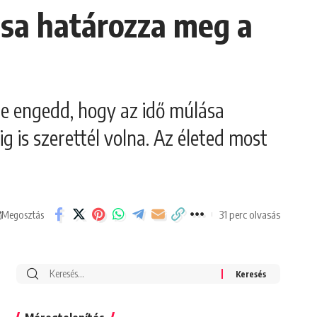
ása határozza meg a
e engedd, hogy az idő múlása
ig is szerettél volna. Az életed most
31 perc olvasás
Megosztás
Search
for: