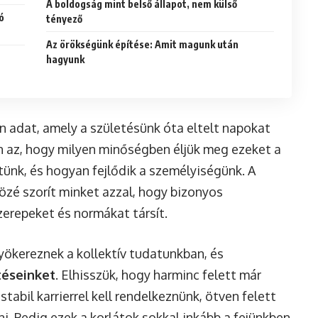
A boldogság mint belső állapot, nem külső
ó
tényező
Az örökségünk építése: Amit magunk után
hagyunk
 adat, amely a születésünk óta eltelt napokat
an az, hogy milyen minőségben éljük meg ezeket a
ünk, és hogyan fejlődik a személyiségünk. A
özé szorít minket azzal, hogy bizonyos
zerepeket és normákat társít.
yökereznek a kollektív tudatunkban, és
éseinket
. Elhisszük, hogy harminc felett már
tabil karrierrel kell rendelkeznünk, ötven felett
ni. Pedig ezek a korlátok sokkal inkább a fejünkben