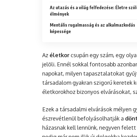
Az utazás és a világ felfedezése: Életre szól
élmények
Mentális rugalmasság és az alkalmazkodás
képessége
Az
életkor
csupán egy szám, egy olyan
jelöli. Ennél sokkal fontosabb azonb
napokat, milyen tapasztalatokat gyűjt
társadalom gyakran szigorú keretek k
életkorokhoz bizonyos elvárásokat, s
Ezek a társadalmi elvárások mélyen g
észrevétlenül befolyásolhatják a
dönt
házasnak kell lennünk, negyven felett s
pedig már nem illik új dolgokba kezde