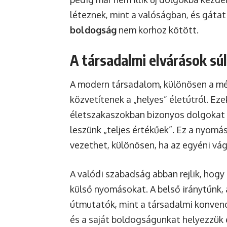
léteznek, mint a valóságban, és gáta
boldogság
nem korhoz kötött.
A társadalmi elvárások sú
A modern társadalom, különösen a méd
közvetítenek a „helyes” életútról. Eze
életszakaszokban bizonyos dolgokat e
leszünk „teljes értékűek”. Ez a nyom
vezethet, különösen, ha az egyéni vág
A valódi szabadság abban rejlik, hogy
külső nyomásokat. A belső iránytűnk, 
útmutatók, mint a társadalmi konvenc
és a saját boldogságunkat helyezzük e