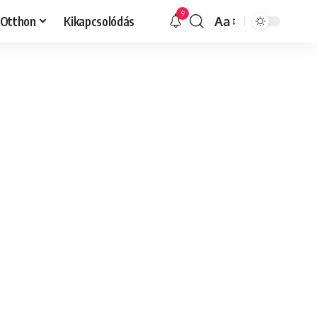
9
Otthon
Kikapcsolódás
Aa
Font
Resizer