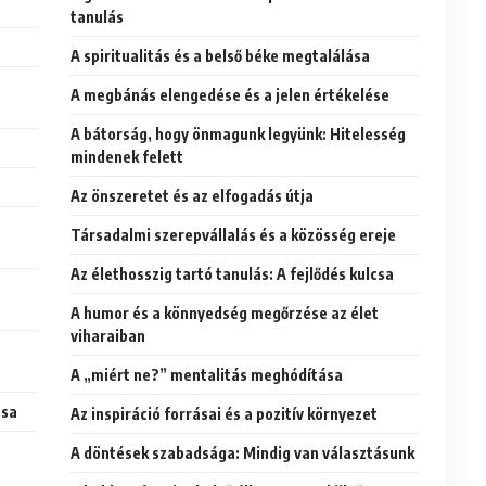
tanulás
A spiritualitás és a belső béke megtalálása
A megbánás elengedése és a jelen értékelése
A bátorság, hogy önmagunk legyünk: Hitelesség
mindenek felett
Az önszeretet és az elfogadás útja
Társadalmi szerepvállalás és a közösség ereje
Az élethosszig tartó tanulás: A fejlődés kulcsa
A humor és a könnyedség megőrzése az élet
viharaiban
A „miért ne?” mentalitás meghódítása
ása
Az inspiráció forrásai és a pozitív környezet
A döntések szabadsága: Mindig van választásunk