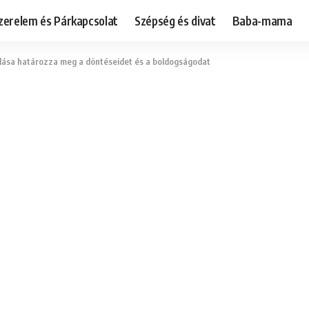
zerelem és Párkapcsolat
Szépség és divat
Baba-mama
úlása határozza meg a döntéseidet és a boldogságodat