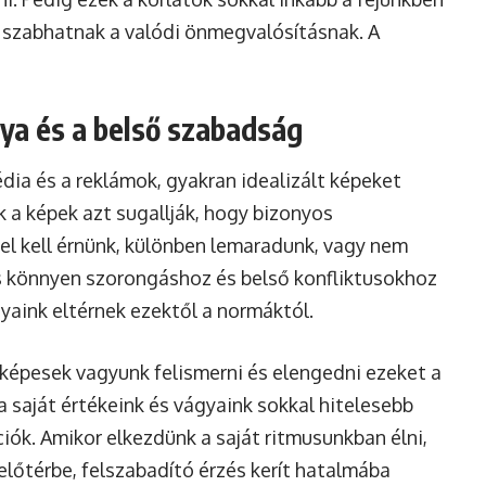
t szabhatnak a valódi önmegvalósításnak. A
lya és a belső szabadság
ia és a reklámok, gyakran idealizált képeket
k a képek azt sugallják, hogy bizonyos
l kell érnünk, különben lemaradunk, vagy nem
ás könnyen szorongáshoz és belső konfliktusokhoz
yaink eltérnek ezektől a normáktól.
 képesek vagyunk felismerni és elengedni ezeket a
a saját értékeink és vágyaink sokkal hitelesebb
iók. Amikor elkezdünk a saját ritmusunkban élni,
lőtérbe, felszabadító érzés kerít hatalmába