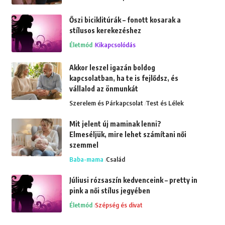
Őszi biciklitúrák – fonott kosarak a
stílusos kerekezéshez
Életmód
Kikapcsolódás
Akkor leszel igazán boldog
kapcsolatban, ha te is fejlődsz, és
vállalod az önmunkát
Szerelem és Párkapcsolat
Test és Lélek
Mit jelent új maminak lenni?
Elmeséljük, mire lehet számítani női
szemmel
Baba-mama
Család
Júliusi rózsaszín kedvenceink – pretty in
pink a női stílus jegyében
Életmód
Szépség és divat