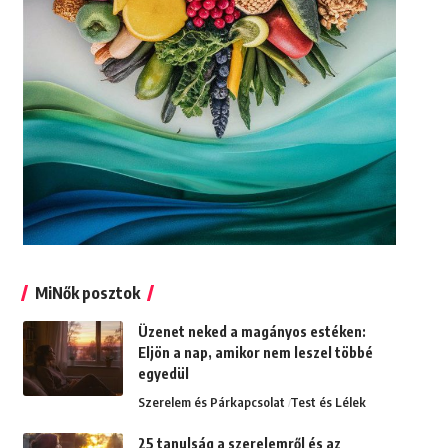
MiNők posztok
Üzenet neked a magányos estéken:
Eljön a nap, amikor nem leszel többé
egyedül
Szerelem és Párkapcsolat
Test és Lélek
25 tanulság a szerelemről és az