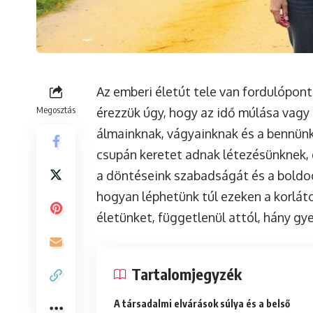
Az emberi életút tele van fordulópont
Megosztás
érezzük úgy, hogy az idő múlása vagy
álmainknak, vágyainknak és a bennünk
csupán keretet adnak létezésünknek,
a döntéseink szabadságát és a boldogs
hogyan léphetünk túl ezeken a korlát
életünket, függetlenül attól, hány gy
Tartalomjegyzék
A társadalmi elvárások súlya és a belső