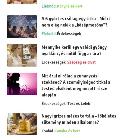
Életmód
Konyha és kert
A 6 győztes csillagjegy titka – Miért
nem elég nekik a „középmezőny”?
Életmód
Érdekességek
Mennyibe kerül egy valódi gyöngy
nyaklánc, és mitől függ az ára?
Érdekességek
Szépség és divat
Mit árul el rólad a zuhanyzási
szokásod? A személyiséged titkai a
tested elsőként megmosott része
alapján
Érdekességek
Test és Lélek
Nagyi grízes mézes tortája – tökéletes
sütemény minden alkalomra?
Család
Konyha és kert