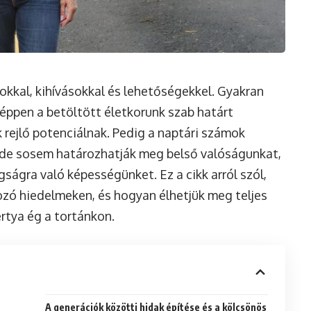
okkal, kihívásokkal és lehetőségekkel. Gyakran
 éppen a betöltött életkorunk szab határt
 rejlő potenciálnak. Pedig a naptári számok
 de sosem határozhatják meg belső valóságunkat,
ágra való képességünket. Ez a cikk arról szól,
ozó hiedelmeken, és hogyan élhetjük meg teljes
ertya ég a tortánkon.
A generációk közötti hidak építése és a kölcsönös