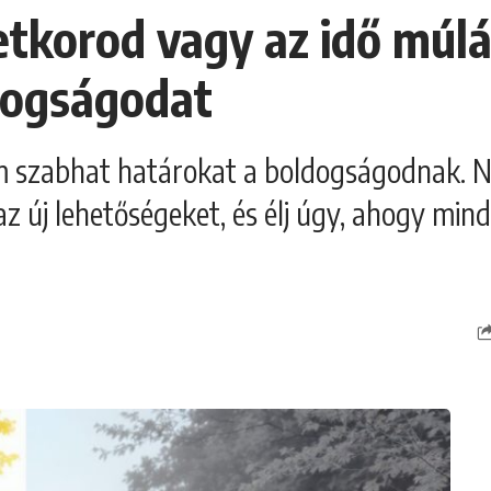
etkorod vagy az idő múl
dogságodat
m szabhat határokat a boldogságodnak. N
az új lehetőségeket, és élj úgy, ahogy mind