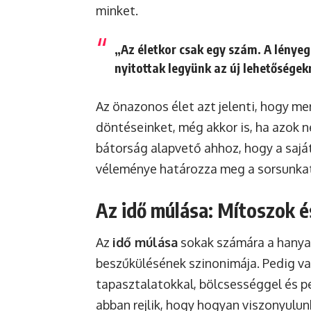
minket.
„Az életkor csak egy szám. A lényeg,
nyitottak legyünk az új lehetőségek
Az önazonos élet azt jelenti, hogy mer
döntéseinket, még akkor is, ha azok 
bátorság alapvető ahhoz, hogy a saját
véleménye határozza meg a sorsunkat
Az idő múlása: Mítoszok é
Az
idő múlása
sokak számára a hanyat
beszűkülésének szinonimája. Pedig val
tapasztalatokkal, bölcsességgel és p
abban rejlik, hogy hogyan viszonyulun