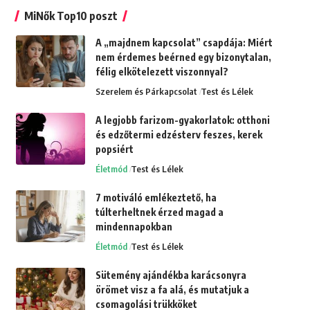
MiNők Top10 poszt
A „majdnem kapcsolat” csapdája: Miért
nem érdemes beérned egy bizonytalan,
félig elkötelezett viszonnyal?
Szerelem és Párkapcsolat
Test és Lélek
A legjobb farizom-gyakorlatok: otthoni
és edzőtermi edzésterv feszes, kerek
popsiért
Életmód
Test és Lélek
7 motiváló emlékeztető, ha
túlterheltnek érzed magad a
mindennapokban
Életmód
Test és Lélek
Sütemény ajándékba karácsonyra
örömet visz a fa alá, és mutatjuk a
csomagolási trükköket