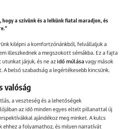
 hogy a szívünk és a lelkünk fiatal maradjon, és
re.”
ünk kilépni a komfortzónánkból, felvállaljuk a
nem illeszkednek a megszokott sémákba. Ez a fajta
 utunkat járjuk, és ne az
idő múlása
vagy mások
. A belső szabadság a legértékesebb kincsünk.
s valóság
lás, a veszteség és a lehetőségek
ójában az idő minden egyes eltelt pillanattal új
erspektívákkal ajándékoz meg minket. A kulcs
k ehhez a folyamathoz, és milyen narratívát