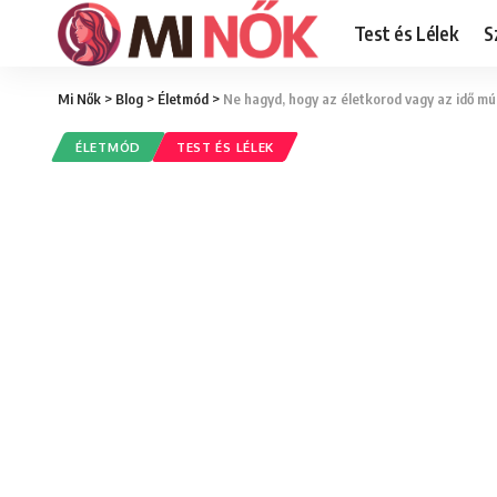
Test és Lélek
S
Mi Nők
>
Blog
>
Életmód
>
Ne hagyd, hogy az életkorod vagy az idő m
ÉLETMÓD
TEST ÉS LÉLEK