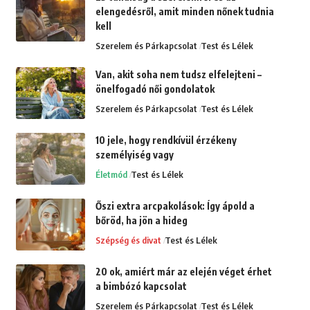
elengedésről, amit minden nőnek tudnia
kell
Szerelem és Párkapcsolat
Test és Lélek
Van, akit soha nem tudsz elfelejteni –
önelfogadó női gondolatok
Szerelem és Párkapcsolat
Test és Lélek
10 jele, hogy rendkívül érzékeny
személyiség vagy
Életmód
Test és Lélek
Őszi extra arcpakolások: Így ápold a
bőröd, ha jön a hideg
Szépség és divat
Test és Lélek
20 ok, amiért már az elején véget érhet
a bimbózó kapcsolat
Szerelem és Párkapcsolat
Test és Lélek