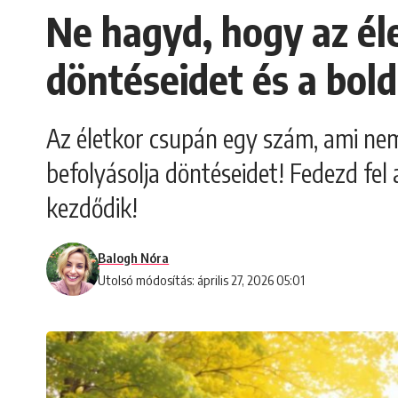
Ne hagyd, hogy az él
döntéseidet és a bol
Az életkor csupán egy szám, ami ne
befolyásolja döntéseidet! Fedezd fel 
kezdődik!
Balogh Nóra
Utolsó módosítás: április 27, 2026 05:01