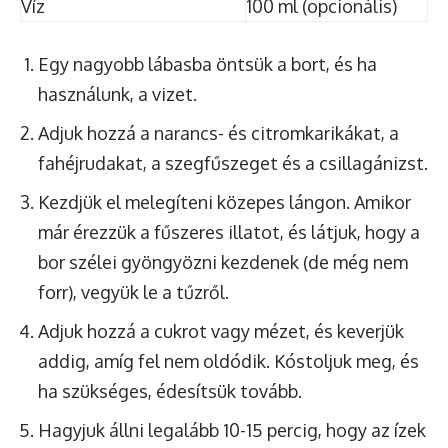
Víz
100 ml (opcionális)
Egy nagyobb lábasba öntsük a bort, és ha
használunk, a vizet.
Adjuk hozzá a narancs- és citromkarikákat, a
fahéjrudakat, a szegfűszeget és a csillagánizst.
Kezdjük el melegíteni közepes lángon. Amikor
már érezzük a fűszeres illatot, és látjuk, hogy a
bor szélei gyöngyözni kezdenek (de még nem
forr), vegyük le a tűzről.
Adjuk hozzá a cukrot vagy mézet, és keverjük
addig, amíg fel nem oldódik. Kóstoljuk meg, és
ha szükséges, édesítsük tovább.
Hagyjuk állni legalább 10-15 percig, hogy az ízek