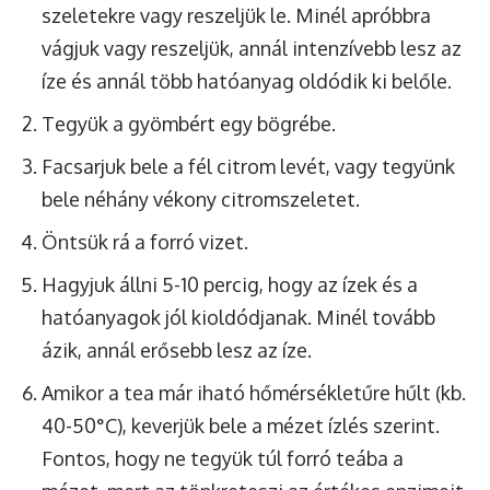
szeletekre vagy reszeljük le. Minél apróbbra
vágjuk vagy reszeljük, annál intenzívebb lesz az
íze és annál több hatóanyag oldódik ki belőle.
Tegyük a gyömbért egy bögrébe.
Facsarjuk bele a fél citrom levét, vagy tegyünk
bele néhány vékony citromszeletet.
Öntsük rá a forró vizet.
Hagyjuk állni 5-10 percig, hogy az ízek és a
hatóanyagok jól kioldódjanak. Minél tovább
ázik, annál erősebb lesz az íze.
Amikor a tea már iható hőmérsékletűre hűlt (kb.
40-50°C), keverjük bele a mézet ízlés szerint.
Fontos, hogy ne tegyük túl forró teába a