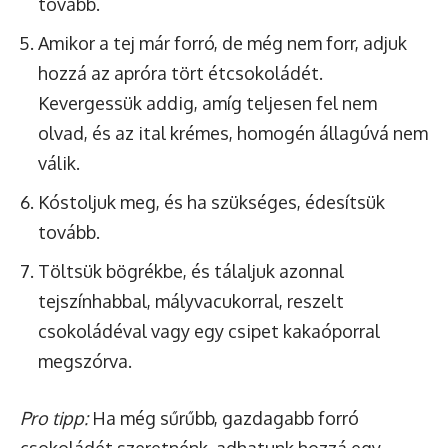
tovább.
Amikor a tej már forró, de még nem forr, adjuk
hozzá az apróra tört étcsokoládét.
Kevergessük addig, amíg teljesen fel nem
olvad, és az ital krémes, homogén állagúvá nem
válik.
Kóstoljuk meg, és ha szükséges, édesítsük
tovább.
Töltsük bögrékbe, és tálaljuk azonnal
tejszínhabbal, mályvacukorral, reszelt
csokoládéval vagy egy csipet kakaóporral
megszórva.
Pro tipp:
Ha még sűrűbb, gazdagabb forró