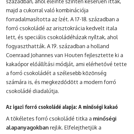
században, ahol eleinte szintén keserűen itták,
majd a cukorral való kombinációja
forradalmasította az ízét. A 17-18. században a
forró csokoládé az arisztokrácia kedvelt itala
lett, és speciális csokoládéházak nyíltak, ahol
fogyaszthatták. A 19. században a holland
Coenraad Johannes van Houten fejlesztette ki a
kakaópor előállítási módját, ami elérhetővé tette
a forró csokoládét a szélesebb közönség
számára is, és megkezdődött a modern forró
csokoládé diadalútja.
Az igazi forró csokoládé alapja: A minőségi kakaó
A tökéletes forró csokoládé titka a
minőségi
alapanyagokban
rejlik. Elfelejthetjük a