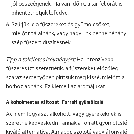
jól összeérjenek. Ha van időnk, akár fél órát is
pihentethetjük lefedve.
Szűrjük le a fűszereket és gyümölcsöket,
mielőtt tálalnánk, vagy hagyjunk benne néhány
szép fűszert díszítésnek.
Tipp a tökéletes ízélményért:
Ha intenzívebb
fűszeres ízt szeretnénk, a fűszereket előzőleg
száraz serpenyőben pirítsuk meg kissé, mielőtt a
borhoz adnánk. Ez kiemeli az aromájukat.
Alkoholmentes változat: Forralt gyümölcslé
Aki nem fogyaszt alkoholt, vagy gyerekeknek is
szeretne kedveskedni, annak a forralt gyümölcslé
kiváló alternatíva. Almabor, szőlőlé vagy áfonyalé