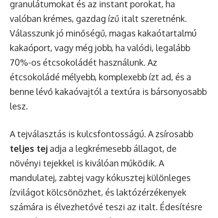
granulátumokat és az instant porokat, ha
valóban krémes, gazdag ízű italt szeretnénk.
Válasszunk jó minőségű, magas kakaótartalmú
kakaóport, vagy még jobb, ha valódi, legalább
70%-os étcsokoládét használunk. Az
étcsokoládé mélyebb, komplexebb ízt ad, és a
benne lévő kakaóvajtól a textúra is bársonyosabb
lesz.
A tejválasztás is kulcsfontosságú. A zsírosabb
teljes tej
adja a legkrémesebb állagot, de
növényi tejekkel is kiválóan működik. A
mandulatej, zabtej vagy kókusztej különleges
ízvilágot kölcsönözhet, és laktózérzékenyek
számára is élvezhetővé teszi az italt. Édesítésre