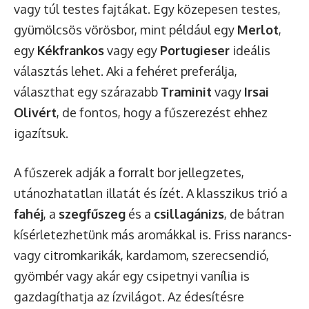
vagy túl testes fajtákat. Egy közepesen testes,
gyümölcsös vörösbor, mint például egy
Merlot
,
egy
Kékfrankos
vagy egy
Portugieser
ideális
választás lehet. Aki a fehéret preferálja,
választhat egy szárazabb
Traminit
vagy
Irsai
Olivért
, de fontos, hogy a fűszerezést ehhez
igazítsuk.
A fűszerek adják a forralt bor jellegzetes,
utánozhatatlan illatát és ízét. A klasszikus trió a
fahéj
, a
szegfűszeg
és a
csillagánizs
, de bátran
kísérletezhetünk más aromákkal is. Friss narancs-
vagy citromkarikák, kardamom, szerecsendió,
gyömbér vagy akár egy csipetnyi vanília is
gazdagíthatja az ízvilágot. Az édesítésre