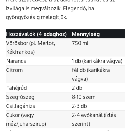
ízvilága is megváltozik. Elegendő, ha
gyöngyözésig melegítjük.
Hozzávalók (4 adaghoz)
Mennyiség
Vörösbor (pl. Merlot,
750 ml
Kékfrankos)
Narancs
1 db (karikákra vágva)
Citrom
fél db (karikákra
vágva)
Fahéjrúd
2 db
Szegfűszeg
8-10 szem
Csillagánizs
2-3 db
Cukor (vagy
2-4 evőkanál (ízlés
méz/juharszirup)
szerint)