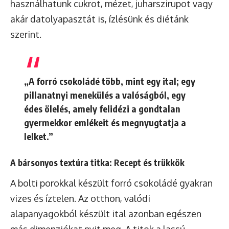
használhatunk cukrot, mézet, juharszirupot vagy
akár datolyapasztát is, ízlésünk és diétánk
szerint.
„A forró csokoládé több, mint egy ital; egy
pillanatnyi menekülés a valóságból, egy
édes ölelés, amely felidézi a gondtalan
gyermekkor emlékeit és megnyugtatja a
lelket.”
A bársonyos textúra titka: Recept és trükkök
A bolti porokkal készült forró csokoládé gyakran
vizes és íztelen. Az otthon, valódi
alapanyagokból készült ital azonban egészen