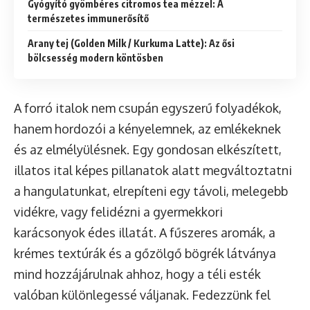
Gyógyító gyömbéres citromos tea mézzel: A
természetes immunerősítő
Arany tej (Golden Milk / Kurkuma Latte): Az ősi
bölcsesség modern köntösben
A forró italok nem csupán egyszerű folyadékok,
hanem hordozói a kényelemnek, az emlékeknek
és az elmélyülésnek. Egy gondosan elkészített,
illatos ital képes pillanatok alatt megváltoztatni
a hangulatunkat, elrepíteni egy távoli, melegebb
vidékre, vagy felidézni a gyermekkori
karácsonyok édes illatát. A fűszeres aromák, a
krémes textúrák és a gőzölgő bögrék látványa
mind hozzájárulnak ahhoz, hogy a téli esték
valóban különlegessé váljanak. Fedezzünk fel