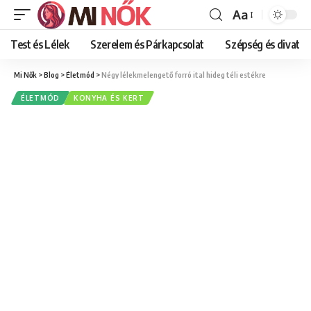
Aa
Font
Resizer
Test és Lélek
Szerelem és Párkapcsolat
Szépség és divat
Mi Nők
>
Blog
>
Életmód
>
Négy lélekmelengető forró ital hideg téli estékre
ÉLETMÓD
KONYHA ÉS KERT