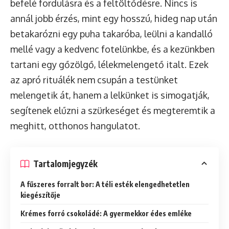
befelé fordulásra és a feltöltődésre. Nincs is
annál jobb érzés, mint egy hosszú, hideg nap után
betakarózni egy puha takaróba, leülni a kandalló
mellé vagy a kedvenc fotelünkbe, és a kezünkben
tartani egy gőzölgő, lélekmelengető italt. Ezek
az apró rituálék nem csupán a testünket
melengetik át, hanem a lelkünket is simogatják,
segítenek elűzni a szürkeséget és megteremtik a
meghitt, otthonos hangulatot.
Tartalomjegyzék
A fűszeres forralt bor: A téli esték elengedhetetlen
kiegészítője
Krémes forró csokoládé: A gyermekkor édes emléke