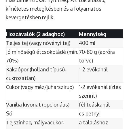
más dimenziókat nyit meg. A titok a lassú,
kíméletes melegítésben és a folyamatos
kevergetésben rejlik.
Hozzávalók (2 adaghoz)
Mennyiség
Teljes tej (vagy növényi tej)
400 ml
Jó minőségű étcsokoládé (min.
70-80 g (apróra
70%)
törve)
Kakaópor (holland típusú,
1-2 evőkanál
cukrozatlan)
Cukor (vagy méz/juharszirup)
1-2 evőkanál (ízlés
szerint)
Vanília kivonat (opcionális)
fél teáskanál
Só
csipetnyi
Tejszínhab, mályvacukor,
a tálaláshoz