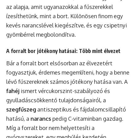
az alapja, amit ugyanazokkal a fűszerekkel
ízesíthetünk, mint a bort. Különösen finom egy
kevés narancslével kiegészítve, és egy csipetnyi
gyömbérrel megbolondítva.
A forralt bor jótékony hatásai: Több mint élvezet
Bár a forralt bort elsősorban az élvezetért
fogyasztjuk, érdemes megemlíteni, hogy a benne
lévő fűszereknek számos jótékony hatása van. A
fahéj
ismert vércukorszint-szabályozó és
gyulladáscsökkentő tulajdonságairól, a
szegfűszeg
antiszeptikus és fájdalomcsillapító
hatású, a
narancs
pedig C-vitaminban gazdag.
Míg a forralt bor nem helyettesíti a
gyógyszereket, egy meghűlés kezdetén