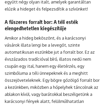
együtt négy olyan italt, amelyek garantáltan
elűzik a hideget és felpezsdítik a szívünket!
A fűszeres forralt bor: A téli esték
elengedhetetlen kiegészítője
Amikor a hideg beköszönt, és a karácsonyi
vásárok illata lengi be a levegőt, szinte
automatikusan eszünkbe jut a forralt bor. Ez az
évszázados tradícióval bíró, illatos nedű nem
csupán egy ital, hanem egy életérzés, egy
szimbóluma a téli ünnepeknek és a meghitt
összejöveteleknek. Egy bögre gőzölgő forralt bor
a kezünkben, miközben a hópelyhek táncolnak az
ablakon kívül, vagy barátokkal beszélgetünk a
karácsonyi fények alatt, felülmúlhatatlan