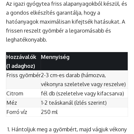
Az igazi gyógytea friss alapanyagokból készül, és
a gondos elkészítés garantálja, hogy a
hatóanyagok maximálisan kifejtsék hatásukat. A
frissen reszelt gyömbér a legaromásabb és
leghatékonyabb.
Hozzávalók
Mennyiség
(1 adaghoz)
Friss gyömbér
2-3 cm-es darab (hámozva,
vékonyra szeletelve vagy reszelve)
Citrom
fél db (szeletelve vagy kifacsarva)
Méz
1-2 teáskanál (ízlés szerint)
Forró víz
250 ml
Hántoljuk meg a gyömbért, majd vágjuk vékony