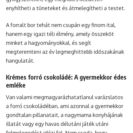
enyhítheti a tüneteket és átmelegítheti a testet.
A forralt bor tehát nem csupán egy finom ital,
hanem egy igazi téli élmény, amely összeköt
minket a hagyományokkal, és segít
megteremteni az év legmeghittebb időszakának
hangulatát.
Krémes forró csokoládé: A gyermekkor édes
emléke
Van valami megmagyarázhatatlanul varázslatos
a forró csokoládéban, ami azonnal a gyermekkor
gondtalan pillanatait, a nagymama konyhájának
illatát vagy egy havas délutáni játék utáni
felmelegedést idézi fel. Nem csoda, hogy