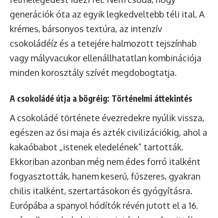
generációk óta az egyik legkedveltebb téli ital. A
krémes, bársonyos textúra, az intenzív
csokoládéíz és a tetejére halmozott tejszínhab
vagy mályvacukor ellenállhatatlan kombinációja
minden korosztály szívét megdobogtatja.
A csokoládé útja a bögréig: Történelmi áttekintés
A csokoládé története évezredekre nyúlik vissza,
egészen az ősi maja és azték civilizációkig, ahol a
kakaóbabot „istenek eledelének” tartották.
Ekkoriban azonban még nem édes forró italként
fogyasztották, hanem keserű, fűszeres, gyakran
chilis italként, szertartásokon és gyógyításra.
Európába a spanyol hódítók révén jutott el a 16.