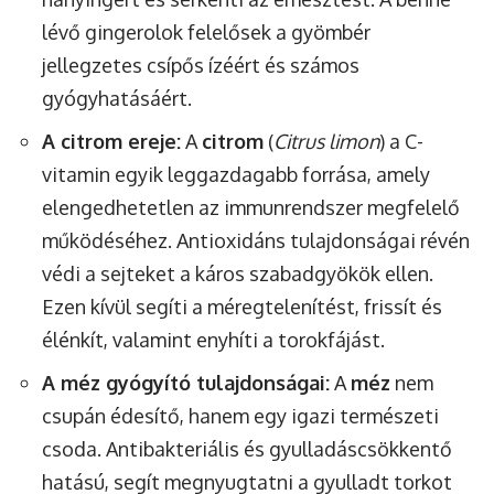
lévő gingerolok felelősek a gyömbér
jellegzetes csípős ízéért és számos
gyógyhatásáért.
A citrom ereje:
A
citrom
(
Citrus limon
) a C-
vitamin egyik leggazdagabb forrása, amely
elengedhetetlen az immunrendszer megfelelő
működéséhez. Antioxidáns tulajdonságai révén
védi a sejteket a káros szabadgyökök ellen.
Ezen kívül segíti a méregtelenítést, frissít és
élénkít, valamint enyhíti a torokfájást.
A méz gyógyító tulajdonságai:
A
méz
nem
csupán édesítő, hanem egy igazi természeti
csoda. Antibakteriális és gyulladáscsökkentő
hatású, segít megnyugtatni a gyulladt torkot