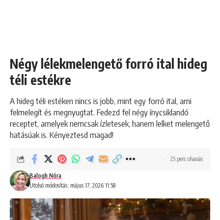
Négy lélekmelengető forró ital hideg
téli estékre
A hideg téli estéken nincs is jobb, mint egy forró ital, ami
felmelegít és megnyugtat. Fedezd fel négy ínycsiklandó
receptet, amelyek nemcsak ízletesek, hanem lelket melengető
hatásúak is. Kényeztesd magad!
25 perc olvasás
Balogh Nóra
Utolsó módosítás: május 17, 2026 11:58