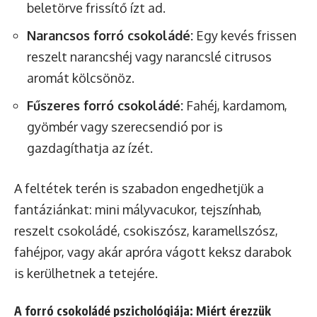
beletörve frissítő ízt ad.
Narancsos forró csokoládé:
Egy kevés frissen
reszelt narancshéj vagy narancslé citrusos
aromát kölcsönöz.
Fűszeres forró csokoládé:
Fahéj, kardamom,
gyömbér vagy szerecsendió por is
gazdagíthatja az ízét.
A feltétek terén is szabadon engedhetjük a
fantáziánkat: mini mályvacukor, tejszínhab,
reszelt csokoládé, csokiszósz, karamellszósz,
fahéjpor, vagy akár apróra vágott keksz darabok
is kerülhetnek a tetejére.
A forró csokoládé pszichológiája: Miért érezzük