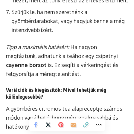
mézet, mert az tönkreteszi az értékes enzimeit.
Szűrjük le, ha nem szeretnénk a
gyömbérdarabokat, vagy hagyjuk benne a még
intenzívebb ízért.
Tipp a maximális hatásért:
Ha nagyon
megfáztunk, adhatunk a teához egy csipetnyi
cayenne borsot
is. Ez segíti a vérkeringést és
felgyorsítja a méregtelenítést.
Variációk és kiegészítők: Mivel tehetjük még
különlegesebbé?
A gyömbéres citromos tea alapreceptje számos
módon variálható, hogy még izgalmasabbá és
hatékonyabbá tegyük.