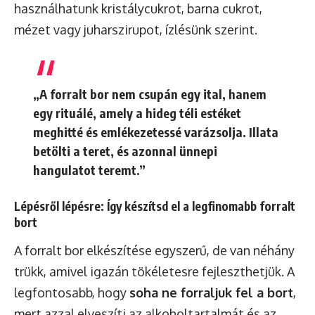
használhatunk kristálycukrot, barna cukrot,
mézet vagy juharszirupot, ízlésünk szerint.
„A forralt bor nem csupán egy ital, hanem
egy rituálé, amely a hideg téli estéket
meghitté és emlékezetessé varázsolja. Illata
betölti a teret, és azonnal ünnepi
hangulatot teremt.”
Lépésről lépésre: Így készítsd el a legfinomabb forralt
bort
A forralt bor elkészítése egyszerű, de van néhány
trükk, amivel igazán tökéletesre fejleszthetjük. A
legfontosabb, hogy
soha ne forraljuk fel a bort
,
mert azzal elveszíti az alkoholtartalmát és az