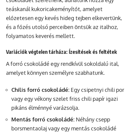
csokoládét szeretnénk, adhatunk hozzá egy
teáskanál kukoricakeményítőt, amelyet
előzetesen egy kevés hideg tejben elkevertünk,
és a főzés utolsó perceiben öntsük az italhoz,
folyamatos keverés mellett.
Variációk végtelen tárháza: Ízesítések és feltétek
A forró csokoládé egy rendkívül sokoldalú ital,
amelyet könnyen személyre szabhatunk.
Chilis forró csokoládé:
Egy csipetnyi chili por
vagy egy vékony szelet friss chili papír igazi
pikáns élménnyé varázsolja.
Mentás forró csokoládé:
Néhány csepp
borsmentaolaj vagy egy mentás csokoládé