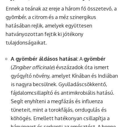
Ennek a teának az ereje a három fő összetevő, a
gyömbér, a citrom és a méz szinergikus
hatásában rejlik, amelyek együttesen
hatványozottan fejtik ki jótékony
tulajdonságaikat.
A gyömbér áldásos hatásai:
A
gyömbér
(
Zingiber officinale
) évszázadok óta ismert
gyógyító növény, amelyet Kínában és Indiában
is nagyra becsülnek. Gyulladáscsökkentő,
fájdalomcsillapító és antimikrobiális hatású.
Segít enyhíteni a megfázás és influenza
tüneteit, mint a torokfájás, orrdugulás és
köhögés. Emellett hatékonyan csillapítja a
hányingert és serkenti az emésztést. A benne