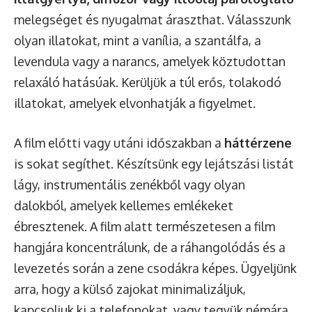
melegséget és nyugalmat áraszthat. Válasszunk
olyan illatokat, mint a vanília, a szantálfa, a
levendula vagy a narancs, amelyek köztudottan
relaxáló hatásúak. Kerüljük a túl erős, tolakodó
illatokat, amelyek elvonhatják a figyelmet.
A film előtti vagy utáni időszakban a
háttérzene
is sokat segíthet. Készítsünk egy lejátszási listát
lágy, instrumentális zenékből vagy olyan
dalokból, amelyek kellemes emlékeket
ébresztenek. A film alatt természetesen a film
hangjára koncentrálunk, de a ráhangolódás és a
levezetés során a zene csodákra képes. Ügyeljünk
arra, hogy a külső zajokat minimalizáljuk,
kapcsoljuk ki a telefonokat, vagy tegyük némára