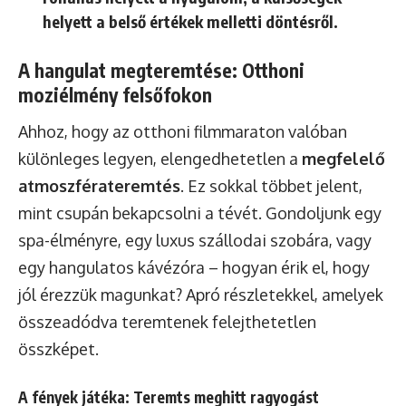
helyett a belső értékek melletti döntésről.
A hangulat megteremtése: Otthoni
moziélmény felsőfokon
Ahhoz, hogy az otthoni filmmaraton valóban
különleges legyen, elengedhetetlen a
megfelelő
atmoszférateremtés
. Ez sokkal többet jelent,
mint csupán bekapcsolni a tévét. Gondoljunk egy
spa-élményre, egy luxus szállodai szobára, vagy
egy hangulatos kávézóra – hogyan érik el, hogy
jól érezzük magunkat? Apró részletekkel, amelyek
összeadódva teremtenek felejthetetlen
összképet.
A fények játéka: Teremts meghitt ragyogást