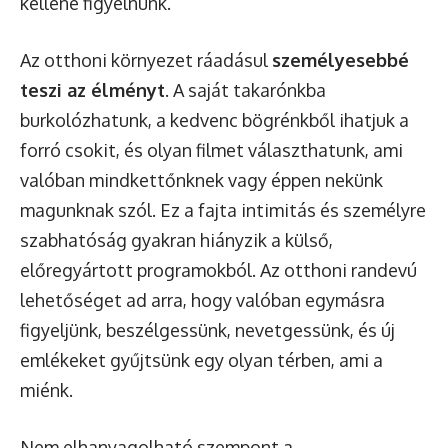
kellene figyelnünk.
Az otthoni környezet ráadásul
személyesebbé
teszi az élményt
. A saját takarónkba
burkolózhatunk, a kedvenc bögrénkből ihatjuk a
forró csokit, és olyan filmet választhatunk, ami
valóban mindkettőnknek vagy éppen nekünk
magunknak szól. Ez a fajta intimitás és személyre
szabhatóság gyakran hiányzik a külső,
előregyártott programokból. Az otthoni randevú
lehetőséget ad arra, hogy valóban egymásra
figyeljünk, beszélgessünk, nevetgessünk, és új
emlékeket gyűjtsünk egy olyan térben, ami a
miénk.
Nem elhanyagolható szempont a