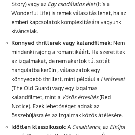
Story) vagy az
Egy csodálatos élet
(It’s a
Wonderful Life) is remek választás lehet, ha az
emberi kapcsolatok komplexitására vagyunk
kíváncsiak.
Könnyed thrillerek vagy kalandfilmek:
Nem
mindenki rajong a romantikáért. Ha szeretitek
az izgalmakat, de nem akartok túl sötét
hangulatba kerülni, válasszatok egy
könnyedebb thrillert, mint például a
Határeset
(The Old Guard) vagy egy izgalmas
kalandfilmet, mint a
Vörös értesítés
(Red
Notice). Ezek lehetőséget adnak az
összebújásra és az izgalmak közös átélésére.
Időtlen klasszikusok:
A
Casablanca
, az
Elfújta