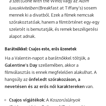
a szél
(Gone with the Wind) vagy az
Álom
luxuskivitelben
(Breakfast at Tiffany’s) sosem
mennek ki a divatból. Ezek a filmek nemcsak
szórakoztatóak, hanem a filmtörténet egy-egy
szeletét is bemutatják, és remek beszélgetési
alapot adnak.
Barátnőkkel: Csajos este, erős üzenetek
Ha a Valentin-napot a barátnőkkel töltjük, a
Galentine’s Day
szellemében, akkor a
filmválasztás is ennek megfelelően alakulhat. A
hangsúly az
önfeledt szórakozáson, a
nevetésen és az erős női karaktereken
van.
Csajos vígjátékok:
A
Koszorúslányok