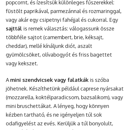
popcornt, és ízesítsük különleges fűszerekkel:
füstölt paprikával, parmezánnal és rozmaringgal,
vagy akár egy csipetnyi fahéjjal és cukorral. Egy
sajttál
is remek választás: válogassunk össze
többféle sajtot (camembert, brie, kéksajt,
cheddar), mellé kínáljunk diót, aszalt
gyümölcsöket, olívabogyót és friss bagettet
vagy kekszet.
A
mini szendvicsek vagy falatkák
is szóba
jöhetnek. Készíthetünk például caprese nyársakat
(mozzarella, koktélparadicsom, bazsalikom), vagy
mini bruschettákat. A lényeg, hogy könnyen
kézben tartható, és ne igényeljen túl sok
odafigyelést az evés. Kerüljük a túl bonyolult,