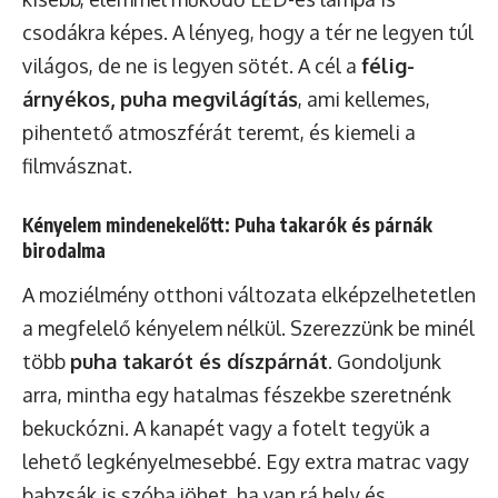
csodákra képes. A lényeg, hogy a tér ne legyen túl
világos, de ne is legyen sötét. A cél a
félig-
árnyékos, puha megvilágítás
, ami kellemes,
pihentető atmoszférát teremt, és kiemeli a
filmvásznat.
Kényelem mindenekelőtt: Puha takarók és párnák
birodalma
A moziélmény otthoni változata elképzelhetetlen
a megfelelő kényelem nélkül. Szerezzünk be minél
több
puha takarót és díszpárnát
. Gondoljunk
arra, mintha egy hatalmas fészekbe szeretnénk
bekuckózni. A kanapét vagy a fotelt tegyük a
lehető legkényelmesebbé. Egy extra matrac vagy
babzsák is szóba jöhet, ha van rá hely és