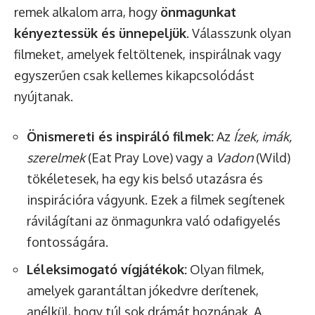
remek alkalom arra, hogy
önmagunkat
kényeztessük és ünnepeljük
. Válasszunk olyan
filmeket, amelyek feltöltenek, inspirálnak vagy
egyszerűen csak kellemes kikapcsolódást
nyújtanak.
Önismereti és inspiráló filmek:
Az
Ízek, imák,
szerelmek
(Eat Pray Love) vagy a
Vadon
(Wild)
tökéletesek, ha egy kis belső utazásra és
inspirációra vágyunk. Ezek a filmek segítenek
rávilágítani az önmagunkra való odafigyelés
fontosságára.
Léleksimogató vígjátékok:
Olyan filmek,
amelyek garantáltan jókedvre derítenek,
anélkül, hogy túl sok drámát hoznának. A