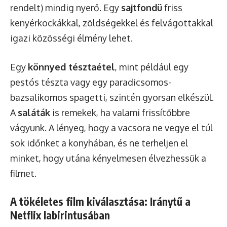
rendelt) mindig nyerő. Egy
sajtfondü
friss
kenyérkockákkal, zöldségekkel és felvágottakkal
igazi közösségi élmény lehet.
Egy
könnyed tésztaétel
, mint például egy
pestós tészta vagy egy paradicsomos-
bazsalikomos spagetti, szintén gyorsan elkészül.
A
saláták
is remekek, ha valami frissítőbbre
vágyunk. A lényeg, hogy a vacsora ne vegye el túl
sok időnket a konyhában, és ne terheljen el
minket, hogy utána kényelmesen élvezhessük a
filmet.
A tökéletes film kiválasztása: Iránytű a
Netflix labirintusában