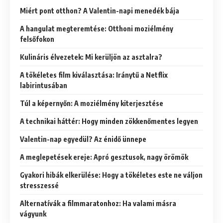
Miért pont otthon? A Valentin-napi menedék bája
A hangulat megteremtése: Otthoni moziélmény
felsőfokon
Kulináris élvezetek: Mi kerüljön az asztalra?
A tökéletes film kiválasztása: Iránytű a Netflix
labirintusában
Túl a képernyőn: A moziélmény kiterjesztése
A technikai háttér: Hogy minden zökkenőmentes legyen
Valentin-nap egyedül? Az énidő ünnepe
A meglepetések ereje: Apró gesztusok, nagy örömök
Gyakori hibák elkerülése: Hogy a tökéletes este ne váljon
stresszessé
Alternatívák a filmmaratonhoz: Ha valami másra
vágyunk