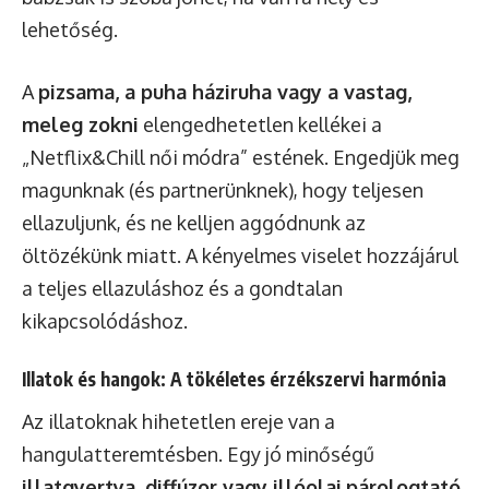
lehetőség.
A
pizsama, a puha háziruha vagy a vastag,
meleg zokni
elengedhetetlen kellékei a
„Netflix&Chill női módra” estének. Engedjük meg
magunknak (és partnerünknek), hogy teljesen
ellazuljunk, és ne kelljen aggódnunk az
öltözékünk miatt. A kényelmes viselet hozzájárul
a teljes ellazuláshoz és a gondtalan
kikapcsolódáshoz.
Illatok és hangok: A tökéletes érzékszervi harmónia
Az illatoknak hihetetlen ereje van a
hangulatteremtésben. Egy jó minőségű
illatgyertya, diffúzor vagy illóolaj párologtató