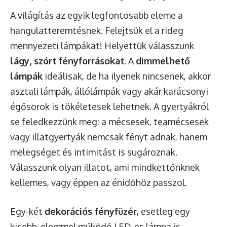
A világítás az egyik legfontosabb eleme a
hangulatteremtésnek. Felejtsük el a rideg
mennyezeti lámpákat! Helyettük válasszunk
lágy, szórt fényforrásokat
. A
dimmelhető
lámpák
ideálisak, de ha ilyenek nincsenek, akkor
asztali lámpák, állólámpák vagy akár karácsonyi
égősorok is tökéletesek lehetnek. A gyertyákról
se feledkezzünk meg: a mécsesek, teamécsesek
vagy illatgyertyák nemcsak fényt adnak, hanem
melegséget és intimitást is sugároznak.
Válasszunk olyan illatot, ami mindkettőnknek
kellemes, vagy éppen az énidőhöz passzol.
Egy-két
dekorációs fényfüzér
, esetleg egy
kisebb, elemmel működő LED-es lámpa is