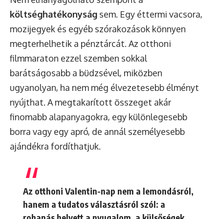
költséghatékonyság
sem. Egy éttermi vacsora,
mozijegyek és egyéb szórakozások könnyen
megterhelhetik a pénztárcát. Az otthoni
filmmaraton ezzel szemben sokkal
barátságosabb a büdzsével, miközben
ugyanolyan, ha nem még élvezetesebb élményt
nyújthat. A megtakarított összeget akár
finomabb alapanyagokra, egy különlegesebb
borra vagy egy apró, de annál személyesebb
ajándékra fordíthatjuk.
Az otthoni Valentin-nap nem a lemondásról,
hanem a tudatos választásról szól: a
rohanás helyett a nyugalom, a külsőségek