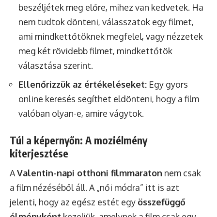
beszéljétek meg előre, mihez van kedvetek. Ha
nem tudtok dönteni, válasszatok egy filmet,
ami mindkettőtöknek megfelel, vagy nézzetek
meg két rövidebb filmet, mindkettőtök
választása szerint.
Ellenőrizzük az értékeléseket:
Egy gyors
online keresés segíthet eldönteni, hogy a film
valóban olyan-e, amire vágytok.
Túl a képernyőn: A moziélmény
kiterjesztése
A
Valentin-napi otthoni filmmaraton
nem csak
a film nézéséből áll. A „női módra” itt is azt
jelenti, hogy az egész estét egy
összefüggő
élményként
kezeljük, amelynek a film csak egy