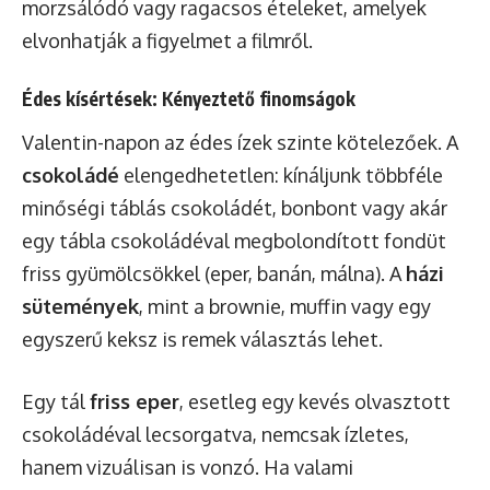
morzsálódó vagy ragacsos ételeket, amelyek
elvonhatják a figyelmet a filmről.
Édes kísértések: Kényeztető finomságok
Valentin-napon az édes ízek szinte kötelezőek. A
csokoládé
elengedhetetlen: kínáljunk többféle
minőségi táblás csokoládét, bonbont vagy akár
egy tábla csokoládéval megbolondított fondüt
friss gyümölcsökkel (eper, banán, málna). A
házi
sütemények
, mint a brownie, muffin vagy egy
egyszerű keksz is remek választás lehet.
Egy tál
friss eper
, esetleg egy kevés olvasztott
csokoládéval lecsorgatva, nemcsak ízletes,
hanem vizuálisan is vonzó. Ha valami