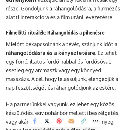
része. Gondoljunk a ráhangolódásra, a filmnézés
alatti interakcióra és a film utáni levezetésre.
Filmelőtti rituálék: Ráhangolódás a pihenésre
Mielőtt bekapcsolnánk a tévét, szánjunk időt a
ráhangolódásra és a kényeztetésre
. Ez lehet
egy forró, illatos fürdő habbal és fürdősóval,
esetleg egy arcmaszk vagy egy könnyed
masszázs. A cél, hogy lelassuljunk, elengedjük a
nap feszültségét és ráhangolódjunk az estére.
Ha partnerünkkel vagyunk, ez lehet egy közös
készülődés, egy pohár bor melletti beszélgetés,
vagy akár egy könnyed, közös főzés. A lényeg,