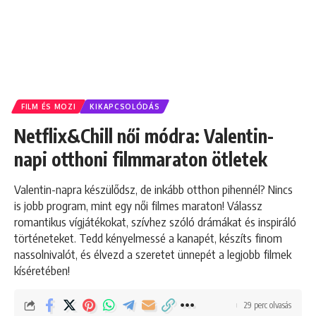
FILM ÉS MOZI
KIKAPCSOLÓDÁS
Netflix&Chill női módra: Valentin-
napi otthoni filmmaraton ötletek
Valentin-napra készülődsz, de inkább otthon pihennél? Nincs
is jobb program, mint egy női filmes maraton! Válassz
romantikus vígjátékokat, szívhez szóló drámákat és inspiráló
történeteket. Tedd kényelmessé a kanapét, készíts finom
nassolnivalót, és élvezd a szeretet ünnepét a legjobb filmek
kíséretében!
29 perc olvasás