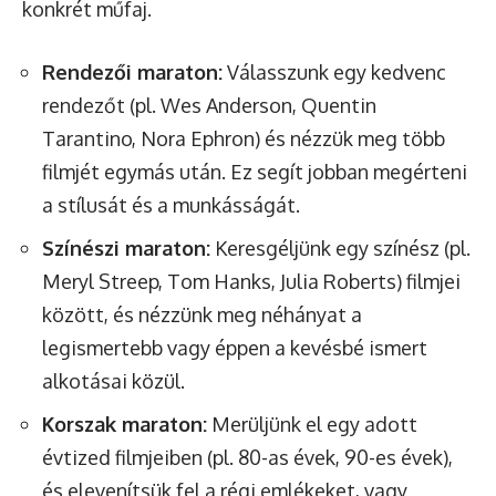
konkrét műfaj.
Rendezői maraton:
Válasszunk egy kedvenc
rendezőt (pl. Wes Anderson, Quentin
Tarantino, Nora Ephron) és nézzük meg több
filmjét egymás után. Ez segít jobban megérteni
a stílusát és a munkásságát.
Színészi maraton:
Keresgéljünk egy színész (pl.
Meryl Streep, Tom Hanks, Julia Roberts) filmjei
között, és nézzünk meg néhányat a
legismertebb vagy éppen a kevésbé ismert
alkotásai közül.
Korszak maraton:
Merüljünk el egy adott
évtized filmjeiben (pl. 80-as évek, 90-es évek),
és elevenítsük fel a régi emlékeket, vagy