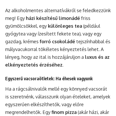
Az alkoholmentes alternatívákról se feledkezzünk
meg! Egy
házi készítésű limonádé
friss
gyümölcsökkel, egy
különleges tea
(például
gyógytea vagy ízesített fekete tea), vagy egy
gazdag, krémes
forró csokoládé
tejszínhabbal és
mályvacukorral tökéletes kényeztetés lehet. A
lényeg, hogy az ital is hozzájáruljon a
luxus és az
elkényeztetés érzéséhez
.
Egyszerű vacsoraötletek: Ha éhesek vagyunk
Ha a rágcsálnivalók mellé egy könnyed vacsorát
is szeretnénk, válasszunk olyan ételeket, amelyek
egyszerűen elkészíthetők, vagy előre
megrendelhetők. Egy
finom pizza
(akár házi, akár