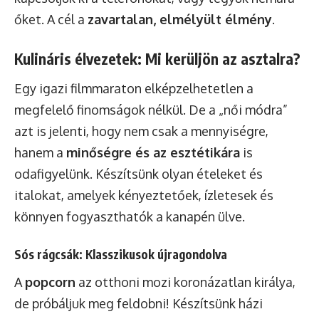
őket. A cél a
zavartalan, elmélyült élmény
.
Kulináris élvezetek: Mi kerüljön az asztalra?
Egy igazi filmmaraton elképzelhetetlen a
megfelelő finomságok nélkül. De a „női módra”
azt is jelenti, hogy nem csak a mennyiségre,
hanem a
minőségre és az esztétikára
is
odafigyelünk. Készítsünk olyan ételeket és
italokat, amelyek kényeztetőek, ízletesek és
könnyen fogyaszthatók a kanapén ülve.
Sós rágcsák: Klasszikusok újragondolva
A
popcorn
az otthoni mozi koronázatlan királya,
de próbáljuk meg feldobni! Készítsünk házi