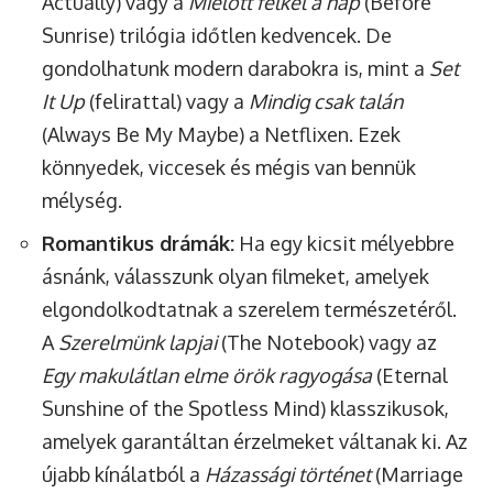
Actually) vagy a
Mielőtt felkel a nap
(Before
Sunrise) trilógia időtlen kedvencek. De
gondolhatunk modern darabokra is, mint a
Set
It Up
(felirattal) vagy a
Mindig csak talán
(Always Be My Maybe) a Netflixen. Ezek
könnyedek, viccesek és mégis van bennük
mélység.
Romantikus drámák:
Ha egy kicsit mélyebbre
ásnánk, válasszunk olyan filmeket, amelyek
elgondolkodtatnak a szerelem természetéről.
A
Szerelmünk lapjai
(The Notebook) vagy az
Egy makulátlan elme örök ragyogása
(Eternal
Sunshine of the Spotless Mind) klasszikusok,
amelyek garantáltan érzelmeket váltanak ki. Az
újabb kínálatból a
Házassági történet
(Marriage