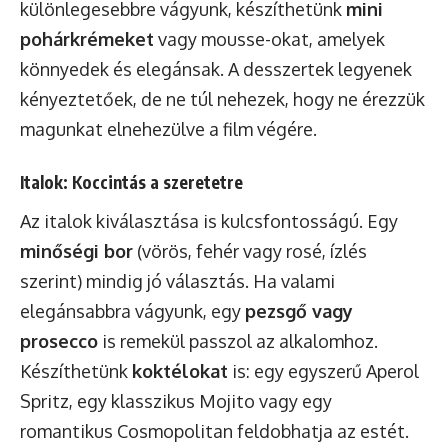
különlegesebbre vágyunk, készíthetünk
mini
pohárkrémeket
vagy mousse-okat, amelyek
könnyedek és elegánsak. A desszertek legyenek
kényeztetőek, de ne túl nehezek, hogy ne érezzük
magunkat elnehezülve a film végére.
Italok: Koccintás a szeretetre
Az italok kiválasztása is kulcsfontosságú. Egy
minőségi bor
(vörös, fehér vagy rosé, ízlés
szerint) mindig jó választás. Ha valami
elegánsabbra vágyunk, egy
pezsgő vagy
prosecco
is remekül passzol az alkalomhoz.
Készíthetünk
koktélokat
is: egy egyszerű Aperol
Spritz, egy klasszikus Mojito vagy egy
romantikus Cosmopolitan feldobhatja az estét.