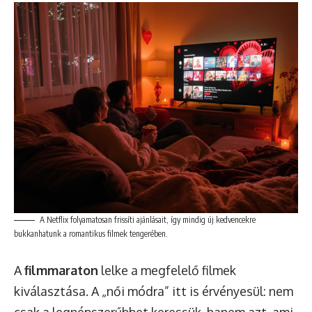
A Netflix folyamatosan frissíti ajánlásait, így mindig új kedvencekre
bukkanhatunk a romantikus filmek tengerében.
A
filmmaraton
lelke a megfelelő filmek
kiválasztása. A „női módra” itt is érvényesül: nem
csak a legnépszerűbbet keressük, hanem azt, ami