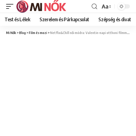
Aa
Font
Resizer
Test és Lélek
Szerelem és Párkapcsolat
Szépség és divat
Mi Nők
>
Blog
>
Film és mozi
>
Netflix&Chill női módra: Valentin-napi otthoni filmmaraton ötletek