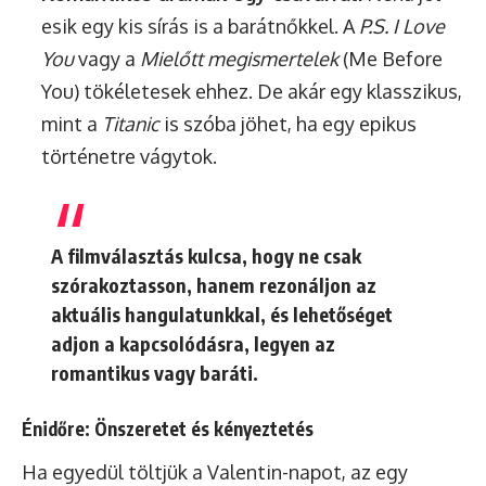
esik egy kis sírás is a barátnőkkel. A
P.S. I Love
You
vagy a
Mielőtt megismertelek
(Me Before
You) tökéletesek ehhez. De akár egy klasszikus,
mint a
Titanic
is szóba jöhet, ha egy epikus
történetre vágytok.
A filmválasztás kulcsa, hogy ne csak
szórakoztasson, hanem rezonáljon az
aktuális hangulatunkkal, és lehetőséget
adjon a kapcsolódásra, legyen az
romantikus vagy baráti.
Énidőre: Önszeretet és kényeztetés
Ha egyedül töltjük a Valentin-napot, az egy