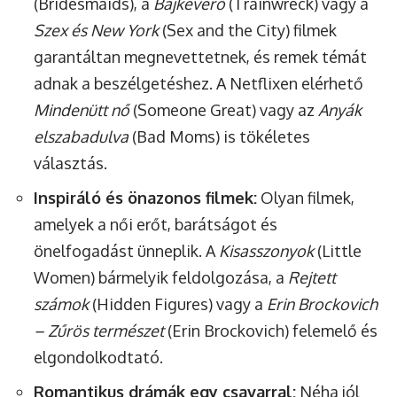
(Bridesmaids), a
Bajkeverő
(Trainwreck) vagy a
Szex és New York
(Sex and the City) filmek
garantáltan megnevettetnek, és remek témát
adnak a beszélgetéshez. A Netflixen elérhető
Mindenütt nő
(Someone Great) vagy az
Anyák
elszabadulva
(Bad Moms) is tökéletes
választás.
Inspiráló és önazonos filmek:
Olyan filmek,
amelyek a női erőt, barátságot és
önelfogadást ünneplik. A
Kisasszonyok
(Little
Women) bármelyik feldolgozása, a
Rejtett
számok
(Hidden Figures) vagy a
Erin Brockovich
– Zűrös természet
(Erin Brockovich) felemelő és
elgondolkodtató.
Romantikus drámák egy csavarral:
Néha jól