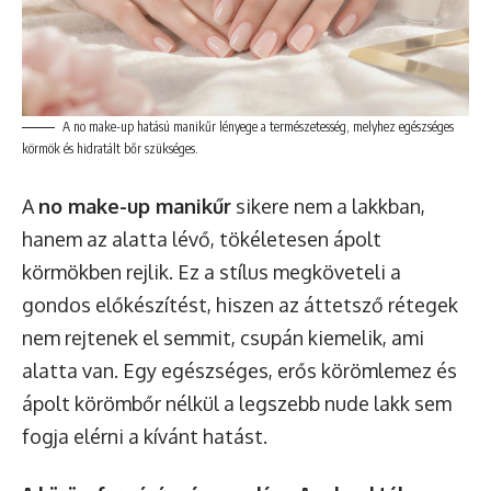
A no make-up hatású manikűr lényege a természetesség, melyhez egészséges
körmök és hidratált bőr szükséges.
A
no make-up manikűr
sikere nem a lakkban,
hanem az alatta lévő, tökéletesen ápolt
körmökben rejlik. Ez a stílus megköveteli a
gondos előkészítést, hiszen az áttetsző rétegek
nem rejtenek el semmit, csupán kiemelik, ami
alatta van. Egy egészséges, erős körömlemez és
ápolt körömbőr nélkül a legszebb nude lakk sem
fogja elérni a kívánt hatást.