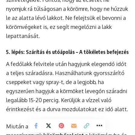
nyomjuk rá túlságosan a körömre, hogy ne húzzuk
le az alatta lévő lakkot. Ne felejtsük el bevonni a
körömvégeket is, ez segít megelőzni a lakk
lepattanását.
5. lépés: Szárítás és utóápolás – A tökéletes befejezés
A fedőlakk felvitele után hagyjunk elegendő időt
a teljes száradásra. Használhatunk gyorsszárító
cseppeket vagy spray-t, de a legjobb, ha
egyszerűen hagyjuk a körmöket levegőn száradni
legalább 15-20 percig. Kerüljük a vízzel való
érintkezést és a durva mozdulatokat ez idő alatt.
Miután a lakk teljesen megszáradt,