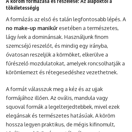
A köröm formázása és reszelése: Az alapoktól a
tökéletességig
A formázás az első és talán legfontosabb lépés. A
no make-up manikűr
esetében a természetes,
lágy ívek a dominánsak. Használjunk finom
szemcséjű reszelőt, és mindig egy irányba,
óvatosan reszeljük a körmöket, elkerülve a
fűrészelő mozdulatokat, amelyek roncsolhatják a
körömlemezt és rétegesedéshez vezethetnek.
A formát válasszuk meg a kéz és az ujjak
formájához illően. Az ovális, mandula vagy
squoval formák a legelterjedtebbek, mivel ezek
elegánsak és természetes hatásúak. A köröm
hossza legyen praktikus, de mégis kifinomult,