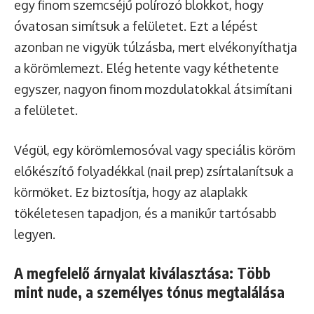
egy finom szemcséjű polírozó blokkot, hogy
óvatosan simítsuk a felületet. Ezt a lépést
azonban ne vigyük túlzásba, mert elvékonyíthatja
a körömlemezt. Elég hetente vagy kéthetente
egyszer, nagyon finom mozdulatokkal átsimítani
a felületet.
Végül, egy körömlemosóval vagy speciális köröm
előkészítő folyadékkal (nail prep) zsírtalanítsuk a
körmöket. Ez biztosítja, hogy az alaplakk
tökéletesen tapadjon, és a manikűr tartósabb
legyen.
A megfelelő árnyalat kiválasztása: Több
mint nude, a személyes tónus megtalálása