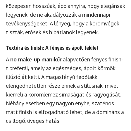
közepesen hosszúak, épp annyira, hogy elegánsak
legyenek, de ne akadályozzák a mindennapi
tevékenységeket. A lényeg, hogy a körömvégek
tiszták, erősek és hibátlanok legyenek.
Textúra és finish: A fényes és ápolt felület
A
no make-up manikűr
alapvetően fényes finish-
t preferál, amely az egészséges, ápolt körmök
illúzióját kelti. A magasfényű fedőlakk
elengedhetetlen része ennek a stílusnak, mivel
kiemeli a körömlemez simaságát és ragyogását.
Néhány esetben egy nagyon enyhe, szaténos
matt finish is elfogadható lehet, de a domináns a
csillogó, üveges hatás.