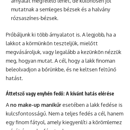
árnyalat megfelelő lehet, de különösen jól
mutatnak a semleges bézsek és a halvány
rózsaszínes-bézsek.
Próbáljunk ki több árnyalatot is. A legjobb, ha a
lakkot a körmünkön teszteljük, mielőtt
megvásároljuk, vagy legalább a kezünkön nézzük
meg, hogyan mutat. A cél, hogy a lakk finoman
beleolvadjon a bőrünkbe, és ne keltsen feltűnő
hatást.
Áttetsző vagy enyhén fedő: A kívánt hatás elérése
A
no make-up manikűr
esetében a lakk fedése is
kulcsfontosságú. Nem a teljes fedés a cél, hanem
egy finom fátyol, amely kiegyenlíti a körömlemez