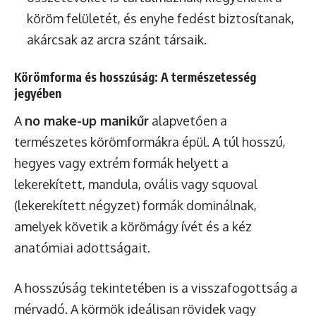
köröm felületét, és enyhe fedést biztosítanak,
akárcsak az arcra szánt társaik.
Körömforma és hosszúság: A természetesség
jegyében
A
no make-up manikűr
alapvetően a
természetes körömformákra épül. A túl hosszú,
hegyes vagy extrém formák helyett a
lekerekített, mandula, ovális vagy squoval
(lekerekített négyzet) formák dominálnak,
amelyek követik a körömágy ívét és a kéz
anatómiai adottságait.
A hosszúság tekintetében is a visszafogottság a
mérvadó. A körmök ideálisan rövidek vagy