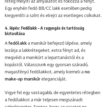
réteg mélyíti az árnyalatot és fokozza a fényt.
Egy enyhén fedő BB/CC lakk esetében pedig
kiegyenlíti a színt és elrejti az esetleges csíkokat.
4. lépés: Fedőlakk – A ragyogás és tartósság
biztosítása
A
fedőlakk
a manikűr befejező lépése, amely
lezárja a lakkrétegeket, extra fényt ad, és
megvédi a manikűrt a lepattanástól és a
kopástól. Válasszunk egy gyorsan száradó,
magasfényű fedőlakkot, amely kiemeli a
no
make-up manikűr
eleganciáját.
Vigye fel egy vastagabb, de egyenletes rétegben
a fedőlakkot a már teljesen megszáradt
színrétegekre. Fontos, hogy az ecsetet ne