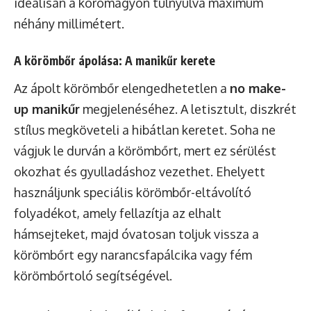
ideálisan a körömágyon túlnyúlva maximum
néhány millimétert.
A körömbőr ápolása: A manikűr kerete
Az ápolt körömbőr elengedhetetlen a
no make-
up manikűr
megjelenéséhez. A letisztult, diszkrét
stílus megköveteli a hibátlan keretet. Soha ne
vágjuk le durván a körömbőrt, mert ez sérülést
okozhat és gyulladáshoz vezethet. Ehelyett
használjunk speciális körömbőr-eltávolító
folyadékot, amely fellazítja az elhalt
hámsejteket, majd óvatosan toljuk vissza a
körömbőrt egy narancsfapálcika vagy fém
körömbőrtoló segítségével.