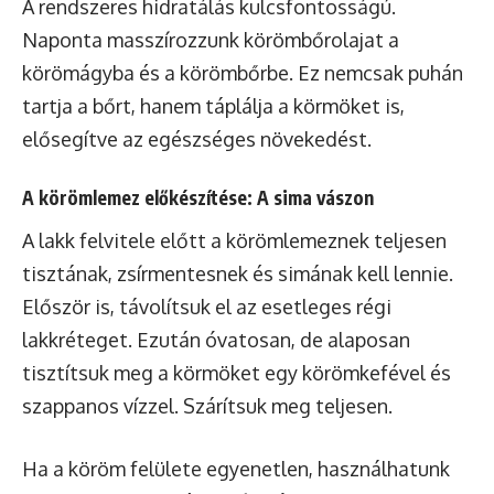
A rendszeres hidratálás kulcsfontosságú.
Naponta masszírozzunk körömbőrolajat a
körömágyba és a körömbőrbe. Ez nemcsak puhán
tartja a bőrt, hanem táplálja a körmöket is,
elősegítve az egészséges növekedést.
A körömlemez előkészítése: A sima vászon
A lakk felvitele előtt a körömlemeznek teljesen
tisztának, zsírmentesnek és simának kell lennie.
Először is, távolítsuk el az esetleges régi
lakkréteget. Ezután óvatosan, de alaposan
tisztítsuk meg a körmöket egy körömkefével és
szappanos vízzel. Szárítsuk meg teljesen.
Ha a köröm felülete egyenetlen, használhatunk