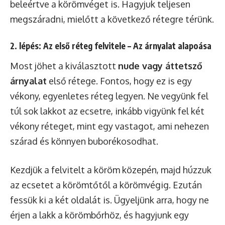
beleértve a körömvéget is. Hagyjuk teljesen
megszáradni, mielőtt a következő rétegre térünk.
2. lépés: Az első réteg felvitele – Az árnyalat alapoása
Most jöhet a kiválasztott
nude vagy áttetsző
árnyalat
első rétege. Fontos, hogy ez is egy
vékony, egyenletes réteg legyen. Ne vegyünk fel
túl sok lakkot az ecsetre, inkább vigyünk fel két
vékony réteget, mint egy vastagot, ami nehezen
szárad és könnyen buborékosodhat.
Kezdjük a felvitelt a köröm közepén, majd húzzuk
az ecsetet a körömtőtől a körömvégig. Ezután
fessük ki a két oldalát is. Ügyeljünk arra, hogy ne
érjen a lakk a körömbőrhöz, és hagyjunk egy