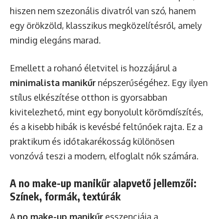
hiszen nem szezonális divatról van szó, hanem
egy örökzöld, klasszikus megközelítésről, amely
mindig elegáns marad.
Emellett a rohanó életvitel is hozzájárul a
minimalista manikűr
népszerűségéhez. Egy ilyen
stílus elkészítése otthon is gyorsabban
kivitelezhető, mint egy bonyolult körömdíszítés,
és a kisebb hibák is kevésbé feltűnőek rajta. Ez a
praktikum és időtakarékosság különösen
vonzóvá teszi a modern, elfoglalt nők számára.
A no make-up manikűr alapvető jellemzői:
Színek, formák, textúrák
A
no make-up manikűr
esszenciája a