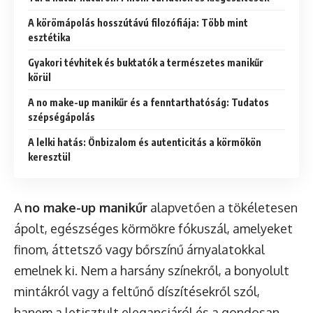
A körömápolás hosszútávú filozófiája: Több mint
esztétika
Gyakori tévhitek és buktatók a természetes manikűr
körül
A no make-up manikűr és a fenntarthatóság: Tudatos
szépségápolás
A lelki hatás: Önbizalom és autenticitás a körmökön
keresztül
A
no make-up manikűr
alapvetően a tökéletesen
ápolt, egészséges körmökre fókuszál, amelyeket
finom, áttetsző vagy bőrszínű árnyalatokkal
emelnek ki. Nem a harsány színekről, a bonyolult
mintákról vagy a feltűnő díszítésekről szól,
hanem a letisztult eleganciáról és a gondosan