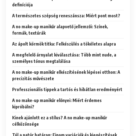
definíciója
A természetes szépség reneszánsza: Miért pont most?
A no make-up manikűr alapvető jellemzői: Színek,
formák, textúrák
Az ápolt körmök titka: Felkészülés a tökéletes alapra
A megfelelő árnyalat kiválasztása: Több mint nude, a
személyes tónus megtalálása
A no make-up manikűr elkészítésének lépései otthon: A
precizitás művészete
Professzionális tippek a tartós és hibátlan eredményért
A no make-up manikűr előnyei: Miért érdemes
kipróbálni?
Kinek ajánlott ez a stílus? A no make-up manikűr
célközönsége
Túl a natúr határon: Finom variációk és kiegészítések