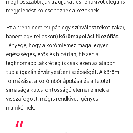
meghosszabbítják az ujjakat és rendkívül elegáns
megjelenést kölcsönöznek a kezeknek.
Ez a trend nem csupán egy színválasztékot takar,
hanem egy teljeskörű
körömápolási filozófiát
.
Lényege, hogy a körömlemez maga legyen
egészséges, erős és hibátlan, hiszen a
legfinomabb lakkréteg is csak ezen az alapon
tudja igazán érvényesíteni szépségét. A köröm
formázása, a körömbőr ápolása és a felület
simasága kulcsfontosságú elemei ennek a
visszafogott, mégis rendkívül igényes
manikűrnek.