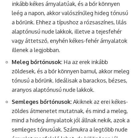
inkább kékes árnyalatúak, és a bőr könnyen
leég a napon, akkor valószínűleg hideg tónusú
a bőrünk. Ehhez a típushoz a rózsaszínes, lilás
alaptónusú nude lakkok, illetve a tejesfehér
vagy áttetsző, enyhén kékes-fehér árnyalatok
illenek a legjobban.
Meleg bőrtónusok:
Ha az erek inkább
zöldesek, és a bőr könnyen barnul, akkor meleg
tónusú a bőrünk. Ideálisak a barackos, bézses,
aranyos alaptónusú nude lakkok.
Semleges bőrtónusok:
Akiknek az erei kékes-
zöldes átmenetet mutatnak, és mind a meleg,
mind a hideg árnyalatok jól állnak nekik, azok a
semleges tónusúak. Számukra a legtöbb nude