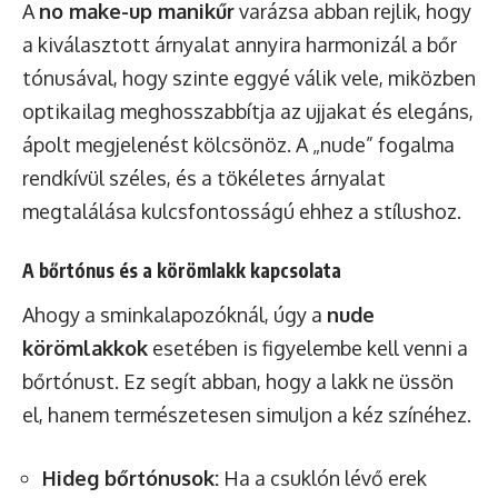
A
no make-up manikűr
varázsa abban rejlik, hogy
a kiválasztott árnyalat annyira harmonizál a bőr
tónusával, hogy szinte eggyé válik vele, miközben
optikailag meghosszabbítja az ujjakat és elegáns,
ápolt megjelenést kölcsönöz. A „nude” fogalma
rendkívül széles, és a tökéletes árnyalat
megtalálása kulcsfontosságú ehhez a stílushoz.
A bőrtónus és a körömlakk kapcsolata
Ahogy a sminkalapozóknál, úgy a
nude
körömlakkok
esetében is figyelembe kell venni a
bőrtónust. Ez segít abban, hogy a lakk ne üssön
el, hanem természetesen simuljon a kéz színéhez.
Hideg bőrtónusok:
Ha a csuklón lévő erek