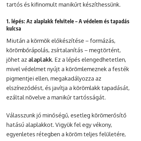
tartós és kifinomult manikűrt készíthessünk.
1. lépés: Az alaplakk felvitele – A védelem és tapadás
kulcsa
Miután a körmök előkészítése – formázás,
körömbőrápolás, zsírtalanítás – megtörtént,
jöhet az
alaplakk
. Ez a lépés elengedhetetlen,
mivel védelmet nyújt a körömlemeznek a festék
pigmentjei ellen, megakadályozza az
elszíneződést, és javítja a körömlakk tapadását,
ezáltal növelve a manikűr tartósságát.
Válasszunk jó minőségű, esetleg körömerősítő
hatású alaplakkot. Vigyük fel egy vékony,
egyenletes rétegben a köröm teljes felületére,