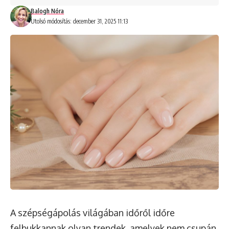
Balogh Nóra
Utolsó módosítás: december 31, 2025 11:13
A szépségápolás világában időről időre
felbukkannak olyan trendek, amelyek nem csupán