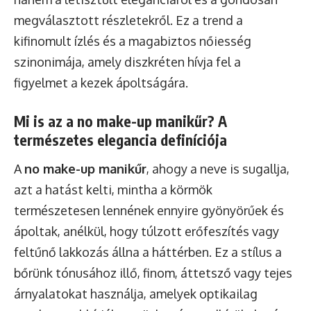
megválasztott részletekről. Ez a trend a
kifinomult ízlés és a magabiztos nőiesség
szinonimája, amely diszkréten hívja fel a
figyelmet a kezek ápoltságára.
Mi is az a no make-up manikűr? A
természetes elegancia definíciója
A
no make-up manikűr
, ahogy a neve is sugallja,
azt a hatást kelti, mintha a körmök
természetesen lennének ennyire gyönyörűek és
ápoltak, anélkül, hogy túlzott erőfeszítés vagy
feltűnő lakkozás állna a háttérben. Ez a stílus a
bőrünk tónusához illő, finom, áttetsző vagy tejes
árnyalatokat használja, amelyek optikailag