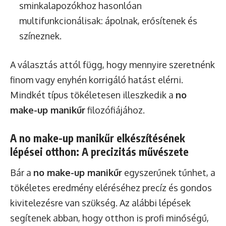
sminkalapozókhoz hasonlóan
multifunkcionálisak: ápolnak, erősítenek és
színeznek.
A választás attól függ, hogy mennyire szeretnénk
finom vagy enyhén korrigáló hatást elérni.
Mindkét típus tökéletesen illeszkedik a
no
make-up manikűr
filozófiájához.
A no make-up manikűr elkészítésének
lépései otthon: A precizitás művészete
Bár a
no make-up manikűr
egyszerűnek tűnhet, a
tökéletes eredmény eléréséhez precíz és gondos
kivitelezésre van szükség. Az alábbi lépések
segítenek abban, hogy otthon is profi minőségű,