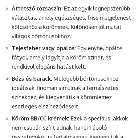
Áttetsző rózsaszín:
Ez az egyik legnépszerűbb
választás, amely egészséges, friss megjelenést
kölcsönöz a körömnek. Különösen jól mutat
világos bőrtónusokhoz.
Tejesfehér vagy opálos:
Egy enyhe, opálos
fátyol, amely lágyítja a köröm színét, és
rendkívül elegáns hatást kelt.
Bézs és barack:
Melegebb bőrtónusokhoz
ideálisak, finoman simulnak a természetes
színekhez, és kiegyenlítik a körömlemez
esetleges elszíneződéseit.
Köröm BB/CC krémek:
Ezek a speciális lakkok
nem csupán színt adnak, hanem ápoló
összetevőket is tartalmaznak, kiegyenlítik a