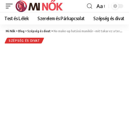
Aa
Font
Resizer
Test és Lélek
Szerelem és Párkapcsolat
Szépség és divat
Mi Nők
>
Blog
>
Szépség és divat
>
No make-up hatású manikűr – mit takar ez a természetes, visszafogott trend?
SZÉPSÉG ÉS DIVAT