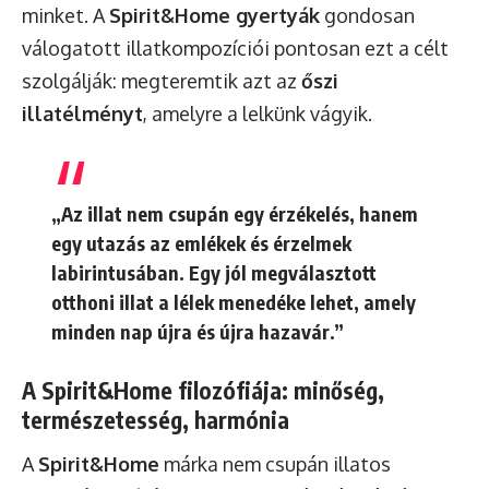
minket. A
Spirit&Home gyertyák
gondosan
válogatott illatkompozíciói pontosan ezt a célt
szolgálják: megteremtik azt az
őszi
illatélményt
, amelyre a lelkünk vágyik.
„Az illat nem csupán egy érzékelés, hanem
egy utazás az emlékek és érzelmek
labirintusában. Egy jól megválasztott
otthoni illat a lélek menedéke lehet, amely
minden nap újra és újra hazavár.”
A Spirit&Home filozófiája: minőség,
természetesség, harmónia
A
Spirit&Home
márka nem csupán illatos