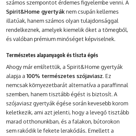
számos szempontot érdemes figyelembe venni. A
Spirit&Home gyertyák
nem csupán kellemes
illatúak, hanem számos olyan tulajdonsággal
rendelkeznek, amelyek kiemelik őket a tömegből,
és valóban prémium minőséget képviselnek.
Természetes alapanyagok és tiszta égés
Ahogy már említettük, a Spirit&Home gyertyák
alapja a
100% természetes szójaviasz
. Ez
nemcsak környezetbarát alternatíva a paraffinnal
szemben, hanem tisztább égést is biztosít. A
szójaviasz gyertyák égése során kevesebb korom
keletkezik, ami azt jelenti, hogy a levegő tisztább
marad otthonunkban, és a falakon, bútorokon
sem rakódik le fekete lerakódás. Emellett a