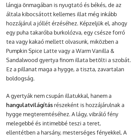
lángja önmagában is nyugtató és békés, de az
általa kibocsátott kellemes illat még inkább
hozzájárul a jóllét érzéséhez. Képzeljük el, ahogy
egy puha takaróba burkolózva, egy csésze forró
tea vagy kakaó mellett olvasunk, miközben a
Pumpkin Spice Latte vagy a Warm Vanilla &
Sandalwood gyertya finom illata betölti a szobát.
Ez a pillanat maga a hygge, a tiszta, zavartalan
boldogság.
A gyertyák nem csupán illatukkal, hanem a
hangulatvilágítás
részeként is hozzájárulnak a
hygge megteremtéséhez. A lágy, vibráló fény
melegebbé és intimebbé teszi a teret,
ellentétben a harsány, mesterséges fényekkel. A