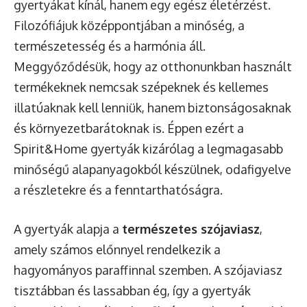
gyertyákat kínál, hanem egy egész életérzést.
Filozófiájuk középpontjában a minőség, a
természetesség és a harmónia áll.
Meggyőződésük, hogy az otthonunkban használt
termékeknek nemcsak szépeknek és kellemes
illatúaknak kell lenniük, hanem biztonságosaknak
és környezetbarátoknak is. Éppen ezért a
Spirit&Home gyertyák kizárólag a legmagasabb
minőségű alapanyagokból készülnek, odafigyelve
a részletekre és a fenntarthatóságra.
A gyertyák alapja a
természetes szójaviasz
,
amely számos előnnyel rendelkezik a
hagyományos paraffinnal szemben. A szójaviasz
tisztábban és lassabban ég, így a gyertyák