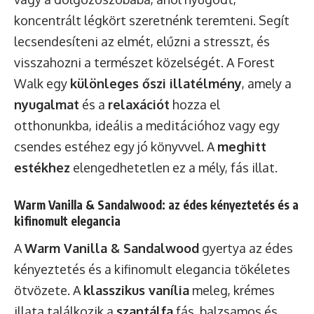
koncentrált légkört szeretnénk teremteni. Segít
lecsendesíteni az elmét, elűzni a stresszt, és
visszahozni a természet közelségét. A Forest
Walk egy
különleges őszi illatélmény
, amely a
nyugalmat
és a
relaxációt
hozza el
otthonunkba, ideális a meditációhoz vagy egy
csendes estéhez egy jó könyvvel. A
meghitt
estékhez
elengedhetetlen ez a mély, fás illat.
Warm Vanilla & Sandalwood: az édes kényeztetés és a
kifinomult elegancia
A
Warm Vanilla & Sandalwood
gyertya az édes
kényeztetés és a kifinomult elegancia tökéletes
ötvözete. A
klasszikus vanília
meleg, krémes
illata találkozik a
szantálfa
fás, balzsamos és