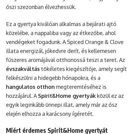
őszi szezonban élvezhessük.
Ez a gyertya kiválóan alkalmas a bejárati ajtó
közelébe, a nappaliba vagy az étkezőbe, ahol
vendégeket fogadunk. A Spiced Orange & Clove
illata energizál, jókedvre derít, és kellemesen
fűszeres aromájával otthonossá teszi a teret. Az
évszakváltás
tökéletes kiegészítője, amely segít
felkészülni a hidegebb hónapokra, és a
hangulatos otthon
megteremtéséhez is
hozzájárul. A
Spirit&Home gyertyák
közül ez az
egyik leginkább ünnepi illat, amely már az ősz
elején elhozza a karácsony ígéretét.
Miért érdemes Spirit&Home gyertyát