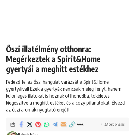
Őszi illatélmény otthonra:
Megérkeztek a Spirit&Home
gyertyái a meghitt estékhez
Fedezd fel az őszi hangulat varázsát a Spirit&Home
gyertyáival! Ezek a gyertyák nemcsak meleg fényt, hanem
különleges illatokat is hoznak otthonodba, tökéletes
kiegészítve a meghitt estéket és a cozy pillanatokat. Élvezd
az őszi aromák nyugtató erejét!
23 perc olvasás
Balogh Nóra