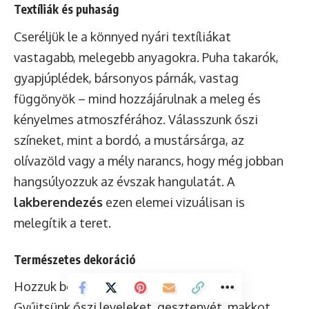
Textíliák és puhaság
Cseréljük le a könnyed nyári textíliákat
vastagabb, melegebb anyagokra. Puha takarók,
gyapjúplédek, bársonyos párnák, vastag
függönyök – mind hozzájárulnak a meleg és
kényelmes atmoszférához. Válasszunk őszi
színeket, mint a bordó, a mustársárga, az
olívazöld vagy a mély narancs, hogy még jobban
hangsúlyozzuk az évszak hangulatát. A
lakberendezés
ezen elemei vizuálisan is
melegítik a teret.
Természetes dekoráció
Hozzuk be a természetet otthonunkba!
Gyűjtsünk őszi leveleket, gesztenyét, makkot,