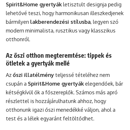
Spirit&Home gyertyák
letisztult designja pedig
lehetővé teszi, hogy harmonikusan illeszkedjenek
bármilyen
lakberendezési stílusba
, legyen szó
modern minimalista, rusztikus vagy klasszikus
otthonról.
Az őszi otthon megteremtése: tippek és
ötletek a gyertyák mellé
Az
őszi illatélmény
teljessé tételéhez nem
csupán a
Spirit&Home gyertyák
elegendőek, bár
kétségkívül ők a főszereplők. Számos más apró
részlettel is hozzájárulhatunk ahhoz, hogy
otthonunk igazi őszi menedékké váljon, ahol a
test és a lélek egyaránt feltöltődhet.