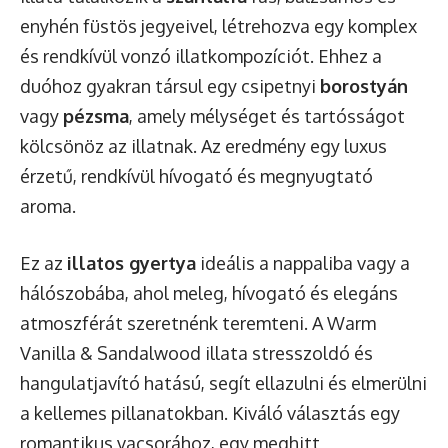
enyhén füstös jegyeivel, létrehozva egy komplex
és rendkívül vonzó illatkompozíciót. Ehhez a
duóhoz gyakran társul egy csipetnyi
borostyán
vagy
pézsma
, amely mélységet és tartósságot
kölcsönöz az illatnak. Az eredmény egy luxus
érzetű, rendkívül hívogató és megnyugtató
aroma.
Ez az
illatos gyertya
ideális a nappaliba vagy a
hálószobába, ahol meleg, hívogató és elegáns
atmoszférát szeretnénk teremteni. A Warm
Vanilla & Sandalwood illata stresszoldó és
hangulatjavító hatású, segít ellazulni és elmerülni
a kellemes pillanatokban. Kiváló választás egy
romantikus vacsorához, egy meghitt