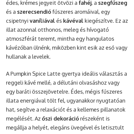
édes, krémes jegyeit ötvözi a
fahéj
, a
szegfűszeg
és a
szerecsendió
fűszeres aromáival, egy
csipetnyi
vaníliával
és
kávéval
kiegészítve. Ez az
illat azonnal otthonos, meleg és hívogató
atmoszférát teremt, mintha egy hangulatos
kávézóban ülnénk, miközben kint esik az eső vagy
hullanak a levelek.
A Pumpkin Spice Latte gyertya ideális választás a
reggeli kávé mellé, a délutáni olvasáshoz vagy
egy baráti összejövetelre. Édes, mégis fűszeres
illata energiával tölt fel, ugyanakkor nyugtatóan
hat, segítve a relaxációt és a kellemes pillanatok
megélését. Az
őszi dekoráció
részeként is
megállja a helyét, elegáns üvegével és letisztult