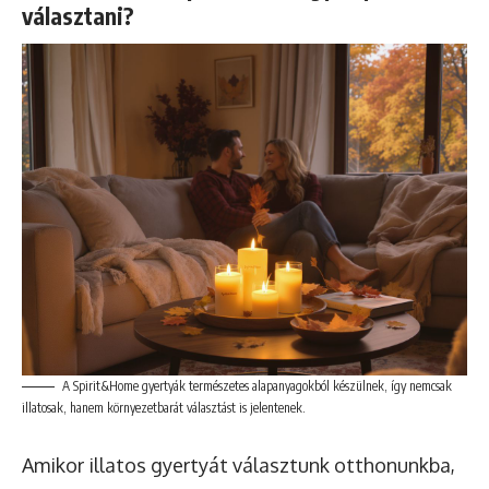
választani?
A Spirit&Home gyertyák természetes alapanyagokból készülnek, így nemcsak
illatosak, hanem környezetbarát választást is jelentenek.
Amikor illatos gyertyát választunk otthonunkba,