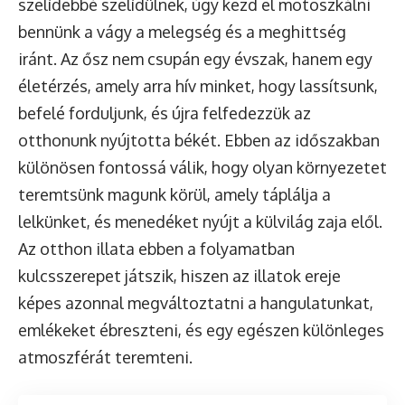
szelídebbé szelídülnek, úgy kezd el motoszkálni
bennünk a vágy a melegség és a meghittség
iránt. Az ősz nem csupán egy évszak, hanem egy
életérzés, amely arra hív minket, hogy lassítsunk,
befelé forduljunk, és újra felfedezzük az
otthonunk nyújtotta békét. Ebben az időszakban
különösen fontossá válik, hogy olyan környezetet
teremtsünk magunk körül, amely táplálja a
lelkünket, és menedéket nyújt a külvilág zaja elől.
Az otthon illata ebben a folyamatban
kulcsszerepet játszik, hiszen az illatok ereje
képes azonnal megváltoztatni a hangulatunkat,
emlékeket ébreszteni, és egy egészen különleges
atmoszférát teremteni.