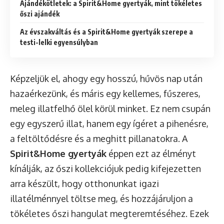
Ajándékötletek: a Spirit&Home gyertyák, mint tökéletes
őszi ajándék
Az évszakváltás és a Spirit&Home gyertyák szerepe a
testi-lelki egyensúlyban
Képzeljük el, ahogy egy hosszú, hűvös nap után
hazaérkezünk, és máris egy kellemes, fűszeres,
meleg illatfelhő ölel körül minket. Ez nem csupán
egy egyszerű illat, hanem egy ígéret a pihenésre,
a feltöltődésre és a meghitt pillanatokra. A
Spirit&Home gyertyák
éppen ezt az élményt
kínálják, az őszi kollekciójuk pedig kifejezetten
arra készült, hogy otthonunkat igazi
illatélménnyel töltse meg, és hozzájáruljon a
tökéletes őszi hangulat megteremtéséhez. Ezek