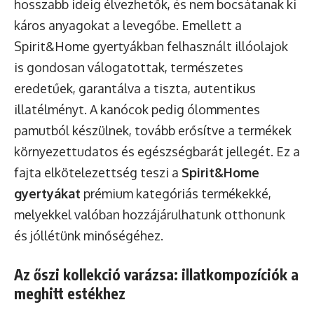
hosszabb ideig élvezhetők, és nem bocsátanak ki
káros anyagokat a levegőbe. Emellett a
Spirit&Home gyertyákban felhasznált illóolajok
is gondosan válogatottak, természetes
eredetűek, garantálva a tiszta, autentikus
illatélményt. A kanócok pedig ólommentes
pamutból készülnek, tovább erősítve a termékek
környezettudatos és egészségbarát jellegét. Ez a
fajta elkötelezettség teszi a
Spirit&Home
gyertyákat
prémium kategóriás termékekké,
melyekkel valóban hozzájárulhatunk otthonunk
és jóllétünk minőségéhez.
Az őszi kollekció varázsa: illatkompozíciók a
meghitt estékhez