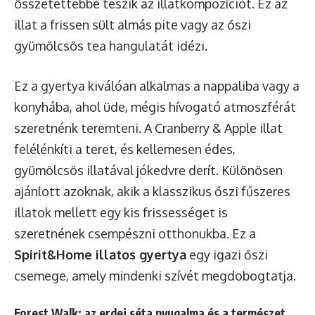
összetettebbé teszik az illatkompozíciót. Ez az
illat a frissen sült almás pite vagy az őszi
gyümölcsös tea hangulatát idézi.
Ez a gyertya kiválóan alkalmas a nappaliba vagy a
konyhába, ahol üde, mégis hívogató atmoszférát
szeretnénk teremteni. A Cranberry & Apple illat
felélénkíti a teret, és kellemesen édes,
gyümölcsös illatával jókedvre derít. Különösen
ajánlott azoknak, akik a klasszikus őszi fűszeres
illatok mellett egy kis frissességet is
szeretnének csempészni otthonukba. Ez a
Spirit&Home illatos gyertya
egy igazi őszi
csemege, amely mindenki szívét megdobogtatja.
Forest Walk: az erdei séta nyugalma és a természet