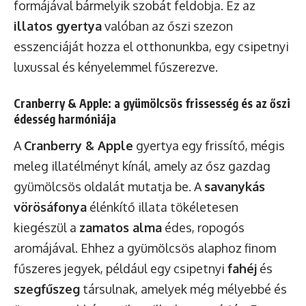
formájával bármelyik szobát feldobja. Ez az
illatos gyertya
valóban az őszi szezon
esszenciáját hozza el otthonunkba, egy csipetnyi
luxussal és kényelemmel fűszerezve.
Cranberry & Apple: a gyümölcsös frissesség és az őszi
édesség harmóniája
A
Cranberry & Apple
gyertya egy frissítő, mégis
meleg illatélményt kínál, amely az ősz gazdag
gyümölcsös oldalát mutatja be. A
savanykás
vörösáfonya
élénkítő illata tökéletesen
kiegészül a
zamatos alma
édes, ropogós
aromájával. Ehhez a gyümölcsös alaphoz finom
fűszeres jegyek, például egy csipetnyi
fahéj
és
szegfűszeg
társulnak, amelyek még mélyebbé és