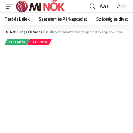
Aa
Font
Resizer
Test és Lélek
Szerelem és Párkapcsolat
Szépség és divat
Mi Nők
>
Blog
>
Életmód
>
Őszi illatélmény otthonra: Megérkeztek a Spirit&Home gyertyái a meghitt estékhez
ÉLETMÓD
OTTHON