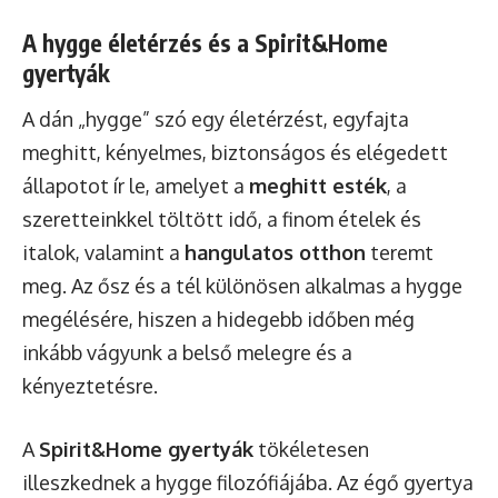
A hygge életérzés és a Spirit&Home
gyertyák
A dán „hygge” szó egy életérzést, egyfajta
meghitt, kényelmes, biztonságos és elégedett
állapotot ír le, amelyet a
meghitt esték
, a
szeretteinkkel töltött idő, a finom ételek és
italok, valamint a
hangulatos otthon
teremt
meg. Az ősz és a tél különösen alkalmas a hygge
megélésére, hiszen a hidegebb időben még
inkább vágyunk a belső melegre és a
kényeztetésre.
A
Spirit&Home gyertyák
tökéletesen
illeszkednek a hygge filozófiájába. Az égő gyertya