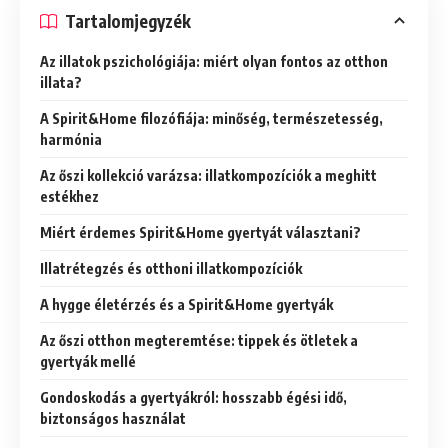
Tartalomjegyzék
Az illatok pszichológiája: miért olyan fontos az otthon
illata?
A Spirit&Home filozófiája: minőség, természetesség,
harmónia
Az őszi kollekció varázsa: illatkompozíciók a meghitt
estékhez
Miért érdemes Spirit&Home gyertyát választani?
Illatrétegzés és otthoni illatkompozíciók
A hygge életérzés és a Spirit&Home gyertyák
Az őszi otthon megteremtése: tippek és ötletek a
gyertyák mellé
Gondoskodás a gyertyákról: hosszabb égési idő,
biztonságos használat