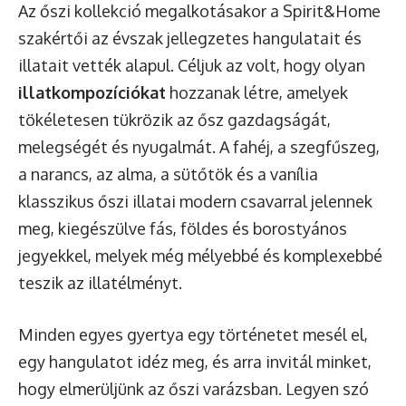
Az őszi kollekció megalkotásakor a Spirit&Home
szakértői az évszak jellegzetes hangulatait és
illatait vették alapul. Céljuk az volt, hogy olyan
illatkompozíciókat
hozzanak létre, amelyek
tökéletesen tükrözik az ősz gazdagságát,
melegségét és nyugalmát. A fahéj, a szegfűszeg,
a narancs, az alma, a sütőtök és a vanília
klasszikus őszi illatai modern csavarral jelennek
meg, kiegészülve fás, földes és borostyános
jegyekkel, melyek még mélyebbé és komplexebbé
teszik az illatélményt.
Minden egyes gyertya egy történetet mesél el,
egy hangulatot idéz meg, és arra invitál minket,
hogy elmerüljünk az őszi varázsban. Legyen szó