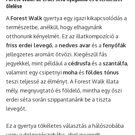
ölelése
A
Forest Walk
gyertya egy igazi kikapcsolódás a
természetbe, anélkül, hogy elhagynánk
otthonunk kényelmét. Ez az illatkompozíció a
friss erdei levegő
, a
nedves avar
és a
fenyőfák
jellegzetes aromáit ötvözi. Kiegészül fás
jegyekkel, mint például a
cédrusfa
és a
szantálfa
,
valamint egy csipetnyi
moha
és
földes tónus
teszi teljessé az élményt. A Forest Walk illata
mély, megnyugtató és földelő, mintha egy őszi
erdei séta során szippantanánk be a tiszta
levegőt.
Ez a gyertya tökéletes választás a hálószobába
vagy a dolgozószobába, ahol nyugodt,