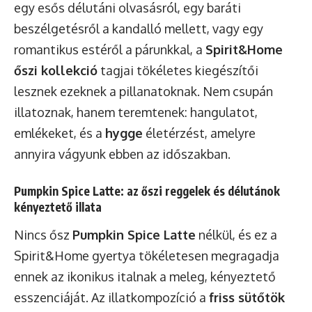
egy esős délutáni olvasásról, egy baráti
beszélgetésről a kandalló mellett, vagy egy
romantikus estéről a párunkkal, a
Spirit&Home
őszi kollekció
tagjai tökéletes kiegészítői
lesznek ezeknek a pillanatoknak. Nem csupán
illatoznak, hanem teremtenek: hangulatot,
emlékeket, és a
hygge
életérzést, amelyre
annyira vágyunk ebben az időszakban.
Pumpkin Spice Latte: az őszi reggelek és délutánok
kényeztető illata
Nincs ősz
Pumpkin Spice Latte
nélkül, és ez a
Spirit&Home gyertya tökéletesen megragadja
ennek az ikonikus italnak a meleg, kényeztető
esszenciáját. Az illatkompozíció a
friss sütőtök