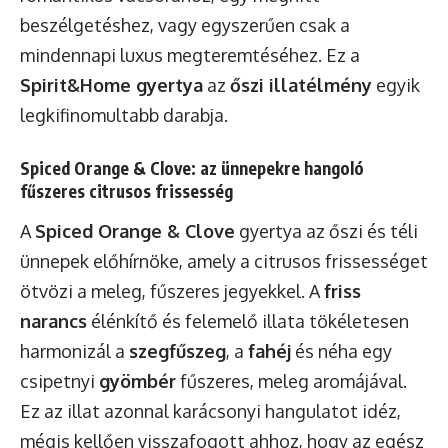
beszélgetéshez, vagy egyszerűen csak a
mindennapi luxus megteremtéséhez. Ez a
Spirit&Home gyertya
az
őszi illatélmény
egyik
legkifinomultabb darabja.
Spiced Orange & Clove: az ünnepekre hangoló
fűszeres citrusos frissesség
A
Spiced Orange & Clove
gyertya az őszi és téli
ünnepek előhírnöke, amely a citrusos frissességet
ötvözi a meleg, fűszeres jegyekkel. A
friss
narancs
élénkítő és felemelő illata tökéletesen
harmonizál a
szegfűszeg
, a
fahéj
és néha egy
csipetnyi
gyömbér
fűszeres, meleg aromájával.
Ez az illat azonnal karácsonyi hangulatot idéz,
mégis kellően visszafogott ahhoz, hogy az egész