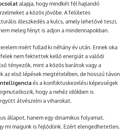
pcsolat
alapja, hogy mindkét fél hajlandó
érzelmeket a közös jövőbe. A felületes
urális illeszkedés a kulcs, amely lehetővé teszi,
anem meleg fényt is adjon a mindennapokban.
zerelem miért fullad ki néhány év után. Ennek oka
elek nem fektettek kellő energiát a valódi
ső tényezők, mint a közös barátok vagy a
ek az első lépések megtételében, de hosszú távon
intelligencia
és a konfliktuskezelési képességek
megmutatkozik, hogy a nehéz időkben is
gyütt átvészelni a viharokat.
kus állapot, hanem egy dinamikus folyamat.
gy mi magunk is fejlődünk. Ezért elengedhetetlen,