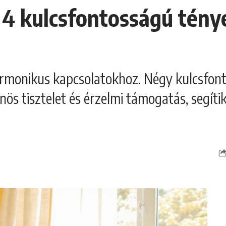
: 4 kulcsfontosságú tén
armonikus kapcsolatokhoz. Négy kulcsfon
ös tisztelet és érzelmi támogatás, segíti