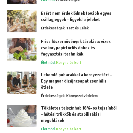
Ezért nem érdeklődnek tovább egyes
csillagjegyek – figyeld a jeleket
Érdekességek
Test és Lélek
Friss fűszernövények tárolása: vizes
csokor, papírtörlős doboz és
fagyasztási technikák
Életmód
Konyha és kert
Lebomló poharakkal a környezetért –
Egy magyar dizájncsapat zseniális
ötlete
Érdekességek
Környezetvédelem
Tökéletes tejszínhab 18%-os tejszínből
– hűtési trükkök és stabilizálási
megoldások
Életmód
Konyha és kert