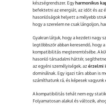
készségrendszer. Egy
harmonikus ka
befektetni az energiát, az időt és az 
hasonlóságok helyett a mélyebb strukt
hogy a szerelem ne csak lángoljon, h
Gyakran látjuk, hogy a kezdeti nagy s
legtöbbször abban keresendő, hogy a f
kompatibilitás megteremtésébe. A kül
hasonló társadalmi háttér, segíthetn
az egyéni személyiségek, az
érzelmi 
dominálnak. Egy igazi társ abban is 
számíthatunk rá, és képesek vagyunk e
A kompatibilitás tehát nem egy stati
Folyamatosan alakul és változik, aho