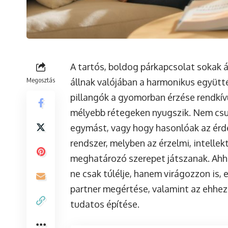
A tartós, boldog párkapcsolat sokak 
Megosztás
állnak valójában a harmonikus együtté
pillangók a gyomorban érzése rendkívü
mélyebb rétegeken nyugszik. Nem csup
egymást, vagy hogy hasonlóak az érde
rendszer, melyben az érzelmi, intellek
meghatározó szerepet játszanak. Ahhoz
ne csak túlélje, hanem virágozzon is,
partner megértése, valamint az ehhe
tudatos építése.