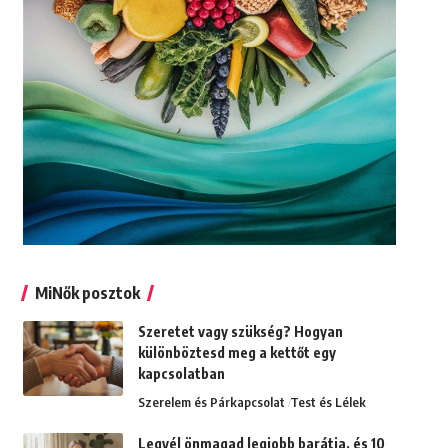
MiNők posztok
Szeretet vagy szükség? Hogyan
különböztesd meg a kettőt egy
kapcsolatban
Szerelem és Párkapcsolat
Test és Lélek
Legyél önmagad legjobb barátja, és 10