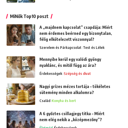
MiNők Top10 poszt
A „majdnem kapcsolat” csapdája: Miért
nem érdemes beérned egy bizonytalan,
félig elkötelezett viszonnyal?
Szerelem és Párkapcsolat
Test és Lélek
Mennyibe kerül egy valódi gyöngy
nyaklánc, és mitől függ az ára?
Érdekességek
Szépség és divat
Nagyi grízes mézes tortája – tökéletes
sütemény minden alkalomra?
Család
Konyha és kert
A 6 győztes csillagjegy titka – Miért
nem elég nekik a „középmezőny”?
Életmód
Érdekességek