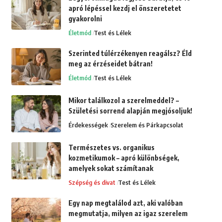
apró lépéssel kezdj el önszeretetet
gyakorolni
Életmód
Test és Lélek
Szerinted túlérzékenyen reagálsz? Éld
meg az érzéseidet bátran!
Életmód
Test és Lélek
Mikor találkozol a szerelmeddel? –
Születési sorrend alapján megjósoljuk!
Érdekességek
Szerelem és Párkapcsolat
Természetes vs. organikus
kozmetikumok – apró különbségek,
amelyek sokat számítanak
Szépség és divat
Test és Lélek
Egy nap megtalálod azt, aki valóban
megmutatja, milyen az igaz szerelem