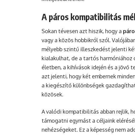
A páros kompatibilitás mé
Sokan tévesen azt hiszik, hogy a
páro
vagy a közös hobbikról szól. Valójáb
mélyebb szintű illeszkedést jelenti k
kialakulhat, de a tartós harmóniához
életben, a kihívások idején és a jövő 
azt jelenti, hogy két embernek minde
a kiegészítő különbségek gazdagíthatj
közösek.
A valódi kompatibilitás abban rejlik,
támogatni egymást a céljaink eléréséb
nehézségeket. Ez a képesség nem ad