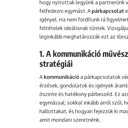
hogy nyitottak legyünk a partnerünk vá
felfedezni egymást. A
párkapcsolat
e
igényel. Ha nem fordítunk rá figyelme
feltételek ideálisnak tűntek. Vizsgál
leginkább meghatározzák ezt az illes
1. A kommunikáció művésze
stratégiái
A
kommunikáció
a párkapcsolatok vér
érzések, gondolatok és igények áraml
őszinte és hatékony párbeszéd. Ez az
egymással; sokkal inkább arról szól,
hallottakat, és hogyan fejezzük ki m
amit mondani szeretnénk.