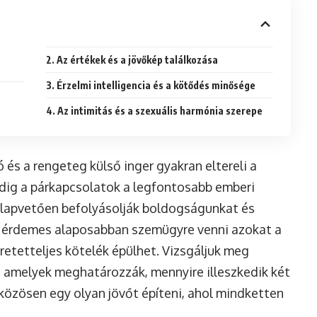
2. Az értékek és a jövőkép találkozása
3. Érzelmi intelligencia és a kötődés minősége
4. Az intimitás és a szexuális harmónia szerepe
 és a rengeteg külső inger gyakran eltereli a
edig a párkapcsolatok a legfontosabb emberi
alapvetően befolyásolják boldogságunkat és
 érdemes alaposabban szemügyre venni azokat a
eretetteljes kötelék épülhet. Vizsgáljuk meg
, amelyek meghatározzák, mennyire illeszkedik két
özösen egy olyan jövőt építeni, ahol mindketten