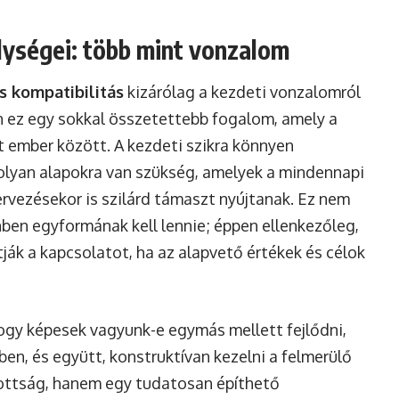
lységei: több mint vonzalom
s kompatibilitás
kizárólag a kezdeti vonzalomról
an ez egy sokkal összetettebb fogalom, amely a
ét ember között. A kezdeti szikra könnyen
 olyan alapokra van szükség, amelyek a mindennapi
tervezésekor is szilárd támaszt nyújtanak. Ez nem
nben egyformának kell lennie; éppen ellenkezőleg,
ák a kapcsolatot, ha az alapvető értékek és célok
 hogy képesek vagyunk-e egymás mellett fejlődni,
en, és együtt, konstruktívan kezelni a felmerülő
ottság, hanem egy tudatosan építhető