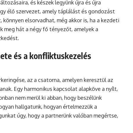
ltozásaira, és készek legyünk újra és újra
gy élő szervezet, amely táplálást és gondozást
t, könnyen elsorvadhat, még akkor is, ha a kezdeti
juk meg hát a négy fő tényezőt, amelyek a
zkedést.
te és a konfliktuskezelés
keringése, az a csatorna, amelyen keresztül az
anak. Egy harmonikus kapcsolat alapköve a nyílt,
onban nem merül ki abban, hogy beszélünk
 hogyan hallgatunk, hogyan értelmezzük a
agunkat úgy, hogy a partnerünk valóban megértse,