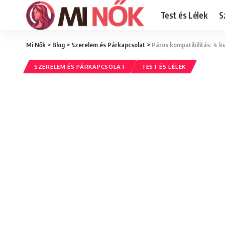
Test és Lélek
S
Mi Nők
>
Blog
>
Szerelem és Párkapcsolat
>
Páros kompatibilitás: 4 
SZERELEM ÉS PÁRKAPCSOLAT
TEST ÉS LÉLEK