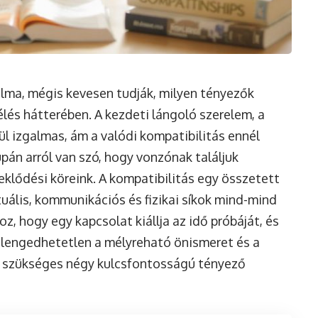
álma, mégis kevesen tudják, milyen tényezők
lés hátterében. A kezdeti lángoló szerelem, a
l izgalmas, ám a valódi kompatibilitás ennél
án arról van szó, hogy vonzónak találjuk
klődési köreink. A kompatibilitás egy összetett
tuális, kommunikációs és fizikai síkok mind-mind
, hogy egy kapcsolat kiállja az idő próbáját, és
 elengedhetetlen a mélyreható önismeret és a
z szükséges négy kulcsfontosságú tényező