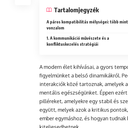
Tartalomjegyzék
A páros kompatibilitás mélységei: több mint
vonzalom
1. A kommunikáció művészete és a
konfliktuskezelés stratégiái
A modern élet kihívásai, a gyors tempó
figyelmünket a belső dinamikákról. P
interakciók közé tartoznak, amelyek 
mentális egészségünket. Éppen ezért
pilléreket, amelyekre egy stabil és sz
együtt, melyek azok a kritikus pontok
ember egymáshoz, és hogyan tudnak k
kiteljesedhetnek.