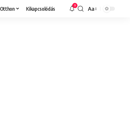
9
Otthon
Kikapcsolódás
Aa
Font
Resizer