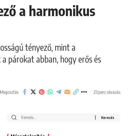
yező a harmonikus
tosságú tényező, mint a
k a párokat abban, hogy erős és
23 perc olvasás
Megosztás
Search
for: