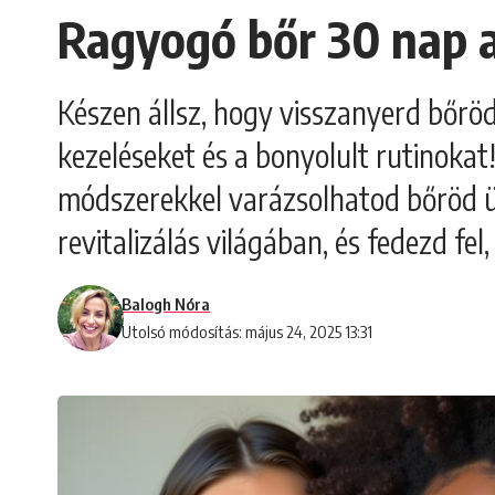
Ragyogó bőr 30 nap a
Készen állsz, hogy visszanyerd bőrö
kezeléseket és a bonyolult rutinoka
módszerekkel varázsolhatod bőröd üdév
revitalizálás világában, és fedezd fe
Balogh Nóra
Utolsó módosítás: május 24, 2025 13:31