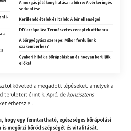
tése
A mozgás jótékony hatásai a bőrre: A vérkeringés
serkentése
anti-
Kerülendő ételek és italok: A bőr ellenségei
DIY arcápolás: Természetes receptek otthonra
a a
A bőrgyógyász szerepe: Mikor forduljunk
szakemberhez?
 a
Gyakori hibák a bőrápolásban és hogyan kerüljük
el őket
esztül követed a megadott lépéseket, amelyek a
 területeit érintik. Apró, de
konzisztens
et érhetsz el.
a, hogy egy fenntartható, egészséges bőrápolási
n is megőrzi bőröd szépségét és vitalitását.