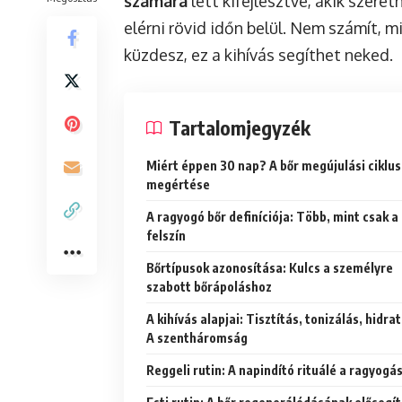
számára
lett kifejlesztve, akik szere
elérni rövid időn belül. Nem számít, m
küzdesz, ez a kihívás segíthet neked.
Tartalomjegyzék
Miért éppen 30 nap? A bőr megújulási ciklu
megértése
A ragyogó bőr definíciója: Több, mint csak a
felszín
Bőrtípusok azonosítása: Kulcs a személyre
szabott bőrápoláshoz
A kihívás alapjai: Tisztítás, tonizálás, hidrat
A szentháromság
Reggeli rutin: A napindító rituálé a ragyogá