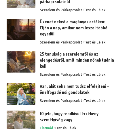
párkapcsolatnál
Szerelem és Párkapcsolat
Test és Lélek
Üzenet neked a magányos estéken:
Eljön a nap, amikor nem leszel többé
egyedül
Szerelem és Párkapcsolat
Test és Lélek
25 tanulság a szerelemről és az
elengedésről, amit minden nőnek tudnia
kell
Szerelem és Párkapcsolat
Test és Lélek
Van, akit soha nem tudsz elfelejteni –
önelfogadó női gondolatok
Szerelem és Párkapcsolat
Test és Lélek
10 jele, hogy rendkívül érzékeny
személyiség vagy
Életmód
Test és Lélek