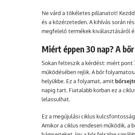
Ne várd a tökéletes pillanatot! Kezdd
és a közérzeteden. A kihívás során ré
megfelelő termékek kiválasztásáról és
Miért éppen 30 nap? A bőr
Sokan felteszik a kérdést: miért pont
működésében rejlik. A bőr folyamatosan
helyükbe. Ez a folyamat, amit
bőrsejt
napig tart. Fiatalabb korban ez a cikl
lelassulhat.
Ez a megújulási ciklus kulcsfontossá
Amikor a ciklus rendesen működik, a b
hámsejteket, így a bőr felszíne simáb