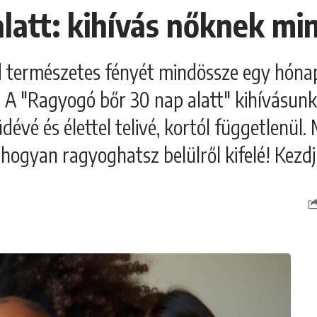
latt: kihívás nőknek mi
d természetes fényét mindössze egy hónap 
t! A "Ragyogó bőr 30 nap alatt" kihívásun
é és élettel telivé, kortól függetlenül. Me
l, hogyan ragyoghatsz belülről kifelé! Kez