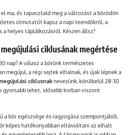
 el ma, és tapasztald meg a változást a bőrödön
szletes útmutatót kapsz a napi teendőkről, a
 a helyes táplálkozásról. Készen állsz?
 megújulási ciklusának megértése
 30 nap? A válasz a bőrünk természetes
 megújul, a régi sejtek elhalnak, és újak lépnek a
megújulási ciklusnak
nevezünk, körülbelül 28-30
us gyorsabb lehet, idősebb korban viszont
gú a bőr egészsége és ragyogása szempontjából.
őr képes hatékonyabban eltávolítani az elhalt
b és egyenletesebb lesz. A tápanyagok is jobban