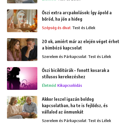
Őszi extra arcpakolások: Így ápold a
bőröd, ha jön a hideg
Szépség és divat
Test és Lélek
20 ok, amiért már az elején véget érhet
a bimbózó kapcsolat
Szerelem és Párkapcsolat
Test és Lélek
Őszi biciklitúrák – fonott kosarak a
stílusos kerekezéshez
Életmód
Kikapcsolódás
Akkor leszel igazán boldog
kapcsolatban, ha te is fejlődsz, és
vállalod az önmunkát
Szerelem és Párkapcsolat
Test és Lélek