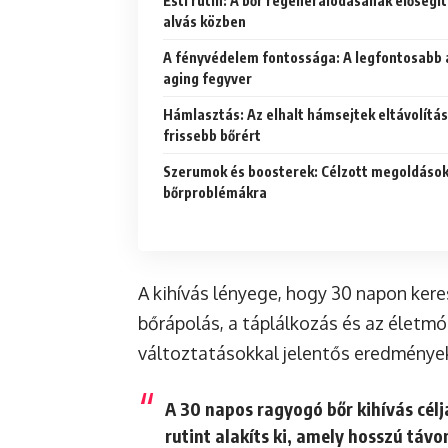
Esti rutin: A bőr regenerálódásának elősegí
alvás közben
A fényvédelem fontossága: A legfontosabb 
aging fegyver
Hámlasztás: Az elhalt hámsejtek eltávolítás
frissebb bőrért
Szerumok és boosterek: Célzott megoldások
bőrproblémákra
A kihívás lényege, hogy 30 napon ker
bőrápolás, a táplálkozás és az életmód
változtatásokkal jelentős eredmények
A 30 napos ragyogó bőr kihívás célj
rutint alakíts ki, amely hosszú távo