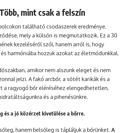
Több, mint csak a felszín
polcokon található csodaszerek eredménye.
öződése, mely a külsőn is megmutatkozik. Ez a 30
nének kezeléséről szól, hanem arról is, hogy
és harmóniába hozzuk azokat az életmódunkkal.
időszakban, amikor nem alszunk eleget és nem
nnal jelzi. A fakó arcbőr, a sötét karikák és a
t a ragyogó bőr eléréséhez elengedhetetlen,
 hidratáltságunkra és a pihenésünkre.
 és a jó közérzet kivetülése a bőrre.
sőleg, hanem belsőleg is tápláljuk a bőrünket.
A