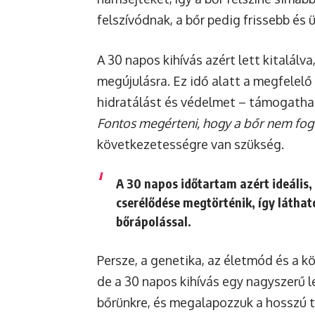
felszívódnak, a bőr pedig frissebb és 
A 30 napos kihívás azért lett kitalálv
megújulásra. Ez idő alatt a megfelelő 
hidratálást és védelmet – támogathat
Fontos megérteni, hogy a bőr nem fog 
következetességre van szükség.
A 30 napos időtartam azért ideális, 
cserélődése megtörténik, így látha
bőrápolással.
Persze, a genetika, az életmód és a kö
de a 30 napos kihívás egy nagyszerű 
bőrünkre, és megalapozzuk a hosszú 