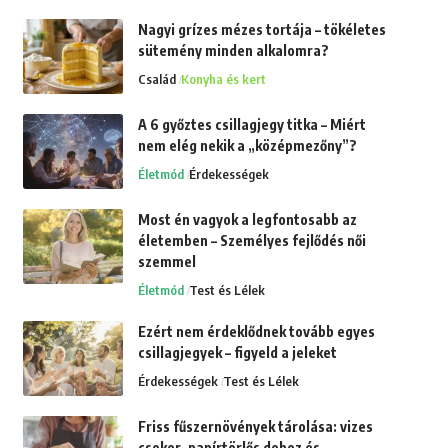
Nagyi grízes mézes tortája – tökéletes
sütemény minden alkalomra?
Család
Konyha és kert
A 6 győztes csillagjegy titka – Miért
nem elég nekik a „középmezőny”?
Életmód
Érdekességek
Most én vagyok a legfontosabb az
életemben – Személyes fejlődés női
szemmel
Életmód
Test és Lélek
Ezért nem érdeklődnek tovább egyes
csillagjegyek – figyeld a jeleket
Érdekességek
Test és Lélek
Friss fűszernövények tárolása: vizes
csokor, papírtörlős doboz és