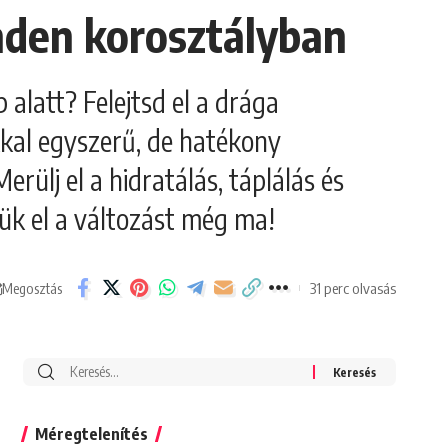
nden korosztályban
alatt? Felejtsd el a drága
kkal egyszerű, de hatékony
rülj el a hidratálás, táplálás és
djük el a változást még ma!
31 perc olvasás
Megosztás
Search
for:
Méregtelenítés