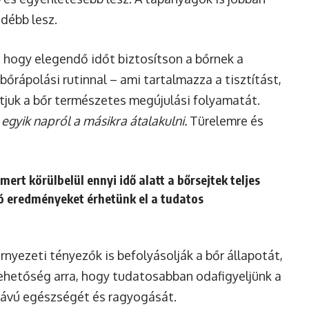
üdébb lesz.
a, hogy elegendő időt biztosítson a bőrnek a
bőrápolási rutinnal – ami tartalmazza a tisztítást,
juk a bőr természetes megújulási folyamatát.
egyik napról a másikra átalakulni.
Türelemre és
mert körülbelül ennyi idő alatt a bőrsejtek teljes
tó eredményeket érhetünk el a tudatos
rnyezeti tényezők is befolyásolják a bőr állapotát,
lehetőség arra, hogy tudatosabban odafigyeljünk a
távú egészségét és ragyogását.