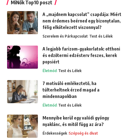
MiNők Top10 poszt
A „majdnem kapcsolat” csapdája: Miért
nem érdemes beérned egy bizonytalan,
félig elkötelezett viszonnyal?
Szerelem és Párkapcsolat
Test és Lélek
A legjobb farizom-gyakorlatok: otthoni
és edzőtermi edzésterv feszes, kerek
popsiért
Életmód
Test és Lélek
7 motiváló emlékeztető, ha
túlterheltnek érzed magad a
mindennapokban
Életmód
Test és Lélek
Mennyibe kerül egy valódi gyöngy
nyaklánc, és mitől függ az ára?
Érdekességek
Szépség és divat