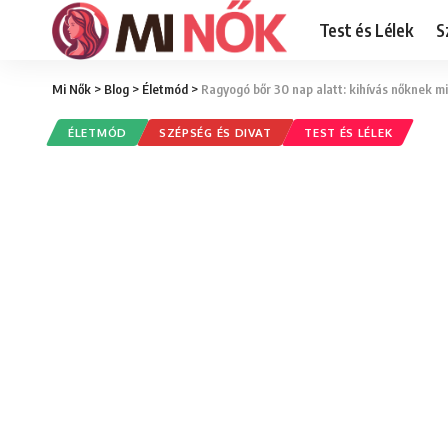
Test és Lélek
S
Mi Nők
>
Blog
>
Életmód
>
Ragyogó bőr 30 nap alatt: kihívás nőknek 
ÉLETMÓD
SZÉPSÉG ÉS DIVAT
TEST ÉS LÉLEK