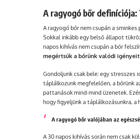
A ragyogó bőr definíciója: 
A ragyogó bőr nem csupán a sminkes 
Sokkal inkább egy belső állapot tükr
napos kihívás nem csupán a bőr felszí
megértsük a bőrünk valódi igényeit
Gondoljunk csak bele: egy stresszes 
táplálkozunk megfelelően, a bőrünk azo
pattanások mind-mind üzenetek. Ezér
hogy figyeljünk a táplálkozásunkra, a
A ragyogó bőr valójában az egészség
A 30 napos kihívás során nem csak kül