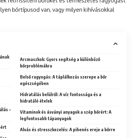
tnék felfrissíteni bőrüket és természetes ragyogást
ilyen bőrtípusod van, vagy milyen kihívásokkal
sának
Arcmaszkok: Gyors segítség a különböző
bőrproblémákra
Belső ragyogás: A táplálkozás szerepe a bőr
egészségében
Hidratálás belülről: A víz fontossága és a
hidratáló ételek
álás –
Vitaminok és ásványi anyagok a szép bőrért: A
legfontosabb tápanyagok
sért
Alvás és stresszkezelés: A pihenés ereje a bőrre