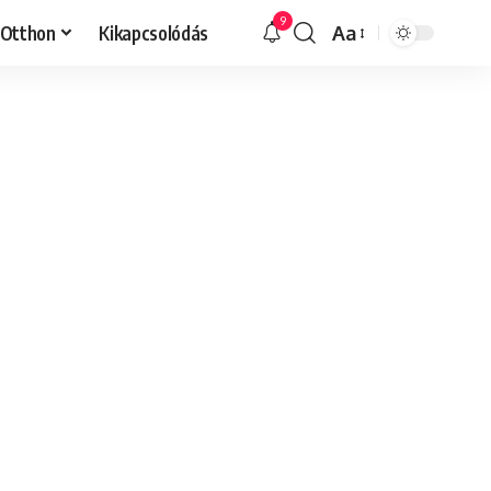
9
Otthon
Kikapcsolódás
Aa
Font
Resizer