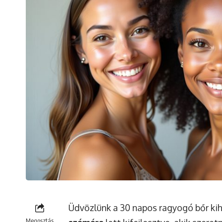
Üdvözlünk a 30 napos ragyogó bőr ki
Megosztás